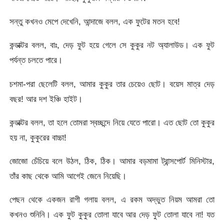
সন্তু কখনও মেপে দেখেনি, আন্দাজে বলল, এক ফুটের মতন হবে!
কন্ডাক্টর বলল, বাঃ, দেড় ফুট হয়ে গেলে সে কুকুর নট অ্যালাউড। এক ফুট
পর্যন্ত চলতে পারে।
চশমা-পরা ছেলেটি বলল, আমার কুকুর তার চেয়েও ছোট। বয়েস মাত্র দেড়
বছর! আর দশ ইঞ্চি হাইট।
কন্ডাক্টর বলল, তা হলে তোমরা স্বচ্ছন্দে নিয়ে যেতে পারো। এত ছোট তো কুকুর
হয় না, কুকুরের বাচ্চা!
জোজো চেঁচিয়ে বলে উঠল, ঠিক, ঠিক। আমার বড়মামা ট্রান্সপোর্ট মিনিস্টার,
তাঁর কাছ থেকে আমি আগেই জেনে নিয়েছি।
পেছন থেকে একজন রাগী গলায় বলল, এ রকম অদ্ভুত নিয়ম আমরা তো
কখনও শুনিনি। এক ফুট কুকুর তোলা যাবে আর দেড় ফুট তোলা যাবে না! যত