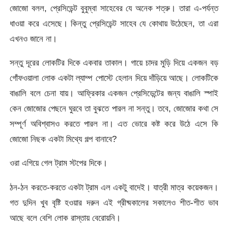
জোজো বলল, প্রেসিডেন্ট বুবুম্বা সাহেবের যে অনেক শত্রু। তারা এ-পর্যন্ত
ধাওয়া করে এসেছে। কিন্তু প্রেসিডেন্ট সাহেব যে কোথায় উঠেছেন, তা এরা
এখনও জানে না।
সন্তু দূরের লোকটির দিকে একবার তাকাল। গায়ে চাদর মুড়ি দিয়ে একজন বড়
গোঁফওয়ালা লোক একটা ল্যাম্প পোস্টে হেলান দিয়ে দাঁড়িয়ে আছে। লোকটিকে
বাঙালি বলে চেনা যায়। আফ্রিকার একজন প্রেসিডেন্টের জন্য বাঙালি স্পাই
কেন জোজোর পেছনে ঘুরবে তা বুঝতে পারল না সন্তু। তবে, জোজোর কথা সে
সম্পূর্ণ অবিশ্বাসও করতে পারল না। এত ভোরে কষ্ট করে উঠে এসে কি
জোজো নিছক একটা মিথ্যে গল্প বানাবে?
ওরা এগিয়ে গেল ট্রাম স্টপের দিকে।
ঠন-ঠন করতে-করতে একটা ট্রাম এল একটু বাদেই। যাত্রী মাত্র কয়েকজন।
গত দুদিন খুব বৃষ্টি হওয়ার দরুন এই গ্রীষ্মকালের সকালেও শীত-শীত ভাব
আছে বলে বেশি লোক রাস্তায় বেরোয়নি।