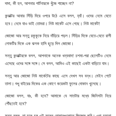
দাদা, কী হল, আপনার পার্টনারকে খুঁজে পাচ্ছেন না?
কন্ডাক্টর আবার সিঁড়ি দিয়ে ওপরে উঠে এসে বলল, হ্যাঁ। ওদের নেমে যেতে
হবে। নেমে যাও ভাই তোমরা। নিউ মার্কেট এসে গেছে। নিউ মার্কেট!
জোজো আর সন্তু রকুকুকে নিয়ে দাঁড়িয়ে পড়ল। সিঁড়ির দিকে যেতে-যেতে রাগী
লোকটির দিকে এক ঝলক হাসি ছুড়ে দিল জোজো।
সন্তু কন্ডাক্টরকে বলল, আপনাকে অনেক ধন্যবাদ! চশমা-পরা ছেলেটিও নেমে
এসেছে ওদের সঙ্গে সঙ্গে। সে বলল, আমিও এই কাছেই একটা বাড়িতে যাব।
সন্তু আর জোজো নিউ মার্কেটের কাছে এসে দেখল সব বন্ধ। মেইন গেটে
তালা। শুধু বাইরের দিকের এক কোণে কয়েকটা ফুলের দোকান খুলেছে।
জোজো বলল, যাঃ, কী হবে? আমাকে যে সাতটার মধ্যে জিনিসটা নিয়ে
পৌঁছতেই হবে?
সন্তু বলল, তা হলে চল ওই ফুলের দোকানগুলোতে জিজ্ঞেস করি। ওরা হয়তো