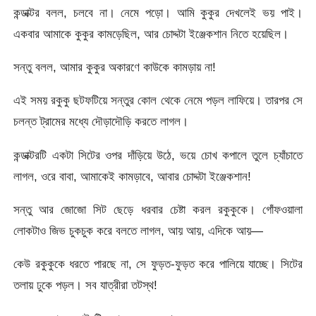
কন্ডাক্টর বলল, চলবে না। নেমে পড়ো। আমি কুকুর দেখলেই ভয় পাই।
একবার আমাকে কুকুর কামড়েছিল, আর চোদ্দটা ইঞ্জেকশান নিতে হয়েছিল।
সন্তু বলল, আমার কুকুর অকারণে কাউকে কামড়ায় না!
এই সময় রকুকু ছটফটিয়ে সন্তুর কোল থেকে নেমে পড়ল লাফিয়ে। তারপর সে
চলন্ত ট্রামের মধ্যে দৌড়াদৌড়ি করতে লাগল।
কন্ডাক্টরটি একটা সিটের ওপর দাঁড়িয়ে উঠে, ভয়ে চোখ কপালে তুলে চ্যাঁচাতে
লাগল, ওরে বাবা, আমাকেই কামড়াবে, আবার চোদ্দটা ইঞ্জেকশান!
সন্তু আর জোজো সিট ছেড়ে ধরবার চেষ্টা করল রকুকুকে। গোঁফওয়ালা
লোকটাও জিভ চুকচুক করে বলতে লাগল, আয় আয়, এদিকে আয়—
কেউ রকুকুকে ধরতে পারছে না, সে ফুড়ত-ফুড়ত করে পালিয়ে যাচ্ছে। সিটের
তলায় ঢুকে পড়ল। সব যাত্রীরা তটস্থ!