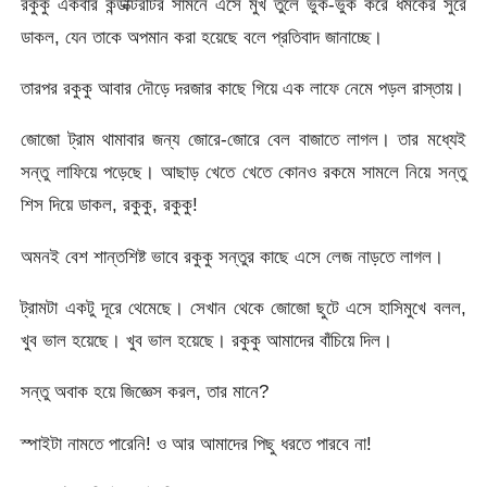
রকুকু একবার কন্ডাক্টরটির সামনে এসে মুখ তুলে ভুক-ভুক করে ধমকের সুরে
ডাকল, যেন তাকে অপমান করা হয়েছে বলে প্রতিবাদ জানাচ্ছে।
তারপর রকুকু আবার দৌড়ে দরজার কাছে গিয়ে এক লাফে নেমে পড়ল রাস্তায়।
জোজো ট্রাম থামাবার জন্য জোরে-জোরে বেল বাজাতে লাগল। তার মধ্যেই
সন্তু লাফিয়ে পড়েছে। আছাড় খেতে খেতে কোনও রকমে সামলে নিয়ে সন্তু
শিস দিয়ে ডাকল, রকুকু, রকুকু!
অমনই বেশ শান্তশিষ্ট ভাবে রকুকু সন্তুর কাছে এসে লেজ নাড়তে লাগল।
ট্রামটা একটু দূরে থেমেছে। সেখান থেকে জোজো ছুটে এসে হাসিমুখে বলল,
খুব ভাল হয়েছে। খুব ভাল হয়েছে। রকুকু আমাদের বাঁচিয়ে দিল।
সন্তু অবাক হয়ে জিজ্ঞেস করল, তার মানে?
স্পাইটা নামতে পারেনি! ও আর আমাদের পিছু ধরতে পারবে না!