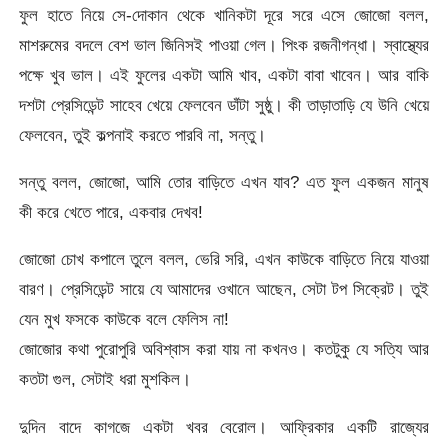
ফুল হাতে নিয়ে সে-দোকান থেকে খানিকটা দূরে সরে এসে জোজো বলল,
মাশরুমের বদলে বেশ ভাল জিনিসই পাওয়া গেল। পিংক রজনীগন্ধা। স্বাস্থ্যের
পক্ষে খুব ভাল। এই ফুলের একটা আমি খাব, একটা বাবা খাবেন। আর বাকি
দশটা প্রেসিডেন্ট সাহেব খেয়ে ফেলবেন ডাঁটা সুষ্ঠু। কী তাড়াতাড়ি যে উনি খেয়ে
ফেলবেন, তুই কল্পনাই করতে পারবি না, সন্তু।
সন্তু বলল, জোজো, আমি তোর বাড়িতে এখন যাব? এত ফুল একজন মানুষ
কী করে খেতে পারে, একবার দেখব!
জোজো চোখ কপালে তুলে বলল, ভেরি সরি, এখন কাউকে বাড়িতে নিয়ে যাওয়া
বারণ। প্রেসিডেন্ট সায়ে যে আমাদের ওখানে আছেন, সেটা টপ সিক্রেট। তুই
যেন মুখ ফসকে কাউকে বলে ফেলিস না!
জোজোর কথা পুরোপুরি অবিশ্বাস করা যায় না কখনও। কতটুকু যে সত্যি আর
কতটা গুল, সেটাই ধরা মুশকিল।
দুদিন বাদে কাগজে একটা খবর বেরোল। আফ্রিকার একটি রাজ্যের