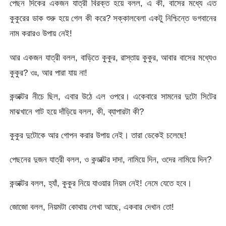
পেছন দিকের একজন যাত্রী বিরক্ত হয়ে বলল, এ কী, বাসের মধ্যে এত
কুকুরের ডাক শুরু হয়ে গেল কী করে? সক্কালবেলা একটু নিশ্চিন্তে ভগবানের
নাম করারও উপায় নেই!
আর একজন যাত্রী বলল, বাড়িতে কুকুর, রাস্তায় কুকুর, আবার বাসের মধ্যেও
কুকুর? ওঃ, আর পারা যায় না!
কন্ডাক্টর নীচে ছিল, এবার উঠে এল ওপরে। একেবারে সামনের দুটো সিটের
মাঝখানে গাট হয়ে দাঁড়িয়ে বলল, কী, ব্যাপারটা কী?
কুকুর দুটোকে আর গোপন করার উপায় নেই। তারা ডেকেই চলেছে!
পেছনের দুজন যাত্রী বলল, ও কন্ডাক্টর দাদা, নামিয়ে দিন, ওদের নামিয়ে দিন?
কন্ডাক্টর বলল, হ্যাঁ, কুকুর নিয়ে যাওয়ার নিয়ম নেই! নেমে যেতে হবে।
জোজো বলল, নিয়মটা কোথায় লেখা আছে, একবার দেখান তো!