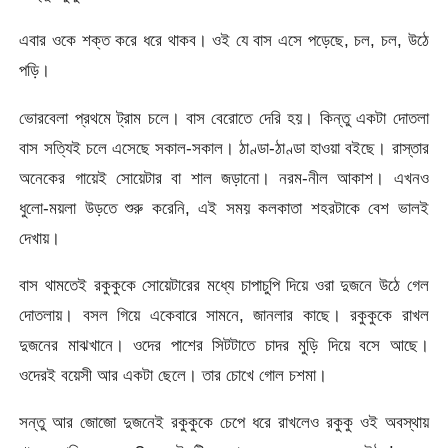
এবার ওকে শক্ত করে ধরে থাকব। ওই যে বাস এসে পড়েছে, চল, চল, উঠে
পড়ি।
ভোরবেলা প্রথমে ট্রাম চলে। বাস বেরোতে দেরি হয়। কিন্তু একটা দোতলা
বাস সত্যিই চলে এসেছে সকাল-সকাল। ঠাণ্ডা-ঠাণ্ডা হাওয়া বইছে। রাস্তার
অনেকের গায়েই সোয়েটার বা শাল জড়ানো। নরম-নীল আকাশ। এখনও
ধুলো-ময়লা উড়তে শুরু করেনি, এই সময় কলকাতা শহরটাকে বেশ ভালই
দেখায়।
বাস থামতেই রকুকুকে সোয়েটারের মধ্যে চাপাচুপি দিয়ে ওরা দুজনে উঠে গেল
দোতলায়। বসল গিয়ে একেবারে সামনে, জানলার কাছে। রকুকুকে রাখল
দুজনের মাঝখানে। ওদের পাশের সিটটাতে চাদর মুড়ি দিয়ে বসে আছে।
ওদেরই বয়েসী আর একটা ছেলে। তার চোখে গোল চশমা।
সন্তু আর জোজো দুজনেই রকুকুকে চেপে ধরে রাখলেও রকুকু ওই অবস্থায়