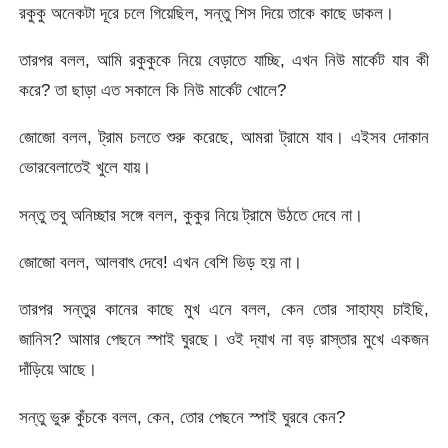
রকুকু অনেকটা দূরে চলে গিয়েছিল, সন্তু শিস দিয়ে তাকে কাছে ডাকল।
তারপর বলল, আমি রকুকুকে নিয়ে বেড়াতে যাচ্ছি, এখন নিউ মার্কেট যাব কী
করে? তা ছাড়া এত সকালে কি নিউ মার্কেট খোলে?
জোজো বলল, ট্রাম চলতে শুরু করেছে, আমরা ট্রামে যাব। এইসব দোকান
ভোরবেলাতেই খুলে যায়।
সন্তু তবু অনিচ্ছার সঙ্গে বলল, কুকুর নিয়ে ট্রামে উঠতে দেবে না।
জোজো বলল, আলবাৎ দেবে! এখন বেশি ভিড় হয় না।
তারপর সন্তুর কানের কাছে মুখ এনে বলল, কেন তোর সাহায্য চাইছি,
জানিস? আমার পেছনে স্পাই ঘুরছে। ওই দ্যাখ না বড় রাস্তার মুখে একজন
দাঁড়িয়ে আছে।
সন্তু ভুরু কুঁচকে বলল, কেন, তোর পেছনে স্পাই ঘুরবে কেন?