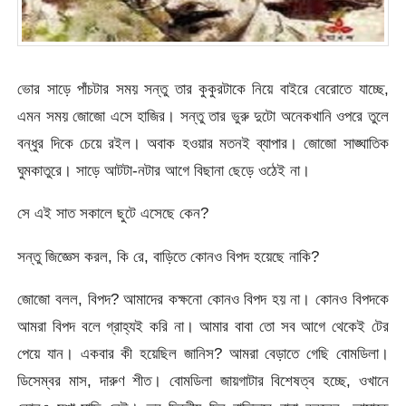
ভোর সাড়ে পাঁচটার সময় সন্তু তার কুকুরটাকে নিয়ে বাইরে বেরোতে যাচ্ছে,
এমন সময় জোজো এসে হাজির। সন্তু তার ভুরু দুটো অনেকখানি ওপরে তুলে
বন্ধুর দিকে চেয়ে রইল। অবাক হওয়ার মতনই ব্যাপার। জোজো সাঙ্ঘাতিক
ঘুমকাতুরে। সাড়ে আটটা-নটার আগে বিছানা ছেড়ে ওঠেই না।
সে এই সাত সকালে ছুটে এসেছে কেন?
সন্তু জিজ্ঞেস করল, কি রে, বাড়িতে কোনও বিপদ হয়েছে নাকি?
জোজো বলল, বিপদ? আমাদের কক্ষনো কোনও বিপদ হয় না। কোনও বিপদকে
আমরা বিপদ বলে গ্রাহ্যই করি না। আমার বাবা তো সব আগে থেকেই টের
পেয়ে যান। একবার কী হয়েছিল জানিস? আমরা বেড়াতে গেছি বোমডিলা।
ডিসেম্বর মাস, দারুণ শীত। বোমডিলা জায়গাটার বিশেষত্ব হচ্ছে, ওখানে