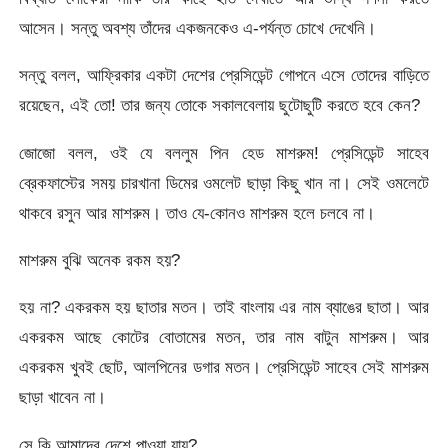
আসেন। সন্তু অবশ্য তাঁদের একজনকেও এ-পর্যন্ত চোখে দেখেনি।
সন্তু বলল, আফ্রিকার একটা দেশের প্রেসিডেন্ট গোপনে এসে তোদের বাড়িতে
রয়েছেন, এই তো! তার জন্য তোকে সকালবেলায় ছুটোছুটি করতে হবে কেন?
জোজো বলল, ওই যে বললুম পিন হেড মাশরুম! প্রেসিডেন্ট সাহেব
ব্রেকফাস্টের সময় চারখানা ডিমের ওমলেট ছাড়া কিছু খান না। সেই ওমলেটে
থাকবে রসুন আর মাশরুম। তাও যে-কোনও মাশরুম হলে চলবে না।
মাশরুম বুঝি অনেক রকম হয়?
হয় না? একরকম হয় ছাতার মতন। তাই বাংলায় এর নাম ব্যাঙের ছাতা। আর
একরকম আছে কোটের বোতামের মতন, তার নাম বাটুন মাশরুম। আর
একরকম খুবই ছোট, আলপিনের ডগার মতন। প্রেসিডেন্ট সাহেব সেই মাশরুম
ছাড়া খাবেন না।
সে কি আমাদের দেশে পাওয়া যায়?