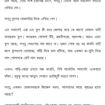
ঠিক আছে, তোর সঙ্গে চ্যালেঞ্জ রইল, সন্তু। তোকে আমি নারকোল ফাটিয়ে
দেখিয়ে দেব।
সন্তু ফুলের দোকানটার দিকে এগিয়ে গেল।
এত সকালেই এরা এত ফুল কী করে জোগাড় করে কে জানে! দোকান ভর্তি
নানারকম ফুল। কতরকম গোলাপ! উঁই, রজনীগন্ধা, স্থলপদ্ম। আরও এমন
ফুল আছে, সন্তু সেগুলোর নাম জানে না। দুজন লোক বড় বড় বালতি ভর্তি
জলে ফুলগুলো ডোবাচ্ছে, কাঁচি দিয়ে ডাল ছাঁটছে, আর একজন রং-তুলি নিয়ে
লাল গোলাপকে বেশি লাল করছে।
এখনও গাড়ি-ঘোড়া চলতে শুরু করেনি, নিউ মার্কেটের সামনেটা একেবারে
ফাঁকা। রকুকু মনের আনন্দে সেখানে ছোটাছুটি করতে লাগল।
সন্তু একজন দোকানদারকে জিজ্ঞেস করল, আপনাদের কাছে ব্যাঙের ছাতা
আছে?