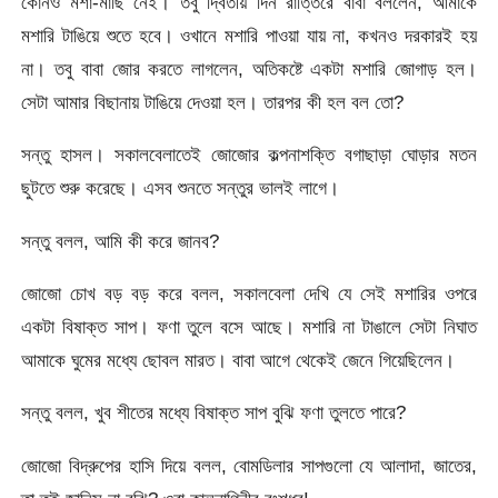
কোনও মশা-মাছি নেই। তবু দ্বিতীয় দিন রাত্তিরে বাবা বললেন, আমাকে
মশারি টাঙিয়ে শুতে হবে। ওখানে মশারি পাওয়া যায় না, কখনও দরকারই হয়
না। তবু বাবা জোর করতে লাগলেন, অতিকষ্টে একটা মশারি জোগাড় হল।
সেটা আমার বিছানায় টাঙিয়ে দেওয়া হল। তারপর কী হল বল তো?
সন্তু হাসল। সকালবেলাতেই জোজোর কল্পনাশক্তি বগাছাড়া ঘোড়ার মতন
ছুটতে শুরু করেছে। এসব শুনতে সন্তুর ভালই লাগে।
সন্তু বলল, আমি কী করে জানব?
জোজো চোখ বড় বড় করে বলল, সকালবেলা দেখি যে সেই মশারির ওপরে
একটা বিষাক্ত সাপ। ফণা তুলে বসে আছে। মশারি না টাঙালে সেটা নিঘাত
আমাকে ঘুমের মধ্যে ছোবল মারত। বাবা আগে থেকেই জেনে গিয়েছিলেন।
সন্তু বলল, খুব শীতের মধ্যে বিষাক্ত সাপ বুঝি ফণা তুলতে পারে?
জোজো বিদ্রুপের হাসি দিয়ে বলল, বোমডিলার সাপগুলো যে আলাদা, জাতের,