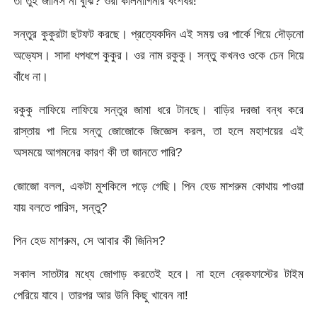
তা তুই জানিস না বুঝি? ওরা কালনাগিনীর বংশধর!
সন্তুর কুকুরটা ছটফট করছে। প্রত্যেকদিন এই সময় ওর পার্কে গিয়ে দৌড়নো
অভ্যেস। সাদা ধপধপে কুকুর। ওর নাম রকুকু। সন্তু কখনও ওকে চেন দিয়ে
বাঁধে না।
রকুকু লাফিয়ে লাফিয়ে সন্তুর জামা ধরে টানছে। বাড়ির দরজা বন্ধ করে
রাস্তায় পা দিয়ে সন্তু জোজোকে জিজ্ঞেস করল, তা হলে মহাশয়ের এই
অসময়ে আগমনের কারণ কী তা জানতে পারি?
জোজো বলল, একটা মুশকিলে পড়ে গেছি। পিন হেড মাশরুম কোথায় পাওয়া
যায় বলতে পারিস, সন্তু?
পিন হেড মাশরুম, সে আবার কী জিনিস?
সকাল সাতটার মধ্যে জোগাড় করতেই হবে। না হলে ব্রেকফাস্টের টাইম
পেরিয়ে যাবে। তারপর আর উনি কিছু খাবেন না!