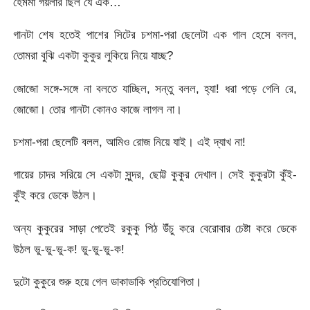
হেমমা গয়লার ছিল যে এক…
গানটা শেষ হতেই পাশের সিটের চশমা-পরা ছেলেটা এক গাল হেসে বলল,
তোমরা বুঝি একটা কুকুর লুকিয়ে নিয়ে যাচ্ছ?
জোজো সঙ্গে-সঙ্গে না বলতে যাচ্ছিল, সন্তু বলল, হ্যা! ধরা পড়ে গেলি রে,
জোজো। তোর গানটা কোনও কাজে লাগল না।
চশমা-পরা ছেলেটি বলল, আমিও রোজ নিয়ে যাই। এই দ্যাখ না!
গায়ের চাদর সরিয়ে সে একটা সুন্দর, ছোট্ট কুকুর দেখাল। সেই কুকুরটা কুঁই-
কুঁই করে ডেকে উঠল।
অন্য কুকুরের সাড়া পেতেই রকুকু পিঠ উঁচু করে বেরোবার চেষ্টা করে ডেকে
উঠল ভু-ভু-ভু-ক! ভু-ভু-ভু-ক!
দুটো কুকুরে শুরু হয়ে গেল ডাকাডাকি প্রতিযোগিতা।