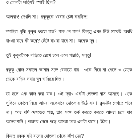
ও লোকটা সত্যিই স্পাই ছিল?
আলবাৎ! দেখলি না। রকুকুকে ধরবার চেষ্টা করছিল!
স্পাইরা বুঝি কুকুর ধরতে যায়? যাক গে যাক! কিন্তু এখন নিউ মার্কেট অবধি
যাওয়া যাবে কী করে? হেঁটে যাওয়া যাবে না। অনেক দূর।
তুই কুকুরটাকে বাড়িতে রেখে চলে এলে পারতি, সন্তু!
রকুকু রোজ সকালে আমার সঙ্গে বেড়াতে যায়। ওকে নিয়ে না গেলে ও ডেকে
ডেকে বাড়ির সবার ঘুম ভাঙিয়ে দিত।
তা হলে এক কাজ করা যাক। ওই দ্যাখ একটা দোতলা বাস আসছে। ওকে
লুকিয়ে কোলে নিয়ে আমরা একেবারে দোতলায় উঠে যাব। কন্ডাক্টর দেখতে পাবে
না। আর যদি দেখতেও পায়, তার সঙ্গে তর্ক করতে করতে আমরা চলে যাব
অনেকখানি। তারপর নেমে পড়ে আমরা আর একটা বাসে। উঠব।
কিন্তু রকুকু যদি বাসের দোতলা থেকে ঝাঁপ দেয়?