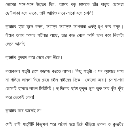
জোজো সঙ্গে-সঙ্গে উত্তর দিল, আমার বড় মামাকে তাঁর পাড়ার ছেলেরা
ছোটকাকা বলে ডাকে, তাই আমিও মাঝে-মাঝে বলে ফেলি!
কন্ডাক্টর হাত তুলে বলল, আস্তে আস্তে! আপনারা একটু চুপ করে বসুন।
নীচের তলায় আমার পার্টনার আছে, তার কাছ থেকে আমি ভাল করে নিয়মটা
জেনে আসছি।
কন্ডাক্টর ধুপধাপ করে নেমে গেল নীচে।
কয়েকজন যাত্রী রাগে গজগজ করতে লাগল। কিছু যাত্রী এ সব ব্যাপারে মাথা
না গলিয়ে জানলা দিয়ে চেয়ে রইল বাইরের দিকে। জোজো আর। চশমা-পরা
ছেলেটি হাসতে লাগল মিটিমিটি। দু দিকের দুটো কুকুর ভুক-ভুক আর কুঁই কুঁই
করে ডেকেই চলল!
কন্ডাক্টর আর আসেই না!
সেই রাগী যাত্রীটি কিছুক্ষণ পরে অধৈর্য হয়ে উঠে দাঁড়িয়ে ডাকল ও কন্ডাক্টর