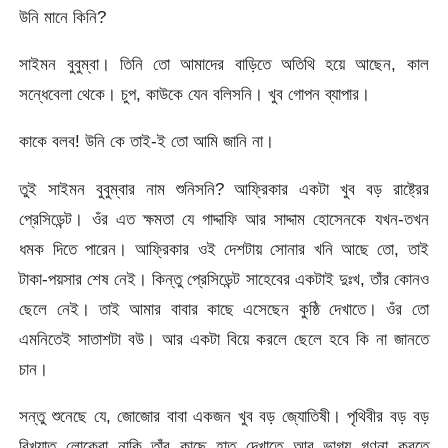
উনি মানে কিনি?
সাইমন বুবুম্বা। তিনি তো আমাদের বাড়িতে অতিথি হয়ে আছেন, কাল
সন্ধেবেলা থেকে। চুপ, কাউকে যেন বলিসনি। খুব গোপন ব্যাপার।
কাকে বলব! উনি কে তাই-ই তো আমি জানি না।
তুই সাইমন বুবুম্বার নাম শুনিসনি? আফ্রিকার একটা খুব বড় রাষ্ট্রের
প্রেসিডেন্ট। ওঁর এত ক্ষমতা যে গাদ্দাফি আর সাদ্দাম হোসেনকে যখন-তখন
ধমক দিতে পারেন। আফ্রিকার ওই দেশটায় সোনার খনি আছে তো, তাই
টাকা-পয়সার শেষ নেই। কিন্তু প্রেসিডেন্ট সাহেবের একটাই দুঃখ, তাঁর কোনও
ছেলে নেই। তাই আমার বাবার কাছে এসেছেন কুষ্ঠি দেখাতে। ওঁর তো
এমনিতেই সাতাশটা বউ। আর একটা বিয়ে করলে ছেলে হবে কি না জানতে
চান।
সন্তু শুনেছে যে, জোজোর বাবা একজন খুব বড় জ্যোতিষী। পৃথিবীর বড় বড়
বিখ্যাত লোকেরা নাকি তাঁর কাছে হাত দেখাতে আর ভাগ্য গণনা করতে