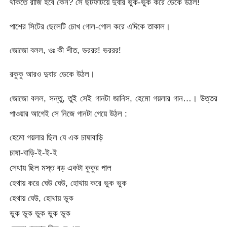
থাকতে রাজি হবে কেন? সে ছটফটিয়ে দুবার ভুক-ভুক করে ডেকে উঠল!
পাশের সিটের ছেলেটি চোখ গোল-গোল করে এদিকে তাকাল।
জোজো বলল, ওঃ কী শীত, ভররর! ভররর!
রকুকু আরও দুবার ডেকে উঠল।
জোজো বলল, সন্তু, তুই সেই গানটা জানিস, হেমো গয়লার গান…। উত্তর
পাওয়ার আগেই সে নিজে গানটা গেয়ে উঠল :
হেমো গয়লার ছিল যে এক চাষাবাড়ি
চাষা-বাড়ি-ই-ই-ই
সেথায় ছিল মস্ত বড় একটা কুকুর পাল
হেথায় করে ঘেউ ঘেউ, হোথায় করে ভুক ভুক
হেথায় ঘেউ, হোথায় ভুক
ভুক ভুক ভুক ভুক ভুক