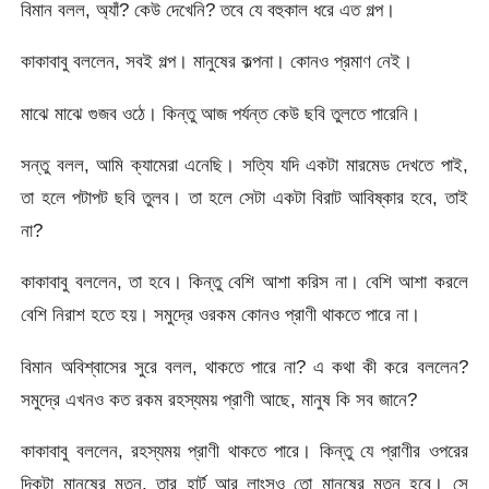
বিমান বলল, অ্যাঁ? কেউ দেখেনি? তবে যে বহুকাল ধরে এত গল্প।
কাকাবাবু বললেন, সবই গল্প। মানুষের কল্পনা। কোনও প্রমাণ নেই।
মাঝে মাঝে গুজব ওঠে। কিন্তু আজ পর্যন্ত কেউ ছবি তুলতে পারেনি।
সন্তু বলল, আমি ক্যামেরা এনেছি। সত্যি যদি একটা মারমেড দেখতে পাই,
তা হলে পটাপট ছবি তুলব। তা হলে সেটা একটা বিরাট আবিষ্কার হবে, তাই
না?
কাকাবাবু বললেন, তা হবে। কিন্তু বেশি আশা করিস না। বেশি আশা করলে
বেশি নিরাশ হতে হয়। সমুদ্রে ওরকম কোনও প্রাণী থাকতে পারে না।
বিমান অবিশ্বাসের সুরে বলল, থাকতে পারে না? এ কথা কী করে বললেন?
সমুদ্রে এখনও কত রকম রহস্যময় প্রাণী আছে, মানুষ কি সব জানে?
কাকাবাবু বললেন, রহস্যময় প্রাণী থাকতে পারে। কিন্তু যে প্রাণীর ওপরের
দিকটা মানুষের মতন, তার হার্ট আর লাংসও তো মানুষের মতন হবে। সে