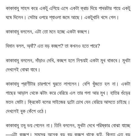
কাকাবাবু সাহস করে একটু এগিয়ে এসে একটা ক্রাচ দিয়ে পাথরটার গায়ে একটু
ঘষে দিলেন। সেটার ওপরে শ্যাওলা জমে আছে। একটুখানি খসে গেল।
কাকাবাবু বললেন, এটা তো মনে হচ্ছে একটা কচ্ছপ।
বিমান বলল, অ্যাঁ? এত বড় কচ্ছপ? তা কখনও হতে পারে?
কাকাবাবু বললেন, দাঁড়াও দেখি, কচ্ছপ হলে নিশ্চয়ই একটা মুখ থাকবে। মুখটা
দেখলেই বোঝা যাবে।
কাকাবাবু প্রাণীটার চারপাশে ঘুরতে লাগলেন। বেশি খুঁজতে হল না। একটা
গাছের আড়াল থেকে ঝটাং করে বেরিয়ে এল তার গলা আর মুখ। হাতির গুঁড়ের
মতন মোটা। ক্রিকেট বলের সাইজের দুটো চোখ যেন বেরিয়ে আসতে চাইছে।
দেখলেই বুক কেঁপে ওঠে।
কাকাবাবু তবু ভয় পেলেন না। তিনি বললেন, মুখটা দেখে পরিষ্কার বোঝা যাচ্ছে
—এটা কচ্ছপ। সমুদ্রে অনেক বড় বড় কচ্ছপ থাকে বটে, কিন্তু এত বড়