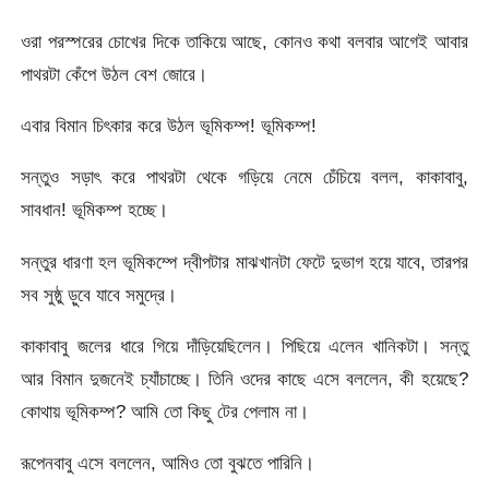
ওরা পরস্পরের চোখের দিকে তাকিয়ে আছে, কোনও কথা বলবার আগেই আবার
পাথরটা কেঁপে উঠল বেশ জোরে।
এবার বিমান চিৎকার করে উঠল ভূমিকম্প! ভূমিকম্প!
সন্তুও সড়াৎ করে পাথরটা থেকে গড়িয়ে নেমে চেঁচিয়ে বলল, কাকাবাবু,
সাবধান! ভূমিকম্প হচ্ছে।
সন্তুর ধারণা হল ভূমিকম্পে দ্বীপটার মাঝখানটা ফেটে দুভাগ হয়ে যাবে, তারপর
সব সুষ্ঠু ড়ুবে যাবে সমুদ্রে।
কাকাবাবু জলের ধারে গিয়ে দাঁড়িয়েছিলেন। পিছিয়ে এলেন খানিকটা। সন্তু
আর বিমান দুজনেই চ্যাঁচাচ্ছে। তিনি ওদের কাছে এসে বললেন, কী হয়েছে?
কোথায় ভূমিকম্প? আমি তো কিছু টের পেলাম না।
রূপেনবাবু এসে বললেন, আমিও তো বুঝতে পারিনি।