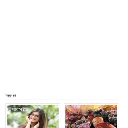
অনুরূপ গল্প