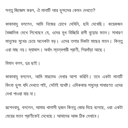
সন্তু জিজ্ঞেস করল, ঐ মানাটি আর ড়ুগংদের কেমন দেখতে?
কাকাবাবু বললেন, আমি নিজের চোখে দেখিনি, ছবি দেখেছি। কয়েকজন
বৈজ্ঞানিক দেখে লিখেছেন যে, ওদের মুখ বিচ্ছিরি রাগী বুড়োর মতন। সাধারণ
মানুষের মুখের চেয়ে অনেকটা বড়। এদের তলার দিকটা মাছের মতন। কিন্তু
এরা মাছ নয়। ম্যামাল। অর্থাৎ স্তন্যপায়ী প্রাণী, শিরদাঁড়া আছে।
বিমান বলল, দুর ছাই।
কাকাবাবু বললেন, আমি মারমেড দেখার আশা করিনি। তবে একটা মানাটি
কিংবা ড়ুগং যদি দেখতে পাই, সেটাই যথেষ্ট। এদিককার সমুদ্রে সাধারণত ওদের
দেখা পাওয়া যায় না।
রূপেনবাবু, বললেন, আমার খালাসী দুজন কিন্তু জোর দিয়ে বলেছে, ওরা একটা
মেয়ের মতন প্রাণীকেই দেখেছে। আমাদের আজ ঠিক দেখাবে।