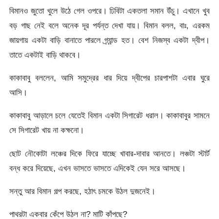
বিমানও জুতো খুলে উঠে গেল ওপরে। ঢিবিটা একতলা সমান উঁচু। এখানে খুব
বড় গাছ নেই বলে অনেক দূর পর্যন্ত দেখা যায়। বিমান বলল, বাঃ, এরকম
জায়গায় একটা বাড়ি বানাতে পারলে গ্র্যান্ড হত। বেশ নিজস্ব একটা দ্বীপ।
তাতে একটাই বাড়ি থাকবে।
কাকাবাবু বললেন, আমি সমুদ্রের ধার দিয়ে দ্বীপের চারপাশটা এবার ঘুরে
আসি।
কাকাবাবু আড়ালে চলে যেতেই বিমান একটা সিগারেট ধরাল। কাকাবাবুর সামনে
সে সিগারেট খায় না কক্ষনো।
ছোট নৌকোটা লঞ্চের দিকে ফিরে যাচ্ছে খাবার-দাবার আনতে। লঞ্চটা স্টার্ট
বন্ধ করে দিয়েছে, এখন ভাসতে ভাসতে এদিকেই যেন সরে আসছে।
সন্তু আর বিমান গল্প করছে, হঠাৎ চমকে উঠল দুজনেই।
পাথরটা একবার কেঁপে উঠল না? মাটি কাঁপছে?