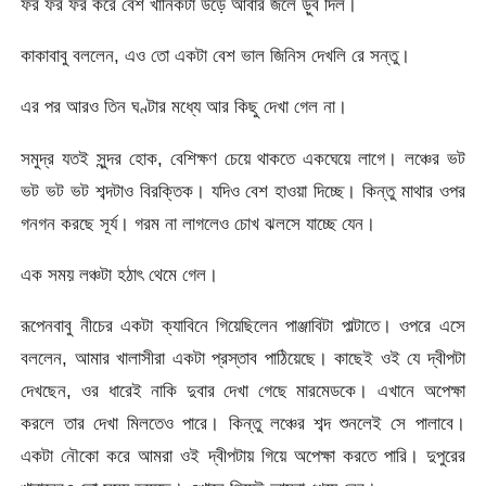
ফর ফর ফর করে বেশ খানিকটা উড়ে আবার জলে ড়ুব দিল।
কাকাবাবু বললেন, এও তো একটা বেশ ভাল জিনিস দেখলি রে সন্তু।
এর পর আরও তিন ঘণ্টার মধ্যে আর কিছু দেখা গেল না।
সমুদ্র যতই সুন্দর হোক, বেশিক্ষণ চেয়ে থাকতে একঘেয়ে লাগে। লঞ্চের ভট
ভট ভট ভট শব্দটাও বিরক্তিক। যদিও বেশ হাওয়া দিচ্ছে। কিন্তু মাথার ওপর
গনগন করছে সূর্য। গরম না লাগলেও চোখ ঝলসে যাচ্ছে যেন।
এক সময় লঞ্চটা হঠাৎ থেমে গেল।
রূপেনবাবু নীচের একটা ক্যাবিনে গিয়েছিলেন পাঞ্জাবিটা পাল্টাতে। ওপরে এসে
বললেন, আমার খালাসীরা একটা প্রস্তাব পাঠিয়েছে। কাছেই ওই যে দ্বীপটা
দেখছেন, ওর ধারেই নাকি দুবার দেখা গেছে মারমেডকে। এখানে অপেক্ষা
করলে তার দেখা মিলতেও পারে। কিন্তু লঞ্চের শব্দ শুনলেই সে পালাবে।
একটা নৌকো করে আমরা ওই দ্বীপটায় গিয়ে অপেক্ষা করতে পারি। দুপুরের