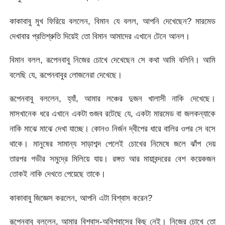
কাকাবাবু মুখ ফিরিয়ে বললেন, বিমান যে বলল, আপনি দেখেছেন? মারমেড
দেখাবার প্রতিশ্রুতি দিয়েই তো বিমান আমাদের এখানে টেনে আনল।
বিমান বলল, রূপেনবাবু নিজের চোখে দেখেছেন সে কথা আমি বলিনি। আমি
বলেছি যে, রূপেনবাবুর লোজনেরা দেখেছে।
রূপেনবাবু বললেন, হ্যাঁ, আমার লঞ্চের দুজন খালাসী নাকি দেখেছে।
মাসখানেক ধরে এখানে একটা গুজব রটেছে যে, একটা মারমেড বা জলকন্যাকে
নাকি মাঝে মাঝে দেখা যাচ্ছে। কোনও নির্জন দ্বীপের ধারে বালির ওপর সে বসে
থাকে। মানুষের সামান্য সাড়াশব্দ পেলেই চোখের নিমেষে জলে ঝাঁপ দেয়
তারপর গভীর সমুদ্রে মিলিয়ে যায়। রঙ্গত আর মায়াবন্দরের বেশ কয়েকজন
তোকই নাকি দেখতে পেয়েছে তাকে।
কাকাবাবু জিজ্ঞেস করলেন, আপনি এটা বিশ্বাস করেন?
রূপেনবাবু বললেন, আমার বিশ্বাস-অবিশ্বাসের কিছু নেই। নিজের চোখে তো