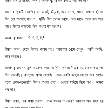
বিমান হাসতে হাসতে বলল। কাকাবাবু, আপনি চিনতে পারলেন না?
বাংলোর কুকটি বাঙালি। সে একটু কাঁচুমাচু হয়ে বলল, স্যার, এখানে হাঁসের
ডিম তো পাওয়াই যায় না। মুর্গির ডিম চালান আসে, তাও মাঝে মাঝে কম পড়ে
যায়। কিন্তু কচ্ছপের ডিম পাওয়া যায় যথেষ্ট।
কাকাবাবু বললেন, ছি ছি ছি ছি!
বিমান বলল, খেতে কিন্তু খারাপ নয়। আপনারা খেয়ে দেখুন। আমি বলছি,
ভাল লাগবে।
কাকাবাবু বললেন,তুমি আমাকে কচ্ছপের ডিম চেনাচ্ছ? এক সময় কত কচ্ছপের
ডিম খেয়েছি। কচ্ছপের মাংস খেয়েছি। এক-একটা কচ্ছপ মারলে তার পেটের
মধ্যে চোদ্দ-পনেরোটা ডিমও পাওয়া যেত। এগুলো সরিয়ে নিয়ে যাও। আমরা
খাব না।
বিমান বলল, এক সময় খেতেন, এখন খাবেন না কেন? আপনার আর সহ্য হয়