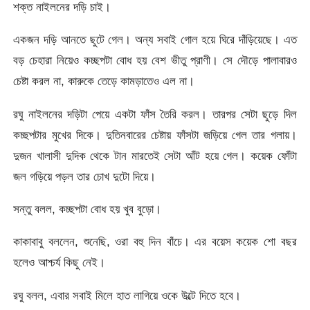
শক্ত নাইলনের দড়ি চাই।
একজন দড়ি আনতে ছুটে গেল। অন্য সবাই গোল হয়ে ঘিরে দাঁড়িয়েছে। এত
বড় চেহারা নিয়েও কচ্ছপটা বোধ হয় বেশ ভীতু প্রাণী। সে দৌড়ে পালাবারও
চেষ্টা করল না, কারুকে তেড়ে কামড়াতেও এল না।
রঘু নাইলনের দড়িটা পেয়ে একটা ফাঁস তৈরি করল। তারপর সেটা ছুড়ে দিল
কচ্ছপটার মুখের দিকে। দুতিনবারের চেষ্টায় ফাঁসটা জড়িয়ে গেল তার গলায়।
দুজন খালাসী দুদিক থেকে টান মারতেই সেটা আঁট হয়ে গেল। কয়েক ফোঁটা
জল গড়িয়ে পড়ল তার চোখ দুটো দিয়ে।
সন্তু বলল, কচ্ছপটা বোধ হয় খুব বুড়ো।
কাকাবাবু বললেন, শুনেছি, ওরা বহু দিন বাঁচে। এর বয়েস কয়েক শো বছর
হলেও আশ্চর্য কিছু নেই।
রঘু বলল, এবার সবাই মিলে হাত লাগিয়ে ওকে উল্টে দিতে হবে।