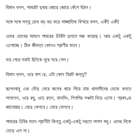
বিমান বলল, পাথরটা দুবার জোরে জোরে কেঁপে উঠল।
সঙ্গে সঙ্গে সন্তু চোখ বড় বড় করে সাঙ্ঘাতিক বিস্ময়ে বলল, একী! একী!
ওদের চোখের সামনে পাথরের ঢিবিটা দুলতে শুরু করেছে। আর একটু একটু
এগোচ্ছে। ঠিক জীবন্ত কোনও প্রাণীর মতন।
ভয় পেয়ে সবাই ছিটকে দূরে সরে গেল।
বিমান বলল, ওরে বাপ রে, এটা কোন বিরাট জন্তু?
রূপেনবাবু এক দৌড় মেরে জলের ধারে গিয়ে তার খালাসীদের ডেকে বলতে
লাগলেন, ওরে রঘু, ওহে রতন, মানসিং, শিগগির লঞ্চটা নিয়ে এসো। প্রকাণ্ড
জানোয়ার। মেরে ফেলবে। মেরে ফেলবে।
পাথরের ঢিবির মতন প্রাণীটা কিন্তু একটু-একটু নড়তে লাগল শুধু। ওদের দিকে
তেড়ে এল না।