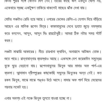
কিংবা পুরীর সঙ্গে কোনও মিল নেই। তীরের কাছে জল একটুও ঘোলা নয়,
একেবারে স্বচ্ছ একটুক্ষণ তাকিয়ে থাকলেই মাছের ঝাঁক দেখা যায়।
মোটর লঞ্চটাও রেডি হয়ে আছে। ওপরের ডেকের রেলিং-এ হেলান দিয়ে দাঁড়িয়ে
আছেন এর মালিক রূপেন মিত্র। কাকাবাবুদের দেখে দুহাত জুড়ে নমস্কার
করে বললেন, আসুন, আসুন মিঃ রায়চৌধুরী। আমরা ঠিক নটার সময় স্টার্ট
করব।
লঞ্চটা মাঝারি আকারের। নীচে চারখানা ক্যাবিন, অনায়াসে আটজন তোক।
শুতে পারে। রান্নাবান্নার ব্যবস্থাও আছে। একসঙ্গে বেশ কয়েকদিন সমুদ্রের
বুকে ঘুরে বেড়ানো যায়। রূপেনবাবুদের ঝিনুক আর মাদার অফ পার্ল-এর
ব্যবসা। আন্দামান দ্বীপপুঞ্জের কাছাকাছি সমুদ্রে ঝিনুকের অন্ত নেই। কত
রকম ঝিনুক, মাঝে মাঝে শঙ্খও উঠে আসে। মাদার অফ পার্ল দিয়ে মেয়েদের
গয়নার লকেট হয়।
এবার অবশ্য এই লঞ্চে ঝিনুক তুলতে যাওয়া হচ্ছে না।