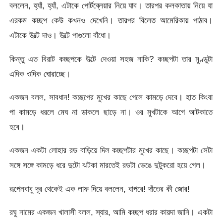
বললেন, হ্যাঁ, হ্যাঁ, এটাকে পোর্টব্লেয়ার নিয়ে যাব। তারপর কলকাতায় নিয়ে যা
এরকম কচ্ছপ কেউ কখনও দেখেনি। তারপর বিলেত আমেরিকায় পাঠাব।
এটাকে উল্টে দাও। উল্টে পাগুলো বাঁধো।
কিন্তু এত বিরাট কচ্ছপকে উল্টে দেওয়া সহজ নাকি? কচ্ছপটা তার মুণ্ডুটা
এদিক ওদিক ঘোরাচ্ছে।
একজন বলল, সাবধান! কচ্ছপের মুখের কাছে গেলে কামড়ে দেবে। হাত কিংবা
পা কামড়ে ধরলে মেঘ না ডাকলে ছাড়ে না। ওর মুখটাকে আগে আটকাতে
হবে।
একজন একটা লোহার রড বাড়িয়ে দিল কচ্ছপটার মুখের কাছে। কচ্ছপটা সেটা
সঙ্গে সঙ্গে কামড়ে ধরে দুটো ঝটকা মারতেই রডটা ভেঙে দুটুকরো হয়ে গেল।
রূপেনবাবু দূর থেকেই এক লাফ দিয়ে বললেন, বাপরে! দাঁতের কী জোর!
রঘু নামের একজন খালাসী বলল, স্যার, আমি কচ্ছপ ধরার কায়দা জানি। একটা