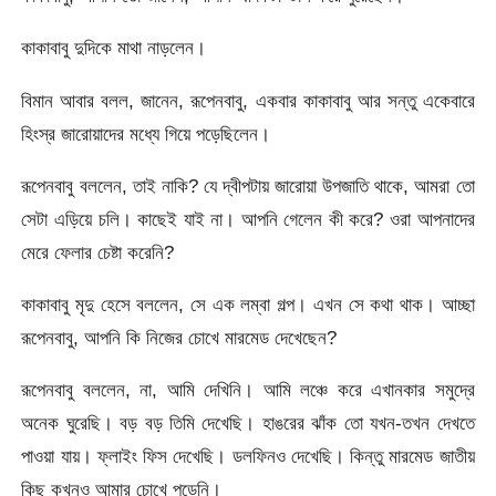
কাকাবাবু দুদিকে মাথা নাড়লেন।
বিমান আবার বলল, জানেন, রূপেনবাবু, একবার কাকাবাবু আর সন্তু একেবারে
হিংস্র জারোয়াদের মধ্যে গিয়ে পড়েছিলেন।
রূপেনবাবু বললেন, তাই নাকি? যে দ্বীপটায় জারোয়া উপজাতি থাকে, আমরা তো
সেটা এড়িয়ে চলি। কাছেই যাই না। আপনি গেলেন কী করে? ওরা আপনাদের
মেরে ফেলার চেষ্টা করেনি?
কাকাবাবু মৃদু হেসে বললেন, সে এক লম্বা গল্প। এখন সে কথা থাক। আচ্ছা
রূপেনবাবু, আপনি কি নিজের চোখে মারমেড দেখেছেন?
রূপেনবাবু বললেন, না, আমি দেখিনি। আমি লঞ্চে করে এখানকার সমুদ্রে
অনেক ঘুরেছি। বড় বড় তিমি দেখেছি। হাঙরের ঝাঁক তো যখন-তখন দেখতে
পাওয়া যায়। ফ্লাইং ফিস দেখেছি। ডলফিনও দেখেছি। কিন্তু মারমেড জাতীয়
কিছু কখনও আমার চোখে পড়েনি।