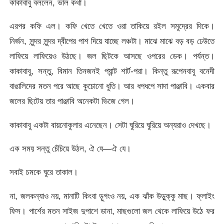
কাকাবাবু বললেন, ভাল কথা।
এরপর কফি এল। কফি খেতে খেতে ওরা তাকিয়ে রইল সমুদ্রের দিকে।
নির্জন, সুন্দর সুন্দর দ্বীপের পাশ দিয়ে যাচ্ছে লঞ্চটা। মাঝে মাঝে বড় বড় ঢেউতে
লাফিয়ে লাফিয়েও উঠছে। জল ছিটকে আসছে ওপরের ডেক। পর্যন্ত।
কাকাবাবু, সন্তু, বিমান তিনজনই প্যান্ট শার্ট-পরা। কিন্তু রূপেনবাবু বনেদী
বাঙালিদের মতন পরে আছে কুচোনো ধুতি। আর ধপধপে সাদা পাঞ্জাবি। একবার
জলের ছিটেয় তার পাঞ্জাবি অনেকটা ভিজে গেল।
কাকাবাবু একটা বায়নোকুলার এনেছেন। সেটা ঘুরিয়ে ঘুরিয়ে অন্যরাও দেখছে।
এক সময় সন্তু চেঁচিয়ে উঠল, ঐ যে—ঐ যে।
সবাই চমকে ঘুরে তাকাল।
না, জলকন্যাও নয়, মানাটি কিংবা ড়ুগংও নয়, এক ঝাঁক উড়ুক্কু মাছ। ফ্লাইং
ফিস। পার্শের মতন সাইজ দুপাশে ডানা, মাছগুলো জল থেকে লাফিয়ে উঠে ফর