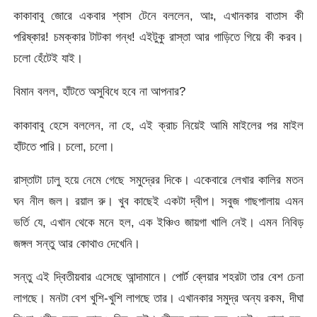
কাকাবাবু জোরে একবার শ্বাস টেনে বললেন, আঃ, এখানকার বাতাস কী
পরিষ্কার! চমক্কার টাটকা গন্ধ! এইটুকু রাস্তা আর গাড়িতে গিয়ে কী করব।
চলো হেঁটেই যাই।
বিমান বলল, হাঁটতে অসুবিধে হবে না আপনার?
কাকাবাবু হেসে বললেন, না হে, এই ক্রাচ নিয়েই আমি মাইলের পর মাইল
হাঁটতে পারি। চলো, চলো।
রাস্তাটা ঢালু হয়ে নেমে গেছে সমুদ্রের দিকে। একেবারে লেখার কালির মতন
ঘন নীল জল। রয়াল রু। খুব কাছেই একটা দ্বীপ। সবুজ গাছপালায় এমন
ভর্তি যে, এখান থেকে মনে হল, এক ইঞ্চিও জায়গা খালি নেই। এমন নিবিড়
জঙ্গল সন্তু আর কোথাও দেখেনি।
সন্তু এই দ্বিতীয়বার এসেছে আন্দামানে। পোর্ট ব্লেয়ার শহরটা তার বেশ চেনা
লাগছে। মনটা বেশ খুশি-খুশি লাগছে তার। এখানকার সমুদ্র অন্য রকম, দীঘা