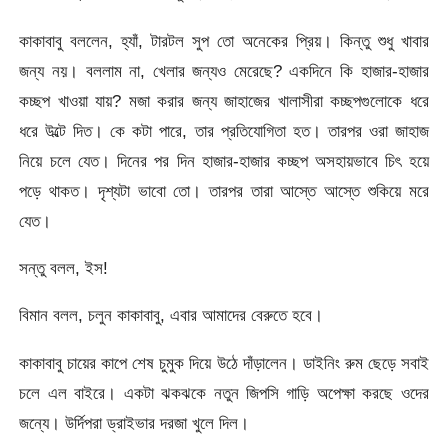
কাকাবাবু বললেন, হ্যাঁ, টারটল সুপ তো অনেকের প্রিয়। কিন্তু শুধু খাবার
জন্য নয়। বললাম না, খেলার জন্যও মেরেছে? একদিনে কি হাজার-হাজার
কচ্ছপ খাওয়া যায়? মজা করার জন্য জাহাজের খালাসীরা কচ্ছপগুলোকে ধরে
ধরে উল্টে দিত। কে কটা পারে, তার প্রতিযোগিতা হত। তারপর ওরা জাহাজ
নিয়ে চলে যেত। দিনের পর দিন হাজার-হাজার কচ্ছপ অসহায়ভাবে চিৎ হয়ে
পড়ে থাকত। দৃশ্যটা ভাবো তো। তারপর তারা আস্তে আস্তে শুকিয়ে মরে
যেত।
সন্তু বলল, ইস!
বিমান বলল, চলুন কাকাবাবু, এবার আমাদের বেরুতে হবে।
কাকাবাবু চায়ের কাপে শেষ চুমুক দিয়ে উঠে দাঁড়ালেন। ডাইনিং রুম ছেড়ে সবাই
চলে এল বাইরে। একটা ঝকঝকে নতুন জিপসি গাড়ি অপেক্ষা করছে ওদের
জন্যে। উর্দিপরা ড্রাইভার দরজা খুলে দিল।