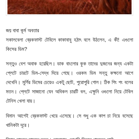
জয় বাবা কূর্ম অবতার
সকালবেলা ব্রেকফাস্ট টেবিলে কাকাবাবু হঠাৎ বলে উঠলেন, এ কী! এগুলো
কিসের ডিম?
সন্তুও বেশ অবাক হয়েছিল। ডাক বাংলোর কুক তাদের দুজনের জন্য একটা
প্লেটে চারটে ডিম-সেদ্ধ দিয়ে গেছে। ওরকম ডিম সন্তু কক্ষনো আগে
দেখেনি। মুর্গির ডিমের চেয়েও একটু ছোট, পুরোপুরি গোল। ঠিক পিং পং বলের
মতন। প্লেটে সাজানো যেন অবিকল চারটি বল, এক্ষুনি ওগুলো নিয়ে টেবিল
টেনিস খেলা যায়।
বিমান আগেই ব্রেকফাস্ট খেয়ে এসেছে। সে শুধু এক কাপ চা নিয়ে বসেছে
খানিকটা দূরে।