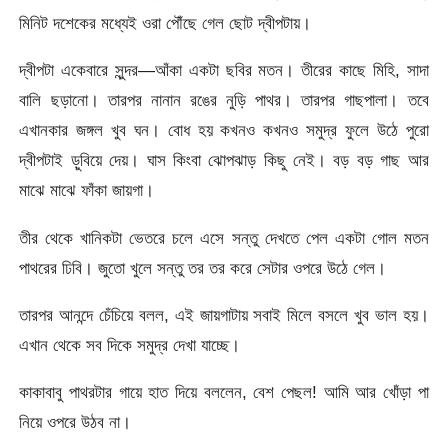
মিনিট দশেকের মধ্যেই ওরা পৌঁছে গেল ছোট দ্বীপটায়।
দ্বীপটা একেবারে সুন্দর—আঁকা একটা ছবির মতন। তীরের কাছে মিহি, সাদা
বালি ছড়ানো। তারপর নানান রঙের নুড়ি পাথর। তারপর গাছপালা। তবে
এখানকার জঙ্গল খুব ঘন। বোধ হয় কখনও কখনও সমুদ্র ফুলে উঠে পুরো
দ্বীপটাই ড়ুবিয়ে দেয়। ঘাস কিংবা ঝোপঝাড় কিছু নেই। বড় বড় গাছ আর
মাঝে মাঝে ফাঁকা জায়গা।
তীর থেকে খানিকটা ভেতরে চলে এসে সন্তু দেখতে পেল একটা গোল মতন
পাথরের ঢিবি। জুতো খুলে সন্তু তর তর করে সেটার ওপরে উঠে গেল।
তারপর আনন্দে চেঁচিয়ে বলল, এই জায়গাটায় সবাই মিলে বসলে খুব ভাল হয়।
এখান থেকে সব দিকে সমুদ্র দেখা যাচ্ছে।
কাকাবাবু পাথরটার গায়ে হাত দিয়ে বললেন, বেশ পেছল! আমি আর খোঁড়া পা
নিয়ে ওপরে উঠব না।