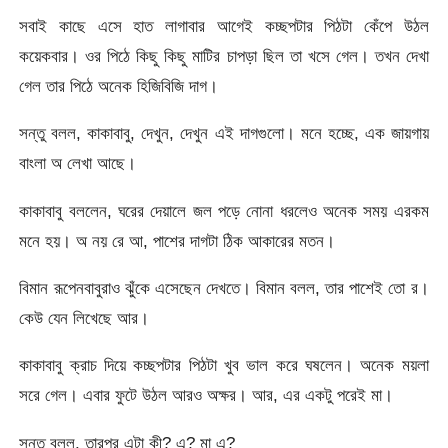
সবাই কাছে এসে হাত লাগাবার আগেই কচ্ছপটার পিঠটা কেঁপে উঠল
কয়েকবার। ওর পিঠে কিছু কিছু মাটির চাপড়া ছিল তা খসে গেল। তখন দেখা
গেল তার পিঠে অনেক হিজিবিজি দাগ।
সন্তু বলল, কাকাবাবু, দেখুন, দেখুন এই দাগগুলো। মনে হচ্ছে, এক জায়গায়
বাংলা অ লেখা আছে।
কাকাবাবু বললেন, ঘরের দেয়ালে জল পড়ে নোনা ধরলেও অনেক সময় এরকম
মনে হয়। অ নয় রে আ, পাশের দাগটা ঠিক আকারের মতন।
বিমান রূপেনবাবুরাও ঝুঁকে এসেছেন দেখতে। বিমান বলল, তার পাশেই তো র।
কেউ যেন লিখেছে আর।
কাকাবাবু ক্রাচ দিয়ে কচ্ছপটার পিঠটা খুব ভাল করে ঘষলেন। অনেক ময়লা
সরে গেল। এবার ফুটে উঠল আরও অক্ষর। আর, এর একটু পরেই মা।
সন্তু বলল, তারপর এটা কী? এ? মা এ?