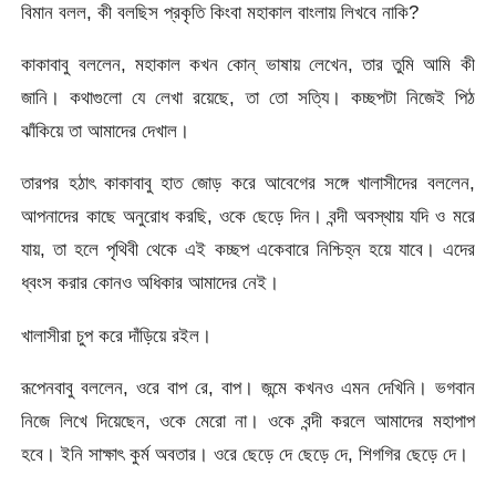
বিমান বলল, কী বলছিস প্রকৃতি কিংবা মহাকাল বাংলায় লিখবে নাকি?
কাকাবাবু বললেন, মহাকাল কখন কোন্ ভাষায় লেখেন, তার তুমি আমি কী
জানি। কথাগুলো যে লেখা রয়েছে, তা তো সত্যি। কচ্ছপটা নিজেই পিঠ
ঝাঁকিয়ে তা আমাদের দেখাল।
তারপর হঠাৎ কাকাবাবু হাত জোড় করে আবেগের সঙ্গে খালাসীদের বললেন,
আপনাদের কাছে অনুরোধ করছি, ওকে ছেড়ে দিন। বন্দী অবস্থায় যদি ও মরে
যায়, তা হলে পৃথিবী থেকে এই কচ্ছপ একেবারে নিশ্চিহ্ন হয়ে যাবে। এদের
ধ্বংস করার কোনও অধিকার আমাদের নেই।
খালাসীরা চুপ করে দাঁড়িয়ে রইল।
রূপেনবাবু বললেন, ওরে বাপ রে, বাপ। জন্মে কখনও এমন দেখিনি। ভগবান
নিজে লিখে দিয়েছেন, ওকে মেরো না। ওকে বন্দী করলে আমাদের মহাপাপ
হবে। ইনি সাক্ষাৎ কুর্ম অবতার। ওরে ছেড়ে দে ছেড়ে দে, শিগগির ছেড়ে দে।