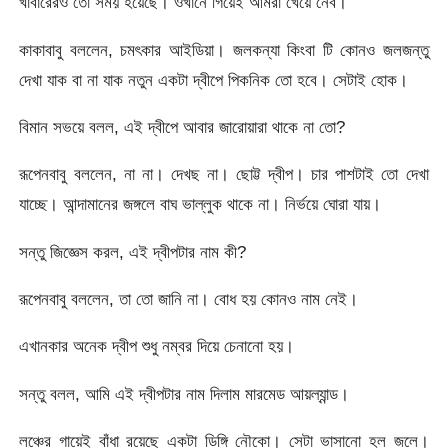
খাবারেরও তো সময় হয়েছে। ওখানে গিয়েই আমরা খেয়ে নেব।
কাকাবাবু বললেন, চমৎকার আইডিয়া। জলকন্যা কিংবা টি কোনও জলজন্তু
দেখা যাক বা না যাক নতুন একটা দ্বীপে পিকনিক তো হবে। সেটাই হোক।
বিমান সভয়ে বলল, এই দ্বীপে আবার জারোয়ারা থাকে না তো?
রূপেনবাবু বললেন, না না। দেখছ না। ছোট্ট দ্বীপ। চার পাশটাই তো দেখা
যাচ্ছে। আন্দামানের জঙ্গলে বাঘ ভাল্লুক থাকে না। নির্ভয়ে ঘোরা যায়।
সন্তু জিজ্ঞেস করল, এই দ্বীপটার নাম কী?
রূপেনবাবু বললেন, তা তো জানি না। বোধ হয় কোনও নাম নেই।
এখানকার অনেক দ্বীপ শুধু নম্বর দিয়ে চেনানো হয়।
সন্তু বলল, আমি এই দ্বীপটার নাম দিলাম মারমেড আয়ল্যান্ড।
লঞ্চের গায়েই বাঁধা রয়েছে একটা ডিঙ্গি নৌকো। সেটা ভাসানো হল জলে।