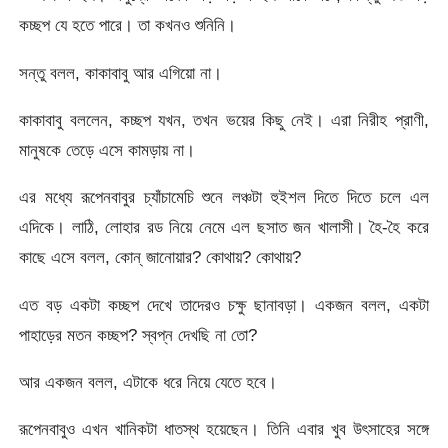
কচ্ছপ যে হতে পারে। তা কখনও শুনিনি।
সন্তু বলল, কাকাবাবু আর এগিয়ো না।
কাকাবাবু বললেন, কচ্ছপ যখন, তখন ভয়ের কিছু নেই। এরা নিরীহ প্রাণী,
মানুষকে তেড়ে এসে কামড়ায় না।
এর মধ্যে রূপেনবাবুর চ্যাঁচামেচি শুনে লঞ্চটা হুইশল দিতে দিতে চলে এল
এদিকে। লাঠি, লোহার রড নিয়ে নেমে এল ছসাত জন খালাসী। হৈ-হৈ করে
কাছে এসে বলল, কোন্ জানোয়ার? কোথায়? কোথায়?
এত বড় একটা কচ্ছপ দেখে তাদেরও চক্ষু ছানাবড়া। একজন বলল, একটা
পাহাড়ের মতন কচ্ছপ? স্বপ্ন দেখছি না তো?
আর একজন বলল, এটাকে ধরে নিয়ে যেতে হবে।
রূপেনবাবুও এখন খানিকটা ধাতস্থ হয়েছেন। তিনি এবার খুব উৎসাহের সঙ্গে