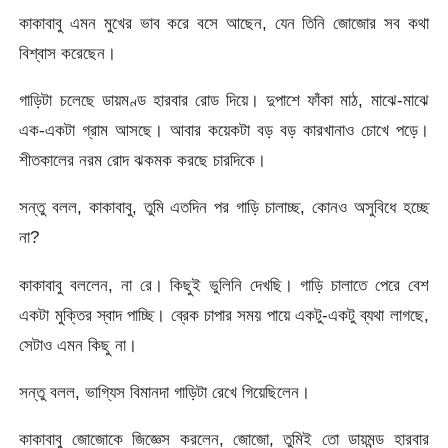
কাকাবাবু এমন মুখের ভাব করে বসে আছেন, যেন তিনি জোজোর সব কথা
বিশ্বাস করেছেন।
গাড়িটা চলেছে ডায়মণ্ড হারবার রোড দিয়ে। দুপাশে ফাঁকা মাঠ, মাঝে-মাঝে
এক-একটা গ্রাম আসছে। আবার কয়েকটা বড় বড় কারখানাও চোখে পড়ে।
শীতকালের নরম রোদ ঝকমক করছে চারদিকে।
সন্তু বলল, কাকাবাবু, তুমি এতদিন পর গাড়ি চালাচ্ছ, কোনও অসুবিধে হচ্ছে
না?
কাকাবাবু বললেন, না রে। কিছুই ভুলিনি দেখছি। গাড়ি চালাতে পেরে বেশ
একটা মুক্তির স্বাদ পাচ্ছি। ব্রেক চাপার সময় পায়ে একটু-একটু ব্যথা লাগছে,
সেটাও এমন কিছু না।
সন্তু বলল, ভাগ্যিস বিমানদা গাড়িটা রেখে গিয়েছিলেন।
কাকাবাবু জোজোকে জিজ্ঞেস করলেন, জোজো, তুমিই তো ডায়মন্ড হারবার