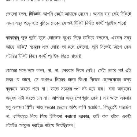
জোজো বলল, টিকিটটা আপনি কেটে আমাকে দেবেন। আমার বাবা সেই টিকিটে
এমন মন্ত্র পড়ে হাত বুলিয়ে দেবেন যে ওই টিকিট নির্ঘাত ফার্স্ট প্রাইজ পাবে!
কাকাবাবু ভুরু দুটো তুলে জোজোর মুখের দিকে তাকিয়ে বললেন, এরকম মন্ত্র
আছে নাকি? মন্ত্রের এত জোর! তা হলে জোজো, তুমি নিজেই আগে কেন
লটারির টিকিট কিনে ফার্স্ট প্রাইজ জিতে নাওনি!
জোজো সঙ্গে-সঙ্গে বলল, না, না, সেরকম নিয়ম নেই। সেটা চলবে না! এই
মন্ত্র যে জানে, সে কখনও নিজের জন্য কিংবা নিজের ছেলেমেয়ের জন্য
ব্যবহার করতে পারে না। তাতে মন্ত্রের গুণ নষ্ট হয়ে যায়। বাবা অন্যদের
জন্যও এটা করতে চান না। আপনার জন্য স্পেশ্যাল কেস। এর আগে একবার
শুধু একজন শিল্পীর সাত বছরের ছেলের হুপিং কাশি হয়েছিল, কিছুতেই সারছিল
না, রাশিয়াতে নিয়ে গিয়ে চিকিৎসা করানো দরকার, তাই বাবা তাঁকে একটা
লটারির সেকেন্ড প্রাইজ পাইয়ে দিয়েছিলেন।