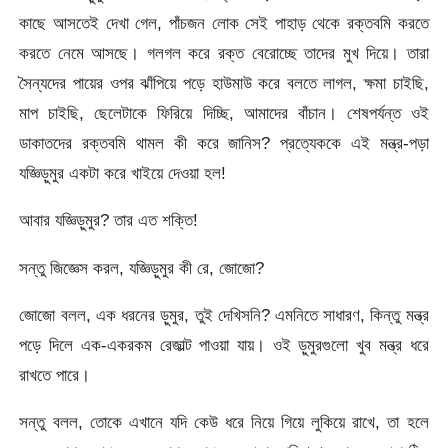
কাছে আসতেই দেখা গেল, পাঁচজন লোক সেই পাহাড় থেকে রক্তবমি করতে
করতে নেমে আসছে। গলগল করে রক্ত বেরোচ্ছে তাদের মুখ দিয়ে। তারা
সৈন্যদের পায়ের ওপর ঝাঁপিয়ে পড়ে হাউমাউ করে বলতে লাগল, ক্ষমা চাইছি,
মাপ চাইছি, ছেলেটাকে ফিরিয়ে দিচ্ছি, আমাদের বাঁচান। শেষপর্যন্ত ওই
ডাকাতদের রক্তবমি থামল কী করে জানিস? প্রত্যেককে এই মন্ত্র-পড়া
যজ্ঞিড়ুমুর একটা করে খাইয়ে দেওয়া হল!
আবার যজ্ঞিড়ুমুর? তার এত শক্তি!
সন্তু জিজ্ঞেস করল, যজ্ঞিড়ুমুর কী রে, জোজো?
জোজো বলল, এক ধরনের ড়ুমুর, তুই দেখিসনি? এমনিতে সাধারণ, কিন্তু মন্ত্র
পড়ে দিলে এক-একরকম রেজাল্ট পাওয়া যায়। ওই ড়ুমুরগুলো খুব মন্ত্র ধরে
রাখতে পারে।
সন্তু বলল, তোকে এখানে যদি কেউ ধরে নিয়ে গিয়ে লুকিয়ে রাখে, তা হলে