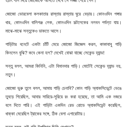
হঠাৎ গলি দিয়ে জোজোকে আসতে দেখে সে লজ্জা পেয়ে গেল।
জোজো ভোরবেলা কলকাতার রাস্তায় রাস্তায় ঘুরে বেড়ায়। কোনওদিন গঙ্গার
ধার, কোনওদিন বালিগঞ্জ লেক, কোনওদিন সল্টলেকের নলবন পর্যন্ত যায়।
মাঝে-মাঝে সন্তুকেও ডাকতে আসে।
গাড়িটার বনেটে একটা চাঁটি মেরে জোজো জিজ্ঞেস করল, কাকাবাবু গাড়ি
কিনলেন বুঝি? কবে কেনা হল? দেখেই বোঝা যাচ্ছে সেকেন্ড হ্যান্ড!
সন্তু বলল, আমরা কিনিনি, এটা বিমানদার গাড়ি। মোটেই সেকেন্ড হ্যান্ড নয়,
নতুন।
জোজো ভুরু তুলে বলল, আমায় গাড়ি চেনাবি? কোন গাড়ি অ্যাকসিডেন্টে ভেঙে
তুবড়ে গিয়েছিল, আবার সারিয়ে-সুরিয়ে রং করা হয়েছে, তা আমি এক নজরে
বলে দিতে পারি। এই গাড়িটা একদিন রেড রোডে অ্যাকসিডেন্ট করেছিল,
ধাক্কা মেরেছিল ট্রাকের সঙ্গে, ঠিক বেলা এগারোটায়।
সন্তু বলল, তুই বুঝি উপস্থিত ছিলি সেখানে?