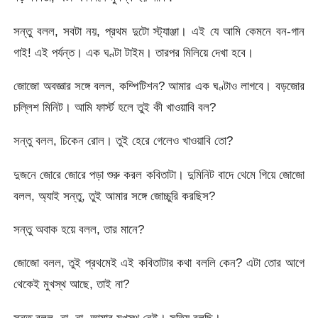
সন্তু বলল, সবটা নয়, প্রথম দুটো স্ট্যাঞ্জা। এই যে আমি কেমনে বন-গান
গাই! এই পর্যন্ত। এক ঘণ্টা টাইম। তারপর মিলিয়ে দেখা হবে।
জোজো অবজ্ঞার সঙ্গে বলল, কম্পিটিশন? আমার এক ঘণ্টাও লাগবে। বড়জোর
চল্লিশ মিনিট। আমি ফার্স্ট হলে তুই কী খাওয়াবি বল?
সন্তু বলল, চিকেন রোল। তুই হেরে গেলেও খাওয়াবি তো?
দুজনে জোরে জোরে পড়া শুরু করল কবিতাটা। দুমিনিট বাদে থেমে গিয়ে জোজো
বলল, অ্যাই সন্তু, তুই আমার সঙ্গে জোচ্চুরি করছিস?
সন্তু অবাক হয়ে বলল, তার মানে?
জোজো বলল, তুই প্রথমেই এই কবিতাটার কথা বললি কেন? এটা তোর আগে
থেকেই মুখস্থ আছে, তাই না?
সন্তু বলল, না, না, আমার মুখস্থ নেই। সত্যি বলছি।