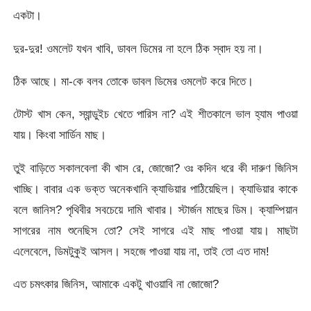
একটা।
দুর-দুর! ওমলেট যখন খাবি, ডাবল ডিমের না হলে ঠিক স্বাদ হয় না।
ঠিক আছে। মা-কে বলব তোকে ডাবল ডিমের ওমলেট করে দিতে।
টোস্ট খাস কেন, স্যান্ডুইচ খেতে পারিস না? এই শীতকালে ভাল হ্যাম পাওয়া
যায়। কিংবা সার্ডিন মাছ।
তুই বাড়িতে সকালবেলা কী খাস রে, জোজো? ওঃ কদিন ধরে কী দারুণ জিনিস
খাচ্ছি। বাবার এক ভক্ত অনেকখানি ক্যাভিয়ার পাঠিয়েছিল। ক্যাভিয়ার কাকে
বলে জানিস? পৃথিবীর সবচেয়ে দামি খাবার। স্টার্জন মাছের ডিম। ক্যাম্পিয়ান
সাগরের নাম শুনেছিস তো? সেই সাগরে এই মাছ পাওয়া যায়। মাছটা
এলেবেলে, ডিমটুকুই আসল। সহজে পাওয়া যায় না, তাই তো এত দাম!
এত চমৎকার জিনিস, আমাকে একটু খাওয়াবি না জোজো?