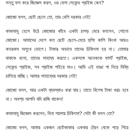
সন্তু ফস করে জিজ্ঞেস করল, ওর বেলা সেকেন্ড প্রাইজ কেন?
জোজো বলল, ছোট ছেলে তো, তার বেশি দরকার নেই!
কাকাবাবু হেসে উঠে জোজোর কাঁধে একটা চাপড় মেরে বললেন, শোনো
জোজো। আমাদের দেশে কত ছোট ছেলে-মেয়ে হুপিং কাশি কিংবা আরও
কতরকম অসুখে ভোগে। টাকার অভাবে তাদের চিকিৎসা হয় না। তোমার
বাবাকে বলো, তাদের সাহায্য করতে। একসঙ্গে অনেককে ফার্স্ট প্রাইজ,
সেকেন্ড প্রাইজ, সব প্রাইজ পাইয়ে দাও। আমি এই ভাঙা পা নিয়ে দিব্যি
চালিয়ে যাচ্ছি। আমার সাহায্যের দরকার নেই!
জোজো বলল, আর একটা ব্যবস্থাও করা যায়। তাতে বিশেষ টাকা খরচ হবে
না। অবশ্য আপনি যদি রাজি থাকেন!
কাকাবাবু জিজ্ঞেস করলেন, বিনা পয়সায় চিকিৎসা? সেটা কী বলল তো?
জোজো বলল, আমার একজন ছোটকাকার একবার ট্রেন থেকে পড়ে গিয়ে