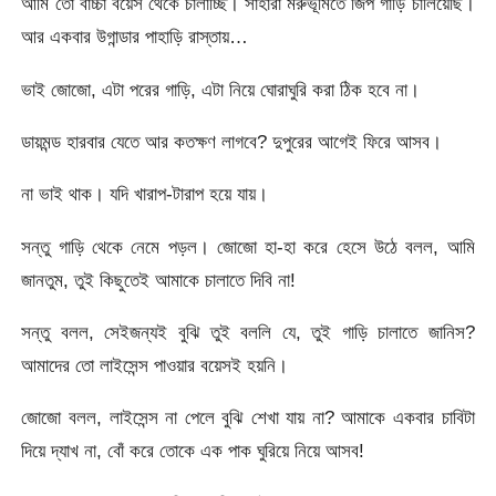
আমি তো বাচ্চা বয়েস থেকে চালাচ্ছি। সাহারা মরুভূমিতে জিপ গাড়ি চালিয়েছি।
আর একবার উগান্ডার পাহাড়ি রাস্তায়…
ভাই জোজো, এটা পরের গাড়ি, এটা নিয়ে ঘোরাঘুরি করা ঠিক হবে না।
ডায়মন্ড হারবার যেতে আর কতক্ষণ লাগবে? দুপুরের আগেই ফিরে আসব।
না ভাই থাক। যদি খারাপ-টারাপ হয়ে যায়।
সন্তু গাড়ি থেকে নেমে পড়ল। জোজো হা-হা করে হেসে উঠে বলল, আমি
জানতুম, তুই কিছুতেই আমাকে চালাতে দিবি না!
সন্তু বলল, সেইজন্যই বুঝি তুই বললি যে, তুই গাড়ি চালাতে জানিস?
আমাদের তো লাইসেন্স পাওয়ার বয়েসই হয়নি।
জোজো বলল, লাইসেন্স না পেলে বুঝি শেখা যায় না? আমাকে একবার চাবিটা
দিয়ে দ্যাখ না, বোঁ করে তোকে এক পাক ঘুরিয়ে নিয়ে আসব!