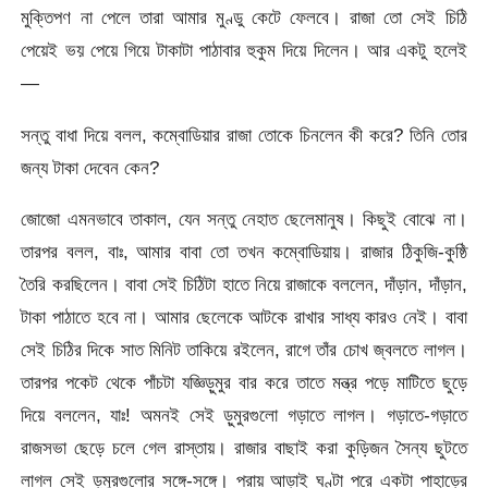
মুক্তিপণ না পেলে তারা আমার মুণ্ডু কেটে ফেলবে। রাজা তো সেই চিঠি
পেয়েই ভয় পেয়ে গিয়ে টাকাটা পাঠাবার হুকুম দিয়ে দিলেন। আর একটু হলেই
—
সন্তু বাধা দিয়ে বলল, কম্বোডিয়ার রাজা তোকে চিনলেন কী করে? তিনি তোর
জন্য টাকা দেবেন কেন?
জোজো এমনভাবে তাকাল, যেন সন্তু নেহাত ছেলেমানুষ। কিছুই বোঝে না।
তারপর বলল, বাঃ, আমার বাবা তো তখন কম্বোডিয়ায়। রাজার ঠিকুজি-কুষ্ঠি
তৈরি করছিলেন। বাবা সেই চিঠিটা হাতে নিয়ে রাজাকে বললেন, দাঁড়ান, দাঁড়ান,
টাকা পাঠাতে হবে না। আমার ছেলেকে আটকে রাখার সাধ্য কারও নেই। বাবা
সেই চিঠির দিকে সাত মিনিট তাকিয়ে রইলেন, রাগে তাঁর চোখ জ্বলতে লাগল।
তারপর পকেট থেকে পাঁচটা যজ্ঞিড়ুমুর বার করে তাতে মন্ত্র পড়ে মাটিতে ছুড়ে
দিয়ে বললেন, যাঃ! অমনই সেই ড়ুমুরগুলো গড়াতে লাগল। গড়াতে-গড়াতে
রাজসভা ছেড়ে চলে গেল রাস্তায়। রাজার বাছাই করা কুড়িজন সৈন্য ছুটতে
লাগল সেই ড়ুমুরগুলোর সঙ্গে-সঙ্গে। প্রায় আড়াই ঘণ্টা পরে একটা পাহাড়ের