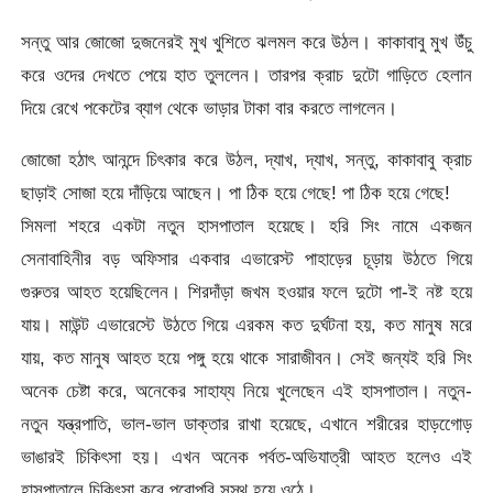
সন্তু আর জোজো দুজনেরই মুখ খুশিতে ঝলমল করে উঠল। কাকাবাবু মুখ উঁচু
করে ওদের দেখতে পেয়ে হাত তুললেন। তারপর ক্রাচ দুটো গাড়িতে হেলান
দিয়ে রেখে পকেটের ব্যাগ থেকে ভাড়ার টাকা বার করতে লাগলেন।
জোজো হঠাৎ আনন্দে চিৎকার করে উঠল, দ্যাখ, দ্যাখ, সন্তু, কাকাবাবু ক্রাচ
ছাড়াই সোজা হয়ে দাঁড়িয়ে আছেন। পা ঠিক হয়ে গেছে! পা ঠিক হয়ে গেছে!
সিমলা শহরে একটা নতুন হাসপাতাল হয়েছে। হরি সিং নামে একজন
সেনাবাহিনীর বড় অফিসার একবার এভারেস্ট পাহাড়ের চূড়ায় উঠতে গিয়ে
গুরুতর আহত হয়েছিলেন। শিরদাঁড়া জখম হওয়ার ফলে দুটো পা-ই নষ্ট হয়ে
যায়। মাউন্ট এভারেস্টে উঠতে গিয়ে এরকম কত দুর্ঘটনা হয়, কত মানুষ মরে
যায়, কত মানুষ আহত হয়ে পঙ্গু হয়ে থাকে সারাজীবন। সেই জন্যই হরি সিং
অনেক চেষ্টা করে, অনেকের সাহায্য নিয়ে খুলেছেন এই হাসপাতাল। নতুন-
নতুন যন্ত্রপাতি, ভাল-ভাল ডাক্তার রাখা হয়েছে, এখানে শরীরের হাড়গোেড়
ভাঙারই চিকিৎসা হয়। এখন অনেক পর্বত-অভিযাত্রী আহত হলেও এই
হাসপাতালে চিকিৎসা করে পুরোপুরি সুস্থ হয়ে ওঠে।