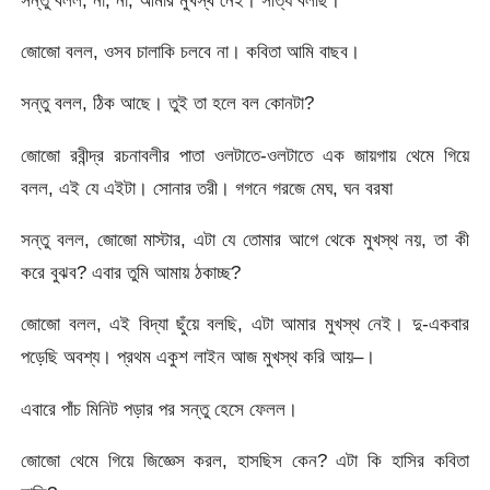
জোজো বলল, ওসব চালাকি চলবে না। কবিতা আমি বাছব।
সন্তু বলল, ঠিক আছে। তুই তা হলে বল কোনটা?
জোজো রবীন্দ্র রচনাবলীর পাতা ওলটাতে-ওলটাতে এক জায়গায় থেমে গিয়ে
বলল, এই যে এইটা। সোনার তরী। গগনে গরজে মেঘ, ঘন বরষা
সন্তু বলল, জোজো মাস্টার, এটা যে তোমার আগে থেকে মুখস্থ নয়, তা কী
করে বুঝব? এবার তুমি আমায় ঠকাচ্ছ?
জোজো বলল, এই বিদ্যা ছুঁয়ে বলছি, এটা আমার মুখস্থ নেই। দু-একবার
পড়েছি অবশ্য। প্রথম একুশ লাইন আজ মুখস্থ করি আয়–।
এবারে পাঁচ মিনিট পড়ার পর সন্তু হেসে ফেলল।
জোজো থেমে গিয়ে জিজ্ঞেস করল, হাসছিস কেন? এটা কি হাসির কবিতা