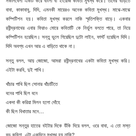
সকালবেলা একটি করে বাংলা বা ইংরেজি কবিতা মুখস্থ করে। তাদের বাড়িতে
বাবা, কাকাবাবু, দিদি, এমনকী মায়েরও অনেক কবিতা মুখস্থ। মাঝে-মাঝে
কম্পিটিশন হয়। কবিতা মুখস্থ করলে নাকি স্মৃতিশক্তি বাড়ে। একবার
রবীন্দ্রনাথের এবার ফিরাও মোরে কবিতাটি কে নির্ভুল বলতে পারে, তা নিয়ে
কম্পিটিশন হয়েছিল। সন্তু ভুলে গিয়েছিল দুটো লাইন, ফার্স্ট হয়েছিল দিদি।
দিদি অবশ্য এখন আর এ বাড়িতে থাকে না।
সন্তু বলল, আয় জোজো, আমরা রবীন্দ্রনাথের একটা কবিতা মুখস্থ করি।
এইটা করবি, দুই পাখি।
খাঁচার পাখি ছিল সোনার খাঁচাটিতে
বনের পাখি ছিল বনে
একদা কী করিয়া মিলন হলো দোঁহে
কী ছিল বিধাতার মনে…
জোজো সন্তুর হাতের বইটার দিকে উঁকি দিয়ে বলল, ওরে বাবা, এ তো মস্ত
বড় কবিতা, এটা একদিনে মুখস্থ হয় নাকি?