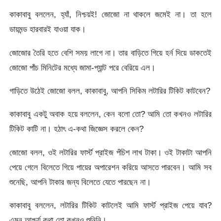
কাকাবাবু বললেন, হ্যাঁ, নিশ্চয়ই! জোজো না থাকলে জমেই না। তা হলে
ডায়মন্ড হারবারই যাওয়া যাক।
জোজোর তৈরি হতে বেশি সময় লাগে না। তার বাড়িতে গিয়ে হর্ন দিয়ে ডাকতেই
জোজো পাঁচ মিনিটের মধ্যে জামা-প্যান্ট পরে বেরিয়ে এল।
গাড়িতে উঠেই জোজো বলল, কাকাবাবু, আপনি সিকিম লটারির টিকিট কাটবেন?
কাকাবাবু একটু অবাক হয়ে বললেন, কেন বলো তো? আমি তো কখনও লটারির
টিকিট কাটি না। হঠাৎ এ-কথা জিজ্ঞেস করলে কেন?
জোজো বলল, ওই লটারির ফার্স্ট প্রাইজ পঁচিশ লাখ টাকা। ওই টাকাটা আপনি
পেয়ে গেলে বিলেতে গিয়ে পায়ের অপারেশন করিয়ে আসতে পারবেন। আমি সব
শুনেছি, আপনি টাকার জন্য বিলেতে যেতে পারছেন না।
কাকাবাবু বললেন, লটারির টিকিট কাটলেই আমি ফার্স্ট প্রাইজ পেয়ে যাব?
এমন আশ্চর্য কথা তো কখনও শুনিনি।