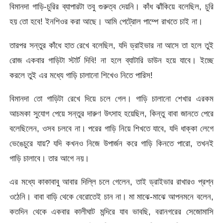
বিমানদা গাড়ি-চুরির ব্যাপারটা তবু গুরুত্ব দেয়নি। কাঁধ ঝাঁকিয়ে বলেছিল, চুরি
হয় তো হবে! ইনশিওর করা আছে। আমি পেট্রোল পাম্পে রাখতে চাই না।
তারপর সন্তুর কাঁধে হাত রেখে বলেছিল, যদি ড্রাইভার না আসে তা হলে তুই
রোজ একবার গাড়িটা স্টার্ট দিবি! না হলে ব্যাটারি ডাউন হয়ে যাবে। ইচ্ছে
করলে তুই এর মধ্যে গাড়ি চালানো শিখেও নিতে পারিস!
বিমানদা তো গাড়িটা রেখে দিয়ে চলে গেল। গাড়ি চালানো শেখার এরকম
আচমকা সুযোগ পেয়ে সন্তুর দারুণ উৎসাহ হয়েছিল, কিন্তু বাবা জানতে পেরে
বলেছিলেন, ওসব চলবে না। পরের গাড়ি নিয়ে শিখতে যাবে, যদি ধাক্কা লেগে
ভেঙেচুরে যায়? যদি কখনও নিজে উপার্জন করে গাড়ি কিনতে পারো, তখনই
গাড়ি চালাবে। তার আগে নয়।
এর মধ্যে কাকাবাবু আবার দিল্লি চলে গেলেন, তাই ড্রাইভার রাখারও প্রশ্ন
ওঠেনি। বাবা বাড়ি থেকে বেরোতেই চান না। মা মাঝে-মাঝে আপনমনে বলেন,
কতদিন থেকে একবার কালীঘাট মন্দিরে যাব ভাবছি, বরানগরের সেজোমাসি