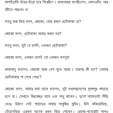
মালাইচাকি গুঁড়ো-গুঁড়ো হয়ে গিয়েছিল। ডাক্তাররা বলেছিলেন, কোনওদিন আর
হাঁটতে পারবেন না
সন্তু বাধা দিয়ে বলল, জোজো, তোর কজন ছোটকাকা রে?
জোজো বলল, ছোটকাকা আবার কজন হয়?
সন্তু বলল, তুই যে বললি, একজন ছোটকাকা?
জোজো বলল, একজন বলেই তো একজন বললুম!
কাকাবাবু বললেন, জোজো আজ বেশ মুডে আছে। তারপর কী হল? তোমার
ছোটকাকার পা সেরে গেছে?
জোজো বলল, আমার বাবা তাকে বললেন, তুই মধ্যপ্রদেশের মৃদঙ্গপুর পাহাড়ে
চলে যা। সেখানে বিছাবজ্র নামে এক সাধু থাকেন। দুশো সাতান্নটা সিঁড়ি
ভেঙে উঠলে সেই পাহাড়ের মাথায় সাধুজির মন্দির। উনি কাঁকড়াবিছে,
তেঁতুলেবিছে এরকম অনেক রকম বিছে পোষেন। চোদ্দো-পনেরোটা সাপও