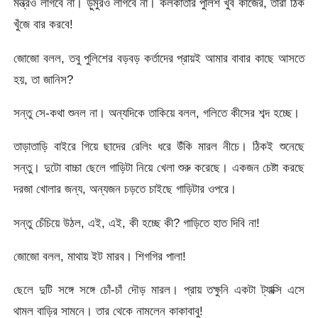
মন্ত্রও লাগবে না। ড়ুমুরও লাগবে না। কলকাতার পুলিশ খুব কাজের, তারা ঠিক
খুঁজে বার করবে!
জোজো বলল, তবু পুলিশের বড়বড় কর্তাদের প্রায়ই আমার বাবার কাছে আসতে
হয়, তা জানিস?
সন্তু সে-কথা শুনল না। অন্যদিকে তাকিয়ে বলল, গলিতে কীসের শব্দ হচ্ছে।
তাড়াতাড়ি বাইরে গিয়ে ছাদের রেলিং ধরে উঁকি মারল নীচে। ঠিকই শুনেছে
সন্তু। দুটো বাচ্চা ছেলে গাড়িটা নিয়ে খেলা শুরু করেছে। একজন চেষ্টা করছে
দরজা খোলার জন্য, অন্যজন চড়তে চাইছে গাড়িটার ওপরে।
সন্তু চেঁচিয়ে উঠল, এই, এই, কী হচ্ছে কী? গাড়িতে হাত দিবি না!
জোজো বলল, মাথায় ইট মারব। শিগগির পালা!
ছেলে দুটি সঙ্গে সঙ্গে চোঁ-চাঁ দৌড় মারল। প্রায় তক্ষুনি একটা ট্যাক্সি এসে
থামল বাড়ির সামনে। তার থেকে নামলেন কাকাবাবু!