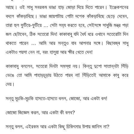
আছে। ওই সাধু সবরকম ভাঙা হাড় জোড়া দিয়ে দিতে পারেন। ইঞ্জেকশনের
বদলে কাঁকড়াবিছে। ভাঙা জায়গাটায় গোটা দশেক কাঁকড়াবিছে ছেড়ে দেবেন,
তারা হুল ফুটিয়ে-ফুটিয়ে … সেটা সহ্য করতে হবে, সেইসঙ্গে সাধুজি মন্ত্র পড়া
জল ছেটাবেন, ঠিক সতেরো দিন! কাকাবাবু যদি ধৈর্য ধরে ওখানে সতেরোটা দিন
থাকতে পারেন … আমি আর সন্তুও যাব আপনার সঙ্গে। বিছাবজ্ৰ সাধু
একটাও পয়সা নেন না, বরং হালুয়া আর ক্ষীর খেতে দেন!
কাকাবাবু বললেন, সতেরো দিনটা সমস্যা নয়। কিন্তু দুশো সাতান্নটা সিঁড়ি
ভেঙে তো আমি পাহাড়চূড়ায় উঠতে পারব না! সিঁড়িতেই আমাকে কাবু করে
দেয়।
সন্তু মুচকি-মুচকি হাসতে-হাসতে বলল, জোজো, আর একটা বল!
জোজো জিজ্ঞেস করল, আর একটা কী বলব?
সন্তু বলল, এইরকম আর একটা কিছু চিকিৎসার উপায় জানিস না?