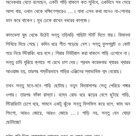
অনেকবার যেতে বলেছেন, একটা গাড়ি থাকলে কত সুবিধে, একদিনে সব সেরে
আসা যায়, ওখান থেকে দক্ষিণেশ্বরেও …। বাবা এসব কথা শুনেও না-শোনার
ভান করে থাকেন। মুখ ঢেকে রাখেন খবরের কাগজে।
কালবেলা ঘুম থেকে উঠেই সন্তু তড়িঘড়ি গাড়িটা স্টার্ট দিতে যায়। বিমানদা
শিখিয়ে দিয়ে গেছে। কদিন ধরে শীত পড়েছে বেশ। সন্তু ফুলপ্যান্ট ও কোট
পরে নিয়ে স্টিয়ারিং ধরে বসে। গিয়ার নিউট্রাল করা থাকলে গাড়ি এগোবে না।
সন্তু চাবি ঘুরিয়ে ক্লাচে পা রেখে চাপ দেয়। প্রথম কয়েকবার খ্যারর খ্যারর
আওয়াজ হয়, তারপর গম্ভীরভাবে গাড়ির এঞ্জিনের স্বাভাবিক শব্দ বেরোয়।
তখন সন্তু মনে-মনে গাড়ি ছোটায়। নতুন বিদ্যাসাগর সেতু পেরিয়ে গঙ্গার
ওপার। তারপর ফাঁকা রাস্তা। বম্বে রোড ধরে ঝড়ের বেগে ছুটছে গাড়ি,
স্টিয়ারিংটা চেপে ধরে, সামনে একটু ঝুঁকে সন্তু ফিসফিস করে বলে, কাম অন
গিংগো, আরও জোরে, আরও জোরে …। গাড়ি নয়, সন্তু যেন ঘোড়া
ছোটাচ্ছে!