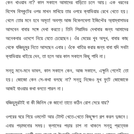
কেন খাওয়াব না? কাল সকালে আমাদের বাড়িতে চলে আয়। এক ধরনের
বিশেষ বিস্কুটের ওপর মাখন মাখিয়ে তার ওপরে ক্যাভিয়ার রেখে খেতে হয়।
খেলে তোর মনে হবে অমৃত! অবশ্য আজ বিকেলবেলা ইজিপ্টের অ্যাম্বাসাডর
আসবেন বাবার সঙ্গে দেখা করতে। তিনি পিরামিড দেখাবার জন্য আমাদের
অনেকবার ওদেশে নিয়ে যেতে চেয়েছেন। ওঁর মেয়ের খুব অসুখ, বাবার কাছ
থেকে যজ্ঞিড়ুমুর নিতে আসছেন এবার। ওঁকে খাতির করার জন্য বাবা যদি সবটা
ক্যাভিয়ার খাইয়ে দেন, তা হলে আর কাল সকালে কিছু পাবি না।
সন্তু মনে-মনে ভাবল, কাল সকালে কেন, আজ সকালে, এক্ষুনি গেলেই তো
হয়। জোজো কেন সে-কথা বলছে না? সন্তু নিজেও মুখ ফুটে জোজোকে
আজই যাওয়ার কথা বলতে পারল না।
যজ্ঞিড়ুমুরটাই বা কী জিনিস কে জানে! তাতে কঠিন রোগ সেরে যায়?
ওপরের ঘরে গিয়ে ওমলেট আর টোস্ট খেতে-খেতে কিছুক্ষণ গল্প করল দুজনে।
এবার পড়াশুনোর সময়। ক্লাসের পড়ার চাপ না থাকলে সন্তু প্রত্যেক