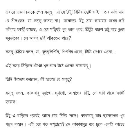
এবারে দারুণ চমকে গেল সন্তু। এ যে বিল্টু! রিনির ছোট ভাই। তার ভাল নাম
যে নীলধ্বজ, তা সন্তু জানত না। আমাদের বিল্টু সারা ভারতের মধ্যে ছবি
আঁকায় ফার্স্ট হয়েছে, এ তো সত্যিই খুব ভাল খবর! বিল্টুটা দারুণ দুষ্টু আর গুন্ডা
স্বভাবের। সে আবার ছবি আঁকতেও পারে?
সন্তু চেঁচিয়ে বলল, মা, বুলবুলিপিসি, শিগগির এসো, টিভি দেখবে এসো…
এই সময় সিঁড়িতে খটখট শব্দ করে উঠে এলেন কাকাবাবু।
তিনি জিজ্ঞেস করলেন, কী হয়েছে রে সন্তু?
সন্তু বলল, কাকাবাবু দ্যাখো, দ্যাখো, আমাদের বিল্টু, সে ছবি এঁকে ফার্স্ট
হয়েছে!
বিল্টু এ বাড়িতে প্রায়ই আসে তার দিদির সঙ্গে। কাকাবাবু তার দুরন্তপনা খুব
পছন্দ করেন। এই তো গত সপ্তাহেই সে কাকাবাবুর ঘরে ঢুকে একটা কাচের