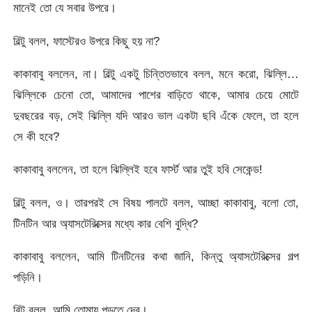
মানেই তো যে সবার উপরে।
বিল্টু বলল, ফাস্টেরও উপরে কিছু হয় না?
কাকাবাবু বললেন, না। বিল্টু একটু চিন্তিতভাবে বলল, মনে করো, ঝিল্লি…
ঝিল্লিকে চেনো তো, আমাদের পাশের বাড়িতে থাকে, আমার চেয়ে মোটে
দুবছরের বড়, সেই ঝিল্লি যদি আরও ভাল একটা ছবি এঁকে ফেলে, তা হলে
সে কী হবে?
কাকাবাবু বললেন, তা হলে ঝিল্লিই হবে ফার্স্ট আর তুই হবি সেকেন্ড!
বিল্টু বলল, ও। তারপরই সে বিষয় পালটে বলল, আচ্ছা কাকাবাবু, বলো তো,
টিনটিন আর অ্যাসটেরিক্সের মধ্যে কার বেশি বুদ্ধি?
কাকাবাবু বললেন, আমি টিনটিনের কথা জানি, কিন্তু অ্যাসটেরিক্সের গল্প
পড়িনি।
বিল্টু বলল, আমি তোমায় পড়তে দেব।