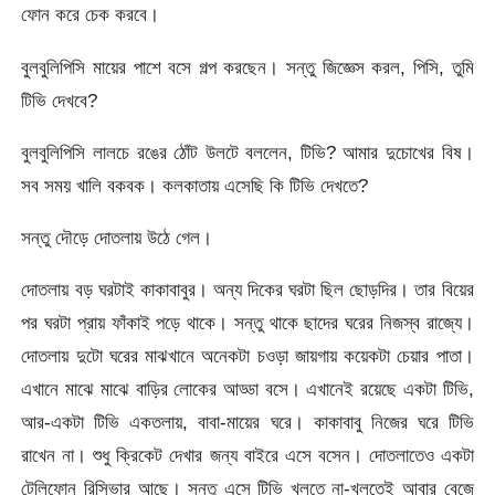
ফোন করে চেক করবে।
বুলবুলিপিসি মায়ের পাশে বসে গল্প করছেন। সন্তু জিজ্ঞেস করল, পিসি, তুমি
টিভি দেখবে?
বুলবুলিপিসি লালচে রঙের ঠোঁট উলটে বললেন, টিভি? আমার দুচোখের বিষ।
সব সময় খালি বকবক। কলকাতায় এসেছি কি টিভি দেখতে?
সন্তু দৌড়ে দোতলায় উঠে গেল।
দোতলায় বড় ঘরটাই কাকাবাবুর। অন্য দিকের ঘরটা ছিল ছোড়দির। তার বিয়ের
পর ঘরটা প্রায় ফাঁকাই পড়ে থাকে। সন্তু থাকে ছাদের ঘরের নিজস্ব রাজ্যে।
দোতলায় দুটো ঘরের মাঝখানে অনেকটা চওড়া জায়গায় কয়েকটা চেয়ার পাতা।
এখানে মাঝে মাঝে বাড়ির লোকের আড্ডা বসে। এখানেই রয়েছে একটা টিভি,
আর-একটা টিভি একতলায়, বাবা-মায়ের ঘরে। কাকাবাবু নিজের ঘরে টিভি
রাখেন না। শুধু ক্রিকেট দেখার জন্য বাইরে এসে বসেন। দোতলাতেও একটা
টেলিফোন রিসিভার আছে। সন্তু এসে টিভি খুলতে না-খুলতেই আবার বেজে