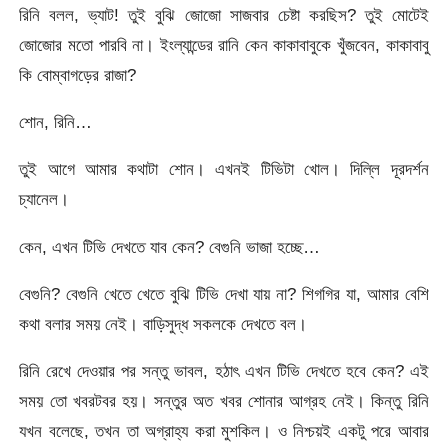
রিনি বলল, ভ্যাট! তুই বুঝি জোজো সাজবার চেষ্টা করছিস? তুই মোটেই
জোজোর মতো পারবি না। ইংল্যান্ডের রানি কেন কাকাবাবুকে খুঁজবেন, কাকাবাবু
কি বোম্বাগড়ের রাজা?
শোন, রিনি…
তুই আগে আমার কথাটা শোন। এখনই টিভিটা খোল। দিল্লি দূরদর্শন
চ্যানেল।
কেন, এখন টিভি দেখতে যাব কেন? বেগুনি ভাজা হচ্ছে…
বেগুনি? বেগুনি খেতে খেতে বুঝি টিভি দেখা যায় না? শিগগির যা, আমার বেশি
কথা বলার সময় নেই। বাড়িসুদ্ধ সকলকে দেখতে বল।
রিনি রেখে দেওয়ার পর সন্তু ভাবল, হঠাৎ এখন টিভি দেখতে হবে কেন? এই
সময় তো খবরটবর হয়। সন্তুর অত খবর শোনার আগ্রহ নেই। কিন্তু রিনি
যখন বলেছে, তখন তা অগ্রাহ্য করা মুশকিল। ও নিশ্চয়ই একটু পরে আবার