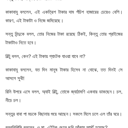
কাকাবাবু বললেন, এই একত্রিশ টাকার দাম পঁচিশ হাজারের চেয়েও বেশি।
কারণ, এই টাকাটা ও নিজে জমিয়েছে।
সন্তু বিন্দুকে বলল, তোর নিজের টাকা রয়েছে ঠিকই, কিন্তু তোর প্রাইজের
টাকাটাও নিতে হবে।
বিল্টু বলল, কেন? এই টাকায় গ্যাংটক যাওয়া যাবে না?
কাকাবাবু বললেন, যত দিন মানুষ টাকার হিসেব না বোঝে, তত দিনই সে
আসলে সুখী!
রিনি উপরে এসে বলল, অ্যাই বিল্টু, তোকে জ্যাঠামণি একবার ডাকছেন। চল,
নীচে চল।
সন্তুর বাবা পা মচকে বিছানায় শুয়ে আছেন। সকলে মিলে চলে এল তাঁর ঘরে।
বুলবুলিপিসি বললেন, ও মা, এইটুকু ছেলে ছবি আঁকায় ফার্স্ট হয়েছে?