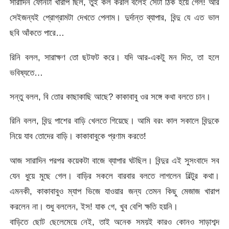
সারাদিন ফোনটা খারাপ ছিল, তুই কল করলি বলেই সেটা ঠিক হয়ে গেল! আর
সেইজন্যই প্রোগ্রামটা দেখতে পেলাম। দুর্দান্ত ব্যাপার, বিন্দু যে এত ভাল
ছবি আঁকতে পারে…
রিনি বলল, সারাক্ষণ তো ছটফট করে। যদি আর-একটু মন দিত, তা হলে
ভবিষ্যতে…
সন্তু বলল, বি তোর কাছাকাছি আছে? কাকাবাবু ওর সঙ্গে কথা বলতে চান।
রিনি বলল, বিন্দু পাশের বাড়ি খেলতে গিয়েছে। আমি বরং কাল সকালে বিন্দুকে
নিয়ে যাব তোদের বাড়ি। কাকাবাবুকে প্রণাম করতে!
আজ সারাদিন পরপর কয়েকটা বাজে ব্যাপার ঘটছিল। বিন্দুর এই সুসংবাদে সব
যেন ধুয়ে মুছে গেল। বাড়ির সকলে বারবার বলতে লাগলেন বিল্টুর কথা।
এমনকী, কাকাবাবুও ম্যাপ ভিজে যাওয়ার জন্য তেমন কিছু মেজাজ খারাপ
করলেন না। শুধু বললেন, ইস! যাক গে, খুব বেশি ক্ষতি হয়নি।
বাড়িতে ছোট ছেলেমেয়ে নেই, তাই অনেক সময়ই কারও কোনও সাড়াশব্দ