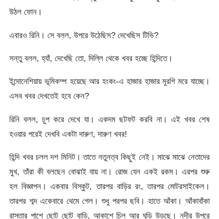
উঠল ফোন।
এবারও রিনি। সে বলল, উপরে উঠেছিস? দেখেছিস টিভি?
সন্তু বলল, হ্যাঁ, দেখেছি তো, দিল্লি থেকে খবর হচ্ছে হিন্দিতে।
ইন্দোনেশিয়ায় ভূমিকম্প হয়েছে আর হংকং-এ হাজার হাজার মুরগি মরে যাচ্ছে।
এসব খবর দেখতেই হবে কেন?
রিনি বলল, চুপ করে দেখে যা। একদম ছটফট করবি না। এই খবর শেষ
হওয়ার পরেই দেখবি একটা দারুণ, দারুণ খবর!
হিন্দি খবর চলল দশ মিনিট। তাতে নতুনত্ব কিছুই নেই। মাঝে মাঝে নেতাদের
মুখ, তাঁরা কী বলছেন বোঝাই যায় না। রোজ যেন একই রকম। এরপর শুরু
হল বিজ্ঞাপন। একবার বিস্কুট, তারপর বাড়ির রং, তারপর মোটরসাইকেল।
তারপর শব্দ একেবারে থেমে গেল। শুধু পরপর ছবি। হাতে আঁকা। আঁকাবাঁকা
রাস্তার পাশে ছোট ছোট বাড়ি, আকাশে চিল আর ঘুড়ি উড়ছে। নদীর উপরে