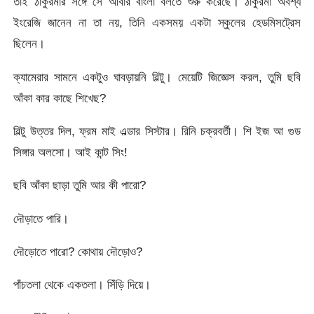
তাই ঠাকুরমার সঙ্গে সে আবার বাংলা বলতে শুরু করেছে। ঠাকুরমা অবশ্য
ইংরেজি জানেন না তা নয়, তিনি একসময় একটা স্কুলের হেডমিসট্রেস
ছিলেন।
ক্যামেরার সামনে একটুও ঘাবড়ায়নি বিল্টু। মেয়েটি জিজ্ঞেস করল, তুমি ছবি
আঁকা কার কাছে শিখেছ?
বিল্টু উত্তর দিল, ফ্রম মাই এল্ডার সিস্টার। রিনি চক্রবর্তী। শি ইজ আ গুড
সিঙ্গার অলসো। আই কান্ট সিং!
ছবি আঁকা ছাড়া তুমি আর কী পারো?
দৌড়াতে পারি।
দৌড়োতে পারো? কোথায় দৌড়োও?
পাঁচতলা থেকে একতলা। সিঁড়ি দিয়ে।