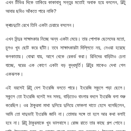
এখন টিভির দিকে তাকিয়ে কাকাবাবু সন্তুর মতোই অবাক হয়ে বললেন, বিল্টু
আবার ছবিও আঁকতে পারে নাকি?
ক্ৰাচদুটো রেখে তিনি একটা চেয়ারে বসলেন।
এখন বিন্দুর সাক্ষাৎকার নিচ্ছে অন্য একটা মেয়ে। তার পোশাক ছেলেদের মতো,
চুলও খুব ছোট করে ছাঁটা। তবে সাক্ষাৎকারটা দিল্লিতে নয়, নেওয়া হয়েছে
কলকাতায়। বোঝা যায়, আগে থেকে রেকর্ড করা। রিনিদের বাড়িটাও চেনা
যাচ্ছে, ঘরের এক কোণে একটা বড় বুদ্ধমূর্তি। বিল্টুর মাকেও দেখা গেল
একঝলক।
এই বয়সেই বিল্টু বেশ ইংরেজি বলতে পারে। ইংরেজি স্কুলে পড়া ছেলে।
স্কুলে তো ইংরেজি বলেই সব সময়, বাড়িতেও বাংলার বদলে ইংরেজি বলা শুরু
করেছিল। ওর ঠাকুরমা মাথা দুলিয়ে দুলিয়ে ফোকলা দাতে হেসে বলেছিলেন,
আমি তো দাদুভাই ইংরেজি জানি না। তোমার সঙ্গে তা হলে আর কথা বলাই
হবে না। বিল্টু ঠাকুরমাকে খুব ভালবাসে। রোজ রাতে তার কাছে গল্প শোনে।