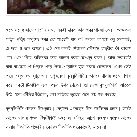
হঠাৎ সন্ধে সাড়ে সাতটার সময় একটা দারুণ ভাল খবর পাওয়া গেল। আজকাল
সত্যি সত্যি আনন্দের খবর তো পাওয়াই যায় না! খবরের কাগজে শুধু মারামারি,
এ দলে ও দলে ঝগড়া। এই তো কালই শিয়ালদা স্টেশনে যাত্রীরা কী কারণে
যেন খেপে গিয়ে অফিসঘর আর জানলা-দরজা ভাঙচুর করল। আজ সকালেই
বাবা বাথরুমে পা পিছলে পড়ে গিয়ে গোড়ালির হাড় মচকে ফেললেন, এখন সেই
পায়ে মস্ত বড় ব্যান্ডেজ। দুপুরবেলা বুলবুলিপিসির ভাতের থালায় হঠাৎ থপাস
করে একটা টিকটিকি এসে পড়ল উপর থেকে। তা দেখে বুলবুলিপিসি আঁতকে
উঠে এমন চেঁচিয়ে উঠলেন, যেন বাড়িতে ভূতেরা এসে নাচ শুরু করেছে।
বুলবুলিপিসি থাকেন ত্রিপুরায়। বেড়াতে এসেছেন তিন-চারদিনের জন্য। তারই
ভাতের থালায় পড়ল টিকটিকি? অথচ এ বাড়িতে আগে কখনও কারও ভাতের
থালায় টিকটিকি পড়েনি। কোনও টিকটিকি ধারেকাছেই আসে না।