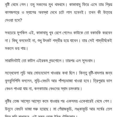
বৃষ্টি থেমে গেল। তবু সকলের মুখ থমথমে। কাকাবাবু ফিরে এসে তার প্রিয়
কাগজপত্র ও ম্যাপের অবস্থা দেখে চটে লাল হবেনই। তখন কী উত্তর
দেওয়া হবে?
সবচেয়ে মুশকিল এই, কাকাবাবু খুব রেগে গেলেও কাউকে তো বকাবকি করবেন
না। কিছু বলবেনই না, শুধু উৎকট গম্ভীর হয়ে যাবেন। তার সেই গাম্ভীর্যকেই
সকলে ভয় পায়।
সারাদিনটাই তো কাটল এইরকম গন্ডগোলে। তারপর এল সুসংবাদ।
সন্ধেবেলা লুচি আর মোহনভোগ খাওয়ার কথা ছিল। কিন্তু বৃষ্টি-বাদলার জন্য
বুলবুলিপিসি বললেন, মুড়ি-বেগুনি আর পাঁপড়ভাজা খাওয়া হবে। ত্রিপুরায় ভাল
বেগুন পাওয়া যায় না, কলকাতার বেগুনের স্বাদ চমৎকার।
বৃষ্টির তেজ আস্তে আস্তে কমে যাওয়ার পর একসময় একেবারেই থেমে গেল।
উনুনে বেগুনি ভাজা শুরু হয়েছে। মা পেঁয়াজকুচি, লঙ্কাকুচি আর সর্ষের তেল
দিয়ে মুড়ি মাখছেন, এই সময় বেজে উঠল টেলিফোন।