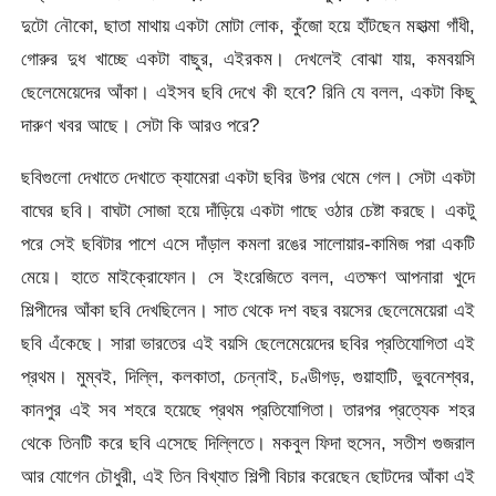
দুটো নৌকো, ছাতা মাথায় একটা মোটা লোক, কুঁজো হয়ে হাঁটছেন মহাত্মা গাঁধী,
গোরুর দুধ খাচ্ছে একটা বাছুর, এইরকম। দেখলেই বোঝা যায়, কমবয়সি
ছেলেমেয়েদের আঁকা। এইসব ছবি দেখে কী হবে? রিনি যে বলল, একটা কিছু
দারুণ খবর আছে। সেটা কি আরও পরে?
ছবিগুলো দেখাতে দেখাতে ক্যামেরা একটা ছবির উপর থেমে গেল। সেটা একটা
বাঘের ছবি। বাঘটা সোজা হয়ে দাঁড়িয়ে একটা গাছে ওঠার চেষ্টা করছে। একটু
পরে সেই ছবিটার পাশে এসে দাঁড়াল কমলা রঙের সালোয়ার-কামিজ পরা একটি
মেয়ে। হাতে মাইক্রোফোন। সে ইংরেজিতে বলল, এতক্ষণ আপনারা খুদে
শিল্পীদের আঁকা ছবি দেখছিলেন। সাত থেকে দশ বছর বয়সের ছেলেমেয়েরা এই
ছবি এঁকেছে। সারা ভারতের এই বয়সি ছেলেমেয়েদের ছবির প্রতিযোগিতা এই
প্রথম। মুম্বই, দিল্লি, কলকাতা, চেন্নাই, চণ্ডীগড়, গুয়াহাটি, ভুবনেশ্বর,
কানপুর এই সব শহরে হয়েছে প্রথম প্রতিযোগিতা। তারপর প্রত্যেক শহর
থেকে তিনটি করে ছবি এসেছে দিল্লিতে। মকবুল ফিদা হুসেন, সতীশ গুজরাল
আর যোগেন চৌধুরী, এই তিন বিখ্যাত শিল্পী বিচার করেছেন ছোটদের আঁকা এই