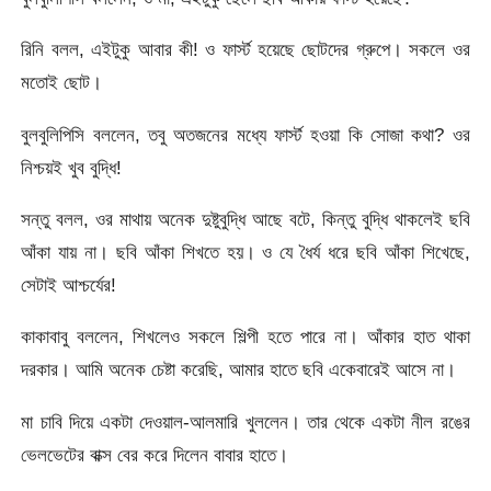
রিনি বলল, এইটুকু আবার কী! ও ফার্স্ট হয়েছে ছোটদের গ্রুপে। সকলে ওর
মতোই ছোট।
বুলবুলিপিসি বললেন, তবু অতজনের মধ্যে ফার্স্ট হওয়া কি সোজা কথা? ওর
নিশ্চয়ই খুব বুদ্ধি!
সন্তু বলল, ওর মাথায় অনেক দুষ্টুবুদ্ধি আছে বটে, কিন্তু বুদ্ধি থাকলেই ছবি
আঁকা যায় না। ছবি আঁকা শিখতে হয়। ও যে ধৈর্য ধরে ছবি আঁকা শিখেছে,
সেটাই আশ্চর্যের!
কাকাবাবু বললেন, শিখলেও সকলে শিল্পী হতে পারে না। আঁকার হাত থাকা
দরকার। আমি অনেক চেষ্টা করেছি, আমার হাতে ছবি একেবারেই আসে না।
মা চাবি দিয়ে একটা দেওয়াল-আলমারি খুললেন। তার থেকে একটা নীল রঙের
ভেলভেটের বাক্স বের করে দিলেন বাবার হাতে।