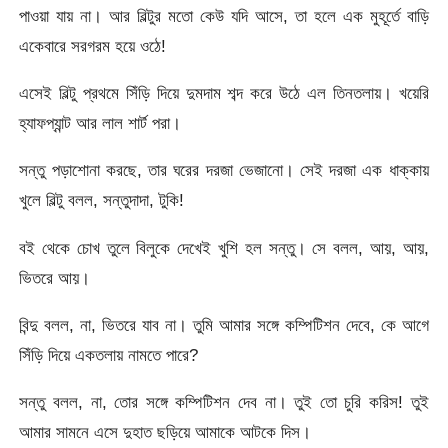
পাওয়া যায় না। আর বিল্টুর মতো কেউ যদি আসে, তা হলে এক মুহূর্তে বাড়ি
একেবারে সরগরম হয়ে ওঠে!
এসেই বিল্টু প্রথমে সিঁড়ি দিয়ে দুমদাম শব্দ করে উঠে এল তিনতলায়। খয়েরি
হ্যাফপ্যান্ট আর লাল শার্ট পরা।
সন্তু পড়াশোনা করছে, তার ঘরের দরজা ভেজানো। সেই দরজা এক ধাক্কায়
খুলে বিল্টু বলল, সন্তুদাদা, টুকি!
বই থেকে চোখ তুলে বিলুকে দেখেই খুশি হল সন্তু। সে বলল, আয়, আয়,
ভিতরে আয়।
বিন্দু বলল, না, ভিতরে যাব না। তুমি আমার সঙ্গে কম্পিটিশন দেবে, কে আগে
সিঁড়ি দিয়ে একতলায় নামতে পারে?
সন্তু বলল, না, তোর সঙ্গে কম্পিটিশন দেব না। তুই তো চুরি করিস! তুই
আমার সামনে এসে দুহাত ছড়িয়ে আমাকে আটকে দিস।