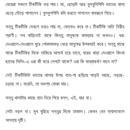
মেয়েরা সকলে টিকটিকি ভয় পায়। মা, ছোড়দি আর বুলবুলিপিসি ভাতের থালা
ছেড়ে দৌড়ে পালালেন। বুলবুলপিসি বমি করতে লাগলেন বাথরুমে গিয়ে।
সন্তু টিকটিকি দেখলে ভয়ও পায় না, ঘেন্নাও করে না। টিকটিকি অতি নিরীহ
প্রাণী। সব বাড়িতেই থাকে কিন্তু মানুষকে কামড়ায় না কখনও। বরং
দেওয়ালে-দেওয়ালে ঘুরে পোকামাকড় খেয়ে মানুষের উপকারই করে। সন্তু মাঝে
মাঝে টিকটিকির দিকে তাকিয়ে আশ্চর্য হয়ে ভাবে, ঘরের খাড়া দেওয়ালে কিংবা
ছাদের সিলিং-এ ওরা কী করে লেপটে থাকে? ওরা কি মাধ্যাকর্ষণ মানে না?
সেই টিকটিকিটা ভাতের থালার উপর হাত-পা ছড়িয়ে পড়েই আছে, নড়ছে-
চড়ছে না। মরেনি, তা অবশ্য বোঝা যায়।
সন্তু থালাটার কাছে হাত নিয়ে গিয়ে বলল, এই, যাঃ! যা।
সেটা নড়ল না। মুখ ঘুরিয়ে সন্তুর দিকে তাকাল। কেমন যেন ফ্যালফেলে
অসহায় দৃষ্টি।