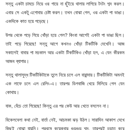
সন্তু একটা চামচে নিয়ে ওর গায়ে না ছুঁইয়ে থালায় লাগিয়ে টংটং শব্দ করল।
এবার সে একটু এগোবার চেষ্টা করল। তখন বোঝা গেল, ওর একটা পা ভাঙা।
একদিকে কাত হয়ে পড়েছে।
উপর থেকে পড়ে গিয়ে খোঁড়া হয়ে গেল? কিংবা আগেই একটা পা ভাঙা ছিল।
তাই পড়ে গিয়েছে! সন্তু আগে কখনও খোঁড়া টিকটিকি দেখেনি। আজ
সকালেই বাবার পা মচকাল আর একটা টিকটিকিও খোঁড়া হল, এ যেন কীরকম
আজব ব্যাপার।
সন্তু থালাসুদ্ধ টিকটিকিটাকে তুলে নিয়ে চলে এল বারান্দায়। টিকটিকিটা অমনই
এক লাফে চলে এল রেলিং-এ। তারপর ডিগবাজি খেয়ে মিলিয়ে গেল যেন
কোথায়।
যাক, বেঁচে তো গিয়েছে! কিন্তু এর পর কেউ আর খেতে বসলেন না।
বিকেলবেলা কথা নেই, বার্তা নেই, আচমকা ঝড় উঠল। সারাদিন আকাশ দেখে
কিছুই বোঝা যায়নি। প্রথমে কয়েকবার গুড়গুড় শব্দ, তারপরই চড়াত করে