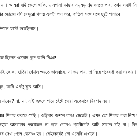
ে না। আমরা যদি জেগে থাকি, ডালপালা ভাঙার মড়মড় শব্দ শুনতে পাব, তখন সবাই ম
র জোজো যদি বেসুরো গলায় একটা গান ধরে, হাতিরা সঙ্গে সঙ্গে ছুটে পালাবে।
ানে ফার্স্ট হয়েছিলাম।
াজ ছিলেন ওস্তাদ বন্দে আলি মিঞা!
ে যাই হোক, হাতিরা খেয়াল শুনতে ভালবাসে, না ভয় পায়, তা নিয়ে গবেষণা করা দরকার।
সুন, আমি একটু ঘুরে আসি।
বেন? না, না, এই জঙ্গলে পায়ে হেঁটে ঘোরা একেবারে নিরাপদ নয়।
বার শিকার করতে গেছি। ওড়িশার জঙ্গলে বাঘও মেরেছি। এখন তো শিকার করা নিষে
হাত আত্মরক্ষার প্রয়োজন না হলে কোনও প্রাণীকেই আমি মারতে চাই না। কিন্
রের দেখা পেলে রোমাঞ্চ হয়। সেইজন্যই তো এসেছি এখানে।