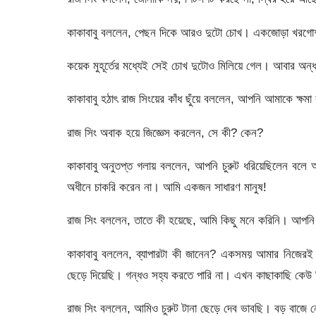
কাকাবাবু বললেন, পেছন দিকে আরও দুটো চোখ। একজোড়া খরগোশ
কয়েক মুহূর্তের মধ্যেই সেই চোখ দুটোও মিলিয়ে গেল। আবার অন্
কাকাবাবু হঠাৎ রাজ সিংয়ের কাঁধ ছুঁয়ে বললেন, আপনি আমাকে ক্ষম
রাজ সিং অবাক হয়ে জিজ্ঞেস করলেন, সে কী? কেন?
কাকাবাবু অনুতপ্ত গলায় বললেন, আপনি চুরুট ধরিয়েছিলেন 
অধীনে চাকরি করেন না। আমি একজন সাধারণ মানুষ!
রাজ সিং বললেন, তাতে কী হয়েছে, আমি কিছু মনে করিনি। আপন
কাকাবাবু বললেন, ব্যাপারটা কী জানেন? একসময় আমার নিজেরই 
ছেড়ে দিয়েছি। গন্ধও সহ্য করতে পারি না। এখন কাছাকাছি কেউ স
রাজ সিং বললেন, আমিও চুরুট টানা ছেড়ে দেব ভাবছি। বড় বাজে 