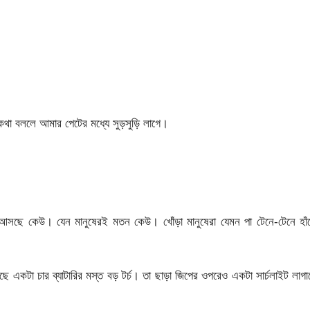
া বললে আমার পেটের মধ্যে সুড়সুড়ি লাগে।
!
য়ে আসছে কেউ। যেন মানুষেরই মতন কেউ। খোঁড়া মানুষেরা যেমন পা টেনে-টেনে হাঁ
ে একটা চার ব্যাটারির মস্ত বড় টর্চ। তা ছাড়া জিপের ওপরেও একটা সার্চলাইট লাগ