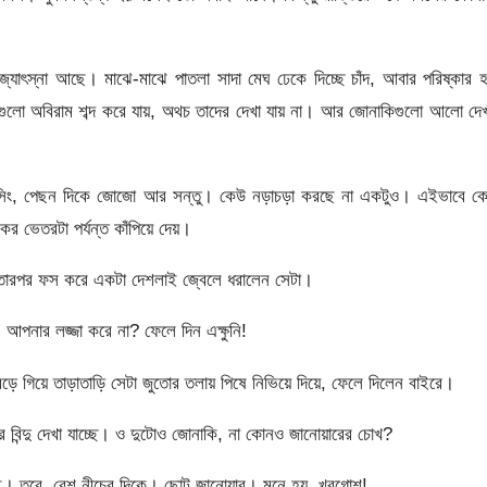
োৎস্না আছে। মাঝে-মাঝে পাতলা সাদা মেঘ ঢেকে দিচ্ছে চাঁদ, আবার পরিষ্কার 
গুলো অবিরাম শব্দ করে যায়, অথচ তাদের দেখা যায় না। আর জোনাকিগুলো আলো দে
 সিং, পেছন দিকে জোজো আর সন্তু। কেউ নড়াচড়া করছে না একটুও। এইভাবে কে
ের ভেতরটা পর্যন্ত কাঁপিয়ে দেয়।
তারপর ফস করে একটা দেশলাই জ্বেলে ধরালেন সেটা।
, আপনার লজ্জা করে না? ফেলে দিন এক্ষুনি!
াবড়ে গিয়ে তাড়াতাড়ি সেটা জুতোর তলায় পিষে নিভিয়ে দিয়ে, ফেলে দিলেন বাইরে।
 বিন্দু দেখা যাচ্ছে। ও দুটোও জোনাকি, না কোনও জানোয়ারের চোখ?
ছে। তবে, বেশ নীচের দিকে। ছোট জানোয়ার। মনে হয়, খরগোশ!