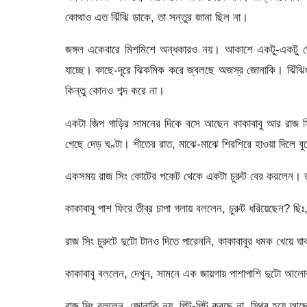
কোথাও এত ঝিঁঝি ডাকে, তা সন্তুর জানা ছিল না।
জঙ্গল একেবারে মিশমিশে অন্ধকারও নয়। আকাশে একটু-একটু জ্য
যাচ্ছে। কাছে-দূরে ঝিকমিক করে জ্বলছে অজস্র জোনাকি। ঝিঁঝি
কিন্তু কোনও শব্দ করে না।
একটা জিপ গাড়ির সামনের দিকে বসে আছেন কাকাবাবু আর রাজ
গেছে দেড় ঘণ্টা। শীতের রাত, মাঝে-মাঝে শিরশিরে হাওয়া দিলে বুক
একসময় রাজ সিং কোটের পকেট থেকে একটা চুরুট বের করলেন। 
কাকাবাবু পাশ ফিরে তীব্র চাপা গলায় বললেন, চুরুট ধরিয়েছেন? ছিঃ
রাজ সিং চুরুটে দুটো টানও দিতে পারেননি, কাকাবাবুর ধমক খেয়ে ঘ
কাকাবাবু বললেন, দেখুন, সামনে এক জায়গায় পাশাপাশি দুটো আলোর
রাজ সিং বললেন, জোনাকি নয়, পিট-পিট করছে না, স্থির হয়ে আ