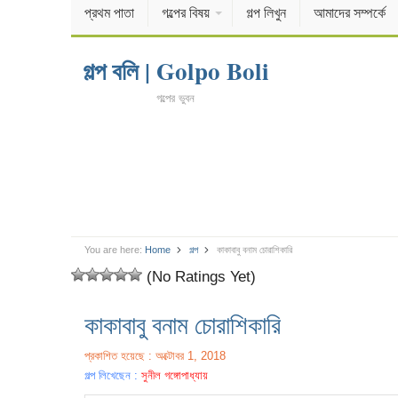
প্রথম পাতা
গল্পের বিষয়
গল্প লিখুন
আমাদের সম্পর্কে
গল্প বলি | Golpo Boli
গল্পের ভুবন
You are here:
Home
গল্প
কাকাবাবু বনাম চোরাশিকারি
(No Ratings Yet)
কাকাবাবু বনাম চোরাশিকারি
প্রকাশিত হয়েছে : অক্টোবর 1, 2018
গল্প লিখেছেন :
সুনীল গঙ্গোপাধ্যায়