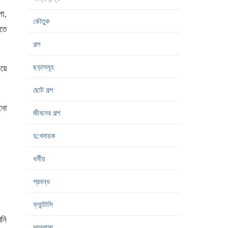
লো,
কৌতুক
লতে
গল্প
ছড়াসমূহ
য়ে
ছোট গল্প
কনো
জীবনের গল্প
দু:খদায়ক
ধর্মীয়
প্রবন্ধ
ফ্যান্টাসি
নি
ভালবাসা