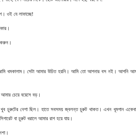
। ওই যে লাফাচ্ছে!
ধকার।
া করুন।
বলে আমি ধমকালাম। সেটা আমার উচিত হয়নি। আমি তো আপনার বস নই। আপনি আম
ি আমার চেয়ে বয়েসে বড়।
খুব চুরুটের নেশা ছিল। হাতে সবসময় জ্বলন্ত চুরুট থাকত। এখন ধূমপান একেব
িগারেট বা চুরুট ধরালে আমার রাগ হয়ে যায়।
নেশা।