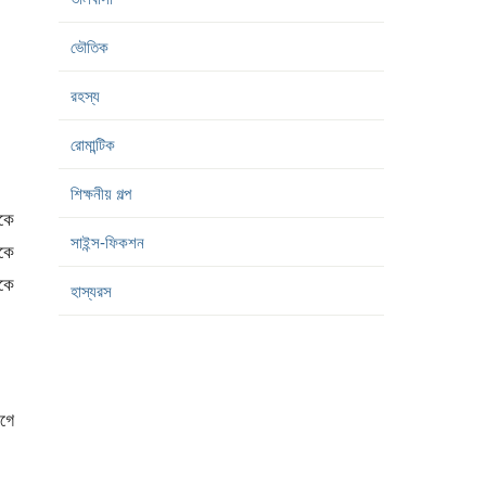
ভৌতিক
রহস্য
রোমান্টিক
শিক্ষনীয় গল্প
কে
সাইন্স-ফিকশন
িকে
ঁকে
হাস্যরস
গে