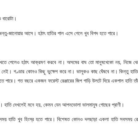
ে বারোটা।
ন্তু-জানোয়ার আসে। হঠাৎ হাতির পাল এসে গেলে খুব বিপদ হতে পারে।
েখতে পেলেও হঠাৎ আক্রমণ করবে না। অসমের বাঘ তো মানুষখেকো নয়, নিজে থে
েই। গণ্ডার কোনও কিছু ভুক্ষেপ করে না। ভালুকও কাছ ঘেঁষবে না। কিন্তু হাত
হতে পারে। গত বছরে একজন ফরেস্ট রেঞ্জারের জিপ গাড়ি উলটে দিয়ে একপাল হাতি তা
না। হাতি দেখলেই মনে হয়, কেমন যেন আপনভোলা ভালমানুষ গোছের প্রাণী।
ময় হাতি খুব হিংস্র হতে পারে। বিশেষত কোনও দলছাড়া একলা হাতি সবসময় রে