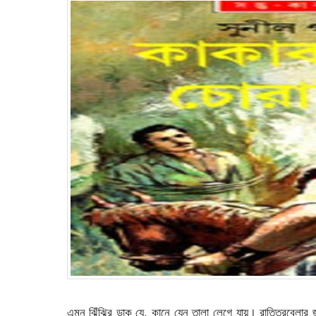
এমন ঝিঁঝির ডাক যে, কানে যেন তালা লেগে যায়। রাত্তিরবেলার জ