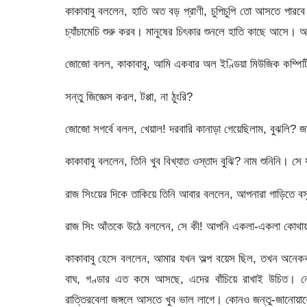
কাকাবাবু বললেন, হাতি অত বড় প্রাণী, চুপিচুপি তো আসতে পারব
চ্যাঁচামেচি শুরু করব। মানুষের চিৎকার শুনলে হাতি কাছে আসে। আ
জোজো বলল, কাকাবাবু, আমি একবার অল ইণ্ডিয়া মিউজিক কম্পিটিশ
সন্তু জিজ্ঞেস করল, টপ্পা, না ঠুংরি?
জোজো সগর্বে বলল, খেয়াল! দরবারি কানাড়া গেয়েছিলাম, বুঝলি? জ
কাকাবাবু বললেন, তিনি খুব বিখ্যাত ওস্তাদ বুঝি? নাম শুনিনি। স
রাজ সিংয়ের দিকে তাকিয়ে তিনি আবার বললেন, আপনারা গাড়িতে ব
রাজ সিং আঁতকে উঠে বললেন, সে কী! আপনি একলা-একলা কোথায় যা
কাকাবাবু হেসে বললেন, আমার যখন অল্প বয়েস ছিল, তখন অনেক
বাঘ, গণ্ডার এত কমে আসছে, এদের বাঁচিয়ে রাখাই উচিত। নে
রাত্তিরবেলা জঙ্গলে আসতে খুব ভাল লাগে। কোনও জন্তু-জানোয়া