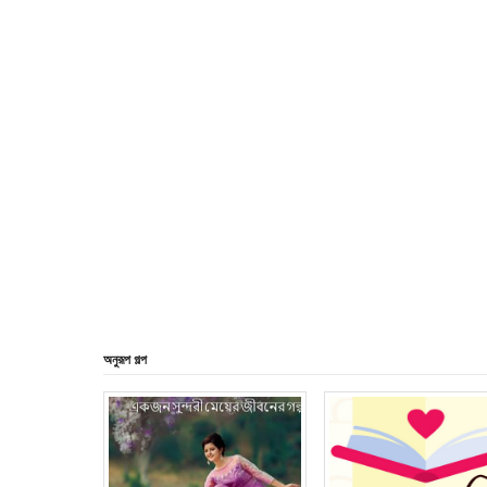
অনুরূপ গল্প