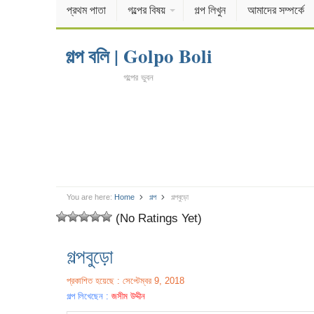
প্রথম পাতা
গল্পের বিষয়
গল্প লিখুন
আমাদের সম্পর্কে
গল্প বলি | Golpo Boli
গল্পের ভুবন
You are here:
Home
গল্প
গল্পবুড়ো
(No Ratings Yet)
গল্পবুড়ো
প্রকাশিত হয়েছে : সেপ্টেম্বর 9, 2018
গল্প লিখেছেন :
জসীম উদ্দীন