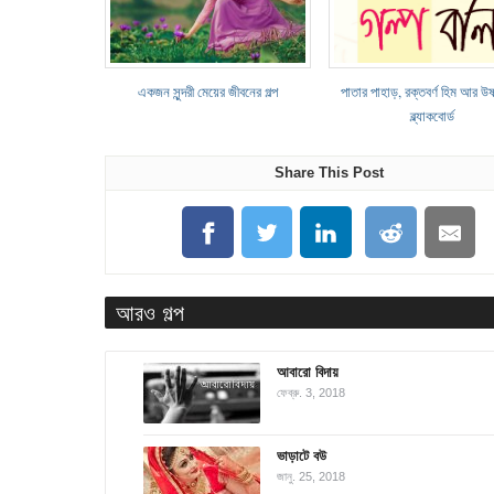
একজন সুন্দরী মেয়ের জীবনের গল্প
পাতার পাহাড়, রক্তবর্ণ হিম আর উষ
ব্ল্যাকবোর্ড
Share This Post
আরও গল্প
আবারো বিদায়
ফেব্রু. 3, 2018
ভাড়াটে বউ
জানু. 25, 2018