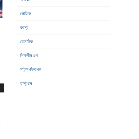
ভৌতিক
রহস্য
রোমান্টিক
শিক্ষনীয় গল্প
সাইন্স-ফিকশন
হাস্যরস