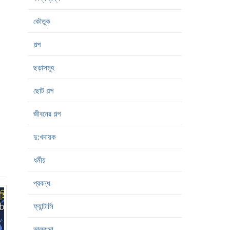
কৌতুক
গল্প
ছড়াসমূহ
ছোট গল্প
জীবনের গল্প
দু:খদায়ক
ধর্মীয়
প্রবন্ধ
ফ্যান্টাসি
ভালবাসা