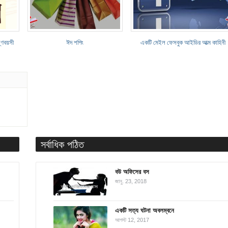
্ণবয়সী
ঈদ শপিং
একটি মেইল ফেসবুক আইডির আত্ম কাহিনী
সর্বাধিক পঠিত
বউ অফিসের বস
জানু. 23, 2018
একটি সত্য ঘটনা অবলম্বনে
আগস্ট 12, 2017