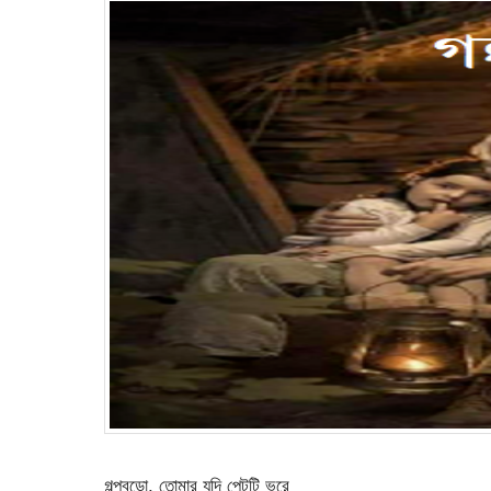
গল্পবুড়ো, তোমার যদি পেটটি ভরে