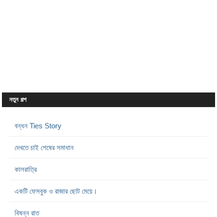
নতুন গল্প
বন্ধন Ties Story
দেখতে চাই শেষের সমাধান
কালরাত্রি
একটি ফেসবুক ও রাজার ছোট মেয়ে।
বিষন্ন রাত