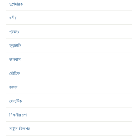
দু:খদায়ক
ধর্মীয়
প্রবন্ধ
ফ্যান্টাসি
ভালবাসা
ভৌতিক
রহস্য
রোমান্টিক
শিক্ষনীয় গল্প
সাইন্স-ফিকশন