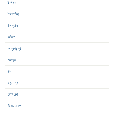
ইতিহাস
ইসলামিক
উপন্যাস
কবিতা
কাব্যগ্রন্থ
কৌতুক
গল্প
ছড়াসমূহ
ছোট গল্প
জীবনের গল্প