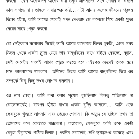
করবো। বেশ অনেকদিন আগের কথা তবুও আপনাদের সাথে শেয়ার না করলে
ভাল লাগছে না। তাহলে এবার শুরু করি… এটা আমার কলেজ জীবনের প্রথম
দিনের ঘটনা, আমি আগের থেকেই সপ্ন দেখতাম জে কলেজে গিয়ে একটা সুন্দর
মেয়ের সাথে প্রেম করবো।
তো সেইরকম মনোভাব নিয়েই আমি আমার কলেজের ভিতর ঢুকছি, এমন সময়
ভিতর থেকে একটা সুন্দর মেয়ে তার বান্ধবিদের সাথে বাইরে বেরচ্ছে, ব্যাস,
সেই মেয়েটার সাথেই আমার প্রেম করতে হবে এইরকম ভেবেই তাকে মনে
মনে ভালবাসতে থাকলাম। দুদিনের ভিতর আমি আমার বান্ধবিদের দিয়ে ওর
সম্পর্কে কিছু কিছু তথ্য জোগাড় করলাম।
ওর নাম নেহা। আমি কথা বলার সুযোগ খুজছিলাম কিন্তু পাচ্ছিলাম না
কোনোভাবেই। তারপর হটাত মাথায় একটা বুদ্ধি আসলো… আমি ওকে
ফেসবুকে খুঁজতে লাগলাম এবং পেয়েও গেলাম। কি আনন্দ যে হচ্ছিল তখন তা
তোমাদের বলে বোঝাতে পারবোনা। যায়হোক, ফেসবুকে আমি ওকে একটা
ফ্রেন্ড রিকুয়েস্ট পাঠিয়ে দিলাম। পরদিন সকালেই দেখি অ্যাক্সেপ্ট করেছে এবং