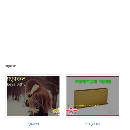
অনুরূপ গল্প
গ্যাড়াকল
লাবণ্যর বাক্স