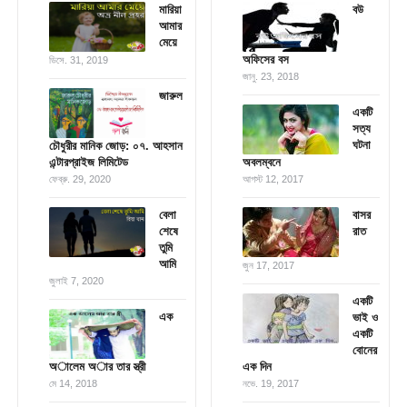
মারিয়া
বউ
আমার
মেয়ে
অফিসের বস
ডিসে. 31, 2019
জানু. 23, 2018
জারুল
একটি
সত্য
ঘটনা
চৌধুরীর মানিক জোড়: ০৭. আহসান
এন্টারপ্রাইজ লিমিটেড
অবলম্বনে
ফেব্রু. 29, 2020
আগস্ট 12, 2017
বেলা
বাসর
শেষে
রাত
তুমি
আমি
জুন 17, 2017
জুলাই 7, 2020
একটি
এক
ভাই ও
একটি
বোনের
অালেম অার তার স্ত্রী
এক দিন
মে 14, 2018
নভে. 19, 2017