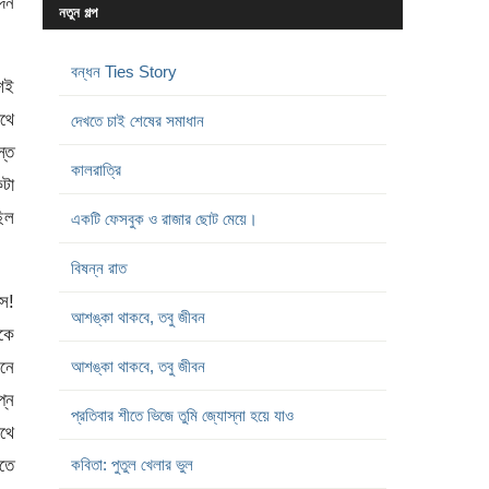
িন
নতুন গল্প
বন্ধন Ties Story
শেই
াথে
দেখতে চাই শেষের সমাধান
্তে
কালরাত্রি
কটা
িল
একটি ফেসবুক ও রাজার ছোট মেয়ে।
বিষন্ন রাত
সে!
আশঙ্কা থাকবে, তবু জীবন
ওকে
মনে
আশঙ্কা থাকবে, তবু জীবন
প্ন
প্রতিবার শীতে ভিজে তুমি জ্যোস্না হয়ে যাও
াথে
তে
কবিতা: পুতুল খেলার ভুল