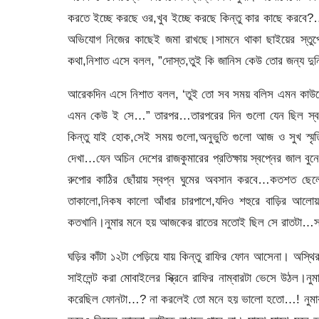
করতে ইচ্ছে করছে ওর,খুব ইচ্ছে করছে কিন্তু কার কাছে করব
অভিযোগ নিজের কাছেই জমা রাখছে।সামনে থাকা ছাইয়ের স্তু
কথা,নিশাত এসে বলল, ”দোস্ত,তুই কি জানিস কেউ তোর জন্য দুন
আরেকদিন এসে নিশাত বলল, ‘তুই তো সব সময় বলিস এমন কাউকেই 
এমন কেউ ই সে…” তারপর…তারপরের দিন গুলো যেন ছিল স্বপ্
কিন্তু যাই হোক,সেই সময় গুলো,অনুভুতি গুলো আজ ও সুখ স্মৃ
দেখা…যেন অচিন দেশের রাজকুমারের প্রতিক্ষায় স্বপ্নের জাল বুন
রুপোর কাঠির ছোঁয়ায় স্বপ্ন ঘুমের অবসান করবে…কতশত ছেলে
তাকালো,নিকষ কালো আঁধার চারপাশে,যদিও শহুরে বাড়ির আলোয়
কতখানি।নুমার মনে হয় আজকের রাতের মতোই ছিল সে রাতটা…সব 
ঘড়ির কাঁটা ১২টা পেড়িয়ে যায় কিন্তু রাফির ফোন আসেনা। অস্
সাইলেন্ট করা মোবাইলের স্ক্রিনে রাফির নাম্বারটা ভেসে উঠল
করেছিল ফোনটা…? না করলেই তো মনে হয় ভালো হতো…! নুমার চ