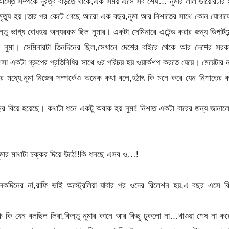
স্তে সম্পর্কে দূরত্ব বাড়তে থাকে,এক সময় এসে সব শেষ… নুমার লাল ডায়েরিটার
র মৃত্যু হয়।তার পর কেটে গেছে আরো এক বছর,নুমা আর নিশাতের সাথে কোন যোগা
ভাগ্য বোধহয় অন্যরকম ছিল নুমার। একটা সেমিনারে এটেন্ড করার জন্য ডিপার্টমে
ায় নুমা। সেমিনারটা তিনদিনের ছিল,সেখানে দেশের বাইরে থেকে আর দেশের সরক
একটা গ্রুপের প্রতিনিধির সাথে ওর পরিচয় হয় ওয়ার্কশপ করতে যেয়ে। মেয়েটার 
দের মধ্যে,নুমা নিজের সম্পর্কেও অনেক কথা বলে,হঠাৎ কি মনে করে যেন নিশাতের 
 বিয়ে হয়েছে। কথাটা শুনে একটু অবাক হয় নুমা! নিশাত একটা বারের জন্য জানা
মার মাথাটা চক্কর দিয়ে উঠে!!কি শুনছে এসব ও…!
কদিনের না,রাফি ভাই অস্ট্রেলিয়া যাবার পর ওদের রিলেশন হয়,এ বছর এসে বি
 কি যেন বলছিল লিরা,কিন্তু নুমার কানে আর কিছু ঢুকলো না…খাওয়া শেষ না ক