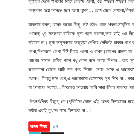
ক্যান্টিন থেকে পাগলের মতো বেরিয়ে এলো, ওর পেছনে পেছনে ল
অন্ধকার হয়ে আসছে মনে হলো নুমার… চোখ মেলে দেখলো,বিশ্ববিদ
ডাক্তার বলল,’তেমন ভয়ের কিছু নেই,হঠাৎ কোন শক্ত মানুসিক আঘ
পেরেছে খুব সম্ভবত রাফিকে নুমা পছন্দ করতো,আর তাই ওর ব
ঘাটালো না। নুমা অসূস্থতার অজুহাত দেখিয়ে সেদিনই ঢাকার পথে র
লেখা,নিশাতকে লেখা চিঠি,গিফট গুলো ও রাখল।তারপর রান্না ঘর
চোখের সামনে রাফির পাশে বধূ বেশে বসে আছে নিশাত…আর দূরে দ
ভালোবাসা তোকে আমি দান করে দিলাম, আজ থেকে এ ভালোবাসা
থেকে। কিন্তু মনে রেখ,এ ভালোবাসা তোমাদের সুখ দিবে না…কা
না আমাকে সরাতে…বিবেকের আয়নায় আমি সারা জীবন থাকবো ত
[উৎসর্গঃপ্রিয় রিজু’পু কে।পৃথিবীতে যেমন এই গল্পের নিশাতদের
মর্যাদা এরাই বুঝতে পারে,নিশাতরা না…]
গল্পের বিষয়:
গল্প