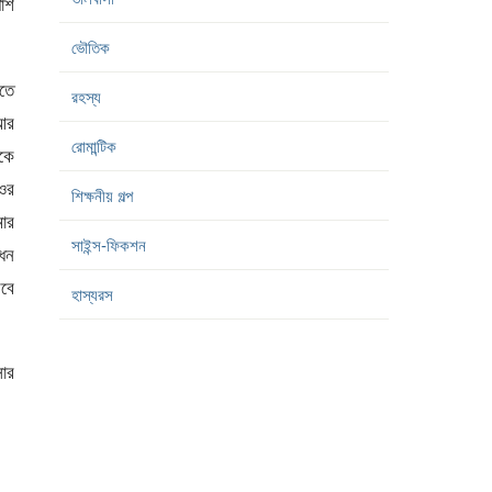
পাশ
ভৌতিক
ঝতে
রহস্য
আর
রোমান্টিক
িকে
,ওর
শিক্ষনীয় গল্প
মার
সাইন্স-ফিকশন
ধন
রবে
হাস্যরস
সার