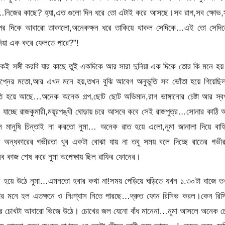
ে?…নিজের কাছে? হ্যা,এত গুলো দিন ধরে তো এটাই করে আসছে।সব রাগ,সব ক্ষোভ,
পের দিকে আবারো তাকালো,অনেকক্ষন ধরে তাকিয়ে থাকল সেদিকে…এই তো সেদিন
িয়া এক করে ফেলতে পারে?”!
সঙ্গী করবি যার কাছে তুই একদিকে আর সারা দুনিয়া এক দিকে তোর কি মনে হয়
নের মতো,আর এখন মনে হয়,তখন বুঝি আবেগ অনুভুতি সব ভোঁতা হয়ে গিয়েছি
তি হয়ে আছে…অনেক অনেক গল্প,ছোট ছোট অভিমান,রাগ ভাঙ্গানোর চেষ্টা আর স্ব
ে যাচ্ছে রাজকুমারী,ময়ূরপঙ্খী ঘোড়ায় চরে আসবে কবে সেই রাজপুত্র…সোনার কাঠি
 মানুষি চিন্তাই না করতো নুমা… অনেক রাত হয়ে এলো,নুমা জানালা দিয়ে বাহ
 অন্ধকারের গভীরতা খুব একটা বোঝা যায় না তবু সময় বলে দিচ্ছে রাতের গভী
কাজ শেষ করে নুমা অপেক্ষায় ছিল রাফির ফোনের।
থির হয়ে উঠে নুমা…এমনতো হবার কথা না!সময় পেড়িয়ে ঘড়িতে যখন ১.৩০টা বাজে 
।নুমার মনে হল এতক্ষনে ও নিঃশ্বাস নিতে পারছে…দ্রুত ফোন রিসিভ করল।কেন রি
োখটা আবারো ভিজে উঠে। চোখের জল যেনো বাঁধ মানেনা…নুমা আসলে অনেক চেষ্