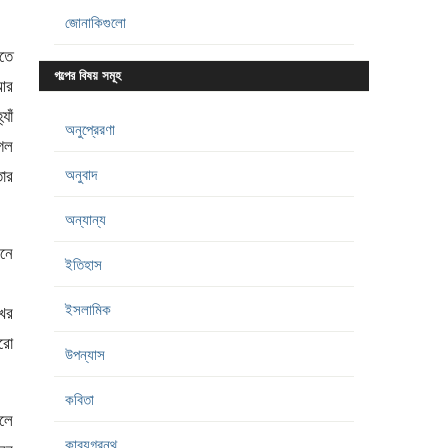
জোনাকিগুলো
াতে
গল্পের বিষয় সমূহ
আর
যাঁ
অনুপ্রেরণা
গল
অনুবাদ
তার
অন্যান্য
নে
ইতিহাস
ইসলামিক
খের
ারো
উপন্যাস
কবিতা
দলে
কাব্যগ্রন্থ