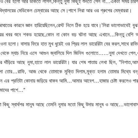
িরাও বের হলো আর ডাকতে লাগল,কিন্তু নুমা কিছুই শুনতে পেল না…একটা সময় চার
্যালয়ের মেডিকেল চেম্বারের আছে সে।পাশে লিরা আর ওর গ্রুপের মেম্বাররা।
াতের কারনে জ্ঞান হারিয়েছিলেন,রেস্ট নিলে ঠিক হয়ে যাবে।’লিরা ভালোভাবেই বু
িয়ের খবর শুনে শকড হয়েছে,কোন না কোন বড় ঘটনা আছে এখানে…কিন্তু বেশি 
ওনা হলো। বাসায় ফিরে হাত মুখ ধুয়েই ওর প্রিয় লাল ডায়েরিটা বের করল,সাথে রাফ
 থেকে ম্যাচ নিয়ে এসে আগুন জ্বালিয়ে দিল জিনিস গুলোতে……নুমা দেখতে পেল
াঁড়িয়ে আছে নুমা,হাতে লাল ডায়েরিটা। যার শেষ পাতায় লেখা ছিল, ”নিশাত,আ
 তোর…রাফি, আজ থেকে তোমাকে মুক্তি দিলাম,মুক্ত হলাম তোমার মিথ্যে বন্
রন এর প্রতিটা কোনায় জড়িয়ে থাকব আমি…আমার আবেগ…হাজার চেষ্টা করলেও পা
োমাদের পাশে…”
 মতো কিছু স্বার্থপর মানুষ আছে তেমনি নুমার মতো কিছু উদার মানুষ ও আছে…ভালোবা