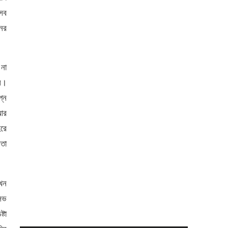
সব
ের
 না
ল।
প্ন
 আর
িরে
রতা
তখন
সিভ
টা