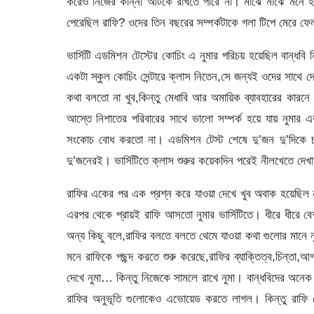
করেও নিজের কান্না আটকে রাখতে পারে না। মাঝে মাঝে মনে 
পেরেছিল রাফি? ওদের তিন বছরের সম্পর্কটাকে গলা টিপে মেরে
ভার্সিটি এডমিশন টেস্টের কোচিং এ নুমার পরিচয় হয়েছিল বান্ধ
একটা স্কুল কোচিং সেন্টারে ক্লাস নিতেন,সে জন্যই ওদের সাথে
কথা বলতো না খুব,কিন্তু মেধাবি আর অমায়িক ব্যাবহারের কা
আস্তে নিশাতের পরিবারের সাথে ভালো সম্পর্ক হয়ে যায় নুমার
সংকোচ বোধ করতো না। এডমিশন টেস্ট শেষে দু’জন দু’দিকে চ
দু’জনেরই। ভার্সিটিতে ক্লাস শুরুর কয়েকদিন পরেই নীলখেতে দেখা
রাফির একের পর এক প্রশ্ন করে যাওয়া দেখে খুব অবাক হয়েছি
এরপর থেকে প্রায়ই রাফি আসতো নুমার ভার্সিটিতে। ধীরে ধীরে ব
অন্য কিছু বলে,রাফির বলতে বলতে থেমে যাওয়া কথা গুলোর মানে 
মনে রাফিকে পছন্দ করতে শুরু করেছে,রাফির ব্যাক্তিত্ব,চিন্তা
দেখে নুমা… কিন্তু নিজেকে সামলে রাখে নুমা। বান্ধবিদের অনে
রাফির অনুভূতি গুলোকেও এভোয়েড করতে লাগল। কিন্তু রাফি 