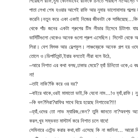
গিয়েছিল রাফি,নুমা কোনভাবেই রাফিকে চিনতে পারছিল না!আস্তে আ
পাতা লেখা শেষ হওয়ার আগেই রাফি আর নুমার ভালোবাসার গল্পে
করেনি।নতুন করে একা একাই নিজের জীবনটা কে সাজিয়েছে…কিন্তু 
থেকে পাঁচ জনের একটা গ্রুপের টিম লীডার হিসেবে চিটাগাং য
ভার্সিটিগুলো থেকেও অনেক গুলো প্রুপ এসেছিল। সিলেট থেকে আসা 
লিরা। বেশ মিশুক আর হেল্পফুল। লাঞ্চব্রেকে অনেক গল্প হয় ও
তোলে ও।ডিপার্টমেন্ট,ইয়ার বলতেই লীরা বলে উঠে,
–আরে নিশাত এর কথা বলছ,ঢাকার মেয়ে? হ্যাঁ চিনিতো ওকে,এ বছর
না!
–তাই নাকি?কি করে ওর বর?
–বাইরে থাকে,ওরই মামাতো ভাই,কি যেনো নাম…!ও হ্যাঁ,রাফি। নু
–কি বল?লিরা?রাফির সাথে বিয়ে হয়েছে নিশাতের?!!!
–হ্যাঁ,ওদের তো লাভ ম্যারিজ,কেন? তুমি জানতে না?অবশ্য অনে
করল,খুব সম্ভবত মাস্টার্স করে নিশাত চলে যাবে!
সেমিনারে এটেন্ড করার কথা,বাট এসেছে কি না জানিনা… আরো কি