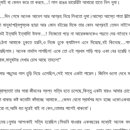
মাই বা কেমন করে তা করবে…! লাল রঙের ডায়েরিটা আবারো হাতে নিল নুমা।
লেখা…দিন শেষে অনেক আবেগ আর আগ্রহ নিয়ে লিখতো নুমা।আস্তে আস্তে পাতা উল্ট
া মানুষ!পাঠ্যপুস্তক ছাড়া আর কোন বইয়ের দিকে তার কোন আগ্রহই তেমন নাই!
ু বই ইত্যাদি ইত্যাদি! উফফ…! নিজেতো পড়ে না আরেকজনকেও পড়তে দেয় না!তবে হ্
েলা আমাকে ঢুকতে হয়নি,ও নিজে ঢুকে ক্যাটালগ এনে দিয়েছে,বই কিনেছে…পা
য়েছিলাম। অনেক নার্ভাস লাগছিল! একে তো এই প্রথম শাড়ি পড়ে একা বের হয়েছি 
…যাক,মানুষটার দেখার চোখ আছে তাহলে!”
ন্দের লাল চুড়ি নিয়ে এসেছিল,সেই সাথে একটা পায়েল। জিনিস গুলো দেখে ম
”
ব্যাস্ততা! তার সারা জীবনের স্বপ্ন সত্যি হতে চলেছে,কিন্তু একটা বারও আমার চো
া থাকার কষ্ট কতোটা কাঁদাচ্ছে আমাকে…কেমন যেনো স্বার্থপর মনে হচ্ছে ওকে!একব
প করো না,আমি যত দূরেই যাই না কেন,তোমার পাশেই থাকবো’।
ে দেয়।নুমার আশংকাই সত্যি হয়েছিল।সিডনি যাওয়ার একবছরের মধ্যেই অনেক ব