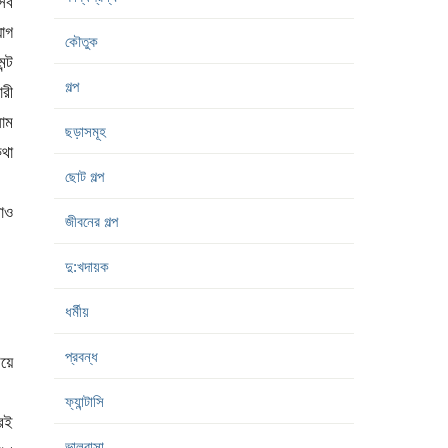
 সব
যোগ
কৌতুক
ন্ট
গল্প
ারী
নাম
ছড়াসমূহ
কথা
ছোট গল্প
লোও
জীবনের গল্প
দু:খদায়ক
ধর্মীয়
প্রবন্ধ
য়ে
ফ্যান্টাসি
রেই
ভালবাসা