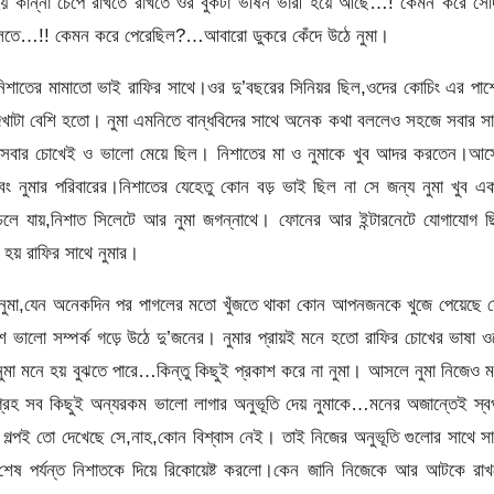
হয় কান্না চেপে রাখতে রাখতে ওর বুকটা ভীষন ভারী হয়ে আছে…! কেমন করে সেদ
 ফেলতে…!! কেমন করে পেরেছিল?…আবারো ডুকরে কেঁদে উঠে নুমা।
বি নিশাতের মামাতো ভাই রাফির সাথে।ওর দু’বছরের সিনিয়র ছিল,ওদের কোচিং এর পা
 দেখাটা বেশি হতো। নুমা এমনিতে বান্ধবিদের সাথে অনেক কথা বললেও সহজে সবার স
রনে সবার চোখেই ও ভালো মেয়ে ছিল। নিশাতের মা ও নুমাকে খুব আদর করতেন।আস
 এবং নুমার পরিবারের।নিশাতের যেহেতু কোন বড় ভাই ছিল না সে জন্য নুমা খুব এ
লে যায়,নিশাত সিলেটে আর নুমা জগন্নাথে। ফোনের আর ইন্টারনেটে যোগাযোগ ছ
 হয় রাফির সাথে নুমার।
ল নুমা,যেন অনেকদিন পর পাগলের মতো খুঁজতে থাকা কোন আপনজনকে খুজে পেয়েছে 
েশ ভালো সম্পর্ক গড়ে উঠে দু’জনের। নুমার প্রায়ই মনে হতো রাফির চোখের ভাষা 
নুমা মনে হয় বুঝতে পারে…কিন্তু কিছুই প্রকাশ করে না নুমা। আসলে নুমা নিজেও 
,আগ্রহ সব কিছুই অন্যরকম ভালো লাগার অনুভূতি দেয় নুমাকে…মনের অজান্তেই স্ব
ক গল্পই তো দেখেছে সে,নাহ,কোন বিশ্বাস নেই। তাই নিজের অনুভূতি গুলোর সাথে স
শেষ পর্যন্ত নিশাতকে দিয়ে রিকোয়েষ্ট করলো।কেন জানি নিজেকে আর আটকে রাখ