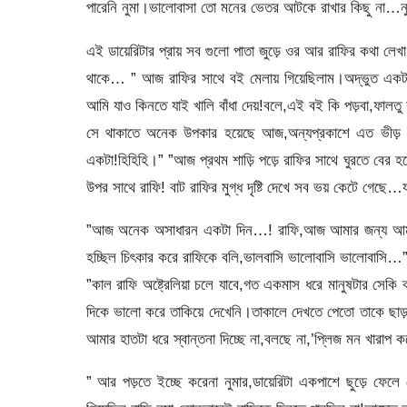
পারেনি নুমা।ভালোবাসা তো মনের ভেতর আটকে রাখার কিছু না…নু
এই ডায়েরিটার প্রায় সব গুলো পাতা জুড়ে ওর আর রাফির কথা 
থাকে… ” আজ রাফির সাথে বই মেলায় গিয়েছিলাম।অদ্ভুত একট
আমি যাও কিনতে যাই খালি বাঁধা দেয়!বলে,এই বই কি পড়বা,ফালত
সে থাকাতে অনেক উপকার হয়েছে আজ,অন্যপ্রকাশে এত ভীড় ঠ
একটা!হিহিহি।” ”আজ প্রথম শাড়ি পড়ে রাফির সাথে ঘুরতে বের হ
উপর সাথে রাফি! বাট রাফির মুগ্ধ দৃষ্টি দেখে সব ভয় কেটে গেছে
”আজ অনেক অসাধারন একটা দিন…! রাফি,আজ আমার জন্য আমার পছ
হচ্ছিল চিৎকার করে রাফিকে বলি,ভালবাসি ভালোবাসি ভালোবাসি…
”কাল রাফি অষ্ট্রেলিয়া চলে যাবে,গত একমাস ধরে মানুষটার সেকি 
দিকে ভালো করে তাকিয়ে দেখেনি।তাকালে দেখতে পেতো তাকে ছাড়
আমার হাতটা ধরে স্বান্তনা দিচ্ছে না,বলছে না,’প্লিজ মন খারা
” আর পড়তে ইচ্ছে করেনা নুমার,ডায়েরিটা একপাশে ছুড়ে ফেল