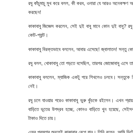
রঘু কাঁচুমাচু মুখ করে বলল, কী করব, ওনারা যে আরও অনেকক্ষ
করছেন!
কাকাবাবু জিজ্ঞেস করলেন, সেই দুই বাবু মানে কোন দুই বাবু? র
কোট-প্যান্ট।
কাকাবাবু বিরক্তভাবে বললেন, আবার এসেছে! জ্বালাতন! সন্তু ক
রঘু বলল, খোকাবাবু তো পড়তে বসেছিল, তারপর জোজোবাবু এসে তাক
কাকাবাবু বললেন, ম্যাজিক একটু পরে শিখলেও চলবে। সন্তুকে 
নেই।
রঘু চলে যাওয়ার পরেও কাকাবাবু ভুরু কুঁচকে রইলেন। এখন প্র
বাড়িতে ভূতের উপদ্রব হচ্ছে, কোনও বাড়িতে খুন হয়েছে, সেই
টাকাও দিতে চায়।
এসব প্রস্তাব শুনলেই কাকাবাবু রেগে যান। তিনি বলেন, আমি