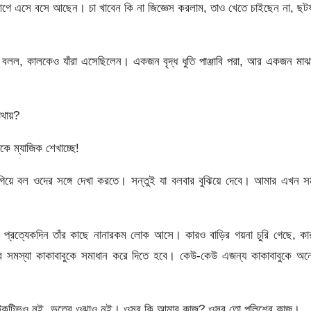
ণ আগে এসে বসে আছেন। চা খাবেন কি না জিজ্ঞেস করলাম, তাও খেতে চাইছেন না, ছ
ঘু বলল, কালকেও যাঁরা এসেছিলেন। একজন বৃদ্ধ ধুতি পাঞ্জাবি পরা, আর একজন মাঝ
োথায়?
ে ম্যাজিক শেখাচ্ছে!
গিয়ে বল ওদের সঙ্গে দেখা করতে। সন্তুই যা বলবার বুঝিয়ে দেবে। আমার এখন 
ায় প্রত্যেকদিন তাঁর কাছে নানারকম লোক আসে। কারও বাড়ির গয়না চুরি গেছে, ক
সব সমস্যা কাকাবাবুকে সমাধান করে দিতে হবে। কেউ-কেউ এজন্য কাকাবাবুকে অন
 ডিটেকটিভও নই, ভূতের ওঝাও নই। ওসব কি আমার কাজ? ওসব তো পুলিশের কাজ।