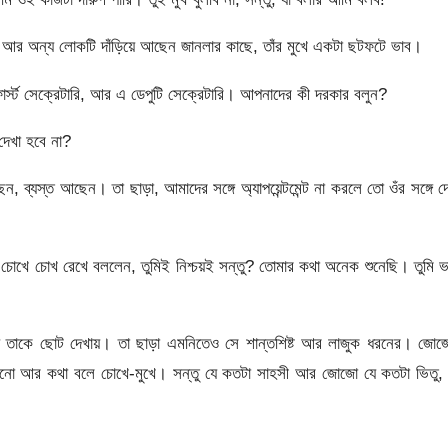
 আর অন্য লোকটি দাঁড়িয়ে আছেন জানলার কাছে, তাঁর মুখে একটা ছটফটে ভাব।
র্স্ট সেক্রেটারি, আর এ ডেপুটি সেক্রেটারি। আপনাদের কী দরকার বলুন?
দেখা হবে না?
, ব্যস্ত আছেন। তা ছাড়া, আমাদের সঙ্গে অ্যাপয়েন্টমেন্ট না করলে তো ওঁর সঙ্গে দ
োখে চোখ রেখে বললেন, তুমিই নিশ্চয়ই সন্তু? তোমার কথা অনেক শুনেছি। তুমি 
লনায় তাকে ছোট দেখায়। তা ছাড়া এমনিতেও সে শান্তশিষ্ট আর লাজুক ধরনের। জো
ুল ওলটানো আর কথা বলে চোখে-মুখে। সন্তু যে কতটা সাহসী আর জোজো যে কতটা ভিতু,