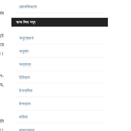
জোনাকিগুলো
মার
গল্পের বিষয় সমূহ
ুই
অনুপ্রেরণা
িয়ে
অনুবাদ
েন।
অন্যান্য
াল-
ইতিহাস
ায়,
ইসলামিক
উপন্যাস
কবিতা
েটা
য়।
কাব্যগ্রন্থ