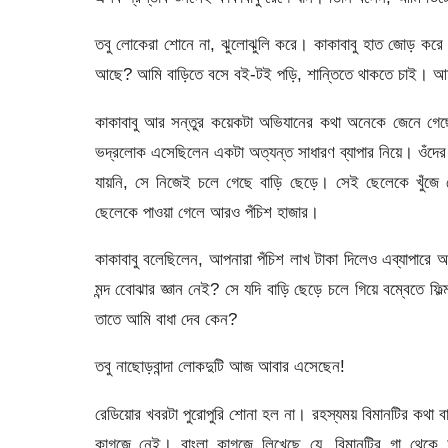
তবু লোকেরা শোনে না, ঝুলোঝুলি করে। কাকাবাবু হাত জোড় করে 
আছে? আমি বাড়িতে বসে বই-টই পড়ি, শান্তিতে থাকতে চাই। আমা
কাকাবাবু আর সন্তুর কয়েকটা অভিযানের কথা অনেকে জেনে গেছ
ভদ্রলোক এসেছিলেন একটা অত্যন্ত সাধারণ ব্যাপার নিয়ে। ওঁদে
যায়নি, সে নিজেই চলে গেছে বাড়ি ছেড়ে। সেই ছেলেকে খুঁজে ব
ছেলেকে পাওয়া গেলে আরও পঁচিশ হাজার।
কাকাবাবু বলেছিলেন, আপনারা পঁচিশ লাখ টাকা দিলেও এব্যাপার
মন্দ বোেঝার জ্ঞান নেই? সে যদি বাড়ি ছেড়ে চলে গিয়ে বম্বেতে ফিল্
তাতে আমি বাধা দেব কেন?
তবু নাছোড়বান্দা লোকদুটি আজ আবার এসেছেন!
রেডিয়োর খবরটা পুরোপুরি শোনা হল না। রহস্যময় বিমানটির কথা বা
কাগজে নেই। বাংলা কাগজে লিখেছে যে, বিমানটির গা থেকে আ