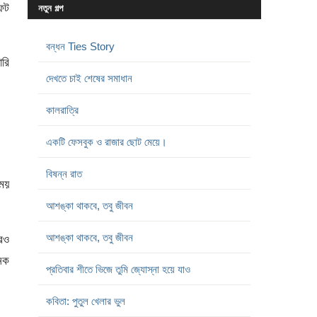
টফট
নতুন গল্প
বন্ধন Ties Story
ারি
দেখতে চাই শেষের সমাধান
কালরাত্রি
একটি ফেসবুক ও রাজার ছোট মেয়ে।
বিষন্ন রাত
সময়
আশঙ্কা থাকবে, তবু জীবন
আশঙ্কা থাকবে, তবু জীবন
ারও
েক
প্রতিবার শীতে ভিজে তুমি জ্যোস্না হয়ে যাও
কবিতা: পুতুল খেলার ভুল