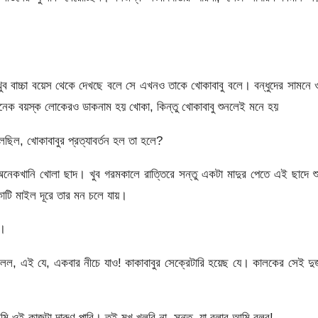
খুব বাচ্চা বয়েস থেকে দেখছে বলে সে এখনও তাকে খোকাবাবু বলে। বন্ধুদের সামনে
অনেক বয়স্ক লোকেরও ডাকনাম হয় খোকা, কিন্তু খোকাবাবু শুনলেই মনে হয়
েছিল, খোকাবাবুর প্রত্যাবর্তন হল তা হলে?
নেকখানি খোলা ছাদ। খুব গরমকালে রাত্তিরে সন্তু একটা মাদুর পেতে এই ছাদে শ
কোটি মাইল দূরে তার মন চলে যায়।
ে।
লল, এই যে, একবার নীচে যাও! কাকাবাবুর সেক্রেটারি হয়েছ যে। কালকের সেই দ
ই কাজটা দারুণ পারি। তুই মুখ খুলবি না, সন্তু, যা বলার আমি বলব!