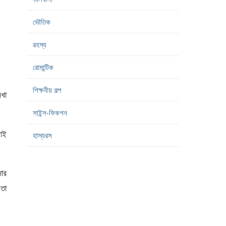
ভৌতিক
রহস্য
রোমান্টিক
শিক্ষনীয় গল্প
েখা
সাইন্স-ফিকশন
ভাই
হাস্যরস
জোর
 তা