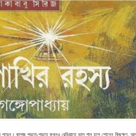
াগজ পড়েন। কাগজ পড়তে-পড়তে কখনও রেডিয়াতে ভাল গান হলে শোনেন কিছুক্ষণ, আ