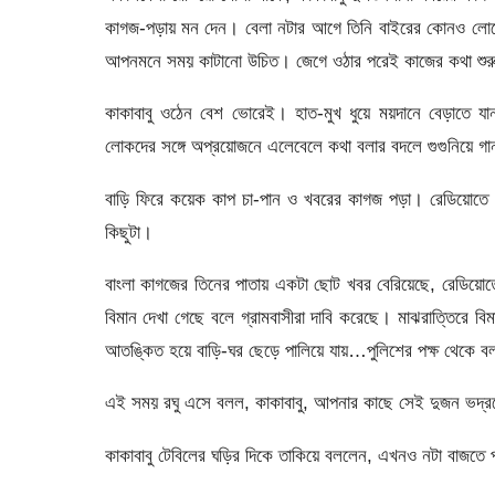
কাগজ-পড়ায় মন দেন। বেলা নটার আগে তিনি বাইরের কোনও লোকের 
আপনমনে সময় কাটানো উচিত। জেগে ওঠার পরেই কাজের কথা শুর
কাকাবাবু ওঠেন বেশ ভোরেই। হাত-মুখ ধুয়ে ময়দানে বেড়াতে য
লোকদের সঙ্গে অপ্রয়োজনে এলেবেলে কথা বলার বদলে গুগুনিয়ে 
বাড়ি ফিরে কয়েক কাপ চা-পান ও খবরের কাগজ পড়া। রেডিয়োতে লো
কিছুটা।
বাংলা কাগজের তিনের পাতায় একটা ছোট খবর বেরিয়েছে, রেডিয়োতে
বিমান দেখা গেছে বলে গ্রামবাসীরা দাবি করেছে। মাঝরাত্তিরে বি
আতঙ্কিত হয়ে বাড়ি-ঘর ছেড়ে পালিয়ে যায়…পুলিশের পক্ষ থেকে 
এই সময় রঘু এসে বলল, কাকাবাবু, আপনার কাছে সেই দুজন ভদ
কাকাবাবু টেবিলের ঘড়ির দিকে তাকিয়ে বললেন, এখনও নটা বাজতে 