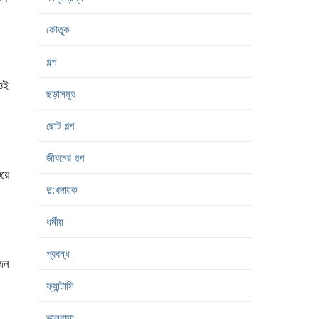
কৌতুক
গল্প
 ওই
ছড়াসমূহ
ছোট গল্প
জীবনের গল্প
ুয়ে
দু:খদায়ক
ধর্মীয়
প্রবন্ধ
ুজন
ফ্যান্টাসি
ভালবাসা