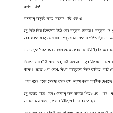
মহাকাশযান!
কাকাবাবু অস্ফুট স্বরে বললেন, ইউ এফ ও!
রঘু সিঁড়ি দিয়ে তিনতলায় উঠে গেল সন্তুকে ডাকতে। সন্তুকে সে 
ডাক শুনলে সন্তু রেগে যায়। শুধু খোকা বললে আপত্তি ছিল না, 
বাচ্চা ছেলে? গত বছর নেপাল থেকে ফেরার পর রিনি ইয়ার্কি করে বল
তিনতলায় একটাই মাত্র ঘর, এই ঘরখানা সন্তুর নিজস্ব। পাশে অ
থাকে। মেঘের খেলা দেখে, কিংবা নক্ষত্রদের দিকে তাকিয়ে কোটি-
এখন ঘরের মধ্যে জোজো তাকে তাস অদৃশ্য করার ম্যাজিক দেখাচ্ছ
রঘু দরজার কাছে এসে খোকাবাবু বলে ডাকতে গিয়েও চেপে গেল। ব
ভদ্রলোক এসেছেন, তাদের মিষ্টিমুখে বিদায় করতে হবে।
সন্তু কিছু বলার আগেই জোজো বলল, লোক বিদায় করতে হবে? আমি ও