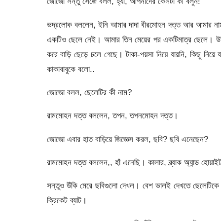
জোজো সন্তু সেজে বলল, হ্যাঁ, আপনাদের কেসটা কী বলুন!
ভদ্রলোক বললেন, ইনি আমার দাদা বীরমোহন দত্ত আর আমার নাম
একটিও ছেলে নেই। আমার তিন মেয়ের পর একটিমাত্র ছেলে। উনিশ 
করে বাড়ি ছেড়ে চলে গেছে। টাকা-পয়সা নিয়ে যায়নি, কিছু নিয়ে
কাকাবাবুকে বলো..
জোজো বলল, ছেলেটির কী নাম?
রামমোহন দত্ত বললেন, তপন, তপনমোহন দত্ত।
জোজো এবার হাত বাড়িয়ে জিজ্ঞেস করল, ছবি? ছবি এনেছেন?
রামমোহন দত্ত বললেন,, হাঁ এনেছি। কালার, ব্ল্যাক অ্যান্ড হোয়
সন্তুও উঁকি মেরে ছবিগুলো দেখল। বেশ ভালই দেখতে ছেলেটিক
ক্রিকেট ব্যাট।