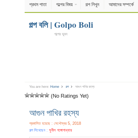
প্রথম পাতা
গল্পের বিষয়
গল্প লিখুন
আমাদের সম্পর্কে
গল্প বলি | Golpo Boli
গল্পের ভুবন
You are here:
Home
গল্প
আগুন পাখির রহস্য
(No Ratings Yet)
আগুন পাখির রহস্য
প্রকাশিত হয়েছে : সেপ্টেম্বর 5, 2018
গল্প লিখেছেন :
সুনীল গঙ্গোপাধ্যায়