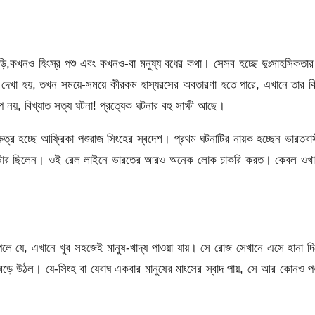
পড়ি,কখনও হিংস্র পশু এবং কখনও-বা মনুষ্য বধের কথা। সেসব হচ্ছে দুঃসাহসিকতা
ুখি দেখা হয়, তখন সময়ে-সময়ে কীরকম হাস্যরসের অবতারণা হতে পারে, এখানে তার ক
প নয়, বিখ্যাত সত্য ঘটনা! প্রত্যেক ঘটনার বহু সাক্ষী আছে।
েত্র হচ্ছে আফ্রিকা পশুরাজ সিংহের স্বদেশ। প্রথম ঘটনাটির নায়ক হচ্ছেন ভারতবা
 মাস্টার ছিলেন। ওই রেল লাইনে ভারতের আরও অনেক লোক চাকরি করত। কেবল ওখা
লে যে, এখানে খুব সহজেই মানুষ-খাদ্য পাওয়া যায়। সে রোজ সেখানে এসে হানা দ
বেড়ে উঠল। যে-সিংহ বা যেবাঘ একবার মানুষের মাংসের স্বাদ পায়, সে আর কোনও প