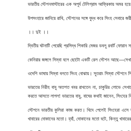
ভারতীয় স্টেশনমাস্টারের এক অপূর্ব টেলিগ্রাম আফ্রিকায় অমর হ
উপসংহারে জানিয়ে রাখি, স্টেশনের সঙ্গে যুদ্ধ করে সিংহ সেবারে জয
।। দুই ।।
দ্বিতীয় ঘটনাটি পেয়েছি প্রসিদ্ধ শিকারি মেজর ডবলু রবার্ট ফোরা
কেনিয়ার জঙ্গলে সিম্বা বলে ছোটো একটি রেল স্টেশন আছে—সেখান
ওদেশি ভাষায় সিম্বা বলতে সিংহ বোঝায়। সুতরাং সিম্বা স্টেশনে
ভারতের নিরীহ বাবু অতশত খবর রাখতেন না, চাকুরির লোভে সেখানে
করতে আসতে লাগল! ভারতের বাবু, বাঘের কথাই জানেন, সিংহের বি
স্টেশনে ভারতীয় কুলিরা কাজ করত। খিদে পেলেই সিংহেরা এসে তাদ
খাবারের দোকানের মতো। হ্যাঁ, দোকানের মতো বটে, কিন্তু খাবারে