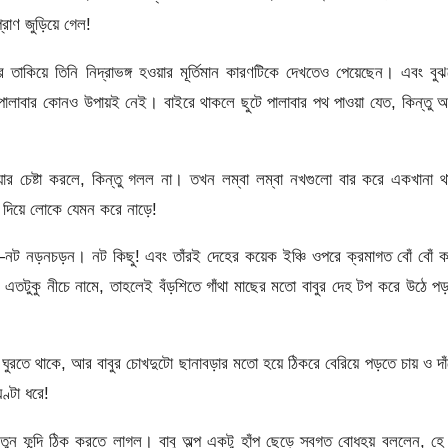
রাণ জুড়িয়ে গেল!
তাকিয়ে তিনি নিদ্রাভঙ্গ হওয়ার মূর্তিমান কারণটিকে দেখতেও পেয়েছেন। এবং বু
ালাবার কোনও উপায়ই নেই। বাইরে থাকলে ছুটে পালাবার পথ পাওয়া যেত, কিন্তু 
য়ার চেষ্টা করলে, কিন্তু গলল না। তখন লম্বা লম্বা নখগুলো বার করে একখানা থ
 দিয়ে লোকে যেমন করে নাড়ে!
েন—নট নড়নচড়ন। নট কিছু! এবং তাঁরই দেহের কয়েক ইঞ্চি ওপরে ক্রমাগত বোঁ বোঁ 
 এতটুকু নীচে নামে, তাহলেই বঁড়শিতে গাঁথা মাছের মতো বাবুর দেহ টপ করে উঠে প
ঘুরতে থাকে, আর বাবুর চোখদুটো ছানাবড়ার মতো হয়ে ঠিকরে বেরিয়ে পড়তে চায় ও দা
্টা ধরে!
নতুন ফন্দি ঠিক করতে লাগল। বাবু অল্প একটু হাঁপ ছেড়ে স্বগত বোধহয় বললেন, হে