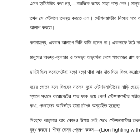
এসব হাসিঠাট্টার কথা নয়,—চারদিকে ভয়ের সাড়া পড়ে গেল। মানু
তখন সে স্টেশনে তদন্ত করতে এল। স্টেশনমাস্টার নিজের ঘরে বসে
আলাপ করতে।
বলাবাহুল্য, এরকম আলাপে তিনি রাজি হলেন না। একলাফে উঠে দ
মানুষের অভদ্র-ব্যবহার ও অসভ্য অভ্যর্থনা দেখে পশুরাজের রাগ
ছাদটা ছিল করোগেটের! বড়ো বড়ো থাবা আর দাঁত দিয়ে সিংহ করোগে
ঘরের ভেতর বসে সিংহের মতলব বুঝে স্টেশনমাস্টারের নাড়ি ছে
স্থানে স্থানে করোগেটের পাত ফাক হয়ে গেল! স্টেশনমাস্টার পরিত
কথা, পশুরাজের আবির্ভাবে তারা চটপট অন্তর্হিত হয়েছে!
সিংহকে তাড়াবার আর কোনও উপায় নেই দেখে স্টেশনমাস্টার তখনই
যুদ্ধ করছে। শীঘ্র সৈন্য প্রেরণ করুন—(Lion fighting w