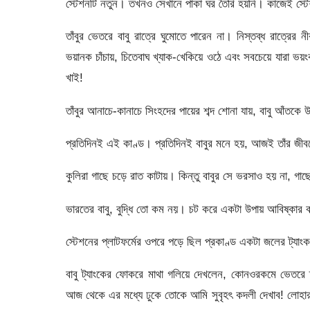
স্টেশনটি নতুন। তখনও সেখানে পাকা ঘর তৈরি হয়নি। কাজেই স্ট
তাঁবুর ভেতরে বাবু রাত্রে ঘুমোতে পারেন না। নিস্তব্ধ রাত্রের 
ভয়ানক চাঁচায়, চিতেবাঘ খ্যাক-খেকিয়ে ওঠে এবং সবচেয়ে যারা
খাই!
তাঁবুর আনাচে-কানাচে সিংহদের পায়ের শব্দ শোনা যায়, বাবু আঁতকে
প্রতিদিনই এই কাণ্ড। প্রতিদিনই বাবুর মনে হয়, আজই তাঁর জী
কুলিরা গাছে চড়ে রাত কাটায়। কিন্তু বাবুর সে ভরসাও হয় না, গাছ
ভারতের বাবু, বুদ্ধি তো কম নয়। চট করে একটা উপায় আবিষ্কা
স্টেশনের প্লাটফর্মের ওপরে পড়ে ছিল প্রকাণ্ড একটা জলের ট্যা
বাবু ট্যাংকের ফোকরে মাথা গলিয়ে দেখলেন, কোনওরকমে ভেতরে তা
আজ থেকে এর মধ্যে ঢুকে তোকে আমি সুবৃহৎ কদলী দেখাব! লোহার