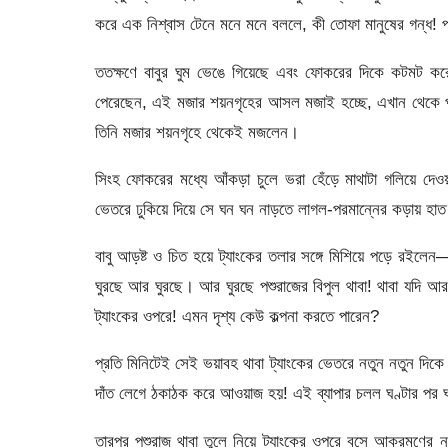
করে এক নিশ্বাস টেনে মনে মনে বললে, কী তোফা মানুষের গন্ধ! প্
ততক্ষণে বাবুর ঘুম ভেঙে গিয়েছে এবং ফোকরের দিকে কটমট করে 
পেরেছেন, এই মজার শয়নগৃহের আসল মজাই হচ্ছে, এখান থেকে প
তিনি মজার শয়নগৃহে থেকেই মজলেন।
সিংহ ফোকরের মধ্যে আঁকড়া চুলে ভরা হেঁড়ে মাথাটা গলিয়ে দেও
ভেতরে ঢুকিয়ে দিয়ে সে ঘন ঘন নাড়তে লাগল-পরমান্নের কড়ায় হাত
বাবু আড়ষ্ট ও চিত হয়ে ট্যাংকের তলার সঙ্গে মিশিয়ে পড়ে রইল
ঘুরছে আর ঘুরছে। আর ঘুরছে পশুরাজের বিপুল থাবা! থাবা যদি আর
ট্যাংকের ওপরে! এমন দৃশ্য কেউ কল্পনা করতে পারেন?
প্রতি মিনিটেই সেই ভয়াবহ থাবা ট্যাংকের ভেতরে নতুন নতুন দিকে 
দাঁত লেগে ঠকাঠক করে আওয়াজ হয়! এই ব্যাপার চলল ঘণ্টার পর ঘণ
তারপর পশুরাজ থাবা তুলে নিয়ে ট্যাংকের ওপরে বসে আক্রমণের 