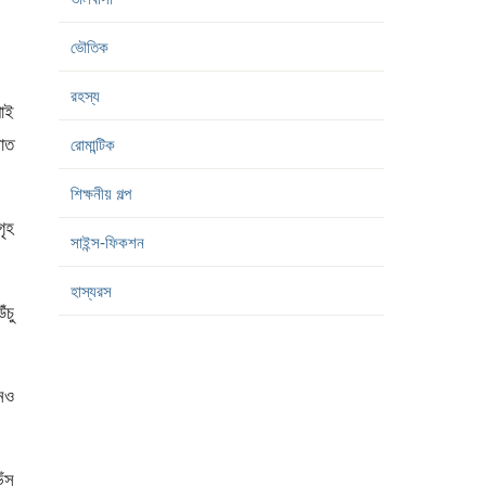
ভৌতিক
রহস্য
পাই
রাত
রোমান্টিক
শিক্ষনীয় গল্প
গৃহ
সাইন্স-ফিকশন
হাস্যরস
ঁচু
নেও
ঁস