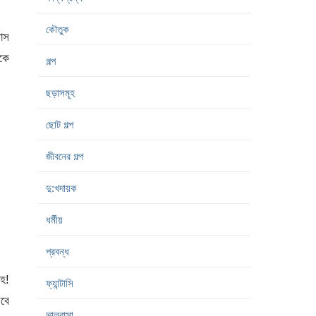
কৌতুক
মাস
াকে
গল্প
ছড়াসমূহ
ছোট গল্প
জীবনের গল্প
দু:খদায়ক
ধর্মীয়
প্রবন্ধ
ংহ!
ফ্যান্টাসি
লবে
ভালবাসা