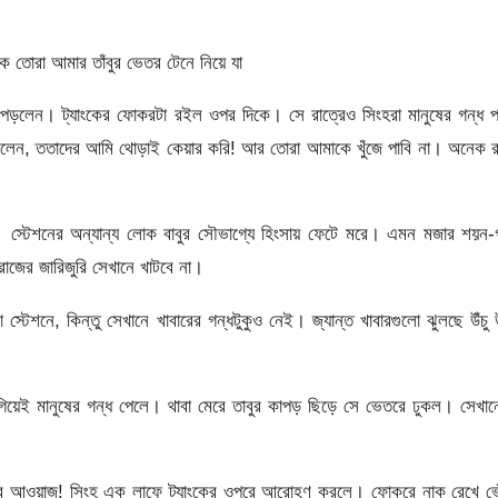
ে তোরা আমার তাঁবুর ভেতর টেনে নিয়ে যা
ঢুকে পড়লেন। ট্যাংকের ফোকরটা রইল ওপর দিকে। সে রাত্রেও সিংহরা মানুষের গন্ধ 
 বললেন, ততাদের আমি থােড়াই কেয়ার করি! আর তোরা আমাকে খুঁজে পাবি না। অনেক 
। স্টেশনের অন্যান্য লোক বাবুর সৌভাগ্যে হিংসায় ফেটে মরে। এমন মজার শয়ন-
রাজের জারিজুরি সেখানে খাটবে না।
 স্টেশনে, কিন্তু সেখানে খাবারের গন্ধটুকুও নেই। জ্যান্ত খাবারগুলো ঝুলছে উঁচু উ
ং গিয়েই মানুষের গন্ধ পেলে। থাবা মেরে তাবুর কাপড় ছিড়ে সে ভেতরে ঢুকল। সেখা
াকার আওয়াজ! সিংহ এক লাফে ট্যাংকের ওপরে আরোহণ করলে। ফোকরে নাক রেখে ভে