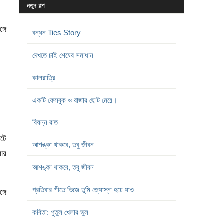
নতুন গল্প
্গে
বন্ধন Ties Story
দেখতে চাই শেষের সমাধান
কালরাত্রি
একটি ফেসবুক ও রাজার ছোট মেয়ে।
বিষন্ন রাত
োটে
আশঙ্কা থাকবে, তবু জীবন
বার
আশঙ্কা থাকবে, তবু জীবন
প্রতিবার শীতে ভিজে তুমি জ্যোস্না হয়ে যাও
্গে
কবিতা: পুতুল খেলার ভুল