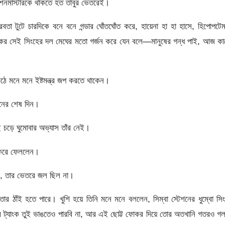
েশনমাস্টারকে থাকতে হত তাবুর ভেতরেই।
নীরবতা টুটে চারদিকে বনে বনে গন্ডার ঘোঁতঘোঁত করে, হায়েনা হা হা হাসে, হিপোপটে
 ভয়ংকর সেই সিংহের দল মেঘের মতো গর্জন করে যেন বলে—মানুষের গন্ধ পাই, আজ ক
 উঠে মনে মনে ইষ্টমন্ত্র জপ করতে থাকেন।
বনের শেষ দিন।
ে চড়ে ঘুমোবার অভ্যাস তাঁর নেই।
র করে ফেললেন।
ংক, তার ভেতরে জল ছিল না।
র ঠাঁই হতে পারে। খুশি হয়ে তিনি মনে মনে বললেন, সিম্বা স্টেশনের ধুম্বো সি
 ট্যাংক তুই ভাঙতেও পারবি না, আর এই ছোট্ট ফোকর দিয়ে তোর অতখানি গতরও গ