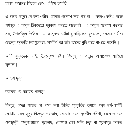
মানস সরোবর পিছনে রেখে এগিয়ে চলেছি।
এ চলার আনন্দ যে কত গভীর, ভাষায় প্রকাশ করা যায় না। কোনও কবিও আজ
পর্যন্ত এ আনন্দ ঠিকমতো প্রকাশ করতে পারেননি। এ আনন্দ প্রকাশ করবার
নয়, উপলব্ধির জিনিস। এ আনন্দের মর্যাদা বুঝেছিলেন বুদ্ধদেব, শঙ্করাচার্য ও
চৈতন্য প্রভৃতি মহাপুরুষরা, সংকীর্ণ ঘর তাই তাদের বন্দি করে রাখতে পারেনি।
আমি বুদ্ধদেবও নই, চৈতন্যও নই। কিন্তু এ আনন্দ আমাকেও মাতিয়ে
তুললে।
আশ্চর্য দৃশ্য
বরফের পর বরফের পাহাড়!
কিন্তু এদের পাহাড় না বলে বলা উচিত প্রকৃতির তুষারে গড়া দুর্গ-নগরী!
কোথাও যেন সুদূর বিস্তৃত প্রাকার, কোথাও যেন সুগভীর পরিখা, কোথাও যেন
মেঘচুম্বী গম্বুজওয়ালা প্রাসাদ, কোথাও যেন মন্দির-চূড়া বা প্রশস্ত অঙ্গন!