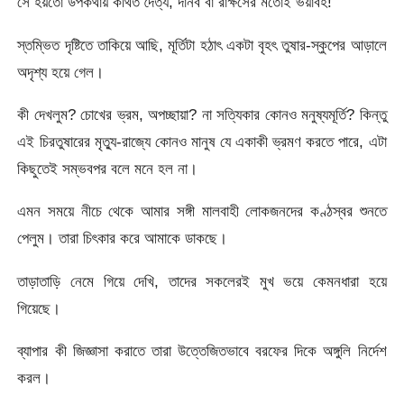
সে হয়তো উপকথায় কথিত দৈত্য, দানব বা রাক্ষসের মতোই ভয়াবহ!
স্তম্ভিত দৃষ্টিতে তাকিয়ে আছি, মূর্তিটা হঠাৎ একটা বৃহৎ তুষার-স্কুপের আড়ালে
অদৃশ্য হয়ে গেল।
কী দেখলুম? চোখের ভ্রম, অপচ্ছায়া? না সত্যিকার কোনও মনুষ্যমূর্তি? কিন্তু
এই চিরতুষারের মৃত্যু-রাজ্যে কোনও মানুষ যে একাকী ভ্রমণ করতে পারে, এটা
কিছুতেই সম্ভবপর বলে মনে হল না।
এমন সময়ে নীচে থেকে আমার সঙ্গী মালবাহী লোকজনদের কণ্ঠস্বর শুনতে
পেলুম। তারা চিৎকার করে আমাকে ডাকছে।
তাড়াতাড়ি নেমে গিয়ে দেখি, তাদের সকলেরই মুখ ভয়ে কেমনধারা হয়ে
গিয়েছে।
ব্যাপার কী জিজ্ঞাসা করাতে তারা উত্তেজিতভাবে বরফের দিকে অঙ্গুলি নির্দেশ
করল।