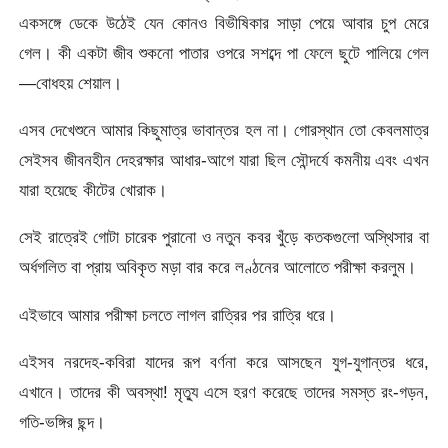
একসঙ্গে ডেকে উঠেই যেন কোনও বিভীষিকার সাড়া পেয়ে আবার চুপ মেরে
গেল। কী একটা জীব শুকনো পাতার ওপরে সশব্দে পা ফেলে ছুটে পালিয়ে গেল
—বোধহয় শেয়াল।
এসব দেখেশুনে আমার কিছুমাত্র ভাবান্তর হল না। গোরস্থান তো কেবলমাত্র
সেইসব জীবনহীন দেহরক্ষার আধার-আগে যারা ছিল সৌন্দর্যে কমনীয় এবং এখন
যারা হয়েছে কীটের খোরাক।
সেই রাত্রেই গোটা চারেক পুরানো ও নতুন কবর খুঁড়ে কতকগুলো অস্থিসার বা
অর্ধগলিত বা প্রায় অবিকৃত মড়া বার করে লণ্ঠনের আলোতে পরীক্ষা করলুম।
এইভাবে আমার পরীক্ষা চলতে লাগল রাত্রির পর রাত্রি ধরে।
এইসব নরদেহ-কবিরা যাদের রূপ বর্ণনা করে আসছেন যুগ-যুগান্তর ধরে,
এখানে। তাদের কী অবস্থা! মৃত্যু এসে হরণ করেছে তাদের সমস্ত রং-গড়ন,
গতি-ভঙ্গির ছন্দ।