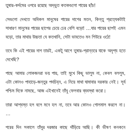
তুষার-কর্দমের ওপরে রয়েছে অদ্ভুত কতকগুলো পায়ের ছাঁচ!
সেগুলো দেখতে অবিকল মানুষের পায়ের দাগের মতন, কিন্তু প্রত্যেকটাই
সাধারণ মানুষের পায়ের ছাপের চেয়ে ঢের বেশি বড়ো! …যার পায়ের ছাপই এমন
বড়ো, তার মাথায় উচ্চতা যে কতখানি, সেটা ভাবতেও মন শিউরে ওঠে!
তবে কি এই পায়ের দাগ তারই, একটু আগে তুষার-প্রান্তরে যাকে অদৃশ্য হতে
দেখেছি?
পাছে আমার লোকজনরা ভয় পায়, তাই মুখে কিছু ভালুম না, কেবল বললুম,
এটা কোনও পাহাড়ে-জন্তুর পদচিহ্ন, এ নিয়ে মাথা ঘামাবার দরকার নেই। সূর্য
পশ্চিম দিকে নামছে, আজ এইখানেই তাঁবু ফেলবার ব্যবস্থা করো।
তারা আশ্বস্ত হল বলে মনে হল না, তবে আর কোনও গোলমাল করলে না।
…
পরের দিন সকালে তাঁবুর দরজার কাছে দাঁড়িয়ে আছি। কী ভীষণ কনকনে