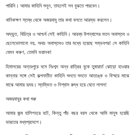
পারিনি। আমার কাহিনি শুনুন, তাহলেই সব বুঝতে পারবেন।
খানিকক্ষণ স্তব্ধ থেকে অজয়বাবু তার কথা বলতে আরম্ভ করলেন।
অদ্ভুত, বিচিত্র ও আশ্চর্য সেই কাহিনি। আরব্য উপন্যাসের মতন অবাস্তব ও
ছেলেভোলানো নয়, অথচ অবাস্তবও তার মধ্যে হয়েছে সম্ভবপর! সে কাহিনি
যেমন করুণ, তেমনি ভয়ানক!
হিমালয়ের অন্তঃপুরে বসে নিঃশব্দ অন্ধ রাত্রির বুকে তুষারার্ত ঝোড়ো হাওয়ার
কান্নার সঙ্গে সেই কল্পনাতীত কাহিনি শুনতে শুনতে আতঙ্কে ও বিস্ময়ে মাঝে
মাঝে আমার হৃদয়। স্তম্ভিত ও নিশ্বাস রুদ্ধ হয়ে যেতে লাগল!
অজয়বাবুর কথা শুরু
আমার জন্ম হালিশহরে বটে, কিন্তু পাঁচ বছর বয়স থেকে আমি মানুষ হয়েছি
ভারতের মধ্যপ্রদেশে।