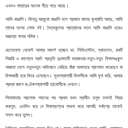
এখনও পাহাড়ের অনেক নীচে পড়ে আছে।
আমি বাঙালি। কিন্তু ঘরমুখো বাঙালি বলে প্রবাদে যাদের কুখ্যাতি আছে, আমি
তাদের দলের লোক নই। দৈত্যকুলের প্রত্যাদের মতন আমি বাঙালি হয়েও
ঘরছাড়া পথের পথিক।
ছেলেবেলা থেকেই আমার আদর্শ হচ্ছেন ডা. লিভিংস্টোন, ন্যানসেন, রবার্ট
পিয়ারি ও কাপ্তেন স্কট প্রভৃতি দুঃসাহসী মহাজনরা-নতুন-নতুন বিপদসঙ্কুল
অজানা দেশে নতুননতুন অভিযানে বেরিয়ে যাঁরা অকাতরে প্রাণদান করেছেন বা
বিপদজয়ী হয়ে ফিরে এসেছেন। সুখশয্যাশায়ী বিলাসীকে আমি ঘৃণা করি, আমার
শ্রদ্ধা জাগে কণ্টকশয্যাশায়ী হঠযোগীকে দেখলে।
পিতামাতার পরলোক গমনের পর প্রথম যখন স্বাধীন হলুম তখনই স্থির
করলুম, এতদিন ধরে যে দিবাস্বপ্নের সাধনা করে আসছি সর্বাগ্রে তাকেই
সফল করে তুলব।