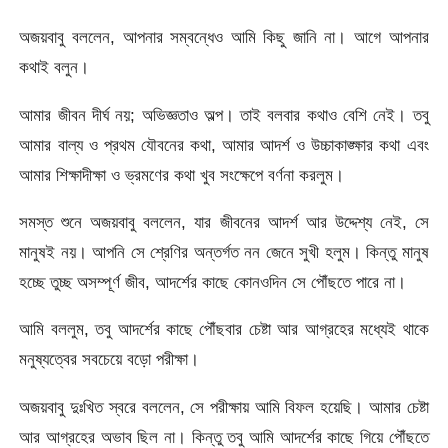
অজয়বাবু বললেন, আপনার সম্বন্ধেও আমি কিছু জানি না। আগে আপনার
কথাই বলুন।
আমার জীবন দীর্ঘ নয়; অভিজ্ঞতাও অল্প। তাই বলবার কথাও বেশি নেই। তবু
আমার বাল্য ও প্রথম যৌবনের কথা, আমার আদর্শ ও উচ্চাকাঙ্ক্ষার কথা এবং
আমার শিক্ষাদীক্ষা ও ভ্রমণের কথা খুব সংক্ষেপে বর্ণনা করলুম।
সমস্ত শুনে অজয়বাবু বললেন, যার জীবনের আদর্শ আর উদ্দেশ্য নেই, সে
মানুষই নয়। আপনি সে শ্রেণির অন্তর্গত নন জেনে সুখী হলুম। কিন্তু মানুষ
হচ্ছে তুচ্ছ অসম্পূর্ণ জীব, আদর্শের কাছে কোনওদিন সে পৌঁছতে পারে না।
আমি বললুম, তবু আদর্শের কাছে পৌঁছবার চেষ্টা আর আগ্রহের মধ্যেই থাকে
মনুষ্যত্বের সবচেয়ে বড়ো পরীক্ষা।
অজয়বাবু দুঃখিত স্বরে বললেন, সে পরীক্ষায় আমি বিফল হয়েছি। আমার চেষ্টা
আর আগ্রহের অভাব ছিল না। কিন্তু তবু আমি আদর্শের কাছে গিয়ে পৌঁছতে