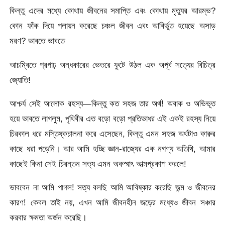
কিন্তু এদের মধ্যে কোথায় জীবনের সমাপ্তি এবং কোথায় মৃত্যুর আরম্ভ?
কোন ফাঁক দিয়ে পলায়ন করেছে চঞ্চল জীবন এবং আবির্ভূত হয়েছে অসাড়
মরণ? ভাবতে ভাবতে
আচম্বিতে প্রগাঢ় অন্ধকারের ভেতরে ফুটে উঠল এক অপূর্ব সত্যের বিচিত্র
জ্যোতি!
আশ্চর্য সেই আলোক রহস্য—কিন্তু কত সহজ তার অর্থ! অবাক ও অভিভূত
হয়ে ভাবতে লাগলুম, পৃথিবীর এত বড়ো বড়ো প্রতিভাধর এই একই রহস্য নিয়ে
চিরকাল ধরে মস্তিষ্কচালনা করে এসেছেন, কিন্তু এমন সহজ অর্থটাও কারুর
কাছে ধরা পড়েনি। আর আমি হচ্ছি জ্ঞান-রাজ্যের এক নগণ্য অতিথি, আমার
কাছেই কিনা সেই চিরন্তন সত্য এমন অকস্মাৎ আত্মপ্রকাশ করলে!
ভাববেন না আমি পাগল! সত্য বলছি আমি আবিষ্কার করেছি জন্ম ও জীবনের
কারণ! কেবল তাই নয়, এখন আমি জীবনহীন জড়ের মধ্যেও জীবন সঞ্চার
করবার ক্ষমতা অর্জন করেছি।