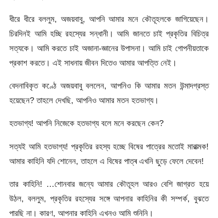
ধীরে ধীরে বললুম, অজয়বাবু, আপনি আমার মনে কৌতূহলকে জাগিয়েছেন।
চিরদিনই আমি হচ্ছি রহস্যের সন্ধানী। আমি জানতে চাই প্রকৃতির বিচিত্র
সত্যকে। আমি করতে চাই অজানা-জ্ঞানের উপাসনা। আমি চাই গোপনীয়তাকে
প্রকাশ করতে। এই সাধনায় জীবন দিতেও আমার আপত্তি নেই।
বেদনাবিকৃত কণ্ঠে অজয়বাবু বললেন, আপনিও কি আমার মতন উন্মাদগ্রস্ত
হয়েছেন? তাহলে দেখছি, আপনিও আমার মতন হতভাগ্য।
হতভাগ্য! আপনি নিজেকে হতভাগ্য বলে মনে করছেন কেন?
সত্যই আমি হতভাগ্য! প্রকৃতির রহস্য হচ্ছে বিষের পাত্রের মতোই মারাত্মক!
আমার কাহিনি যদি শোনেন, তাহলে এ বিষের পাত্ৰ এখনি ছুড়ে ফেলে দেবেন!
তার কাহিনি! …শোনবার জন্যে আমার কৌতূহল আরও বেশি জাগ্রত হয়ে
উঠল, বললুম, প্রকৃতির রহস্যের সঙ্গে আপনার কাহিনির কী সম্পর্ক, বুঝতে
পারছি না। কারণ, আপনার কাহিনি এখনও আমি শুনিনি।