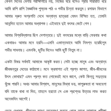
কেবল দিনের বেলায় পরীক্ষাগারে নয়, নিজের ঘরে বসেও প্রায় সারারাত ধরে
আমি রাশি রাশি বৈজ্ঞানিক পুস্তক পাঠ ও গভীর চিন্তা করতুম। রসায়ন বিভাগে
আমার দ্রুত অগ্রগতি দেখে অন্যান্য ছাত্ররা যেমন বিস্মিত হত, তেমনি
আনন্দিত হতেন আমার অধ্যাপক। এইভাবে দুই বৎসর কেটে গেল।
আমার বিশ্ববিদ্যালয় ছিল দেশান্তরে। দুই বৎসরের মধ্যে বাড়ি ফেরবার কথা
একবারও আমার মনে হয়নি—এমনি একান্তভাবে আমি নিমগ্ন হয়েছিলুম
গভীর সাধনায়। এমনকি, ছুটির দিনেও আমি ছুটি নিতুম না।
একটা বিষয় সর্বদাই আমাকে আকৃষ্ট করত। সেটা হচ্ছে মানুষ এবং অন্যান্য
জীবজন্তুর দেহের কাঠামো। মনে ক্রমাগত এই প্রশ্ন জাগত, জীব-জীবনের
উৎস কোথায়? এমন প্রশ্ন কত লোকেরই মনে জাগে, কেউ কিন্তু সদুত্তর
খুঁজে পায়নি। অথচ আমার বিশ্বাস, মানুষের মিথ্যা ভয়, কাপুরুষতা বা অবহেলা
যদি তাকে বাধা না দিত, তাহলে হয়তো সে এক প্রশ্নের উত্তর লাভ করত
অনেকদিন আগেই।
ভেবে দেখলুম, জীবনের কারণ অন্বেষণ করতে গেলে আগে আমাকে পরীক্ষা