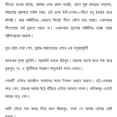
শীতের হাওয়া বইছে, জামার ওপর জামা পরেছি, হাতে পুরু চামড়ার দস্তানা,
পশুচর্মের ব্যাপারে সর্বাঙ্গ ঢাকা, দুই চক্ষে ইলি-চশমা—শীতে তবু ঠকঠক করে
কাঁপছি। যারা দার্জিলিঙে বেড়াতে গিয়েই শীতে কেঁপে মরে তারাও এখানকার
শীতলতার মর্ম বুঝতে পরবে না। এখানকার তুলনায় দার্জিলিঙ হচ্ছে প্রায়
গ্রীষ্মপ্রধান জায়গা।
দূরে হঠাৎ দেখা গেল, তুষার-প্রান্তরের ওপরে এক মনুষ্যমূর্তি!
কালকের দৃশ্য ভুলিনি। প্রথমটা চমকে উঠলুম। তারপর ভালো করে লক্ষ করে
বুঝলুম, না, এ মূর্তিটাকে সাধারণ মানুষেরই মতন দেখতে।
লোকটি এগিয়ে আসছিল মাতালের মতন টলমল করতে করতে। দুই-একবার
পড়ে গেল, তারপর আবার উঠে দাঁড়িয়ে এগিয়ে আসতে লাগল। খানিকদূর এসেই
আবার পড়ে গেল।
আমি দৌড়ে তার কাছে গিয়ে যখন দাঁড়ালুম, তখন সে আবার ওঠবার চেষ্টা
করছে।