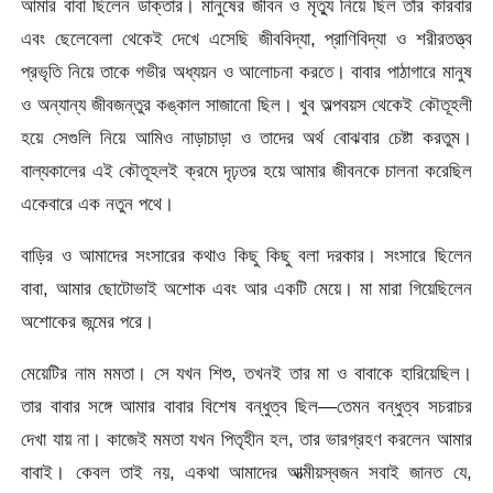
আমার বাবা ছিলেন ডাক্তার। মানুষের জীবন ও মৃত্যু নিয়ে ছিল তাঁর কারবার
এবং ছেলেবেলা থেকেই দেখে এসেছি জীববিদ্যা, প্রাণিবিদ্যা ও শরীরতত্ত্ব
প্রভৃতি নিয়ে তাকে গভীর অধ্যয়ন ও আলোচনা করতে। বাবার পাঠাগারে মানুষ
ও অন্যান্য জীবজন্তুর কঙ্কাল সাজানো ছিল। খুব অল্পবয়স থেকেই কৌতূহলী
হয়ে সেগুলি নিয়ে আমিও নাড়াচাড়া ও তাদের অর্থ বোঝবার চেষ্টা করতুম।
বাল্যকালের এই কৌতূহলই ক্রমে দৃঢ়তর হয়ে আমার জীবনকে চালনা করেছিল
একেবারে এক নতুন পথে।
বাড়ির ও আমাদের সংসারের কথাও কিছু কিছু বলা দরকার। সংসারে ছিলেন
বাবা, আমার ছোটোভাই অশোক এবং আর একটি মেয়ে। মা মারা গিয়েছিলেন
অশোকের জন্মের পরে।
মেয়েটির নাম মমতা। সে যখন শিশু, তখনই তার মা ও বাবাকে হারিয়েছিল।
তার বাবার সঙ্গে আমার বাবার বিশেষ বন্ধুত্ব ছিল—তেমন বন্ধুত্ব সচরাচর
দেখা যায় না। কাজেই মমতা যখন পিতৃহীন হল, তার ভারগ্রহণ করলেন আমার
বাবাই। কেবল তাই নয়, একথা আমাদের আত্মীয়স্বজন সবাই জানত যে,