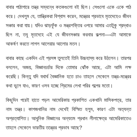
বাবার পাঠাগারে তন্ত্র সম্বন্ধে কতকগুলো বই ছিল। সেগুলো একে একে পাঠ
করে। দেখলুম যে, তান্ত্রিকরা বিশ্বাস করেন, মন্ত্রের প্রভাবে মৃতদেহেও জীবন
সঞ্চার করা যায়। যদিও ঝাড়ফুঁক ও মন্ত্রশক্তির ওপরে আমার এতটুকু শ্রদ্ধাও
ছিল না, তবু মৃতদেহে এই যে জীবনসঞ্চার করবার কল্পনা—এটা আমাকে
আকর্ষণ করতে লাগল আলেয়ার আলোর মতন।
বাবার কাছে একদিন এই প্রসঙ্গ তুলতেই তিনি উচ্চহাস্য করে উঠলেন। তারপর
বললেন, অজয়, বিজ্ঞানচর্চার দিকে তোমার ঝোঁক আছে, এটা আমি লক্ষ
করেছি। কিন্তু যদি যথার্থ বৈজ্ঞানিক হতে চাও তাহলে সেকেলে তন্ত্র-মন্ত্রের
কথা ভুলে যাও, কারণ ওসব হচ্ছে গ্রিমের লেখা পরির গল্পের মতো।
কিছুদিন পরেই হাতে পড়ল আমেরিকায় প্রকাশিত একখানি মাসিকপত্র, তার
নাম তন্ত্র। কাগজখানির নাম দেখেই বিস্মিত হলুম, কারণ এটা অত্যন্ত
অপ্রত্যাশিত। আধুনিক বিজ্ঞানের অন্যতম প্রধান লীলাক্ষেত্র আমেরিকাতেও
তাহলে সেকেলে ভারতীয় তন্ত্রের প্রভাব আছে?