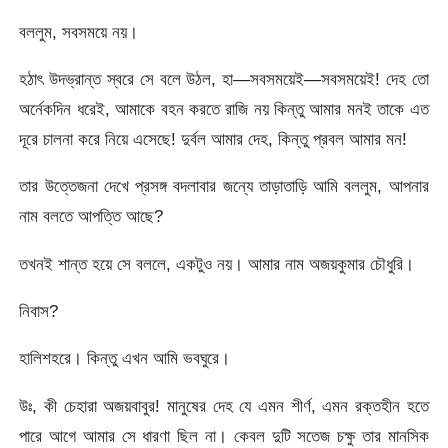
বললুম, সবসময়ে নয়।
হঠাৎ উদভ্রান্ত স্বরে সে বলে উঠল, হা—সবসময়েই—সবসময়েই! দেহ তো
অর্নেকদিন ধরেই, আমাকে বহন করতে রাজি নয় কিন্তু আমার মনই তাকে এত
দূরে চালনা করে নিয়ে এসেছে! দুর্বল আমার দেহ, কিন্তু প্রবল আমার মন!
তার উত্তেজনা দেখে প্রসঙ্গ বদলাবার জন্যে তাড়াতাড়ি আমি বললুম, আপনার
নাম বলতে আপত্তি আছে?
তখনই শান্ত হয়ে সে বললে, একটুও নয়। আমার নাম অজয়কুমার চৌধুরি।
নিবাস?
হালিশহরে। কিন্তু এখন আমি ভবঘুরে।
উঃ, কী চেহারা অজয়বাবুর! মানুষের দেহ যে এমন শীর্ণ, এমন রক্তহীন হতে
পারে আগে আমার সে ধারণা ছিল না। কেবল দুটি সতেজ চক্ষু তার মানসিক