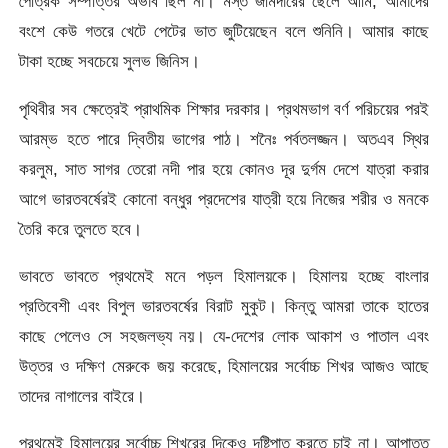
পৈত্রিক সম্পত্তির অভাব ছিল না। মস্ত জমিদারের ছেলে আমি, আমাদের
বংশে কেউ গতরে খেটে পেটের ভাত জুটিয়েছেন বলে শুনিনি। আমার কাছে
টাকা হচ্ছে সবচেয়ে সুলভ জিনিস।
পৃথিবীর সব ক্ষেত্রেই প্রাথমিক শিক্ষার দরকার। প্রথমভাগ বর্ণ পরিচয়ের পরই
আরম্ভ হতে পারে দ্বিতীয় ভাগের পাঠ। শনৈঃ পর্বতলজ্জন। অতএব স্থির
করলুম, সাত সাগর তেরো নদী পার হয়ে কোনও দূর দুর্গম দেশে যাত্রা করার
আগে ভারতবর্ষেরই কোনো বন্ধুর প্রদেশের যাত্রী হয়ে নিজের শরীর ও মনকে
তৈরি করে তুলতে হবে।
ভাবতে ভাবতে প্রথমেই মনে পড়ল হিমালয়কে। হিমালয় হচ্ছে বাংলার
প্রতিবেশী এবং বিপুল ভারতবর্ষের বিরাট মুকুট। কিন্তু আমরা তাকে হাতের
কাছে পেলেও সে সহজলভ্য নয়। যে-দেশের লোক আকাশ ও পাতাল এবং
উত্তর ও দক্ষিণ মেরুকে জয় করেছে, হিমালয়ের সর্বোচ্চ শিখর আজও আছে
তাদের নাগালের বাইরে।
প্রথমেই হিমালয়ের সর্বোচ্চ শিখরের দিকেও দৃষ্টিপাত করতে চাই না। আপাতত