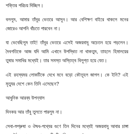
শক্তির পরিচয় দিচ্ছিল।
বললুম, আমার তাঁবুর ভেতরে আসুন। আর বেশিক্ষণ বাইরে থাকলে মনের
জোরেও আপনি বাঁচতে পারবেন না।
যা ভেবেছিলুম তাই! তাঁবুর ভেতরে এসেই অজয়বাবু অচেতন হয়ে পড়লেন।
দৈবগতিকে আজ যদি আমি এখানে উপস্থিত না থাকতুম, তাহলে হিমালয়ের
তুষার সমাধির মধ্যেই। তার সমস্ত অস্তিত্ব বিলুপ্ত হয়ে যেত।
এই রহস্যময় লোকটিকে দেখে মনে বড়ো কৌতূহল জাগল। কে ইনি? এই
মৃত্যুর দেশে কেন তিনি এসেছেন?
আধুনিক আরব্য উপন্যাস
দিনকয় আর তাঁবু তুলতে পারলুম না।
সেবা-শুশ্রুষা ও ঔষধ-পথ্যের গুণে তিন দিনের মধ্যেই অজয়বাবু আবার চাঙ্গা