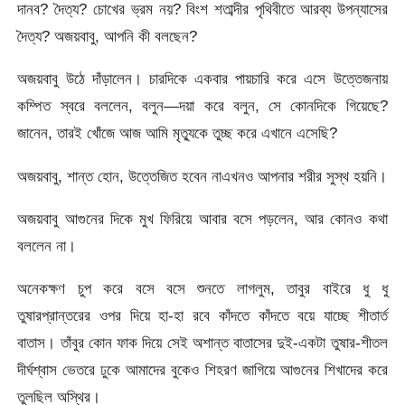
দানব? দৈত্য? চোখের ভ্রম নয়? বিংশ শতাব্দীর পৃথিবীতে আরব্য উপন্যাসের
দৈত্য? অজয়বাবু, আপনি কী বলছেন?
অজয়বাবু উঠে দাঁড়ালেন। চারদিকে একবার পায়চারি করে এসে উত্তেজনায়
কম্পিত স্বরে বললেন, বলুন—দয়া করে বলুন, সে কোনদিকে গিয়েছে?
জানেন, তারই খোঁজে আজ আমি মৃত্যুকে তুচ্ছ করে এখানে এসেছি?
অজয়বাবু, শান্ত হোন, উত্তেজিত হবেন নাএখনও আপনার শরীর সুস্থ হয়নি।
অজয়বাবু আগুনের দিকে মুখ ফিরিয়ে আবার বসে পড়লেন, আর কোনও কথা
বললেন না।
অনেকক্ষণ চুপ করে বসে বসে শুনতে লাগলুম, তাবুর বাইরে ধু ধু
তুষারপ্রান্তরের ওপর দিয়ে হা-হা রবে কাঁদতে কাঁদতে বয়ে যাচ্ছে শীতার্ত
বাতাস। তাঁবুর কোন ফাক দিয়ে সেই অশান্ত বাতাসের দুই-একটা তুষার-শীতল
দীর্ঘশ্বাস ভেতরে ঢুকে আমাদের বুকেও শিহরণ জাগিয়ে আগুনের শিখাদের করে
তুলছিল অস্থির।