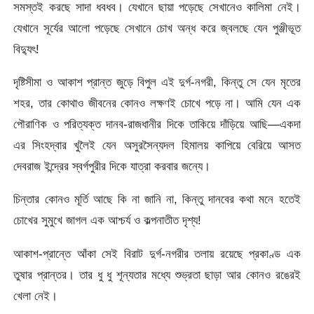
সমস্তই করছে সাদা ধবধব। যেখানে ছায়া পড়েছে সেখানেও কালিমা নেই।
যেখানে সূর্যের আলো পড়েছে সেখানে চোখ অন্ধ করে জ্বলছে যেন পুঞ্জীভূত
বিদ্যুৎ!
দৃষ্টিসীমা ও আকাশ প্রান্ত জুড়ে বিপুল এই দুর্গ-নগরী, কিন্তু সে যেন মৃতের
শহর, তার কোথাও জীবনের কোনও লক্ষণই চোখে পড়ে না। আমি যেন এক
পৌরাণিক ও পরিত্যক্ত দানব-রাজধানীর দিকে তাকিয়ে দাঁড়িয়ে আছি—একদা
এর সিংহদ্বার খুলৈই যেন অসুরসৈন্যদল হিমালয় কাপিয়ে বেরিয়ে আসত
দেবরাজ ইন্দ্রের স্বর্গপুরীর দিকে যাত্রা করবার জন্যে।
চিন্তার কোনও মূর্তি আছে কি না জানি না, কিন্তু দানবের কথা মনে হতেই
চোখের সুমুখে জাগল এক আশ্চর্য ও কল্পনাতীত দৃশ্য!
আকাশ-প্রান্তে আঁকা সেই বিরাট দুর্গ-নগরীর তলায় রয়েছে প্রকাণ্ড এক
তুষার প্রান্তর। তার ধু ধু শূন্যতার মধ্যে শুভ্রতা ছাড়া আর কোনও রঙেরই
খেলা নেই।