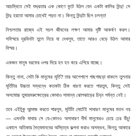
আচম্বিতে সেই শুভ্রতার এক কোণে ফুটে উঠল যেন একটা কালির বিন্দু! সে
বিন্দু হয়তো আমার চোখেই পড়ত না। কিন্তু বিন্দুটা ছিল চলন্ত!
নিশ্চলতার রাজ্যে এই সচল জীবনের লক্ষণ আমার দৃষ্টি আকর্ষণ করল।
সবিস্ময়ে দূরবিনটা তুলে নিয়ে যা দেখলুম, তাতে আরও বেড়ে উঠল আমার
বিস্ময়।
একজন মানুষ বরফের ওপর দিয়ে হন হন করে এগিয়ে যাচ্ছে।
কিন্তু নানা, সেটা কি মানুষের মূর্তি? তার আশেপাশে গাছগাছড়া থাকলে তুলনায়
মূর্তিটার উচ্চতা সম্বন্ধে কতকটা ঠিক ধারণা করতে পারতুম, কিন্তু সেই
অসমোচ্চ তুষারমরুক্ষেত্রের কোথাও সামান্য ঝোপঝাড়ের চিহ্ন পর্যন্ত নেই।
তবে এইটুকু আন্দাজ করতে পারলুম, মূর্তিটা মোটেই সাধারণ মানুষের মতন নয়
— এমনকি মাথায় সে যে-কোনও অসাধারণ দীর্ঘ মানুষেরও চেয়ে ঢের উঁচু!
একালে অতিকায় দৈত্যদানবের অস্তিত্ব কল্পনা করাও অসম্ভব, কিন্তু আকারে