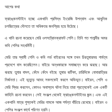
আগের কথা
ফ্রাঙ্কেনস্টাইন হচ্ছে একখানি প্রসিদ্ধ ইংরেজি উপন্যাস এবং আধুনিক
চলচ্চিত্রের দৌলতে তা অধিকতর জনপ্রিয় হয়ে উঠেছে।
এ খানি রচনা করেছেন মেরি ওলসট্রোনক্রাফট শেলি। তিনি গত শতাব্দীর অমর
কবি শেলির সহধর্মিনী।
মেরি তার স্বামী শেলি ও কবি লর্ড বাইরনের সঙ্গে তখন চিরতুষারময় পার্বত্য
প্রদেশে বাস করেছিলেন। বাইরে অন্ধকারকে সমাচ্ছন্ন করে ঝরছে। আর
ঝরছে তু্যার বাদল, কেঁদে কেঁদে বইছে তুষার ঝটিকা, চারিদিকে বোবারাত্রির
নির্জনতা। এই ভূতুড়ে আবহ সকলকেই করলে অভিভূত। বাইরন, শেলি ও
মেরি স্থির করলেন, কোনও অবাস্তব ঘটনা নিয়ে তারা প্রত্যেকেই এক একটি
কাহিনি রচনা করবেন। সেই সংকল্প থেকেই ফ্রাঙ্কেনস্টাইনর জন্ম। এবং এই
একখানি মাত্র পুস্তকই মেরির নামকে আজ পর্যন্ত বাঁচিয়ে রেখেছে। বাইরন ও
শেলির সংকল্প কার্যে পরিণত হয়নি।