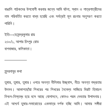
বাঙালি পাঠকদের উপযোগী করবার জন্যে আমি ঘটনা, স্থান ও পাত্রপাত্রীদের
নাম পরিবর্তিত করতে বাধ্য হয়েছি এবং সর্বত্রই মূল রচনার অনুসরণ করতে
পারিনি।
ইতি—হেমেন্দ্রকুমার রায়
২৩০/১, আপার চিৎপুর রোড
বাগবাজার, কলিকাতা।
—————–
সুন্দরবাবুর কথা
তুষার, তুষার, তুষার। ওপরে অনন্ত নীলিমার উচ্ছ্বাস, নীচে অনন্ত শুভ্রতার
উৎসব। আকাশছোঁয়া শিখরের পর শিখরের নৈবেদ্য সাজিয়ে বিরাট হিমাচল
নিশ্চল-নিস্তব্ধ হয়ে বসে আছে যোগাসনে, কোনও পরম দেবতার উপাসনায়।
এই আশ্চর্য তুষার-সমারোহের একমাত্র দর্শক হচ্ছি আমি। আমার সঙ্গীরা