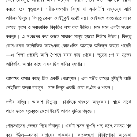
করতে হবে মৃত্যুকে। শরীর-সংস্থান বিদ্যা বা অ্যানাটমি সম্বন্ধে আমি
অভিজ্ঞ ছিলুম। কিন্তু কেবল সেইটুকুই যথেষ্ট নয়। সেইসঙ্গে হাতেনাতে মানব
দেহের ধ্বংস ও স্বাভাবিক বিকৃতিও লক্ষ করা উচিত। মনে মনে একটা সংকল্প
করলুম। এ সংকল্পের কথা শুনলে সাধারণ মানুষ হয়তো শিউরে উঠবে। কিন্তু
কোনওরকম অলৌকিক আতঙ্কই কোনওদিন আমাকে অভিভূত করতে পারেনি
—এ শিক্ষা পেয়েছি আমি শৈশবে বাবার কাছ থেকে। ভূতের গল্প বা ভূতের
আবির্ভাব, আমার কাছে এসব ছিল হাসির ব্যাপার।
আমাদের বাসার কাছে ছিল একটি গোরস্থান। এক গভীর রাত্রে চুপিচুপি আমি
সেইদিকে যাত্রা করলুম। সঙ্গে নিলুম একটি চোরা লণ্ঠন ও শাবল।
গভীর রাত্রি। আকাশ নিশ্চন্দ্র। চারদিকে থমথমে অন্ধকার। মাঝে মাঝে
পাচার ডাকে স্তব্ধতা জেগে উঠেই আবার ঘুমিয়ে পড়ছে।
গোরস্থানের ভেতরে গিয়ে দাঁড়ালুম। একটা মস্ত ঝুপসি গাছ হঠাৎ মড়মড় শব্দ
করে উঠল—দমকা বাতাসের ধাক্কায়। কতকগুলো ঝিঝিপোকা আচমকা