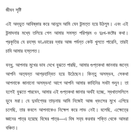
জীবন সৃষ্টি
এই অদ্ভুত আবিষ্কার করে আনন্দে আমি যেন উন্মত্ত হয়ে উঠলুম। এবং এই
উন্মাদনার মধ্যে তলিয়ে গেল আমার সমস্ত পরিশ্রম ও দুঃখ-কষ্টের কথা।
প্রকৃতির যে রহস্য ভাণ্ডারের দ্বার আজ পর্যন্ত কেউ খুলতে পারেনি, তারই
চাবি আমার হস্তগত।
বন্ধু, আপনার মুখের ভাব দেখে বুঝতে পারছি, আমার গুপ্তকথা জানবার জন্যে
আপনি অত্যন্ত আগ্রহান্বিত হয়ে উঠেছেন। কিন্তু অসম্ভব, সেকথা
আপনাকে জানানো অসম্ভব! আগে আপনি আমার কাহিনির সবটা শুনুন। তা
হলেই বুঝতে পারবেন, আমার এই গুপ্তকথা জানার অর্থই হচ্ছে, স্বখাতসলিলে
ড়ুবে মরা। যে দুর্ভাগ্যের তাড়নায় আমি নিজেই আজ ধ্বংসের মুখে এগিয়ে
চলেছি, তার কবলে আপনাকেও নিক্ষেপ করে লাভ নেই। বলেছি, এক্ষেত্রে
জ্ঞানের পাত্র হয়েছে বিষের পাত্র—এ বিষ সহ্য করবার শক্তি থেকে আমরা
বঞ্চিত।