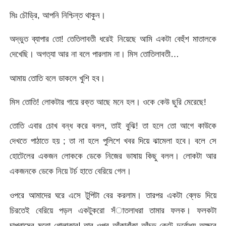
মিঃ চৌড্রি, আপনি নিশ্চিন্ত থাকুন।
অদ্ভুত ব্যাপার তো! তেতিলাবতী ধরেই নিয়েছে আমি একটা বেহুঁশ মাতালকে
দেখেছি। অগত্যা আর না বলে পারলাম না। মিস তোতিলাবতী…
আমায় তোতি বলে ডাকলে খুশি হব।
মিস তোতি! লোকটার গায়ে রক্ত আছে মনে হল। ওকে কেউ ছুরি মেরেছে!
তোতি এবার চোখ বন্ধ করে বলল, তাই বুঝি! তা হলে তো আগে কাউকে
দেখতে পাঠাতে হয় ; তা না হলে পুলিশে খবর দিয়ে ঝামেলা হবে। বলে সে
হোটেলের একজন লোককে ডেকে নিজের ভাষায় কিছু বলল। লোকটা আর
একজনকে ডেকে নিয়ে টর্চ হাতে বেরিয়ে গেল।
ওপরে আমাদের ঘরে এসে টুপিটা বের করলাম। তারপর একটা ব্লেড দিয়ে
চিরতেই বেরিয়ে পড়ল একটুকরো সঁাতলাধরা তামার ফলক। ফলকটা
চাপরাসের মতো গোলাকার! তার ওপর আঁকাবাঁকা আঁচড় কেটে দুর্বোধ্য অক্ষরে