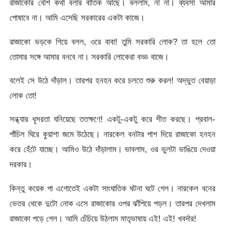
রাজাকোর বেশি কথা বলার বাতিক আছে। বললাম, না না। ব্যবসা আমার
পোষাবে না। আমি এসেছি সরকারের একটা কাজে।
রাজাকো ভড়কে গিয়ে বলল, ওরে বাবা! তুমি সরকারি লোক? তা হলে তো
তোমার সঙ্গে আমার বনবে না। সরকারি লোকেরা বড্ড বাজে।
বলেই সে উঠে দাঁড়াল। তারপর হনহন করে চলতে শুরু করল! অদ্ভুত বেয়াড়া
লোক তো!
সন্ধ্যার ধূসরতা ঘনিয়েছে ততক্ষণে! একটু-একটু করে শীত করছে। প্রবাল-
পাঁচিল ঘিরে কুয়াশা জমে উঠেছে। নারকেল বনটার পাশ দিয়ে রাজাকো হনহন
করে হেঁটে যাচ্ছে। আমিও উঠে দাঁড়ালাম। ভাবলাম, ওর ভুলটা ভাঙিয়ে দেওয়া
দরকার।
কিন্তু কয়েক পা এগোতেই একটা সাংঘাতিক ঘটনা ঘটে গেল। নারকেল বনের
ভেতর থেকে দুটো নোক এসে রাজাকোর ওপর ঝাঁপিয়ে পড়ল। তারপর দেখলাম
রাজাকো পড়ে গেল। আমি চেঁচিয়ে উঠলাম মাতৃভাষায় এই! এই! খবর্দার!