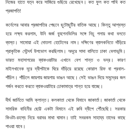
নিজের হাতে যত্ন করে সাজিয়ে গুছিয়ে রেখেছেন। কত ফুল কত পাখি কত
প্রজাপতি!
কর্নেলের আবার প্রজাপতির পেছনে ছুটোছুটির বাতিক আছে। কিন্তু আশ্বস্ত
হয়ে লক্ষ্য করলাম, উনি জর্জ ব্যুগেনভিলির সঙ্গে নিচু গলায় কথা বলতে
ব্যস্ত। সামোয়া এই দোতলা হোটেলের নাম। দক্ষিণের ব্যালকনিতে দাঁড়িয়ে
প্রাকৃতিক সৌন্দর্য উপভোগ করছিলাম। অদূরে সাদা বালিতে ঢাকা বেলাভূমি।
ভারত মহাসাগরের ব্যাকওয়াটার এখানে বেশ শান্ত ও ভদ্র। কারণ
মাইলখানেক দূরে দ্বীপটাকে ঘিরে দাঁড়িয়ে রয়েছে কোরাল রিফ বা প্রবাল-
পাঁচিল। পাঁচিলে জায়গায় জায়গায় ভাঙন আছে। সেই ভাঙন দিয়ে সমুদ্রের জল
গর্জন করতে করতে ব্যাকওয়াটারে ঢোকামাত্র শান্ত হয়ে যাচ্ছে।
দীর্ঘ জার্নিতে আমি ক্লান্ত। কলকাতা থেকে বিমানে জাকার্তা। জাকার্তা থেকে
সামরিক বাহিনীর ছোট্ট একটা বিমানে এই রুবি দ্বীপে পৌঁছেছি। সরকার
কিওটা-রহস্য নিয়ে বরাবর মাথা ঘামান। তাই সবরকম সাহায্য তাদের কাছে
পাওয়া যাবে।