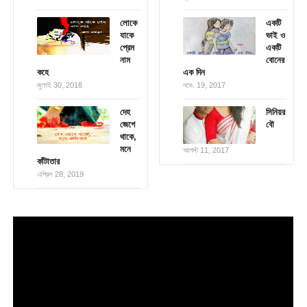
লোকে
একটি
যাকে
ভাই ও
প্রেম
একটি
নাম
বোনের
কহে
এক দিন
জুলাই 30, 2018
নভে. 19, 2017
দেহ
সিনিয়র
জেগে
বৌ
থাকে,
মনে
আগস্ট 11, 2017
কাঁটাতার
এপ্রিল 28, 2019