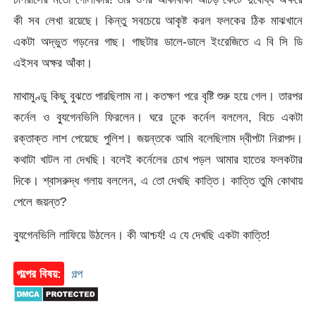
কী সব লেখা রয়েছে। কিন্তু সবচেয়ে আকৃষ্ট করল ফলকের ঠিক মাঝখানে
একটা অদ্ভুত গড়নের গাছ। গাছটার ডালে-ডালে ইংরেজিতে এ বি সি ডি
এইসব অক্ষর আঁকা।
মাথামুণ্ডু কিছু বুঝতে পারছিলাম না। কতক্ষণ পরে বৃষ্টি শুরু হয়ে গেল। তারপর
কর্নেল ও ব্যুগেনভিলি ফিরলেন। ঘরে ঢুকে কর্নেল বললেন, বিচে একটা
রক্তাক্ত লাশ পেয়েছে পুলিশ। জয়ন্তকে আমি বলেছিলাম দ্বীপটা নিরাপদ।
কথাটা খাটল না দেখছি। বলেই কর্নেলের চোখ পড়ল আমার হাতের ফলকটার
দিকে। শ্বাসরুদ্ধ গলায় বললেন, এ তো দেখছি কাত্তি। কাত্তি তুমি কোথায়
পেলে জয়ন্ত?
ব্যুগেনভিলি লাফিয়ে উঠলেন। কী আশ্চর্য! এ যে দেখছি একটা কাত্তি!
গল্পের বিষয়:
গল্প