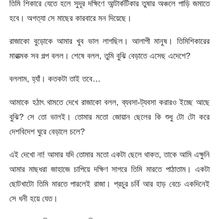
তিমি শিকারে যেতে হলে সুদূর দক্ষিণে আন্টার্কটিকার তুষার অঞ্চলে পাড়ি জমাতে
হবে। অগত্যা সে মাছের কারবারে মন দিয়েছে।
রাজাকো বুড়োকে আমার খুব ভাল লাগছিল। আলাপী মানুষ। তিমিশিকারের
মারাত্মক সব গল্প বলল। শেষে বলল, তুমি বুঝি বেড়াতে এসেছ এদেশে?
বললাম, হ্যাঁ। কতকটা তাই তবে…
আমাকে হঠাৎ থামতে দেখে রাজাকো বলল, ব্যবসা-ট্যবসা করারও ইচ্ছে আছে
বুঝি? সে তো ভালই। তোমার মতো জোয়ান ছেলের কি শুধু টো টো করে
দেশবিদেশ ঘুরে বেড়ালে চলে?
এই দেখো না! আমার যদি তোমার মতো একটা ছেলে থাকত, তাকে আমি এক্ষুনি
আমার মাছধরা জাহাজে চাপিয়ে দক্ষিণ সাগরে তিমি মারতে পাঠাতাম। একটা
ছোটখাটো তিমি মারতে পারলেই রাজা। প্রচুর চর্বি আর হাড় বেচে একদিনেই
সে ধনী হয়ে যেত।