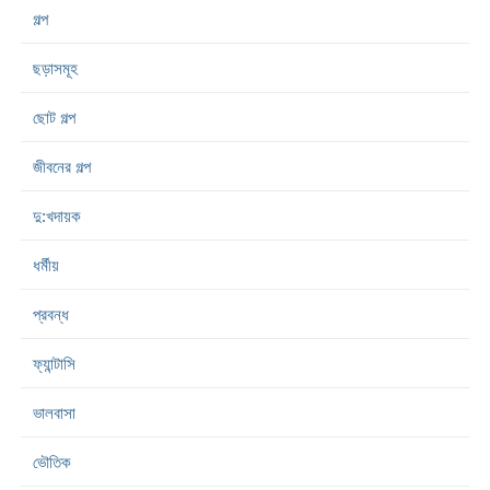
গল্প
ছড়াসমূহ
ছোট গল্প
জীবনের গল্প
দু:খদায়ক
ধর্মীয়
প্রবন্ধ
ফ্যান্টাসি
ভালবাসা
ভৌতিক