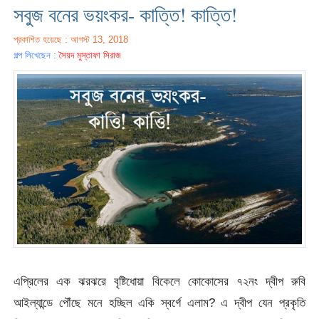
সবুজ বনের ভয়ংকর- কাত্তি! কাত্তি!
প্রকাশিত হয়েছে : আগস্ট 13, 2018
গল্প লিখেছেন :
সৈয়দ মুস্তাফা সিরাজ
এপ্রিলের এক ঝরঝরে বৃষ্টিধোয়া বিকেলে কোকোসের ৭২নং দ্বীপ রুবি
আইল্যান্ডে পৌঁছে মনে হচ্ছিল একি স্বর্গে এলাম? এ দ্বীপ যেন প্রকৃতি