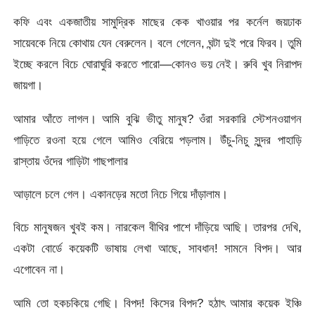
কফি এবং একজাতীয় সামুদ্রিক মাছের কেক খাওয়ার পর কর্নেল জয়ঢাক
সায়েবকে নিয়ে কোথায় যেন বেরুলেন। বলে গেলেন, ঘন্টা দুই পরে ফিরব। তুমি
ইচ্ছে করলে বিচে ঘোরাঘুরি করতে পারো—কোনও ভয় নেই। রুবি খুব নিরাপদ
জায়গা।
আমার আঁতে লাগল। আমি বুঝি ভীতু মানুষ? ওঁরা সরকারি স্টেশনওয়াগন
গাড়িতে রওনা হয়ে গেলে আমিও বেরিয়ে পড়লাম। উঁচু-নিচু সুন্দর পাহাড়ি
রাস্তায় ওঁদের গাড়িটা গাছপালার
আড়ালে চলে গেল। একানড়ের মতো নিচে গিয়ে দাঁড়ালাম।
বিচে মানুষজন খুবই কম। নারকেল বীথির পাশে দাঁড়িয়ে আছি। তারপর দেখি,
একটা বোর্ডে কয়েকটি ভাষায় লেখা আছে, সাবধান! সামনে বিপদ। আর
এগোবেন না।
আমি তো হকচকিয়ে গেছি। বিপদ! কিসের বিপদ? হঠাৎ আমার কয়েক ইঞ্চি