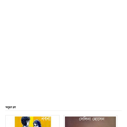
অনুরূপ গল্প