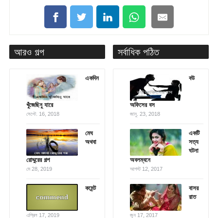
আরও গল্প
সর্বাধিক পঠিত
একদিন
বউ
খুঁজেছিনু যারে
অফিসের বস
সেপ্টে. 16, 2018
জানু. 23, 2018
মেঘ
একটি
অথবা
সত্য
ঘটনা
রোদ্দুরের গল্প
অবলম্বনে
মে 28, 2019
আগস্ট 12, 2017
কমেন্ট
বাসর
রাত
এপ্রিল 17, 2019
জুন 17, 2017