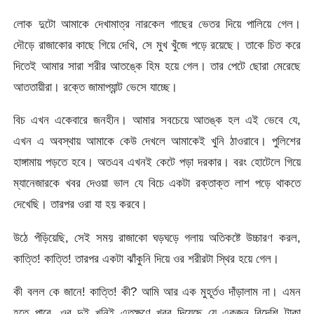
লোক দুটো আমাকে দেখামাত্র নারকেল গাছের ভেতর দিয়ে পালিয়ে গেল।
দৌড়ে রাজাকোর কাছে গিয়ে দেখি, সে মুখ খুঁজে পড়ে রয়েছে। তাকে চিত করে
দিতেই আমার সারা শরীর আতঙ্কে হিম হয়ে গেল। তার পেটে ছোরা মেরেছে
আততায়ীরা। রক্তে জামাপ্যান্ট ভেসে যাচ্ছে।
বিচ এখন একেবারে জনহীন। আমার সবচেয়ে আতঙ্ক হল এই ভেবে যে,
এখন এ অবস্থায় আমাকে কেউ দেখলে আমাকেই খুনি ঠাওরাবে। পুলিশের
হাঙ্গামায় পড়তে হবে। অতএব এখনই কেটে পড়া দরকার। বরং হোটেলে গিয়ে
ম্যানেজারকে খবর দেওয়া ভাল যে বিচে একটা রক্তাক্ত লাশ পড়ে থাকতে
দেখেছি। তারপর ওরা যা হয় করবে।
উঠে পঁড়িয়েছি, সেই সময় রাজাকো ঘড়ঘড়ে গলায় অতিকষ্টে উচ্চারণ করল,
কাত্তি! কাত্তি! তারপর একটা ঝাঁকুনি দিয়ে ওর শরীরটা স্থির হয়ে গেল।
কী বলল কে জানে! কাত্তি! কী? আমি আর এক মুহূর্তও দাঁড়ালাম না। এমন
হতে পারে, ওর দুই খুনিই এতক্ষণে খবর দিয়েছে যে একজন বিদেশি টাকা