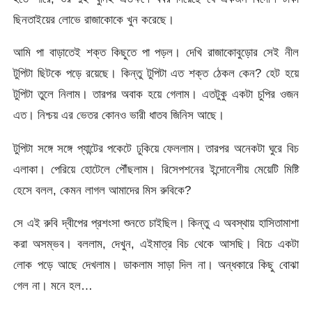
ছিনতাইয়ের লোভে রাজাকোকে খুন করেছে।
আমি পা বাড়াতেই শক্ত কিছুতে পা পড়ল। দেখি রাজাকোবুড়োর সেই নীল
টুপিটা ছিটকে পড়ে রয়েছে। কিন্তু টুপিটা এত শক্ত ঠেকল কেন? হেট হয়ে
টুপিটা তুলে নিলাম। তারপর অবাক হয়ে গেলাম। এতটুকু একটা চুপির ওজন
এত। নিশ্চয় এর ভেতর কোনও ভারী ধাতব জিনিস আছে।
টুপিটা সঙ্গে সঙ্গে প্যান্টের পকেটে ঢুকিয়ে ফেললাম। তারপর অনেকটা ঘুরে বিচ
এলাকা। পেরিয়ে হোটেলে পৌঁছলাম। রিসেপশনের ইন্দোনেশীয় মেয়েটি মিষ্টি
হেসে বলল, কেমন লাগল আমাদের মিস রুবিকে?
সে এই রুবি দ্বীপের প্রশংসা শুনতে চাইছিল। কিন্তু এ অবস্থায় হাসিতামাশা
করা অসম্ভব। বললাম, দেখুন, এইমাত্র বিচ থেকে আসছি। বিচে একটা
লোক পড়ে আছে দেখলাম। ডাকলাম সাড়া দিল না। অন্ধকারে কিছু বোঝা
গেল না। মনে হল…