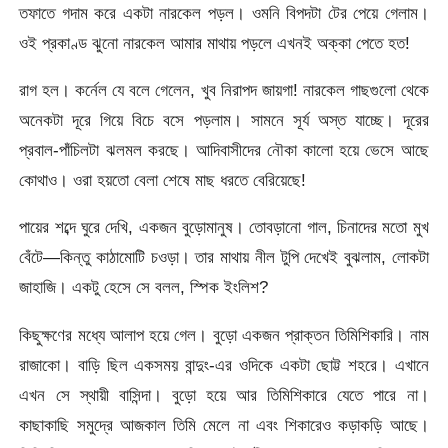
তফাতে গদাম করে একটা নারকেল পড়ল। ওমনি বিপদটা টের পেয়ে গেলাম।
ওই প্রকাণ্ড ঝুনো নারকেল আমার মাথায় পড়লে এখনই অক্কা পেতে হত!
রাগ হল। কর্নেল যে বলে গেলেন, খুব নিরাপদ জায়গা! নারকেল গাছগুলো থেকে
অনেকটা দূরে গিয়ে বিচে বসে পড়লাম। সামনে সূর্য অস্ত যাচ্ছে। দূরের
প্রবাল-পাঁচিলটা ঝলমল করছে। আদিবাসীদের নৌকা কালো হয়ে ভেসে আছে
কোথাও। ওরা হয়তো বেলা শেষে মাছ ধরতে বেরিয়েছে!
পায়ের শব্দে ঘুরে দেখি, একজন বুড়োমানুষ। তোবড়ানো গাল, চিনাদের মতো মুখ
বেঁটে—কিন্তু কাঠামোটি চওড়া। তার মাথায় নীল টুপি দেখেই বুঝলাম, লোকটা
জাহাজি। একটু হেসে সে বলল, স্পিক ইংলিশ?
কিছুক্ষণের মধ্যে আলাপ হয়ে গেল। বুড়ো একজন প্রাক্তন তিমিশিকারি। নাম
রাজাকো। বাড়ি ছিল একসময় বান্দুং-এর ওদিকে একটা ছোট্ট শহরে। এখানে
এখন সে স্থায়ী বাসিন্দা। বুড়ো হয়ে আর তিমিশিকারে যেতে পারে না।
কাছাকাছি সমুদ্রে আজকাল তিমি মেলে না এবং শিকারেও কড়াকড়ি আছে।