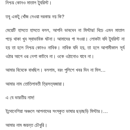
নিশ্চয় কোনও মাতাল ট্যুরিস্ট।
তবু একটু খোঁজ নেওয়া দরকার নয় কি?
মেয়েটি হাসতে হাসতে বলল, আপনি ভাববেন না মিস্টার! বিচে এমন মাতাল
পড়ে থাকা খুব স্বাভাবিক ঘটনা। আমাদের গা সওয়া। লোকটা যদি ট্যুরিস্ট না
হয় তা হলে নিশ্চয় কোনও নাবিক। নাবিক যদি হয়, তা হলে আগামীকাল সূর্য
ওঠার আগে ওর নেশা কাটবে না। ওকে ওঠানোও যাবে না।
আমার বিবেকে বাধছিল। বললাম, বরং পুলিশে খবর দিন না মিস…
আমার নাম তোতিলাবতী ত্রিসত্যজায়া।
এ যে ভারতীয় নাম!
ইন্দোনেশিয়া অঞ্চলে আপনাদের সংস্কৃত ভাষার ছড়াছড়ি মিস্টার।…
আমার নাম জয়ন্ত চৌধুরি।