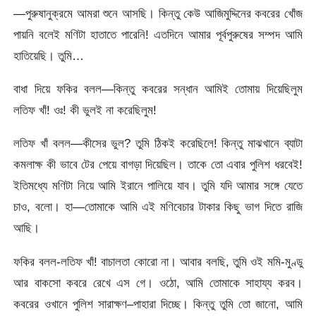
—পুরুষানুক্রমে আমরা শুনে আসছি। কিন্তু কেউ আজিমুদ্দিনের কবরের খোঁজ
পায়নি বলেই মণিটা হাতাতে পারেনি! এতদিনে আমার পূর্বপুরুষের সম্পদ আমি
হাতিয়েছি। তুমি…
বাধা দিয়ে ফকির বলল—কিন্তু কবরের সন্ধান আমিই তোমায় দিয়েছিলুম
লতিফ খাঁ! ওঃ! কী ভুলই না করেছিলুম!
লতিফ খাঁ বলল—কীসের ভুল? তুমি ঠিকই করেছিলে! কিন্তু মাঝখানে ব্যাটা
কমলাক্ষ কী ভাবে টের পেয়ে বাগড়া দিয়েছিল। তাকে তো এবার পুলিশ ধরবেই!
ইতিমধ্যে মণিটা নিয়ে আমি ইরানে পালিয়ে যাব। তুমি যদি আমার সঙ্গে যেতে
চাও, বলো। হা—তোমাকে আমি এই মণিবেচার টাকার কিছু ভাগ দিতে রাজি
আছি।
ফকির বলল-লতিফ খাঁ! বাচালতা কোরো না। আবার বলছি, তুমি ওই মমি-মুণ্ডু
আর বাকসো কবরে রেখে এস গে। ওঠো, আমি তোমাকে সাহায্য করব।
কবরের ওখানে পুলিশ সারাক্ষণ–পাহারা দিচ্ছে। কিন্তু তুমি তো জানো, আমি