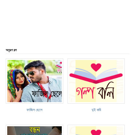
অনুরূপ গল্প
ফাজিল ছেলে
দুই কবি