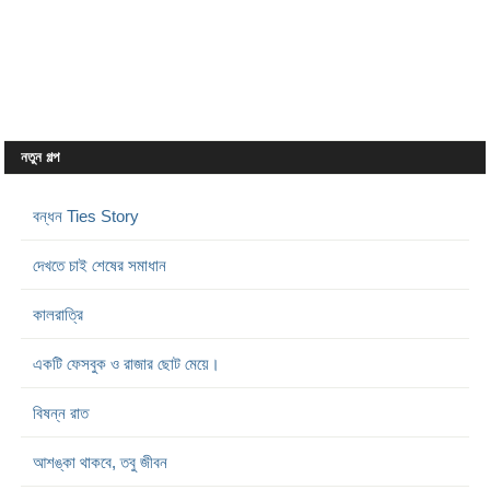
নতুন গল্প
বন্ধন Ties Story
দেখতে চাই শেষের সমাধান
কালরাত্রি
একটি ফেসবুক ও রাজার ছোট মেয়ে।
বিষন্ন রাত
আশঙ্কা থাকবে, তবু জীবন