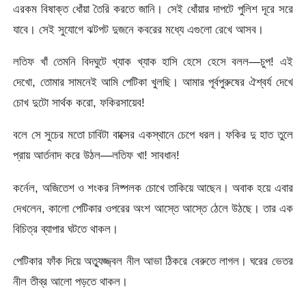
এরকম বিষাক্ত ধোঁয়া তৈরি করতে জানি। সেই ধোঁয়ার দাপটে পুলিশ দূরে সরে
যাবে। সেই সুযোগে ঝটপট দুজনে কবরের মধ্যে এগুলো রেখে আসব।
লতিফ খাঁ তেমনি বিদঘুটে খ্যাক খ্যাক হাসি হেসে হেসে বলল—চুপ! এই
দেখো, তোমার সামনেই আমি পেটিকা খুলছি। আমার পূর্বপুরুষের ঐশ্বর্য দেখে
চোখ দুটো সার্থক করো, ফকিরসায়েব!
বলে সে সুচের মতো চাবিটা বাক্সের একস্থানে চেপে ধরল। ফকির দু হাত তুলে
প্রায় আর্তনাদ করে উঠল—লতিফ খা! সাবধান!
কর্নেল, অজিতেশ ও শংকর নিষ্পলক চোখে তাকিয়ে আছেন। অবাক হয়ে এবার
দেখলেন, কালো পেটিকার ওপরের অংশ আস্তে আস্তে ঠেলে উঠছে। তার এক
বিচিত্র ব্যাপার ঘটতে থাকল।
পেটিকার ফাঁক দিয়ে অত্যুজ্জ্বল নীল আভা ঠিকরে বেরুতে লাগল। ঘরের ভেতর
নীল তীব্র আলো পড়তে থাকল।