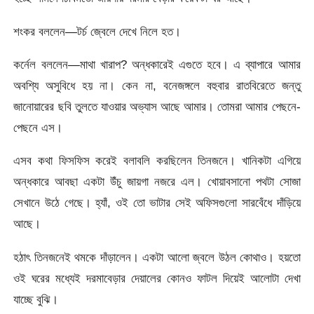
শংকর বললেন—টর্চ জ্বেলে দেখে নিলে হত।
কর্নেল বললেন—মাথা খারাপ? অন্ধকারেই এগুতে হবে। এ ব্যাপারে আমার
অবশ্যি অসুবিধে হয় না। কেন না, বনেজঙ্গলে বহুবার রাতবিরেতে জন্তু
জানোয়ারের ছবি তুলতে যাওয়ার অভ্যাস আছে আমার। তোমরা আমার পেছনে-
পেছনে এস।
এসব কথা ফিসফিস করেই বলাবলি করছিলেন তিনজনে। খানিকটা এগিয়ে
অন্ধকারে আবছা একটা উঁচু জায়গা নজরে এল। খোয়াবসানো পথটা সোজা
সেখানে উঠে গেছে। হ্যাঁ, ওই তো ভাটার সেই অফিসগুলো সারবেঁধে দাঁড়িয়ে
আছে।
হঠাৎ তিনজনেই থমকে দাঁড়ালেন। একটা আলো জ্বলে উঠল কোথাও। হয়তো
ওই ঘরের মধ্যেই দরমাবেড়ার দেয়ালের কোনও ফাটল দিয়েই আলোটা দেখা
যাচ্ছে বুঝি।