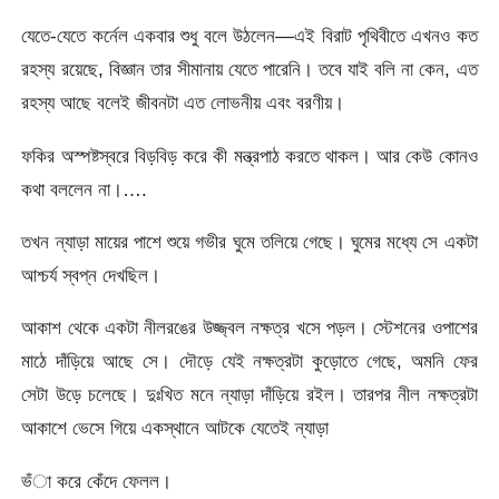
যেতে-যেতে কর্নেল একবার শুধু বলে উঠলেন—এই বিরাট পৃথিবীতে এখনও কত
রহস্য রয়েছে, বিজ্ঞান তার সীমানায় যেতে পারেনি। তবে যাই বলি না কেন, এত
রহস্য আছে বলেই জীবনটা এত লোভনীয় এবং বরণীয়।
ফকির অস্পষ্টস্বরে বিড়বিড় করে কী মন্ত্রপাঠ করতে থাকল। আর কেউ কোনও
কথা বললেন না।….
তখন ন্যাড়া মায়ের পাশে শুয়ে গভীর ঘুমে তলিয়ে গেছে। ঘুমের মধ্যে সে একটা
আশ্চর্য স্বপ্ন দেখছিল।
আকাশ থেকে একটা নীলরঙের উজ্জ্বল নক্ষত্র খসে পড়ল। স্টেশনের ওপাশের
মাঠে দাঁড়িয়ে আছে সে। দৌড়ে যেই নক্ষত্রটা কুড়োতে গেছে, অমনি ফের
সেটা উড়ে চলেছে। দুঃখিত মনে ন্যাড়া দাঁড়িয়ে রইল। তারপর নীল নক্ষত্রটা
আকাশে ভেসে গিয়ে একস্থানে আটকে যেতেই ন্যাড়া
ভঁা করে কেঁদে ফেলল।