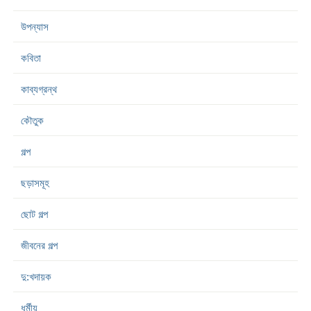
উপন্যাস
কবিতা
কাব্যগ্রন্থ
কৌতুক
গল্প
ছড়াসমূহ
ছোট গল্প
জীবনের গল্প
দু:খদায়ক
ধর্মীয়