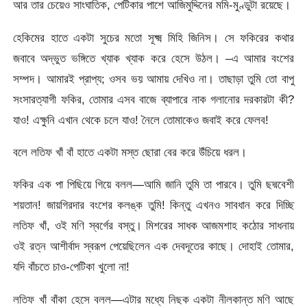
আর তার চেয়েও সাংঘাতিক, পেটিকার পাশে আজিমুদ্দিনের মমি-মুণ্ডুটা রয়েছে।
হেকিমের হাতে একটা সুচের মতো সূক্ষ্ম মিহি জিনিস। সে ফকিরের কথার
জবাবে অদ্ভুত ভঙ্গিতে খ্যাক খ্যাক করে হেসে উঠল। –এ আমার বংশের
সম্পদ। আমারই প্রাপ্য; ওসব ভয় আমায় দেখিও না। তাছাড়া তুমি তো বাপু
সংসারত্যাগী ফকির, তোমার এসব বাজে ব্যাপারে নাক গলানোর দরকারটা কী?
যাও! এক্ষুনি এখান থেকে চলে যাও! নৈলে তোমাকেও জবাই করে ফেলব!
বলে লতিফ খাঁ বাঁ হাতে একটা মস্ত ছোরা বের করে উঁচিয়ে ধরল।
ফকির এক পা পিছিয়ে গিয়ে বলল—আমি জানি তুমি তা পারবে। তুমি ছদ্মবেশী
শয়তান! জায়গিরদার বংশের কলঙ্ক তুমি! কিন্তু এখনও সাবধান করে দিচ্ছি
লতিফ খাঁ, ওই মণি স্বর্গের বস্তু। মিশরের সাধক আজমশাহ কঠোর সাধনায়
ওই রত্ন আশীর্বাদ স্বরূপ পেয়েছিলেন এক দেবদূতের কাছে। দোহাই তোমার,
যদি বাঁচতে চাও-পেটিকা খুলো না!
লতিফ খাঁ বাঁকা হেসে বলল—এটার মধ্যে নিছক একটা নীলকান্ত মণি আছে