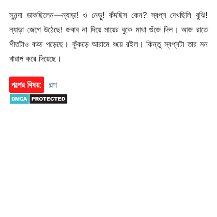
সুনন্দা ডাকছিলেন—ন্যাড়া! ও নেড়ু! কঁদছিস কেন? স্বপ্ন দেখছিলি বুঝি!
ন্যাড়া জেগে উঠেছে! জবাব না দিয়ে মায়ের বুকে মাথা গুঁজে দিল। আজ রাতে
শীতটাও বড্ড পড়েছে। কুঁকড়ে আরামে শুয়ে রইল। কিন্তু স্বপ্নটা তার মন
খারাপ করে দিয়েছে।
গল্পের বিষয়:
গল্প