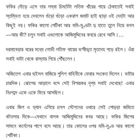
ফকির দৌড়ে এসে তার লম্বা চিমটেটা লতিফ খাঁয়ের গায়ে ঠেকাতেই সবাই
স্তম্ভিত হয়ে দেখলেন গুঁড়ো গুঁড়ো একরাশ জমাট ছাই ছাড়া ওই দেহটা আর
কিছুই নয়। ফকির কালো পেটিকা আর মমি-মুণ্ডটা দু হাতে তুলে নিয়ে বলল
—আর কী? চলুন সবাই এগুলোকে আজিমুদ্দিনের কবরে রেখে আসি।…
দরমাবেড়ার ঘরের মধ্যে লোভী লতিফ খায়ের ভস্মীভূত মৃতদেহ পড়ে রইল। ওঁরা
সবাই ভাটা থেকে রাস্তায় গিয়ে পৌঁছলেন।
অজিতেশ এবার হুইসল বাজিয়ে পুলিশ বাহিনীকে ফেরার সংকেত দিলেন। ভাটার
চারদিক। ঝোপের আড়ালে বসে সেই বিস্ময়কর দৃশ্য সবাই দেখেছে! এবার
নিঃশব্দে একে একে ফিরে আসছিল।
এবার জিপ ও ভ্যান এগিয়ে চলল স্টেশনের ওধারে সেই পোড়ড়া জমিতে
বটতলার দিকে—যেখানে বালক আজিমুদ্দিনের কবর আছে। ফকির জিপের
সামনে কর্নেলের পাশে বসে আছে। তার কোলের ওপর মমি-মুণ্ড আর কালো
পেটিকা।