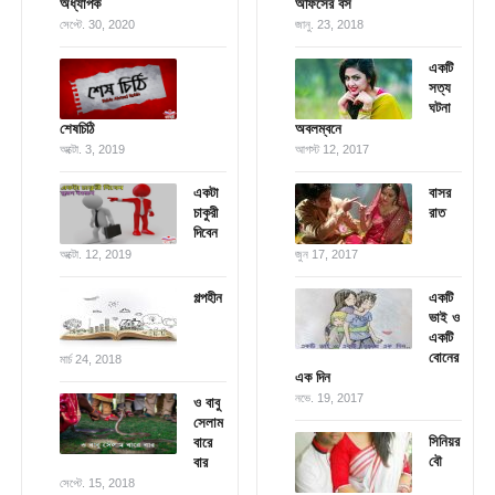
অধ্যাপক
অফিসের বস
সেপ্টে. 30, 2020
জানু. 23, 2018
একটি
সত্য
ঘটনা
শেষচিঠি
অবলম্বনে
অক্টো. 3, 2019
আগস্ট 12, 2017
একটা
বাসর
চাকুরী
রাত
দিবেন
অক্টো. 12, 2019
জুন 17, 2017
গল্পহীন
একটি
ভাই ও
একটি
বোনের
মার্চ 24, 2018
এক দিন
নভে. 19, 2017
ও বাবু
সেলাম
সিনিয়র
বারে
বৌ
বার
সেপ্টে. 15, 2018