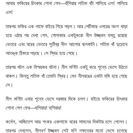
আবার ফকিরের চিৎকার শোনা গেল—হুঁশিয়ার লতিফ খাঁ! পালিয়ে এস! পালিয়ে
এস!
তারপর ফকির এক লাফে বাইরে গিয়ে পড়ল। আর পেটিকার ওপরের অংশ খাড়া
হয়ে ওঠার পর দেখা গেল, গোলাকার একটুকরো নীল উজ্জ্বল বস্তু রয়েছে
ভেতরে এবং ঘরের ভেতরে সুতীব্র নীল আলোর ঝলকানি। লতিফ খাঁ দুচোখে
আতঙ্ক ঠিকরে পড়ছে। সে স্থির হয়ে গেছে।
তারপর ঘটল এক বিস্ময়কর ঘটনা। নীল মণিটা একটু করে শূন্যে ভেসে উঠতে
থাকল। কিন্তু লতিফ খাঁ তেমনি স্থির। যেন নীলরঙের একটা মমি হয়ে গেছে
সে।
নীল মণিটা এবার শূন্যে ভেসে দরজার দিকে চলল। বাইরে ফকিরের চিৎকার
শোনা গেল ফের—হুশিয়ার! হুশিয়ার!
কর্নেল, অজিতেশ আর শংকর একলাফে ঘরের সামনের দিকটায় চলে গেলেন।
তারপর দেখলেন, নীলবর্ণ উজ্জ্বল সেই মণি নক্ষত্রের মতো ভেসে চলেছে