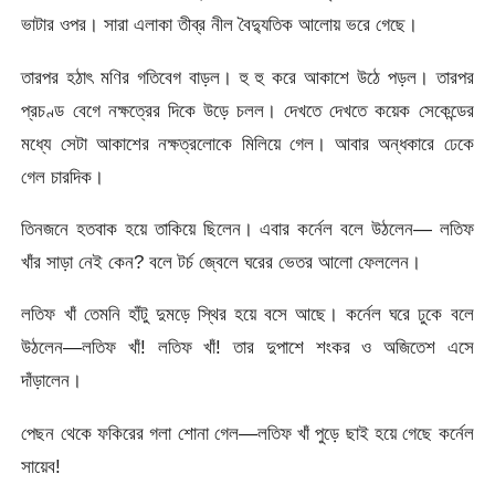
ভাটার ওপর। সারা এলাকা তীব্র নীল বৈদ্যুতিক আলোয় ভরে গেছে।
তারপর হঠাৎ মণির গতিবেগ বাড়ল। হু হু করে আকাশে উঠে পড়ল। তারপর
প্রচণ্ড বেগে নক্ষত্রের দিকে উড়ে চলল। দেখতে দেখতে কয়েক সেকেন্ডের
মধ্যে সেটা আকাশের নক্ষত্রলোকে মিলিয়ে গেল। আবার অন্ধকারে ঢেকে
গেল চারদিক।
তিনজনে হতবাক হয়ে তাকিয়ে ছিলেন। এবার কর্নেল বলে উঠলেন— লতিফ
খাঁর সাড়া নেই কেন? বলে টর্চ জ্বেলে ঘরের ভেতর আলো ফেললেন।
লতিফ খাঁ তেমনি হাঁটু দুমড়ে স্থির হয়ে বসে আছে। কর্নেল ঘরে ঢুকে বলে
উঠলেন—লতিফ খাঁ! লতিফ খাঁ! তার দুপাশে শংকর ও অজিতেশ এসে
দাঁড়ালেন।
পেছন থেকে ফকিরের গলা শোনা গেল—লতিফ খাঁ পুড়ে ছাই হয়ে গেছে কর্নেল
সায়েব!