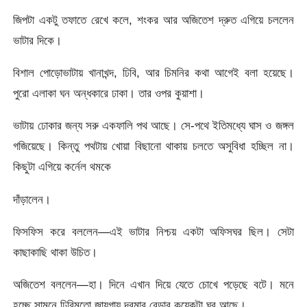
জিপটা একটু তফাতে রেখে কলে, শংকর আর অজিতেশ দ্রুত এগিয়ে চললেন
ভাটার দিকে।
বিশাল পোড়োভাটায় খানাখন্দ, ঢিবি, আর চিমনির কথা আগেই বলা হয়েছে।
পুরো এলাকা ঘন অন্ধকারে ঢাকা। তার ওপর কুয়াশা।
ভাটায় ঢোকার জন্য সরু একফালি পথ আছে। সে-পথে ইতিমধ্যে ঘাস ও জঙ্গল
গজিয়েছে। কিন্তু পথটায় খোয়া বিছানো থাকায় চলতে অসুবিধা হচ্ছিল না।
কিছুটা এগিয়ে কর্নেল থমকে
দাঁড়ালেন।
ফিসফিস করে বললেন—এই ভাটার নিশ্চয় একটা অফিসঘর ছিল। সেটা
কাছাকাছি থাকা উচিত।
অজিতেশ বললেন—হা। দিনে এখান দিয়ে যেতে চোখে পড়েছে বটে। মনে
হচ্ছে সামনে ঢিবিমতো জায়গায় দরমার বেড়ার কয়েকটা ঘর আছে।