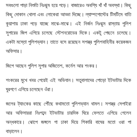
সবগুলো পাড়া নিশুতি নিঃঝুম হয়ে পড়ে। বাজারেও অবশ্যি খাঁ খাঁ অবস্থা। কিছু
কিছু দোকান খোলা এবং লোকেরা আড্ডা দিচ্ছে। ল্যাম্পপোস্টের টিমটিমে বাতি
কুয়াশায় ঢাকা পড়ে যাচ্ছে মাঝে-মাঝে। এই নির্জন নিঃঝুম রাস্তায় পুলিশ
সুপারের জিপ এগিয়ে চলেছে স্টেশনরোডের দিকে। একটু পেছনে চলেছে।
একটা মস্তো পুলিশভ্যান। তাতে বসে রয়েছেন সশস্ত্র পুলিশবাহিনীর কয়েকজন
অফিসার।
জিপে আছেন পুলিশ সুপার অজিতেশ, কর্নেল আর শংকর।
শংকরের মুখে খবর পেয়েই এই অভিযান। সতুবালাদের পোড়ো ইটভাটার দিকে
ঘুরপণে এগিয়ে চলেছেন ওঁরা।
জলের ট্যাংকের কাছে পৌঁছে কথামতো পুলিশভ্যান থামল। সশস্ত্র সেপাইরা
আর অফিসাররা নিঃশব্দে ইটভাটার চারদিক ঘিরে ফেলতে এগিয়ে গেলেন
অন্ধকারে। ঝোপে জঙ্গলে গা ঢাকা দিয়ে শিকারি বাঘের মতো ওরা পা
বাড়ালেন।