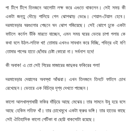
পা টিপে টিপে তিনজনে আলোটা লক্ষ করে এগুতে থাকলেন। সেই সময় কী
একটা জন্তু দৌড়ে পালিয়ে গেল ঝোপঝাড় ভেঙে। শেয়াল-টেয়াল হেবে।
দরমাবেড়ার ঘরগুলোর পেছনে ঘন ঝোপ গজিয়েছে। সেই ঝোপে ঢুকে একটা
ফাটলে কর্নেল উঁকি মারতে যাচ্ছেন, এমন সময় ঘরের ভেতর চাপা গলায় কে
কথা বলে উঠল-লতিফ খা! তোমায় এখনও সাবধান করে দিচ্ছি, পবিত্র ওই মণি
তোমার পাপের হাতে ছোঁবার চেষ্টা কোরো না। সর্বনাশ হবে!
কী অবাক! এ তো সেই পিরের মাজারের জাদুকর ফকিরের গলা!
দরমাবেড়ার দেয়ালের অবস্থা আঁঝরা। এখন তিনজনে তিনটে ফাটলে চোখ
রেখেছেন। ভেতরে এক বিচিত্র দৃশ্য দেখতে পাচ্ছেন।
কালো আলখাল্লাধারী ফকির দাঁড়িয়ে আছে মেঝেয়। তার সামনে উবু হয়ে বসে
আছে হেকিম লতিফ খাঁ। তার চোখেমুখে একটা ক্রুর ভঙ্গি। তার হাতের কাছে
সেই ঐতিহাসিক কালো পেটিকা বা ছোট্ট বাকসোটা রয়েছে।