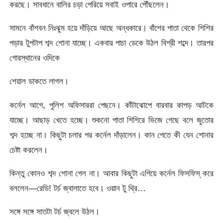
করছে। সাবধানে বালির চড়া পেরিয়ে সবাই ওপারে পৌঁছলেন।
সামনে বাঁশবন নিঃঝুম হয়ে দাঁড়িয়ে আছে অন্ধকারে। বাঁশের পাতা থেকে শিশির
পড়ার টুপটাপ শব্দ শোনা যাচ্ছে। একবার পাচা ডেকে উঠল বিশ্রী শব্দে। তারপর
গোরস্থানের ওদিকে
শেয়াল ডাকতে লাগল।
কর্নেল আগে, পুলিশ অফিসাররা পেছনে। কাঁটাঝোপে বারবার কাপড় আটকে
যাচ্ছে। আছাড় খেতে হচ্ছে। শুকনো পাতা শিশিরে ভিজে গেছে বলে জুতোর
শব্দ হচ্ছে না। কিছুটা চলার পর কর্নেল দাঁড়ালেন। কান পেতে কী যেন শোনার
চেষ্টা করলেন।
কিন্তু কোনও শব্দ শোনা গেল না। আবার কিছুটা এগিয়ে কর্নেল ফিসফিস্ করে
বললেন—রেডি! টর্চ জ্বালাতে হবে। ওয়ান টু থ্রি…
সঙ্গে সঙ্গে সাতটা টর্চ জ্বলে উঠল।