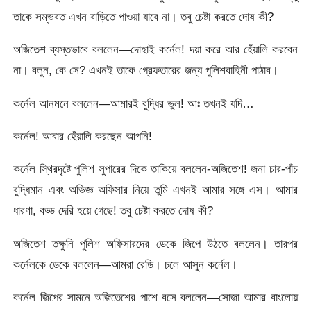
তাকে সম্ভবত এখন বাড়িতে পাওয়া যাবে না। তবু চেষ্টা করতে দোষ কী?
অজিতেশ ব্যস্তভাবে বললেন—দোহাই কর্নেল! দয়া করে আর হেঁয়ালি করবেন
না। বলুন, কে সে? এখনই তাকে গ্রেফতারের জন্য পুলিশবাহিনী পাঠাব।
কর্নেল আনমনে বললেন—আমারই বুদ্ধির ভুল! আঃ তখনই যদি…
কর্নেল! আবার হেঁয়ালি করছেন আপনি!
কর্নেল স্থিরদৃষ্টে পুলিশ সুপারের দিকে তাকিয়ে বললেন-অজিতেশ! জনা চার-পাঁচ
বুদ্ধিমান এবং অভিজ্ঞ অফিসার নিয়ে তুমি এখনই আমার সঙ্গে এস। আমার
ধারণা, বড্ড দেরি হয়ে গেছে! তবু চেষ্টা করতে দোষ কী?
অজিতেশ তক্ষুনি পুলিশ অফিসারদের ডেকে জিপে উঠতে বললেন। তারপর
কর্নেলকে ডেকে বললেন—আমরা রেডি। চলে আসুন কর্নেল।
কর্নেল জিপের সামনে অজিতেশের পাশে বসে বললেন—সোজা আমার বাংলোয়