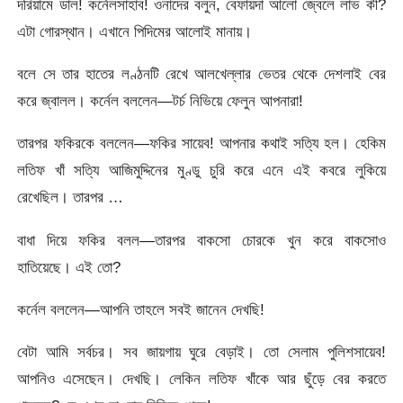
দরিয়ামে ডাল! কর্নেলসাহাব! ওনাদের বলুন, বেফায়দা আলো জ্বেলে লাভ কী?
এটা গোরস্থান। এখানে পিদিমের আলোই মানায়।
বলে সে তার হাতের লণ্ঠনটি রেখে আলখেল্লার ভেতর থেকে দেশলাই বের
করে জ্বালল। কর্নেল বললেন—টর্চ নিভিয়ে ফেলুন আপনারা!
তারপর ফকিরকে বললেন—ফকির সায়েব! আপনার কথাই সত্যি হল। হেকিম
লতিফ খাঁ সত্যি আজিমুদ্দিনের মুণ্ডু চুরি করে এনে এই কবরে লুকিয়ে
রেখেছিল। তারপর …
বাধা দিয়ে ফকির বলল—তারপর বাকসো চোরকে খুন করে বাকসোও
হাতিয়েছে। এই তো?
কর্নেল বললেন—আপনি তাহলে সবই জানেন দেখছি!
বেটা আমি সর্বচর। সব জায়গায় ঘুরে বেড়াই। তো সেলাম পুলিশসায়েব!
আপনিও এসেছেন। দেখছি। লেকিন লতিফ খাঁকে আর ছুঁড়ে বের করতে