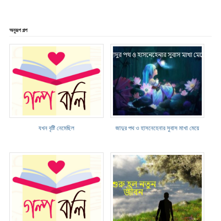
অনুরূপ গল্প
যখন বৃষ্টি নেমেছিল
জাদুর পথ ও হাসনেহেনার সুবাস মাখা মেয়ে