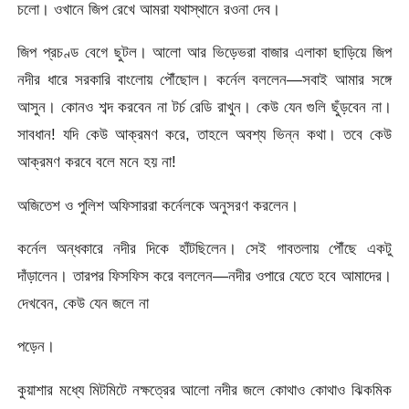
চলো। ওখানে জিপ রেখে আমরা যথাস্থানে রওনা দেব।
জিপ প্রচণ্ড বেগে ছুটল। আলো আর ভিড়েভরা বাজার এলাকা ছাড়িয়ে জিপ
নদীর ধারে সরকারি বাংলোয় পৌঁছোল। কর্নেল বললেন—সবাই আমার সঙ্গে
আসুন। কোনও শব্দ করবেন না টর্চ রেডি রাখুন। কেউ যেন গুলি ছুঁড়বেন না।
সাবধান! যদি কেউ আক্রমণ করে, তাহলে অবশ্য ভিন্ন কথা। তবে কেউ
আক্রমণ করবে বলে মনে হয় না!
অজিতেশ ও পুলিশ অফিসাররা কর্নেলকে অনুসরণ করলেন।
কর্নেল অন্ধকারে নদীর দিকে হাঁটছিলেন। সেই গাবতলায় পৌঁছে একটু
দাঁড়ালেন। তারপর ফিসফিস করে বললেন—নদীর ওপারে যেতে হবে আমাদের।
দেখবেন, কেউ যেন জলে না
পড়েন।
কুয়াশার মধ্যে মিটমিটে নক্ষত্রের আলো নদীর জলে কোথাও কোথাও ঝিকমিক