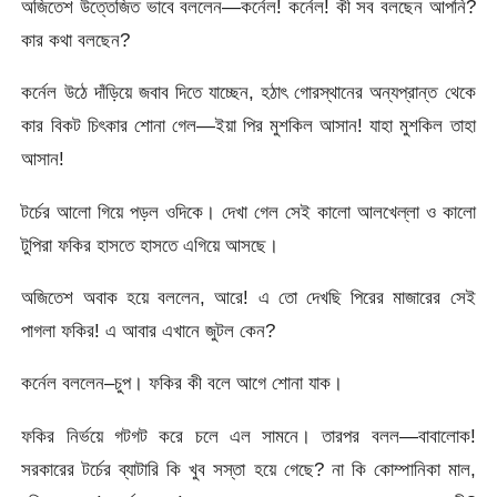
অজিতেশ উত্তেজিত ভাবে বললেন—কর্নেল! কর্নেল! কী সব বলছেন আপনি?
কার কথা বলছেন?
কর্নেল উঠে দাঁড়িয়ে জবাব দিতে যাচ্ছেন, হঠাৎ গোরস্থানের অন্যপ্রান্ত থেকে
কার বিকট চিৎকার শোনা গেল—ইয়া পির মুশকিল আসান! যাহা মুশকিল তাহা
আসান!
টর্চের আলো গিয়ে পড়ল ওদিকে। দেখা গেল সেই কালো আলখেল্লা ও কালো
টুপিরা ফকির হাসতে হাসতে এগিয়ে আসছে।
অজিতেশ অবাক হয়ে বললেন, আরে! এ তো দেখছি পিরের মাজারের সেই
পাগলা ফকির! এ আবার এখানে জুটল কেন?
কর্নেল বললেন–চুপ। ফকির কী বলে আগে শোনা যাক।
ফকির নির্ভয়ে গটগট করে চলে এল সামনে। তারপর বলল—বাবালোক!
সরকারের টর্চের ব্যাটারি কি খুব সস্তা হয়ে গেছে? না কি কোম্পানিকা মাল,