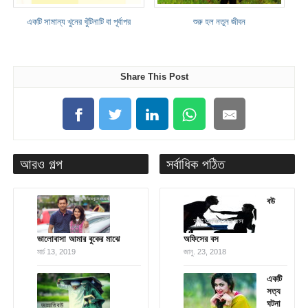
একটি সামান্য খুনের খুঁটিনাটি বা পূর্বাপর
শুরু হল নতুন জীবন
Share This Post
আরও গল্প
সর্বাধিক পঠিত
বউ
ভালোবাসা আমার বুকের মাঝে
অফিসের বস
মার্চ 13, 2019
জানু. 23, 2018
একটি
সত্য
ঘটনা