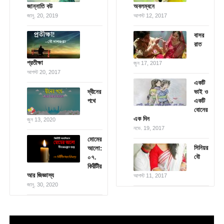
জান্নাতি বউ
অবলম্বনে
জানু. 20, 2019
আগস্ট 12, 2017
বাসর
রাত
প্রতীক্ষা
জুন 17, 2017
আগস্ট 20, 2017
একটি
দ্বীনের
ভাই ও
পথে
একটি
বোনের
এক দিন
জুন 13, 2020
নভে. 19, 2017
মোমের
সিনিয়র
আলো:
বৌ
০৭.
কিরীটীর
আর জিজ্ঞাস্য
আগস্ট 11, 2017
জানু. 30, 2020