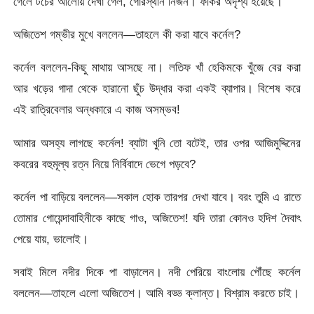
গেলে টর্চের আলোয় দেখা গেল, গোরস্থান নির্জন। ফকির অদৃশ্য হয়েছে।
অজিতেশ গম্ভীর মুখে বললেন—তাহলে কী করা যাবে কর্নেল?
কর্নেল বললেন-কিছু মাথায় আসছে না। লতিফ খাঁ হেকিমকে খুঁজে বের করা
আর খড়ের গাদা থেকে হারানো ছুঁচ উদ্ধার করা একই ব্যাপার। বিশেষ করে
এই রাত্রিবেলার অন্ধকারে এ কাজ অসম্ভব!
আমার অসহ্য লাগছে কর্নেল! ব্যাটা খুনি তো বটেই, তার ওপর আজিমুদ্দিনের
কবরের বহুমূল্য রত্ন নিয়ে নির্বিবাদে ভেগে পড়বে?
কর্নেল পা বাড়িয়ে বললেন—সকাল হোক তারপর দেখা যাবে। বরং তুমি এ রাতে
তোমার গোয়েন্দাবাহিনীকে কাছে গাও, অজিতেশ! যদি তারা কোনও হদিশ দৈবাৎ
পেয়ে যায়, ভালোই।
সবাই মিলে নদীর দিকে পা বাড়ালেন। নদী পেরিয়ে বাংলোয় পৌঁছে কর্নেল
বললেন—তাহলে এলো অজিতেশ। আমি বড্ড ক্লান্ত। বিশ্রাম করতে চাই।