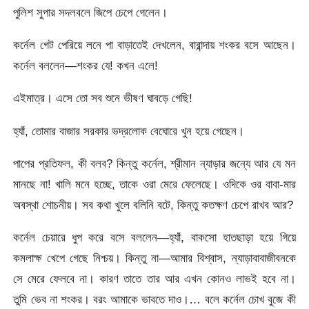
পুলিশ সুপার সদলবলে জিপে চেপে গেলেন।
কর্নেল গেট পেরিয়ে লনে পা বাড়াতেই দেখলেন, বারান্দায় শংকর বসে আছেন।
কর্নেল বললেন—শংকর যে! কখন এলে!
এইমাত্র। এসে তো সব শুনে ভীষণ ঘাবড়ে গেছি!
হ্যাঁ, তোমার বাজার সরকার ভদ্রলোক বেঘোরে খুন হয়ে গেছেন।
পাপের প্রতিফল, কী বলব? কিন্তু কর্নেল, শ্রীমান ন্যাড়ার জন্যে আর যে মন
মানছে না! খালি মনে হচ্ছে, তাকে ওরা মেরে ফেলেছে। ওদিকে ওর বাবা-মার
অবস্থা শোচনীয়। সব কথা খুলে বলিনি বটে, কিন্তু কতক্ষণ চেপে রাখব আর?
কর্নেল চেয়ারে ধুপ করে বসে বললেন—হ্যাঁ, বাকসো হাতছাড়া হয়ে গিয়ে
কমলাক্ষ খেপে গেছে নিশ্চয়। কিন্তু না—আমার বিশ্বাস, ন্যাড়াবাবাজীবনকে
সে মেরে ফেলবে না। কারণ তাতে তার আর এখন কোনও লাভই হবে না।
তুমি ভেব না শংকর। বরং আমাকে ভাবতে দাও।… বলে কর্নেল চোখ বুজে কী