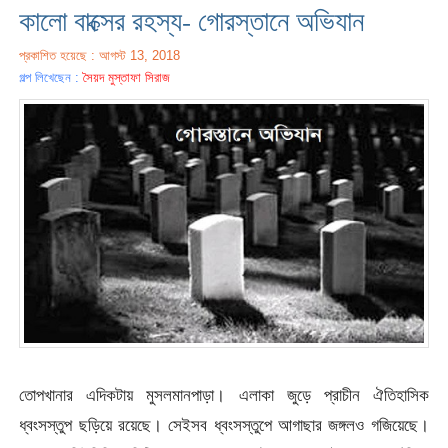
কালো বাক্সের রহস্য- গোরস্তানে অভিযান
প্রকাশিত হয়েছে : আগস্ট 13, 2018
গল্প লিখেছেন :
সৈয়দ মুস্তাফা সিরাজ
তোপখানার এদিকটায় মুসলমানপাড়া। এলাকা জুড়ে প্রাচীন ঐতিহাসিক
ধ্বংসস্তুপ ছড়িয়ে রয়েছে। সেইসব ধ্বংসস্তুপে আগাছার জঙ্গলও গজিয়েছে।