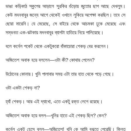
ভাঙা কড়িকাঠ স্কুপের আড়ালে সুরকির গুঁড়োয় জুতোর ছাপ আছে দেখলুম।
কেউ মদনবাবুর জন্যে আগে থেকেই ওখানে লুকিয়ে অপেক্ষা করছিল। তবে সে
ছোরা মারেনি। যে মেরেছে, সে বাইরে থেকে আচমকা ঢুকে মেরেছে এবং
সম্ভবত এক-ঝটকায় মদনবাবুর ব্যাগটা হাতিয়ে নিয়ে পালিয়েছে।
বলে কর্নেল পকেট থেকে একটুকরো বাঁকাচোরা শেকড় বের করলেন।
অজিতেশ অবাক হয়ে বললেন—ওটা কী? কোথায় পেলেন?
উঠোনের কোনায়। খুনি পালাবার সময় এটা তার হাত থেকে পড়ে গেছে।
ওটা একটা শেকড় না?
হ্যাঁ শেকড়। আর এই দ্যাখো, এতে একটু রক্ত লেগে রয়েছে।
অজিতেশ অবাক হয়ে বলল—খুনির হাতে এই শেকড় ছিল? কেন?
কর্নেল একটু হেসে বলল—অজিতেশ! খুনি কে আমি বুঝতে পেরেছি। কিন্তু