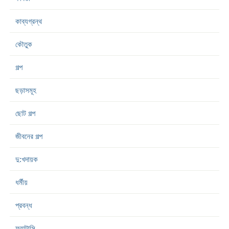
কাব্যগ্রন্থ
কৌতুক
গল্প
ছড়াসমূহ
ছোট গল্প
জীবনের গল্প
দু:খদায়ক
ধর্মীয়
প্রবন্ধ
ফ্যান্টাসি