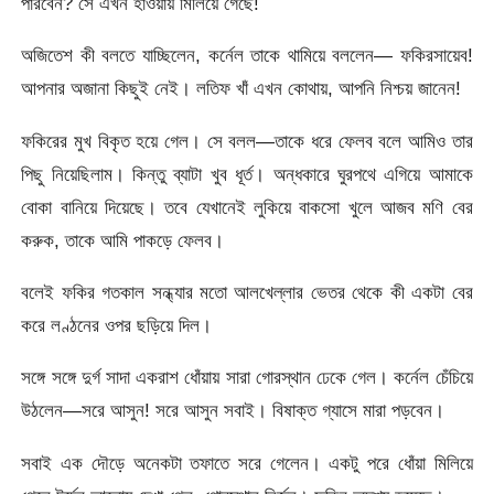
পারবেন? সে এখন হাওয়ায় মিলিয়ে গেছে!
অজিতেশ কী বলতে যাচ্ছিলেন, কর্নেল তাকে থামিয়ে বললেন— ফকিরসায়েব!
আপনার অজানা কিছুই নেই। লতিফ খাঁ এখন কোথায়, আপনি নিশ্চয় জানেন!
ফকিরের মুখ বিকৃত হয়ে গেল। সে বলল—তাকে ধরে ফেলব বলে আমিও তার
পিছু নিয়েছিলাম। কিন্তু ব্যাটা খুব ধূর্ত। অন্ধকারে ঘুরপথে এগিয়ে আমাকে
বোকা বানিয়ে দিয়েছে। তবে যেখানেই লুকিয়ে বাকসো খুলে আজব মণি বের
করুক, তাকে আমি পাকড়ে ফেলব।
বলেই ফকির গতকাল সন্ধ্যার মতো আলখেল্লার ভেতর থেকে কী একটা বের
করে লণ্ঠনের ওপর ছড়িয়ে দিল।
সঙ্গে সঙ্গে দুর্গ সাদা একরাশ ধোঁয়ায় সারা গোরস্থান ঢেকে গেল। কর্নেল চেঁচিয়ে
উঠলেন—সরে আসুন! সরে আসুন সবাই। বিষাক্ত গ্যাসে মারা পড়বেন।
সবাই এক দৌড়ে অনেকটা তফাতে সরে গেলেন। একটু পরে ধোঁয়া মিলিয়ে