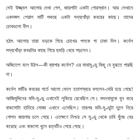
সেই উজ্জ্বল আলোয় দেখা গেল, জায়গাটা একটা গোরস্থান। আর সেখানে
একদঙ্গল শেয়াল মাটি শুকছে একটা সদ্যখোঁড়া কবরের কাছে। তাদের
চোখগুলো নীল।
হঠাৎ আলোয় তারা ভড়কে গিয়ে চোখের পলকে গা ঢাকা দিল। কর্নেল
সদ্যখোঁড়া কবরটার কাছে গিয়ে হুমড়ি খেয়ে পড়লেন।
অজিতেশ বলে উঠল—কী ব্যাপার কর্নেল? এর মাথামুণ্ডু কিছু যে বুঝতে পারছি
না।
কর্নেল মাটির কবরের গর্তে আলো ফেলে হতাশস্বরে বললেন-দেরি হয়ে গেছে!
আজিমুদ্দিনের মমি-মুণ্ডু এখানেই লুকিয়ে রেখেছিল সে। মদনবাবুকে খুন করে
বাকসোটা হাতিয়ে সোজা এখানে এসেছিল। তারপর মমি-মুণ্ডুটা তুলে নিয়ে
গোপন জায়গায় চলে গেছে। এতক্ষণে নিশ্চয় সে মুণ্ডু থেকে চাবি খুঁজে বের
করেছে এবং বাকসো খুলে রত্নটিও পেয়ে গেছে।