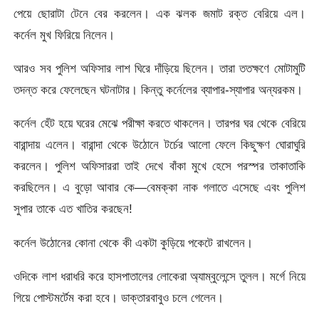
পেয়ে ছোরাটা টেনে বের করলেন। এক ঝলক জমাট রক্ত বেরিয়ে এল।
কর্নেল মুখ ফিরিয়ে নিলেন।
আরও সব পুলিশ অফিসার লাশ ঘিরে দাঁড়িয়ে ছিলেন। তারা ততক্ষণে মোটামুটি
তদন্ত করে ফেলেছেন ঘটনাটার। কিন্তু কর্নেলের ব্যাপার-স্যাপার অন্যরকম।
কর্নেল হেঁট হয়ে ঘরের মেঝে পরীক্ষা করতে থাকলেন। তারপর ঘর থেকে বেরিয়ে
বারান্দায় এলেন। বারান্দা থেকে উঠোনে টর্চের আলো ফেলে কিছুক্ষণ ঘোরাঘুরি
করলেন। পুলিশ অফিসাররা তাই দেখে বাঁকা মুখে হেসে পরস্পর তাকাতাকি
করছিলেন। এ বুড়ো আবার কে—বেমক্কা নাক গলাতে এসেছে এবং পুলিশ
সুপার তাকে এত খাতির করছেন!
কর্নেল উঠোনের কোনা থেকে কী একটা কুড়িয়ে পকেটে রাখলেন।
ওদিকে লাশ ধরাধরি করে হাসপাতালের লোকেরা অ্যাম্বুলেন্সে তুলল। মর্গে নিয়ে
গিয়ে পোস্টমর্টেম করা হবে। ডাক্তারবাবুও চলে গেলেন।