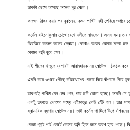
ডাকটা ভেসে আসছে অনেক দূর থেকে।
কতক্ষণ ঠাহর করার পর বুঝলেন, কখন পাখিটা নদী পেরিয়ে ওপারে 
কর্নেল বাইনোকুলার চোখে রেখে নদীতে নামলেন। এসব সময় তার 
ঝিরঝিরে কাজল জলের স্রোত। কোথাও আবার ডোবার মতো জল জ
কোমর অব্দি ড়ুবে গেল।
এই শীতের ঋতুতে ব্যাপারটা আরামদায়ক নয় মোটেও। ঠকঠক করে কা
এমনি করে ওপারে পৌঁছে কাঁটাঝোপের ভেতর দিয়ে বাঁশবনে গিয়ে ঢ
তারপরই পাখিটা যেন টের পেল, তার ছবি তোলা হচ্ছে। অমনি সে ফ
একটু তফাতে ঝোপের মধ্যে এইমাত্র কেউ হেঁট হল। তার মাথার
স্বাভাবিক ব্যাপার মোটেও নয়। তাই কর্নেল পা টিপে টিপে বাঁ
ভেজা প্যান্ট শার্ট কোর্টে কোমর অব্দি হিমে জমে অবশ হয়ে গেছে। 