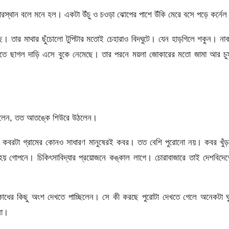
রস্থান বলে মনে হল। একটা উঁচু ও চওড়া ঝোপের পাশে উঁকি মেরে বসে পড়ে কর্নে
ে। তার মাথার ছুঁচোলো টুপিটার মতোই চেহারাও বিদঘুটে। যেন হাড়গিলে শকুন। না
িলতে ছাগল দাড়ি এসে বুকে নেমেছে। তার পরনে ময়লা জোকারের মতো জামা আর চুস
াক হলেন, তত আতঙ্কে শিউরে উঠলেন।
। কবরটা গ্রামের কোনও সাধারণ মানুষেরই কবর। তত বেশি পুরোনো নয়। কবর খুঁড়
হয় গোপনে। চিকিৎসাবিদ্যার প্রয়োজনে কঙ্কাল লাগে। চোরাবাজারে তাই দেশবিদে
াধের কিছু অংশ দেখতে পাচ্ছিলেন। সে কী করছে পুরোটা দেখতে গেলে অনেকটা ঘু
না।