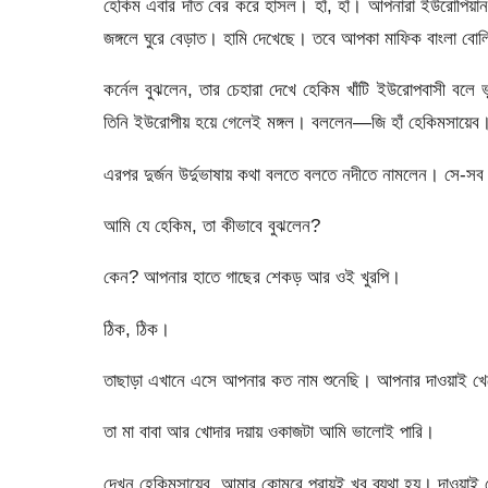
হেকিম এবার দাঁত বের করে হাসল। হাঁ, হাঁ। আপনারা ইউরোপ
জঙ্গলে ঘুরে বেড়াত। হামি দেখেছে। তবে আপকা মাফিক বাংলা বো
কর্নেল বুঝলেন, তার চেহারা দেখে হেকিম খাঁটি ইউরোপবাসী ব
তিনি ইউরোপীয় হয়ে গেলেই মঙ্গল। বললেন—জি হাঁ হেকিমসায়েব। 
এরপর দুর্জন উর্দুভাষায় কথা বলতে বলতে নদীতে নামলেন। সে-সব 
আমি যে হেকিম, তা কীভাবে বুঝলেন?
কেন? আপনার হাতে গাছের শেকড় আর ওই খুরপি।
ঠিক, ঠিক।
তাছাড়া এখানে এসে আপনার কত নাম শুনেছি। আপনার দাওয়াই খে
তা মা বাবা আর খোদার দয়ায় ওকাজটা আমি ভালোই পারি।
দেখুন হেকিমসায়েব, আমার কোমরে প্রায়ই খুব ব্যথা হয়। দাওয়াই