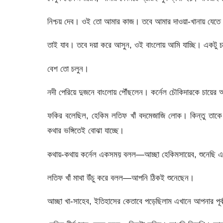
নিশ্চয় দেব। ওই তো আমার কাজ। তবে আমার দাওয়া-খানায় যেতে
তাই যাব। তবে দয়া করে আসুন, ওই বাংলোয় আমি যাচ্ছি। একটু চ
বেশ তো চলুন।
নদী পেরিয়ে দুজনে বাংলোয় পৌঁছলেন। কর্নেল চৌকিদারকে চায়ের
ফকির বলেছিল, হেকিম লতিফ খাঁ বদমেজাজি লোক। কিন্তু তাক
কথার ভঙ্গিতেই বোঝা যাচ্ছে।
কথায়-কথায় কর্নেল একসময় বলল—আচ্ছা হেকিমসায়েব, শুনেছি এ
লতিফ খাঁ মাথা উঁচু করে বলল—আপনি ঠিকই শুনেছেন।
আচ্ছা খা-সাহেব, ইতিহাসের কেতাবে পড়েছিলাম এখানে আপনার পূর