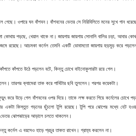
চলে গেছে। ওপারে ঘন বাঁশবন। বাঁশবনের ভেতর সে নিরিবিলিতে মনের সুখে গান ধরে
পা কোথায় পড়ছে, খেয়াল থাকে না। জায়গায় জায়গায় সোনালি বালির চড়া, আবার কো
মে রয়েছে। আচমকা কর্নেল তেমনি একটি ডোবামতো জায়গায় হুড়মুড় করে পড়লে
ঁপতে কাঁপতে উঠে পড়লেন বটে, কিন্তু চোখে বাইনোকুলারটা রয়ে গেল।
ুকলেন। তারপর ক্যামেরা তাক করে পাখিটার ছবি তুললেন। পরপর কয়েকটা।
ুড়ুৎ করে উড়ে গেল বাঁশবনের ওপর দিয়ে। তাকে লক্ষ করতে গিয়ে কর্নেলের চোখে প
 একটা কিস্তুত গড়নের ছুঁচলো টুপি রয়েছে। টুপি পরে ঝোপের মধ্যে হেট হওয়া
শবনের ভেতর ঝোপঝাড়ের আড়ালে চলতে থাকলেন।
কিন্তু কর্নেল এ বয়সেও হাড়ে প্রচুর তাকত রাখেন। গ্রাহ্য করলেন না।