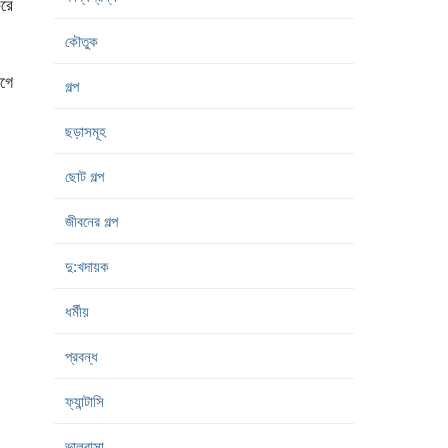
রে
কৌতুক
োগে
গল্প
ছড়াসমূহ
ছোট গল্প
জীবনের গল্প
দু:খদায়ক
ধর্মীয়
প্রবন্ধ
ফ্যান্টাসি
ভালবাসা