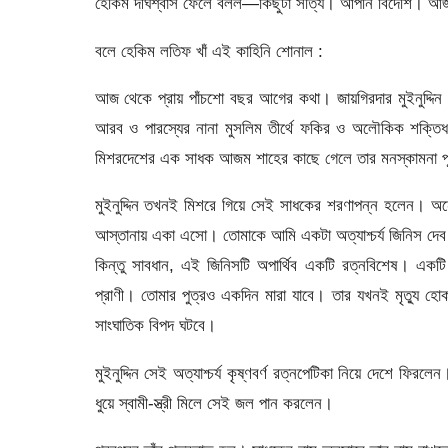
হেকিম দীর্ঘশ্বাস ফেলে বলল—কিছুটা সত্যি। আপনি বিদেশি।
বলে হেকিম লতিফ খাঁ এই কাহিনি শোনাল :
আজ থেকে প্রায় পাঁচশো বছর আগের কথা। জায়গিরদার মুইনুদ্দি
আরব ও পারস্যের নানা মুসলিম তীর্থে ফকির ও অলৌকিক শক্তিধর
মিশরদেশের এক সাধক আজম শাহের কাছে গেলে তার মনস্কামনা পূর
মুইনুদ্দিন তখনই মিশরে গিয়ে সেই সাধকের শরণাপন্ন হলেন।
আস্তানায় একা এসো। তোমাকে আমি একটা অত্যাশ্চর্য জিনিস দেব। 
কিন্তু সাবধান, এই জিনিসটি অপার্থিব একটি রত্নবিশেষ। একটি 
প্রাণী। তোমার পুত্রও একদিন মারা যাবে। তার যখনই মৃত্যু হ
সাংঘাতিক বিপদ ঘটবে।
মুইনুদ্দিন সেই অত্যাশ্চর্য কৃষ্ণবর্ণ রত্নপেটিকা নিয়ে দেশে ফির
ধুয়ে স্বামী-স্ত্রী মিলে সেই জল পান করলেন।