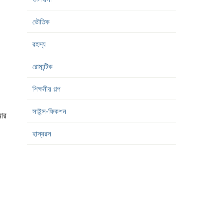
ভৌতিক
রহস্য
রোমান্টিক
শিক্ষনীয় গল্প
সাইন্স-ফিকশন
আর
হাস্যরস