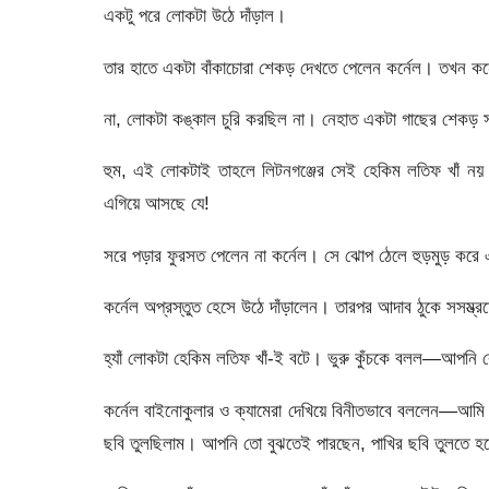
একটু পরে লোকটা উঠে দাঁড়াল।
তার হাতে একটা বাঁকাচোরা শেকড় দেখতে পেলেন কর্নেল। তখন ক
না, লোকটা কঙ্কাল চুরি করছিল না। নেহাত একটা গাছের শেকড় 
হুম, এই লোকটাই তাহলে লিটনগঞ্জের সেই হেকিম লতিফ খাঁ নয়
এগিয়ে আসছে যে!
সরে পড়ার ফুরসত পেলেন না কর্নেল। সে ঝোপ ঠেলে হুড়মুড় করে 
কর্নেল অপ্রস্তুত হেসে উঠে দাঁড়ালেন। তারপর আদাব ঠুকে সসম্ভ
হ্যাঁ লোকটা হেকিম লতিফ খাঁ-ই বটে। ভুরু কুঁচকে বলল—আপন
কর্নেল বাইনোকুলার ও ক্যামেরা দেখিয়ে বিনীতভাবে বললেন—আমি
ছবি তুলছিলাম। আপনি তো বুঝতেই পারছেন, পাখির ছবি তুলতে হলে