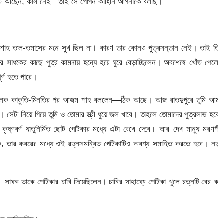
 আজ আছেন, কাল নেই। তাই সে গোপন কাহিনি আপনাকে বলছি।
ন শাহ তাল-তমাসের মনে সুখ ছিল না। কারণ তার কোনও পুত্রসন্তান নেই। তাই ত
 সাধকের কাছে পুত্র কামনায় হন্যে হয়ে ঘুরে বেড়াচ্ছিলেন। অবশেষে খোঁজ পেল
্ণ হতে পারে।
 অনেক কাকুতি-মিনতির পর আজম শাহ বললেন—ঠিক আছে। আজ রাতদুপুরে তুমি আম
সেটা নিয়ে গিয়ে তুমি ও তোমার স্ত্রী ধুয়ে জল খাবে। তাহলে তোমাদের পুত্রলাভ হ
কৃষ্ণবর্ণ ধাতুনির্মিত ছোট পেটিকার মধ্যে এটা রেখে দেবে। আর দেখ মানুষ মরণ
োক, তার কবরের মধ্যে ওই রত্নসমন্বিত পেটিকাটিও অবশ্য সমাহিত করতে হবে। নত
লেন। সাধক তাকে পেটিকার চাবি দিয়েছিলেন। চাবির সাহায্যে পেটিকা খুলে রত্নটি বের 