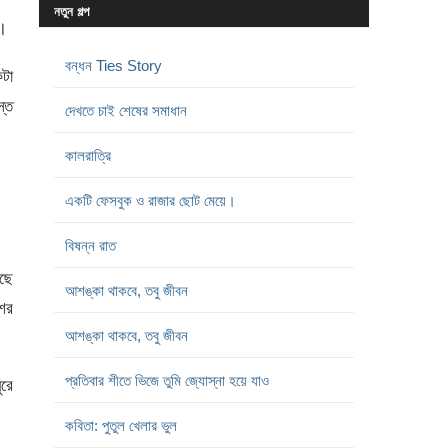
নতুন গল্প
ল।
বন্ধন Ties Story
কটা
্ত
দেখতে চাই শেষের সমাধান
কালরাত্রি
একটি ফেসবুক ও রাজার ছোট মেয়ে।
বিষন্ন রাত
ছে
আশঙ্কা থাকবে, তবু জীবন
শের
আশঙ্কা থাকবে, তবু জীবন
প্রতিবার শীতে ভিজে তুমি জ্যোস্না হয়ে যাও
রে
কবিতা: পুতুল খেলার ভুল