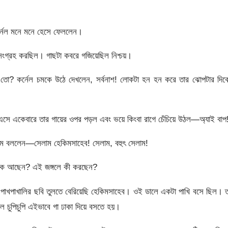
র্নেল মনে মনে হেসে ফেললেন।
সংগ্রহ করছিল। গাছটা কবরে গজিয়েছিল নিশ্চয়।
 তো? কর্নেল চমকে উঠে দেখলেন, সর্বনাশ! লোকটা হন হন করে তার ঝোপটার দিক
এসে একেবারে তার গায়ের ওপর পড়ল এবং ভয়ে কিংবা রাগে চেঁচিয়ে উঠল—অ্যাই বাপ
্রমে বললেন—সেলাম হেকিমসাহেব! সেলাম, বহুৎ সেলাম!
ি কে আছেন? এই জঙ্গলে কী করছেন?
 পাখপাখালির ছবি তুলতে বেরিয়েছি হেকিমসাহেব। ওই ডালে একটা পাখি বসে ছিল। 
 চুপিচুপি এইভাবে গা ঢাকা দিয়ে বসতে হয়।