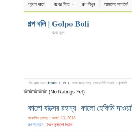
প্রথম পাতা
গল্পের বিষয়
গল্প লিখুন
আমাদের সম্পর্কে
গল্প বলি | Golpo Boli
গল্পের ভুবন
You are here:
Home
গল্প
কালো বাক্সের রহস্য- কালো হেকিমি দাওয়াই ও খুনখারাপি
(No Ratings Yet)
কালো বাক্সের রহস্য- কালো হেকিমি দাওয়া
প্রকাশিত হয়েছে : আগস্ট 13, 2018
গল্প লিখেছেন :
সৈয়দ মুস্তাফা সিরাজ