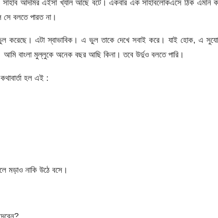
িয়ান সাহাব আদমির এইসা খ্যাল আছে বটে। একবার এক সাহাবলোকএসে ঠিক এমনি ক
লি সে বলতে পারত না।
লে ভুল করেছে। এটা স্বাভাবিক। এ ভুল তাকে দেখে সবাই করে। যাই হোক, এ সুয
আমি বাংলা মুল্লুকে অনেক বছর আছি কিনা। তবে উর্দুও বলতে পারি।
কথাবার্তা হল এই :
লে মড়াও নাকি উঠে বসে।
 দেবেন?