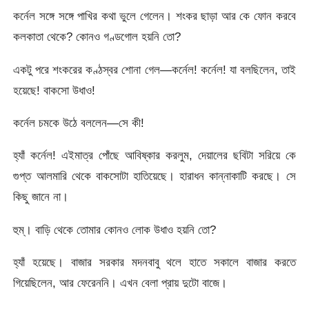
কর্নেল সঙ্গে সঙ্গে পাখির কথা ভুলে গেলেন। শংকর ছাড়া আর কে ফোন করবে
কলকাতা থেকে? কোনও গণ্ডগোল হয়নি তো?
একটু পরে শংকরের কণ্ঠস্বর শোনা গেল—কর্নেল! কর্নেল! যা বলছিলেন, তাই
হয়েছে! বাকসো উধাও!
কর্নেল চমকে উঠে বললেন—সে কী!
হ্যাঁ কর্নেল! এইমাত্র পোঁছে আবিষ্কার করলুম, দেয়ালের ছবিটা সরিয়ে কে
গুপ্ত আলমারি থেকে বাকসোটা হাতিয়েছে। হারাধন কান্নাকাটি করছে। সে
কিছু জানে না।
হুম্। বাড়ি থেকে তোমার কোনও লোক উধাও হয়নি তো?
হ্যাঁ হয়েছে। বাজার সরকার মদনবাবু থলে হাতে সকালে বাজার করতে
গিয়েছিলেন, আর ফেরেননি। এখন বেলা প্রায় দুটো বাজে।