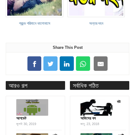
প্রচন্ড পরিমানে ভালোবাসে
অন্তর দহন
Share This Post
আরও গল্প
সর্বাধিক পঠিত
বউ
আপডেট
অফিসের বস
জুলাই 30, 2019
জানু. 23, 2018