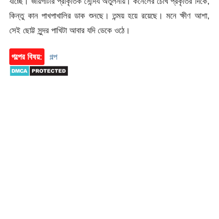
যাচ্ছে। জায়গাটার প্রাকৃতিক সৌন্দর্য অতুলনীয়। কর্নেলের চোখ প্রকৃতির দিকে,
কিন্তু কান পাখপাখালির ডাক শুনছে। তন্ময় হয়ে রয়েছে। মনে ক্ষীণ আশা,
সেই ছোট্ট সুন্দর পাখিটা আবার যদি ডেকে ওঠে।
গল্পের বিষয়:
গল্প