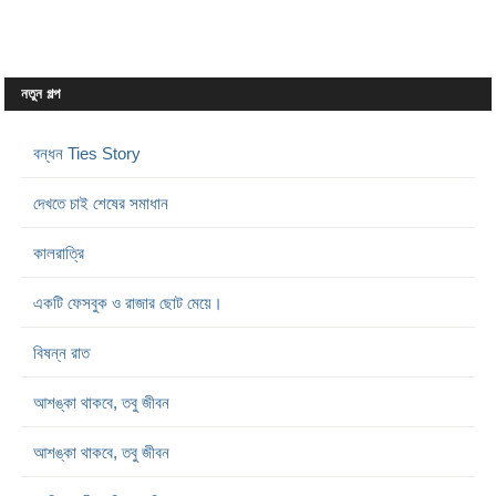
নতুন গল্প
বন্ধন Ties Story
দেখতে চাই শেষের সমাধান
কালরাত্রি
একটি ফেসবুক ও রাজার ছোট মেয়ে।
বিষন্ন রাত
আশঙ্কা থাকবে, তবু জীবন
আশঙ্কা থাকবে, তবু জীবন