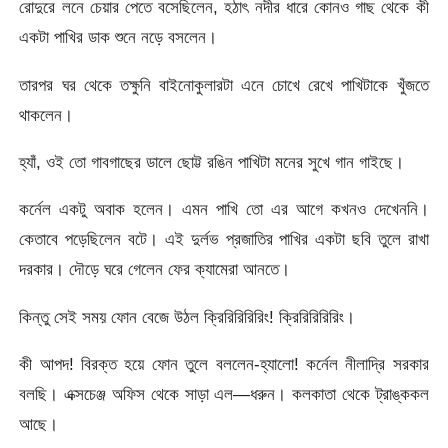
রোদুরে লনে চেয়ার পেতে বসেছিলেন, হঠাৎ নদীর ধারে কোনও গাছ থেকে কী
একটা পাখির ডাক শুনে নড়ে বসলেন।
তারপর ঘর থেকে তক্ষুনি বাইনোকুলারটা এনে চোখে রেখে পাখিটাকে খুঁজতে
থাকলেন।
হ্যাঁ, ওই তো গাবগাছের ডালে ছোট্ট রঙিন পাখিটা মনের সুখে গান গাইছে।
কর্নেল একটু অবাক হলেন। এমন পাখি তো এর আগে কখনও দেখেননি।
কেতাবে পড়েছিলেন বটে। এই দুর্লভ প্রজাতির পাখির একটা ছবি তুলে রাখা
দরকার। দৌড়ে ঘরে গেলেন ফের ক্যামেরা আনতে।
কিন্তু সেই সময় ফোন বেজে উঠল ক্রিরিরিরিরিং! ক্রিরিরিরিরিং।
কী আপদ! বিরক্ত হয়ে ফোন তুলে বললেন-হ্যালো! কর্নেল নীলাদ্রি সরকার
বলছি। এক্সচেঞ্জ অফিস থেকে সাড়া এল—ধরুন। কলকাতা থেকে ট্রাঙ্ককল
আছে।