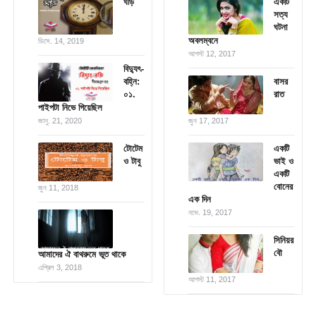
ঘড়ি
একটি
সত্য
ঘটনা
অবলম্বনে
ডিসে. 14, 2019
আগস্ট 12, 2017
বিদ্যুৎ-
বহ্নি:
বাসর
০১.
রাত
পাইপটা নিভে গিয়েছিল
জানু. 21, 2020
জুন 17, 2017
টোটেম
একটি
ও টাবু
ভাই ও
একটি
বোনের
জুন 11, 2018
এক দিন
নভে. 19, 2017
সিনিয়র
বৌ
আমাদের ঐ বাথরুমে ভূত থাকে
এপ্রিল 3, 2018
আগস্ট 11, 2017