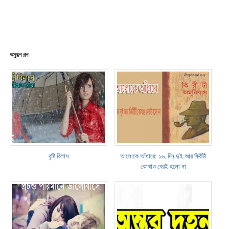
অনুরূপ গল্প
বৃষ্টি বিলাস
আলোকে আঁধারে: ১৬. দিন দুই আর কিরীটী
কোথাও বেরই হলো না