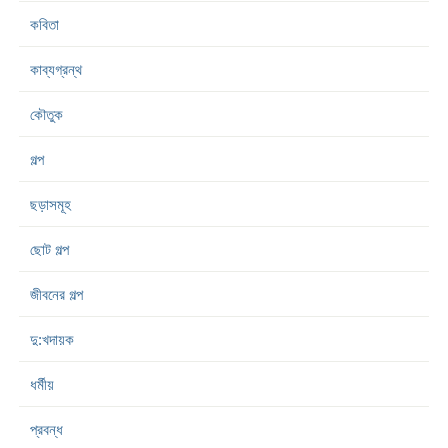
কবিতা
কাব্যগ্রন্থ
কৌতুক
গল্প
ছড়াসমূহ
ছোট গল্প
জীবনের গল্প
দু:খদায়ক
ধর্মীয়
প্রবন্ধ