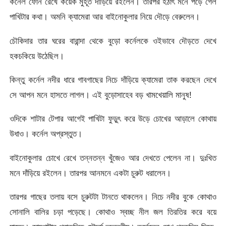
কর্নেল ফোন রেখে কয়েক মুহূর্ত দাঁড়িয়ে রইলেন। তারপর হঠাৎ মনে পড়ে গেল
পাখিটার কথা। অমনি ক্যামেরা আর বাইনোকুলার নিয়ে দৌড়ে বেরুলেন।
চৌকিদার তার ঘরের বারান্দা থেকে বুড়ো কর্নেলকে ওইভাবে দৌড়তে দেখে
হকচকিয়ে উঠেছিল।
কিন্তু কর্নেল নদীর ধারে গাবগাছের নিচে দাঁড়িয়ে ক্যামেরা তাক করছেন দেখে
সে আপন মনে হাসতে লাগল। এই বুড়োসাহেব বড় খামখেয়ালি মানুষ!
ওদিকে শাটার টেপার আগেই পাখিটা ফুড়ুৎ করে উড়ে চোখের আড়ালে কোথায়
উধাও। কর্নেল অপ্রস্তুত।
বাইনোকুলার চোখে রেখে তন্নতন্ন খুঁজেও আর দেখতে পেলেন না। দুঃখিত
মনে দাঁড়িয়ে রইলেন। তারপর আনমনে একটা চুরুট ধরালেন।
তারপর গাছের তলায় বসে চুরুটটা টানতে থাকলেন। নিচে নদীর বুকে কোথাও
সোনালি বালির চড়া পড়েছে। কোথাও স্বচ্ছ নীল জল তিরতির করে বয়ে