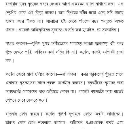
রাজাবাদশাদের মৃতদেহ কবরে দেওয়ার আগে একরকম মশলা মাখানো হত। এক
শ্রেণির লোক এই বিদ্যা জানত। তবে মিশরের মমির মতো এসব মমি হাজার
হাজার বছর টিকত না। সচরাচর দুই থেকে পাঁচশো বছর অন্তত অক্ষত
থাকত। কাজেই আজিমুদ্দিনের মৃতদেহ যে মমি করা হয়েছিল, তা স্বাভাবিক।
শংকর বললেন—পুলিশ সুপার অজিতেশের সাহায্যে আমরা প্রকাশ্যে ওই কবর
খুঁড়ে দেখতে পারি, ফকিরের কথা সত্যি কি না। কর্নেল, কালই ব্যাপারটা দেখা
যাক।
কর্নেল জোরে মাথা দুলিয়ে বললেন—না শংকর। কবর প্রকাশ্যে খুঁড়তে গেলে
এলাকার মুসলমানরা তাতে প্রবল আপত্তি করবেন। স্বধর্মীয়ের মৃতদেহ তারা
অন্যধর্মের লোকেদের হাত ছোঁয়াতে দেবেন না। কাজেই ব্যাপারটা আজ রাতেই
গোপনে সেরে ফেলতে হবে।
বাংলোয় ফোন রয়েছে। কর্নেল পুলিশ সুপারকে ফোনে কথাটা জানালেন।
তারপর ফোন রেখে শংকরকে বললেন—অজিতেশ ঘণ্টাখানেক পরেই এসে