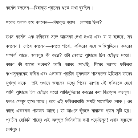
কর্নেল বললেন—বিষাক্ত গ্যাসের ঝঝে মাথা ঘুরছিল।
শংকর অবাক হয়ে বললেন—বিষাক্ত গ্যাস। কোথায় ছিল?
তখন কর্নেল এক ফকিরের সঙ্গে আচমকা দেখা হওয়া এবং যা যা ঘটেছে, সব
বললেন। শেষে বললেন—বলতে পারো, ফকিরের সঙ্গে আজিমুদ্দিনের কবরের
সম্পর্ক আছে, জানলুম কী করে? ওটা নেহাত আন্দাজে ঢিল ছোঁড়ার মতো।
কারণ কী জানো শংকর? আমি বরাবর দেখেছি, পিরের দরগার ফকিররা
বংশানুক্রমেই ফকির এবং এলাকার প্রাচীন মুসলমান শাসকদের ইতিহাস তাদের
মুখস্থ থাকে। তাই ওখানে জঙ্গলের মধ্যে পিরের দরগায় ওই ফকিরকে দেখে
আমি আন্দাজে ঢিল ছোঁড়ার মতো আজিমুদ্দিনের কবরের কথা জিগ্যেস করলুম।
ফলও পেলুম হাতে নাতে। তবে এই ফকিরবাবাজি দেখছি সাংঘাতিক লোক। ওর
কাছে একরকম পাউডার আছে। তা আগুনে ছুঁড়লে মারাত্মক গ্যাস সৃষ্টি হয়।
প্রাচীন হেকিমি শাস্ত্রে এই অদ্ভুত জিনিসটার কথা পড়েছিলুম! এবার স্বচক্ষে
দেখলুম।