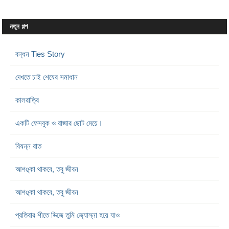
নতুন গল্প
বন্ধন Ties Story
দেখতে চাই শেষের সমাধান
কালরাত্রি
একটি ফেসবুক ও রাজার ছোট মেয়ে।
বিষন্ন রাত
আশঙ্কা থাকবে, তবু জীবন
আশঙ্কা থাকবে, তবু জীবন
প্রতিবার শীতে ভিজে তুমি জ্যোস্না হয়ে যাও