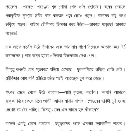
পড়লেন। পরক্ষণে প্রচণ্ড শব্দ শোনা গেল গুলি ছোঁড়ার। ঘরের দেয়ালে
প্রাকৃতিক দৃশ্যের ছবির কাচ ঝনঝন শব্দে ভেঙে পড়ল। বারুদের কটু গন্ধ
ছড়িয়ে পড়ল। বাইরে চৌকিদার চিৎকার করে উঠল—ডাকাত পড়েছে! ডাকাত
পড়েছে!
এক লাফে কর্নেল উঠে দাঁড়ালেন এবং জানালার পাশে নিজেকে আড়াল করে টর্চ
জ্বাললেন। তার অন্য হাতে গুলিভরা রিভলভার দেখা গেল।
কিন্তু তখনই ফের স্তব্ধতা ঘনিয়ে এসেছে। ফুলবাগিচার ওদিকে কেউ নেই।
চৌকিদার বোধ করি চেঁচিয়ে ওঠার পরই আতঙ্কে চুপ করে গেছে।
শংকর মেঝে থেকে উঠে বললেন—আমি কৃতজ্ঞ, কর্নেল। আপনি আমাকে
ধাক্কা দিয়ে ফেলে দিলে গুলিটা আমার মাথায় লাগত। পেছনের ছবিটা চূর্ণ হওয়া
দেখেই তা টের পাচ্ছি। কিন্তু ওদের এত সাহস হল কীভাবে?
কর্নেল একটু হেসে বললেন—দুবৃত্তদের পক্ষে এমনটা স্বাভাবিক শংকর।