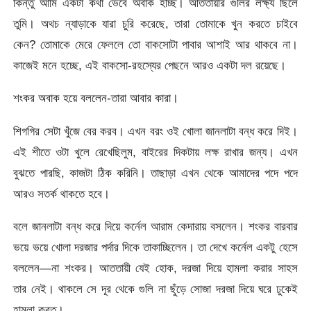
কিন্তু আমি একটা কথা ভেবে অবাক হচ্ছি। আততায়ীর গুলির লক্ষ্য ছিলে
তুমি। অথচ ন্যাড়াকে যারা চুরি করেছে, তারা তোমাকে খুন করতে চাইবে
কেন? তোমাকে মেরে ফেললে তো বাকসোটা পাবার আশাই আর থাকবে না।
কাজেই মনে হচ্ছে, এই বাকসো-রহস্যের পেছনে আরও একটা দল রয়েছে।
শংকর অবাক হয়ে বললেন-তারা আবার কারা।
শিগগির সেটা খুঁজে বের করব। এখন বরং ওই খোলা জানলাটা বন্ধ করে দিই।
এই শীতে ওটা খুলে রেখেছিলুম, বাইরের দিকটায় লক্ষ রাখার জন্য। এখন
বুঝতে পারছি, কাজটা ঠিক করিনি। তাছাড়া এখন থেকে আমাদের পদে পদে
আরও সতর্ক থাকতে হবে।
বলে জানলাটা বন্ধ করে দিয়ে কর্নেল আরাম কেদারায় বসলেন। শংকর বারবার
ভয়ে ভয়ে খোলা দরজার পর্দার দিকে তাকাচ্ছিলেন। তা দেখে কর্নেল একটু হেসে
বললেন—না শংকর। আততায়ী যেই হোক, দরজা দিয়ে হামলা করার সাহস
তার নেই। থাকলে সে দূর থেকে গুলি না ছুঁড়ে সোজা দরজা দিয়ে ঘরে ঢুকেই
হামলা করত।