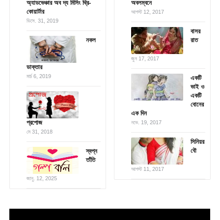
অ্যাডভেঞ্চার অব দ্য মিসিং থ্রি-
অবলম্বনে
কোয়ার্টার
আগস্ট 12, 2017
ডিসে. 31, 2019
বাসর
নকল
রাত
জুন 17, 2017
ডাক্তার
মার্চ 6, 2019
একটি
ভাই ও
একটি
বোনের
এক দিন
প্রপোজ
নভে. 19, 2017
মে 31, 2018
সিনিয়র
বৌ
স্বপ্ন
তাঁতি
আগস্ট 11, 2017
জানু. 12, 2025