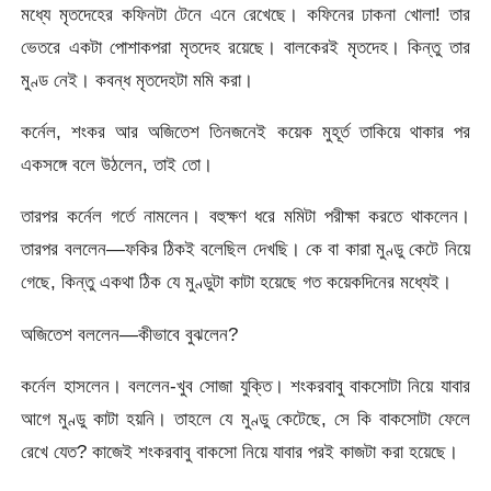
মধ্যে মৃতদেহের কফিনটা টেনে এনে রেখেছে। কফিনের ঢাকনা খোলা! তার
ভেতরে একটা পোশাকপরা মৃতদেহ রয়েছে। বালকেরই মৃতদেহ। কিন্তু তার
মুণ্ড নেই। কবন্ধ মৃতদেহটা মমি করা।
কর্নেল, শংকর আর অজিতেশ তিনজনেই কয়েক মুহূর্ত তাকিয়ে থাকার পর
একসঙ্গে বলে উঠলেন, তাই তো।
তারপর কর্নেল গর্তে নামলেন। বহুক্ষণ ধরে মমিটা পরীক্ষা করতে থাকলেন।
তারপর বললেন—ফকির ঠিকই বলেছিল দেখছি। কে বা কারা মুণ্ডু কেটে নিয়ে
গেছে, কিন্তু একথা ঠিক যে মুণ্ডুটা কাটা হয়েছে গত কয়েকদিনের মধ্যেই।
অজিতেশ বললেন—কীভাবে বুঝলেন?
কর্নেল হাসলেন। বললেন-খুব সোজা যুক্তি। শংকরবাবু বাকসোটা নিয়ে যাবার
আগে মুণ্ডু কাটা হয়নি। তাহলে যে মুণ্ডু কেটেছে, সে কি বাকসোটা ফেলে
রেখে যেত? কাজেই শংকরবাবু বাকসো নিয়ে যাবার পরই কাজটা করা হয়েছে।