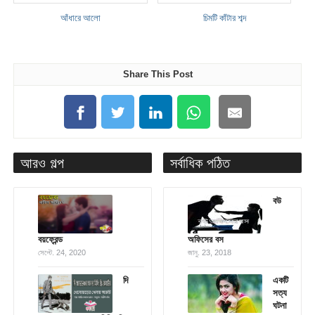
আঁধারে আলো
চিমটি কাঁটার শব্দ
Share This Post
আরও গল্প
সর্বাধিক পঠিত
বউ
বয়ফ্রেন্ড
অফিসের বস
সেপ্টে. 24, 2020
জানু. 23, 2018
দি
একটি
সত্য
ঘটনা