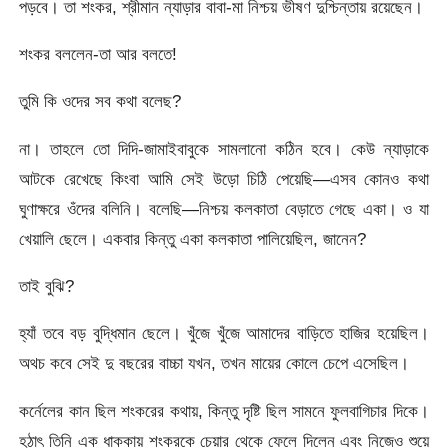
পড়বে। তা শংকর, শ্রীমান ন্যাড়ার বাবা-মা নিশ্চয় ভীষণ দুশ্চিন্তায় রয়েছেন।
শংকর বললেন-তা আর বলতে!
তুমি কি ওদের সব কথা বলেছ?
না। তাহলে তো দিদি-জামাইবাবুকে সামলানো কঠিন হবে। কেউ ন্যাড়াকে
আটকে রেখেছে কিংবা আমি সেই উড়ো চিঠি পেয়েছি—এসব কোনও কথা
ঘুণাক্ষরে ওঁদের বলিনি। বলেছি—নিশ্চয় কলকাতা বেড়াতে গেছে একা। ও যা
খেয়ালি ছেলে। একবার কিন্তু একা কলকাতা পালিয়েছিল, জানেন?
তাই বুঝি?
হ্যাঁ তবে বড় বুদ্ধিমান ছেলে। খুঁজে খুঁজে আমাদের বাড়িতে হাজির হয়েছিল।
অথচ কবে সেই দু বছরের বাচ্চা যখন, তখন মায়ের কোলে চেপে এসেছিল।
কর্নেলের কান ছিল শংকরের কথায়, কিন্তু দৃষ্টি ছিল সামনে ফুলবাগিচার দিকে।
হঠাৎ তিনি এক ধাক্কায় শংকরকে চেয়ার থেকে ফেলে দিলেন এবং নিজেও শুয়ে