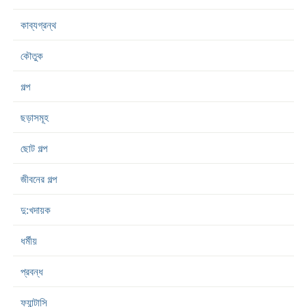
কাব্যগ্রন্থ
কৌতুক
গল্প
ছড়াসমূহ
ছোট গল্প
জীবনের গল্প
দু:খদায়ক
ধর্মীয়
প্রবন্ধ
ফ্যান্টাসি