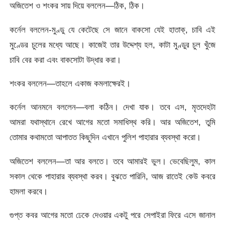
অজিতেশ ও শংকর সায় দিয়ে বললেন—ঠিক, ঠিক।
কর্নেল বললেন-মুণ্ডু যে কেটেছে সে জানে বাকসো যেই হাতাক্, চাবি এই
মুণ্ডের চুলের মধ্যে আছে। কাজেই তার উদ্দেশ্য হল, কাটা মুণ্ডুর চুল খুঁজে
চাবি বের করা এবং বাকসোটা উদ্ধার করা।
শংকর বললেন—তাহলে একাজ কমলাক্ষেরই।
কর্নেল আনমনে বললেন—বলা কঠিন। দেখা যাক। তবে এস, মৃতদেহটা
আমরা যথাস্থানে রেখে আগের মতো সমাধিস্থ করি। আর অজিতেশ, তুমি
তোমার কথামতো আপাতত কিছুদিন এখানে পুলিশ পাহারার ব্যবস্থা করো।
অজিতেশ বললেন—তা আর বলতে। তবে আমারই ভুল। ভেবেছিলুম, কাল
সকাল থেকে পাহারার ব্যবস্থা করব। বুঝতে পারিনি, আজ রাতেই কেউ কবরে
হামলা করবে।
গুপ্ত কবর আগের মতো ঢেকে দেওয়ার একটু পরে সেপাইরা ফিরে এসে জানাল