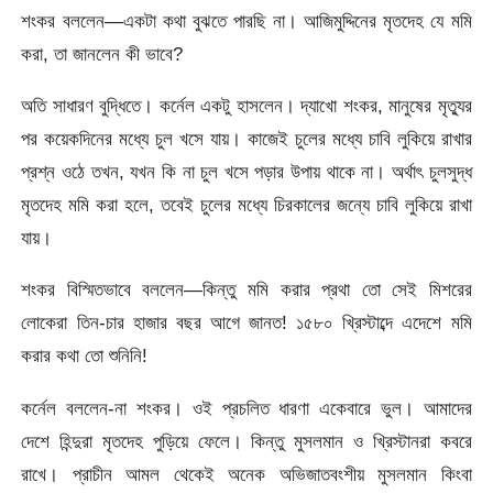
শংকর বললেন—একটা কথা বুঝতে পারছি না। আজিমুদ্দিনের মৃতদেহ যে মমি
করা, তা জানলেন কী ভাবে?
অতি সাধারণ বুদ্ধিতে। কর্নেল একটু হাসলেন। দ্যাখো শংকর, মানুষের মৃত্যুর
পর কয়েকদিনের মধ্যে চুল খসে যায়। কাজেই চুলের মধ্যে চাবি লুকিয়ে রাখার
প্রশ্ন ওঠে তখন, যখন কি না চুল খসে পড়ার উপায় থাকে না। অর্থাৎ চুলসুদ্ধ
মৃতদেহ মমি করা হলে, তবেই চুলের মধ্যে চিরকালের জন্যে চাবি লুকিয়ে রাখা
যায়।
শংকর বিস্মিতভাবে বললেন—কিন্তু মমি করার প্রথা তো সেই মিশরের
লোকেরা তিন-চার হাজার বছর আগে জানত! ১৫৮০ খ্রিস্টাব্দে এদেশে মমি
করার কথা তো শুনিনি!
কর্নেল বললেন-না শংকর। ওই প্রচলিত ধারণা একেবারে ভুল। আমাদের
দেশে হিন্দুরা মৃতদেহ পুড়িয়ে ফেলে। কিন্তু মুসলমান ও খ্রিস্টানরা কবরে
রাখে। প্রাচীন আমল থেকেই অনেক অভিজাতবংশীয় মুসলমান কিংবা