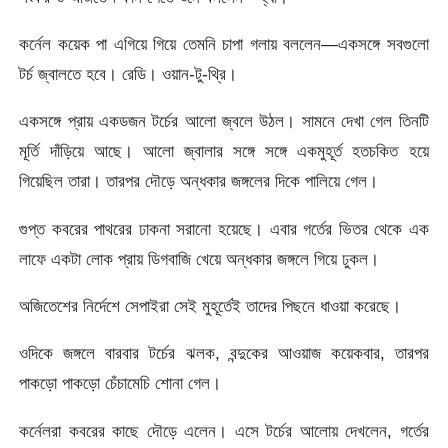
কর্নেল কয়েক পা এগিয়ে গিয়ে তেমনি চাপা গলায় বললেন—একসঙ্গে সবগুলো
টর্চ জ্বালতে হবে। রেডি। ওয়ান-টু-থ্রি।
একসঙ্গে প্রায় একডজন টর্চের আলো জ্বলে উঠল। সামনে দেখা গেল তিনটি
মূর্তি দাঁড়িয়ে আছে। আলো জ্বালার সঙ্গে সঙ্গে একমুহূর্ত হতচকিত হয়ে
গিয়েছিল তারা। তারপর দৌড়ে অন্ধকার জঙ্গলের দিকে পালিয়ে গেল।
গুপ্ত কবরের পাথরের ঢাকনা সরানো হয়েছে। এবার গর্তের ভিতর থেকে এক
লাফে একটা লোক প্রায় ডিগবাজি খেয়ে অন্ধকার জঙ্গলে গিয়ে ঢুকল।
অজিতেশের নির্দেশে সেপাইরা সেই মুহূর্তেই তাদের পিছনে ধাওয়া করেছে।
ওদিকে জঙ্গলে বারবার টর্চের ঝলক, বন্দুকের আওয়াজ কয়েকবার, তারপর
পাকড়ো পাকড়ো চেঁচামেচি শোনা গেল।
কর্নেলরা কবরের কাছে দৌড়ে এলেন। এসে টর্চের আলোয় দেখলেন, গর্তের