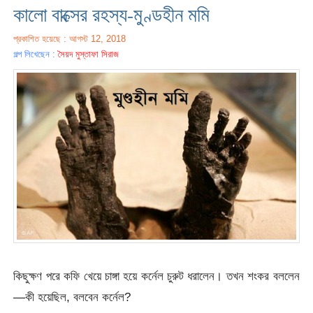
কালো বাক্সের রহস্য-মুণ্ডহীন মমি
প্রকাশিত হয়েছে : আগস্ট 12, 2018
গল্প লিখেছেন :
সৈয়দ মুস্তাফা সিরাজ
কিছুক্ষণ পরে কফি খেয়ে চাঙ্গা হয়ে কর্নেল চুরুট ধরালেন। তখন শংকর বললেন
—কী হয়েছিল, বলবেন কর্নেল?