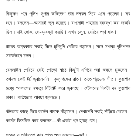
কিছুক্ষণ পরে পুলিশ সুপার অজিতেশ তার দলবল নিয়ে এসে পড়লেন। সব
শুনে। বললেন—আমারই ভুল হয়েছে। বাংলোটা পাহারার ব্যবস্থা করা জরুরি
ছিল। যাই হোক, সে-ব্যবস্থা করছি। এখন চলুন, বেরিয়ে পড়া যাক।
রাতের অন্ধকারে সবাই মিলে চুপিচুপি বেরিয়ে পড়লেন। সঙ্গে সশস্ত্র পুলিশদল
সতর্কভাবে চলল।
রেললাইন পেরিয়ে সেই পোড়ো মাঠে কিছুটা এগিয়ে ওঁরা জঙ্গলে ঢুকলেন।
তখনও কেউ টর্চ জ্বালেননি। কৃষ্ণপক্ষের রাত। তাতে প্রচণ্ড শীত। কুয়াশার
মধ্যে আকাশের নক্ষত্র মিটমিট করে জ্বলছে। স্টেশনের দিকটা ঘন কুয়াশায়
ঢাকা। বাতিগুলো আবছা জ্বলছে।
বটতলার কাছে গিয়ে কর্নেল থমকে দাঁড়ালেন। দেখাদেখি সবাই দাঁড়িয়ে গেলেন।
কর্নেল ফিসফিস করে বললেন—কী একটা শব্দ হচ্ছে যেন।
শংকর ও অজিতেশ কান পেতে শুনে বললেন—হ্যাঁ।