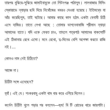
তারপর বুঝিয়ে-সুঝিয়ে জামাইবাবুকে তো লিটনগঞ্জ পাঠালুম। লালবাজার মিসিং
স্কোয়াডে ন্যাড়ার ছবি দিয়ে নিখোঁজের খবরও দেওয়া হয়েছে। ইতিমধ্যে যা
আঁচ করেছিলুম, তাই ঘটেছে। আমার কাছে কাল হঠাৎ একটা বেনামী চিঠি
এসে হাজির। তাতে লেখা আছে : তোমার ভাগনেবাবাজি শ্রীমান ন্যাড়া
আমাদের হাতে। যদি ওকে ফেরত চাও, তাহলে পত্রপাঠ আমাদের বাকসোটি
এই ঠিকানায় রেখে এসো। মনে রেখো, দু-দিনের বেশি অপেক্ষা করতে রাজি
নই।…
কোনও নাম নেই চিঠিতে?
আজ্ঞে না।
চিঠিটা সঙ্গে এনেছেন?
হ্যাঁ। এই যে। শংকরবাবু একটা খাম বার করে এগিয়ে দিলেন।
কর্নেল চিঠিটা খুলে পড়ার পর বললেন—হুম! বি টি রোডের ধারে জায়গাটা।