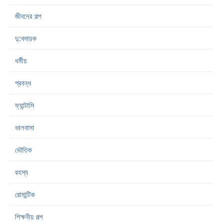
জীবনের গল্প
দু:খদায়ক
ধর্মীয়
প্রবন্ধ
ফ্যান্টাসি
ভালবাসা
ভৌতিক
রহস্য
রোমান্টিক
শিক্ষনীয় গল্প