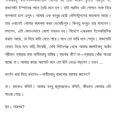
বাকসোটা ইস্পাতের পাতে তৈরি মনে হল। তাই পরদিন ওটা গোপনে সঙ্গে নিয়ে
কলকাতা চলে এলুম। আমার এক বন্ধুর ছোট্ট মেশিনটুলসের কারখানা আছে।
তার ওখানেই খোলার ব্যবস্থা করব ভেবেছিলুম। কিন্তু বন্ধুও হার মানলেন।
বললেন, এটা কোনওভাবে খোলা সম্ভব নয়। বিদেশে একরকম ইলেকট্রনিক
করাত আছে, তা দিয়ে কাটা যেতে পারে। শুনে তো ভারি দমে গেলুম। বাকসোটা
ফেরত নিয়ে সবে বাড়ি ফিরেছি, দেখি লিটনগঞ্জ থেকে আমার জামাইবাবু অর্থাৎ
শ্রীমান ন্যাড়ার বাবা অসীমবাবু হাজির। ব্যাপার কী? না—ন্যাড়ার খোঁজ পাওয়া
যাচ্ছে না। আমার কাছে আসেনি শুনে তো উনি ভেঙে পড়লেন। তখন …
কর্নেল বাধা দিয়ে বললেন—অসীমবাবু বাকসোর ব্যাপার জানেন?
না। কাকেও বলিনি। আমার বন্ধু জগন্ময়কেও বলিনি, কীভাবে কোথায় ওটা
পাওয়া গেছে।
হুম। তারপর?