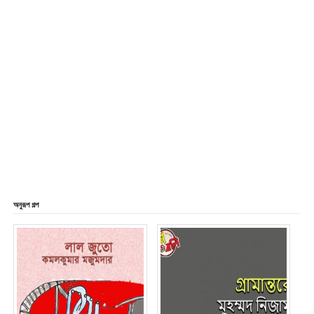
অনুরূপ গল্প