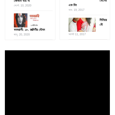
বোনের
কোথাও যায় না
এক দিন
সেপ্টে. 10, 2020
নভে. 19, 2017
সিনিয়র
বৌ
বনমরালী: ১৮. রুক্মিণীর যৌবন
আগস্ট 11, 2017
জানু. 20, 2020