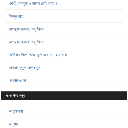
একটি ফেসবুক ও রাজার ছোট মেয়ে।
বিষন্ন রাত
আশঙ্কা থাকবে, তবু জীবন
আশঙ্কা থাকবে, তবু জীবন
প্রতিবার শীতে ভিজে তুমি জ্যোস্না হয়ে যাও
কবিতা: পুতুল খেলার ভুল
জোনাকিগুলো
গল্পের বিষয় সমূহ
অনুপ্রেরণা
অনুবাদ