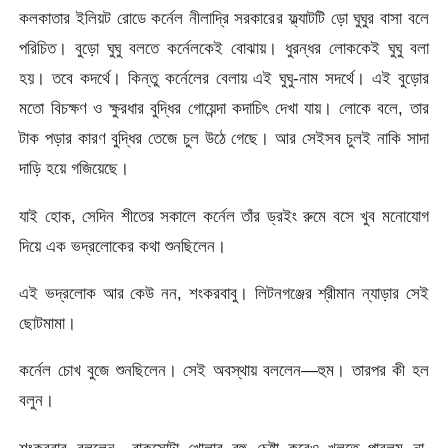
কলকাতার ইলিয়ট রোডে কর্নেল নীলাদ্রি সরকারের ফ্ল্যাটটি ড়ো ঘুঘুর বাসা বলে
পরিচিত। বুড়ো ঘুঘু বলতে কর্নেলকেই বোঝায়। ধুরন্ধর লোককেই ঘুঘু বলা
হয়। তবে কদর্থে। কিন্তু কর্নেলের বেলায় এই ঘুঘু-নাম সদর্থে। এই বুড়োর
মতো বিচক্ষণ ও ক্ষুরধার বুদ্ধির গোয়েন্দা কদাচিৎ দেখা যায়। লোকে বলে, তার
টাক পড়ার কারণ বুদ্ধির তেজে চুল উঠে গেছে। আর সেইসব চুলই নাকি সাদা
দাড়ি হয়ে গজিয়েছে।
যাই হোক, সেদিন শীতের সকালে কর্নেল তাঁর ড্রইং রুমে বসে খুব মনোযোগ
দিয়ে এক ভদ্রলোকের কথা শুনছিলেন।
এই ভদ্রলোক আর কেউ নন, শংকরবাবু। লিটনগঞ্জের শ্রীমান ন্যাড়ার সেই
ছোটমামা।
কর্নেল চোখ বুজে শুনছিলেন। সেই অবস্থায় বললেন—হুম। তারপর কী হল
বলুন।
শংকরবাবু বললেন—বাকসোটা খোলার বহু চেষ্টা করেও খুলতে পারলুম না,