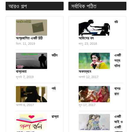
আরও গল্প
সর্বাধিক পঠিত
বউ
অপ্রকাশিত একটি চিঠি
অফিসের বস
ডিসে. 11, 2019
জানু. 23, 2018
কঠিন
একটি
সত্য
ঘটনা
বাস্তবতা
অবলম্বনে
জুলাই 7, 2019
আগস্ট 12, 2017
পর্দা
বাসর
রাত
আগস্ট 6, 2017
জুন 17, 2017
রাস্তা
একটি
ভাই ও
একটি