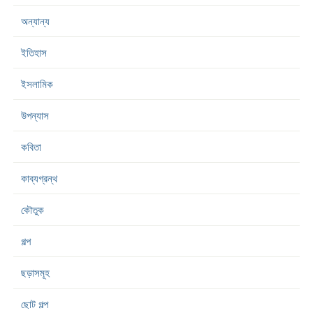
অন্যান্য
ইতিহাস
ইসলামিক
উপন্যাস
কবিতা
কাব্যগ্রন্থ
কৌতুক
গল্প
ছড়াসমূহ
ছোট গল্প