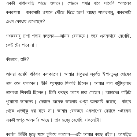
একটা বাগানবাড়ি আছে ওখানে। পেছনে গঙ্গার ধারে সায়েবি আমলের
কবরখানা। বাকসোটা ওখানে পৌঁছে দিতে হবে! আচ্ছা শংকরবাবু, বাকসোটা
এখন কোথায় রেখেছেন?
শংকরবাবু চাপা গলায় বললেন—আমার বেডরুমে। তবে এমনভাবে রেখেছি,
কেউ টের পাবে না।
কীভাবে, শুনি?
আমরা বনেদি পরিবার কলকাতার। আমার ঠাকুরদা স্বর্গত ঈশানচন্দ্র ঘোষের
নাম শুনে থাকবেন। উনি প্রখ্যাত শিকারি ছিলেন। আমার বাবা বারীন্দ্রনাথ
নামকরা শিকারি ছিলেন। তিনি কবছর আগে মারা গেছেন। আমাদের বাড়িটা
পুরোনো আমলের। দেয়ালে অনেক জায়গায় গুপ্ত আলমারি রয়েছে। বাইরে
থেকে এতটুকু ধরা যাবে না। আমার বেডরুমে একপাশের দেয়ালে ওইরকম
একটা গুপ্ত আলমারি আছে। তার মধ্যে রেখেছি বাকসোটা।
কর্নেল চিঠিটা মুড়ে খামে ঢুকিয়ে বললেন—এটা আমার কাছে রইল। আপত্তি