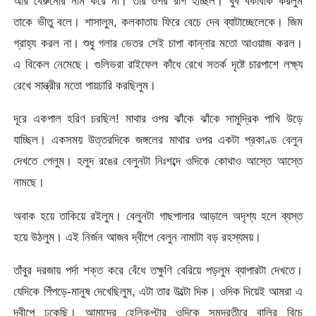
আর বেরুনোর নাম করে না। তার ওপর রাগ হচ্ছিল। খুব বকাবকি করলুম
তাকে ভীতু বলে। শাসালুম, কলকাতায় ফিরে বেচে দেব ব্যাটাচ্ছেলেকে। জিম
গ্রাহ্য করল না। শুধু গলার ভেতর সেই চাপা কান্নার মতো আওয়াজ করল।
এ বিকেল নেমেছে। গুলিভরা রাইফেল কাঁধে রেখে সতর্ক দৃষ্টে চারপাশে লক্ষ্য
রেখে সান্ত্রীর মতো পায়চারি করছিলুম।
দূরে একপাল হরিণ চরছিল! মাথার ওপর ঝাঁকে ঝাঁকে সামুদ্রিক পাখি উড়ে
যাচ্ছিল। একসময় উত্তরদিকে জঙ্গলের মাথার ওপর একটা প্রকাণ্ড বেলুন
দেখতে পেলুম। হলুদ রঙের বেলুনটা নিঃশব্দে ওদিকে কোথাও আস্তে আস্তে
নামছে।
অবাক হয়ে তাকিয়ে রইলুম। বেলুনটা গাছপালার আড়ালে অদৃশ্য হলে ব্যস্ত
হয়ে উঠলুম। এই নির্জন আজব দ্বীপে বেলুন নামাটা বড় রহস্যময়।
তাঁবুর দরজায় পর্দা শক্ত করে বেঁধে তক্ষুণি বেরিয়ে পড়লুম ব্যাপারটা দেখতে।
যেদিকে পিঁপড়ে-মানুষ দেখেছিলুম, এটা তার উল্টো দিক। ওদিক দিয়েই আমরা এ
দ্বীপে ঢুকেছি। আমাদের হেলিকপ্টার ওদিকে সমুদ্রতীরে বালির বিচে