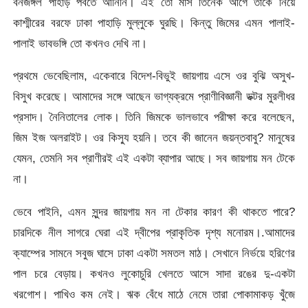
বনজঙ্গল পাহাড় পর্বতে আনিনি। এই তো মাস তিনেক আগে তাকে নিয়ে
কাশ্মীরের বরফে ঢাকা পাহাড়ি মুল্লুকে ঘুরছি। কিন্তু জিমের এমন পালাই-
পালাই ভাবভঙ্গি তো কখনও দেখি না।
প্রথমে ভেবেছিলাম, একেবারে বিদেশ-বিভুই জায়গায় এসে ওর বুঝি অসুখ-
বিসুখ করেছে। আমাদের সঙ্গে আছেন ভাগ্যক্রমে প্রাণীবিজ্ঞানী ডক্টর মুরলীধর
প্রসাদ। নৈনিতালের লোক। তিনি জিমকে ভালভাবে পরীক্ষা করে বলেছেন,
জিম ইজ অলরাইট। ওর কিস্যু হয়নি। তবে কী জানেন জয়ন্তবাবু? মানুষের
যেমন, তেমনি সব প্রাণীরই এই একটা ব্যাপার আছে। সব জায়গায় মন টেকে
না।
ভেবে পাইনি, এমন সুন্দর জায়গায় মন না টেকার কারণ কী থাকতে পারে?
চারদিকে নীল সাগরে ঘেরা এই দ্বীপের প্রাকৃতিক দৃশ্য মনোরম।.আমাদের
ক্যাম্পের সামনে সবুজ ঘাসে ঢাকা একটা সমতল মাঠ। সেখানে নির্ভয়ে হরিণের
পাল চরে বেড়ায়। কখনও লুকোচুরি খেলতে আসে সাদা রঙের দু-একটা
খরগোশ। পাখিও কম নেই। ঋক বেঁধে মাঠে নেমে তারা পোকামাকড় খুঁজে