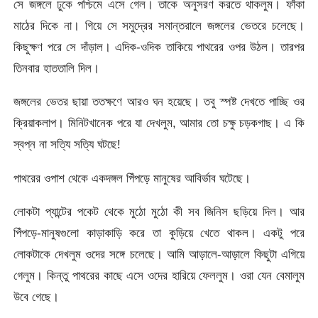
সে জঙ্গলে ঢুকে পশ্চিমে এসে গেল। তাকে অনুসরণ করতে থাকলুম। ফাঁকা
মাঠের দিকে না। গিয়ে সে সমুদ্রের সমান্তরালে জঙ্গলের ভেতরে চলেছে।
কিছুক্ষণ পরে সে দাঁড়াল। এদিক-ওদিক তাকিয়ে পাথরের ওপর উঠল। তারপর
তিনবার হাততালি দিল।
জঙ্গলের ভেতর ছায়া ততক্ষণে আরও ঘন হয়েছে। তবু স্পষ্ট দেখতে পাচ্ছি ওর
ক্রিয়াকলাপ। মিনিটখানেক পরে যা দেখলুম, আমার তো চক্ষু চড়কগাছ। এ কি
স্বপ্ন না সত্যি সত্যি ঘটছে!
পাথরের ওপাশ থেকে একদঙ্গল পিঁপড়ে মানুষের আবির্ভাব ঘটেছে।
লোকটা প্যান্টের পকেট থেকে মুঠো মুঠো কী সব জিনিস ছড়িয়ে দিল। আর
পিঁপড়ে-মানুষগুলো কাড়াকাড়ি করে তা কুড়িয়ে খেতে থাকল। একটু পরে
লোকটাকে দেখলুম ওদের সঙ্গে চলেছে। আমি আড়ালে-আড়ালে কিছুটা এগিয়ে
গেলুম। কিন্তু পাথরের কাছে এসে ওদের হারিয়ে ফেললুম। ওরা যেন বেমালুম
উবে গেছে।