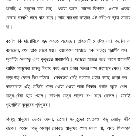
শুনেছি এ সমুদ্রে যারা মাছ। ধরতে আসে, তাদের বিশ্বাস; ওখানে একটা
বেজায় বদরাগী দানে বাস করে। তাই মাছধরা জাহাজ এই দ্বীপের ছায়া মাড়ায়
না।
কর্নেল কি দানোটাকে জব্দ করতে এসেছেন তাহলে? মোটেও না। কর্নেল যা
বলেছেন, শুনে তাক লেগে যায়। ওয়াকিমো পাহাড়ে এক বিচিত্র প্রাণীর বাস।
প্রাণীটা নেকড়ে এবং কুকুরের মাঝামাঝি। পনেরো হাজার বছর আগে গুহাবাসী
আদিম মানুষেরা জন্তু শিকার করে এনে গুহার ভেতর বসে মহানন্দে খেত। আর
হাড়গোড় ফেলে দিত বাইরে। নেকড়েরা সেই ললাভে গুহার কাছে জড়ো হত।
কালক্রমে এই উচ্ছিষ্ট খাদ্য খেতে খেতে তারা শিকার করাই ভুলে গেল।
মানুষ-ঘেঁষা হয়ে পড়ল। তারপর মানুষ তাদের বশ করে ফেলল। তারাই
গৃহপালিত কুকুরের পূর্বপুরুষ।
কিন্তু মানুষের ভেতর যেমন, তেমনি জন্তুদের ভেতরও কিছু বেয়াড়া জীব
থাকে। তেমন কিছু বেয়াড়া নেকড়ে মানুষের পোষ মানল না, অথচ শিকারের