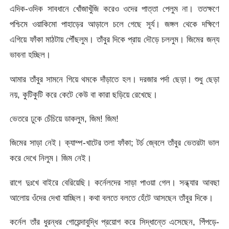
এদিক-ওদিক সাবধানে খোঁজাখুঁজি করেও ওদের পাত্তা পেলুম না। ততক্ষণে
পশ্চিমে ওয়াকিমো পাহাড়ের আড়ালে চলে গেছে সূর্য। জঙ্গল থেকে দক্ষিণে
এগিয়ে ফাঁকা মাঠটায় পৌঁছলুম। তাঁবুর দিকে প্রায় দৌড়ে চললুম। জিমের জন্য
ভাবনা হচ্ছিল।
আমার তাঁবুর সামনে গিয়ে থমকে দাঁড়াতে হল। দরজার পর্দা ছেড়া। শুধু ছেড়া
নয়, কুটিকুটি করে কেটে কেউ বা কারা ছড়িয়ে রেখেছে।
ভেতরে ঢুকে চেঁচিয়ে ডাকলুম, জিম! জিম!
জিমের সাড়া নেই। ক্যাম্প-খাটের তলা ফাঁকা; টর্চ জ্বেলে তাঁবুর ভেতরটা ভাল
করে দেখে নিলুম। জিম নেই।
রাগে দুঃখে বাইরে বেরিয়েছি। কর্নেলদের সাড়া পাওয়া গেল। সন্ধ্যার আবছা
আলোয় ওঁদের দেখা যাচ্ছিল। কথা বলতে বলতে হেঁটে আসছেন তাঁবুর দিকে।
কর্নেল তাঁর ধুরন্ধর গোয়েন্দাবুদ্ধি প্রয়োগ করে সিদ্ধান্তে এসেছেন, পিঁপড়ে-