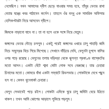
নেমেছিল। যখন আমাদের দ্বীপ ছেড়ে যাওয়ার সময় হবে, তাঁবুর ভেতর রাখা
বেতার যন্ত্রে খবর পাঠাবেন কর্নেল। তাহলে ওঁর বন্ধু এক সামরিক অফিসার
হেলিকপ্টারটা নিয়ে আসবেন দ্বীপে।
জিমকে নাড়ানো যাবে না। তা না হলে ওকে সঙ্গে নিয়ে যেতুম।
জঙ্গলের ভেতর দৌড়ে চললুম। একটু পরেই জঙ্গলের ওধারে ঢালু পাহাড়ি জমি
নিচে সমুদ্রের বিচে গিয়ে মিশেছে। সেখানে দাঁড়িয়ে দেখি, বেলুনটা চুপসে বালির
ওপর পড়ে রয়েছে। বেলুনের তলায় দড়িদড়া থেকে ঝুলন্ত প্রকাণ্ড বাস্কেটের
মতো আসন। একটা বেঁটে গাব্দা মোটা লোক সবে বেরুচ্ছে। তার চেহারা
চিনাদের মতো। কোমরে বাঁধা একটা লম্বাটে রিভলভার। লোকটাকে দেখে পছন্দ
হল না। কেমন খুনেমার্কা চেহারা।
বেলুন সেভাবেই পড়ে রইল। লোকটা এদিকে ঘুরে ঢালু জমিটা বেয়ে উঠতে
থাকল। তখন আমি ঝোপের আড়ালে লুকিয়ে পড়লুম।