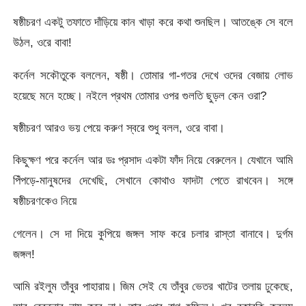
ষষ্ঠীচরণ একটু তফাতে দাঁড়িয়ে কান খাড়া করে কথা শুনছিল। আতঙ্কে সে বলে
উঠল, ওরে বাবা!
কর্নেল সকৌতুকে বললেন, ষষ্ঠী। তোমার গা-গতর দেখে ওদের বেজায় লোভ
হয়েছে মনে হচ্ছে। নইলে প্রথম তোমার ওপর গুলতি ছুড়ল কেন ওরা?
ষষ্ঠীচরণ আরও ভয় পেয়ে করুণ স্বরে শুধু বলল, ওরে বাবা।
কিছুক্ষণ পরে কর্নেল আর ডঃ প্রসাদ একটা ফাঁদ নিয়ে বেরুলেন। যেখানে আমি
পিঁপড়ে-মানুষদের দেখেছি, সেখানে কোথাও ফাদটা পেতে রাখবেন। সঙ্গে
ষষ্ঠীচরণকেও নিয়ে
গেলেন। সে দা দিয়ে কুপিয়ে জঙ্গল সাফ করে চলার রাস্তা বানাবে। দুর্গম
জঙ্গল!
আমি রইলুম তাঁবুর পাহারায়। জিম সেই যে তাঁবুর ভেতর খাটের তলায় ঢুকেছে,