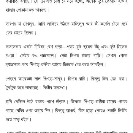
কথাবার্তা বলছে। সে শব্দ এত চাপা যে মনে হচ্ছে, অনেক দূরে কোথাও হাজার
হাজার পোকামাকড় ডাকছে।
তারপর যা দেখলুম, আমি লাফিয়ে উঠতে যাচ্ছিলুম আর কী কর্নেল টেনে ধরে
ফের শুইয়ে দিলেন।
সামনেকার একটা ঢিবিঘর বেশ বড়ো—প্রায় ফুট ছয়েক উঁচু এবং ফুট তিনেক
চওড়া। সেটার রঙ পাটকেলে। সেটা নিশ্চয় রাজার বাড়ি। সেখান থেকে
চ্যাংদোলা করে পিঁপড়ে-রক্ষীরা আমার জিমকে বের করে আনছিল।
পেছনে আরেকটা লাল পিঁপড়ে-মানুষ। নিশ্চয় রানি। কিন্তু জিম যেন মরা।
টুকটুক করে তাকাচ্ছে। নির্জীব অবস্থা।
রানি বেদিতে উঠে রাজার পাশে দাঁড়াল। জিমকে পিঁপড়ে রক্ষীরা তাদের পায়ের
কাছে বেদির ওপর শুইয়ে দিল। কিন্তু আশ্চর্য, জিম ছাড়া পেয়েও তেমনি নির্জীব
হয়ে পড়ে রইল।