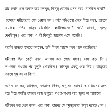
তার জবাব শুনে অবাক হয়ে বললুম, কিন্তু তোমায় এমন করে বেঁধেছিল কারা?
এতক্ষণে ষষ্ঠীচরণের যেন খেয়াল হল। কাটা দড়িগুলো দেখে নিয়ে বলল, তাহলে
আমাকে সত্যি সত্যি বেঁধেছিল ব্যাটাচ্ছেলেরা? আমি ভাবছি, স্বপ্ন
দেখছিলুন। ওরে বাবা! এ কী বিদঘুটে জায়গায় এসে পড়েছি।
কর্নেল হাসতে হাসতে বললেন, তুমি নিশ্চয় আরাম করে খাটে শুয়েছিলে?
ষষ্ঠীচরণ জিভ কেটে বলল, অন্যায় হয়ে গেছে স্যার। মাফ করে দিন।
আপনারা যাওয়ার পর ঢুলুনি পেয়েছিল। ভাবলুম একটু শুয়ে নিই। রাত্তিরে
তরাসে ঘুম হয় না কিনা!
কর্নেল বললেন, ভাগ্যিস, তোমাকে পিঁপড়ে-মানুষেরা ধরাধরি করে জিমের মতো
বয়ে নিয়ে যায়নি! তাহলে আজ দুপুরের খাওয়া-দাওয়া আর জুটত না আমাদের।
ষষ্ঠীচরণ ভয় পেয়ে বলল, ওরে বাবা! তারপর সে ব্যস্তভাবে উনুন ধরাতে গেল।