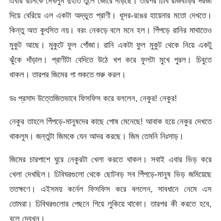
এবার রানিকে দেখলুম দুহাত তুলে জোরে নাড়ছে। তারপর ঢিবি রাজবাড়ির দরজা
দিয়ে বেরিয়ে এল একটা অদ্ভুত প্রাণী। ধূসর-রঙের হায়েনার মতো দেখতে।
কিন্তু অত কুৎসিত নয়। বরং নেকড়ে বলে মনে হল। পিঁপড়ে রানির মাথাতেও
মুকুট আছে। মুকুটে ফুল গোঁজা। রানি একটা ফুল মুকুট থেকে নিয়ে একটু
ঝুঁকে দাঁড়াল। প্রাণীটা বেদিতে উঠে খপ করে ফুলটা মুখে পুরল। চিবুতে
থাকল। তারপর জিমের গা শুকতে শুরু করল।
ডঃ প্রসাদ উত্তেজিতভাবে ফিসফিস করে বললেন, নেকুর! নেকুর!
নেকুর তাহলে পিঁপড়ে-মানুষদের কাছে পোষ মেনেছে! আবাক হয়ে নেকুর দেখতে
থাকলুম। জন্তুটা জিমকে যেন আদর করছে। জিম তেমনি নিঃসাড়।
জিমের চারপাশে ঘুরে নেকুরটা খেলা করতে থাকল। সবাই এবার ভিড় করে
খেলা দেখছিল। ঢিবিঘরগুলো থেকে ছোটবড় সব পিঁপড়ে-মানুষ ভিড় জমিয়েছে
ততক্ষণে। এইসময় কর্নেল ফিসফিস করে বললেন, সাবধানে নেমে এস
তোমরা। ঢিবিঘরগুলোর পেছনে গিয়ে লুকিয়ে থাকো। তারপর কী করতে হবে,
বলে দেবখন।