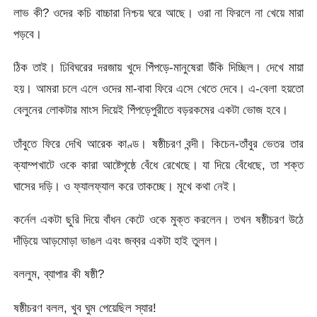
লাভ কী? ওদের কচি বাচ্চারা নিশ্চয় ঘরে আছে। ওরা না ফিরলে না খেয়ে মারা
পড়বে।
ঠিক তাই। ঢিবিঘরের দরজায় খুদে পিঁপড়ে-মানুষেরা উঁকি দিচ্ছিল। দেখে মায়া
হয়। আমরা চলে এলে ওদের মা-বাবা ফিরে এসে খেতে দেবে। এ-বেলা হয়তো
বেলুনের লোকটার মাংস দিয়েই পিঁপড়েপুরীতে বড়রকমের একটা ভোজ হবে।
তাঁবুতে ফিরে দেখি আরেক কাণ্ড। ষষ্ঠীচরণ বন্দী। কিচেন-তাঁবুর ভেতর তার
ক্যাম্পখাটে ওকে কারা আষ্টেপৃষ্ঠে বেঁধে রেখেছে। যা দিয়ে বেঁধেছে, তা শক্ত
ঘাসের দড়ি। ও ফ্যালফ্যাল করে তাকচ্ছে। মুখে কথা নেই।
কর্নেল একটা ছুরি দিয়ে বাঁধন কেটে ওকে মুক্ত করলেন। তখন ষষ্ঠীচরণ উঠে
দাঁড়িয়ে আড়মোড়া ভাঙল এবং জব্বর একটা হাই তুলল।
বললুম, ব্যাপার কী ষষ্ঠী?
ষষ্ঠীচরণ বলল, খুব ঘুম পেয়েছিল স্যার!