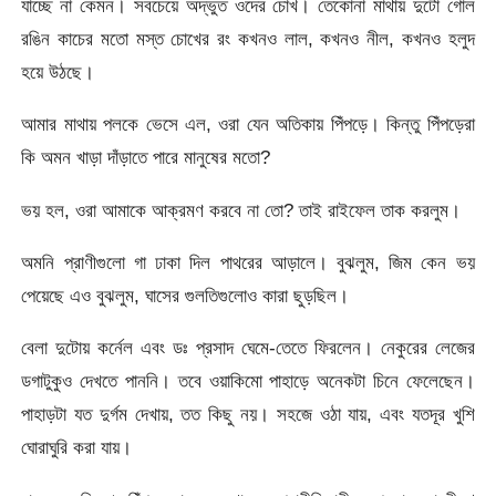
যাচ্ছে না কেমন। সবচেয়ে অদ্ভুত ওদের চোখ। তেকোনা মাথায় দুটো গোল
রঙিন কাচের মতো মস্ত চোখের রং কখনও লাল, কখনও নীল, কখনও হলুদ
হয়ে উঠছে।
আমার মাথায় পলকে ভেসে এল, ওরা যেন অতিকায় পিঁপড়ে। কিন্তু পিঁপড়েরা
কি অমন খাড়া দাঁড়াতে পারে মানুষের মতো?
ভয় হল, ওরা আমাকে আক্রমণ করবে না তো? তাই রাইফেল তাক করলুম।
অমনি প্রাণীগুলো গা ঢাকা দিল পাথরের আড়ালে। বুঝলুম, জিম কেন ভয়
পেয়েছে এও বুঝলুম, ঘাসের গুলতিগুলোও কারা ছুড়ছিল।
বেলা দুটোয় কর্নেল এবং ডঃ প্রসাদ ঘেমে-তেতে ফিরলেন। নেকুরের লেজের
ডগাটুকুও দেখতে পাননি। তবে ওয়াকিমো পাহাড়ে অনেকটা চিনে ফেলেছেন।
পাহাড়টা যত দুর্গম দেখায়, তত কিছু নয়। সহজে ওঠা যায়, এবং যতদূর খুশি
ঘোরাঘুরি করা যায়।