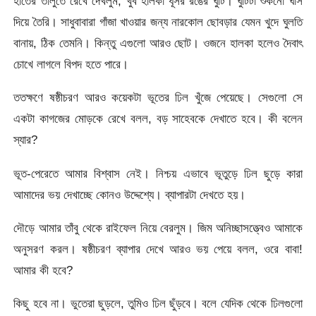
হাতের তালুতে রেখে দেখলুম, খুব হালকা ধূসর রঙের ঘুটি। ঘুটিটা শুকনো ঘাস
দিয়ে তৈরি। সাধুবাবারা গাঁজা খাওয়ার জন্য নারকোল ছোবড়ার যেমন খুদে ঘুলতি
বানায়, ঠিক তেমনি। কিন্তু এগুলো আরও ছোট। ওজনে হালকা হলেও দৈবাৎ
চোখে লাগলে বিপদ হতে পারে।
ততক্ষণে ষষ্ঠীচরণ আরও কয়েকটা ভূতের ঢিল খুঁজে পেয়েছে। সেগুলো সে
একটা কাগজের মোড়কে রেখে বলল, বড় সাহেবকে দেখাতে হবে। কী বলেন
স্যার?
ভূত-পেরেতে আমার বিশ্বাস নেই। নিশ্চয় এভাবে ভূতুড়ে ঢিল ছুড়ে কারা
আমাদের ভয় দেখাচ্ছে কোনও উদ্দেশ্যে। ব্যাপারটা দেখতে হয়।
দৌড়ে আমার তাঁবু থেকে রাইফেল নিয়ে বেরলুম। জিম অনিচ্ছাসত্ত্বেও আমাকে
অনুসরণ করল। ষষ্ঠীচরণ ব্যাপার দেখে আরও ভয় পেয়ে বলল, ওরে বাবা!
আমার কী হবে?
কিছু হবে না। ভুতেরা ছুড়লে, তুমিও ঢিল ছুঁড়বে। বলে যেদিক থেকে ঢিলগুলো