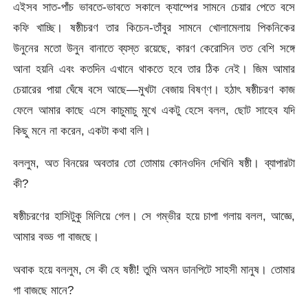
এইসব সাত-পাঁচ ভাবতে-ভাবতে সকালে ক্যাম্পের সামনে চেয়ার পেতে বসে
কফি খাচ্ছি। ষষ্ঠীচরণ তার কিচেন-তাঁবুর সামনে খোলামেলায় পিকনিকের
উনুনের মতো উনুন বানাতে ব্যস্ত রয়েছে, কারণ কেরোসিন তত বেশি সঙ্গে
আনা হয়নি এবং কতদিন এখানে থাকতে হবে তার ঠিক নেই। জিম আমার
চেয়ারের পায়া ঘেঁষে বসে আছে—মুখটা বেজায় বিষণ্ণ। হঠাৎ ষষ্ঠীচরণ কাজ
ফেলে আমার কাছে এসে কাচুমাচু মুখে একটু হেসে বলল, ছোট সাহেব যদি
কিছু মনে না করেন, একটা কথা বলি।
বললুম, অত বিনয়ের অবতার তো তোমায় কোনওদিন দেখিনি ষষ্ঠী। ব্যাপারটা
কী?
ষষ্ঠীচরণের হাসিটুকু মিলিয়ে গেল। সে গম্ভীর হয়ে চাপা গলায় বলল, আজ্ঞে,
আমার বড্ড গা বাজছে।
অবাক হয়ে বললুম, সে কী হে ষষ্ঠী! তুমি অমন ডানপিটে সাহসী মানুষ। তোমার
গা বাজছে মানে?