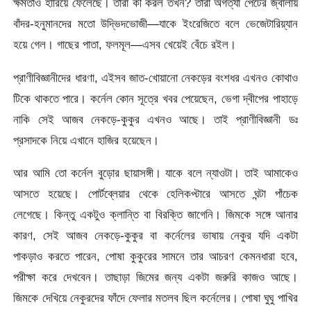
ক্ষমতাও হারিয়ে ফেলেছে। তারা কী করল তখন? তারা অগত্যা পেটের জ্বালায়
বাঁদর-হনুমানদের মতো উদ্ভিদভোজী—যাকে ইংরেজিতে বলে ভেজেটারিয়্যান
হয়ে গেল। গাছের পাতা, ফলমূল—এসব খেয়েই বেঁচে রইল।
প্রাণীবিজ্ঞানীদের ধারণা, এইসব জাত-খোয়ানো নেকড়ের বংশধর এখনও কোথাও
টিকে থাকতে পারে। কর্নেল কোন সূত্রে খবর পেয়েছেন, ভেগা দ্বীপের পাহাড়ে
নাকি সেই আজব নেকড়ে-কুকুর এখনও আছে। তাই প্রাণীবিজ্ঞানী ডঃ
প্রসাদকে নিয়ে এখানে হাজির হয়েছেন।
আর আমি তো কর্নেল বুড়োর ছায়াসঙ্গী। যাকে বলে ন্যাওটা। তাই আমাকেও
আসতে হয়েছে। পোর্টব্লেয়ার থেকে হেলিকপ্টারে আসতে ঘন্টা পাঁচেক
লেগেছে। কিন্তু একটুও ক্লান্তি বা বিরক্তি জাগেনি। জিমকে সঙ্গে আনার
কারণ, সেই আজব নেকড়ে-কুকুর বা কর্নেলের ভাষায় নেকুর যদি একটা
পাকড়াও করতে পারেন, পোষা কুকুরের সামনে তার আচরণ কেমনধারা হবে,
পরীক্ষা করে দেখবেন। তাছাড়া জিমের জন্য একটা জরুরি কাজও আছে।
জিমকে দেখিয়ে নেকুরদের ফাঁদে ফেলার মতলব ছিল কর্নেলের। পোষা ঘুঘু পাখির