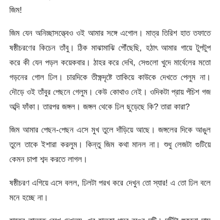
জিম!
জিম যেন অনিচ্ছাসত্ত্বেও ওই আমার সঙ্গে এগোল। মাত্র তিরিশ হাত তফাতে
ষষ্ঠীচরণের কিচেন তাঁবু। ঠিক মাঝামাঝি পৌঁছেছি, হঠাৎ আমার গায়ে টুপটুপ
করে কী যেন পড়ল কয়েকবার। ঠাহর করে দেখি, সেগুলো খুদে মার্বেলের মতো
গড়নের গোল ঢিল। চারদিকে তীক্ষ্ণদৃষ্টে তাকিয়ে কাউকে দেখতে পেলুম না।
দৌড়ে ওই তাঁবুর পেছনে গেলুম। কেউ কোথাও নেই। ওদিকটা প্রায় পঁচিশ গজ
অব্দি ফাঁকা। তারপর জঙ্গল। জঙ্গল থেকে ঢিল ছুড়েছে কি? তারা কারা?
জিম আমার পেছন-পেছন এসে মুখ তুলে দাঁড়িয়ে আছে। জঙ্গলের দিকে আঙুল
তুলে তাকে ইশারা করলুম। কিন্তু জিম কথা মানল না। শুধু লেজটা গুটিয়ে
কেমন চাপা শব্দ করতে লাগল।
ষষ্ঠীচরণ এগিয়ে এসে বলল, ঢিলটা পরখ করে দেখুন তো স্যার! এ তো ঢিল বলে
মনে হচ্ছে না।