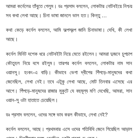
আমরা কর্নেলের তাঁবুতে গেলুম। ডঃ প্রসাদ বললেন, লোকটার নোটবইয়ে নিশ্চয়
সব কথা লেখা আছে। চিনা ভাষা জানলে ভাল হত। কিন্তু …
কথা কেড়ে কর্নেল বললেন, আমি অল্পস্বল্প জানি চিনাভাষা। দেখি, কী লেখা
আছে।
কর্নেল মিনিট দশেক ধরে নোটবইটা নিয়ে মেতে রইলেন। আমরা দুজনে চুপচাপ
কৌতুহল নিয়ে বসে রইলুম। তারপর কর্নেল বললেন, লোকটার নাম সান
ওয়ানসু। হংকং-এ বাড়ি। কীভাবে ভেগা দ্বীপের পিঁপড়ে-মানুষদের কথা
জেনেছিল, লেখা নেই। তবে এটুকু লেখা আছে, মোট তিনবার এসেছে এর
আগে। পিঁপড়ে-মানুষদের রাজার মুকুটে যে বহুমূল্য মণি দেখেছি, আমরা, সান
ওয়ান-সু ওটা হাতাতে চেয়েছিল।
ডঃ প্রসাদ বললেন, ওদের সঙ্গে ভাব করল কীভাবে, লেখা নেই?
কর্নেল বললেন, আছে। প্রথমবার এসে ওদের গতিবিধি জেনে গিয়েছিল আড়াল