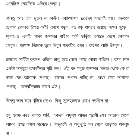
এসেছিল সেইদিকে এগিয়ে গেলুম।
কিন্তু আর ঢিল ছুড়ল না কেউ। ঝোপজঙ্গল দুর্ভেদ্য বললেই হয়। ভেতরে
ঢোকার কোনও উপায় নেই! চোখে পড়ল, বড় বড় পাথরও রয়েছে জঙ্গল জুড়ে।
প্রকাণ্ড একটা পাথর জঙ্গলের বাইরে অব্দি ছড়িয়ে রয়েছে দেখে সেখানে
গেলুম। প্রথমে জিমকে তুলে দিলুম পাথরটার ওপর। তারপর আমি উঠলুম।
জঙ্গলের মাটিটা ক্রমশ ওদিকে ঢালু হয়ে নেমে গেছে বোঝা যাচ্ছিল। হঠাৎ মনে
একটা অদ্ভুত অস্বস্তির সৃষ্টি হল। ওই ঘন সবুজ জঙ্গলের ভেতর থেকে কে বা
কারা যেন আমাকে দেখছে। তাদের দেখতে পাচ্ছি না, অথচ তারা আমাকে
দেখছে—অস্বস্তিটার কারণ এই।
কিন্তু ভাল করে খুঁটিয়ে দেখেও কিছু সন্দেহজনক চোখে পড়ছিল না।
তবু হলফ করে বলতে পারি, একদল অদৃশ্য আজব প্রাণী যেন আড়াল থেকে
আমার ওপর লক্ষ্য রেখেছে। কিছুতেই এ অনুভূতি মন থেকে তাড়াতে পারলুম
না।