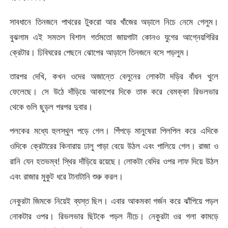
সাবধানে তিনজনে পাথরের টুকরো আর খাঁজের অড়ালে নিচে নেমে গেলুম।
বুঝলাম এই সমতল বিশাল গর্তমতো জায়গাটা কোনও যুগের আগ্নেয়গিরির
ক্রেটার। ঢিবিঘরের পেছনে ঝোপের আড়ালে তিনজনে বসে পড়লুম।
তারপর দেখি, কখন ওদের অজান্তে বেলুনের লোকটা দড়ির বাঁধন খুলে
ফেলেছে। সে উঠে দাঁড়িয়ে আকাশের দিকে তাক করে বেমক্কা রিভলভার
থেকে গুলি ছুড়ল পরপর দুবার।
পলকের মধ্যে হুলস্থুল পড়ে গেল। পিঁপড়ে মানুষেরা পিলপিল করে এদিকে
ওদিকে ক্রেটারের কিনারায় ঢালু পাড়া বেয়ে উঠল এবং পালিয়ে গেল। রাজা ও
রানি যেন হতভম্ব! স্থির দাঁড়িয়ে রয়েছে। লোকটা বেদির ওপর লাফ দিয়ে উঠল
এবং রাজার মুকুট ধরে টানাটানি শুরু করল।
নেকুরটা জিমকে নিয়েই ব্যস্ত ছিল। এবার আকমকা গর্জন করে ঝাঁপিয়ে পড়ল
নোকটার ওপর। রিভলভার ছিটকে পড়ল নীচে। নেকুরটা ওর গলা কামড়ে