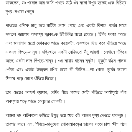
ডাকলেন, ডঃ প্রসাদ আর আমি পাথরে উঠে ওঁর মতো উপুড় হতেই এক বিচিত্র
দৃশ্য দেখতে পেলুম।
পাথরের ওদিকে ঢালু হয়ে মাটিটা নেমে গেছে এবং একটা বিশাল গর্তের মতো
সমতল জায়গায় অসংখ্য প্রকাণ্ড উইঢিবির মতো রয়েছে। ঢিবির দরজা আছে
এবং জানালায় মতো ফোকরও আছে কয়েকটা, একখানে ভিড় করে দাঁড়িয়ে আছে
একদল পিঁপড়ে-মানুষ। মধ্যিখানে একটা বেদিমতো উঁচু জায়গা। সেখানে দাঁড়িয়ে
আছে একটা লাল পিঁপড়ে-মানুষ। ওর মাথায় ঘাসের মুকুট। মুকুটে রঙিন পালক
গোঁজা এবং একটা উজ্জ্বল মণির মতো কী জিনিস—তা থেকে সূর্যের আলো
ঠিকরে পড়ে চোখে ধাঁধিয়ে দিচ্ছে।
তার চেয়েও আশ্চর্য ব্যাপার, বেদির নীচে ঘাসের মোটা দাঁড়িতে আষ্টেপৃষ্ঠে বাঁধা
অবস্থায় পড়ে আছে বেলুনের লোকটা।
আমরা দম আটকানো ভঙ্গিতে উপুড় হয়ে শুয়ে ওই আজব দৃশ্য দেখতে থাকলুম।
তারপর কানে এল, পিঁপড়ে-মানুষেরা পোকামাকড়ের ডাকের মতো চাপা ক্ষীণ শব্দে