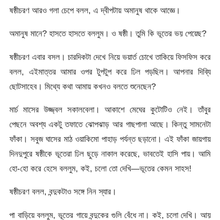
ষষ্ঠীচরণ আরও গলা চেপে বলল, এ দ্বীপটায় অমানুষ থাকে আজ্ঞে।
অমানুষ মানে? হাসতে হাসতে বললুম। ও ষষ্ঠী। তুমি কি ভূতের ভয় পেয়েছ?
ষষ্ঠীচরণ এবার বসল। চারদিকটা দেখে নিয়ে ভয়ার্ত চোখে তাকিয়ে ফিসফিস করে
বলল, এইমাত্তর আমার ওপর টুপটুপ করে ঢিল পড়ছিল। আপনার দিব্যি
ছোটসাহেব। মিথ্যে কথা আমায় কখনও বলতে শুনেছেন?
মার্চ মাসের উজ্জ্বল সকালবেলা। আকাশে মেঘের কুটোটিও নেই। তাঁবুর
পেছনে অবশ্য একটু তফাতে ঝোপঝাড় আর গাছপালা আছে। কিন্তু সামনেটা
ফাঁকা। সবুজ ঘাসের মাঠ ওয়াকিমো পাহাড় পর্যন্ত ছড়ানো। এই ফাঁকা জায়গায়
দিনদুপুরে ষষ্ঠীকে ভূতেরা ঢিল ছুড়ে নাকাল করেছে, ভাবতেই হাসি পায়। আমি
হো-হো করে হেসে বললুম, কই, চলো তো দেখি—ভূতের কেমন সাহস!
ষষ্ঠীচরণ বলল, বন্দুকটাও সঙ্গে নিন স্যার।
পা বাড়িয়ে বললুম, ভূতের গায়ে বন্দুকের গুলি বেঁধে না। কই, চলো দেখি। আয়