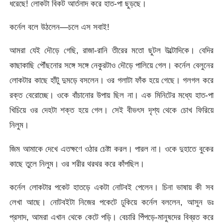
ধরেছে! লোকটা বিকট আর্তনাদ করে হাত-পা ছুড়ছে।
কর্নেল বলে উঠলেন—চলে এস সবাই!
আমরা যেই দৌড়ে গেছি, রাজা-রানি তীরের মতো ছুটল উল্টোদিকে। বেদির
কাছাকাছি পৌঁছনোর সঙ্গে সঙ্গে নেকুরটাও দৌড়ে পালিয়ে গেল। কর্নেল বেলুনের
লোকটার কাছে হাঁটু দুমড়ে বসলেন। ওর গলাটা ফাঁক হয়ে গেছে। গলগল করে
রক্ত বেরোচ্ছে। ওকে বাঁচানোর উপায় ছিল না। এক মিনিটের মধ্যে হাত-পা
খিচিয়ে ওর দেহটা শক্ত হয়ে গেল। সেই বীভৎস দৃশ্য থেকে চোখ ফিরিয়ে
নিলুম।
জিম আমাকে দেখে এতক্ষণে ওঠার চেষ্টা করল। পারল না। ওকে দুহাতে বুকের
কাছে তুলে নিলুম। ওর শরীর থরথর করে কাঁপছিল।
কর্নেল লোকটার পকেট হাতড়ে একটা নোটবই পেলেন। চিনা ভাষায় কী সব
লেখা আছে। নোটবইটা নিজের পকেটে ঢুকিয়ে কর্নেল বললেন, আসুন ডঃ
প্রসাদ, আমরা এখান থেকে কেটে পড়ি। বেচারি পিঁপড়ে-মানুষদের বিব্রত করে