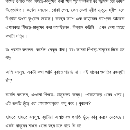
ঘাসের গুলতি আর পিঁপড়ে-মানুষের কথা শুনে প্রাণীবিজ্ঞানী ডঃ প্রসাদ তো ভীষণ
উত্তেজিত। কর্নেল বললেন, বোঝা গেল, কেন ভেগা দ্বীপ ভূতুড়ে দ্বীপ বলে
বিখ্যাত অথবা কুখ্যাত হয়েছে। কবছর আগে এক জাহাজের কাপ্তেন আমাকে
এখানকার পিঁপড়ে-মানুষের কথা বলেছিলেন, বিশ্বাস করিনি। এখন দেখা যাচ্ছে
কথাটা সত্যি।
ডঃ প্রসাদ বললেন, কর্নেল! নেকুর থাক। বরং আমরা পিঁপড়ে-মানুষের দিকে মন
দিই।
আমি বললুম, একটা কথা আমি বুঝতে পারছি না। এই ঘাসের গুলতির রহস্যটা
কী?
কর্নেল বললেন, এগুলো পিঁপড়ে- মানুষদের অস্ত্র। পোকামাকড় ওদের খাদ্য।
এই গুলতি ছুঁড়ে ওরা পোকামাকড়কে কাবু করে। বুঝলে?
হাসতে হাসতে বললুম, ব্যাটারা আমাদেরও গুলতি ছুঁড়ে কাবু করবে ভেবেছে।
একটা মানুষের মাংসে ওদের বছর চলে যাবে কি না!