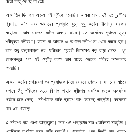
মতো কিছু দেখছি না তো!
আজ তিন দিন হল আমরা এই দ্বীপে এসেছি। আমরা মানে, ওই ডঃ মুরলীধর
প্রসাদ, আমি এবং আমাদের প্রখ্যাত বুড়ো ঘুঘু কর্নেল নীলাদ্রি সরকার
মহোদয়। আর একজন সঙ্গীও অবশ্য আছে। সে কর্নেলের পুরাতন ভৃত্য
শ্রীযুক্ত ষষ্ঠীচরণ। তাকে না আনলে এ অখাদ্য দ্বীপে না খেয়ে মরতে হত।
তবে শুধু রান্নাবান্না নয়, ষষ্ঠীচরণ প্রহরী হিসেবেও বড় কড়া লোক। খুব
চালাকচতুর এবং এই প্রৌঢ় বয়সে তার গায়ের জোরের পরিচয় অনেকবার
পেয়েছি।
আজও কর্নেল তোরবেলা ডঃ প্রসাদকে নিয়ে বেরিয়ে গেছেন। সামনের মাঠের
ওপারে উঁচু পাঁচিলের মতো বিশাল পাহাড় দ্বীপের একদিক থেকে অন্যদিক
পর্যন্ত চলে গেছে। দ্বীপটাকে নাকি দুভাগে ভাগ করেছে পাহাড়টা। কর্নেলরা
যান ওই পাহাড়ে।
এ দ্বীপের নাম ভেগা আইল্যান্ড। আর ওই পাহাড়টার নাম ওয়াকিমো মাউন্টেন।
ওয়াকিমো কথাটার মানে নাকি বদরাগী। পাহাড়টার এমন বিশ্রী নাম কেন?