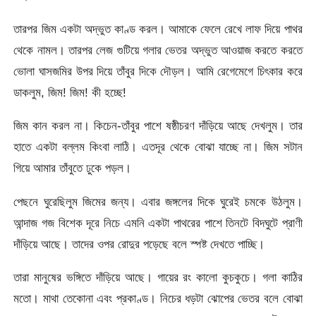
তারপর জিম একটা অদ্ভুত কাণ্ড করল। আমাকে ফেলে রেখে লাফ দিয়ে পাথর
থেকে নামল। তারপর লেজ গুটিয়ে গলার ভেতর অদ্ভুত আওয়াজ করতে করতে
ভোলা ঘাসজমির উপর দিয়ে তাঁবুর দিকে দৌড়ল। আমি রেগেমেগে চিৎকার করে
ডাকলুম, জিম! জিম! কী হচ্ছে!
জিম কান করল না। কিচেন-তাঁবুর পাশে ষষ্ঠীচরণ দাঁড়িয়ে আছে দেখলুম। তার
হাতে একটা বল্লম কিংবা লাঠি। এতদূর থেকে বোঝা যাচ্ছে না। জিম সটান
গিয়ে আমার তাঁবুতে ঢুকে পড়ল।
পেছনে ঘুরেছিলুম জিমের জন্য। এবার জঙ্গলের দিকে ঘুরেই চমকে উঠলুম।
আন্দাজ গজ বিশেক দূরে নিচে এমনি একটা পাথরের পাশে তিনটে বিদঘুটে প্রাণী
দাঁড়িয়ে আছে। তাদের ওপর রোদুর পড়েছে বলে স্পষ্ট দেখতে পাচ্ছি।
তারা মানুষের ভঙ্গিতে দাঁড়িয়ে আছে। গায়ের রং কালো কুচকুচে। গলা কাঠির
মতো। মাথা তেকোনা এবং প্রকাণ্ড। নিচের ধড়টা ঝোপের ভেতর বলে বোঝা