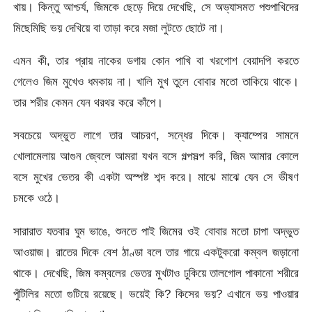
খায়। কিন্তু আশ্চর্য, জিমকে ছেড়ে দিয়ে দেখেছি, সে অভ্যাসমত পশুপাখিদের
মিছেমিছি ভয় দেখিয়ে বা তাড়া করে মজা লুটতে ছোটে না।
এমন কী, তার প্রায় নাকের ডগায় কোন পাখি বা খরগোশ বেয়াদপি করতে
গেলেও জিম মুখেও ধমকায় না। খালি মুখ তুলে বোবার মতো তাকিয়ে থাকে।
তার শরীর কেমন যেন থরথর করে কাঁপে।
সবচেয়ে অদ্ভুত লাগে তার আচরণ, সন্ধের দিকে। ক্যাম্পের সামনে
খোলামেলায় আগুন জ্বেলে আমরা যখন বসে গল্পসল্প করি, জিম আমার কোলে
বসে মুখের ভেতর কী একটা অস্পষ্ট শব্দ করে। মাঝে মাঝে যেন সে ভীষণ
চমকে ওঠে।
সারারাত যতবার ঘুম ভাঙে, শুনতে পাই জিমের ওই বোবার মতো চাপা অদ্ভুত
আওয়াজ। রাতের দিকে বেশ ঠাণ্ডা বলে তার গায়ে একটুকরো কম্বল জড়ানো
থাকে। দেখেছি, জিম কম্বলের ভেতর মুখটাও ঢুকিয়ে তালগোল পাকানো শরীরে
পুঁটিলির মতো গুটিয়ে রয়েছে। ভয়েই কি? কিসের ভয়? এখানে ভয় পাওয়ার