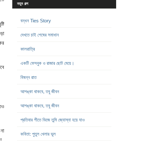
নতুন গল্প
বন্ধন Ties Story
্টি
ড়া
দেখতে চাই শেষের সমাধান
য়কর
কালরাত্রি
একটি ফেসবুক ও রাজার ছোট মেয়ে।
তবে
বিষন্ন রাত
আশঙ্কা থাকবে, তবু জীবন
আশঙ্কা থাকবে, তবু জীবন
তেও
প্রতিবার শীতে ভিজে তুমি জ্যোস্না হয়ে যাও
 না
কবিতা: পুতুল খেলার ভুল
!