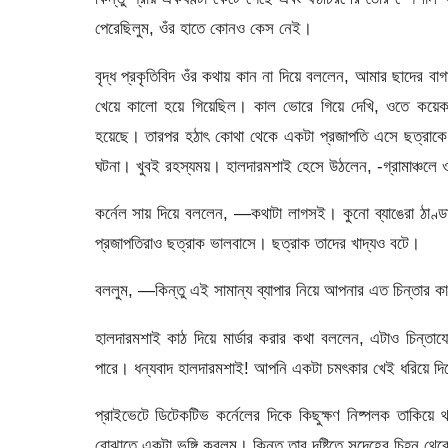
পেরেছিলুম, ওঁর হাতে কোনও কেস নেই।
বৃদ্ধ প্রকৃতিবিদ ওঁর কথায় কান না দিয়ে বললেন, আমার ছাদের ব
খেয়ে কালো হয়ে গিয়েছিল। কাল ভোরে গিয়ে দেখি, ওতে কয়েকটা
হয়েছে। তারপর হঠাৎ কোথা থেকে একটা প্রজাপতি এসে ছত্রাকে 
ঘটনা। খুবই রহস্যময়। হালদারমশাই হেসে উঠলেন, -গ্রামাঞ্চলে ও
কর্নেল সায় দিয়ে বললেন, —কথাটা লাগসই। কুনো ব্যাঙেরা ঠাণ্
প্রজাপতিরাও ছত্রাক ভালবাসে। ছত্রাক তাদের খাদ্যও বটে।
বললুম, —কিন্তু এই সামান্য ব্যাপার নিয়ে আপনার এত চিন্তার ক
হালদারমশাই কাঠ দিয়ে মার্ডার করার কথা বললেন, এটাও চিন্তা
পারে। ধন্যবাদ হালদারমশাই! আপনি একটা চমৎকার খেই ধরিয়ে দ
প্রাইভেটে ডিটেকটিভ কর্নেলের দিকে কিছুক্ষণ নিষ্পলক তাকিয়
বোঝাতে একটা ভঙ্গি করলুম। কিন্তু তার দৃষ্টিতে সন্দেহের চিহ্