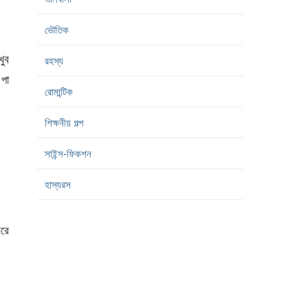
ভৌতিক
খুব
রহস্য
 পা
রোমান্টিক
শিক্ষনীয় গল্প
সাইন্স-ফিকশন
হাস্যরস
করে