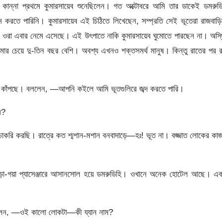
কান্না প্রথমে কুমারসায়েব শুনেছিলেন। গত অক্টোবরে আমি তার ডাকেই ডমরুডি
ান করতে পারিনি। কুমারসায়েব এই চিঠিতে লিখেছেন, সম্প্রতি সেই ভূতেরা রাজবাড়
কে ওরা এবার নেমে এসেছে। এই উৎপাতে নাকি কুমারসায়েব ঘুমোতে পারছেন না। অস্
ার চেয়ে দু-তিন বছর বেশি। অবশ্য এখনও শক্তসমর্থ মানুষ। কিন্তু রাতের পর 
রে কাঁপছে। বললেন, —আপনি কইলে আমি ভূতগুলিরে জব্দ করতে পারি।
ে?
াকরি করছি। রাত্রে কত শ্মশান-মশান বনবাদাড়ে—হঃ! ভূত না। বজ্জাত লোকের কা
ড়া-গয়া প্যাসেঞ্জারে আসানসোল হয়ে ডমরুডিহি। ওখানে অনেক হোটেল আছে। এক
বললেন, —ওই কালো লোকটা—কী য্যান নাম?