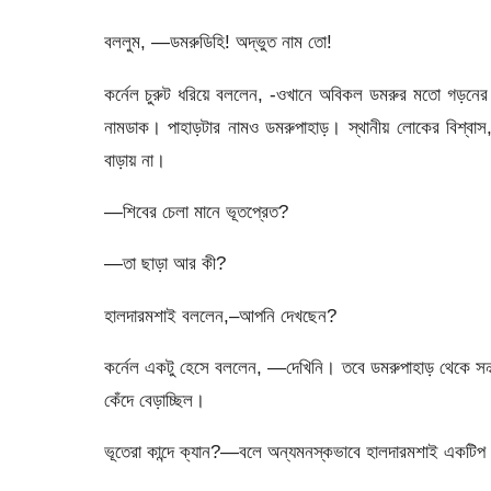
বললুম, —ডমরুডিহি! অদ্ভুত নাম তো!
কর্নেল চুরুট ধরিয়ে বললেন, -ওখানে অবিকল ডমরুর মতো গড়নের এ
নামডাক। পাহাড়টার নামও ডমরুপাহাড়। স্থানীয় লোকের বিশ্বাস,
বাড়ায় না।
—শিবের চেলা মানে ভূতপ্রেত?
—তা ছাড়া আর কী?
হালদারমশাই বললেন,–আপনি দেখছেন?
কর্নেল একটু হেসে বললেন, —দেখিনি। তবে ডমরুপাহাড় থেকে সন্
কেঁদে বেড়াচ্ছিল।
ভূতেরা কান্দে ক্যান?—বলে অন্যমনস্কভাবে হালদারমশাই একটিপ 