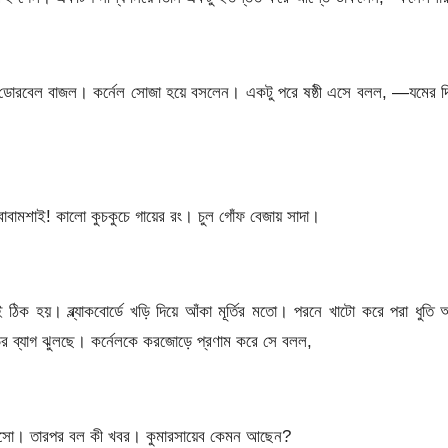
 ডোরবেল বাজল। কর্নেল সোজা হয়ে বসলেন। একটু পরে ষষ্ঠী এসে বলল, —যমের দি
 বাবামশাই! কালো কুচকুচে গায়ের রং। চুল গোঁফ বেজায় সাদা।
ঠিক হয়। ব্ল্যাকবোর্ডে খড়ি দিয়ে আঁকা মূর্তির মতো। পরনে খাটো করে পরা ধুতি
ের ব্যাগ ঝুলছে। কর্নেলকে করজোড়ে প্রণাম করে সে বলল,
।
োসো। তারপর বল কী খবর। কুমারসায়েব কেমন আছেন?