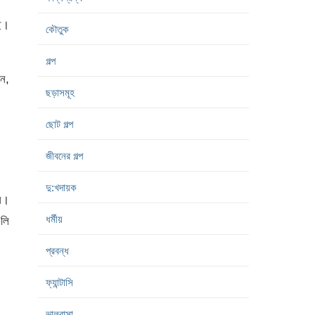
ি।
কৌতুক
গল্প
েন,
ছড়াসমূহ
ছোট গল্প
জীবনের গল্প
দু:খদায়ক
ন।
ধর্মীয়
ুলি
প্রবন্ধ
ফ্যান্টাসি
ভালবাসা