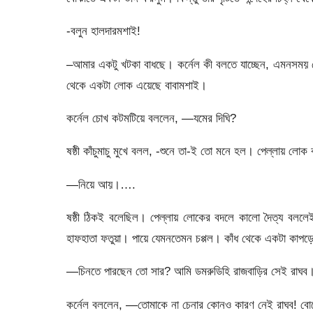
-বলুন হালদারমশাই!
–আমার একটু খটকা বাধছে। কর্নেল কী বলতে যাচ্ছেন, এমনসময়
থেকে একটা লোক এয়েছে বাবামশাই।
কর্নেল চোখ কটমটিয়ে বললেন, —যমের দিঘি?
ষষ্ঠী কাঁচুমাচু মুখে বলল, -শুনে তা-ই তো মনে হল। পেল্লায় লোক
—নিয়ে আয়।….
ষষ্ঠী ঠিকই বলেছিল। পেল্লায় লোকের বদলে কালো দৈত্য বললেই 
হাফহাতা ফতুয়া। পায়ে যেমনতেমন চপ্পল। কাঁধ থেকে একটা কাপড়
—চিনতে পারছেন তো সার? আমি ডমরুডিহি রাজবাড়ির সেই রাঘব
কর্নেল বললেন, —তোমাকে না চেনার কোনও কারণ নেই রাঘব! ব