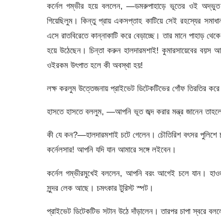
কর্নেল গম্ভীর হয়ে বললেন, —ডমরুপাহাড়ে ভূতের ওই অদ্ভুত 
গিয়েছিলুম। কিন্তু প্রায় একসপ্তাহ কাটিয়ে সেই রহস্যের সমাধ
এসে রাতবিরেতে কান্নাকাটি করে বেড়াচ্ছে। তার মানে পাহাড় থে
হয়ে উঠেছেন। চিন্তা করুন হালদারমশাই! কুমারসায়েবের বয়স আম
ওইরকম উৎপাত হলে কী অবস্থা হয়!
লক্ষ করলুম উত্তেজনায় প্রাইভেট ডিটেকটিভের গোঁফ তিরতির ক
হাসতে হাসতে বললুম, —আপনি ভূত জব্দ করার মন্ত্র জানেন তাহল
কী যে কন?—হালদারমশাই চটে গেলেন। চৌতিরিশ বৎসর পুলিশে চ
কর্নেলসার! আপনি যদি যান আমারে সঙ্গে লইবেন।
কর্নেল গম্ভীরমুখেই বললেন, আপনি বরং আগেই চলে যান। হাও
সুন্দর লেক আছে। চমৎকার টুরিস্ট স্পট।
প্রাইভেট ডিটেকটিভ সটান উঠে দাঁড়ালেন। তারপর চাপা স্বরে 