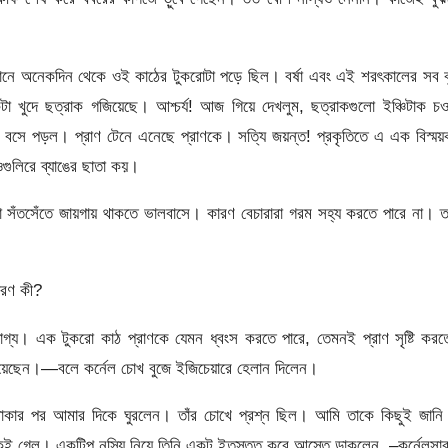
াগানে অনেকদিন থেকে ওই কাঠের টুকরোটা পড়ে ছিল। বর্ষা এবং এই শরৎকালের সব বৃষ
 খুদে ছত্রাক গজিয়েছে। আশ্চর্য! আজ গিয়ে দেখলুম, ছত্রাকগুলো ইঞ্চিটাক চও
বসে পড়ল। প্রাণ টেনে এনেছে প্রাণকে। সত্যি জয়ন্ত! প্রকৃতিতে এ এক বিস্ম
গুলিরে ব্যাঙের ছাতা কয়।
ডা সঁতসেঁতে জায়গায় থাকতে ভালবাসে। কারণ বেচারারা গরম সহ্য করতে পারে না। 
ারণ কী?
যোগ্য। এক টুকরো কাঠ প্রাণকে যেমন ধ্বংস করতে পারে, তেমনই প্রাণ সৃষ্টি কর
িয়েছেন।—বলে কর্নেল চোখ বুজে ইজিচেয়ারে হেলান দিলেন।
ে থাকার পর আমার দিকে ঘুরলেন। তাঁর চোখে প্রশ্ন ছিল। আমি তাকে কিছুই জানি
ন থেকেই গেল। একটিপ নস্যি নিয়ে তিনি একটু ইতস্তত করে আস্তে ডাকলেন, –কর্নেলসার