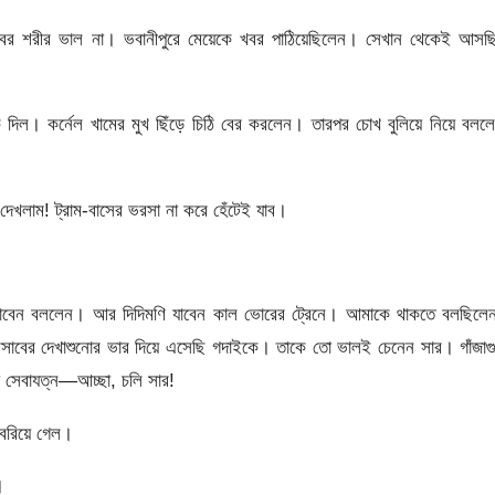
বের শরীর ভাল না। ভবানীপুরে মেয়েকে খবর পাঠিয়েছিলেন। সেখান থেকেই আসছ
দিল। কর্নেল খামের মুখ ছিঁড়ে চিঠি বের করলেন। তারপর চোখ বুলিয়ে নিয়ে বলল
েখলাম! ট্রাম-বাসের ভরসা না করে হেঁটেই যাব।
 যাবেন বললেন। আর দিদিমণি যাবেন কাল ভোরের ট্রেনে। আমাকে থাকতে বলছিলে
রসাবের দেখাশুনোর ভার দিয়ে এসেছি গদাইকে। তাকে তো ভালই চেনেন সার। গাঁজাগ
া সেবাযত্ন—আচ্ছা, চলি সার!
বেরিয়ে গেল।
।