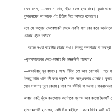
রাঘব বলল, —বসব না সার, ট্রেন ফেল হয়ে যাবে। কুমারসায়ে
কুমারসায়েব আপনাকে এই চিঠিটা দিয়ে আসতে বলেছেন।
বলে সে ফতুয়ার ভেতরপকেট থেকে একটা খাম বের করে কর্নেলকে 
তোমার ট্রেন কটায়?
—আজ্ঞে সওয়া বারোটায় ছাড়ার কথা। কিন্তু কলকাতার যা অবস্থা দ
–কুমারসায়েবের মেয়ে-জামাই কি ডমরুডিহি যাচ্ছেন?
—জামাইবাবু খুব ব্যস্ত। আজ দিল্লি তো কাল বোম্বাই। পরে
কিন্তু আমি থাকি কী করে বলুন? কাল সন্ধেবেলায় এসেছি। কুমা
খেয়ে সবসময় চুলে বেড়ায়। তবে ওর বউটাই যা ভরসা। রান্নাবান্ন
আবার একটু ঝুঁকে করজোড়ে কর্নেলকে প্রণাম করে কালো দৈত্যটি 
হালদারমশাই হাসলেন, -ষষ্ঠী ঠিক কইছিল। যমের দিঘির যমই বটে