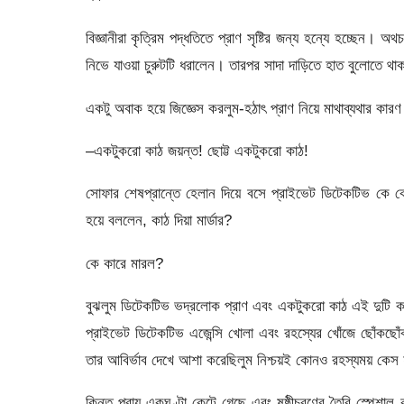
বিজ্ঞানীরা কৃত্রিম পদ্ধতিতে প্রাণ সৃষ্টির জন্য হন্যে হচ্ছেন। 
নিভে যাওয়া চুরুটটি ধরালেন। তারপর সাদা দাড়িতে হাত বুলোতে থ
একটু অবাক হয়ে জিজ্ঞেস করলুম-হঠাৎ প্রাণ নিয়ে মাথাব্যথার কারণ
–একটুকরো কাঠ জয়ন্ত! ছোট্ট একটুকরো কাঠ!
সোফার শেষপ্রান্তে হেলান দিয়ে বসে প্রাইভেট ডিটেকটিভ ক
হয়ে বললেন, কাঠ দিয়া মার্ডার?
কে কারে মারল?
বুঝলুম ডিটেকটিভ ভদ্রলোক প্রাণ এবং একটুকরো কাঠ এই দুটি কথ
প্রাইভেট ডিটেকটিভ এজেন্সি খোলা এবং রহস্যের খোঁজে ছোঁকছোঁক
তার আবির্ভাব দেখে আশা করেছিলুম নিশ্চয়ই কোনও রহস্যময় কেস হ
কিন্তু প্রায় একঘণ্টা কেটে গেছে এবং ষষ্ঠীচরণের তৈরি স্পে