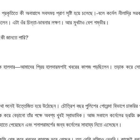
অথচ প্রকৃতিতে কী অনায়াসে সবসময় প্রাণ সৃষ্টি হয়ে চলেছে।-বলে কর্নেল নীলাদ্রি সর
াকলেন। এটা ওঁর চিন্তা-ভাবনার লক্ষণ। আর মুখটাও বেশ গম্ভীর।
 কী জানতে পারি?
ে কে হালদার—আমাদের প্রিয় হালদারমশাই খবরের কাগজ পড়ছিলেন। তড়াক করে সো
া শুনেই উত্তেজিত হয়ে উঠেছেন। চৌত্রিশ বছর পুলিশের গোয়েন্দা বিভাগে চাকরির
 করে বেড়ানো তাঁর পক্ষে অবশ্য খুবই স্বাভাবিক। আজ সকালে কর্নেলের ড্রয়িং র
াতে পেয়েছেন এবং শলাপরামর্শের জন্য কর্নেলের সাহায্য নিতে এসেছেন।
শাল কফি শেষ করে খবরের কাগজে ড়ুবে গেছেন। তত বেশি নস্যিও নেননি। কাজেই বু