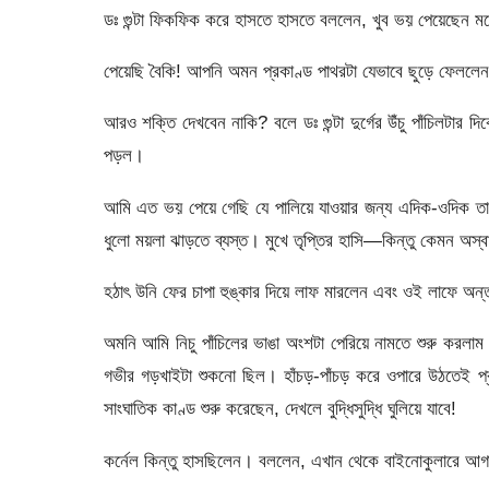
ডঃ গুন্টা ফিকফিক করে হাসতে হাসতে বললেন, খুব ভয় পেয়েছেন মন
পেয়েছি বৈকি! আপনি অমন প্রকাণ্ড পাথরটা যেভাবে ছুড়ে ফেললেন
আরও শক্তি দেখবেন নাকি? বলে ডঃ গুন্টা দুর্গের উঁচু পাঁচিলটার
পড়ল।
আমি এত ভয় পেয়ে গেছি যে পালিয়ে যাওয়ার জন্য এদিক-ওদিক তাক
ধুলো ময়লা ঝাড়তে ব্যস্ত। মুখে তৃপ্তির হাসি—কিন্তু কেমন অস
হঠাৎ উনি ফের চাপা হুঙ্কার দিয়ে লাফ মারলেন এবং ওই লাফে অন্
অমনি আমি নিচু পাঁচিলের ভাঙা অংশটা পেরিয়ে নামতে শুরু করলা
গভীর গড়খাইটা শুকনো ছিল। হাঁচড়-পাঁচড় করে ওপারে উঠতেই প্রকৃ
সাংঘাতিক কাণ্ড শুরু করেছেন, দেখলে বুদ্ধিসুদ্ধি ঘুলিয়ে যাবে!
কর্নেল কিন্তু হাসছিলেন। বললেন, এখান থেকে বাইনোকুলারে আগাগ