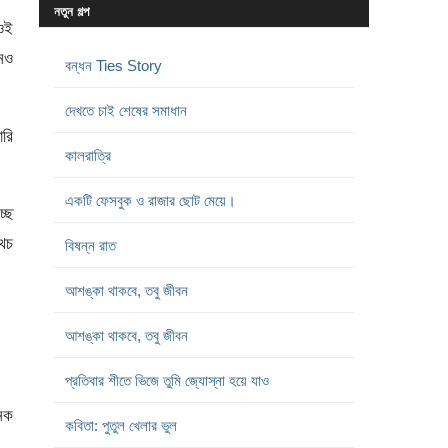
নতুন গল্প
 ওই
োনও
বন্ধন Ties Story
দেখতে চাই শেষের সমাধান
ারি
কালরাত্রি
একটি ফেসবুক ও রাজার ছোট মেয়ে।
্ছে
থচ
বিষন্ন রাত
আশঙ্কা থাকবে, তবু জীবন
আশঙ্কা থাকবে, তবু জীবন
প্রতিবার শীতে ভিজে তুমি জ্যোস্না হয়ে যাও
নেক
কবিতা: পুতুল খেলার ভুল