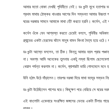
আমার মতো বোকা দেখছি পৃথিবীতে নেই। ডঃ গুন্টা মুখে হতাশার ভ
প্রথম মাথায় ঠোক্কর খাওয়ার আগের দিন সম্ভবত আমার উচ্চতা প
ঘরের দরজার সামনে আমাকে মাথা হেঁট করতে হয়নি। কর্নেল, এই ব
কর্নেল ওঁকে যেন আশ্বস্ত করতে চেয়েই বললে, পৃথিবীর অধিকাং
গ্ল্যান্ডের একটা হেরফের ঘটলে মানুষ বামন কিংবা দৈত্য হয়ে ওঠে।
ডঃ গুন্টা আস্তে বললেন, তা ঠিক। কিন্তু আমার বয়স প্রায় পঞ্চা
না। অবশ্য আমি অনেকের তুলনায় একটু লম্বা ছিলাম ছেলেবেলা
খেয়াল পর্যন্ত করলাম না। কর্নেল, ব্যাপারটা ভারি গোলমেলে মনে
উনি হঠাৎ উঠে দাঁড়ালেন। তারপর দরজা দিয়ে মাথা যতদূর সম্ভব 
ডঃ গুন্টা উঠেছিলেন পাশের ঘরে। কিছুক্ষণ পরে বেরিয়ে সে ঘরের দ
এই বাংলোটা একেবারে সংরক্ষিত জঙ্গলের ভেতর একটা টিলার গায়ে! ন
লাগল।