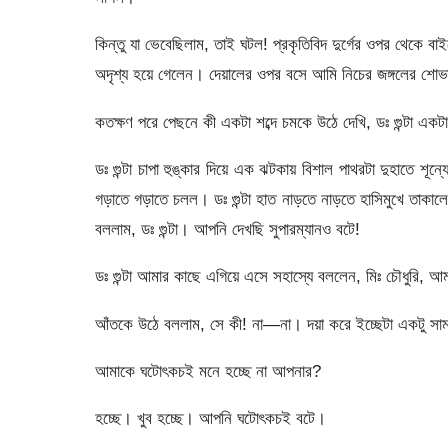
কিন্তু যা ভেবেছিলাম, তাই ঘটল! প্রকৃতিবিদ দুর্গের ওপর থেকে 
অদৃশ্য হয়ে গেলেন। দেয়ালের ওপর বসে আমি নিচের জঙ্গলের শো
কতক্ষণ পরে পেছনে কী একটা শব্দে চমকে উঠে দেখি, ডঃ গুন্টা এ
ডঃ গুন্টা চাপা হুঙ্কার দিয়ে এক ঝটকায় বিশাল পাথরটা দুহাতে শ
গড়াতে গড়াতে চলল। ডঃ গুন্টা হাত নাড়তে নাড়তে হাসিমুখে তাকা
বললাম, ডঃ গুন্টা। আপনি দেখছি সুপারম্যানও বটে!
ডঃ গুন্টা আমার কাছে এগিয়ে এসে সহাস্যে বললেন, মিঃ চৌধুরি, আ
আঁতকে উঠে বললাম, সে কী! না—না। দয়া করে ইচ্ছেটা একটু সাম
আমাকে ঘটোৎকচই মনে হচ্ছে না আপনার?
হচ্ছে। খুব হচ্ছে। আপনি ঘটোৎকচই বটে।