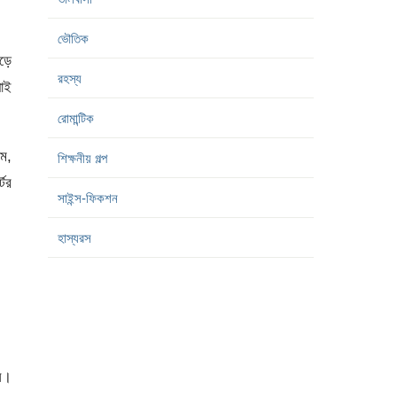
ভৌতিক
োড়ে
রহস্য
যাই
রোমান্টিক
াম,
শিক্ষনীয় গল্প
টের
সাইন্স-ফিকশন
হাস্যরস
েন।