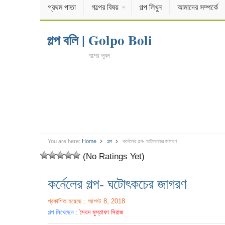
প্রথম পাতা
গল্পের বিষয়
গল্প লিখুন
আমাদের সম্পর্কে
গল্প বলি | Golpo Boli
গল্পের ভুবন
You are here:
Home
গল্প
কর্নেলের গল্প- ঘটোৎকচের জাগরণ
(No Ratings Yet)
কর্নেলের গল্প- ঘটোৎকচের জাগরণ
প্রকাশিত হয়েছে : আগস্ট 8, 2018
গল্প লিখেছেন :
সৈয়দ মুস্তাফা সিরাজ