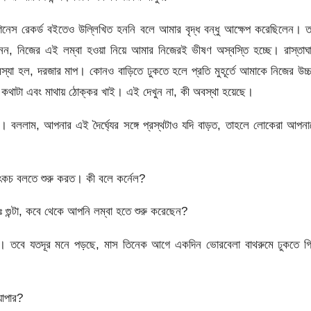
 গিনেস রেকর্ড বইতেও উল্লিখিত হননি বলে আমার বৃদ্ধ বন্ধু আক্ষেপ করেছিলেন। 
েন, নিজের এই লম্বা হওয়া নিয়ে আমার নিজেরই ভীষণ অস্বস্তি হচ্ছে। রাস্তাঘ
্যা হল, দরজার মাপ। কোনও বাড়িতে ঢুকতে হলে প্রতি মুহূর্তে আমাকে নিজের উচ্
কথাটা এবং মাথায় ঠোক্কর খাই। এই দেখুন না, কী অবস্থা হয়েছে।
 বললাম, আপনার এই দৈর্ঘ্যের সঙ্গে প্রস্থটাও যদি বাড়ত, তাহলে লোকেরা আপন
োৎকচ বলতে শুরু করত। কী বলে কর্নেল?
 গুন্টা, কবে থেকে আপনি লম্বা হতে শুরু করেছেন?
িনি। তবে যতদূর মনে পড়ছে, মাস তিনেক আগে একদিন ভোরবেলা বাথরুমে ঢুকতে গ
যাপার?