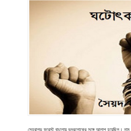
সেহরাগড় ফরেস্ট বাংলোয় ভদ্রলোকের সঙ্গে আলাপ হয়েছিল। নাম ডক্