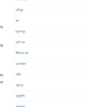
কৌতুক
গল্প
েঙে
ছড়াসমূহ
ছোট গল্প
তের
জীবনের গল্প
দু:খদায়ক
ধর্মীয়
চের
 সব
প্রবন্ধ
ফ্যান্টাসি
ভালবাসা