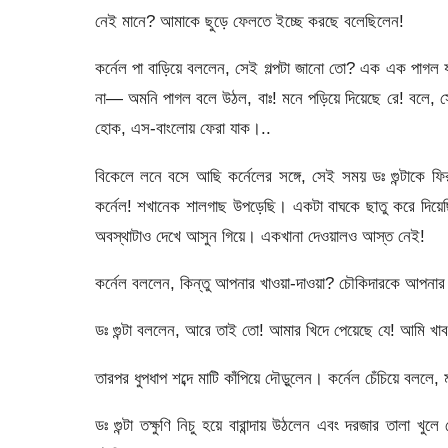
নেই মানে? আমাকে ছুড়ে ফেলতে ইচ্ছে করছে বলেছিলেন!
কর্নেল পা বাড়িয়ে বললেন, সেই গল্পটা জানো তো? এক এক পাগল 
না— অমনি পাগল বলে উঠল, বাঃ! মনে পড়িয়ে দিয়েছে রে! বলে, 
হোক, এস-বাংলোয় ফেরা যাক।..
বিকেলে লনে বসে আছি কর্নেলের সঙ্গে, সেই সময় ডঃ গুন্টাকে 
কর্নেল! শখানেক শালগাছ উপড়েছি। একটা বাঘকে ছাতু করে দিয়ে
অবস্থাটাও দেখে আসুন গিয়ে। একখানা দেওয়ালও আস্ত নেই!
কর্নেল বললেন, কিন্তু আপনার খাওয়া-দাওয়া? চৌকিদারকে আপনার
ডঃ গুন্টা বললেন, আরে তাই তো! আমার খিদে পেয়েছে যে! আমি খা
তারপর ধুপধাপ শব্দে মাটি কাঁপিয়ে দৌড়ুলেন। কর্নেল চেঁচিয়ে বললে, ম
ডঃ গুন্টা তক্ষুণি নিচু হয়ে বারান্দায় উঠলেন এবং দরজার তালা 