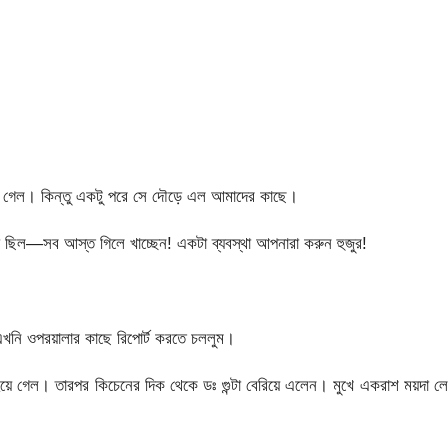
ছনে গেল। কিন্তু একটু পরে সে দৌড়ে এল আমাদের কাছে।
 যা ছিল—সব আস্ত গিলে খাচ্ছেন! একটা ব্যবস্থা আপনারা করুন হুজুর!
খনি ওপরয়ালার কাছে রিপোর্ট করতে চললুম।
হয়ে গেল। তারপর কিচেনের দিক থেকে ডঃ গুন্টা বেরিয়ে এলেন। মুখে একরাশ ময়দা ল