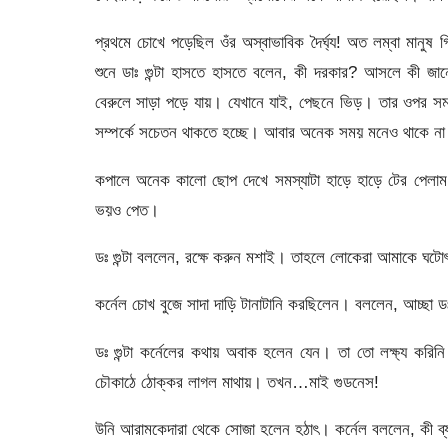
প্রথমে চোখে পড়েছিল ওঁর অস্বাভাবিক দৈর্ঘ্য! অত লম্বা মানুষ
শুনে ডাঃ গুন্টা হাসতে হাসতে বলেন, কী দরকার? আসলে কী জান
বেরুলে সাড়া পড়ে যায়। যেখানে যাই, পেছনে ভিড়। তার ওপর সমস
সম্পর্কে সচেতন থাকতে হচ্ছে। আবার অনেক সময় মনেও থাকে না 
কপালে অনেক কালো ছোপ দেখে সমস্যাটা হাড়ে হাড়ে টের পেলাম।
ভয়ও পেত।
ডঃ গুন্টা বললেন, রক্ষে করুন মশাই। তাহলে লোকেরা আমাকে ঘট
কর্নেল চোখ বুজে সাদা দাড়ি টানাটানি করছিলেন। বললেন, আচ্ছা ডঃ
ডঃ গুন্টা কর্নেলের কথায় অবাক হলেন যেন। তা তো লক্ষ্য কর
চৌকাঠে ঠোক্কর লাগল মাথায়। তখন…মাই গুডনেস!
উনি আরামকেদারা থেকে সোজা হলেন হঠাৎ। কর্নেল বললেন, কী ব্