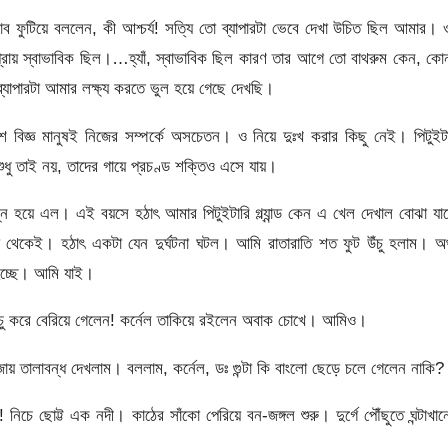
াব ফুটিয়ে বললেন, কী আশ্চর্য! সত্যি তো ব্যাপারটা ভেবে দেখা উচিত ছিল আমার।
্রায় স্বাভাবিক ছিল।…হ্যাঁ, স্বাভাবিক ছিল কারণ তার আগে তো বাথরুম কেন, ক
্যাপারটা আমার লক্ষ্য করতে ভুল হয়ে গেছে দেখছি।
শ বিজ্ঞ মানুষই নিজের সম্পর্কে অসচেতন। ও নিয়ে দুঃখ করার কিছু নেই। পিটুইট
 শুধু তাই নয়, তাদের গায়ে প্রচণ্ড শক্তিও এসে যায়।
ন্ন হয়ে এল। এই বয়সে হঠাৎ আমার পিটুইটারি গ্ল্যান্ড কেন এ খেল দেখাল বোঝা যাচ
 থেকেই। হঠাৎ একটা যেন দুর্ঘটনা ঘটল। আমি রাতারাতি শত ফুট উঁচু হলাম। অ
 হচ্ছে। আমি যাই।
নিচু করে বেরিয়ে গেলেন! কর্নেল তাকিয়ে রইলেন অবাক চোখে। আমিও।
রজায় তালাবন্ধ দেখলাম। বললাম, কর্নেল, ডঃ গুন্টা কি বাংলো ছেড়ে চলে গেলেন নাকি?
িচে ছোট্ট এক নদী। কাঠের সাঁকো পেরিয়ে বন-জঙ্গল শুরু। দুর্গে পৌঁছুতে ঘন্টাখা