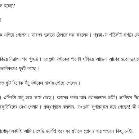
ে হচ্ছে?
!
 দিকে এগিয়ে গেলেন। তারপর দুহাতে ঠেলতে শুরু করলেন। প্রকাণ্ড পাঁচিলটা সশব্দে ভ
িয়ে নিরাপদ পথ খুঁজছি। ডঃ গুন্টা ফটকের পাশেই দাঁড়িয়ে আছেন আগের মতো দুহা
্বাভাবিকতাও ফুটে আছে।
তত ফুট বিশেক উঁচু ফটকের মাথায় পৌঁছে গেলেন।
ম। এদিকটা ঢালু হয়ে নেমে গেছে। অজস্র পাথর আর ঝোপজঙ্গলে ভর্তি। ভাগ্যিস নি
তিবিদের দেখা পেলাম। রুদ্ধশ্বাসে বললাম, ডঃ গুন্টা সুপারম্যান হয়ে গেছেন! কী
োড়া সবটাই আমি দেখেছি ডার্লিং! তবে ডঃ গুন্টাকে তোমার ভয় পাওয়ার কিছু নেই!