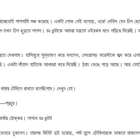
যাচ্ছেতাই পাগলামি শুরু করেছে। একটা লোক যেই বলেছে, ওরে! দেখিস যেন ঢিল ছ
সে তখন ঢিল ছুড়তে লাগল। ডঃ গুন্টাকে আমরা হয়তো ওইরকম মনে পড়িয়ে দিয়েছি। 
ফিরতে দেখলাম। হাসিমুখে সুম্ভাষণ করে বললেন, সেহরাগড় ফরেস্টকে জব্দ করে এল
ছি। একটা দাঁতাল হাতিকে আধমরা করে দিয়েছি। ঠ্যাং ভেঙে পড়ে আছে। আর ফোর্
 খাবার টেবিলে রাখতে বলেছিলাম। দেখুন তো।
ব—প্রচুর।
ার্থায় ঠোক্কর। লাগবে ডঃ গুন্টা!
খুলে ভেতরে ঢুকলেন। তারপর মিনিট দুই হয়েছে, পর্দা তুলে চৌকিদারকে ডাকতে থাকল