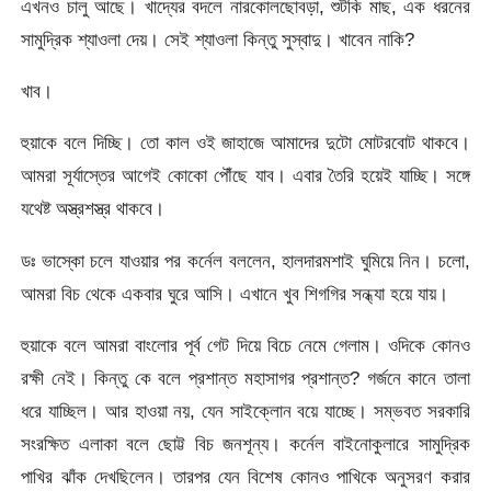
এখনও চালু আছে। খাদ্যের বদলে নারকোলছোবড়া, শুটকি মাছ, এক ধরনের
সামুদ্রিক শ্যাওলা দেয়। সেই শ্যাওলা কিন্তু সুস্বাদু। খাবেন নাকি?
খাব।
হুয়াকে বলে দিচ্ছি। তো কাল ওই জাহাজে আমাদের দুটো মোটরবোট থাকবে।
আমরা সূর্যাস্তের আগেই কোকো পৌঁছে যাব। এবার তৈরি হয়েই যাচ্ছি। সঙ্গে
যথেষ্ট অস্ত্রশস্ত্র থাকবে।
ডঃ ভাস্কো চলে যাওয়ার পর কর্নেল বললেন, হালদারমশাই ঘুমিয়ে নিন। চলো,
আমরা বিচ থেকে একবার ঘুরে আসি। এখানে খুব শিগগির সন্ধ্যা হয়ে যায়।
হুয়াকে বলে আমরা বাংলোর পূর্ব গেট দিয়ে বিচে নেমে গেলাম। ওদিকে কোনও
রক্ষী নেই। কিন্তু কে বলে প্রশান্ত মহাসাগর প্রশান্ত? গর্জনে কানে তালা
ধরে যাচ্ছিল। আর হাওয়া নয়, যেন সাইক্লোন বয়ে যাচ্ছে। সম্ভবত সরকারি
সংরক্ষিত এলাকা বলে ছোট্ট বিচ জনশূন্য। কর্নেল বাইনোকুলারে সামুদ্রিক
পাখির ঝাঁক দেখছিলেন। তারপর যেন বিশেষ কোনও পাখিকে অনুসরণ করার