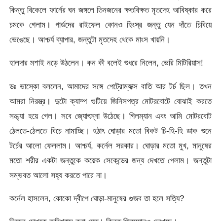
কিন্তু বিকেলে ফার্নের ঘন জঙ্গলে তিনজনের ক্ষতবিক্ষত মৃতদেহ আবিষ্কার করে
চমকে গেলাম। গার্ডদের রাইফেল কোনও হিংস্র জন্তু যেন দাঁতে চিবিয়ে
ভেঙেছে। আশ্চর্য ব্যাপার, জন্তুটা মৃতদেহ থেকে মাংস খায়নি।
হালদার মশাই নড়ে উঠলেন। কন কী বলেই শুধরে নিলেন, ভেরি মিটিরিয়াস!
ডঃ ভাস্কো বললেন, আমাদের সঙ্গে পেট্রোম্যাক্স বাতি আর টর্চ ছিল। তখন
আমরা নিরস্ত্র। দুটো ক্যাম্প গুটিয়ে জিনিসপত্র মোটরবোটে বোঝাই করতে
সন্ধ্যা হয়ে গেল। সবে জ্যোৎস্না উঠেছে। গিলম্যান এবং আমি মোটরবোট
ঠেলতে-ঠেলতে বিচে নামাচ্ছি। হঠাৎ ঘোড়ার মতো বিকট চি-হি-হি ডাক শুনে
টর্চের আলো ফেললাম। আশ্চর্য, কর্নেল সরকার। ঘোড়ার মতো মুখ, মানুষের
মতো শরীর একটা জন্তুকে কয়েক সেকেন্ডের জন্য দেখতে পেলাম। জন্তুটা
সম্ভবত আলো সহ্য করতে পারে না।
কর্নেল হাসলেন, কোকো দ্বীপে ঘোড়া-মানুষের গুজব তা হলে সত্যি?