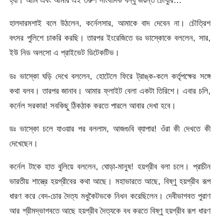
হালদারমশাই বলে উঠলেন, কর্নেলসার, আমাকে বাদ দেবেন না। চৌত্রিশ
বৎসর পুলিশে চাকরি করছি। তারপর ইংরেজিতে ডঃ ভাস্কোকে বললেন, সার,
ইউ নিড অলসো এ প্রাইভেট ডিটেকটিভ।
ডঃ ভাস্কো ঘড়ি দেখে বললেন, হোটেলে ফিরে ট্রাঙ্ক-কলে কর্তৃপক্ষের সঙ্গে
কথা বলব। তারপর জানাব। আমার ফ্লাইট বেলা একটা তিরিশে। এবার চলি,
কর্নেল সরকার! সবকিছু ঠিকঠাক করতে পারলে আবার দেখা হবে।
ডঃ ভাস্কো চলে যাওয়ার পর বললাম, আজগুবি ব্যাপার! ওঁরা কী দেখতে কী
দেখেছেন।
কর্নেল টাকে হাত বুলিয়ে বললেন, ঘোড়া-মানুষ! হয়গ্রীব বলা চলে। প্রাচীন
ভারতীয় শাস্ত্রে হয়গ্রীবের কথা আছে। মহাভারতে আছে, বিষ্ণু হয়গ্রীব রূপ
ধারণ করে বেদ-চোর দৈত্য মধুকৈটভকে নিধন করেছিলেন। দেবীভাগবত পুরাণ
আর শ্রীমদ্ভাগবতে আছে হয়গ্রীব দৈত্যকে বধ করতে বিষ্ণু হয়গ্রীব রূপ ধারণ