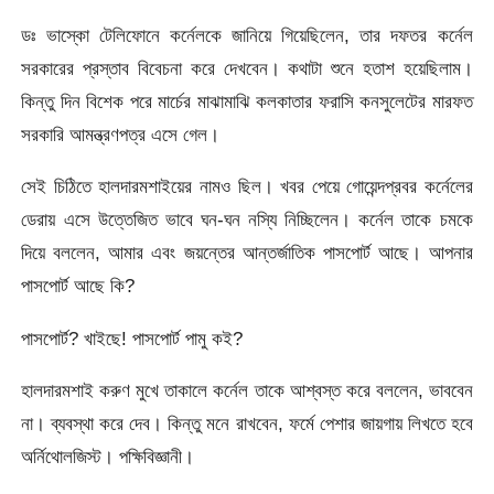
ডঃ ভাস্কো টেলিফোনে কর্নেলকে জানিয়ে গিয়েছিলেন, তার দফতর কর্নেল
সরকারের প্রস্তাব বিবেচনা করে দেখবেন। কথাটা শুনে হতাশ হয়েছিলাম।
কিন্তু দিন বিশেক পরে মার্চের মাঝামাঝি কলকাতার ফরাসি কনসুলেটের মারফত
সরকারি আমন্ত্রণপত্র এসে গেল।
সেই চিঠিতে হালদারমশাইয়ের নামও ছিল। খবর পেয়ে গোয়েন্দপ্রবর কর্নেলের
ডেরায় এসে উত্তেজিত ভাবে ঘন-ঘন নস্যি নিচ্ছিলেন। কর্নেল তাকে চমকে
দিয়ে বললেন, আমার এবং জয়ন্তের আন্তর্জাতিক পাসপোর্ট আছে। আপনার
পাসপোর্ট আছে কি?
পাসপোর্ট? খাইছে! পাসপোর্ট পামু কই?
হালদারমশাই করুণ মুখে তাকালে কর্নেল তাকে আশ্বস্ত করে বললেন, ভাববেন
না। ব্যবস্থা করে দেব। কিন্তু মনে রাখবেন, ফর্মে পেশার জায়গায় লিখতে হবে
অর্নিথোলজিস্ট। পক্ষিবিজ্ঞানী।