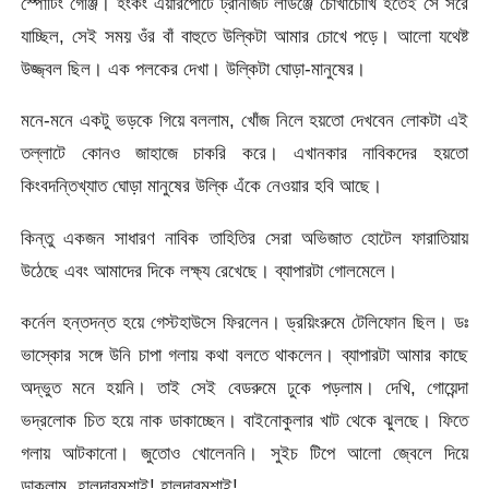
স্পোর্টিং গেঞ্জি। হংকং এয়ারপোর্টে ট্রানজিট লাউঞ্জে চোখাচোখি হতেই সে সরে
যাচ্ছিল, সেই সময় ওঁর বাঁ বাহুতে উল্কিটা আমার চোখে পড়ে। আলো যথেষ্ট
উজ্জ্বল ছিল। এক পলকের দেখা। উল্কিটা ঘোড়া-মানুষের।
মনে-মনে একটু ভড়কে গিয়ে বললাম, খোঁজ নিলে হয়তো দেখবেন লোকটা এই
তল্লাটে কোনও জাহাজে চাকরি করে। এখানকার নাবিকদের হয়তো
কিংবদন্তিখ্যাত ঘোড়া মানুষের উল্কি এঁকে নেওয়ার হবি আছে।
কিন্তু একজন সাধারণ নাবিক তাহিতির সেরা অভিজাত হোটেল ফারাতিয়ায়
উঠেছে এবং আমাদের দিকে লক্ষ্য রেখেছে। ব্যাপারটা গোলমেলে।
কর্নেল হন্তদন্ত হয়ে গেস্টহাউসে ফিরলেন। ড্রয়িংরুমে টেলিফোন ছিল। ডঃ
ভাস্কোর সঙ্গে উনি চাপা গলায় কথা বলতে থাকলেন। ব্যাপারটা আমার কাছে
অদ্ভুত মনে হয়নি। তাই সেই বেডরুমে ঢুকে পড়লাম। দেখি, গোয়েন্দা
ভদ্রলোক চিত হয়ে নাক ডাকাচ্ছেন। বাইনোকুলার খাট থেকে ঝুলছে। ফিতে
গলায় আটকানো। জুতোও খোলেননি। সুইচ টিপে আলো জ্বেলে দিয়ে
ডাকলাম, হালদারমশাই! হালদারমশাই!