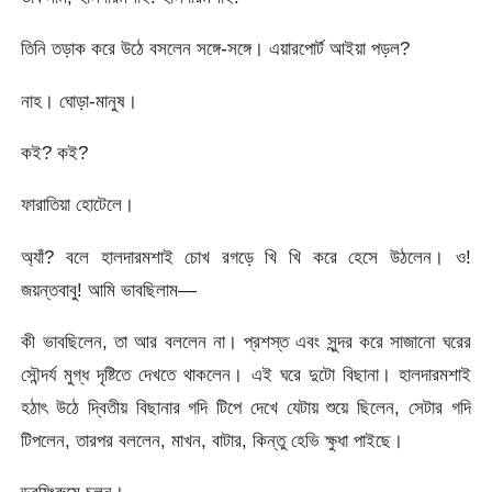
তিনি তড়াক করে উঠে বসলেন সঙ্গে-সঙ্গে। এয়ারপোর্ট আইয়া পড়ল?
নাহ। ঘোড়া-মানুষ।
কই? কই?
ফারাতিয়া হোটেলে।
অ্যাঁ? বলে হালদারমশাই চোখ রগড়ে খি খি করে হেসে উঠলেন। ও!
জয়ন্তবাবু! আমি ভাবছিলাম—
কী ভাবছিলেন, তা আর বললেন না। প্রশস্ত এবং সুন্দর করে সাজানো ঘরের
সৌন্দর্য মুগ্ধ দৃষ্টিতে দেখতে থাকলেন। এই ঘরে দুটো বিছানা। হালদারমশাই
হঠাৎ উঠে দ্বিতীয় বিছানার গদি টিপে দেখে যেটায় শুয়ে ছিলেন, সেটার গদি
টিপলেন, তারপর বললেন, মাখন, বাটার, কিন্তু হেভি ক্ষুধা পাইছে।