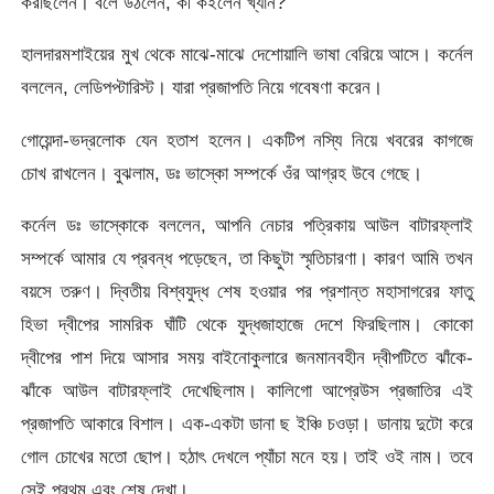
করছিলেন। বলে উঠলেন, কী কইলেন খ্যান?
হালদারমশাইয়ের মুখ থেকে মাঝে-মাঝে দেশোয়ালি ভাষা বেরিয়ে আসে। কর্নেল
বললেন, লেডিপপ্টারিস্ট। যারা প্রজাপতি নিয়ে গবেষণা করেন।
গোয়েন্দা-ভদ্রলোক যেন হতাশ হলেন। একটিপ নস্যি নিয়ে খবরের কাগজে
চোখ রাখলেন। বুঝলাম, ডঃ ভাস্কো সম্পর্কে ওঁর আগ্রহ উবে গেছে।
কর্নেল ডঃ ভাস্কোকে বললেন, আপনি নেচার পত্রিকায় আউল বাটারফ্লাই
সম্পর্কে আমার যে প্রবন্ধ পড়েছেন, তা কিছুটা স্মৃতিচারণা। কারণ আমি তখন
বয়সে তরুণ। দ্বিতীয় বিশ্বযুদ্ধ শেষ হওয়ার পর প্রশান্ত মহাসাগরের ফাতু
হিভা দ্বীপের সামরিক ঘাঁটি থেকে যুদ্ধজাহাজে দেশে ফিরছিলাম। কোকো
দ্বীপের পাশ দিয়ে আসার সময় বাইনোকুলারে জনমানবহীন দ্বীপটিতে ঝাঁকে-
ঝাঁকে আউল বাটারফ্লাই দেখেছিলাম। কালিগো আপ্রেউস প্রজাতির এই
প্রজাপতি আকারে বিশাল। এক-একটা ডানা ছ ইঞ্চি চওড়া। ডানায় দুটো করে
গোল চোখের মতো ছোপ। হঠাৎ দেখলে প্যাঁচা মনে হয়। তাই ওই নাম। তবে
সেই প্রথম এবং শেষ দেখা।