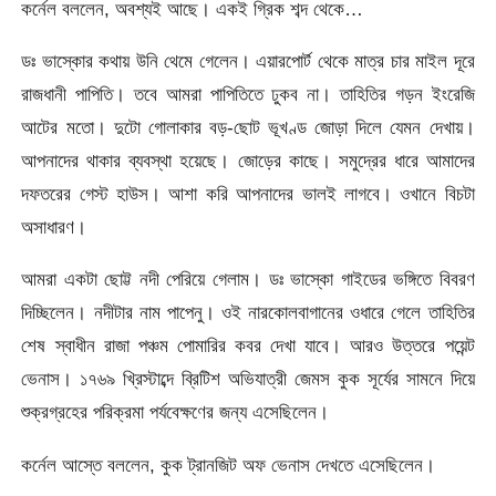
কর্নেল বললেন, অবশ্যই আছে। একই গ্রিক শব্দ থেকে…
ডঃ ভাস্কোর কথায় উনি থেমে গেলেন। এয়ারপোর্ট থেকে মাত্র চার মাইল দূরে
রাজধানী পাপিতি। তবে আমরা পাপিতিতে ঢুকব না। তাহিতির গড়ন ইংরেজি
আটের মতো। দুটো গোলাকার বড়-ছোট ভূখণ্ড জোড়া দিলে যেমন দেখায়।
আপনাদের থাকার ব্যবস্থা হয়েছে। জোড়ের কাছে। সমুদ্রের ধারে আমাদের
দফতরের গেস্ট হাউস। আশা করি আপনাদের ভালই লাগবে। ওখানে বিচটা
অসাধারণ।
আমরা একটা ছোট্ট নদী পেরিয়ে গেলাম। ডঃ ভাস্কো গাইডের ভঙ্গিতে বিবরণ
দিচ্ছিলেন। নদীটার নাম পাপেনু। ওই নারকোলবাগানের ওধারে গেলে তাহিতির
শেষ স্বাধীন রাজা পঞ্চম পোমারির কবর দেখা যাবে। আরও উত্তরে পয়েন্ট
ভেনাস। ১৭৬৯ খ্রিস্টাব্দে ব্রিটিশ অভিযাত্রী জেমস কুক সূর্যের সামনে দিয়ে
শুক্রগ্রহের পরিক্রমা পর্যবেক্ষণের জন্য এসেছিলেন।
কর্নেল আস্তে বললেন, কুক ট্রানজিট অফ ভেনাস দেখতে এসেছিলেন।