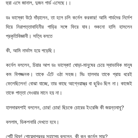
হুয়া এসে জানাল, দুজন গার্ড এসেছে।।
ডঃ ভাস্কো উঠে দাঁড়ালেন, তা হলে চলি কর্নেল করকার! আমি গার্ডদের নির্দেশ
দিয়ে নিরাপত্তাবাহিনীর গাড়ির সঙ্গে ফিরে যাব। শুকনো হাসি হাসলেন
প্রকৃতিবিজ্ঞানী। সত্যি বলতে
কী, আমি নার্ভাস হয়ে পড়েছি।
কর্নেল বললেন, চিয়ার আপ ডঃ ভাস্কো! ঘোড়া-মানুষের চেয়ে স্বাভাবিক মানুষ
কম বিপজ্জনক। তাকে এঁটে ওঠা সহজ। মিঃ হালদার তাকে প্রায় ধরেই
ফেলেছিলেন! বোঝা যাচ্ছে, তার কাছে আগ্নেয়াস্ত্র বা ছুরিও ছিল না। কাজেই
তাকে পাত্তা দেওয়ার মানে হয় না।
হালদারমশাই বললেন, চোর! চোর! ছিচকে চোরের ইংরেজি কী জয়ন্তবাবু?
বললাম, ডিকশনারি দেখতে হবে।
পেটি থিফ! গোয়েন্দাপ্রবর সহাস্যে বললেন, কী কন কর্নেল সার?