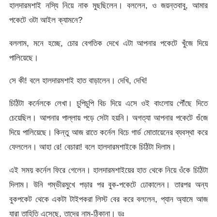
হালদারমশাই নস্যি নিয়ে নাক মুছছিলেন। বললেন, ও জয়ন্তবাবু, আমার
পকেটে ওটা আইল ক্যামনে?
বললাম, মনে হচ্ছে, চোর বেগতিক দেখে এটা আপনার পকেটে খুঁজে দিয়ে
পালিয়েছে।
সে কী! বলে হালদারমশাই হাত বাড়ালেন। দেখি, দেখি!
চিঠিটা কর্নেলকে লেখা। চুপিচুপি বিচ দিয়ে এসে ওই বাংলোয় পৌঁছে দিতে
চেয়েছিল। আপনার পাল্লায় পড়ে সেটা হয়নি। অগত্যা আপনার পকেটে গুঁজে
দিয়ে পালিয়েছে। কিন্তু আজ রাতে কর্নেল বিচে গার্ড মোতায়েনের ব্যবস্থা করে
ফেললেন। আহা রে! বেচারা! বলে হালদারমশাইকে চিঠিটা দিলাম।
এই সময় কর্নেল ফিরে গেলেন। হালদারমশাইয়ের হাত থেকে নিয়ে ওঁকে চিঠিটা
দিলাম। উনি গম্ভীরমুখে পড়ার পর বুক-পকেটে ঢোকালেন। তারপর অন্য
বুকপকেট থেকে একটা টাইপকরা লিস্ট বের করে বললেন, প্যান অ্যামে আজ
যারা তাহিতি এসেছে, তাদের নাম-ঠিকানা। ডঃ