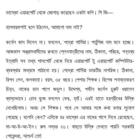
ভাস্কো এয়ারপোর্ট থেকে জোগাড় করেছেন একটা কপি। পি জি—
হালদারমশাই বলে উঠলেন, আমাগো নাম নাই?
কর্নেল কান দিলেন না। বললেন, পদ্রো গার্সিয়া। পর্তুগিজ নাম মনে হচ্ছে।
আজকাল সন্ত্রাসবাদীদের রুখতে প্লেনযাত্রীদের নাম, ঠিকানা, পরিচয়, গন্তব্য
ইত্যাদি সব তথ্য পাসপোর্ট থেকে নিয়ে এয়ারপোর্ট টু এয়ারপোর্ট কম্পিউটার-
ব্যবস্থার মাধ্যমে পাঠানো হয়। পেদ্রো গার্সিয়া ভারতীয় নাগরিক। ঠিকানা,
রিপন লেন, কলকাতা। বয়স, ৩৫ বছর। পেশায় শিক্ষক। বিশেষ শনাক্তকরণ
চিহ্ন, নাকের ডান পাশে জড়ুল। উদ্দেশ্য, পর্যটন কর্নেল চুরুট ধরালেন
ব্যস্তভাবে। চোখ বুজে বললেন ফের, হ্যাঁ। এরই হাতে হয়গ্রীবের উল্কি
দেখেছিলাম। অথচ সে শিক্ষক। পথে সে আমার সঙ্গে কথা বলার সুযোগ
পেয়েছে। বলেনি কেন? এদিকে ডঃ ভাস্কো এর নামের পাশে লিখে রেখেছেন,
মা-আ-উ-আ-ইন। রুম নম্বর ৩১। বাহুতে উল্কি দেখতে পায়নি সরকারি
গোয়েন্দরা, আশ্চর্য তো!