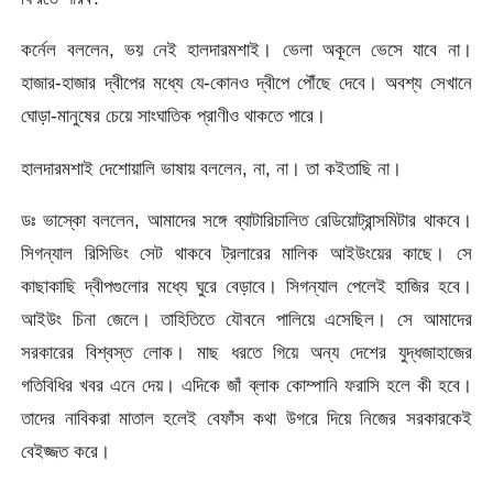
কর্নেল বললেন, ভয় নেই হালদারমশাই। ভেলা অকূলে ভেসে যাবে না।
হাজার-হাজার দ্বীপের মধ্যে যে-কোনও দ্বীপে পৌঁছে দেবে। অবশ্য সেখানে
ঘোড়া-মানুষের চেয়ে সাংঘাতিক প্রাণীও থাকতে পারে।
হালদারমশাই দেশোয়ালি ভাষায় বললেন, না, না। তা কইতাছি না।
ডঃ ভাস্কো বললেন, আমাদের সঙ্গে ব্যাটারিচালিত রেডিয়োট্রান্সমিটার থাকবে।
সিগন্যাল রিসিভিং সেট থাকবে ট্রলারের মালিক আইউংয়ের কাছে। সে
কাছাকাছি দ্বীপগুলোর মধ্যে ঘুরে বেড়াবে। সিগন্যাল পেলেই হাজির হবে।
আইউং চিনা জেলে। তাহিতিতে যৌবনে পালিয়ে এসেছিল। সে আমাদের
সরকারের বিশ্বস্ত লোক। মাছ ধরতে গিয়ে অন্য দেশের যুদ্ধজাহাজের
গতিবিধির খবর এনে দেয়। এদিকে জাঁ ব্লাক কোম্পানি ফরাসি হলে কী হবে।
তাদের নাবিকরা মাতাল হলেই বেফাঁস কথা উগরে দিয়ে নিজের সরকারকেই
বেইজ্জত করে।