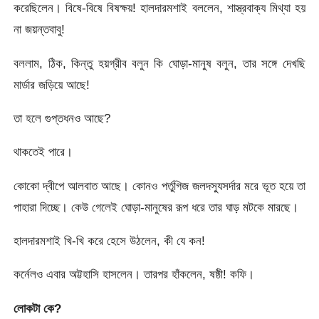
করেছিলেন। বিষে-বিষে বিষক্ষয়! হালদারমশাই বললেন, শাস্ত্রবাক্য মিথ্যা হয়
না জয়ন্তবাবু!
বললাম, ঠিক, কিন্তু হয়গ্রীব বলুন কি ঘোড়া-মানুষ বলুন, তার সঙ্গে দেখছি
মার্ডার জড়িয়ে আছে!
তা হলে গুপ্তধনও আছে?
থাকতেই পারে।
কোকো দ্বীপে আলবাত আছে। কোনও পর্তুগিজ জলদস্যুসর্দার মরে ভূত হয়ে তা
পাহারা দিচ্ছে। কেউ গেলেই ঘোড়া-মানুষের রূপ ধরে তার ঘাড় মটকে মারছে।
হালদারমশাই খি-খি করে হেসে উঠলেন, কী যে কন!
কর্নেলও এবার অট্টহাসি হাসলেন। তারপর হাঁকলেন, ষষ্ঠী! কফি।
লোকটা কে?