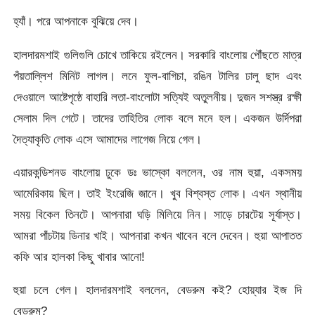
হ্যাঁ। পরে আপনাকে বুঝিয়ে দেব।
হালদারমশাই গুলিগুলি চোখে তাকিয়ে রইলেন। সরকারি বাংলোয় পৌঁছতে মাত্র
পঁয়তাল্লিশ মিনিট লাগল। লনে ফুল-বাগিচা, রঙিন টালির ঢালু ছাদ এবং
দেওয়ালে আষ্টেপৃষ্ঠে বাহারি লতা-বাংলোটা সত্যিই অতুলনীয়। দুজন সশস্ত্র রক্ষী
সেলাম দিল গেটে। তাদের তাহিতির লোক বলে মনে হল। একজন উর্দিপরা
দৈত্যাকৃতি লোক এসে আমাদের লাগেজ নিয়ে গেল।
এয়ারকন্ডিশনড বাংলোয় ঢুকে ডঃ ভাস্কো বললেন, ওর নাম হুয়া, একসময়
আমেরিকায় ছিল। তাই ইংরেজি জানে। খুব বিশ্বস্ত লোক। এখন স্থানীয়
সময় বিকেল তিনটে। আপনারা ঘড়ি মিলিয়ে নিন। সাড়ে চারটেয় সূর্যাস্ত।
আমরা পাঁচটায় ডিনার খাই। আপনারা কখন খাবেন বলে দেবেন। হুয়া আপাতত
কফি আর হালকা কিছু খাবার আনো!
হুয়া চলে গেল। হালদারমশাই বললেন, বেডরুম কই? হোয়্যার ইজ দি
বেডরুম?