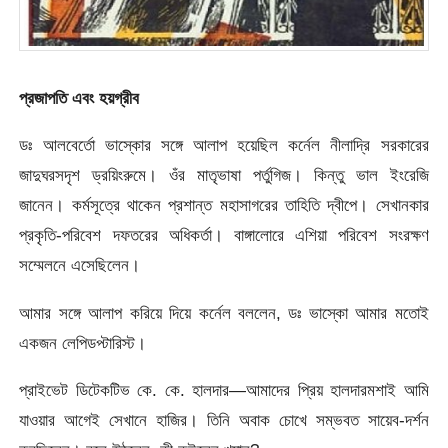
প্রজাপতি এবং হয়গ্রীব
ডঃ আলবের্তো ভাস্কোর সঙ্গে আলাপ হয়েছিল কর্নেল নীলাদ্রি সরকারের
জাদুঘরসদৃশ ড্রয়িংরুমে। ওঁর মাতৃভাষা পর্তুগিজ। কিন্তু ভাল ইংরেজি
জানেন। কর্মসূত্রে থাকেন প্রশান্ত মহাসাগরের তাহিতি দ্বীপে। সেখানকার
প্রকৃতি-পরিবেশ দফতরের অধিকর্তা। বাঙ্গালোরে এশিয়া পরিবেশ সংরক্ষণ
সম্মেলনে এসেছিলেন।
আমার সঙ্গে আলাপ করিয়ে দিয়ে কর্নেল বললেন, ডঃ ভাস্কো আমার মতোই
একজন লেপিডপ্টারিস্ট।
প্রাইভেট ডিটেকটিভ কে. কে. হালদার—আমাদের প্রিয় হালদারমশাই আমি
যাওয়ার আগেই সেখানে হাজির। তিনি অবাক চোখে সম্ভবত সায়েব-দর্শন