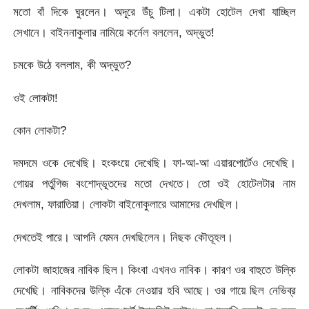
মতো বাঁ দিকে ঘুরলেন। অদূরে উঁচু টিলা। একটা হোটেল দেখা যাচ্ছিল
সেখানে। বাইননাকুলার নামিয়ে কর্নেল বললেন, অদ্ভুত!
চমকে উঠে বললাম, কী অদ্ভুত?
ওই লোকটা!
কোন লোকটা?
দমদমে ওকে দেখেছি। হংকংয়ে দেখেছি। ফা-আ-আ এয়ারপোর্টেও দেখেছি।
গোয়র পর্তুগিজ বংশোদ্ভূতদের মতো দেখতে। তো ওই হোটেলটার নাম
দেখলাম, ফারাতিয়া। লোকটা বাইনোকুলারে আমাদের দেখছিল।
দেখতেই পারে। আপনি যেমন দেখছিলেন। নিছক কৌতূহল।
লোকটা জাহাজের নাবিক ছিল। কিংবা এখনও নাবিক। কারণ ওর বাহুতে উল্কি
দেখেছি। নাবিকদের উল্কি এঁকে নেওয়ার হবি আছে। ওর গায়ে ছিল নেভিব্র