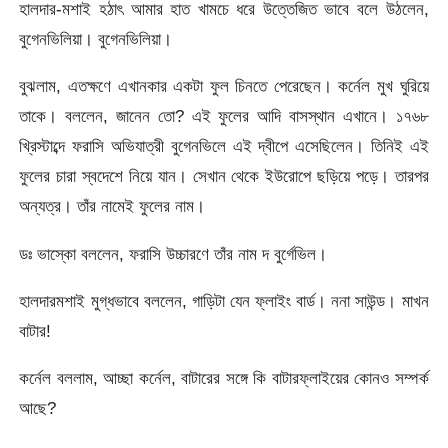
হালদার-মশাই হঠাৎ আমার হাত খামচে ধরে উত্তেজিত ভাবে বলে উঠলেন,
বুগেনভিলিয়া। বুগেনভিলিয়া।
বুঝলাম, এতক্ষণে এখানকার একটা ফুল চিনতে পেরেছেন। কর্নেল মুখ ঘুরিয়ে
তাকে। বললেন, জানেন তো? এই ফুলের আদি বাসস্থান এখানে। ১৭৬৮
খ্রিস্টাব্দে ফরাসি অভিযাত্রী বুগেনভিলে এই দ্বীপে এসেছিলেন। তিনিই এই
ফুলের চারা স্বদেশে নিয়ে যান। সেখান থেকে ইউরোপে ছড়িয়ে পড়ে। তারপর
অন্যত্র। তাঁর নামেই ফুলের নাম।
ডঃ ভাস্কো বললেন, ফরাসি উচ্চারণে তাঁর নাম দ বুর্গেভিল।
হালদারমশাই মুগ্ধভাবে বললেন, গাড়িটা যেন ফ্লাইং বার্ড। ননা সাউন্ড। মাখন
বাটার!
কর্নেল বললাম, আচ্ছা কর্নেল, বাটারের সঙ্গে কি বাটারফ্লাইয়ের কোনও সম্পর্ক
আছে?