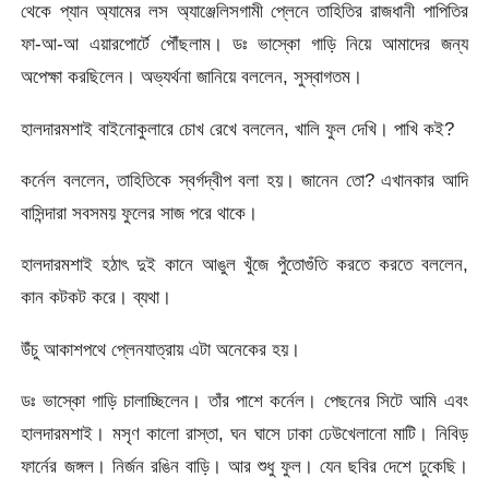
থেকে প্যান অ্যামের লস অ্যাঞ্জেলিসগামী প্লেনে তাহিতির রাজধানী পাপিতির
ফা-আ-আ এয়ারপোর্টে পৌঁছলাম। ডঃ ভাস্কো গাড়ি নিয়ে আমাদের জন্য
অপেক্ষা করছিলেন। অভ্যর্থনা জানিয়ে বললেন, সুস্বাগতম।
হালদারমশাই বাইনোকুলারে চোখ রেখে বললেন, খালি ফুল দেখি। পাখি কই?
কর্নেল বললেন, তাহিতিকে স্বর্গদ্বীপ বলা হয়। জানেন তো? এখানকার আদি
বাসিন্দারা সবসময় ফুলের সাজ পরে থাকে।
হালদারমশাই হঠাৎ দুই কানে আঙুল খুঁজে পুঁতোগুঁতি করতে করতে বললেন,
কান কটকট করে। ব্যথা।
উঁচু আকাশপথে প্লেনযাত্রায় এটা অনেকের হয়।
ডঃ ভাস্কো গাড়ি চালাচ্ছিলেন। তাঁর পাশে কর্নেল। পেছনের সিটে আমি এবং
হালদারমশাই। মসৃণ কালো রাস্তা, ঘন ঘাসে ঢাকা ঢেউখেলানো মাটি। নিবিড়
ফার্নের জঙ্গল। নির্জন রঙিন বাড়ি। আর শুধু ফুল। যেন ছবির দেশে ঢুকেছি।