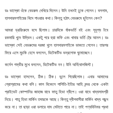
ডঃ ভাস্কো ওঁকে বেডরুম দেখিয়ে দিলেন। উনি তখনই ঢুকে গেলেন। বললাম,
হালদারমশাইয়ের খিদে পাওয়ার কথা। কিন্তু হঠাৎ বেডরুমে ছুটলেন কেন?
আমরা ড্রয়িংরুমে বসে ছিলাম। চারদিকে র্যাকভর্তি বই এবং সুদৃশ্য টবে
রকমারি খুদে উদ্ভিদ। একটু পরে হুয়া কফি এবং খাবার ভর্তি ট্রে আনল। ডঃ
ভাস্কো সেই বেডরুমের দরজা খুলে হালদারমশাইকে ডাকতে গেলেন। তারপর
ফিরে এসে মুচকি হেসে বললেন, ডিটেকটিভ ভদ্রলোক ঘুমোচ্ছেন।
কর্নেল গম্ভীর মুখে বললেন, ডিটেকটিভ নন। উনি অর্নিথোলজিস্ট।
ডঃ ভাস্কো হাসলেন, ঠিক। ঠিক। ভুলে গিয়েছিলাম। এবার আমাদের
প্রোগ্রামের কথা বলি। কাল বিকেলে পাপিতি-ইতির আহি বন্দর থেকে একটা
প্রাইভেট কোম্পানির জাহাজ যাবে ফাতু হিভা দ্বীপে। ওরা যাবে খাদ্যসামগ্রী
নিয়ে। পাতু হিভা মার্কিন তদারকে আছে। কিন্তু দ্বীপবাসীরা মার্কিন খাদ্য পছন্দ
করে না। তা ছাড়া ওরা ডলারে দাম মেটাতে পারে না। তাই পণ্যবিনিময় প্রথা