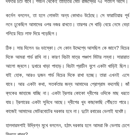
দফতর চটে যাবে। পর্যটন থেকেই তাহিতির মোট রাজস্বের ৭৫ শতাংশ আসে।
কর্নেল বললেন, তা হলে লোকটা অন্য কোথাও উঠেছে। সে ফারাতিয়ার পূর্ব
লনে ঢুকেছিল আমাদের ওপর নজর রাখতে। তারপর সে খাড়ি বেয়ে নেমে বেড়া
গলিয়ে বিচে লাফ দিয়ে পড়েছিল।
ঠিক। সায় দিলেন ডঃ ভাস্কো। সে কোন উদ্দেশ্যে আসছিল কে জানে? বিচের
দিকে আমরা গার্ড রাখি না। কারণ বিচটা মাত্র পঞ্চাশ মিটার লম্বা। সারারাত
আলো জ্বলে। দুধারে খাড়া পাহাড়। বিচটা প্রাচীন যুগে একটা খাড়িই ছিল।
যাই হোক, আরও দুজন গার্ড বিচের দিকে রাখা হচ্ছে। তারা এখনই এসে
যাবে। আর একটা কথা, সতর্কতার জন্য আমাদের প্রোগ্রাম বদলেছি। জাঁ
ব্লকের জাহাজে যাচ্ছি না। একটা ট্রলার কোকো দ্বীপের ওদিকে মাছ ধরতে
যায়। ট্রলারের একটা সুবিধে আছে। দ্বীপের খুব কাছাকাছি পৌঁছতে পারে।
কাজেই আমাদের মোটরবোটের দরকার হবে না। দুটো রবারের ভেলাই যথেষ্ট।
হালদারমশাই উদ্বিগ্ন মুখে বললেন, হঠাৎ দরকার হলে আমরা কি ভেলায় চেপে
ফিরতে পারব?