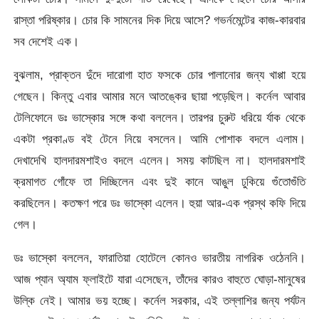
রাস্তা পরিষ্কার। চোর কি সামনের দিক দিয়ে আসে? গভর্নমেন্টের কাজ-কারবার
সব দেশেই এক।
বুঝলাম, প্রাক্তন দুঁদে দারোগা হাত ফসকে চোর পালানোর জন্য খাপ্পা হয়ে
গেছেন। কিন্তু এবার আমার মনে আতঙ্কের ছায়া পড়েছিল। কর্নেল আবার
টেলিফোনে ডঃ ভাস্কোর সঙ্গে কথা বললেন। তারপর চুরুট ধরিয়ে র্যাক থেকে
একটা প্রকাণ্ড বই টেনে নিয়ে বসলেন। আমি পোশাক বদলে এলাম।
দেখাদেখি হালদারমশাইও বদলে এলেন। সময় কাটছিল না। হালদারমশাই
ক্রমাগত গোঁফে তা দিচ্ছিলেন এবং দুই কানে আঙুল ঢুকিয়ে গুঁতোগুঁতি
করছিলেন। কতক্ষণ পরে ডঃ ভাস্কো এলেন। হুয়া আর-এক প্রস্থ কফি দিয়ে
গেল।
ডঃ ভাস্কো বললেন, ফারাতিয়া হোটেলে কোনও ভারতীয় নাগরিক ওঠেননি।
আজ প্যান অ্যাম ফ্লাইটে যারা এসেছেন, তাঁদের কারও বাহুতে ঘোড়া-মানুষের
উল্কি নেই। আমার ভয় হচ্ছে। কর্নেল সরকার, এই তল্লাশির জন্য পর্যটন