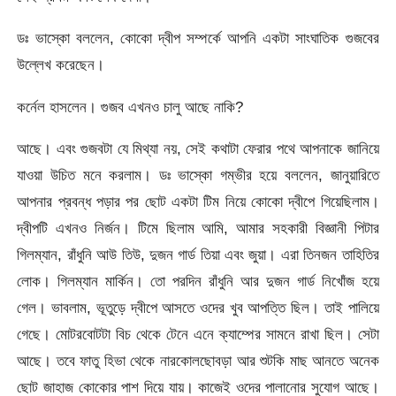
ডঃ ভাস্কো বললেন, কোকো দ্বীপ সম্পর্কে আপনি একটা সাংঘাতিক গুজবের
উল্লেখ করেছেন।
কর্নেল হাসলেন। গুজব এখনও চালু আছে নাকি?
আছে। এবং গুজবটা যে মিথ্যা নয়, সেই কথাটা ফেরার পথে আপনাকে জানিয়ে
যাওয়া উচিত মনে করলাম। ডঃ ভাস্কো গম্ভীর হয়ে বললেন, জানুয়ারিতে
আপনার প্রবন্ধ পড়ার পর ছোট একটা টিম নিয়ে কোকো দ্বীপে গিয়েছিলাম।
দ্বীপটি এখনও নির্জন। টিমে ছিলাম আমি, আমার সহকারী বিজ্ঞানী পিটার
গিলম্যান, রাঁধুনি আউ তিউ, দুজন গার্ড তিয়া এবং জুয়া। এরা তিনজন তাহিতির
লোক। গিলম্যান মার্কিন। তো পরদিন রাঁধুনি আর দুজন গার্ড নিখোঁজ হয়ে
গেল। ভাবলাম, ভূতুড়ে দ্বীপে আসতে ওদের খুব আপত্তি ছিল। তাই পালিয়ে
গেছে। মোটরবোটটা বিচ থেকে টেনে এনে ক্যাম্পের সামনে রাখা ছিল। সেটা
আছে। তবে ফাতু হিভা থেকে নারকোলছোবড়া আর শুটকি মাছ আনতে অনেক
ছোট জাহাজ কোকোর পাশ দিয়ে যায়। কাজেই ওদের পালানোর সুযোগ আছে।