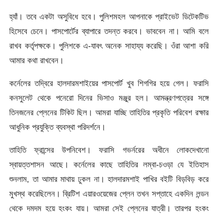
হ্যাঁ। তবে একটা অসুবিধে হবে। পুলিশমহল আপনাকে প্রাইভেট ডিটেকটিভ
হিসেবে চেনে। পাসপোর্টের ব্যাপারে তদন্ত করবে। ভাববেন না। আমি বলে
রাখব কর্তৃপক্ষকে। পুলিশকে এ-যাবৎ অনেক সাহায্য করেছি। ওঁরা আশা করি
আমার কথা রাখবেন।
কর্নেলের তদ্বিরে হালদারমশাইয়ের পাসপোর্ট খুব শিগগির হয়ে গেল। ফরাসি
কনসুলেট থেকে পনেরো দিনের ভিসাও মঞ্জুর হল। আমন্ত্রণপত্রের সঙ্গে
তিনজনের প্লেনের টিকিট ছিল। আমরা যাচ্ছি তাহিতির প্রকৃতি পরিবেশ রক্ষার
আধুনিক প্রযুক্তি ব্যবস্থা পরিদর্শনে।
তাহিতি ফ্রান্সের উপনিবেশ। ফরাসি গভর্নরের অধীনে লোকদেখানো
স্বায়ত্তশাসন আছে। কর্নেলের কাছে তাহিতির লম্বা-চওড়া যে ইতিহাস
শুনলাম, তা আমার মাথায় ঢুকল না। হালদারমশাই পাখির বইটি বিড়বিড় করে
মুখস্থ করেছিলেন। ব্রিটিশ এয়ারওয়েজের প্লেন তখন সপ্তাহে একদিন লন্ডন
থেকে দমদম হয়ে হংকং যায়। আমরা সেই প্লেনের যাত্রী। তারপর হংকং