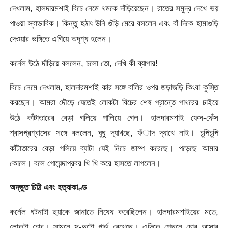
দেখলাম, হালদারমশাই বিচে নেমে থমকে দাঁড়িয়েছেন। রাতের সমুদ্র দেখে ভয়
পাওয়া স্বাভাবিক। কিন্তু হঠাৎ উনি গুঁড়ি মেরে বসলেন এবং বাঁ দিকে হামাগুড়ি
দেওয়ার ভঙ্গিতে এগিয়ে অদৃশ্য হলেন।
কর্নেল উঠে দাঁড়িয়ে বললেন, চলো তো, দেখি কী ব্যাপার!
বিচে নেমে দেখলাম, হালদারমশাই কার সঙ্গে বালির ওপর জড়াজড়ি কিংবা কুস্তি
করছেন। আমরা দৌড়ে যেতেই লোকটা বিচের শেষ প্রান্তে পাথরের চাইয়ে
উঠে কাঁটাতারের বেড়া গলিয়ে পালিয়ে গেল। হালদারমশাই ফেস-ফেঁস
শ্বাসপ্রশ্বাসের সঙ্গে বললেন, ঘুঘু দ্যাখছে, ফঁাদ দ্যাখে নাই। চুপিচুপি
কাঁটাতারের বেড়া গলিয়ে ব্যাটা যেই নিচে জাম্প করেছে। পড়েছে আমার
কোলে। বলে গোয়েন্দাপ্রবর খি খি করে হাসতে লাগলেন।
অদ্ভুত চিঠি এবং হত্যাকাণ্ড
কর্নেল ঘটনাটা হুয়াকে জানাতে নিষেধ করেছিলেন। হালদারমশাইয়ের মতে,
লোকটা চোর। সামনে দু-দুটো গার্ড রেখেছে। এদিকে পেছনে চোর আসার