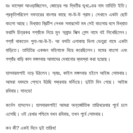
ডঃ ভাস্কো আওড়াচ্ছিলেন, জোড়ের পর দ্বিতীয় ভূখণ্ডের নাম তাহিতি ইতি।
প্রকৃতিপরিবেশ দফতরের বাংলার কাছে মা-উ-উ গ্রাম। সেখানে একটা ছোট
বাংলো আছে। বিখ্যাত ব্রিটিশ লেখক সমারসেট মম সেই বাংলোয় বসে বিখ্যাত
ফরাসি চিত্রকর গগ্যাঁকে নিয়ে মুন অ্যান্ড সিক্স পেন্স নামে বই লিখেছিলেন।
গগ্যাঁ থাকতেন পুনা-আ-উ-ই- আ বসতি এলাকায় ভিলা ভেতুরা নামে একটা
বাড়িতে। তাহিতির একজন মহিলাকে বিয়ে করেছিলেন। মমের বাংলো এবং
গগ্যাঁর বাড়ি কাল মঙ্গলবার আমাদের দেখানোর ব্যবস্থা করা হয়েছে।
হালদারমশাই নড়ে উঠলেন। অ্যাঃ, কাইল মঙ্গলবার হইলে আইজ সোমবার।
আমরা দমদমে প্লেনে উঠছি শুক্রবার মর্নিংয়ে। দুইটা দিন গেছে। আইজ
রবিবার। সানডে!
কর্নেল হাসলেন। হালদারমশাই! আমরা অন্তর্জাতিক তারিখরেখার পূর্বে চলে
এসেছি। ওই রেখার পশ্চিমে যখন রবিবার, তখন পূর্বে সোমবার।
কন কী? একই দিনে দুই তারিখ!