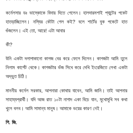
কর্নেলসার ডঃ ভাস্কোকে বিদায় দিতে গেলেন। হালদারমশাই প্যান্টের পকেট
হাতড়াচ্ছিলেন। নস্যির কৌটা গেল কই? বলে শার্টের বুক পকেটে হাত
গুঁজলেন। এই তো, আরে! এটা আবার
কী?
উনি একটা দলাপাকানো কাগজ বের করে ফেলে দিলেন। কাগজটা আমি তুলে
নিলাম কার্পেট থেকে। কাগজটার ভঁজ সিধে করে দেখি ইংরেজিতে লেখা একটা
অদ্ভুত চিঠি।
মাননীয় কর্নেল সরকার, আপনারা কোথায় যাবেন, আমি জানি। তাই আপনার
সাহায্যপ্রার্থী। যদি আজ রাত ১০টা নাগাদ একা বিচে যান, মুখোমুখি সব কথা
খুলে বলব। আমি সামান্য মানুষ। আমাকে ভয়ের কারণ নেই।
পি. জি.