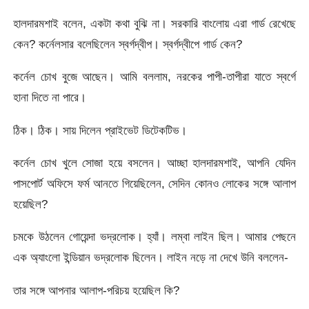
হালদারমশাই বলেন, একটা কথা বুঝি না। সরকারি বাংলোয় এরা গার্ড রেখেছে
কেন? কর্নেলসার বলেছিলেন স্বর্গদ্বীপ। স্বর্গদ্বীপে গার্ড কেন?
কর্নেল চোখ বুজে আছেন। আমি বললাম, নরকের পাপী-তাপীরা যাতে স্বর্গে
হানা দিতে না পারে।
ঠিক। ঠিক। সায় দিলেন প্রাইভেট ডিটেকটিভ।
কর্নেল চোখ খুলে সোজা হয়ে বসলেন। আচ্ছা হালদারমশাই, আপনি যেদিন
পাসপোর্ট অফিসে ফর্ম আনতে গিয়েছিলেন, সেদিন কোনও লোকের সঙ্গে আলাপ
হয়েছিল?
চমকে উঠলেন গোয়েন্দা ভদ্রলোক। হ্যাঁ। লম্বা লাইন ছিল। আমার পেছনে
এক অ্যাংলো ইন্ডিয়ান ভদ্রলোক ছিলেন। লাইন নড়ে না দেখে উনি বললেন-
তার সঙ্গে আপনার আলাপ-পরিচয় হয়েছিল কি?