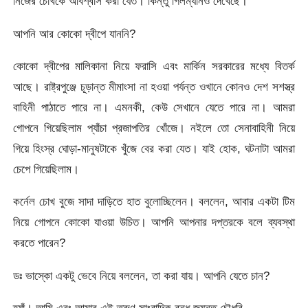
নিজের চোখকে অবিশ্বাস করা যেত। কিন্তু গিলম্যানও দেখেছে।
আপনি আর কোকো দ্বীপে যাননি?
কোকো দ্বীপের মালিকানা নিয়ে ফরাসি এবং মার্কিন সরকারের মধ্যে বিতর্ক
আছে। রাষ্ট্রপুঞ্জে চূড়ান্ত মীমাংসা না হওয়া পর্যন্ত ওখানে কোনও দেশ সশস্ত্র
বাহিনী পাঠাতে পারে না। এমনকী, কেউ সেখানে যেতে পারে না। আমরা
গোপনে গিয়েছিলাম প্যাঁচা প্রজাপতির খোঁজে। নইলে তো সেনাবাহিনী নিয়ে
গিয়ে হিংস্র ঘোড়া-মানুষটাকে খুঁজে বের করা যেত। যাই হোক, ঘটনাটা আমরা
চেপে গিয়েছিলাম।
কর্নেল চোখ বুজে সাদা দাড়িতে হাত বুলোচ্ছিলেন। বললেন, আবার একটা টিম
নিয়ে গোপনে কোকো যাওয়া উচিত। আপনি আপনার দপ্তরকে বলে ব্যবস্থা
করতে পারেন?
ডঃ ভাস্কো একটু ভেবে নিয়ে বললেন, তা করা যায়। আপনি যেতে চান?
হ্যাঁ। আমি এবং আমার এই তরুণ সাংবাদিক বন্ধু জয়ন্ত চৌধুরি…