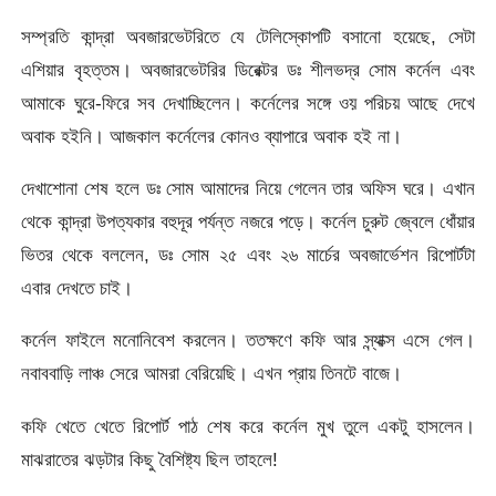
সম্প্রতি কান্দ্রা অবজারভেটরিতে যে টেলিস্কোপটি বসানো হয়েছে, সেটা
এশিয়ার বৃহত্তম। অবজারভেটরির ডিরেক্টর ডঃ শীলভদ্র সোম কর্নেল এবং
আমাকে ঘুরে-ফিরে সব দেখাচ্ছিলেন। কর্নেলের সঙ্গে ওয় পরিচয় আছে দেখে
অবাক হইনি। আজকাল কর্নেলের কোনও ব্যাপারে অবাক হই না।
দেখাশোনা শেষ হলে ডঃ সোম আমাদের নিয়ে গেলেন তার অফিস ঘরে। এখান
থেকে কান্দ্রা উপত্যকার বহুদূর পর্যন্ত নজরে পড়ে। কর্নেল চুরুট জ্বেলে ধোঁয়ার
ভিতর থেকে বললেন, ডঃ সোম ২৫ এবং ২৬ মার্চের অবজার্ভেশন রিপোর্টটা
এবার দেখতে চাই।
কর্নেল ফাইলে মনোনিবেশ করলেন। ততক্ষণে কফি আর স্ন্যাক্স এসে গেল।
নবাববাড়ি লাঞ্চ সেরে আমরা বেরিয়েছি। এখন প্রায় তিনটে বাজে।
কফি খেতে খেতে রিপোর্ট পাঠ শেষ করে কর্নেল মুখ তুলে একটু হাসলেন।
মাঝরাতের ঝড়টার কিছু বৈশিষ্ট্য ছিল তাহলে!