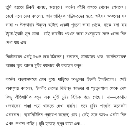
তুমি হয়তো ঠিকই বলেছ, জয়ন্ত। কর্নেল বইটা রাখতে গেলেন শেলফে।
রেখে এসে ফের বললেন, ভাষাতাত্ত্বিক পণ্ডিতদের মতে, ওইসব অঞ্চলের সব
ভাষা ও উপভাষার উদ্ভব ঘটেছে একটা পুরনো ভাষা থেকে, যাকে বলা যায়
ইন্দো-ইরানি মূল ভাষা। তাই ভারতীয় প্রধান ভাষা সংস্কৃতের সঙ্গে ওদের মিল
দেখা যায় এত।
মির্জাসায়েব একটু চঞ্চল হয়ে উঠলেন। বললেন, ভাষাতত্ত্ব থাক, কর্নেলসায়েব!
আমার নুরে আলম চুরির ব্যাপারে কী করছেন বলুন!
কর্নেল অভ্যাসমতো চোখ বুজে দাড়িতে আঙুলের চিরুনি টানছিলেন। সেই
অবস্থায় বললেন, ইদানীং দেশের বিভিন্ন জাদুঘর বা প্রত্নশালা থেকে বেশ
কিছু ঐতিহাসিক রত্ন এবং মূর্তি চুরির হিড়িক পড়ে গেছে। না—কোথাও
ওজরাকের পাঞ্জা পড়ে থাকতে দেখা যায়নি। তবে চুরির পদ্ধতি অনেকটা
একরকম। অ্যাসিটিলিন প্রায়োগ করেছে চোর। সেই সঙ্গে আরও একটা মিল
এখন দেখতে পাচ্ছি। চুরি হয়েছে দুপুর রাতে এবং…