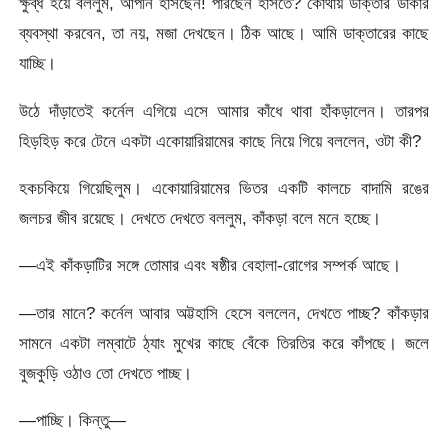
ক্ষুব্ধ হয়ে বললুম, আপনি হাসছেন! পারছেন হাসতে? কোথায় ডাক্তার ডাকার
ব্যবস্থা করবেন, তা নয়, মজা দেখছেন। ঠিক আছে। আমি ডাক্তারের কাছে
যাচ্ছি।
উঠে দাঁড়াতেই কর্নেল এগিয়ে এসে আমার কাঁধে থাবা হাঁকড়ালেন। তারপর
হিড়হিড় করে টেনে একটা একোয়ারিয়ামের কাছে নিয়ে গিয়ে বললেন, ওটা কী?
হকচকিয়ে গিয়েছিলুম। একোয়ারিয়ামের ভিতর একটি কালচে বাদামি রঙের
জলচর জীব রয়েছে। দেখতে দেখতে বললুম, কাঁকড়া বলে মনে হচ্ছে।
—এই কাঁকড়াটির সঙ্গে তোমার এবং ষষ্ঠীর বেহালা-রোগের সম্পর্ক আছে।
—তার মানে? কর্নেল আবার অট্টহাসি হেসে বললেন, দেখতে পাচ্ছ? কাঁকড়ার
সামনে একটা লম্বাটে ঠ্যাং মুখের কাছে বেঁকে তিরতির করে কাঁপছে। জলে
বুজকুড়ি ওঠাও তো দেখতে পাচ্ছ।
—পাচ্ছি। কিন্তু—