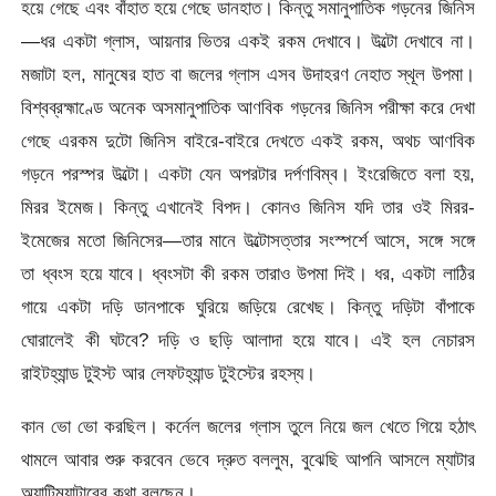
হয়ে গেছে এবং বাঁহাত হয়ে গেছে ডানহাত। কিন্তু সমানুপাতিক গড়নের জিনিস
—ধর একটা গ্লাস, আয়নার ভিতর একই রকম দেখাবে। উল্টো দেখাবে না।
মজাটা হল, মানুষের হাত বা জলের গ্লাস এসব উদাহরণ নেহাত স্থূল উপমা।
বিশ্বব্রহ্মাণ্ডে অনেক অসমানুপাতিক আণবিক গড়নের জিনিস পরীক্ষা করে দেখা
গেছে এরকম দুটো জিনিস বাইরে-বাইরে দেখতে একই রকম, অথচ আণবিক
গড়নে পরস্পর উল্টো। একটা যেন অপরটার দর্পণবিম্ব। ইংরেজিতে বলা হয়,
মিরর ইমেজ। কিন্তু এখানেই বিপদ। কোনও জিনিস যদি তার ওই মিরর-
ইমেজের মতো জিনিসের—তার মানে উল্টোসত্তার সংস্পর্শে আসে, সঙ্গে সঙ্গে
তা ধ্বংস হয়ে যাবে। ধ্বংসটা কী রকম তারাও উপমা দিই। ধর, একটা লাঠির
গায়ে একটা দড়ি ডানপাকে ঘুরিয়ে জড়িয়ে রেখেছ। কিন্তু দড়িটা বাঁপাকে
ঘোরালেই কী ঘটবে? দড়ি ও ছড়ি আলাদা হয়ে যাবে। এই হল নেচারস
রাইটহ্যান্ড টুইস্ট আর লেফটহ্যান্ড টুইস্টের রহস্য।
কান ভো ভো করছিল। কর্নেল জলের গ্লাস তুলে নিয়ে জল খেতে গিয়ে হঠাৎ
থামলে আবার শুরু করবেন ভেবে দ্রুত বললুম, বুঝেছি আপনি আসলে ম্যাটার
অ্যান্টিম্যাটারের কথা বলছেন।