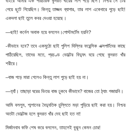
বাইরে আমার এক পরিচারক কুদরত খায়ের লাশ পড়ে ছিল। নিশ্চয় সে টের
পেয়ে ছুটে গিয়েছিল। কিন্তু তাজ্জব ব্যাপার, তার লাশ একেবারে পুড়ে ছাই!
একদলা ছাই তুলে কবর দেওয়া হয়েছে।
—ছাই! কর্নেল অবাক হয়ে বললেন।পোস্টমর্টেম হয়নি?
-কীভাবে হবে? তবে একমুঠো ছাই পুলিশ দিল্লির ফরেন্সিক এক্সপার্টদের কাছে
পাঠিয়েছিল, তাদের মতে, প্রচণ্ড ভোল্টের বিদ্যুৎ বয়ে গেছে কুদরত খাঁর
শরীরে।
–বাজ পড়ে মারা গেলেও কিন্তু লাশ পুড়ে ছাই হয় না।
—হ্যাঁ। তাছাড়া ঘরের ভিতর বাজ ঢুকবে কীভাবে? বাজের তো ঠ্যাং গজায়নি।
আমি বললুম, শ্মশানের বৈদ্যুতিক চুল্লিতে মড়া পুড়িয়ে ছাই করা হয়। নিশ্চয়
অতটা ভোল্টেজ হলে কুদরত খাঁর দেহ ছাই হত না!
মির্জানবাব কফি শেষ করে বললেন, তাহলেই বুঝুন কেমন চোর!