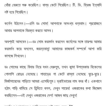
ধোঁয়া বেরুতে শুরু করেছিল। বাল্ব কেটে গিয়েছিল। টি. ভি. ফ্রিজ ইত্যাদি
নষ্ট হয়ে গিয়েছিল।
কর্নেল উঠলেন।—চলি ডঃ সোম! আপনাকে অসংখ্য ধন্যবাদ। প্রয়োজনে
আবার আপনাকে বিরক্ত করতে আসব।
অবশ্যই আসবেন।—ডঃ সোম করমর্দন করলেন কর্নেলের সঙ্গে তারপর আমার
করমর্দন করে বললেন, জয়ন্তবাবু! আমাদের কাজকর্ম সম্পর্কে আশা করি
কাগজে লিখবেন।
ডঃ সোমের কাছে বিদায় নিয়ে যখন বেরুলুম, তখন কান্দা উপত্যকায় বিকেলের
গোলাপি রোদুর নেমেছে। পাহাড়ের গা কেটে রাস্তা নেমেছে ঘুরে-ঘুরে।
মির্জাসায়েবের গাড়িতে আমরা এসেছিলুম। ড্রাইভারের নাম বদর খাঁ। একখানে
হঠাৎ গাড়ি থামিয়ে সে হিন্দিতে বলল, দেখুন সায়েব! ওজরাকের কথা জিজ্ঞেস
করছিলেন—ওই দেখুন ওজরাকের দেশ! আজব জাদু দেখুন!