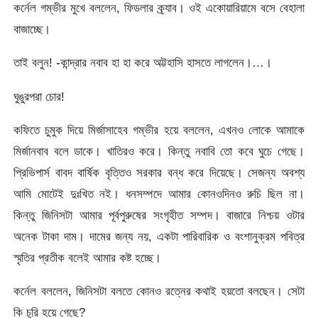
কর্নেল গম্ভীর মুখে বললেন, ফিডলার ক্র্যাব। ওই একোয়ারিয়ামে বসে বেহালা
বাজাচ্ছে।
তাই বলুন! -কান্দ্রার নবাব হা হা করে অট্টহাসি হাসতে লাগলেন।…।
ঘুঙুরপরা চোর!
কফিতে চুমুক দিয়ে মির্জাসাহেব গম্ভীর হয়ে বললেন, এখনও লোকে আমাকে
মির্জানবাব বলে ডাকে। খাতিরও করে। কিন্তু নবাবি তো কবে ঘুচে গেছে।
প্রিভিপার্স বাবদ বার্ষিক বৃত্তিও সরকার বন্ধ করে দিয়েছে। সেজন্য অবশ্য
আমি মোটেই দুঃখিত নই। ধনসম্পদে আমার কোনওদিনও রুচি ছিল না।
কিন্তু জিনিসটা আমার পূর্বপুরুষের সংগৃহীত সম্পদ। বাজারে নিশ্চয় ওটার
অনেক টাকা দাম। দামের জন্য নয়, একটা পারিবারিক ও বংশানুক্রম পবিত্র
স্মৃতির প্রতীক বলেই আমার কষ্ট হচ্ছে।
কর্নেল বললেন, জিনিসটা বলতে কোনও রত্নের কথাই হয়তো বলছেন। সেটা
কি চুরি হয়ে গেছে?