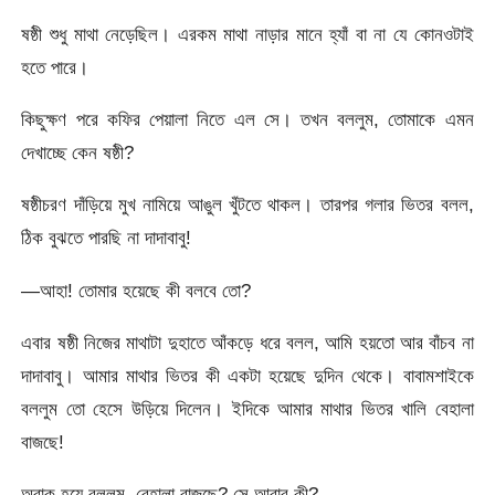
ষষ্ঠী শুধু মাথা নেড়েছিল। এরকম মাথা নাড়ার মানে হ্যাঁ বা না যে কোনওটাই
হতে পারে।
কিছুক্ষণ পরে কফির পেয়ালা নিতে এল সে। তখন বললুম, তোমাকে এমন
দেখাচ্ছে কেন ষষ্ঠী?
ষষ্ঠীচরণ দাঁড়িয়ে মুখ নামিয়ে আঙুল খুঁটতে থাকল। তারপর গলার ভিতর বলল,
ঠিক বুঝতে পারছি না দাদাবাবু!
—আহা! তোমার হয়েছে কী বলবে তো?
এবার ষষ্ঠী নিজের মাথাটা দুহাতে আঁকড়ে ধরে বলল, আমি হয়তো আর বাঁচব না
দাদাবাবু। আমার মাথার ভিতর কী একটা হয়েছে দুদিন থেকে। বাবামশাইকে
বললুম তো হেসে উড়িয়ে দিলেন। ইদিকে আমার মাথার ভিতর খালি বেহালা
বাজছে!
অবাক হয়ে বললুম, বেহালা বাজছে? সে আবার কী?