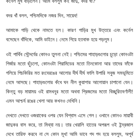
কর্নেল মুখ বাড়ালেন। আমি বললুম কই জাদু, বদর খাঁ?
বদর খাঁ বলল, পশ্চিমদিকে নজর দিন, সায়েব!
আমাকে গাড়ি থেকে নামতে হল। কারণ গাড়ির মুখ উত্তরে এবং কর্নেল
বসেছেন বাঁদিকে, আমি ডাইনে। নেমে গিয়ে হতবাক হয়ে পড়লুম।
ওই পার্থিব সৌন্দর্যের কোনও তুলনা নেই। পশ্চিমের পাহাড়গুলোর চুড়ো কোনওটা
গির্জার মতো ছুঁচলো, কোনওটা পিরামিডের মতো তিনকোনা আর তাদের ফাঁকে
গলিয়ে পিচকিরির মত রংবেরঙের আলোর দীর্ঘ দীর্ঘ ফালি উপারি সবুজ সমভূমিতে
নেমে আসছে। পাহাড়গুলোর কঁধে ঘন নীল কুয়াশার আলোয়ান চাপানো যেন।
কিন্তু বড় মায়াময় ওই রামধনুর মতো অথবা প্রিজমের মতো বিচ্ছুরিতবর্ণালী!
এমন আশ্চর্য রঙের খেলা আর কখনও দেখিনি।
দেখতে দেখতে ওজরাকের ওপর যেন বিশ্বাস এসে গেল। ওখানে কোনও মায়াবী
জাদুকর বাস করে, তা মিথ্যা নয়। তার খেয়ালি হাতের অপরূপ ওই ইন্দ্রজাল
দেখে তারিফ করবে না সে কোন মূখ! আমি ভাবে গদ গদ হয়ে বললুম, অপূর্ব