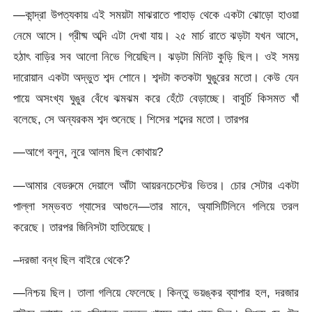
—কান্দ্রা উপত্যকায় এই সময়টা মাঝরাতে পাহাড় থেকে একটা ঝোড়ো হাওয়া
নেমে আসে। গ্রীষ্ম অব্দি এটা দেখা যায়। ২৫ মার্চ রাতে ঝড়টা যখন আসে,
হঠাৎ বাড়ির সব আলো নিভে গিয়েছিল। ঝড়টা মিনিট কুড়ি ছিল। ওই সময়
দারোয়ান একটা অদ্ভুত শব্দ শোনে। শব্দটা কতকটা ঘুঙুরের মতো। কেউ যেন
পায়ে অসংখ্য ঘুঙুর বেঁধে ঝমঝম করে হেঁটে বেড়াচ্ছে। বাবুর্চি কিসমত খাঁ
বলেছে, সে অন্যরকম শব্দ শুনেছে। শিসের শব্দের মতো। তারপর
—আগে বলুন, নুরে আলম ছিল কোথায়?
—আমার বেডরুমে দেয়ালে আঁটা আয়রনচেস্টের ভিতর। চোর সেটার একটা
পাল্লা সম্ভবত গ্যাসের আগুনে—তার মানে, অ্যাসিটিলিনে গলিয়ে তরল
করেছে। তারপর জিনিসটা হাতিয়েছে।
–দরজা বন্ধ ছিল বাইরে থেকে?
—নিশ্চয় ছিল। তালা গলিয়ে ফেলেছে। কিন্তু ভয়ঙ্কর ব্যাপার হল, দরজার