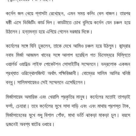
কর্নেল জল খেয়ে গ্লাসটা রেখেছেন, এমন সময় কলিং বেল বাজল। তারপর
ষষ্ঠী এসে ভিজিটিং কার্ড দিল। কার্ডটাতে চোখ বুলিয়ে কর্নেল যেন চঞ্চল হয়ে
উঠলেন। হন্তদন্ত হয়ে এগিয়ে গেলেন দরজার দিকে।
কর্নেলের সঙ্গে যিনি ঢুকলেন, তাকে দেখে আমিও চঞ্চল হয়ে উঠলুম। কান্দ্রার
নবাব মির্জা আজমল খানের সঙ্গে আলাপ হয়েছিল গত ডিসেম্বরে দিল্লিতে
ওয়ার্লর্ড ওয়াইল্ড লাইফ পোকেটশন সোসাইটির সম্মেলনে। ভদ্রলোক একজন
প্রখ্যাত ওরিন্থােলজিস্ট অর্থাৎ পক্ষিবিজ্ঞানী। বোম্বের সালিম আলির ঘনিষ্ঠ
বন্ধু। সালিমসায়েবও সেই সম্মেলনে এসেছিলেন।
মির্জাসায়েব অমায়িক এবং খেয়ালি প্রকৃতির মানুষ। কর্নেলের মতোই তাগড়াই
ফর্সা, চেহারা। তবে কর্নেলের মুখে সাদা দাড়ি এবং এবং মাথায় প্রশস্ত টাক,
মির্জাসাহেবের মুখে শুধু বিশাল গোঁফ, মাথা ভর্তি ঝাকড়া মাকড়া চুল। বয়সে
দুজনেই অবশ্য ষাটের ওধারে।