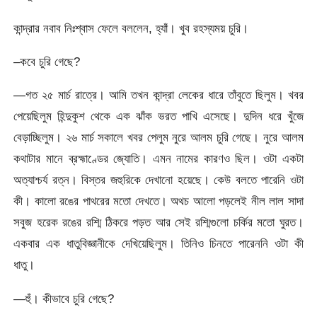
কান্দ্রার নবাব নিঃশ্বাস ফেলে বললেন, হ্যাঁ। খুব রহস্যময় চুরি।
–কবে চুরি গেছে?
—গত ২৫ মার্চ রাত্রে। আমি তখন কান্দ্রা লেকের ধারে তাঁবুতে ছিলুম। খবর
পেয়েছিলুম হিন্দুকুশ থেকে এক ঝাঁক ভরত পাখি এসেছে। দুদিন ধরে খুঁজে
বেড়াচ্ছিলুম। ২৬ মার্চ সকালে খবর পেলুম নুরে আলম চুরি গেছে। নুরে আলম
কথাটার মানে ব্রহ্মাণ্ডের জ্যোতি। এমন নামের কারণও ছিল। ওটা একটা
অত্যাশ্চর্য রত্ন। বিস্তর জহুরিকে দেখানো হয়েছে। কেউ বলতে পারেনি ওটা
কী। কালো রঙের পাথরের মতো দেখতে। অথচ আলো পড়লেই নীল লাল সাদা
সবুজ হরেক রঙের রশ্মি ঠিকরে পড়ত আর সেই রশ্মিগুলো চর্কির মতো ঘুরত।
একবার এক ধাতুবিজ্ঞানীকে দেখিয়েছিলুম। তিনিও চিনতে পারেননি ওটা কী
ধাতু।
—হুঁ। কীভাবে চুরি গেছে?