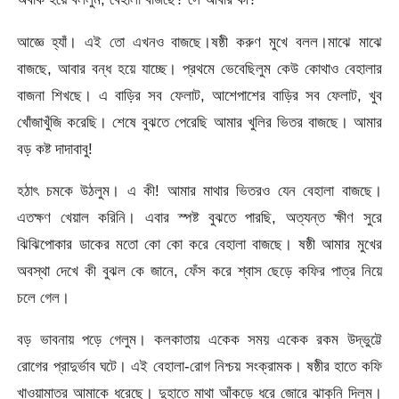
আজ্ঞে হ্যাঁ। এই তো এখনও বাজছে।ষষ্ঠী করুণ মুখে বলল।মাঝে মাঝে
বাজছে, আবার বন্ধ হয়ে যাচ্ছে। প্রথমে ভেবেছিলুম কেউ কোথাও বেহালার
বাজনা শিখছে। এ বাড়ির সব ফেলাট, আশেপাশের বাড়ির সব ফেলাট, খুব
খোঁজাখুঁজি করেছি। শেষে বুঝতে পেরেছি আমার খুলির ভিতর বাজছে। আমার
বড় কষ্ট দাদাবাবু!
হঠাৎ চমকে উঠলুম। এ কী! আমার মাথার ভিতরও যেন বেহালা বাজছে।
এতক্ষণ খেয়াল করিনি। এবার স্পষ্ট বুঝতে পারছি, অত্যন্ত ক্ষীণ সুরে
ঝিঝিপোকার ডাকের মতো কো কো করে বেহালা বাজছে। ষষ্ঠী আমার মুখের
অবস্থা দেখে কী বুঝল কে জানে, ফেঁস করে শ্বাস ছেড়ে কফির পাত্র নিয়ে
চলে গেল।
বড় ভাবনায় পড়ে গেলুম। কলকাতায় একেক সময় একেক রকম উদ্ভুট্টে
রোগের প্রাদুর্ভাব ঘটে। এই বেহালা-রোগ নিশ্চয় সংক্রামক। ষষ্ঠীর হাতে কফি
খাওয়ামাত্র আমাকে ধরেছে। দুহাতে মাথা আঁকড়ে ধরে জোরে ঝাকুনি দিলুম।