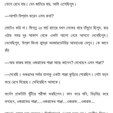
ফেলে রেখে যায়। যেন জানিয়ে যায়, আমি এসেছিলুম।
—আপনি বিশ্বাস করেন এসব কথা?
মোটেও করি না। কিন্তু ২৫ মার্চ রাত্রে যখন লেকের ধারে তাঁবুতে ছিলুম, ঝড়
ওঠার সময় দূর আকাশ থেকে একটা আলো নেমে আসতে দেখেছিলুম।
ভেবেছিলুম, উল্কা কিংবা কান্দ্রা অবজারভেটরির আবহাওয়া বেলুন। কে জানে
কী!
—আর কারুর কাছে ওজরাকের পাঞ্জা আছে জানেন? দেখেছেন এমন পাঞ্জা?
—দেখেছি। গুজরদের সর্দার হালাকু একটা পাঞ্জা কুড়িয়ে পেয়েছিল। সেটা যত্ন
করে রেখে দিয়েছে। দেখিয়েছিল আমাকে।
কর্নেল চাকতিটা খুঁটিয়ে পরীক্ষা করছিলেন। কান করে শুনি, বিড়বিড় করে
বলছেন, ওজরাকের পাঞ্জা….ওজরাকের পাঞ্জা…ওজরাক…ওজরাক…