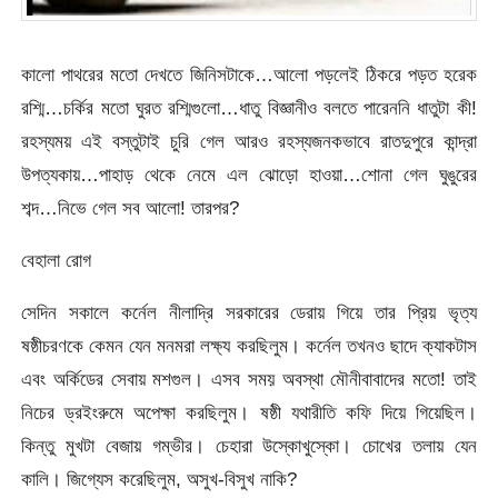
কালো পাথরের মতো দেখতে জিনিসটাকে…আলো পড়লেই ঠিকরে পড়ত হরেক
রশ্মি…চর্কির মতো ঘুরত রশ্মিগুলো…ধাতু বিজ্ঞানীও বলতে পারেননি ধাতুটা কী!
রহস্যময় এই বস্তুটাই চুরি গেল আরও রহস্যজনকভাবে রাতদুপুরে কান্দ্রা
উপত্যকায়…পাহাড় থেকে নেমে এল ঝোড়ো হাওয়া…শোনা গেল ঘুঙুরের
শব্দ…নিভে গেল সব আলো! তারপর?
বেহালা রোগ
সেদিন সকালে কর্নেল নীলাদ্রি সরকারের ডেরায় গিয়ে তার প্রিয় ভৃত্য
ষষ্ঠীচরণকে কেমন যেন মনমরা লক্ষ্য করছিলুম। কর্নেল তখনও ছাদে ক্যাকটাস
এবং অর্কিডের সেবায় মশগুল। এসব সময় অবস্থা মৌনীবাবাদের মতো! তাই
নিচের ড্রইংরুমে অপেক্ষা করছিলুম। ষষ্ঠী যথারীতি কফি দিয়ে গিয়েছিল।
কিন্তু মুখটা বেজায় গম্ভীর। চেহারা উস্কোখুস্কো। চোখের তলায় যেন
কালি। জিগ্যেস করেছিলুম, অসুখ-বিসুখ নাকি?