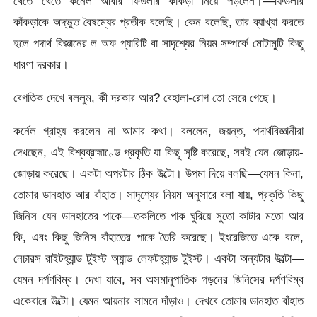
খেতে খেতে কর্নেল আবার ফিডলার কাঁকড়া নিয়ে পড়লেন।—ফিডলার
কাঁকড়াকে অদ্ভুত বৈষম্যের প্রতীক বলেছি। কেন বলেছি, তার ব্যাখ্যা করতে
হলে পদার্থ বিজ্ঞানের ল অফ প্যারিটি বা সাদৃশ্যের নিয়ম সম্পর্কে মোটামুটি কিছু
ধারণা দরকার।
বেগতিক দেখে বললুম, কী দরকার আর? বেহালা-রোগ তো সেরে গেছে।
কর্নেল গ্রাহ্য করলেন না আমার কথা। বললেন, জয়ন্ত, পদার্থবিজ্ঞানীরা
দেখছেন, এই বিশ্বব্রহ্মাণ্ডে প্রকৃতি যা কিছু সৃষ্টি করেছে, সবই যেন জোড়ায়-
জোড়ায় করেছে। একটা অপরটার ঠিক উল্টো। উপমা দিয়ে বলছি—যেমন কিনা,
তোমার ডানহাত আর বাঁহাত। সাদৃশ্যের নিয়ম অনুসারে বলা যায়, প্রকৃতি কিছু
জিনিস যেন ডানহাতের পাকে—তকলিতে পাক ঘুরিয়ে সুতো কাটার মতো আর
কি, এবং কিছু জিনিস বাঁহাতের পাকে তৈরি করেছে। ইংরেজিতে একে বলে,
নেচারস রাইটহ্যান্ড টুইস্ট অ্যান্ড লেফটহ্যান্ড টুইস্ট। একটা অন্যটার উল্টো—
যেমন দর্পণবিম্ব। দেখা যাবে, সব অসমানুপাতিক গড়নের জিনিসের দর্পণবিম্ব
একেবারে উল্টো। যেমন আয়নার সামনে দাঁড়াও। দেখবে তোমার ডানহাত বাঁহাত