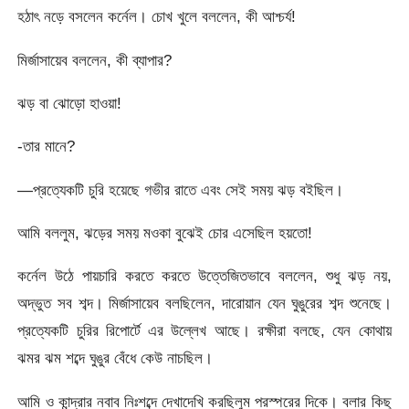
হঠাৎ নড়ে বসলেন কর্নেল। চোখ খুলে বললেন, কী আশ্চর্য!
মির্জাসায়েব বললেন, কী ব্যাপার?
ঝড় বা ঝোড়ো হাওয়া!
-তার মানে?
—প্রত্যেকটি চুরি হয়েছে গভীর রাতে এবং সেই সময় ঝড় বইছিল।
আমি বললুম, ঝড়ের সময় মওকা বুঝেই চোর এসেছিল হয়তো!
কর্নেল উঠে পায়চারি করতে করতে উত্তেজিতভাবে বললেন, শুধু ঝড় নয়,
অদ্ভুত সব শব্দ। মির্জাসায়েব বলছিলেন, দারোয়ান যেন ঘুঙুরের শব্দ শুনেছে।
প্রত্যেকটি চুরির রিপোর্টে এর উল্লেখ আছে। রক্ষীরা বলছে, যেন কোথায়
ঝমর ঝম শব্দে ঘুঙুর বেঁধে কেউ নাচছিল।
আমি ও কান্দ্রার নবাব নিঃশব্দে দেখাদেখি করছিলুম পরস্পরের দিকে। বলার কিছু