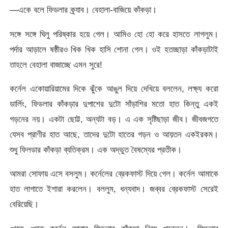
—একে বলে ফিডলার ক্র্যাব। বেহালা-বাজিয়ে কাঁকড়া।
সঙ্গে সঙ্গে ঘিলু পরিষ্কার হয়ে গেল। আমিও হো হো করে হাসতে লাগলুম।
পর্দার আড়ালে ষষ্ঠীরও খিক খিক হাসি শোনা গেল। ওই হতচ্ছাড়া কাঁকড়াটাই
তাহলে বেহালা বাজাচ্ছে এমন সুরে!
কর্নেল একোয়ারিয়ামের দিকে ঝুঁকে আঙুল দিয়ে দেখিয়ে বললেন, লক্ষ্য করো
ডার্লিং, ফিডলার কাঁকড়ার দুপাশের দুটো সাঁড়াশির মতো হাত কিন্তু একই
গড়নের নয়। একটা ছোট্ট, অন্যটা বড়। এ এক সৃষ্টিছাড়া জীব। জীবজগতে
যেসব প্রাণীর হাত আছে, তাদের দুটো হাতের গড়ন ও আয়তন একইরকম।
শুধু ফিলডার কাঁকড়া ব্যতিক্রম। এক অদ্ভুত বৈষম্যের প্রতীক।
আমরা সোফায় এসে বসলুম। কর্নেলের ব্রেকফাস্ট দিয়ে গেল। কর্নেল আমাকে
হাত লাগাতে ইশারা করলেন। বললুম, ধন্যবাদ। জব্বর ব্রেকফাস্ট সেরেই
বেরিয়েছি।