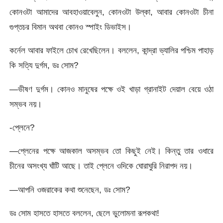
কোনওটা আমাদের আবহাওয়াবেলুন, কোনওটা উল্কা, আবার কোনওটা চীনা
গুপ্তচর বিমান অথবা কোনও স্পাইং ডিভাইস।
কর্নেল আবার ফাইলে চোখ রেখেছিলেন। বললেন, কান্দ্রা ভ্যালির পশ্চিম পাহাড়
কি সত্যি দুর্গম, ডঃ সোম?
—ভীষণ দুর্গম। কোনও মানুষের পক্ষে ওই খাড়া গ্রানাইট দেয়াল বেয়ে ওঠা
সম্ভব নয়।
-প্লেনে?
—প্লেনের পক্ষে আজকাল অসম্ভব তো কিছুই নেই। কিন্তু তার ওধারে
চীনের অসংখ্য ঘাঁটি আছে। তাই প্লেনে ওদিকে ঘোরাঘুরি নিরাপদ নয়।
—আপনি ওজরাকের কথা শুনেছেন, ডঃ সোম?
ডঃ সোম হাসতে হাসতে বললেন, ছেলে ভুলোমনা রূপকথা!