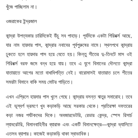
খুঁজে পাচ্ছিলাম না।
ওজরাকের ইন্দ্রজাল
কান্দ্রা উপত্যকার চারিদিকেই উঁচু সব পাহাড়। পূর্বদিকে একটা গিরিবর্ক্স আছে,
যার নাম হায়দার পাস, কান্দ্রার নবাবের পূর্বপুরুষের নামে। স্থলপথে কান্দ্রায়
ঢুকতে হলে হায়দার পাস হয়ে যেতে হয়। কিন্তু শীতের দু-তিনটে মাস ওই
গিরিবর্ক্স বরফ জমে বন্ধ হয়ে যায়। তবে এ যুগে বিমানের দৌলতে কান্দ্রা
যাতায়াতে আগের মতো বাধাবিপত্তি নেই। বারোমাসই যাতায়াত চলে শীতের
সময়টা বিমানে বাকি সময় মোটর গাড়িতে।
এখন এপ্রিলে হায়দার পাস খুলে গেছে। কান্দ্রায় বসন্ত ঋতুর সমারোহ। তবে
এই ভূস্বর্গ ভ্রমণে খুব কড়াকড়ি আছে সরকার থেকে। প্রতিরক্ষা দফতরের
কড়া নজর পর্যটকদের দিকে। অবজারভেটরি, রেডার কেন্দ্র, স্পেস রিসার্চ
ল্যাবরেটরি, বিমানবাহিনীর ব্যারাক এবং একটি বিমানক্ষেত্র—কান্দ্রা ভ্যালিতে
এতসব ব্যাপার। কাজেই কড়াকড়ি থাকা স্বাভাবিক।