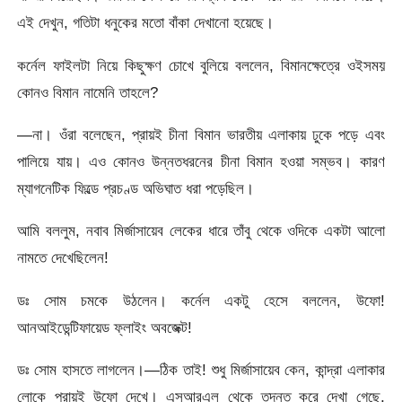
এই দেখুন, গতিটা ধনুকের মতো বাঁকা দেখানো হয়েছে।
কর্নেল ফাইলটা নিয়ে কিছুক্ষণ চোখে বুলিয়ে বললেন, বিমানক্ষেত্রে ওইসময়
কোনও বিমান নামেনি তাহলে?
—না। ওঁরা বলেছেন, প্রায়ই চীনা বিমান ভারতীয় এলাকায় ঢুকে পড়ে এবং
পালিয়ে যায়। এও কোনও উন্নতধরনের চীনা বিমান হওয়া সম্ভব। কারণ
ম্যাগনেটিক ফিল্ডে প্রচণ্ড অভিঘাত ধরা পড়েছিল।
আমি বললুম, নবাব মির্জাসায়েব লেকের ধারে তাঁবু থেকে ওদিকে একটা আলো
নামতে দেখেছিলেন!
ডঃ সোম চমকে উঠলেন। কর্নেল একটু হেসে বললেন, উফো!
আনআইডেন্টিফায়েড ফ্লাইং অবজেক্ট!
ডঃ সোম হাসতে লাগলেন।—ঠিক তাই! শুধু মির্জাসায়েব কেন, কান্দ্রা এলাকার
লোকে প্রায়ই উফো দেখে। এসআরএল থেকে তদন্ত করে দেখা গেছে,