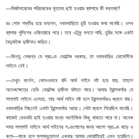
—মির্জাসায়েবের পরিচারকের মৃতদেহ ছাই হওয়ার ব্যাপারে কী বক্তব্য?
ডঃ সোম গম্ভীর হয়ে বললেন, নবাববাড়িতে চুরি হওয়ার কথা শুনেছি। ওসব
ব্যাপার পুলিশের এক্তিয়ারে পড়ে। তবে এটুকু বলতে পারি, চুরির সঙ্গে একটা
বৈদ্যুতিক দুর্ঘটনাও জড়িত।
—কিন্তু সেজন্য যে প্রচণ্ড ভোল্টেজ দরকার, তা নবাববাড়ির ডোমেস্টিক
লাইনে নেই।
—দেখুন কর্নেল, কোনওভাবে যদি আর্থ লাইন নষ্ট হয়ে যায়, তাহলে
অনেকক্ষেত্রে হেভি ভোল্টেজ দুর্ঘটনা ঘটাতে পারে। আবার ট্রান্সফর্মার যে
সাপ্লাই লাইনে এসেছে, তার আর্থ লাইন নষ্ট হলে ট্রান্সফর্মারও জ্বলে যায়।
নবাববাড়ির পিছনেই একটা ট্রান্সফর্মার আছে। সেটা জ্বলে গিয়েছিল শুনেছি।
কাজেই ডেডবডি ছাই হওয়ার মধ্যে অলৌকিক কিছু থাকতে পারে না। অনেক
সময় সাপ্লাই লাইনে আর্থ লাইনের গণ্ডগোলের জন্য আলো প্রচণ্ড বাড়ে ও
কমে—যাকে বলে ফ্লাকচুয়েশন! একবার আমার কোয়ার্টারেই এমন হয়েছিল।