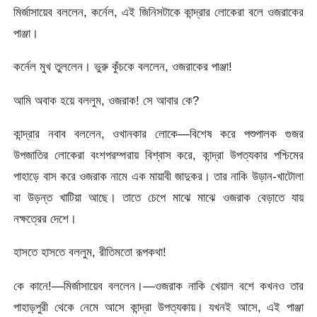
মির্জাসায়েব বললেন, কর্নেল, এই জিনিসটাকে কান্দ্রার লোকেরা বলে ওজরাকের
পাঞ্জা।
কর্নেল মুখ তুললেন। ভুরু কুঁচকে বললেন, ওজরাকের পাঞ্জা!
আমি অবাক হয়ে বললুম, ওজরাক! সে আবার কে?
কান্দ্রার নবাব বললেন, ওখানকার লোকে—বিশেষ করে পশুপালক গুজর
উপজাতির লোকেরা বংশপরম্পরায় বিশ্বাস করে, কান্দ্রা উপত্যকার পশ্চিমের
পাহাড়ে বাস করে ওজরাক নামে এক মায়াবী জাদুকর। তার নাকি উড়ান-খাটোলা
বা উড়ন্ত খাটিয়া আছে। তাতে চেপে মাঝে মাঝে ওজরাক বেড়াতে যায়
নক্ষত্রের দেশে।
হাসতে হাসতে বললুম, রীতিমতো রূপকথা!
কে কানে!—মির্জাসায়েব বললেন।—ওজরাক নাকি খেয়াল বশে কখনও তার
পাহাড়পুরী থেকে নেমে আসে কান্দ্রা উপত্যকায়। যখনই আসে, এই পাঞ্জা