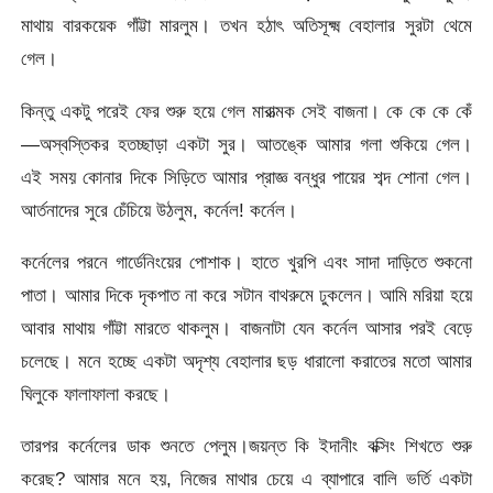
মাথায় বারকয়েক গাঁট্টা মারলুম। তখন হঠাৎ অতিসূক্ষ্ম বেহালার সুরটা থেমে
গেল।
কিন্তু একটু পরেই ফের শুরু হয়ে গেল মারাত্মক সেই বাজনা। কে কে কে কেঁ
—অস্বস্তিকর হতচ্ছাড়া একটা সুর। আতঙ্কে আমার গলা শুকিয়ে গেল।
এই সময় কোনার দিকে সিড়িতে আমার প্রাজ্ঞ বন্ধুর পায়ের শব্দ শোনা গেল।
আর্তনাদের সুরে চেঁচিয়ে উঠলুম, কর্নেল! কর্নেল।
কর্নেলের পরনে গার্ডেনিংয়ের পোশাক। হাতে খুরপি এবং সাদা দাড়িতে শুকনো
পাতা। আমার দিকে দৃকপাত না করে সটান বাথরুমে ঢুকলেন। আমি মরিয়া হয়ে
আবার মাথায় গাঁট্টা মারতে থাকলুম। বাজনাটা যেন কর্নেল আসার পরই বেড়ে
চলেছে। মনে হচ্ছে একটা অদৃশ্য বেহালার ছড় ধারালো করাতের মতো আমার
ঘিলুকে ফালাফালা করছে।
তারপর কর্নেলের ডাক শুনতে পেলুম।জয়ন্ত কি ইদানীং বক্সিং শিখতে শুরু
করেছ? আমার মনে হয়, নিজের মাথার চেয়ে এ ব্যাপারে বালি ভর্তি একটা