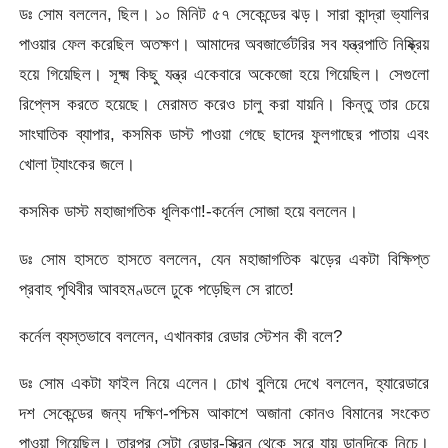
ডঃ সোম বললেন, ছিল। ১০ মিনিট ৫৭ সেকেন্ডের ঝড়। সারা কান্দ্রা ভ্যালির
পাওয়ার ফেল করেছিল অতক্ষণ। আমাদের অবজার্ভেটরির সব যন্ত্রপাতি নিষ্ক্রিয়
হয়ে গিয়েছিল। সূক্ষ্ম কিছু যন্ত্র একেবারে অকেজো হয়ে গিয়েছিল। সেগুলো
রিপ্লেস করতে হয়েছে। মেরামত করেও চালু করা যায়নি। কিন্তু তার চেয়ে
সাংঘাতিক ব্যাপার, কসমিক ডাস্ট পাওয়া গেছে ছাদের ফুলগাছের পাতায় এবং
খোলা ট্যাংকের জলে।
কসমিক ডাস্ট মহাজাগতিক ধূলিকণা!-কর্নেল সোজা হয়ে বললেন।
ডঃ সোম হাসতে হাসতে বললেন, যেন মহাজাগতিক ঝড়ের একটা বিক্ষিপ্ত
প্রবাহ পৃথিবীর আবহমণ্ডলে ঢুকে পড়েছিল সে রাতে!
কর্নেল ব্যস্তভাবে বললেন, এখানকার রেডার স্টেশন কী বলে?
ডঃ সোম একটা ফাইল নিয়ে এলেন। চোখ বুলিয়ে দেখে বললেন, হ্যারেডারে
দশ সেকেন্ডের জন্য দক্ষিণ-পশ্চিম আকাশে অজানা কোনও বিমানের সংকেত
পাওয়া গিয়েছিল। তারপর সেটা রেডার-স্ক্রিন থেকে সরে যায় ডানদিকে নিচে।