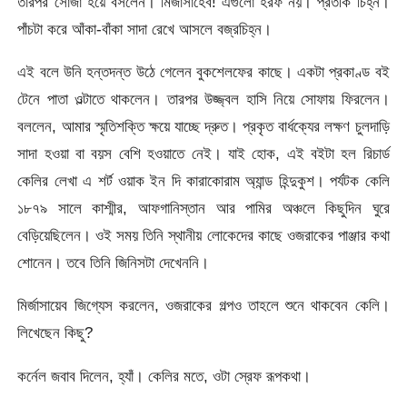
তারপর সোজা হয়ে বসলেন। মির্জাসাহেব! এগুলো হরফ নয়। প্রতীক চিহ্ন।
পাঁচটা করে আঁকা-বাঁকা সাদা রেখে আসলে বজ্রচিহ্ন।
এই বলে উনি হন্তদন্ত উঠে গেলেন বুকশেলফের কাছে। একটা প্রকাণ্ড বই
টেনে পাতা ওল্টাতে থাকলেন। তারপর উজ্জ্বল হাসি নিয়ে সোফায় ফিরলেন।
বললেন, আমার স্মৃতিশক্তি ক্ষয়ে যাচ্ছে দ্রুত। প্রকৃত বার্ধক্যের লক্ষণ চুলদাড়ি
সাদা হওয়া বা বয়স বেশি হওয়াতে নেই। যাই হোক, এই বইটা হল রিচার্ড
কেলির লেখা এ শর্ট ওয়াক ইন দি কারাকোরাম অ্যান্ড হিন্দুকুশ। পর্যটক কেলি
১৮৭৯ সালে কাশ্মীর, আফগানিস্তান আর পামির অঞ্চলে কিছুদিন ঘুরে
বেড়িয়েছিলেন। ওই সময় তিনি স্থানীয় লোকেদের কাছে ওজরাকের পাঞ্জার কথা
শোনেন। তবে তিনি জিনিসটা দেখেননি।
মির্জাসায়েব জিগ্যেস করলেন, ওজরাকের গল্পও তাহলে শুনে থাকবেন কেলি।
লিখেছেন কিছু?
কর্নেল জবাব দিলেন, হ্যাঁ। কেলির মতে, ওটা স্রেফ রূপকথা।