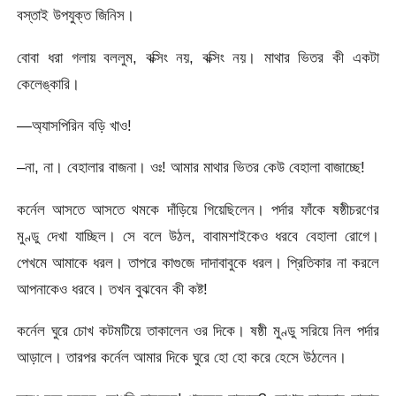
বস্তাই উপযুক্ত জিনিস।
বোবা ধরা গলায় বললুম, বক্সিং নয়, বক্সিং নয়। মাথার ভিতর কী একটা
কেলেঙ্কারি।
—অ্যাসপিরিন বড়ি খাও!
–না, না। বেহালার বাজনা। ওঃ! আমার মাথার ভিতর কেউ বেহালা বাজাচ্ছে!
কর্নেল আসতে আসতে থমকে দাঁড়িয়ে গিয়েছিলেন। পর্দার ফাঁকে ষষ্ঠীচরণের
মুণ্ডু দেখা যাচ্ছিল। সে বলে উঠল, বাবামশাইকেও ধরবে বেহালা রোগে।
পেখমে আমাকে ধরল। তাপরে কাগুজে দাদাবাবুকে ধরল। প্রিতিকার না করলে
আপনাকেও ধরবে। তখন বুঝবেন কী কষ্ট!
কর্নেল ঘুরে চোখ কটমটিয়ে তাকালেন ওর দিকে। ষষ্ঠী মুণ্ডু সরিয়ে নিল পর্দার
আড়ালে। তারপর কর্নেল আমার দিকে ঘুরে হো হো করে হেসে উঠলেন।