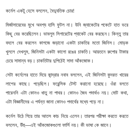
কর্নেল একটু হেসে বললেন, বৈদ্যুতিক চোর!
মির্জাসায়েবের মুখে অবশ্য হাসি ফুটল না। উনি জ্যাকেটের পকেটে হাত ভরে
কিছু বের করেছিলেন। ভাবলুম সিগারেটের প্যাকেট বের করছেন। কিন্তু তার
বদলে বের করলেন কাগজে জড়ানো একটা চাকতির মতো জিনিস। মোড়ক
খুললে দেখলুম, জিনিসটা একটা কালো রঙের চাকতি। আয়তনে রুপোর টাকার
চেয়ে সামান্য বড়। চাকতিটার দুপিঠেই সাদা আঁকজোক।
সেটা কর্নেলের হাতে দিয়ে কান্দ্রার নবাব বললেন, এই জিনিসটা কুদরত খায়ের
লাশের কাছে। পড়েছিল। ফরেন্সিক টেস্ট করানো হয়েছে। ওঁরা বলতে
পারেননি এটা কোনও ধাতু না পাথর। কোনও জৈব পদার্থও নয়। মোট কথা,
এটা বিজ্ঞানীদের এ পর্যন্ত জানা কোনও পদার্থের মধ্যে পড়ে না।
কর্নেল উঠে গিয়ে তার আতস কাচ নিয়ে এলেন। তারপর পরীক্ষা করতে করতে
বললেন, উঁহু—এই আঁকজোকগুলো ফার্সি নয়। কী ভাষা কে জানে।