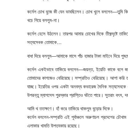
কর্নেল চোখ বুজে কী যেন ভাবছিলেন। চোখ খুলে বললেন—তুমি কি 
খচে গিয়ে বললুম-না।
কর্নেল হেসে উঠলেন। তারপর আমার চোখের দিকে তীক্ষ্ণদৃষ্টে 
সত্যসেবক তোমাকে…
বাধা দিয়ে বললুম—আমাকে মাসে পাঁচ হাজার টাকা মাইনে দিয়ে পু
কর্নেল একইভাবে তাকিয়ে বললেন—জয়ন্ত, ইয়েতি কাকে বলে জানো
তোমাদের কাগজেও বেরিয়েছে। সম্প্রতিও বেরিয়েছে। আশা করি তা 
যাচ্ছ। ইয়েতির ওপর একটা অনবদ্য কভারেজ দৈনিক সত্যসেবকে এ
উপরন্তু ম্যাগসেস পুরস্কার প্রাপ্তিও ঘটতে পারে। সুতরাং বৎস, দ
আমি থ ততক্ষণে। হাঁ করে তাকিয়ে থাকলুম বুড়োর দিকে।
কর্নেল বললেন-সম্প্রতি এই পূর্বাঞ্চলে অরুণাচল প্রদেশের চৌখ
এলাকার খামতি উপত্যকায় রয়েছে।