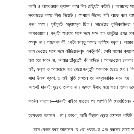
আমি ও আগরওয়াল ক্যাম্প করে দিন-রাত্রিটা কাটাই। আমাদের সা
সরকারের কাছে লিজ নিয়েছি। সেখানে সীসের খনি আছে বলে আম
গন্ধ লাগে। ফুটফুটে জ্যোৎস্না ছিল। সার্ভেয়ার কুলিকামিনরা
আগরওয়াল। গন্ধটা পাওয়ার সঙ্গে সঙ্গে মনে হল তাবুটার ওপর ক
পেলুম না। আচমকা কী একটা জন্তু আমার ঝাপিয়ে পড়ল। আমার ব
ঝাপ দেওয়ার সঙ্গে সঙ্গে চেঁচিয়েছিলুম একটুখানি, সেটা পাশের ক্
ওরা তো জানে না, আমার তাঁবুতেই কী ঘটেছে। আগরওয়াল বোকার
ওই, হল্লা ও আওয়াজে ভয় পেয়ে জন্তুটা আমাকে ছেড়ে দেয়। কিন্
সাদা উলঙ্গ প্রকাণ্ড ওই মূর্তি দেখলে তা অস্বাভাবিক মনে হয়
আশ্চর্য! দানবটা ঘুরেও তাকায় না। জঙ্গলে উধাও হয়ে যায়। তখন 
কর্নেল বললেন—দানবটা বাইরে যাওয়ার পর আপনি কি দেখেছিলেন 
হংসধ্বজ বললেন—না। কারণ, আমি বিছানা ছেড়ে উঠতেই পারিনি।
—তবে কেমন করে জানলেন যে ওটা প্রকাণ্ড এবং বরফের মতো স