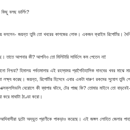
কিছু বলছ ডার্লিং?
তাকিয়ে বললেন- জয়ন্ত তুমি তো খবরের কাগজের লোক। একজন ক্রাইম রিপোর্টার। দৈ
ষছে। তাতে আপনার কী? আপনিও তো মিলিটারি সার্ভিসে কম পেতেন না!
 নিশ্চয়? হিমালয় পর্বতমালার এই রহস্যময় প্রাগৈতিহাসিক দানবের খবর মাঝে ম
লক্ষ্য করেছ। জয়ন্ত, রিপোর্টার হিসেবে এবার একটা দারুণ রকমের সুযোগ তুমি প
ক্সক্লসিভলি বেরোলে কী ব্যাপার ঘটবে, টের পাচ্ছ কি? তোমার মাইনে তো বাড়ব
য়া করে মাথাটা ঠাণ্ডা করো।
াম আদিবাসীরা দুটো অদ্ভুত প্রাণীকে পাকড়াও করেছে। এই জঙ্গল লোহিত জেলার পাহ