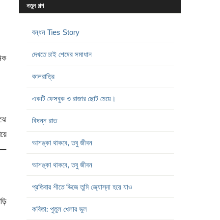
নতুন গল্প
বন্ধন Ties Story
দেখতে চাই শেষের সমাধান
নিক
কালরাত্রি
একটি ফেসবুক ও রাজার ছোট মেয়ে।
াঝে
বিষন্ন রাত
েয়ে
আশঙ্কা থাকবে, তবু জীবন
েই—
আশঙ্কা থাকবে, তবু জীবন
প্রতিবার শীতে ভিজে তুমি জ্যোস্না হয়ে যাও
াড়ি
কবিতা: পুতুল খেলার ভুল