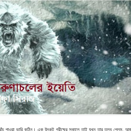
ঁচ পাওয়া ভারি কঠিন। এক উৎকট গ্রীষ্মের সকালে তাই যখন তার তলব পেলুম, আ