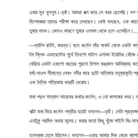
এবার মুখ খুললুম।-হ্যাঁ। আমরা বক্স করে সে খবর ছেপেছি। দশ ফ
বিশেষজ্ঞরা তাদের পরীক্ষা করে দেখছেন। কেউ বলছেন, এক জ
তুষার দানব। কোনও কারণে তুষার এলাকা থেকে চলে এসেছিল।
—দ্যাটস রাইট, জয়ন্ত। বলে কর্নেল তাঁর পকেট থেকে একটা 
টম স্লিক এভারেস্টের পূর্বে তিনশো মাইল এলাকা ইয়েতির খোঁ
বেরিয়ে একটা একশো বছরের পুরনো বিশাল কঙ্কাল আবিষ্কার ক
বর্মা-লাওস সীমান্তে মেকং নদীর ধারে দুটো অতিকায় মনুষ্যাকৃতি প
এক দৈনিক পত্রিকায় খবরটি বেরোয়।
বাধা পড়ল সান্যাল সায়েবের কথায়-কর্নেল, ও তো কাগজের খবর। 
পাল্টা বাধা দিয়ে কর্নেল গম্ভীর হয়েই বললেন—হ্যাঁ। সেটা প্রত্
এতটুকু গরমিল অথবা সন্দেহ। করার মতো কিছু খুঁজে পাইনি মিঃ সান
হংসধ্বজ হেসে উঠলেন। বললেন—এবার আমার দিক থেকে ব্যাপারটা