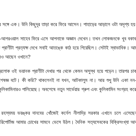
সঙ্গে এক। উনি কিছুদূর তাড়া করে ফিরে আসেন। পাহাড়ের আড়ালে ওটা অদৃশ্য হ
েন—আগরওয়াল সাহেব ফিরে এসে আপনাকে অজ্ঞান দেখেন। তখন লোকজনকে খুব বকাব
প্রাণীটা প্রত্যক্ষ দেখে সবাই আতঙ্কে কাঠ হয়ে গিয়েছিল। সেটাই স্বাভাবিক। আচ
 এখনও আছেন ওখানে?
দ্রলোক ওই ভয়ানক প্রাণীটা দেখার পর থেকে কেমন অসুস্থ হয়ে পড়েন। তারপর চা
ায় বিশেষজ্ঞ বটে। কী করি? থাকলেনই না যখন, আটকালুম না। আর শুধু উনি একা 
কুলিকামিনারও পালিয়েছে। অবশেষে নতুন সার্ভেয়ার গ্রুপ এবং কুলিকামিন সংগ্রহ কর
হস্যময় ভয়ঙ্কর দানবের খোঁজেই কর্নেল নীলাদ্রি সরকার এখানে চলে এসেছে
রিপোর্টাজ আমার চোখের সামনে ভেসে উঠল। দৈনিক সত্যসেবকের বিক্রিসংখ্যা আ