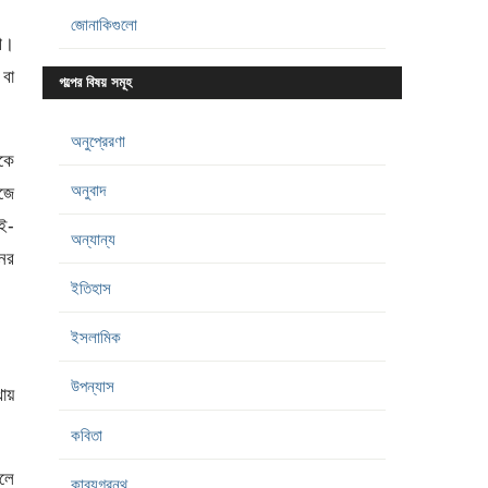
জোনাকিগুলো
রী।
বা
গল্পের বিষয় সমূহ
অনুপ্রেরণা
কে
অনুবাদ
ঁজে
ই-
অন্যান্য
নের
ইতিহাস
ইসলামিক
উপন্যাস
থায়
কবিতা
গলে
কাব্যগ্রন্থ