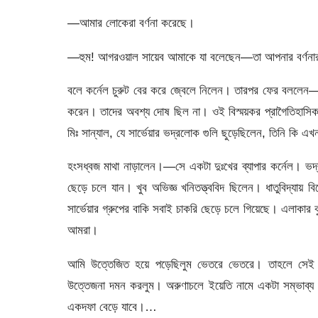
—আমার লোকেরা বর্ণনা করেছে।
—হুম! আগরওয়াল সায়েব আমাকে যা বলেছেন—তা আপনার বর্ণনার 
বলে কর্নেল চুরুট বের করে জ্বেলে নিলেন। তারপর ফের বলল
করেন। তাদের অবশ্য দোষ ছিল না। ওই বিস্ময়কর প্রাগৈতিহাসিক 
মিঃ সান্যাল, যে সার্ভেয়ার ভদ্রলোক গুলি ছুড়েছিলেন, তিনি কি
হংসধ্বজ মাথা নাড়ালেন।—সে একটা দুঃখের ব্যাপার কর্নেল। ভ
ছেড়ে চলে যান। খুব অভিজ্ঞ খনিতত্ত্ববিদ ছিলেন। ধাতুবিদ্য
সার্ভেয়ার গ্রুপের বাকি সবাই চাকরি ছেড়ে চলে গিয়েছে। এলাকার 
আমরা।
আমি উত্তেজিত হয়ে পড়েছিলুম ভেতরে ভেতরে। তাহলে সেই র
উত্তেজনা দমন করলুম। অরুণাচলে ইয়েতি নামে একটা সম্ভাব্য 
একদফা বেড়ে যাবে।…