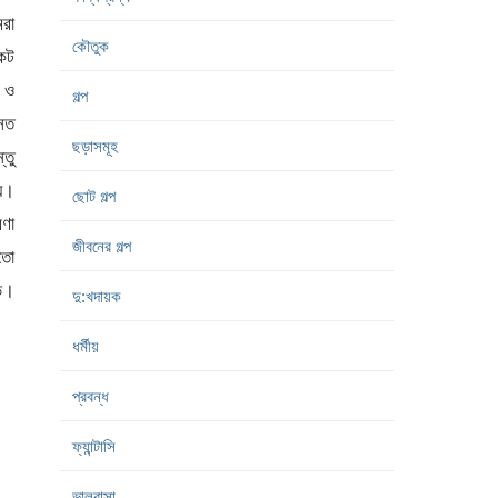
মরা
কৌতুক
কট
ি ও
গল্প
রসত
ছড়াসমূহ
তু
হয়।
ছোট গল্প
ণা
জীবনের গল্প
মতো
ড়ে।
দু:খদায়ক
ধর্মীয়
প্রবন্ধ
ফ্যান্টাসি
ভালবাসা