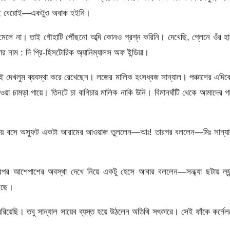
হয়েই বেরোই—একটুও অবাক হইনি।
লে না। তাই গৌহাটি পৌঁছনো অব্দি কোনও প্রশ্ন করিনি। দেখেছি, প্লেনে ওঁর হ
 নাম : দি প্রি-হিসটোরিক অ্যানিম্যালস অফ ইন্ডিয়া।
দেখলুম ব্যবস্থা করে রেখেছেন। লজের মালিক হংসধ্বজ সান্যাল। পঞ্চাশের এদি
া চামড়া গায়ে। তিনটে চা বাগিচার মালিক নাকি উনি। বিমানঘাঁটি থেকে আমাদের গ
ছড়িয়ে বসে অস্ফুট একটা আরামের আওয়াজ তুললেন—আঃ! তারপর বললেন—মিঃ সান্যা
র আশেপাশের অবস্থা দেখে নিয়ে একটু হেসে আবার বললেন—সন্ধ্যা ছটায় ল্যান
আছে।
িয়েছি। তবু সান্যাল সায়েব ব্যস্ত হয়ে উঠলেন অতিথি সৎকারে। সেই ফাঁকে কর্নে