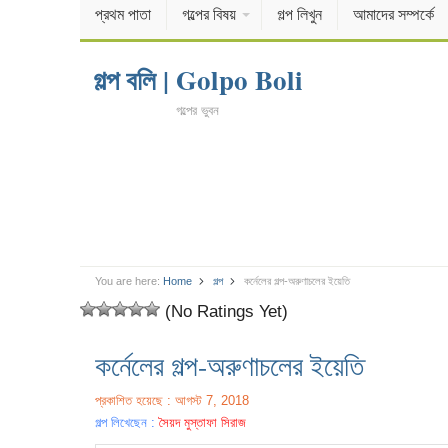
প্রথম পাতা
গল্পের বিষয়
গল্প লিখুন
আমাদের সম্পর্কে
গল্প বলি | Golpo Boli
গল্পের ভুবন
You are here:
Home
গল্প
কর্নেলের গল্প-অরুণাচলের ইয়েতি
(No Ratings Yet)
কর্নেলের গল্প-অরুণাচলের ইয়েতি
প্রকাশিত হয়েছে : আগস্ট 7, 2018
গল্প লিখেছেন :
সৈয়দ মুস্তাফা সিরাজ