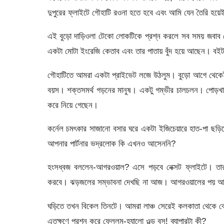
দুপুরের ফ্লাইটে গৌহাটি রওনা হতে হবে এবং আমি যেন তৈরি 
এই বুড়ো দাড়িওলা টেকো লোকটিকে প্রশ্ন করলে সব সময় জবাব মে
একটা মোটা ইংরেজি কেতাব এবং তার পাতায় বুঁদ হয়ে আছেন। বইটার
গৌহাটিতে আমরা একটা প্রাইভেট লজে উঠলুম। বুড়ো আগে থেকেই 
বয়স। শক্তসমর্থ গড়নের মানুষ। একটু গম্ভীর চালচলন। পোড়খাওয়
করে নিয়ে গেছেন।
কর্নেল চমৎকার সাজানো বসার ঘরে একটা ইজিচেয়ারে হাত-পা 
আপনার পার্টনার ভদ্রলোক কি এখনও আসেননি?
হংসধ্বজ বললেন-আগরওয়াল? এসে পড়বে নেক্সট ফ্লাইটে। তারপ
করবে। ঝড়জলের সম্ভাবনা দেখছি না আজ। আগরওয়ালের পয় 
ঘড়িতে তখন বিকেল তিনটে। আমরা লাঞ্চ সেরেই কলকাতা থেকে বের
এতক্ষণে প্রশ্ন করে ফেললুম-হ্যালো ওল্ড বস! ব্যাপারটা কী?