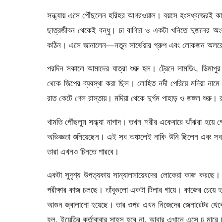
সন্ধ্যায় এসে পৌঁছলেন হরিহর আগরওয়াল। বয়সে হংসধ্বজেরই কাছ
ছাত্রজীবন থেকেই বন্ধু। চা বাগিচা ও একটা খনিতে দুজনের অ
কঠিন। এসে জানালেন—নতুন সার্ভেয়ার গ্রুপ এবং লোকজন অলরে
পরদিন সকালে আমাদের যাত্রা শুরু হল। ট্রেনে লামডিং, ডিমাপুর
থেকে জিপের ব্যবস্থা করা ছিল। লোহিত নদী পেরিয়ে মদিয়া না
রাত কেটে গেল রাস্তায়। মদিয়া থেকে দুর্গম পাহাড় ও জঙ্গল শুরু
খামতি পৌঁছলুম সন্ধ্যা নাগাদ। তখন শরীর একেবারে ঝাঁঝরা হয়ে গেছে।
অভিজ্ঞতা শুনিয়েছেন। এই সব অঞ্চলেই নাকি উনি ছিলেন এবং সব 
তারা এখনও চিনতে পারবে।
একটা সুদৃশ্য উপত্যকায় সান্যালসায়েবদের লোকেরা কাজ করছে।
পরীক্ষার কাজ চলছে। তাঁবুগুলো একটা টিলার গায়ে। কাজের চেয়
আগুন জ্বালানো হয়েছে। তার ওপর এখন নিজেদের জেনারেটর থেকে 
হল, ইয়েতির কর্তাবাবার সাহস হবে না, আবার এখানে এসে ঢু মার