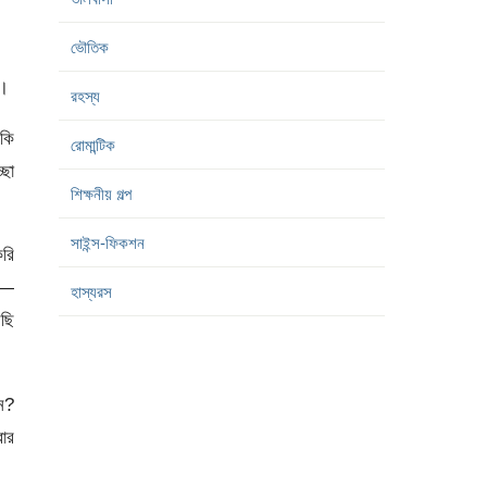
ভৌতিক
য়।
রহস্য
কি
রোমান্টিক
্ছা
শিক্ষনীয় গল্প
সাইন্স-ফিকশন
করি
নন—
হাস্যরস
েছি
ন?
বার