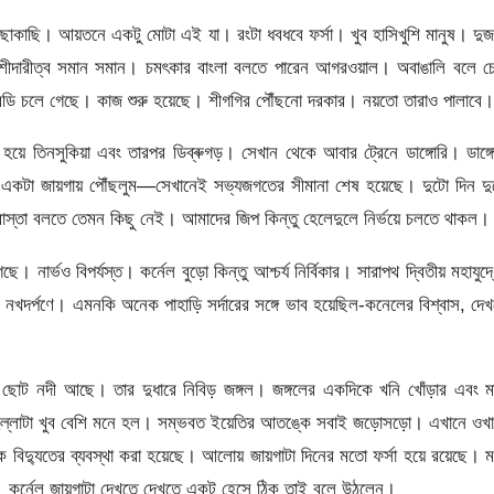
াকাছি। আয়তনে একটু মোটা এই যা। রংটা ধবধবে ফর্সা। খুব হাসিখুশি মানুষ। দু
ংশীদারীত্ব সমান সমান। চমৎকার বাংলা বলতে পারেন আগরওয়াল। অবাঙালি বলে চ
ডি চলে গেছে। কাজ শুরু হয়েছে। শীগগির পৌঁছনো দরকার। নয়তো তারাও পালাবে।
 হয়ে তিনসুকিয়া এবং তারপর ডিব্ৰুগড়। সেখান থেকে আবার ট্রেনে ডাঙ্গোরি। ডাঙ্গ
মে একটা জায়গায় পৌঁছলুম—সেখানেই সভ্যজগতের সীমানা শেষ হয়েছে। দুটো দিন দ
। রাস্তা বলতে তেমন কিছু নেই। আমাদের জিপ কিন্তু হেলেদুলে নির্ভয়ে চলতে থাকল।
 নার্ভও বিপর্যস্ত। কর্নেল বুড়ো কিন্তু আশ্চর্য নির্বিকার। সারাপথ দ্বিতীয় মহাযুদ্
নখদর্পণে। এমনকি অনেক পাহাড়ি সর্দারের সঙ্গে ভাব হয়েছিল-কনেলের বিশ্বাস, দে
 ছোট নদী আছে। তার দুধারে নিবিড় জঙ্গল। জঙ্গলের একদিকে খনি খোঁড়ার এবং ম
ে হল্লাটা খুব বেশি মনে হল। সম্ভবত ইয়েতির আতঙ্কে সবাই জড়োসড়ো। এখানে ওখ
বিদ্যুতের ব্যবস্থা করা হয়েছে। আলোয় জায়গাটা দিনের মতো ফর্সা হয়ে রয়েছে। 
ে। কর্নেল জায়গাটা দেখতে দেখতে একটু হেসে ঠিক তাই বলে উঠলেন।