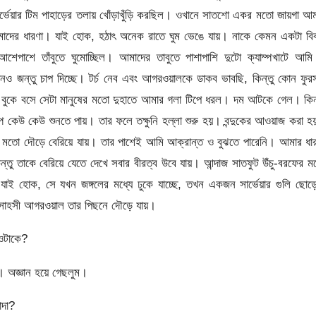
র্ভেয়ার টিম পাহাড়ের তলায় খোঁড়াখুঁড়ি করছিল। ওখানে সাতশো একর মতো জায়গা আ
াদের ধারণা। যাই হোক, হঠাৎ অনেক রাতে ঘুম ভেঙে যায়। নাকে কেমন একটা বি
 আশেপাশে তাঁবুতে ঘুমোচ্ছিল। আমাদের তাবুতে পাশাপাশি দুটো ক্যাম্পখাটে আম
োনও জন্তু চাপ দিচ্ছে। টর্চ নেব এবং আগরওয়ালকে ডাকব ভাবছি, কিন্তু কোন ফু
ুকে বসে সেটা মানুষের মতো দুহাতে আমার গলা টিপে ধরল। দম আটকে গেল। কিন্
যাম্পে কেউ কেউ শুনতে পায়। তার ফলে তক্ষুনি হল্লা শুরু হয়। বন্দুকের আওয়াজ করা 
 মতো দৌড়ে বেরিয়ে যায়। তার পাশেই আমি আক্রান্ত ও বুঝতে পারেনি। আমার ধার
তু তাকে বেরিয়ে যেতে দেখে সবার বীরত্ব উবে যায়। আন্দাজ সাতফুট উঁচু-বরফের 
। যাই হোক, সে যখন জঙ্গলের মধ্যে ঢুকে যাচ্ছে, তখন একজন সার্ভেয়ার গুলি ছো
দুঃসাহসী আগরওয়াল তার পিছনে দৌড়ে যায়।
ওটাকে?
 অজ্ঞান হয়ে গেছলুম।
াদা?