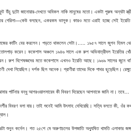
ুট উঁচু দুটো জানোয়ার-দেখতে অবিকল নাকি মানুষের মতো। একটা পুরুষ অন্যটা স্ত্
াতের গেরিলা—কেউ বলছেন, একরকম ভালুক। কারও মতে এরাই হচ্ছে সেই ইয়েতি 
…
কাগজের কাটিং বের করলেন। পড়তে থাকলেন সেটা।….. ১৯৫৭ সালে জুগন হিমল থে
জে তোলপাড় করেন। ককেশাস অঞ্চলে ১৯৪৬ সালে এক রুশ অভিযাত্রীদল ইয়েতির খো
রেন। রুশ বিশেষজ্ঞদের মতে ককেশাসে এখনও ইয়েতি আছে। ১৯৬৯ সালের জুনে থা
্রাণী দেখা গিয়েছিল। দর্শক ছিল অনেক। প্রাণীরা তাদের দিকে পাথর ছুড়েছিল। রেঙ্গু
আমার পার্টনার বন্ধু আগরওয়ালসায়েব কী বিবরণ দিয়েছেন আপনাকে জানি না। তবে…
যক্ষদর্শীর বিবরণ বলা যায়। তাই শুনেই আমি উৎসাহ দেখিয়েছি। সত্যি বলতে কী, ওঁর ক
্যাল।
 শুনুন কর্নেল। গত ২৫শে মে অরুণাচলের উপজাতি অধ্যুষিত খামতি এলাকার জঙ্