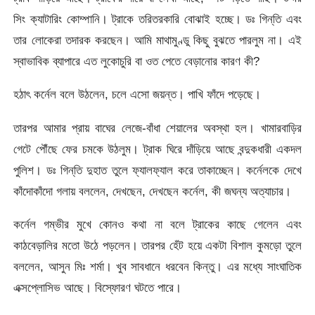
সিং ক্যাটারিং কোম্পানি। ট্রাকে তরিতরকারি বোঝাই হচ্ছে। ডঃ গিন্‌তি এবং
তার লোকেরা তদারক করছেন। আমি মাথামুণ্ডু কিছু বুঝতে পারলুম না। এই
স্বাভাবিক ব্যাপারে এত লুকোচুরি বা ওত পেতে বেড়ানোর কারণ কী?
হঠাৎ কর্নেল বলে উঠলেন, চলে এসো জয়ন্ত। পাখি ফাঁদে পড়েছে।
তারপর আমার প্রায় বাঘের লেজে-বাঁধা শেয়ালের অবস্থা হল। খামারবাড়ির
গেটে পৌঁছে ফের চমকে উঠলুম। ট্রাক ঘিরে দাঁড়িয়ে আছে বন্দুকধারী একদল
পুলিশ। ডঃ গিন্‌তি দুহাত তুলে ফ্যালফ্যাল করে তাকাচ্ছেন। কর্নেলকে দেখে
কাঁদোকাঁদো গলায় বললেন, দেখছেন, দেখছেন কর্নেল, কী জঘন্য অত্যাচার।
কর্নেল গম্ভীর মুখে কোনও কথা না বলে ট্রাকের কাছে গেলেন এবং
কাঠবেড়ালির মতো উঠে পড়লেন। তারপর হেঁট হয়ে একটা বিশাল কুমড়ো তুলে
বললেন, আসুন মিঃ শর্মা। খুব সাবধানে ধরবেন কিন্তু। এর মধ্যে সাংঘাতিক
এক্সপ্লোসিভ আছে। বিস্ফোরণ ঘটতে পারে।