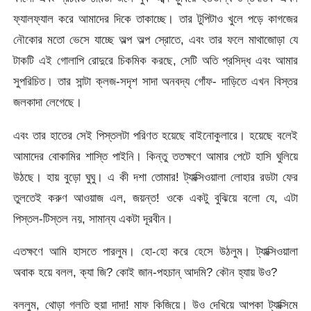
ফ্যালফ্যাল করে আমাদের দিকে তাকাচ্ছে। তার টুপিটাও খুলে পড়ে কাগজের
নৌকোর মতো ভেসে যাচ্ছে অল্প অল্প স্রোতে, এবং তার ফলে মাথাজোড়া যে
টাকটি এই গোলাপি রোদুরে চিকমিক করছে, সেটি অতি প্রসিদ্ধ এবং আমার
সুপরিচিত। তার সান্টা ক্লজ-সদৃশ সাদা অনবদ্য গোঁফ- দাড়িতে এখন বিস্তর
জলকাদা লেগেছে।
এবং তার হাতের সেই পিস্তলটা পরিণত হয়েছে বাইনোকুলারে। হয়েছে বলেই
আমাদের বোকামির শাস্তি পাইনি। কিন্তু ততক্ষণে আমার পেটে হাসি ঘুলিয়ে
উঠছে। হায় বুড়ো ঘুঘু। এ কী দশা তোমার! ট্যাক্সিওয়ালা লোহার রডটা ফের
তুলতেই করুণ আওয়াজ এল, জয়ন্ত! ওকে একটু বুঝিয়ে বলো যে, এটা
পিস্তল-টিস্তল নয়, সামান্য একটা দূরবীন।
এতক্ষণে আমি হাসতে পারলুম। হো-হো করে হেসে উঠলুম। ট্যাক্সিওয়ালা
অবাক হয়ে বলল, ক্যা জি? কোই জান-পহচান্ আদমি? কৌন হ্যায় উও?
বললুম, থোড়া গলতি হুয়া দাদা! মাফ কিজিয়ে। উও দেখিয়ে আপকা ট্যাক্সিমে