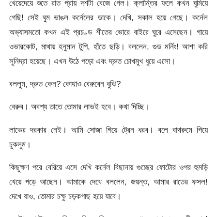
খেয়েদেয়ে শুতে রাত প্রায় দশটা বেজে গেল। ক্লান্তির ফলে কখন ঘুমিয়ে
গেছি! সেই ঘুম ভাঙল কর্নেলের ডাকে। দেখি, সকাল হয়ে গেছে। কর্নেল
অভ্যাসমতো কখন এই প্রচণ্ড শীতের ভোরে বাইরে ঘুরে এসেছেন। গায়ে
ওভারকোট, মাথায় হনুমান টুপি, হাঁতে ছড়ি। বললেন, গুড মর্নিং! আশা করি
সুনিদ্রা হয়েছে। এখন উঠে পড়ো এবং দ্রুত চোখমুখ ধুয়ে এসো।
বললুম, দ্রুত কেন? কোথাও বেরুবেন বুঝি?
বেরুব। অবশ্য তাতে তোমার লাভই হবে। কথা দিচ্ছি।
লাভের দরকার নেই। আমি সোজা গিয়ে ট্রেন ধরব। বলে বাথরুমে গিয়ে
ঢুকলুম।
কিছুক্ষণ পরে বেরিয়ে এসে দেখি কর্নেল বিছানায় গুচ্ছের ফোটোর ওপর হুমড়ি
খেয়ে পড়ে আছেন। আমাকে দেখে বললেন, জয়ন্ত, আমার রাতের ফসল!
দেখে যাও, তোমার চক্ষু চড়কগাছ হয়ে যাবে।