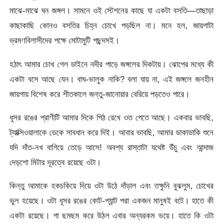
মাঝে-মাঝে ঘন জঙ্গল। সামনে ওই স্টেশনের কাছে যা একটা বসতি—তাছাড়া
কাছাকাছি কোনও বসতির চিহ্ন চোখে পড়ছিল না। মনে হল, জায়গাটা
ভ্রমণবিলাসীদের পক্ষে মোটামুটি পছন্দসই।
হঠাৎ আমার চোখ গেল ডাইনে নদীর পাড়ে জঙ্গলের দিকটায়। ঝোপের মধ্যে কী
একটা বসে আছে যেন। বাঘ-ভালুক নাকি? বলা যায় না, এই জঙ্গলে জনহীন
জায়গায় বিশেষ করে শীতকালে জন্তু-জানোয়ার বেরিয়ে পড়তেও পারে।
ধূসর রঙের প্রাণীটি আমার দিকে পিঠ রেখে ওত পেতে আছে। একবার ভাবছি,
ট্যাক্সিওয়ালাকে ডেকে সাবধান করে দিই। আবার ভাবছি, আমার ডাকাডাকি শুনে
যদি দাঁত-নখ বাগিয়ে তেড়ে আসে! অবশ্য রাস্তাটা যথেষ্ট উঁচু এবং আন্দাজ
দেড়শো মিটার দূরত্বে রয়েছে ওটা।
কিন্তু আমাকে হকচকিয়ে দিয়ে ওটা উঠে দাঁড়াল এবং তক্ষুনি বুঝলুম, চোখের
ভুল হয়েছে। ওটা ধূসর রঙের কোট-প্যান্ট পরা একজন মানুষই বটে। হাতে কী
একটা রয়েছে। গা ছমছম করে উঠল এবার অন্যরকম ভয়ে। হাতে কি ওটা