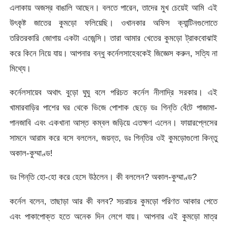
এলাকায় অজস্র বাঙালি আছেন। বলতে পারেন, তাদের মুখ চেয়েই আমি এই
উৎকৃষ্ট জাতের কুমড়ো ফলিয়েছি। ওখানকার অফিস ক্যান্টিনগুলোতে
তরিতরকারি জোগায় একটা এজেন্সি। তারা আমার খেতের কুমড়ো ট্রাকবোঝাই
করে কিনে নিয়ে যায়। আপনার বন্ধু কর্নেলসাহেবকেই জিজ্ঞেস করুন, সত্যি না
মিথ্যে।
কর্নেলসায়েব অথাৎ বুড়ো ঘুঘু বলে পরিচত কর্নেল নীলাদ্রি সরকার। এই
খামারবাড়ির পাশের ঘর থেকে ভিজে পোশাক ছেড়ে ডঃ গিন্‌তি বেঁটে পাজামা-
পানজাবি এবং একখানা আস্ত কম্বল জড়িয়ে এতক্ষণ এলেন। ফায়ারপ্লেসের
সামনে আরাম করে বসে বললেন, জয়ন্ত, ডঃ গিন্‌তির ওই কুমড়োগুলো কিন্তু
অকাল-কুম্মাণ্ড!
ডঃ গিন্‌তি হো-হো করে হেসে উঠলেন। কী বললেন? অকাল-কুম্মাণ্ড?
কর্নেল বলেন, তাছাড়া আর কী বলব? সচরাচর কুমড়ো পরিণত আকার পেতে
এবং পাকাপোক্ত হতে অনেক দিন লেগে যায়। আপনার এই কুমড়ো মাত্র