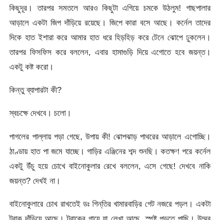
কিছুদূর। তারপর সমতলে আরও কিছুটা এগিয়ে চমকে উঠলুম! গাছপালার
আড়ালে একটা জিপ দাঁড়িয়ে রয়েছে। জিপে কারা বসে আছে। কর্নেল তাদের
দিকে হাত ইশারা করে আমার হাত ধরে হিড়হিড় করে টেনে ঝোপে ঢুকলেন।
তারপর ফিসফিস করে বললেন, এবার হামাগুড়ি দিয়ে এগোতে হবে জয়ন্ত।
একটু কষ্ট করো।
কিন্তু ব্যাপারটা কী?
স্বচক্ষে দেখবে। চলো।
পাগলের পাল্লায় পড়া গেছে, উপায় কী! ঝোপঝাড় পাথরের আড়ালে এগোচ্ছি।
ঠাণ্ডায় হাত পা জমে যাচ্ছে। গাড়ির এঞ্জিনের শব্দ শুনছি। কতক্ষণ পরে কর্নেল
একটু উঁচু হয়ে চোখে বাইনোকুলার রেখে বললেন, এসে গেছে! দেখবে নাকি
জয়ন্ত? দেখই না।
বাইনোকুলারে চোখ রাখতেই ডঃ গিন্‌তির খামারবাড়ির গেট নজরে পড়ল। একটা
ট্রাক দাঁড়িয়ে আছে। ট্রাকের গায়ে যা লেখা আছে, স্পষ্ট পড়তে পাছি। উম্মর