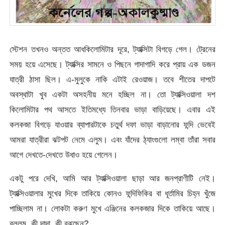
স্টেশন তখনও অন্তত আধকিলোমিটার দূরে, ট্যাক্সিটা বিগড়ে গেল। ট্রেনের
সময় হয়ে এসেছে। ট্যাক্সির সামনে ও পিছনে গাদাগাদি করে প্রায় এক ডজন
যাত্রী ঠাসা ছিল। এ-মুলুকে নাকি এটাই রেওয়াজ। তবে শীতের দাপটে
অবস্থাটা খুব একটা অসহনীয় মনে হচ্ছিল না। তো ট্যাক্সিওয়ালা দশ
কিলোমিটার পথ আসতে ইতিমধ্যে তিনবার ভাড়া বাড়িয়েছে। এবার এই
কলকজা বিগড়ে যাওয়ার ব্যাপারটাকে চতুর্থ দফা ভাড়া বাড়ানোর ফন্দি ভেবেই
আমরা যাত্রীরা ঝটপট নেমে এলুম। এবং যাঁদের ঠ্যাংগুলো লম্বা তাঁরা সবার
আগে দেখতে-দেখতে উধাও হয়ে গেলেন।
একটু পরে দেখি, আমি আর ট্যাক্সিওয়ালা ছাড়া আর জনপ্রাণীটি নেই।
ট্যাক্সিওয়ালার মুখের দিকে তাকিয়ে কোনও ফন্দিফিকির বা ধূর্তামির চিহ্ন খুঁজে
পাচ্ছিলাম না। লোকটা করুণ মুখে এঞ্জিনের কলকজার দিকে তাকিয়ে আছে।
বললুম, কী দাদা, কী বুঝছেন?