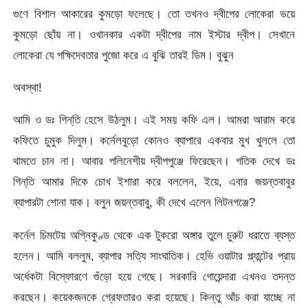
গুণে বিশাল আকারের কুমড়ো ফলেছে। তো তখনও দ্বীপের লোকেরা ভয়ে
কুমড়ো ছোঁয় না। ওখানকার একটা দ্বীপের নাম ইস্টার দ্বীপ। সেখানে
লোকেরা যে পক্ষিদেবতার পুজো করে এ বুঝি তারই ডিম। বুঝুন
অবস্থা!
আমি ও ডঃ গিন্‌তি হেসে উঠলুম। এই সময় কফি এল। আমরা আরাম করে
কফিতে চুমুক দিলুম। কর্নেলবুড়ো কোনও ব্যাপারে একবার মুখ খুললে তো
থামতে চান না। আবার পলিনেশীয় দ্বীপপুঞ্জে ফিরেছেন। গতিক দেখে ডঃ
গিন্‌তি আমার দিকে চোখ ইশারা করে বললেন, ইয়ে, এবার জয়ন্তবাবুর
ব্যাপারটা শোনা যাক। বলুন জয়ন্তবাবু, কী দেখে এলেন লিটনগঞ্জে?
কর্নেল চিমটেয় অগ্নিকুণ্ড থেকে এক টুকরো অঙ্গার তুলে চুরুট ধরাতে ব্যস্ত
হলেন। আমি বললুম, ব্যাপার সত্যি সাংঘাতিক। হেভি ওয়াটার প্ল্যান্টের প্রায়
অর্ধেকটা বিস্ফোরণে গুঁড়ো হয়ে গেছে। সরকারি গোয়েন্দারা এখনও তদন্ত
করছেন। কয়েকজনকে গ্রেফতারও করা হয়েছে। কিন্তু আঁচ করা যাচ্ছে না