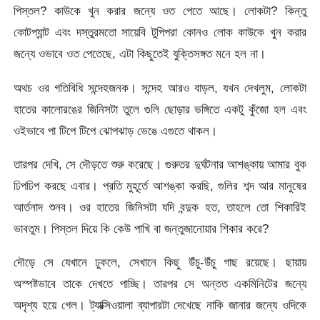
পিস্তল? কাউকে খুন করার জন্যে ওত পেতে আছে। লোকটা? কিন্তু
কোটপ্যান্ট এবং দস্তুরমতো সায়েবি টুপিপরা কোনও লোক কাউকে খুন করার
জন্যে ওভাবে ওত পেতেছে, এটা কিছুতেই যুক্তিসঙ্গত মনে হল না।
অথচ ওর গতিবিধি সন্দেহজনক। সন্দেহ আরও বাড়ল, যখন দেখলুম, লোকটা
হাতের কালোরঙের জিনিসটা তুলে গুলি ছোড়ার ভঙ্গিতে একটু কুঁজো হল এবং
ওইভাবে পা টিপে টিপে ঝোপঝাড় ভেঙে এগুতে থাকল।
তারপর দেখি, সে দৌড়তে শুরু করেছে। গুরুতর দুর্ঘটনার আশঙ্কায় আমার বুক
ঢিপঢিপ করছে এবার। প্রতি মুহূর্তে আশঙ্কা করছি, গুলির শব্দ আর মানুষের
আর্তনাদ শুনব। ওর হাতের জিনিসটা যদি বন্দুক হত, তাহলে তো শিকারিই
ভাবতুম। পিস্তল দিয়ে কি কেউ পাখি বা জন্তুজানোয়ার শিকার করে?
দৌড়ে সে যেখানে ঢুকলে, সেখানে কিছু উঁচু-উঁচু গাছ রয়েছে। ছায়ায়
অস্পষ্টভাবে তাকে দেখতে পাচ্ছি। তারপর সে অন্তত একমিনিটের জন্যে
অদৃশ্য হয়ে গেল। ট্যাক্সিওয়ালা ব্যাপারটা দেখেছে নাকি জানার জন্যে ওদিকে