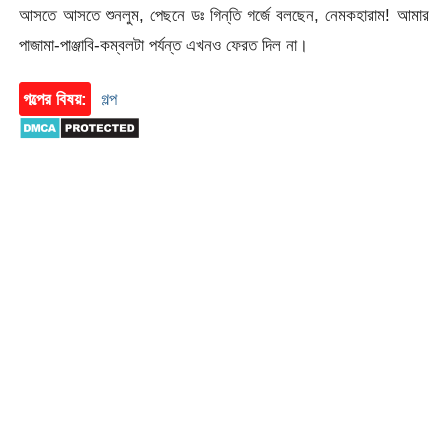
আসতে আসতে শুনলুম, পেছনে ডঃ গিন্‌তি গর্জে বলছেন, নেমকহারাম! আমার
পাজামা-পাঞ্জাবি-কম্বলটা পর্যন্ত এখনও ফেরত দিল না।
গল্পের বিষয়:
গল্প