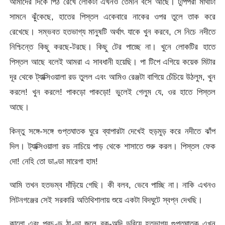
আমাদের দিকে পিঠ রেখে লোকটা এখনও তেমনি বসে আছে। টুপিপরা মাথাটা
সামনে ঝুঁকেছে, হাতের পিস্তল একেবারে নাকের ওপর তুলে তাক করে
রেখেছে। সম্ভবত হতভাগ্য মানুষটি অর্থাৎ যাকে খুন করবে, সে নিচে নদীতে
নিশ্চিন্তে কিছু করছে-টরছে। কিছু টের পাচ্ছে না। খুনে লোকটির হাতে
পিস্তল আছে বলেই আমরা এ সাবধানী হয়েছি। পা টিপে এগিয়ে কয়েক মিটার
দূর থেকে ট্যাক্সিওয়ালা রড তুলল এবং আমিও রেঞ্জটা বাগিয়ে চেঁচিয়ে উঠলুম, খুন
করলে! খুন করলে! পাকড়ো পাকড়ো! ভুলেই গেলুম যে, ওর হাতে পিস্তল
আছে।
কিন্তু সঙ্গে-সঙ্গে গুপ্তঘাতক ঘুরে ব্যাপারটা দেখেই হুড়মুড় করে নদীতে ঝাঁপ
দিল। ট্যাক্সিওয়ালা রড নাচিয়ে পাড় থেকে শাসাতে শুরু করল। পিস্তল ফেক
দো! নেহি তো ডাণ্ডা মারেগা হাম!
আমি তখন হতভম্ব দাঁড়িয়ে গেছি। কী বলব, ভেবে পাচ্ছি না। নাকি এখনও
লিটনগঞ্জের সেই সরকারি অতিথিশালায় শুয়ে একটা বিদঘুটে স্বপ্ন দেখছি।
কালো এবং প্রচণ্ড ঠাণ্ডা জলে বুক-অব্দি ড়ুবিয়ে হতভাগ্য গুপ্তঘাতক এখন