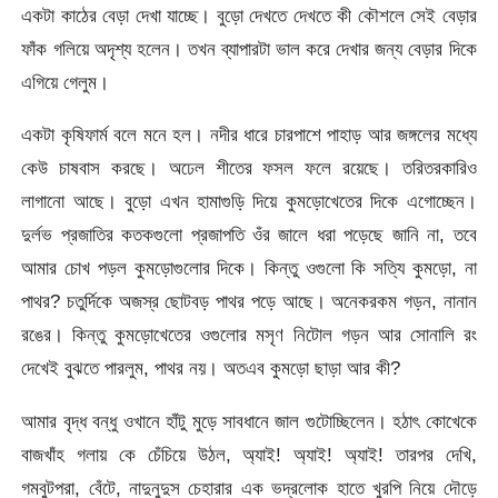
একটা কাঠের বেড়া দেখা যাচ্ছে। বুড়ো দেখতে দেখতে কী কৌশলে সেই বেড়ার
ফাঁক গলিয়ে অদৃশ্য হলেন। তখন ব্যাপারটা ভাল করে দেখার জন্য বেড়ার দিকে
এগিয়ে গেলুম।
একটা কৃষিফার্ম বলে মনে হল। নদীর ধারে চারপাশে পাহাড় আর জঙ্গলের মধ্যে
কেউ চাষবাস করছে। অঢেল শীতের ফসল ফলে রয়েছে। তরিতরকারিও
লাগানো আছে। বুড়ো এখন হামাগুড়ি দিয়ে কুমড়োখেতের দিকে এগোচ্ছেন।
দুর্লভ প্রজাতির কতকগুলো প্রজাপতি ওঁর জালে ধরা পড়েছে জানি না, তবে
আমার চোখ পড়ল কুমড়োগুলোর দিকে। কিন্তু ওগুলো কি সত্যি কুমড়ো, না
পাথর? চতুর্দিকে অজস্র ছোটবড় পাথর পড়ে আছে। অনেকরকম গড়ন, নানান
রঙের। কিন্তু কুমড়োখেতের ওগুলোর মসৃণ নিটোল গড়ন আর সোনালি রং
দেখেই বুঝতে পারলুম, পাথর নয়। অতএব কুমড়ো ছাড়া আর কী?
আমার বৃদ্ধ বন্ধু ওখানে হাঁটু মুড়ে সাবধানে জাল গুটোচ্ছিলেন। হঠাৎ কোখেকে
বাজখাঁহ গলায় কে চেঁচিয়ে উঠল, অ্যাই! অ্যাই! অ্যাই! তারপর দেখি,
গমবুটপরা, বেঁটে, নাদুনুদুস চেহারার এক ভদ্রলোক হাতে খুরপি নিয়ে দৌড়ে