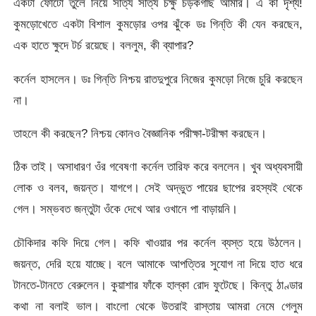
একটা ফোটো তুলে নিয়ে সত্যি সত্যি চক্ষু চড়কগাছ আমার। এ কী দৃশ্য!
কুমড়োখেতে একটা বিশাল কুমড়োর ওপর ঝুঁকে ডঃ গিন্‌তি কী যেন করছেন,
এক হাতে ক্ষুদে টর্চ রয়েছে। বললুম, কী ব্যাপার?
কর্নেল হাসলেন। ডঃ গিন্‌তি নিশ্চয় রাতদুপুরে নিজের কুমড়ো নিজে চুরি করছেন
না।
তাহলে কী করছেন? নিশ্চয় কোনও বৈজ্ঞানিক পরীক্ষা-টরীক্ষা করছেন।
ঠিক তাই। অসাধারণ ওঁর গবেষণা কর্নেল তারিফ করে বললেন। খুব অধ্যবসায়ী
লোক ও বলব, জয়ন্ত। যাগগে। সেই অদ্ভুত পায়ের ছাপের রহস্যই থেকে
গেল। সম্ভবত জন্তুটা ওঁকে দেখে আর ওখানে পা বাড়ায়নি।
চৌকিদার কফি দিয়ে গেল। কফি খাওয়ার পর কর্নেল ব্যস্ত হয়ে উঠলেন।
জয়ন্ত, দেরি হয়ে যাচ্ছে। বলে আমাকে আপত্তির সুযোগ না দিয়ে হাত ধরে
টানতে-টানতে বেরুলেন। কুয়াশার ফাঁকে হাল্কা রোদ ফুটেছে। কিন্তু ঠাণ্ডার
কথা না বলাই ভাল। বাংলো থেকে উতরাই রাস্তায় আমরা নেমে গেলুম