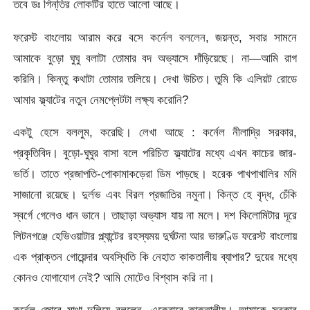
তবে ডঃ গিন্‌তির লোকটির হাতে আলো আছে।
ফরেস্ট বাংলোয় আরাম করে বসে কর্নেল বললেন, জয়ন্ত, সবার সামনে
আমাকে বুড়ো ঘুঘু বলাটা তোমার বদ অভ্যাসে দাঁড়িয়েছে। না—আমি রাগ
করিনি। কিন্তু কথাটা তোমার তলিয়ে। দেখা উচিত। তুমি কি এলিয়ট রোডে
আমার ফ্ল্যাটের নতুন নেমপ্লেটটা লক্ষ্য করোনি?
একটু হেসে বললুম, করেছি। লেখা আছে : কর্নেল নীলাদ্রি সরকার,
প্রকৃতিবিদ। বুড়ো-ঘুঘুর বাসা বলে পরিচিত ফ্ল্যাটের মধ্যে এখন কাচের জার-
ভর্তি। তাতে প্রজাপতি-পোকামাকড়েরা ডিম পাড়ছে। হরেক পাখপাখালির মমি
সাজানো রয়েছে। দুর্লভ এবং বিরল প্রজাতির নমুনা। কিন্ত হে বৃদ্ধ, চেঁকি
স্বর্গে গেলেও ধান ভানে। তাছাড়া অভ্যাস যায় না মলে। দশ কিলোমিটার দূরে
লিটনগঞ্জে হেভিওয়াটার প্ল্যান্টের রহস্যময় দুর্ঘটনা আর ভারুণ্ডি ফরেস্ট বাংলোয়
এক প্রাক্তন গোয়েন্দার অবস্থিতি কি নেহাত কাকতালীয় ব্যাপার? দুয়ের মধ্যে
কোনও যোগাযোগ নেই? আমি মোটেও বিশ্বাস করি না।