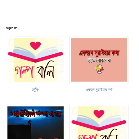
অনুরূপ গল্প
দুর্বুদ্ধি
একজন সুরাইয়ার কথা