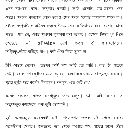
কর্নেল জোরে মাথা দুলিয়ে বললেন, একেবারে কাকতালীয়। আমাকে সরকার
ওসব ব্যাপারে কোনও অনুরোধ করেনি। আমি এসেছি, উড-ডাকের খবর
পেয়ে। খবরের কাগজের লোক হলেও ওসব খবরে তোমার মাথাব্যথা থাকে না।
নইলে সম্প্রতি ভারুণ্ডির জঙ্গলে উড-ডাকের আবির্ভাবের খবর তোমার চোখে
পড়ত। যাক গে, এবার খাওয়ার ব্যবস্থা করা দরকার। তোমার নিশ্চয় খুব খিদে
পেছেছে। আমি চৌকিদারকে দেখি। ততক্ষণ তুমি ফায়ারপ্লেসের
অগ্নিকুণ্ডটার দায়িত্ব নাও। কাঠ গুঁজে দিতে ভুলো না।
উনি বেরিয়ে গেলেন। তারপর আমি বসে আছি তো আছি। আর ওঁর পাত্তা
নেই। বাংলো গোরস্থানের মতো স্তব্ধ। একা বসে থাকতে গা ছমছম করছে।
প্রায় দুঘন্টা পরে কর্নেল ফিরলেন। বললুম, এত দেরি যে?
কর্নেল বললেন, রাতের কাজটুকুও সেরে এলুম। আশা করি, আমার সে
অত্যদ্ভুত ক্যামেরার কথা তুমি ভোলোনি।
হ্যাঁ, অত্যদ্ভুত ক্যামেরাই বটে। প্রতাপগড় জঙ্গলে ওটা পেতে রাখতে
দেখেছিলুম সেবার। জন্তুদের জল খেতে যাওয়ার পথে গাছের ডালে বেঁধে