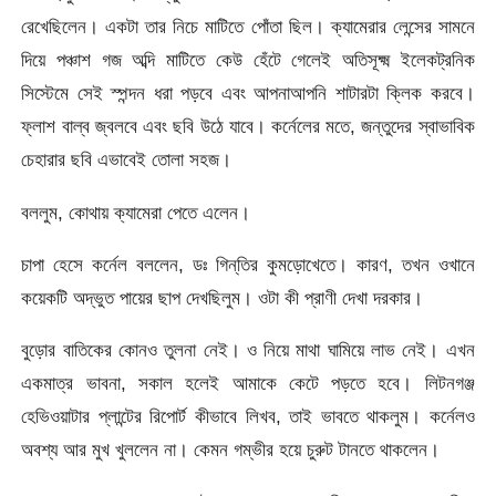
রেখেছিলেন। একটা তার নিচে মাটিতে পোঁতা ছিল। ক্যামেরার লেন্সের সামনে
দিয়ে পঞ্চাশ গজ অব্দি মাটিতে কেউ হেঁটে গেলেই অতিসূক্ষ্ম ইলেকট্রনিক
সিস্টেমে সেই স্পন্দন ধরা পড়বে এবং আপনাআপনি শাটারটা ক্লিক করবে।
ফ্লাশ বাল্ব জ্বলবে এবং ছবি উঠে যাবে। কর্নেলের মতে, জন্তুদের স্বাভাবিক
চেহারার ছবি এভাবেই তোলা সহজ।
বললুম, কোথায় ক্যামেরা পেতে এলেন।
চাপা হেসে কর্নেল বললেন, ডঃ গিন্‌তির কুমড়োখেতে। কারণ, তখন ওখানে
কয়েকটি অদ্ভুত পায়ের ছাপ দেখছিলুম। ওটা কী প্রাণী দেখা দরকার।
বুড়োর বাতিকের কোনও তুলনা নেই। ও নিয়ে মাথা ঘামিয়ে লাভ নেই। এখন
একমাত্র ভাবনা, সকাল হলেই আমাকে কেটে পড়তে হবে। লিটনগঞ্জ
হেভিওয়াটার প্লান্টের রিপোর্ট কীভাবে লিখব, তাই ভাবতে থাকলুম। কর্নেলও
অবশ্য আর মুখ খুললেন না। কেমন গম্ভীর হয়ে চুরুট টানতে থাকলেন।