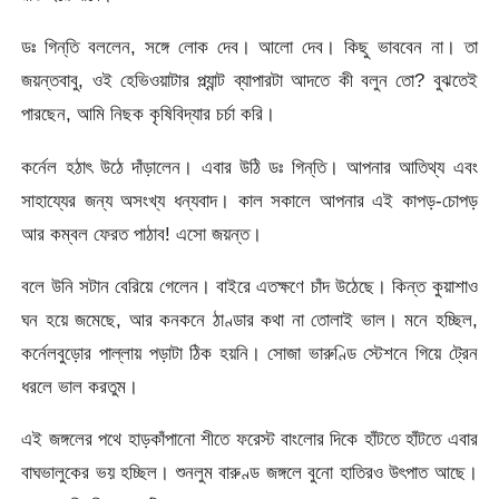
ডঃ গিন্‌তি বললেন, সঙ্গে লোক দেব। আলো দেব। কিছু ভাববেন না। তা
জয়ন্তবাবু, ওই হেভিওয়াটার প্ল্যান্ট ব্যাপারটা আদতে কী বলুন তো? বুঝতেই
পারছেন, আমি নিছক কৃষিবিদ্যার চর্চা করি।
কর্নেল হঠাৎ উঠে দাঁড়ালেন। এবার উঠি ডঃ গিন্‌তি। আপনার আতিথ্য এবং
সাহায্যের জন্য অসংখ্য ধন্যবাদ। কাল সকালে আপনার এই কাপড়-চোপড়
আর কম্বল ফেরত পাঠাব! এসো জয়ন্ত।
বলে উনি সটান বেরিয়ে গেলেন। বাইরে এতক্ষণে চাঁদ উঠেছে। কিন্ত কুয়াশাও
ঘন হয়ে জমেছে, আর কনকনে ঠাণ্ডার কথা না তোলাই ভাল। মনে হচ্ছিল,
কর্নেলবুড়োর পাল্লায় পড়াটা ঠিক হয়নি। সোজা ভারুণ্ডি স্টেশনে গিয়ে ট্রেন
ধরলে ভাল করতুম।
এই জঙ্গলের পথে হাড়কাঁপানো শীতে ফরেস্ট বাংলোর দিকে হাঁটতে হাঁটতে এবার
বাঘভালুকের ভয় হচ্ছিল। শুনলুম বারুণ্ড জঙ্গলে বুনো হাতিরও উৎপাত আছে।