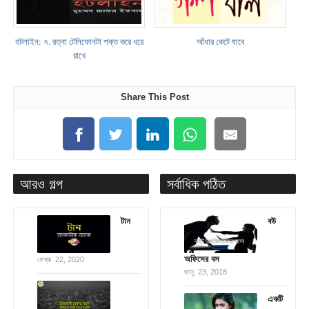
হটলাইন: ৭. রত্না টেলিফোনটা শক্ত করে ধরে
আঁধার কেটে যাবে
রাখে
Share This Post
আরও গল্প
সর্বাধিক পঠিত
টান
বউ
অফিসের বস
ফেব্রু. 22, 2020
জানু. 23, 2018
একটি