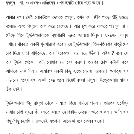
ঘুরলুম। না, ও এখনও এঞ্জিনের ওপর হুমড়ি খেয়ে পড়ে আছে।
আবার যখন সেই লোকটাকে দেখতে পেলুম, তখন সে নদীর পাড়ে হাঁটু দুমড়ে
বসেছে এবং পিস্তল তাক করে রেখেছে। আর চুপ করে থাকতে পারলুম না।
দৌড়ে গিয়ে ট্যাক্সিওয়ালাকে ব্যাপারটা দ্রুত জানিয়ে দিলুম। দু-দুজন মানুষ
এখানে থাকতে একটা খুনখারাপি হবে। যে ট্যাক্সিওয়ালা তিন-তিনবার যাত্রীদের
চাপ দিয়ে ভাড়া বাড়িয়েছে, তার বিবেকও এবার নড়ে উঠল। এইসা? বলে সে
তার ট্যাক্সি থেকে একটা লোহার রড বের করল। তারপর চোখ কটমট করে
আমাকে ডাক দিল। আমারও একটা কিছু হাতে নেওয়া দরকার। অগত্যা ওর
এঞ্জিনের মধ্যে রাখা একটা রেঞ্জ তুলে নিয়েই রওনা দিলুম। উত্তেজনায় মাথার
ঠিক নেই।
ট্যাক্সিওয়ালা উঁচু রাস্তা থেকে নামতে গিয়ে গড়িয়ে পড়ল। তারপর দুর্বোধ্য
ভাষায় চাপা স্বরে কী বলতে বলতে ঝোপঝাড় ভেঙে এগুতে থাকল। আমি ওর
পিছু-পিছু চলেছি। দুজনেই সতর্ক। আচমকা ধরে ফেলব ওকে।