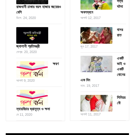
সত্য
ঘটনা
রাজধানী ঢাকার বয়স হাজার বছরেরও
বেশি
অবলম্বনে
ডিসে. 24, 2020
আগস্ট 12, 2017
বাসর
রাত
জ্বালানী প্রতিমন্ত্রী
জুন 17, 2017
ফেব্রু. 20, 2020
একটি
ক্ষরণ
ভাই ও
একটি
বোনের
এক দিন
আগস্ট 9, 2020
নভে. 19, 2017
সিনিয়র
বৌ
ন্যায়বিচার ভ্রাতৃত্ব ও ক্ষমা
আগস্ট 11, 2017
মে 11, 2020