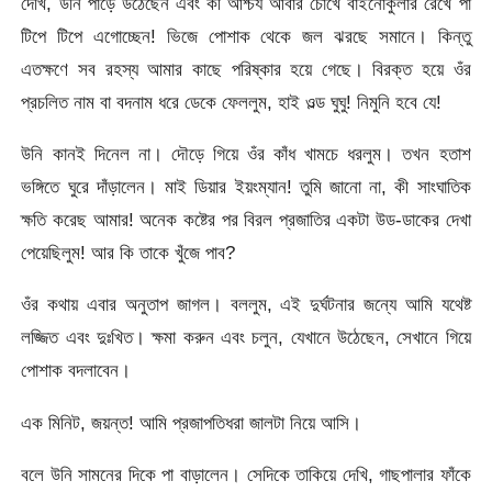
দেখি, উনি পাড়ে উঠেছেন এবং কী আশ্চর্য আবার চোখে বাইনোকুলার রেখে পা
টিপে টিপে এগোচ্ছেন! ভিজে পোশাক থেকে জল ঝরছে সমানে। কিন্তু
এতক্ষণে সব রহস্য আমার কাছে পরিষ্কার হয়ে গেছে। বিরক্ত হয়ে ওঁর
প্রচলিত নাম বা বদনাম ধরে ডেকে ফেললুম, হাই ওল্ড ঘুঘু! নিমুনি হবে যে!
উনি কানই দিনেল না। দৌড়ে গিয়ে ওঁর কাঁধ খামচে ধরলুম। তখন হতাশ
ভঙ্গিতে ঘুরে দাঁড়ালেন। মাই ডিয়ার ইয়ংম্যান! তুমি জানো না, কী সাংঘাতিক
ক্ষতি করেছ আমার! অনেক কষ্টের পর বিরল প্রজাতির একটা উড-ডাকের দেখা
পেয়েছিলুম! আর কি তাকে খুঁজে পাব?
ওঁর কথায় এবার অনুতাপ জাগল। বললুম, এই দুর্ঘটনার জন্যে আমি যথেষ্ট
লজ্জিত এবং দুঃখিত। ক্ষমা করুন এবং চলুন, যেখানে উঠেছেন, সেখানে গিয়ে
পোশাক বদলাবেন।
এক মিনিট, জয়ন্ত! আমি প্রজাপতিধরা জালটা নিয়ে আসি।
বলে উনি সামনের দিকে পা বাড়ালেন। সেদিকে তাকিয়ে দেখি, গাছপালার ফাঁকে