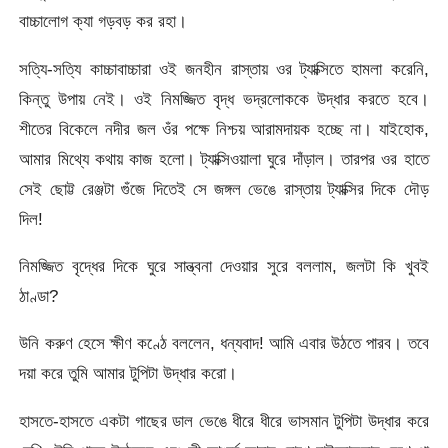
বাচ্চালোগ ক্যা গড়বড় কর রহা।
সত্যি-সত্যি কাচ্চাবাচ্চারা ওই জনহীন রাস্তায় ওর ট্যাক্সিতে হামলা করেনি,
কিন্তু উপায় নেই। ওই নিমজ্জিত বৃদ্ধ ভদ্রলোককে উদ্ধার করতে হবে।
শীতের বিকেলে নদীর জল ওঁর পক্ষে নিশ্চয় আরামদায়ক হচ্ছে না। যাইহোক,
আমার মিথ্যে কথায় কাজ হলো। ট্যাক্সিওয়ালা ঘুরে দাঁড়াল। তারপর ওর হাতে
সেই ছোট্ট রেঞ্জটা গুঁজে দিতেই সে জঙ্গল ভেঙে রাস্তায় ট্যাক্সির দিকে দৌড়
দিল!
নিমজ্জিত বৃদ্ধের দিকে ঘুরে সান্ত্বনা দেওয়ার সুরে বললাম, জলটা কি খুবই
ঠাণ্ডা?
উনি করুণ হেসে ক্ষীণ কণ্ঠে বললেন, ধন্যবাদ! আমি এবার উঠতে পারব। তবে
দয়া করে তুমি আমার টুপিটা উদ্ধার করো।
হাসতে-হাসতে একটা গাছের ডাল ভেঙে ধীরে ধীরে ভাসমান টুপিটা উদ্ধার করে