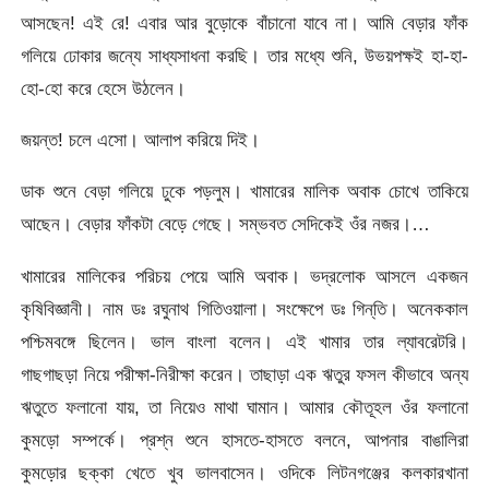
আসছেন! এই রে! এবার আর বুড়োকে বাঁচানো যাবে না। আমি বেড়ার ফাঁক
গলিয়ে ঢোকার জন্যে সাধ্যসাধনা করছি। তার মধ্যে শুনি, উভয়পক্ষই হা-হা-
হো-হো করে হেসে উঠলেন।
জয়ন্ত! চলে এসো। আলাপ করিয়ে দিই।
ডাক শুনে বেড়া গলিয়ে ঢুকে পড়লুম। খামারের মালিক অবাক চোখে তাকিয়ে
আছেন। বেড়ার ফাঁকটা বেড়ে গেছে। সম্ভবত সেদিকেই ওঁর নজর।…
খামারের মালিকের পরিচয় পেয়ে আমি অবাক। ভদ্রলোক আসলে একজন
কৃষিবিজ্ঞানী। নাম ডঃ রঘুনাথ গিতিওয়ালা। সংক্ষেপে ডঃ গিন্‌তি। অনেককাল
পশ্চিমবঙ্গে ছিলেন। ভাল বাংলা বলেন। এই খামার তার ল্যাবরেটরি।
গাছগাছড়া নিয়ে পরীক্ষা-নিরীক্ষা করেন। তাছাড়া এক ঋতুর ফসল কীভাবে অন্য
ঋতুতে ফলানো যায়, তা নিয়েও মাথা ঘামান। আমার কৌতূহল ওঁর ফলানো
কুমড়ো সম্পর্কে। প্রশ্ন শুনে হাসতে-হাসতে বলনে, আপনার বাঙালিরা
কুমড়োর ছক্কা খেতে খুব ভালবাসেন। ওদিকে লিটনগঞ্জের কলকারখানা