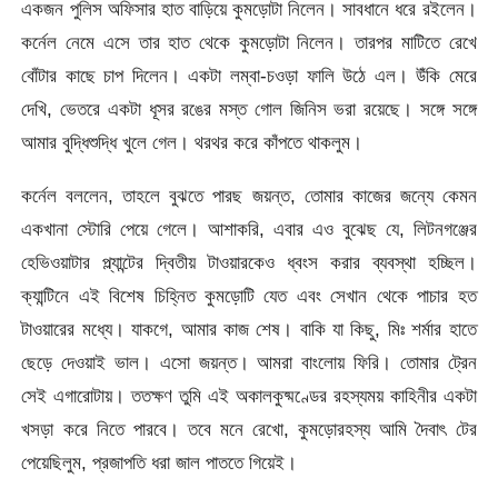
একজন পুলিস অফিসার হাত বাড়িয়ে কুমড়োটা নিলেন। সাবধানে ধরে রইলেন।
কর্নেল নেমে এসে তার হাত থেকে কুমড়োটা নিলেন। তারপর মাটিতে রেখে
বোঁটার কাছে চাপ দিলেন। একটা লম্বা-চওড়া ফালি উঠে এল। উঁকি মেরে
দেখি, ভেতরে একটা ধূসর রঙের মস্ত গোল জিনিস ভরা রয়েছে। সঙ্গে সঙ্গে
আমার বুদ্ধিশুদ্ধি খুলে গেল। থরথর করে কাঁপতে থাকলুম।
কর্নেল বললেন, তাহলে বুঝতে পারছ জয়ন্ত, তোমার কাজের জন্যে কেমন
একখানা স্টোরি পেয়ে গেলে। আশাকরি, এবার এও বুঝেছ যে, লিটনগঞ্জের
হেভিওয়াটার প্ল্যান্টের দ্বিতীয় টাওয়ারকেও ধ্বংস করার ব্যবস্থা হচ্ছিল।
ক্যান্টিনে এই বিশেষ চিহ্নিত কুমড়োটি যেত এবং সেখান থেকে পাচার হত
টাওয়ারের মধ্যে। যাকগে, আমার কাজ শেষ। বাকি যা কিছু, মিঃ শর্মার হাতে
ছেড়ে দেওয়াই ভাল। এসো জয়ন্ত। আমরা বাংলোয় ফিরি। তোমার ট্রেন
সেই এগারোটায়। ততক্ষণ তুমি এই অকালকুষ্মণ্ডের রহস্যময় কাহিনীর একটা
খসড়া করে নিতে পারবে। তবে মনে রেখো, কুমড়োরহস্য আমি দৈবাৎ টের
পেয়েছিলুম, প্রজাপতি ধরা জাল পাততে গিয়েই।