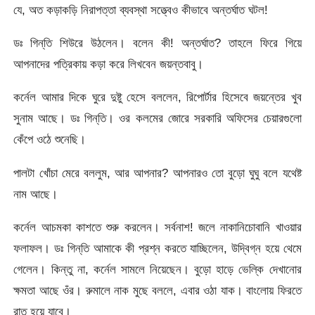
যে, অত কড়াকড়ি নিরাপত্তা ব্যবস্থা সত্ত্বেও কীভাবে অন্তর্ঘাত ঘটল!
ডঃ গিন্‌তি শিউরে উঠলেন। বলেন কী! অন্তর্ঘাত? তাহলে ফিরে গিয়ে
আপনাদের পত্রিকায় কড়া করে লিখবেন জয়ন্তবাবু।
কর্নেল আমার দিকে ঘুরে দুষ্টু হেসে বললেন, রিপোর্টার হিসেবে জয়ন্তের খুব
সুনাম আছে। ডঃ গিন্‌তি। ওর কলমের জোরে সরকারি অফিসের চেয়ারগুলো
কেঁপে ওঠে শুনেছি।
পালটা খোঁচা মেরে বললুম, আর আপনার? আপনারও তো বুড়ো ঘুঘু বলে যথেষ্ট
নাম আছে।
কর্নেল আচমকা কাশতে শুরু করলেন। সর্বনাশ! জলে নাকানিচোবানি খাওয়ার
ফলাফল। ডঃ গিন্‌তি আমাকে কী প্রশ্ন করতে যাচ্ছিলেন, উদ্বিগ্ন হয়ে থেমে
গেলেন। কিন্তু না, কর্নেল সামলে নিয়েছেন। বুড়ো হাড়ে ভেল্কি দেখানোর
ক্ষমতা আছে ওঁর। রুমালে নাক মুছে বললে, এবার ওঠা যাক। বাংলোয় ফিরতে
রাত হয়ে যাবে।