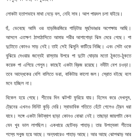
লোকটা হতাশভাবে মাথা নেড়ে বল, নেহি সাব। আপ পায়দল চলা যাইয়ে।
হুঁ, ভেবেছে আমি ওর হাড়জিরজিরে গাড়িটার মূৰ্ছাভাঙার অপেক্ষায় আছি।
আসলে এতক্ষণ ঠাসাঠাসিতে আমার শরীর আগাগোড়া ঝিম মেরে গেছে। পা
দুটোতে কোনও সাড় নেই। তাই সেই ঝিমুনি কাটিয়ে নিচ্ছি। এবং সেটা ওকে
বুঝিয়ে দেওয়ার জন্যেই রাস্তার উপরে পা দুটো ঘোড়ার মতো ঠুকতে-ঠুকতে
কয়েক পা এগিয়ে গেলুম। কাছেই একটা ব্রিজ রয়েছে। নদীটা বেশ চওড়া।
তবে আদ্ধেকের বেশি বালিতে ভরা, বাকিটায় কালো জল। স্রোত বইছে বলে
মনে হচ্ছিল না।
বিকেল হয়ে গেছে। শীতের দিন ঝটপট ফুরিয়ে যায়। হিসেব করে দেখলুম,
ট্রেনের এখনও মিনিট কুড়ি দেরি। স্বাভাবিক গতিতে হেঁটে গেলেও ট্রেন ধরা
যাবে। সঙ্গে একটা কিটব্যাগ ছাড়া কোনও বোঝা নেই। তাছাড়া জায়গাটা কেন
যেন খুব ভাল লাগছিল। একধারে ছোটবড় পাহাড়। তার উপত্যকা শীতের
শস্যে সবুজ হয়ে আছে। অন্যধারেও পাহাড় আছে। আর আছে ঝোপঝাড় আর