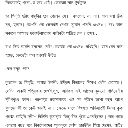
তিনমাসেই প্রকাণ্ড হয়ে ওঠে। ভেতরটা লাল টুকটুকে।
ডঃ গিন্‌তি হঠাৎ গম্ভীর হয়ে গেলেন যেন। বললেন, না, না। লাল বলা ঠিক
নয়, হলদে। আপনি তো ভেতরটা দেখার সুযোগ পাননি এখনও। বরং কাল
সকালে আপনার ফরেস্টবাংলোয় খানিকটা পাঠিয়ে দেব। তখন…
বাধা দিয়ে কর্নেল বললেন, সরি! ভেতরটা তো এখনও দেখিইনি। তবে যেন মনে
হচ্ছে, ভেতরটা লাল হওয়াই উচিত।
কেন বলুন তো?
বুঝলেন ডঃ গিন্‌তি, আমার ইদানীং উদ্ভিদ বিজ্ঞানের দিকেও ঝোঁক চেপেছে।
সেদিন একটা পত্রিকায় দেখছিলুম, অবিকল এই জাতের কুমড়ো পলিনেশীয়
দ্বীপপুঞ্জে ফলে। প্রশান্ত মহাসাগরের ওই সব দ্বীপে দুশো বছর আগে
কুমড়ো কী তা কেউ জানই না। ১৭৩৯ সালে বিখ্যাত অভিযাত্রী টমাস কুক
প্রথম তাহিতি দ্বীপে বিলিতি কুমড়োর কিছু বীজ পুঁতে এসেছিলেন। তার প্রায়
একশো বছর পরে বিবর্তনবাদের প্রবক্তা চার্লস ডারউইন গিয়ে দেখেন, মাটির