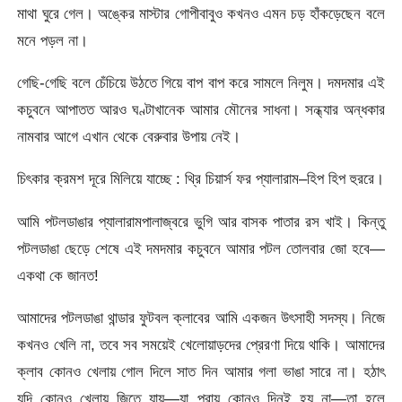
মাথা ঘুরে গেল। অঙ্কের মাস্টার গোপীবাবুও কখনও এমন চড় হাঁকড়েছেন বলে
মনে পড়ল না।
গেছি-গেছি বলে চেঁচিয়ে উঠতে গিয়ে বাপ বাপ করে সামলে নিলুম। দমদমার এই
কচুবনে আপাতত আরও ঘণ্টাখানেক আমার মৌনের সাধনা। সন্ধ্যার অন্ধকার
নামবার আগে এখান থেকে বেরুবার উপায় নেই।
চিৎকার ক্রমশ দূরে মিলিয়ে যাচ্ছে : থ্রি চিয়ার্স ফর প্যালারাম–হিপ হিপ হুররে।
আমি পটলডাঙার প্যালারামপালাজ্বরে ভুগি আর বাসক পাতার রস খাই। কিন্তু
পটলডাঙা ছেড়ে শেষে এই দমদমার কচুবনে আমার পটল তোলবার জো হবে—
একথা কে জানত!
আমাদের পটলডাঙা থান্ডার ফুটবল ক্লাবের আমি একজন উৎসাহী সদস্য। নিজে
কখনও খেলি না, তবে সব সময়েই খেলোয়াড়দের প্রেরণা দিয়ে থাকি। আমাদের
ক্লাব কোনও খেলায় গোল দিলে সাত দিন আমার গলা ভাঙা সারে না। হঠাৎ
যদি কোনও খেলায় জিতে যায়—যা প্রায় কোনও দিনই হয় না—তা হলে