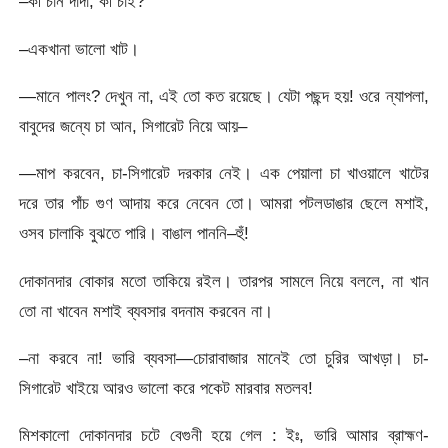
–কী চান দাদা, কী চাই?
–একখানা ভালো খাট।
—মানে পালং? দেখুন না, এই তো কত রয়েছে। যেটা পছন্দ হয়! ওরে ন্যাপলা,
বাবুদের জন্যে চা আন, সিগারেট নিয়ে আয়–
—মাপ করবেন, চা-সিগারেট দরকার নেই। এক পেয়ালা চা খাওয়ালে খাটের
দরে তার পাঁচ গুণ আদায় করে নেবেন তো। আমরা পটলডাঙার ছেলে মশাই,
ওসব চালাকি বুঝতে পারি। বাঙাল পাননি–হুঁ!
দোকানদার বোকার মতো তাকিয়ে রইল। তারপর সামলে নিয়ে বললে, না খান
তো না খাবেন মশাই ব্যবসার বদনাম করবেন না।
–না করবে না! ভারি ব্যবসা—চোরাবাজার মানেই তো চুরির আখড়া। চা-
সিগারেট খাইয়ে আরও ভালো করে পকেট মারবার মতলব!
মিশকালো দোকানদার চটে বেগুনী হয়ে গেল : ইঃ, ভারি আমার ব্রাহ্মণ-