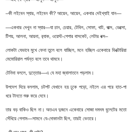
–কী লইবেন স্যার, লইবেন কী? আয়েন, আয়েন, একবার দেইখ্যাই যান—
—একবার দেখুন না স্যার—যা চান, চেয়ার, টেবিল, সোফা, খাট, বাক্স, ডেক্সো,
টিপয়, আলনা, আয়না, র‍্যাক, ওয়েস্ট-পেপার বাসকেট, লেটার বক্স–
লোকটা যেভাবে মুখে ফেনা তুলে বলে যাচ্ছিল, মনে হচ্ছিল একেবারে ভিক্টোরিয়া
মেমোরিয়াল পর্যন্ত বলে তবে থামবে।
টেনিদা বললে, দুত্তোর—এ যে মহা জ্বালাতনে পড়লাম।
উপদেশ দিয়ে বললাম, চটপট যেখানে হয় ঢুকে পড়ো, নইলে এর পরে হাত-পা
ধরে টানতে শুরু করে দেবে।
তার বড় বাকিও ছিল না। অতএব দুজনে একেবারে সোজা দমদম বুলেটের মতো
সেঁধিয়ে গেলাম—সামনে যে-দোকানটা ছিল, তারই ভেতরে।