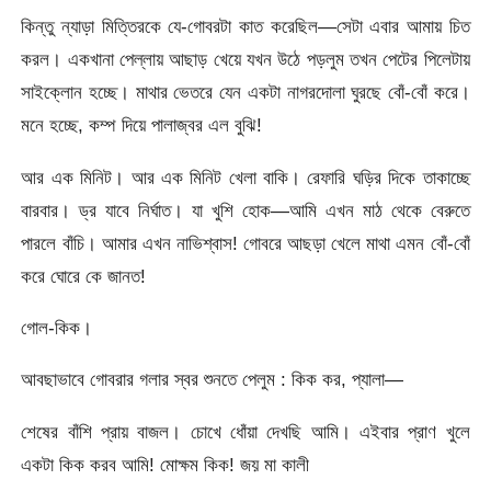
কিন্তু ন্যাড়া মিত্তিরকে যে-গোবরটা কাত করেছিল—সেটা এবার আমায় চিত
করল। একখানা পেল্লায় আছাড় খেয়ে যখন উঠে পড়লুম তখন পেটের পিলেটায়
সাইক্লোন হচ্ছে। মাথার ভেতরে যেন একটা নাগরদোলা ঘুরছে বোঁ-বোঁ করে।
মনে হচ্ছে, কম্প দিয়ে পালাজ্বর এল বুঝি!
আর এক মিনিট। আর এক মিনিট খেলা বাকি। রেফারি ঘড়ির দিকে তাকাচ্ছে
বারবার। ড্র যাবে নির্ঘাত। যা খুশি হোক—আমি এখন মাঠ থেকে বেরুতে
পারলে বাঁচি। আমার এখন নাভিশ্বাস! গোবরে আছড়া খেলে মাথা এমন বোঁ-বোঁ
করে ঘোরে কে জানত!
গোল-কিক।
আবছাভাবে গোবরার গলার স্বর শুনতে পেলুম : কিক কর, প্যালা—
শেষের বাঁশি প্রায় বাজল। চোখে ধোঁয়া দেখছি আমি। এইবার প্রাণ খুলে
একটা কিক করব আমি! মোক্ষম কিক! জয় মা কালী