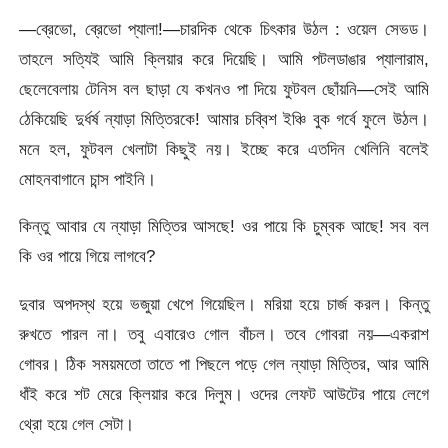
—ব্রেভো, ব্রেভো প্যালা!—চারদিক থেকে চিৎকার উঠল : ওয়েল সেভড।
তাহলে সত্যিই আমি ক্লিয়ার করে দিয়েছি। আমি পটলডাঙার প্যালারাম,
ছেলেবেলায় টেনিস বল ছাড়া যে কখনও পা দিয়ে ফুটবল ছোঁয়নি—সেই আমি
ঠেকিয়েছি দুর্ধর্ষ ন্যাড়া মিত্তিরকে! আমার চব্বিশ ইঞ্চি বুক গর্বে ফুলে উঠল।
মনে হল, ফুটবল খেলাটা কিছুই নয়। ইচ্ছে করে এতদিন খেলিনি বলেই
মোহনবাগানে চান্স পাইনি।
কিন্তু আবার যে ন্যাড়া মিত্তির আসছে! ওর পায়ে কি চুম্বক আছে! সব বল
কি ওর পায়ে গিয়ে লাগবে?
দুবার অপদস্থ হয়ে ভজুয়া খেপে গিয়েছিল। মরিয়া হয়ে চার্জ করল। কিন্তু
রুখতে পারল না। তবু এবারেও গোল বাঁচল। তবে গোবরা নয়—একরাশ
গোবর। ঠিক সময়মতো তাতে পা পিছলে পড়ে গেল ন্যাড়া মিত্তির, আর আমি
ধাঁই করে শট মেরে ক্লিয়ার করে দিলুম। ওদের লেফট আউটের পায়ে লেগে
থ্রো হয়ে গেল সেটা।