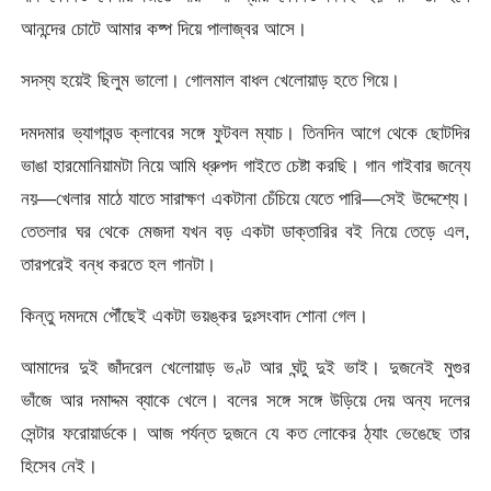
আনন্দের চোটে আমার কষ্প দিয়ে পালাজ্বর আসে।
সদস্য হয়েই ছিলুম ভালো। গোলমাল বাধল খেলোয়াড় হতে গিয়ে।
দমদমার ভ্যাগাবন্ড ক্লাবের সঙ্গে ফুটবল ম্যাচ। তিনদিন আগে থেকে ছোটদির
ভাঙা হারমোনিয়ামটা নিয়ে আমি ধ্রুপদ গাইতে চেষ্টা করছি। গান গাইবার জন্যে
নয়—খেলার মাঠে যাতে সারাক্ষণ একটানা চেঁচিয়ে যেতে পারি—সেই উদ্দেশ্যে।
তেতলার ঘর থেকে মেজদা যখন বড় একটা ডাক্তারির বই নিয়ে তেড়ে এল,
তারপরেই বন্ধ করতে হল গানটা।
কিন্তু দমদমে পৌঁছেই একটা ভয়ঙ্কর দুঃসংবাদ শোনা গেল।
আমাদের দুই জাঁদরেল খেলোয়াড় ভণ্ট আর ঘন্টু দুই ভাই। দুজনেই মুগুর
ভাঁজে আর দমাদ্দম ব্যাকে খেলে। বলের সঙ্গে সঙ্গে উড়িয়ে দেয় অন্য দলের
সেন্টার ফরোয়ার্ডকে। আজ পর্যন্ত দুজনে যে কত লোকের ঠ্যাং ভেঙেছে তার
হিসেব নেই।