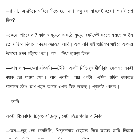
–না না, আদমিকে মারিয়ে দিতে হবে না। শুধু বল মারলেই হবে। পারবি তো
ঠিক?
–কেনো পারবে না? কাল রাস্তামে একঠো কুত্তা ঘেউঘেউ করতে করতে আইল
তো মারিয়ে দিলাম একঠো জোরসে লাথি। এক লরি যাইতেছিলথ খাইয়ে একদম
উত্সকো উপর চড়িয়ে গেল। বাস্—সিধা হাওড়া টিশন।
—থাম থাম—মেলা বকিসনি—টেনিদা একটা নিশ্চিন্ত দীর্ঘশ্বাস ফেলল; একটা
ব্যাক তো পাওয়া গেল। আর একটা—আর একটা—এদিক ওদিক তাকাতে
তাকাতে হঠাৎ চোখ পড়ল আমার ওপরে ঠিক হয়েছে। প্যালাই খেলবে।
—আমি।
একটা চীনেবাদাম চিবুতে যাচ্ছিলুম, সেটা গিয়ে গলায় আটকাল।
–কেন—তুই তো বলেছিলি, শিমুলতলায় বেড়াতে গিয়ে কাদের নাকি তিনটে