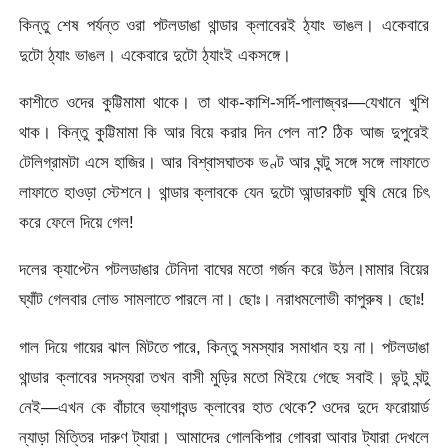
কিন্তু শেষ পর্যন্ত ওরা পটলডাঙা থান্ডার ক্লাবেরই ঠ্যাং ভাঙল। একেবারে
দুটো ঠ্যাং ভাঙল। একেবারে দুটো ঠ্যাংই একসঙ্গে।
কাশীতে ওদের কুট্টিমামা থাকে। তা থাক-কাশি-সর্দি-পালাজ্বর—যেখানে খুশি
থাক। কিন্তু কুট্টিমামা কি আর বিয়ে করার দিন পেল না? ঠিক আজ দুপুরেই
টেলিগ্রামটা এসে হাজির। আর বিশ্বাসঘাতক ভণ্ট আর ঘন্টু সঙ্গে সঙ্গে লাফাতে
লাফাতে হাওড়া স্টেশনে। থান্ডার ক্লাবকে যেন দুটো আন্ডারকাট ঘুষি মেরে চিৎ
করে ফেলে দিয়ে গেল!
দলের ক্যাপ্টেন পটলডাঙার টেনিদা বাঘের মতো গর্জন করে উঠল।মামার বিয়ের
ঘ্যাঁট গেলবার লোভ সামলাতে পারলে না। ছোঃ। নরাধমলোভী কাপুরুষ। ছোঃ!
গাল দিয়ে গায়ের ঝাল মিটতে পারে, কিন্তু সমস্যার সমাধান হয় না। পটলডাঙা
থান্ডার ক্লাবের সদস্যরা তখন বাসী মুড়ির মতো মিইয়ে গেছে সবাই। ভন্টু ঘন্টু
নেই—এখন কে বাঁচাবে ভ্যাগাবন্ড ক্লাবের হাত থেকে? ওদের দুদে ফরোয়ার্ড
ন্যাড়া মিত্তির দারুণ ট্যারা। আমাদের গোলকিপার গোবরা আবার ট্যারা দেখলে