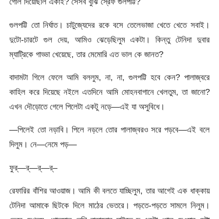
গোল দিয়েছিলি একাই? সেসব বুঝি স্রেফ গুলপট্টি?
গুলপট্টি তো নির্ঘাত। চাটুজ্যেদের রকে বসে তেলেভাজা খেতে খেতে সবাই।
দুটো-চারটে গুল দেয়, আমিও ঝেড়েছিলুম একটা। কিন্তু টেনিদা দুবার
ম্যাট্রিকে গাড্ডা খেয়েছে, তার মেমোরি এত ভাল কে জানত?
বাদামটা গিলে ফেলে আমি বললুম, না, না, গুলপট্টি হবে কেন? পালাজ্বরে
কাহিল করে দিয়েছে নইলে এতদিনে আমি মোহনবাগানে খেলতুম, তা জানো?
এখন দৌড়োতে গেলে পিলেটা একটু নড়ে—এই যা অসুবিধে।
—পিলেই তো নড়াবি। পিলে নড়লে তোর পালাজ্বরও সরে পড়বে—এই বলে
দিলুম। নে—নেমে পড়—
ফুর্‌—র্‌—র্‌—র্‌–
রেফারির বাঁশির আওয়াজ। আমি কী বলতে যাচ্ছিলুম, তার আগেই এক ধাক্কায়
টেনিদা আমাকে ছিটকে দিলে মাঠের ভেতরে। পড়তে-পড়তে সামলে নিলুম।