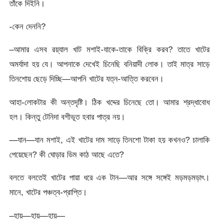
তাঁকে দিইনি।
-কেন দেননি?
–আমার এসব রয়্যাল খাট মশাই-যাকে-তাকে বিক্রি করব? তাতে খাটের
অমর্যাদা হয় যে। আপনাকে দেখেই চিনেছি বনিয়াদী লোক। তাই মাত্র সাড়ে
তিনশোয় ছেড়ে দিচ্ছি—আপনি খাটের যত্ন-আত্তি করবেন।
আহা-লোকটার কী অন্তদৃষ্টি। ঠিক খদ্দের চিনেছে তো। আমার শ্রদ্ধাবোধ
হল। কিন্তু টেনিদা বশীভূত হবার পাত্র নয়।
—যান—যান মশাই, এই খাটের দাম সাড়ে তিনশো টাকা হয় কখনও? চালাকি
পেয়েছেন? কী ঘোড়ার ডিম কাঠ আছে এতে?
বলতে বলতেই খাটের পায়া ধরে এক টান—আর সঙ্গে সঙ্গেই মড়মড়মড়াৎ।
মানে, খাটের পঞ্চত্ব-প্রাপ্তি।
–হায়—হায়—হায়—