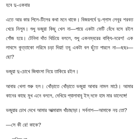
হবে দু-একবার
এতে আর কার পিলে-টিলের কথা মনে থাকে। বিজয়গর্বে দু-গ্লাস লেবুর শরবত
খেয়ে নিলুম। শুধু ভজুয়া কিছু খেল না—পায়ে একটা ফেটি বেঁধে বসে রইল
গোঁজ হয়ে। টেনিদা দাঁত খিচিয়ে বললে, শুধু একনম্বরের বাক্যি-নরেশ! এক
লাথসে কুত্তাকো লরিমে চড়া দিয়া! তবু একটা বল ছুঁতে পারলে না—ছছঃ—
ছো?
ভজুয়া দু-চোখে জিঘাংসা নিয়ে তাকিয়ে রইল।
আবার খেলা শুরু হল। খোঁড়াতে খোঁড়াতে ভজুয়া আবার নামল মাঠে। আমার
কানের কাছে মুখ এনে বললে, দেখিয়ে প্যালাবাবু ইস্ দফে হাম মার ডালেঙ্গে!
ভজুয়ার চোখ দেখে আমার আত্মারাম খাঁচাছাড়া। সর্বনাশ—আমাকে নয় তো?
—সে কী রে! কাকে?