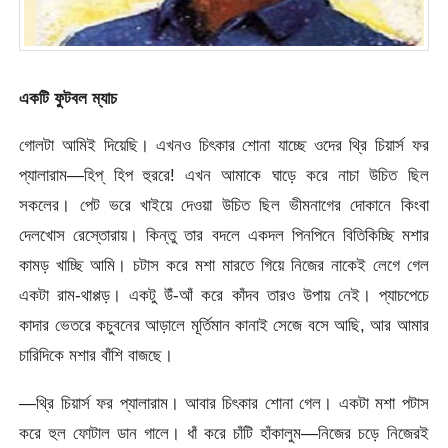
একটি ফুটবল ম্যাচ
গোলটা আমিই দিয়েছি। এখনও চিৎকার শোনা যাচ্ছে ওদের থ্রি চিয়ার্স ফর
প্যালারাম—হিপ্ হিপ হুররে! এখন আমাকে ঘাড়ে করে নাচা উচিত ছিল
সকলের। পেট ভরে খাইয়ে দেওয়া উচিত ছিল ভীমনাগের দোকানে কিংবা
দেলখোস রেস্তোরায়। কিন্তু তার বদলে একদল পিনপিনে বিতিকিচ্ছি মশার
কামড় খাচ্ছি আমি। চটাস করে মশা মারতে গিয়ে নিজের নাকেই লেগে গেল
একটা রাম-থাপ্পড়। একটু উঁ-আঁ করে কাঁদব তারও উপায় নেই। প্যাচপেচে
কাদার ভেতরে কচুবনের আড়ালে মূর্তিমান কানাই সেজে বসে আছি, আর আমার
চারিদিকে মশার বাঁশি বাজছে।
—থ্রি চিয়ার্স ফর প্যালারাম। আবার চিৎকার শোনা গেল। একটা মশা পটাস
করে হুল ফোটাল ডান গালে। ধাঁ করে চাঁটি হাঁকালুম—নিজের চড়ে নিজেরই