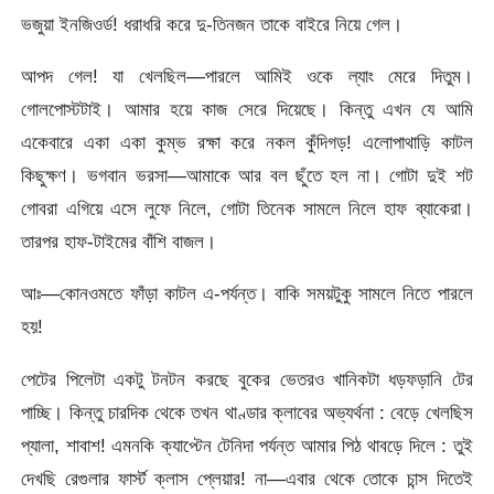
ভজুয়া ইনজিওর্ড! ধরাধরি করে দু-তিনজন তাকে বাইরে নিয়ে গেল।
আপদ গেল! যা খেলছিল—পারলে আমিই ওকে ল্যাং মেরে দিতুম।
গোলপোস্টটাই। আমার হয়ে কাজ সেরে দিয়েছে। কিন্তু এখন যে আমি
একেবারে একা একা কুম্ভ রক্ষা করে নকল কুঁদিগড়! এলোপাথাড়ি কাটল
কিছুক্ষণ। ভগবান ভরসা—আমাকে আর বল ছুঁতে হল না। গোটা দুই শট
গোবরা এগিয়ে এসে লুফে নিলে, গোটা তিনেক সামলে নিলে হাফ ব্যাকেরা।
তারপর হাফ-টাইমের বাঁশি বাজল।
আঃ—কোনওমতে ফাঁড়া কাটল এ-পর্যন্ত। বাকি সময়টুকু সামলে নিতে পারলে
হয়!
পেটের পিলেটা একটু টনটন করছে বুকের ভেতরও খানিকটা ধড়ফড়ানি টের
পাচ্ছি। কিন্তু চারদিক থেকে তখন থাণ্ডার ক্লাবের অভ্যর্থনা : বেড়ে খেলছিস
প্যালা, শাবাশ! এমনকি ক্যাপ্টেন টেনিদা পর্যন্ত আমার পিঠ থাবড়ে দিলে : তুই
দেখছি রেগুলার ফার্স্ট ক্লাস প্লেয়ার! না—এবার থেকে তোকে চান্স দিতেই