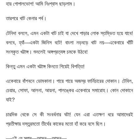
হায় গোপালভোগ! আমি নিঃশ্বাস ছাড়লাম।
তারপরে খাট কেনার পর্ব।
টেনিদা বললে, এমন একটা খাট চাই যা দেখে পাড়ার লোক স্তম্ভিত হয়ে যাবে!
বলবে, হ্যাঁ—একটা জিনিস বটে! বাংলা নড়বড়ে খাট নয়—একেবারে খাঁটি
সংস্কৃত খট্টাঙ্গ। শুনলেই অঙ্গপ্রত্যঙ্গ চমকে উঠবে!
কিন্তু এমন একটা খট্টাঙ্গ কিনতে গিয়েই বিপত্তি!
একেবারে বাঁশবনে ডোমকানা। গায়ে গায়ে অজস্র ফার্নিচারের দোকান। টেবিল,
চেয়ার, সোফা, আলনা, আয়না, পালঙ্কের একেবারে সমারোহ। কোন দোকানে
যাই?
চারদিক থেকে সে কী সংবর্ধনার ঘটা! যেন এরা এতক্ষণ ধরে আমাদেরই
প্রতীক্ষায় দস্তুরমতো তীর্থের কাকের মতো হাঁ করে বসে ছিল।
—এই যে স্যার—আসুন—আসুন—