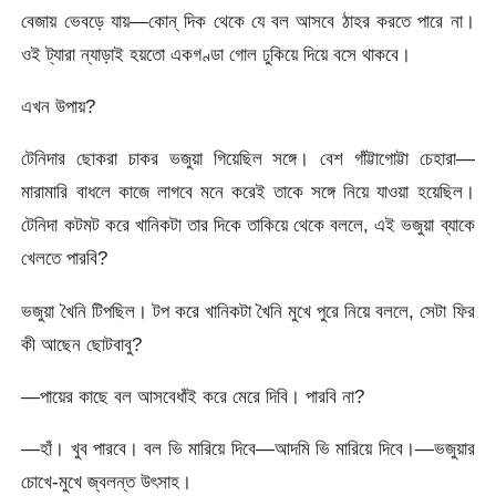
বেজায় ভেবড়ে যায়—কোন্ দিক থেকে যে বল আসবে ঠাহর করতে পারে না।
ওই ট্যারা ন্যাড়াই হয়তো একগণ্ডা গোল ঢুকিয়ে দিয়ে বসে থাকবে।
এখন উপায়?
টেনিদার ছোকরা চাকর ভজুয়া গিয়েছিল সঙ্গে। বেশ গাঁট্টাগোট্টা চেহারা—
মারামারি বাধলে কাজে লাগবে মনে করেই তাকে সঙ্গে নিয়ে যাওয়া হয়েছিল।
টেনিদা কটমট করে খানিকটা তার দিকে তাকিয়ে থেকে বললে, এই ভজুয়া ব্যাকে
খেলতে পারবি?
ভজুয়া খৈনি টিপছিল। টপ করে খানিকটা খৈনি মুখে পুরে নিয়ে বললে, সেটা ফির
কী আছেন ছোটবাবু?
—পায়ের কাছে বল আসবেধাঁই করে মেরে দিবি। পারবি না?
—হাঁ। খুব পারবে। বল ভি মারিয়ে দিবে—আদমি ভি মারিয়ে দিবে।—ভজুয়ার
চোখে-মুখে জ্বলন্ত উৎসাহ।