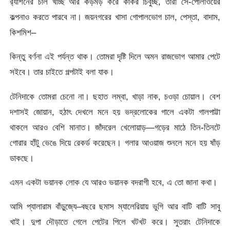
র‍্যাশনের চাল খাচ্ছ আর কড়মড় করে কাঁকর চিবুচ্ছ, তারা সে-পোলাওয়ের
কল্পনাও করতে পারবে না। জয়নগরের খাসা গোপালভোগ চাল, পেস্তা, বাদাম,
কিশমিশ–
কিন্তু বর্ণনা এই পর্যন্ত থাক। তোমরা দৃষ্টি দিলে অমন রাজভোগ আমার পেটে
সইবে। তার চাইতে গল্পটাই বলা যাক।
টেনিদাকে তোমরা চেনো না। ছহাত লম্বা, খাড়া নাক, চওড়া চোয়াল। বেশ
দশাসই জোয়ান, হঠাৎ দেখলে মনে হয় ভদ্রলোকের গালে একটা গালপাট্টা
থাকলে আরও বেশি মানাত। জাঁদরেল খেলোয়াড়—গড়ের মাঠে তিন-তিনটে
গোরার হাঁটু ভেঙে দিয়ে রেকর্ড করেছেন। গলার আওয়াজ শুনলে মনে হয় ষাঁড়
ডাকছে।
এমন একটা ভয়ানক লোক যে আরও ভয়ানক বদরাগী হবে, এ তো জানা কথা।
আমি প্যালারাম বাঁড়ুজ্যে–বছরে ছমাস ম্যালেরিয়ায় ভুগি আর বাটি বাটি সাবু
খাই। দুপা দৌড়াতে গেলে পেটের পিলে খটখট করে। সুতরাং টেনিদাকে