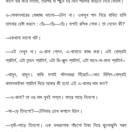
কালে বার করে দিতাম, তারপর যা পছন্দ হয় বিনি পয়সায় বাড়িতে নিয়ে যেতাম।
এ-দোকানদারের মেজাজ ভালো—চটল না। একমুখ পান নিয়ে বাধিত হাসি
হাসবার চেষ্টা করলে : হেঁঃ—হেঁঃ—হেঁঃ। মশাই রসিক লোক। তা নেবেন কী?
–একখানা ভালো খাট।
—এই দেখুন না। এ-খানা প্লেন, এ-খানাতে কাজ করা। এটা বোম্বাই
প্যাটার্ন, এটা লন্ডন প্যাটার্ন, এটা ডি-লুক্স প্যাটার্ন, এটা মানে-না-মানা প্যাটার্ন–
–থামুন, থামুন। থাকি মশাই পটলডাঙা স্ট্রিটে—অত দিল্লি-বোম্বাই
কামসকাটকা প্যাটার্ন দিয়ে আমার কী হবে! এই এ-খানার দাম কত?
—ও-খানা? তা ওর দাম খুবই সস্তা। মাত্র সাড়ে তিনশো।
–সা–ড়ে তিনশো?—টেনিদার চোখ কপালে উঠল।
—হ্যাঁ–সাড়ে তিনশো। এক ভদ্দরলোক পাঁচশো টাকা নিয়ে ঝুলোঝুলি পরশু