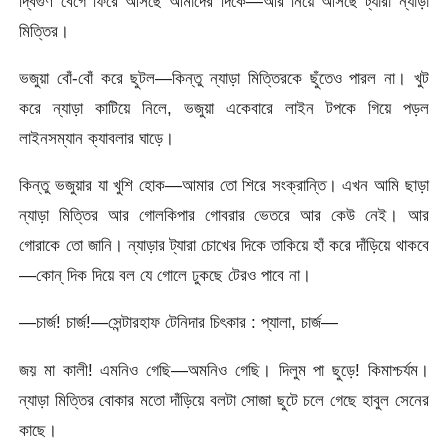
দ্বিগুণ বেগে ফিরে আসছে আমাদের দিকে—আর নিয়ে আসছে ট্যারা ন্যাড়া
মিত্তির।
ভজুয়া বোঁ-বোঁ করে ছুটল—কিন্তু ন্যাড়া মিত্তিরকে ছুঁতেও পারল না। খুট
করে ন্যাড়া কাটিয়ে নিলে, ভজুয়া একেবারে লাইন টপকে গিয়ে পড়ল
লাইনসম্যান ক্যাবলার ঘাড়ে।
কিন্তু ভজুয়ার যা খুশি হোক—আমার তো শিরে সংক্রান্তি। এখন আমি ছাড়া
ন্যাড়া মিত্তির আর গোলকিপার গোবরার ভেতরে আর কেউ নেই। আর
গোরাকে তো জানি। ন্যাড়ার ট্যারা চোখের দিকে তাকিয়ে হাঁ করে দাঁড়িয়ে থাকবে
—কোন্ দিক দিয়ে বল যে গোলে ঢুকছে টেরও পাবে না।
—চার্জ! চার্জ!—সেন্টারহাফ টেনিদার চিৎকার : প্যালা, চার্জ—
জয় মা কালী! এমনিও গেছি—অমনিও গেছি। দিলুম পা ছুড়ে! কিমাশ্চর্যম।
ন্যাড়া মিত্তির বোকার মতো দাঁড়িয়ে বলটা সোজা ছুটে চলে গেছে হাবুল সেনের
কাছে।