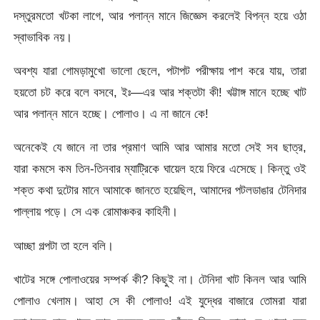
দস্তুরমতো খটকা লাগে, আর পলান্ন মানে জিজ্ঞেস করলেই বিপন্ন হয়ে ওঠা
স্বাভাবিক নয়।
অবশ্য যারা গোমড়ামুখো ভালো ছেলে, পটাপট পরীক্ষায় পাশ করে যায়, তারা
হয়তো চট করে বলে বসবে, ইঃ—এর আর শক্তটা কী! খট্টাঙ্গ মানে হচ্ছে খাট
আর পলান্ন মানে হচ্ছে। পোলাও। এ না জানে কে!
অনেকেই যে জানে না তার প্রমাণ আমি আর আমার মতো সেই সব ছাত্র,
যারা কমসে কম তিন-তিনবার ম্যাট্রিকে ঘায়েল হয়ে ফিরে এসেছে। কিন্তু ওই
শক্ত কথা দুটোর মানে আমাকে জানতে হয়েছিল, আমাদের পটলডাঙার টেনিদার
পাল্লায় পড়ে। সে এক রোমাঞ্চকর কাহিনী।
আচ্ছা গল্পটা তা হলে বলি।
খাটের সঙ্গে পোলাওয়ের সম্পর্ক কী? কিছুই না। টেনিদা খাট কিনল আর আমি
পোলাও খেলাম। আহা সে কী পোলাও! এই যুদ্ধের বাজারে তোমরা যারা