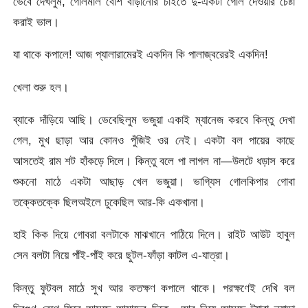
ভেবে দেখলুম, গোলমাল বেশি বাড়ানোর চাইতে দু-একটা গোল দেওয়ার চেষ্টা
করাই ভাল।
যা থাকে কপালে! আজ প্যালারামেরই একদিন কি পালাজ্বরেরই একদিন!
খেলা শুরু হল।
ব্যাকে দাঁড়িয়ে আছি। ভেবেছিলুম ভজুয়া একাই ম্যানেজ করবে কিন্তু দেখা
গেল, মুখ ছাড়া আর কোনও পুঁজিই ওর নেই। একটা বল পায়ের কাছে
আসতেই রাম শট হাঁকড়ে দিলে। কিন্তু বলে পা লাগল না—উলটে ধড়াস করে
শুকনো মাঠে একটা আছাড় খেল ভজুয়া। ভাগ্যিস গোলকিপার গোবা
তক্কেতক্কে ছিলঅইলে ঢুকেছিল আর-কি একখানা।
হাই কিক দিয়ে গোবরা বলটাকে মাঝখানে পাঠিয়ে দিলে। রাইট আউট হাবুল
সেন বলটা নিয়ে পাঁই-পাঁই করে ছুটল-ফাঁড়া কাটল এ-যাত্রা।
কিন্তু ফুটবল মাঠে সুখ আর কতক্ষণ কপালে থাকে। পরক্ষণেই দেখি বল