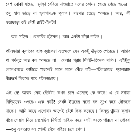
বেশ বোঝা যাচ্ছে, ন্যাড়া বেরিয়ে যাওয়াতে দলের কোমর ভেঙে গেছে ওদের।
তবু হাল ছাড়ে না ভ্যাগাবণ্ড ক্লাব। বারবার তেড়ে আসছে। আর, কী
হতচ্ছাড়া ওই বেঁটে রাইট-ইনটা!
—অফ সাইড। রেফারির হুইসল। আর-একটা ফাঁড়া কাটল।
পটলডাঙা ক্লাবের হাফ ব্যাকেরা এতক্ষণে যেন একটু দাঁড়াতে পেরেছে। আমার
পা পর্যন্ত আর বল আসছে না। খেলার প্রায় মিনিট-তিনেক বাকি। এইটুকু
কোনওমতে কাটাতে পারলেই মানে মানে বেঁচে যাই—পটলডাঙার প্যালারাম
বীরদর্পে ফিরতে পারে পটলডাঙায়।
এই রে! আবার সেই বেঁটেটা! কখন চলে এসেছে কে জানে! এ যে ন্যাড়া
মিত্তিরের ওপরেও এক কাঠি! নেংটি ইদুরের মতো বল মুখে করে দৌড়তে
থাকে। আমি কাছে এগোবার আগেই বেঁটে কিক করেছে। কিন্তু থান্ডার ক্লাব
বাঁয়ে শেয়াল নিয়ে নেমেছিল নির্ঘাত! ডাইভ করে বলটা ধরতে পারলে না গোবরা
—তবু এবারেও বল পোস্ট ঘেঁষে বাইরে চলে গেল।