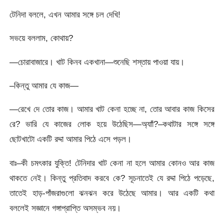
টেনিদা বললে, এখন আমার সঙ্গে চল দেখি!
সভয়ে বললাম, কোথায়?
—চোরাবাজারে। খাট কিনব একখানা—শুনেছি শস্তায় পাওয়া যায়।
–কিন্তু আমার যে কাজ—
—রেখে দে তোর কাজ। আমার খাট কেনা হচ্ছে না, তোর আবার কাজ কিসের
রে? ভারি যে কাজের লোক হয়ে উঠেছিস—অ্যাাঁ?–কথাটার সঙ্গে সঙ্গে
ছোটখাটো একটি রদ্দা আমার পিঠে এসে পড়ল।
বাঃ–কী চমৎকার যুক্তি! টেনিদার খাট কেনা না হলে আমার কোনও আর কাজ
থাকতে নেই। কিন্তু প্রতিবাদ করবে কে? সূচনাতেই যে রদ্দা পিঠে পড়েছে,
তাতেই হাড়-পাঁজরাগুলো ঝনঝন করে উঠেছে আমার। আর একটি কথা
বললেই সজ্ঞানে গঙ্গাপ্রাপ্তি অসম্ভব নয়।