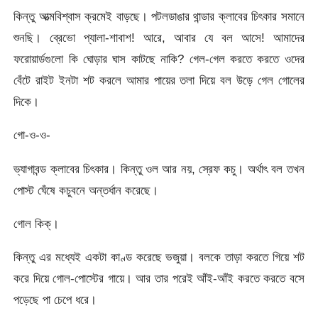
কিন্তু আত্মবিশ্বাস ক্রমেই বাড়ছে। পটলডাঙার থান্ডার ক্লাবের চিৎকার সমানে
শুনছি। ব্রেভো প্যালা-শাবাশ! আরে, আবার যে বল আসে! আমাদের
ফরোয়ার্ডগুলো কি ঘোড়ার ঘাস কাটছে নাকি? গেল-গেল করতে করতে ওদের
বেঁটে রাইট ইনটা শট করলে আমার পায়ের তলা দিয়ে বল উড়ে গেল গোলের
দিকে।
গো-ও-ও-
ভ্যাগাবন্ড ক্লাবের চিৎকার। কিন্তু ওল আর নয়, স্রেফ কচু। অর্থাৎ বল তখন
পোস্ট ঘেঁষে কচুবনে অন্তর্ধান করেছে।
গোল কিক্‌।
কিন্তু এর মধ্যেই একটা কাণ্ড করেছে ভজুয়া। বলকে তাড়া করতে গিয়ে শট
করে দিয়ে গোল-পোস্টের গায়ে। আর তার পরেই আঁই-আঁই করতে করতে বসে
পড়েছে পা চেপে ধরে।