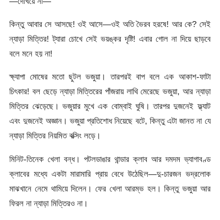
—দেখিয়ে না—
কিন্তু আবার সে আসছে! ওই আসে—ওই অতি ভৈরব হরষে! আর কে? সেই
ন্যাড়া মিত্তির! ট্যারা চোখে সেই ভয়ঙ্কর দৃষ্টি! এবার গোল না দিয়ে ছাড়বে
বলে মনে হয় না!
ক্ষ্যাপা মোষের মতো ছুটল ভজুয়া। তারপরই বাপ বলে এক আকাশ-ফাটা
চিৎকার! বল ছেড়ে ন্যাড়া মিত্তিরের পাঁজরায় লাথি মেরেছে ভজুয়া, আর ন্যাড়া
মিত্তির ঝেড়েছে। ভজুয়ার মুখে এক বোম্বাই ঘুষি। তারপর দুজনেই ফ্ল্যাট
এবং দুজনেই অজ্ঞান। ভজুয়া প্রতিশোধ নিয়েছে বটে, কিন্তু এটা জানত না যে
ন্যাড়া মিত্তির নিয়মিত বক্সিং লড়ে।
মিনিট-তিনেক খেলা বন্ধ। পটলডাঙার থান্ডার ক্লাব আর দমদম ভ্যাগাবণ্ড
ক্লাবের মধ্যে একটা মারামারি প্রায় বেধে উঠেছিল—দু-চারজন ভদ্রলোক
মাঝখানে নেমে থামিয়ে দিলেন। ফের খেলা আরম্ভ হল। কিন্তু ভজুয়া আর
ফিরল না ন্যাড়া মিত্তিরও না।