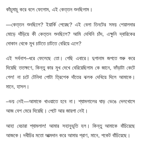
কাঁচুমাচু করে বলে ফেলোম, এই কেত্তন শুনছিলাম।
—কেত্তন শুনছিলে? ইয়ার্কি পেয়েছ? এই বেলা তিনটের সময় শেয়ালদার
মোড়ে দাঁড়িয়ে কী কেত্তন শুনছিলে? আমি দেখিনি চাঁদ, এক্ষুনি দ্বারিকের
দোকান থেকে মুখ চাটতে চাটতে বেরিয়ে এলে?
এই সর্বনাশ–ধরে ফেলেছে তো। গেছি এবারে। দুগানাম জপতে শুরু করে
দিয়েছি ততক্ষণে, কিন্তু কার মুখ দেখে বেরিয়েছিলাম কে জানে, ফাঁড়াটা কেটে
গেল! না চটে টেনিদা গোটা ত্রিশেক দাঁতের ঝলক দেখিয়ে দিলে আমাকে।
মানে, হাসল।
–ভয় নেই—আমাকে খাওয়াতে হবে না। শ্যামলালের ঘাড় ভেঙে দেলখোসে
আজ বেশ মেরে দিয়েছি। পেটে আর জায়গা নেই।
আহা বেচারা শ্যামলাল! আমার সহানুভূতি হল। কিন্তু আমাকে বাঁচিয়েছে
আজকে। দধীচির মতো আত্মদান করে আমার প্রাণ, মানে, পকেট বাঁচিয়েছে।