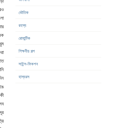
ভৌতিক
রহস্য
রোমান্টিক
শিক্ষনীয় গল্প
সাইন্স-ফিকশন
হাস্যরস