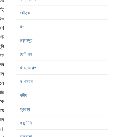
কৌতুক
গল্প
ছড়াসমূহ
ছোট গল্প
জীবনের গল্প
দু:খদায়ক
ধর্মীয়
প্রবন্ধ
ফ্যান্টাসি
ভালবাসা