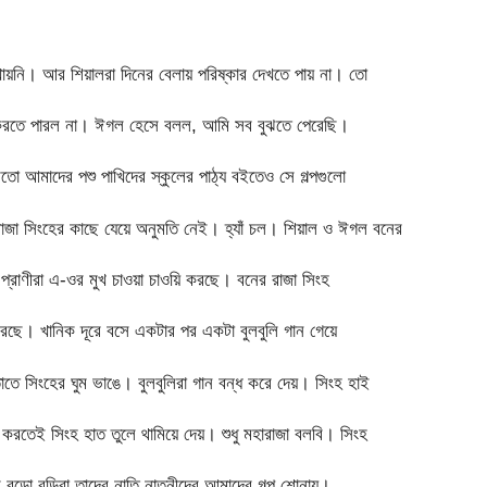
য়নি। আর শিয়ালরা দিনের বেলায় পরিষ্কার দেখতে পায় না। তো
ষ করতে পারল না। ঈগল হেসে বলল, আমি সব বুঝতে পেরেছি।
তো আমাদের পশু পাখিদের স্কুলের পাঠ্য বইতেও সে গল্পগুলো
রাজা সিংহের কাছে যেয়ে অনুমতি নেই। হ্যাঁ চল। শিয়াল ও ঈগল বনের
্রাণীরা এ-ওর মুখ চাওয়া চাওয়ি করছে। বনের রাজা সিংহ
স করছে। খানিক দূরে বসে একটার পর একটা বুলবুলি গান গেয়ে
তে সিংহের ঘুম ভাঙে। বুলবুলিরা গান বন্ধ করে দেয়। সিংহ হাই
করতেই সিংহ হাত তুলে থামিয়ে দেয়। শুধু মহারাজা বলবি। সিংহ
ুড়ো বুড়িরা তাদের নাতি নাতনীদের আমাদের গল্প শোনায়।