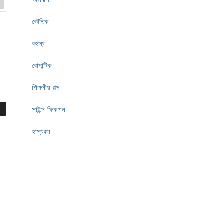
ভৌতিক
রহস্য
রোমান্টিক
শিক্ষনীয় গল্প
সাইন্স-ফিকশন
হাস্যরস