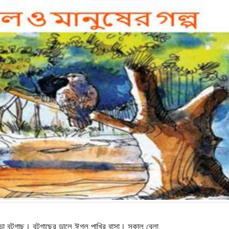
ুড়ো বটগাছ। বটগাছের ডালে ঈগল পাখির বাসা। সকাল বেলা