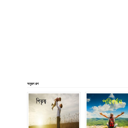
অনুরূপ গল্প