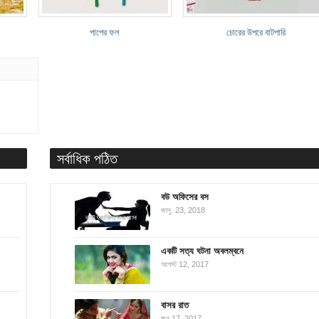
পাপের ফল
চোরের উপরে বাটপারি
সর্বাধিক পঠিত
বউ অফিসের বস
জানু. 23, 2018
একটি সত্য ঘটনা অবলম্বনে
আগস্ট 12, 2017
বাসর রাত
জুন 17, 2017