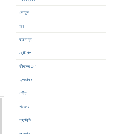
কৌতুক
গল্প
ছড়াসমূহ
ছোট গল্প
জীবনের গল্প
দু:খদায়ক
ধর্মীয়
প্রবন্ধ
ফ্যান্টাসি
ভালবাসা