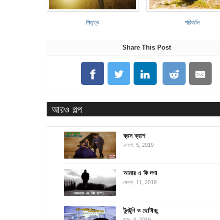
পিতৃত্ব
পরিবর্তন
Share This Post
আরও গল্প
ক্রস ক্রাশ
সেপ্টে. 5, 2019
আমার এ কি দশা
ফেব্রু. 11, 2019
টুনটুনি ও ছোটাচ্চু
জানু. 8, 2019