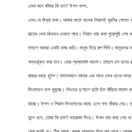
এসব শুনে কাঁদার কি হল? ঈগল বলল,
এসব যে মিথ্যা কথা। আমার মতো অনেক শিয়ালই মুরগির গোশত খা
রাতের বেলা কিভাবে দেখতে পারে। শিয়াল তার কথা পুরোপুরি শে
তাহলে আমরা একটা কাজ করি। মানুষ নিয়ে গল্প লিখি। মানুষদের ম
অন্তর্ভুক্ত করা হবে। তোর প্রস্তাবটা ভালো। তাহলে চল বনের 
রাজার কাছে ছুটল। সাতসকালে তাদের এক সাথে দেখে বনের অন্য প
সিংহাসনে বসে ঘুমুচ্ছে। সিংহের দু’পাশে দুটো চিল দাঁড়িয়ে বাতা
যাচ্ছে। ঈগল ও শিয়াল সিংহাসনের কাছে এসে গলা খাঁকার দেয়। তা
তুলে বলে, তোরা কি চাস? মহারাজা সিংহ। ঈগল তার কথা শেষ না 
যোগ করবি না। ঠিক আছে, মানুষ আমাদের নিয়ে গল্প লেখে। আবার ব