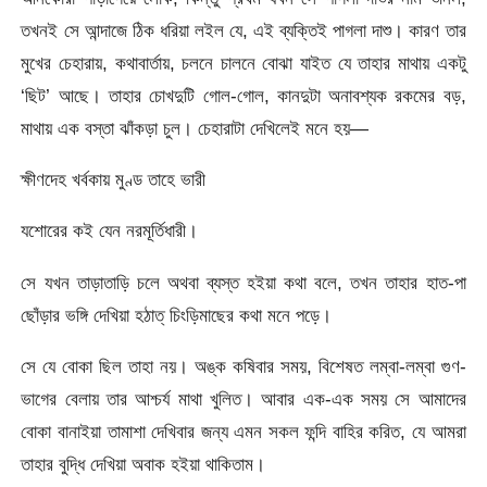
তখনই সে আন্দাজে ঠিক ধরিয়া লইল যে, এই ব্যক্তিই পাগলা দাশু। কারণ তার
মুখের চেহারায়, কথাবার্তায়, চলনে চালনে বোঝা যাইত যে তাহার মাথায় একটু
‘ছিট’ আছে। তাহার চোখদুটি গোল-গোল, কানদুটা অনাবশ্যক রকমের বড়,
মাথায় এক বস্তা ঝাঁকড়া চুল। চেহারাটা দেখিলেই মনে হয়—
ক্ষীণদেহ খর্বকায় মুণ্ড তাহে ভারী
যশোরের কই যেন নরমূর্তিধারী।
সে যখন তাড়াতাড়ি চলে অথবা ব্যস্ত হইয়া কথা বলে, তখন তাহার হাত-পা
ছোঁড়ার ভঙ্গি দেখিয়া হঠাত্ চিংড়িমাছের কথা মনে পড়ে।
সে যে বোকা ছিল তাহা নয়। অঙ্ক কষিবার সময়, বিশেষত লম্বা-লম্বা গুণ-
ভাগের বেলায় তার আশ্চর্য মাথা খুলিত। আবার এক-এক সময় সে আমাদের
বোকা বানাইয়া তামাশা দেখিবার জন্য এমন সকল ফন্দি বাহির করিত, যে আমরা
তাহার বুদ্ধি দেখিয়া অবাক হইয়া থাকিতাম।