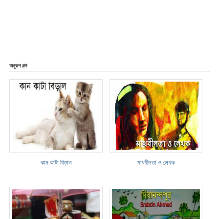
অনুরূপ গল্প
কান কাটা বিড়াল
মাধবীলতা ও লেখক