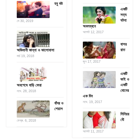
হবু বউ
একটি
সত্য
ঘটনা
মে 30, 2019
অবলম্বনে
আগস্ট 12, 2017
বাসর
রাত
অভিমানী কান্না ও ভালোবাসা
মার্চ 19, 2018
জুন 17, 2017
একটি
ভাই ও
একটি
অবশেষে বাড়ি ফেরা
বোনের
নভে. 28, 2018
এক দিন
নভে. 19, 2017
বাঁদর ও
শেয়াল
সিনিয়র
বৌ
ফেব্রু. 6, 2018
আগস্ট 11, 2017