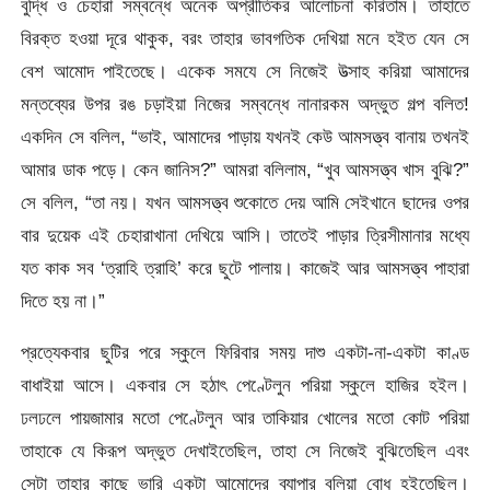
বুদ্ধি ও চেহারা সম্বন্ধে অনেক অপ্রীতিকর আলোচনা করিতাম। তাহাতে
বিরক্ত হওয়া দূরে থাকুক, বরং তাহার ভাবগতিক দেখিয়া মনে হইত যেন সে
বেশ আমোদ পাইতেছে। একেক সমযে সে নিজেই উত্সাহ করিয়া আমাদের
মন্তব্যের উপর রঙ চড়াইয়া নিজের সম্বন্ধে নানারকম অদ্ভুত গল্প বলিত!
একদিন সে বলিল, “ভাই, আমাদের পাড়ায় যখনই কেউ আমসত্ত্ব বানায় তখনই
আমার ডাক পড়ে। কেন জানিস?” আমরা বলিলাম, “খুব আমসত্ত্ব খাস বুঝি?”
সে বলিল, “তা নয়। যখন আমসত্ত্ব শুকোতে দেয় আমি সেইখানে ছাদের ওপর
বার দুয়েক এই চেহারাখানা দেখিয়ে আসি। তাতেই পাড়ার ত্রিসীমানার মধ্যে
যত কাক সব ‘ত্রাহি ত্রাহি’ করে ছুটে পালায়। কাজেই আর আমসত্ত্ব পাহারা
দিতে হয় না।”
প্রত্যেকবার ছুটির পরে স্কুলে ফিরিবার সময় দাশু একটা-না-একটা কাণ্ড
বাধাইয়া আসে। একবার সে হঠাৎ পেণ্টেলুন পরিয়া স্কুলে হাজির হইল।
ঢলঢলে পায়জামার মতো পেণ্টেলুন আর তাকিয়ার খোলের মতো কোট পরিয়া
তাহাকে যে কিরূপ অদ্ভুত দেখাইতেছিল, তাহা সে নিজেই বুঝিতেছিল এবং
সেটা তাহার কাছে ভারি একটা আমোদের ব্যাপার বলিয়া বোধ হইতেছিল।