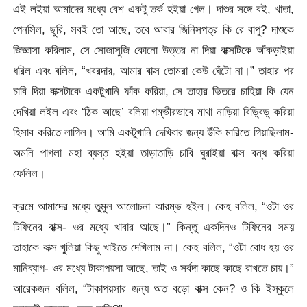
এই লইয়া আমাদের মধ্যে বেশ একটু তর্ক হইয়া গেল। দাশুর সঙ্গে বই, খাতা,
পেনসিল, ছুরি, সবই তো আছে, তবে আবার জিনিসপত্র কি রে বাপু? দাশুকে
জিজ্ঞাসা করিলাম, সে সোজাসুজি কোনো উত্তর না দিয়া বাক্সটিকে আঁকড়াইয়া
ধরিল এবং বলিল, “খবরদার, আমার বাক্স তোমরা কেউ ঘেঁটো না।” তাহার পর
চাবি দিয়া বাক্সটাকে একটুখানি ফাঁক করিয়া, সে তাহার ভিতরে চাহিয়া কি যেন
দেখিয়া লইল এবং ‘ঠিক আছে’ বলিয়া গম্ভীরভাবে মাথা নাড়িয়া বিড়্বিড়্ করিয়া
হিসাব করিতে লাগিল। আমি একটুখানি দেখিবার জন্য উঁকি মারিতে গিয়াছিলাম-
অমনি পাগলা মহা ব্যস্ত হইয়া তাড়াতাড়ি চাবি ঘুরাইয়া বাক্স বন্ধ করিয়া
ফেলিল।
ক্রমে আমাদের মধ্যে তুমুল আলোচনা আরম্ভ হইল। কেহ বলিল, “ওটা ওর
টিফিনের বাক্স- ওর মধ্যে খাবার আছে।” কিন্তু একদিনও টিফিনের সময়
তাহাকে বাক্স খুলিয়া কিছু খাইতে দেখিলাম না। কেহ বলিল, “ওটা বোধ হয় ওর
মানিব্যাগ- ওর মধ্যে টাকাপয়সা আছে, তাই ও সর্বদা কাছে কাছে রাখতে চায়।”
আরেকজন বলিল, “টাকাপয়সার জন্য অত বড়ো বাক্স কেন? ও কি ইস্কুলে