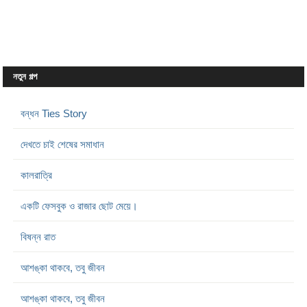
নতুন গল্প
বন্ধন Ties Story
দেখতে চাই শেষের সমাধান
কালরাত্রি
একটি ফেসবুক ও রাজার ছোট মেয়ে।
বিষন্ন রাত
আশঙ্কা থাকবে, তবু জীবন
আশঙ্কা থাকবে, তবু জীবন