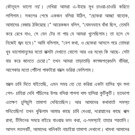
কৌতূহল ভালো নয়’। দেখিয়া আমরা এ-উহার মুখ চাওয়া-চাওয়ি করিতে
লাগিলাম। সকলের শেষে একজন বলিয়া উঠিল, “ছোকরা আচ্ছা যাহোক,
আমাদের বেজায় ঠকিয়েছে।” আরেকজন বলিল, “যেমনভাবে বাঁধা ছিল, তেমনি
করে রেখে দাও, সে যেন টের না পায় যে আমরা খুলেছিলাম। তা হলে সে
নিজেই জব্দ হবে।” আমি বলিলাম, “বেশ কথা, ও ছোকরা আসলে পরে তোমরা
খুব ভালোমানুষের মতো বাক্সটা দেখাতে বোলো আর ওর মধ্যে কি আছে- সেটা
বার করে জানতে চেয়ো।” তখন আমরা তাড়াতাড়ি কাগজপত্রগুলি বাঁধিয়া,
আগেকার মতো পোঁটলা পাকাইয়া বাক্সে ভরিয়া ফেলিলাম।
বাক্সে চাবি দিতে যাইতেছি, এমন সময় হো হো করিয়া একটা হাসির শব্দ শুনা
গেল- চাহিয়া দেখি পাঁচিলের উপর বসিয়া পাগলা দাশু হাসিয়া কুটিকুটি। হতভাগা
এতক্ষণ চুপিচুপি তামাশা দেখিতেছিল। আর আমাদের কথাবার্তা সমস্ত
শুনিতেছিল! তখন বুঝিলাম আমার কাছে চাবি দেওয়া, দরোয়ানের কাছে বাক্স
রাখা, টিফিনের সময়ে বাইরে যাওয়ার ভান করা, এ-সমস্তই তাহার শয়তানি।
আসল মতলবটি, আমাদের খানিকটা নাচাইয়া তামাশা দেখানো। খামখা আমাদের