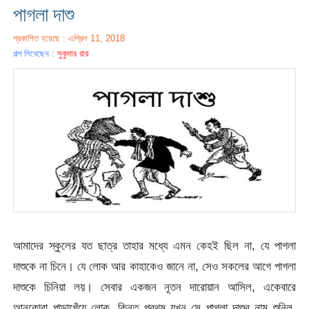
পাগলা দাশু
প্রকাশিত হয়েছে : এপ্রিল 11, 2018
গল্প লিখেছেন :
সুকুমার রায়
আমাদের স্কুলের যত ছাত্র তাহার মধ্যে এমন কেহই ছিল না, যে পাগলা
দাশুকে না চিনে। যে লোক আর কাহাকেও জানে না, সেও সকলের আগে পাগলা
দাশুকে চিনিয়া লয়। সেবার একজন নূতন দারোয়ান আসিল, একেবারে
আনকোরা পাড়াগেঁয়ে লোক, কিন্তু প্রথম যখন সে পাগলা দাশুর নাম শুনিল,