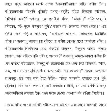
তাহার সবুজ কাপড়ের মলাট দেওয়া উপক্রমণিকাখানা বাহির করিয়া দিল।
পণ্ডিতমহাশয় বইখানি খুলিয়াই হথাত্ গম্ভীর হইয়া জিজ্ঞাসা করিলেন,
“বইখানা কার?” জগবন্ধু বুক ফুলাইয়া বলিল, “আমার।” পণ্ডিতমহাশয়
বলিলেন, “হুঁ- নূতন সংস্করণ বুঝি? বইকে বই একেবারে বদলে গেছে।” এই
বলিয়া তিনি পড়িতে লাগিলেন, “যশোবন্ত দারোগা- লোমহর্ষক ডিটেক্টিভ
নাটক।” জগবন্ধু ব্যাপারখানা বুঝিতে না পারিয়া বোকার মতো তাকাইয়া রহিল।
পণ্ডিতমহাশয় বিকটরকম চোখ পাকাইয়া বলিলেন, “স্কুলে আমার আদুরে
গোপাল, আর বাড়িতে বুঝি নৃসিংহ অবতার?” জগবন্ধু আম্তা-আম্তা করিয়া কি
যেন বলিতে যাইতেছিল, কিন্তু পণ্ডিতমহাশয় এক ধমক দিয়া বলিলেন, “থাক,
থাক, আর ভালোমানুষি দেখিয়ে কাজ নেই- ঢের হয়েছে।” লজ্জায়, অপমানে
জগবন্ধুর দুই কান লাল হৈয়া উঠিল- আমরা সকলেই তাহাতে বেশ খুশি
হইলাম। পরে জানা গেল যে, এটি দাশুভায়ার কীর্তি, সে মজা দেখিবার জন্য
উপক্রমণিকার জায়গায় ঠিক ঐরূপ মলাট দেওয়া একখানা বই রাখিয়া দিয়াছিল।
দাশুকে লইয়া আমরা সর্বদাই ঠাট্টা-তামাশা করিতাম এবং তাহার সামনেই তাহার