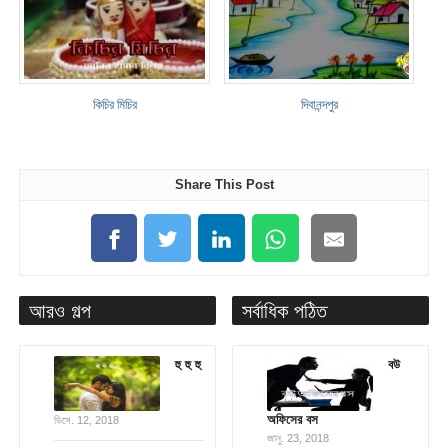
কিচির মিচির
দিবানন্দপুর
Share This Post
আরও গল্প
সর্বাধিক পঠিত
হু হু হু
বউ
অফিসের বস
ডিসে. 12, 2018
জানু. 23, 2018