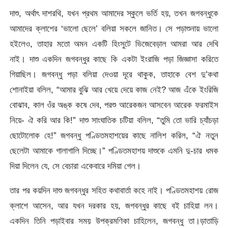
দাশু, অর্থাৎ দাশরথি, যখন প্রথম আমাদের স্কুলে ভর্তি হয়, তখন জগবন্ধুকে
আমাদের ক্লাশের ‘ভালো ছেলে’ বলিয়া সকলে জানিত। সে পড়াশুনায় ভালো
হইলেও, তাহার মতো অমন একটি হিংসুটে ভিজেবেড়াল আমরা আর দেখি
নাই। দাশু একদিন জগবন্ধুর কাছে কি একটা ইংরাজি পড়া জিজ্ঞাসা করিতে
গিয়াছিল। জগবন্ধু পড়া বলিয়া দেওয়া দূরে থাকুক, তাহাকে বেশ দু’কথা
শোনাইয়া বলিল, “আমার বুঝি আর খেয়ে দেয়ে কাজ নেই? আজ এঁকে ইংরিজি
বোঝাব, কাল ওঁর অঙ্ক কষে দেব, পরশু আরেকজন আসবেন আরেক ফরমাইস
নিয়ে- ঐ করি আর কি!” দাশু সাংঘাতিক চটিয়া বলিল, “তুমি তো ভারি চ্যাঁচড়া
ছোটোলোক হে!” জগবন্ধু পণ্ডিতমহাশয়ের কাছে নালিশ করিল, “ঐ নতুন
ছেলেটা আমাকে গালাগালি দিচ্ছে।” পণ্ডিতমহাশয় দাশুকে এমনি দু-চার ধমক
দিয়া দিলেন যে, সে বেচারা একেবারে দমিয়া গেল।
তার পর কয়দিন দাশু জগবন্ধুর সহিত কথাবার্তা কহে নাই। পণ্ডিতমহাশয় রোজ
ক্লাশে আসেন, আর যখন দরকার হয়, জগবন্ধুর কাছে বই চাহিয়া লন।
একদিন তিনি পড়াইবার সময় উপক্রমণিকা চাহিলেন, জগবন্ধু তা।ড়াতাড়ি