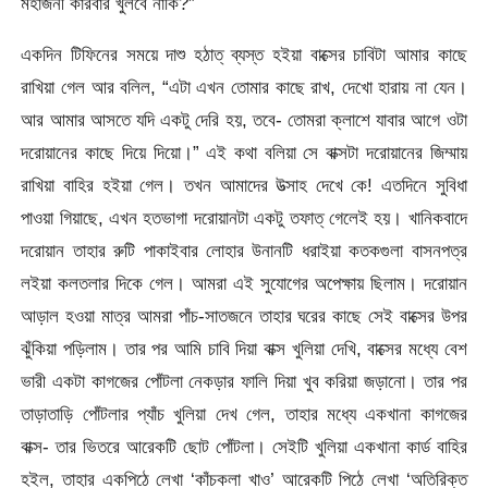
মহাজনী কারবার খুলবে নাকি?”
একদিন টিফিনের সময়ে দাশু হঠাত্ ব্যস্ত হইয়া বাক্সের চাবিটা আমার কাছে
রাখিয়া গেল আর বলিল, “এটা এখন তোমার কাছে রাখ, দেখো হারায় না যেন।
আর আমার আসতে যদি একটু দেরি হয়, তবে- তোমরা ক্লাশে যাবার আগে ওটা
দরোয়ানের কাছে দিয়ে দিয়ো।” এই কথা বলিয়া সে বাক্সটা দরোয়ানের জিম্মায়
রাখিয়া বাহির হইয়া গেল। তখন আমাদের উত্সাহ দেখে কে! এতদিনে সুবিধা
পাওয়া গিয়াছে, এখন হতভাগা দরোয়ানটা একটু তফাত্ গেলেই হয়। খানিকবাদে
দরোয়ান তাহার রুটি পাকাইবার লোহার উনানটি ধরাইয়া কতকগুলা বাসনপত্র
লইয়া কলতলার দিকে গেল। আমরা এই সুযোগের অপেক্ষায় ছিলাম। দরোয়ান
আড়াল হওয়া মাত্র আমরা পাঁচ-সাতজনে তাহার ঘরের কাছে সেই বাক্সের উপর
ঝুঁকিয়া পড়িলাম। তার পর আমি চাবি দিয়া বাক্স খুলিয়া দেখি, বাক্সের মধ্যে বেশ
ভারী একটা কাগজের পোঁটলা নেকড়ার ফালি দিয়া খুব করিয়া জড়ানো। তার পর
তাড়াতাড়ি পোঁটলার প্যাঁচ খুলিয়া দেখ গেল, তাহার মধ্যে একখানা কাগজের
বাক্স- তার ভিতরে আরেকটি ছোট পোঁটলা। সেইটি খুলিয়া একখানা কার্ড বাহির
হইল, তাহার একপিঠে লেখা ‘কাঁচকলা খাও’ আরেকটি পিঠে লেখা ‘অতিরিক্ত