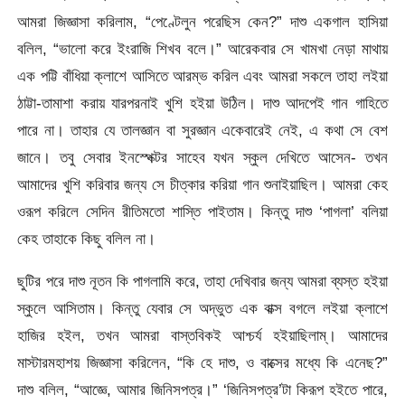
আমরা জিজ্ঞাসা করিলাম, “পেণ্টেলুন পরেছিস কেন?” দাশু একগাল হাসিয়া
বলিল, “ভালো করে ইংরাজি শিখব বলে।” আরেকবার সে খামখা নেড়া মাথায়
এক পট্টি বাঁধিয়া ক্লাশে আসিতে আরম্ভ করিল এবং আমরা সকলে তাহা লইয়া
ঠাট্টা-তামাশা করায় যারপরনাই খুশি হইয়া উঠিল। দাশু আদপেই গান গাহিতে
পারে না। তাহার যে তালজ্ঞান বা সুরজ্ঞান একেবারেই নেই, এ কথা সে বেশ
জানে। তবু সেবার ইনস্পেক্টর সাহেব যখন স্কুল দেখিতে আসেন- তখন
আমাদের খুশি করিবার জন্য সে চীত্কার করিয়া গান শুনাইয়াছিল। আমরা কেহ
ওরূপ করিলে সেদিন রীতিমতো শাস্তি পাইতাম। কিন্তু দাশু ‘পাগলা’ বলিয়া
কেহ তাহাকে কিছু বলিল না।
ছুটির পরে দাশু নূতন কি পাগলামি করে, তাহা দেখিবার জন্য আমরা ব্যস্ত হইয়া
স্কুলে আসিতাম। কিন্তু যেবার সে অদ্ভুত এক বাক্স বগলে লইয়া ক্লাশে
হাজির হইল, তখন আমরা বাস্তবিকই আশ্চর্য হইয়াছিলাম্। আমাদের
মাস্টারমহাশয় জিজ্ঞাসা করিলেন, “কি হে দাশু, ও বাক্সের মধ্যে কি এনেছ?”
দাশু বলিল, “আজ্ঞে, আমার জিনিসপত্র।” ‘জিনিসপত্র’টা কিরূপ হইতে পারে,