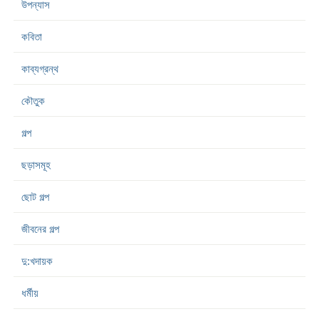
উপন্যাস
কবিতা
কাব্যগ্রন্থ
কৌতুক
গল্প
ছড়াসমূহ
ছোট গল্প
জীবনের গল্প
দু:খদায়ক
ধর্মীয়