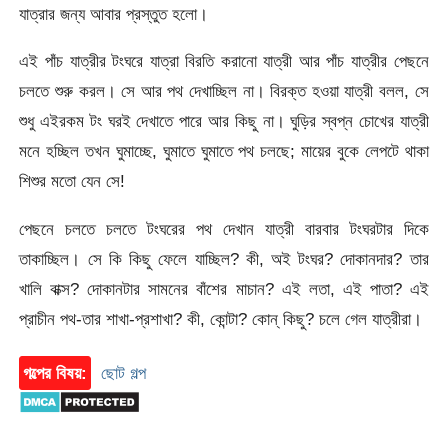
যাত্রার জন্য আবার প্রস্তুত হলো।
এই পাঁচ যাত্রীর টংঘরে যাত্রা বিরতি করানো যাত্রী আর পাঁচ যাত্রীর পেছনে
চলতে শুরু করল। সে আর পথ দেখাচ্ছিল না। বিরক্ত হওয়া যাত্রী বলল, সে
শুধু এইরকম টং ঘরই দেখাতে পারে আর কিছু না। ঘুড়ির স্বপ্ন চোখের যাত্রী
মনে হচ্ছিল তখন ঘুমাচ্ছে, ঘুমাতে ঘুমাতে পথ চলছে; মায়ের বুকে লেপটে থাকা
শিশুর মতো যেন সে!
পেছনে চলতে চলতে টংঘরের পথ দেখান যাত্রী বারবার টংঘরটার দিকে
তাকাচ্ছিল। সে কি কিছু ফেলে যাচ্ছিল? কী, অই টংঘর? দোকানদার? তার
খালি বাক্স? দোকানটার সামনের বাঁশের মাচান? এই লতা, এই পাতা? এই
প্রাচীন পথ-তার শাখা-প্রশাখা? কী, কোন্টা? কোন্ কিছু? চলে গেল যাত্রীরা।
গল্পের বিষয়:
ছোট গল্প