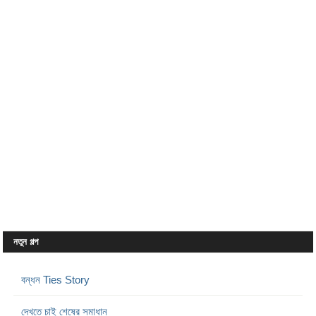
নতুন গল্প
বন্ধন Ties Story
দেখতে চাই শেষের সমাধান