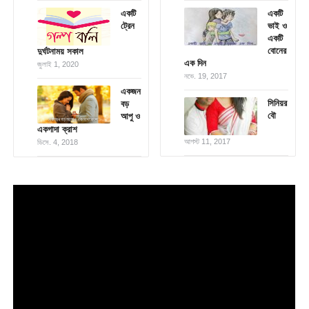
একটি
একটি
ট্রেন
ভাই ও
একটি
বোনের
দুর্ঘটনাময় সকাল
এক দিন
জুলাই 1, 2020
নভে. 19, 2017
একজন
সিনিয়র
বড়
বৌ
আপু ও
একগাদা ক্রাশ
আগস্ট 11, 2017
ডিসে. 4, 2018