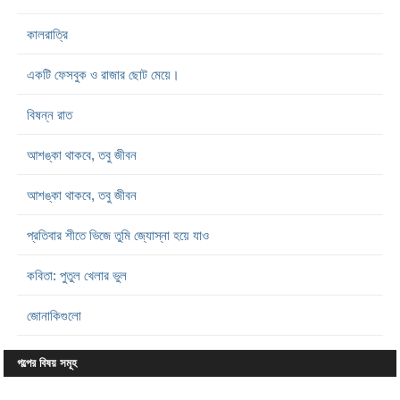
কালরাত্রি
একটি ফেসবুক ও রাজার ছোট মেয়ে।
বিষন্ন রাত
আশঙ্কা থাকবে, তবু জীবন
আশঙ্কা থাকবে, তবু জীবন
প্রতিবার শীতে ভিজে তুমি জ্যোস্না হয়ে যাও
কবিতা: পুতুল খেলার ভুল
জোনাকিগুলো
গল্পের বিষয় সমূহ