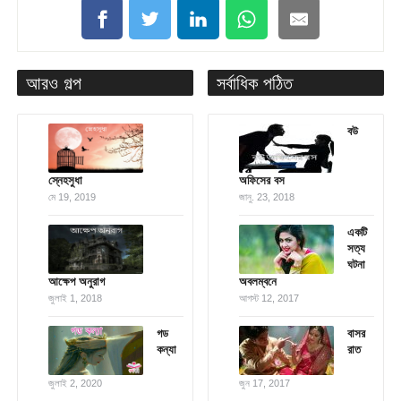
আরও গল্প
সর্বাধিক পঠিত
বউ
স্নেহসুধা
অফিসের বস
মে 19, 2019
জানু. 23, 2018
একটি
সত্য
ঘটনা
আক্ষেপ অনুরাগ
অবলম্বনে
জুলাই 1, 2018
আগস্ট 12, 2017
গড
বাসর
কন্যা
রাত
জুলাই 2, 2020
জুন 17, 2017