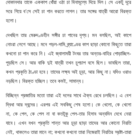
দোকানদার তাকে এককাপ ধোঁয়া ওঠা চা বিনামূল্যে দিয়ে দিল। সে একটু দূরে
সরে গিয়ে ব’সে সেই চা পান করতে লাগল। তার সঙ্গের যাত্রী আরো বিরক্ত
হলো।
দেখছিল তার মেরুদণ্ডহীন সঙ্গীর চা পানের দৃশ্য। মন বলছিল, অই কাপে
নোংরা লেগে আছে। মনে পড়ল-দামি ব্র্যাণ্ডের কাপ ছাড়া কোনো কিছুতে তারা
কখনো চা পান করে নি। এই জ্বালাময়ী টংঘর তার অন্তর-বাহির পোড়াচ্ছিল-
পুড়ছিল সে। আর বাকি দুই যাত্রী তখন চুপচাপ বসে ছিল। ভাবছিল তারা,
কখন প্রকৃতি ঠাণ্ডা হবে। তাদের লক্ষ্য অই চূড়া, আর কিছু না। যদিও ওরাও
নড়ছিল। বিরক্ত হচ্ছিল। তবে কমই, সামান্য।
বিচ্ছিন্ন প্রজাতির মতো তারা এই দলের সাথে ঐক্য রেখে চলছিল। এ বেশ
দ্বিধা আর দ্বন্দের। এরপর এই সবকিছু শেষ হলো। কে খেলো, কে খেলো
না, কে পেল, কে পেল না বা কতটুকু পেল-তার হিসাব অন্যদিন দেখে নেয়া
যাবে। এখন যখন প্রকৃতি শান্ত আর চূড়া ছাড়া তাদের আর কোনো নিয়তি
নেই, থাকলেও তারা মানে না; কখনো কখনো তারা নিজেরাই নিয়তির স্রষ্টা-তারা