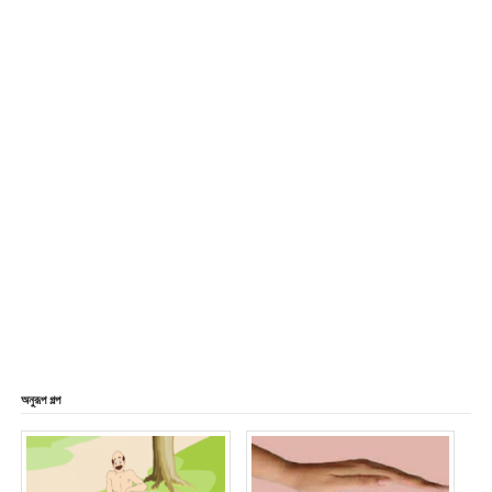
অনুরূপ গল্প