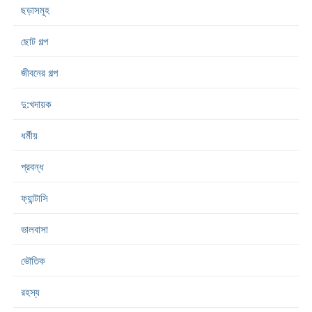
ছড়াসমূহ
ছোট গল্প
জীবনের গল্প
দু:খদায়ক
ধর্মীয়
প্রবন্ধ
ফ্যান্টাসি
ভালবাসা
ভৌতিক
রহস্য