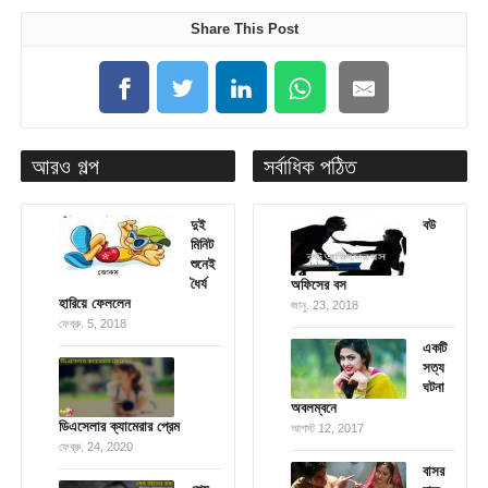
Share This Post
আরও গল্প
সর্বাধিক পঠিত
দুই
বউ
মিনিট
শুনেই
ধৈর্য
অফিসের বস
হারিয়ে ফেললেন
জানু. 23, 2018
ফেব্রু. 5, 2018
একটি
সত্য
ঘটনা
অবলম্বনে
ডিএসেলার ক্যামেরার প্রেম
আগস্ট 12, 2017
ফেব্রু. 24, 2020
বাসর