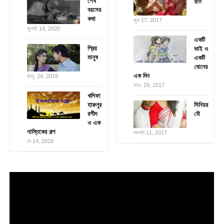
শেষ
রাত
বয়সের
কথা
জুন 17, 2017
জুলাই 14, 2020
একটি
প্রিয়
ভাই ও
মানুষ
একটি
বোনের
এক দিন
জানু. 24, 2019
নভে. 19, 2017
খলিফা
হারুনুর
সিনিয়র
রশীদ
বৌ
ও এক
নাস্তিকের গল্প
আগস্ট 11, 2017
মে 14, 2018