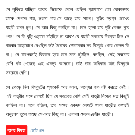
সে লুকিয়ে যাচ্ছিল আবার নিজেকে মেলে ধরছিল প্রাণপণে যেন দোকানদার
তাকে দেখতে পায়, ভরসা পায়-সে আছে তার সাথে। ঘুড়ির স্বপ্ন চোখের
যাত্রী তখন চুপ। সে আর কিছু বলছিল না। মনে হলো তার দৃষ্টি কেমন ঘুরে
গেল! সে কি ঘুড়ি ওড়াতে চাইছিল না আর? যে যাত্রী সবচেয়ে বিরক্ত ছিল সে
বারবার আড়চোখে দেখছিল অই টংঘরের দোকানদার সব বিস্কুট খেয়ে ফেলল কি
না। সে যারপরনাই বিরক্ত হয়ে মনে মনে ছুটছিল, বলছিল, সেই সবচেয়ে
বেশি কষ্ট পেয়েছে এই এতদূর আসতে। তাই তার অধিকার অই বিস্কুটে
সবচেয়ে বেশি।
সে কেড়ে নিল বিস্কুটের প্যাকেট আর বলল, অন্যের হক নষ্ট করতে নেই।
এই যাত্রীর সঙ্গে লেপটে ছিল যে সবচেয়ে বেশি সেই যাত্রী নিজের মত কিছুই
বলছিল না। মনে হচ্ছিল, তার সঙ্গের একদম লেপটে থাকা যাত্রীর কথারই
অনুরনণ তুলে যাচ্ছে সে-আর কিছু না। একদম মেরুদণ্ডহীন যাত্রী।
গল্পের বিষয়:
ছোট গল্প