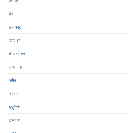
কৌতুক
গল্প
ছড়াসমূহ
ছোট গল্প
জীবনের গল্প
দু:খদায়ক
ধর্মীয়
প্রবন্ধ
ফ্যান্টাসি
ভালবাসা