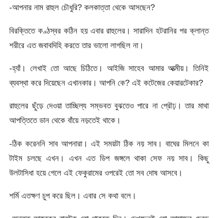
-আপনার নাম রাহুল চৌধুরি? কলকাত্তা থেকে আসছেন?
বিরক্তিতে কণ্ঠস্বর কঠিন হয় এবার রাহুলের। সারাদিন হটরানির পর ক্লান্ত
শরীরে এত জবাবদিহি করতে তার ভালো লাগছিল না।
-হ্যাঁ। লেখাই তো আছে চিঠিতে। আইজি সাহেব আমার আত্মীয়। তিনিই
ব্যবস্থা করে দিয়েছেন এখানকার। আপনি কে? এই কটেজের কেয়ারটেকার?
রাহুলের ছুঁড়ে দেওয়া তাচ্ছিল্য সম্ভবত বুঝতেও পারে না প্রৌঢ়। তার মাথা
আপত্তিতে ডান থেকে বাঁয়ে নড়তেই থাকে।
-ঠিক করেননি সাব আপনারা। এই সময়টা ঠিক নয় সাব। বাঘের মিলনে কা
টাইম চলছে এখন। এখন এত ডিপ জঙ্গলে থাকা সেফ নয় সাব। কিছু
উলটাসিধা হয়ে গেলে এই ফেকুরামের ওপরেই তো সব দোষ আসবে।
শর্মি এতক্ষণ চুপ করে ছিল। এবার সে কথা বলে।