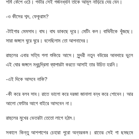
শর্মি কেঁপে ওঠে। গভীর সেই গর্জনধ্বনি তাকে আমূল নাড়িয়ে দেয় যেন।
-ও কীসের শব্দ, ফেকুরাম?
-টাইগার মেমসাব। বাঘ। বাঘ ডাকছে দূরে। মেটিং কল। বাঘিনীকে খুঁজছে।
সারা জঙ্গলে ঘুরে ঘুরে। বলেছিলাম তো আপনাদের।
রাহুলের এবার সত্যি গলা শুকিয়ে আসে। সুন্দরী নতুন বউয়ের আবদারে ভুলে
এই ঘোর জঙ্গলে মধুচন্দ্রিমা ব্যাপারটা করতে আসাই তার উচিত হয়নি।
-এই দিকে আসবে নাকি?
-কী করে বলব সাব। রাতে ভালো করে দরজা জানালা বন্ধ করে শোবেন। আর
আলো ফোটার আগে বাইরে আসবেন না।
রাহুলের মুখের ভেতরটা তেতো লাগে হঠাৎ।
সকালে কিন্তু আশপাশের চেহারা পুরো অন্যরকম। রাতের সেই গা ছমছমে