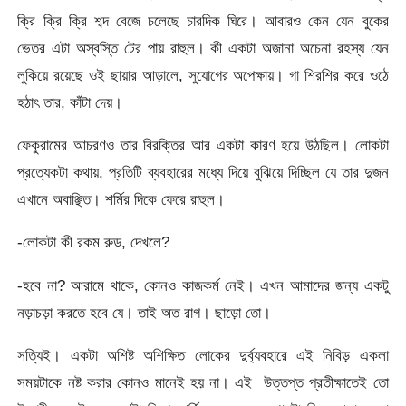
ক্রি ক্রি ক্রি শব্দ বেজে চলেছে চারদিক ঘিরে। আবারও কেন যেন বুকের
ভেতর এটা অস্বস্তি টের পায় রাহুল। কী একটা অজানা অচেনা রহস্য যেন
লুকিয়ে রয়েছে ওই ছায়ার আড়ালে, সুযোগের অপেক্ষায়। গা শিরশির করে ওঠে
হঠাৎ তার, কাঁটা দেয়।
ফেকুরামের আচরণও তার বিরক্তির আর একটা কারণ হয়ে উঠছিল। লোকটা
প্রত্যেকটা কথায়, প্রতিটি ব্যবহারের মধ্যে দিয়ে বুঝিয়ে দিচ্ছিল যে তার দুজন
এখানে অবাঞ্ছিত। শর্মির দিকে ফেরে রাহুল।
-লোকটা কী রকম রুড, দেখলে?
-হবে না? আরামে থাকে, কোনও কাজকর্ম নেই। এখন আমাদের জন্য একটু
নড়াচড়া করতে হবে যে। তাই অত রাগ। ছাড়ো তো।
সত্যিই। একটা অশিষ্ট অশিক্ষিত লোকের দুর্ব্যবহারে এই নিবিড় একলা
সময়টাকে নষ্ট করার কোনও মানেই হয় না। এই উত্তপ্ত প্রতীক্ষাতেই তো