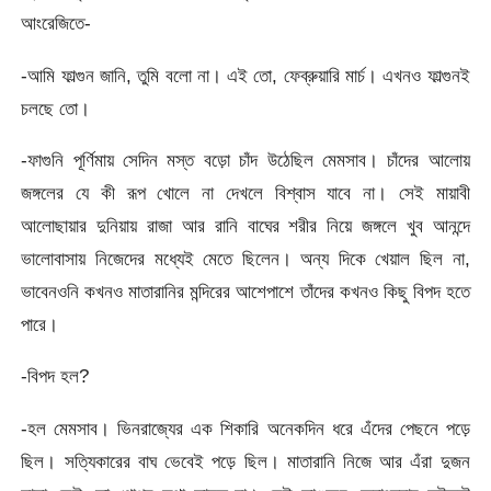
আংরেজিতে-
-আমি ফাল্গুন জানি, তুমি বলো না। এই তো, ফেব্রুয়ারি মার্চ। এখনও ফাল্গুনই
চলছে তো।
-ফাগুনি পূর্ণিমায় সেদিন মস্ত বড়ো চাঁদ উঠেছিল মেমসাব। চাঁদের আলোয়
জঙ্গলের যে কী রূপ খোলে না দেখলে বিশ্বাস যাবে না। সেই মায়াবী
আলোছায়ার দুনিয়ায় রাজা আর রানি বাঘের শরীর নিয়ে জঙ্গলে খুব আনন্দে
ভালোবাসায় নিজেদের মধ্যেই মেতে ছিলেন। অন্য দিকে খেয়াল ছিল না,
ভাবেনওনি কখনও মাতারানির মন্দিরের আশেপাশে তাঁদের কখনও কিছু বিপদ হতে
পারে।
-বিপদ হল?
-হল মেমসাব। ভিনরাজ্যের এক শিকারি অনেকদিন ধরে এঁদের পেছনে পড়ে
ছিল। সত্যিকারের বাঘ ভেবেই পড়ে ছিল। মাতারানি নিজে আর এঁরা দুজন