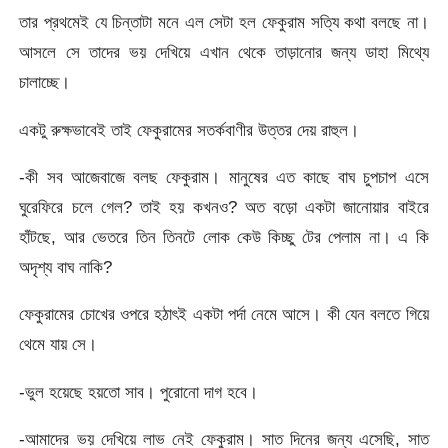
তার প্রথমেই যে চিন্তাটা মনে এল সেটা হল ফেকুরাম সত্যি কথা বলছে না।
আসলে সে তাদের ভয় দেখিয়ে এখান থেকে তাড়ানোর জন্য ডাহা মিথ্যে
চালাচ্ছে।
একটু রুক্ষভাবেই তাই ফেকুরামের সতর্কবাণীর উত্তর দেয় রাহুল।
-কী সব আজেবাজে বলছ ফেকুরাম। মানুষের এত কাছে বাঘ চুপচাপ এসে
ঘুরেফিরে চলে গেল? তাই হয় কখনও? অত বড়ো একটা জানোয়ার বাইরে
হাঁটছে, আর ভেতরে তিন তিনটে লোক কেউ কিচ্ছু টের পেলাম না। এ কি
অদৃশ্য বাঘ নাকি?
ফেকুরামের চোখের ওপরে হঠাৎই একটা পর্দা নেমে আসে। কী যেন বলতে গিয়ে
থেমে যায় সে।
-ভুল হয়েছে হয়তো সাব। পুরোনো দাগ হবে।
-আমাদের ভয় দেখিয়ে লাভ নেই ফেকুরাম। সাত দিনের জন্য এসেছি, সাত