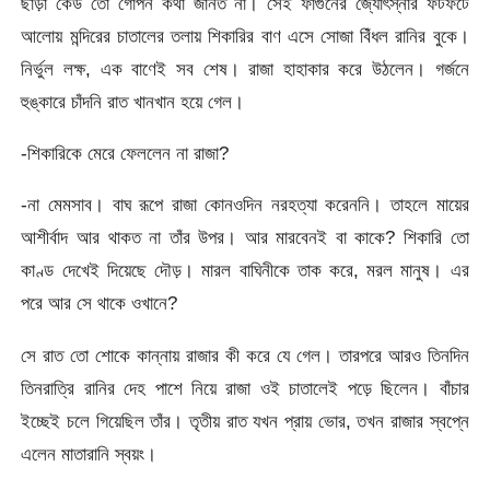
ছাড়া কেউ তো গোপন কথা জানত না। সেই ফাগুনের জ্যোৎস্নার ফটফটে
আলোয় মন্দিরের চাতালের তলায় শিকারির বাণ এসে সোজা বিঁধল রানির বুকে।
নির্ভুল লক্ষ, এক বাণেই সব শেষ। রাজা হাহাকার করে উঠলেন। গর্জনে
হুঙ্কারে চাঁদনি রাত খানখান হয়ে গেল।
-শিকারিকে মেরে ফেললেন না রাজা?
-না মেমসাব। বাঘ রূপে রাজা কোনওদিন নরহত্যা করেননি। তাহলে মায়ের
আশীর্বাদ আর থাকত না তাঁর উপর। আর মারবেনই বা কাকে? শিকারি তো
কাণ্ড দেখেই দিয়েছে দৌড়। মারল বাঘিনীকে তাক করে, মরল মানুষ। এর
পরে আর সে থাকে ওখানে?
সে রাত তো শোকে কান্নায় রাজার কী করে যে গেল। তারপরে আরও তিনদিন
তিনরাত্রি রানির দেহ পাশে নিয়ে রাজা ওই চাতালেই পড়ে ছিলেন। বাঁচার
ইচ্ছেই চলে গিয়েছিল তাঁর। তৃতীয় রাত যখন প্রায় ভোর, তখন রাজার স্বপ্নে
এলেন মাতারানি স্বয়ং।