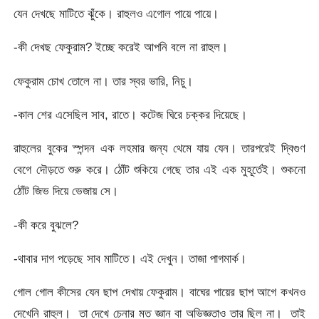
যেন দেখছে মাটিতে ঝুঁকে। রাহুলও এগোল পায়ে পায়ে।
-কী দেখছ ফেকুরাম? ইচ্ছে করেই আপনি বলে না রাহুল।
ফেকুরাম চোখ তোলে না। তার স্বর ভারি, নিচু।
-কাল শের এসেছিল সাব, রাতে। কটেজ ঘিরে চক্কর দিয়েছে।
রাহুলের বুকের স্পন্দন এক লহমার জন্য থেমে যায় যেন। তারপরেই দ্বিগুণ
বেগে দৌড়তে শুরু করে। ঠোঁট শুকিয়ে গেছে তার এই এক মুহূর্তেই। শুকনো
ঠোঁট জিভ দিয়ে ভেজায় সে।
-কী করে বুঝলে?
-থাবার দাগ পড়েছে সাব মাটিতে। এই দেখুন। তাজা পাগমার্ক।
গোল গোল কীসের যেন ছাপ দেখায় ফেকুরাম। বাঘের পায়ের ছাপ আগে কখনও
দেখেনি রাহুল। তা দেখে চেনার মত জ্ঞান বা অভিজ্ঞতাও তার ছিল না। তাই