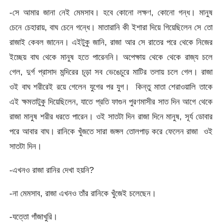
-সে আমার জানা নেই মেমসাব। হবে কোনো লক্ষণ, কোনো গন্ধ। মানুষ
চেনে চেহারায়, বাঘ চেনে গন্ধে। মাতারানি কী ইশারা দিয়ে গিয়েছিলেন সে তো
রাজাই কেবল জানেন। এইটুকু জানি, রাজা আর সে রাতের পরে থেকে নিজের
ইচ্ছেয় বাঘ থেকে মানুষ হতে পারেননি। অপেক্ষায় থেকে থেকে রাজ্য চলে
গেল, দুর্গ প্রাসাদ মন্দিরের চূড়া সব ভেঙেচুরে মাটির তলায় চলে গেল। রাজা
ওই বাঘ শরীরেই রয়ে গেলেন যুগের পর যুগ। কিন্তু মাতা শেরাওয়ালি তাকে
এই ক্ষমতাটুকু দিয়েছিলেন, যাতে প্রতি ফাগুন পুরণমাসীর সাত দিন আগে থেকে
রাজা মানুষ শরীর ধরতে পারেন। ওই সাতটা দিন রাজা দিনে মানুষ, সূর্য ডোবার
পরে আবার বাঘ। রানিকে খুঁজতে সারা জঙ্গল তোলপাড় করে ফেলেন রাজা ওই
সাতটা দিন।
-এখনও রাজা রানির দেখা হয়নি?
-না মেমসাব, রাজা এখনও তাঁর রানিকে খুঁজেই চলেছেন।
-যত্তো গাঁজাখুরি।