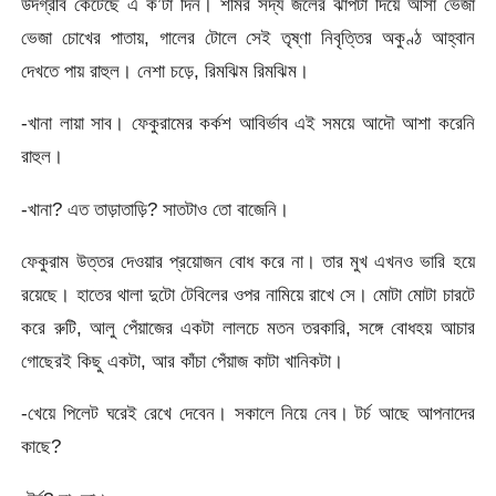
উদগ্রীব কেটেছে এ ক’টা দিন। শর্মির সদ্য জলের ঝাপটা দিয়ে আসা ভেজা
ভেজা চোখের পাতায়, গালের টোলে সেই তৃষ্ণা নিবৃত্তির অকুণ্ঠ আহ্বান
দেখতে পায় রাহুল। নেশা চড়ে, রিমঝিম রিমঝিম।
-খানা লায়া সাব। ফেকুরামের কর্কশ আবির্ভাব এই সময়ে আদৌ আশা করেনি
রাহুল।
-খানা? এত তাড়াতাড়ি? সাতটাও তো বাজেনি।
ফেকুরাম উত্তর দেওয়ার প্রয়োজন বোধ করে না। তার মুখ এখনও ভারি হয়ে
রয়েছে। হাতের থালা দুটো টেবিলের ওপর নামিয়ে রাখে সে। মোটা মোটা চারটে
করে রুটি, আলু পেঁয়াজের একটা লালচে মতন তরকারি, সঙ্গে বোধহয় আচার
গোছেরই কিছু একটা, আর কাঁচা পেঁয়াজ কাটা খানিকটা।
-খেয়ে পিলেট ঘরেই রেখে দেবেন। সকালে নিয়ে নেব। টর্চ আছে আপনাদের
কাছে?