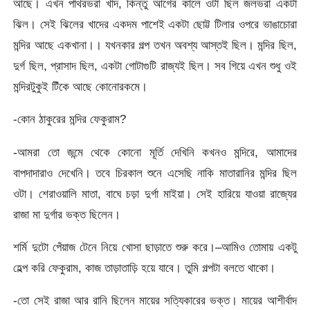
আছে। এখন পাথরভরা খাদ, কিন্তু আগের কালে ওটা ছিল জলভরা একটা
ঝিল। সেই ঝিলের খাদের একদম পাশেই একটা ছোট্ট টিলার ওপরে ভাঙাচোরা
মন্দির আছে একখানা।। যখনকার গল্প তখন অবশ্য আস্তই ছিল। মন্দির ছিল,
দুর্গ ছিল, প্রাসাদ ছিল, একটা গোটাগুটি রাজ্যই ছিল। সব গিয়ে এখন শুধু ওই
মন্দিরটুকুই টিঁকে আছে কোনোরকমে।
-কোন ঠাকুরের মন্দির ফেকুরাম?
-আমরা তো জন্মে থেকে কোনো মূর্তি দেখিনি কখনও মন্দিরে, আমাদের
বাপদাদারাও দেখেনি। তবে চিরকাল শুনে এসেছি নাকি মাতারানির মন্দির ছিল
ওটা। শেরাওয়ালি মাতা, বাঘে চড়া দুর্গা মাইয়া। সেই হারিয়ে যাওয়া রাজ্যের
রাজা মা দুর্গার ভক্ত ছিলেন।
শর্মি দুটো পেঁয়াজ টেনে নিয়ে খোসা ছাড়াতে শুরু করে।–আমিও তোমায় একটু
হেল্প করি ফেকুরাম, কাজ তাড়াতাড়ি হয়ে যাবে। তুমি গল্পটা বলতে থাকো।
-তো সেই রাজা আর রানি ছিলেন মায়ের সত্যিকারের ভক্ত। মায়ের আশীর্বাদ