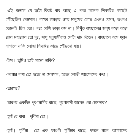
-এই জঙ্গলে যে দুটো বিরাট বাঘ আছে এ খবর অনেক শিকারির কাছেই
পৌঁছেছিল মেমসাব। বাঘের চামড়ার ওপর মানুষের লোভ এখনও যেমন, তখনও
তেমনই ছিল তো। বরং বেশি ছাড়া কম না। নিখুঁত বাঘছালের জন্য বড়ো বড়ো
রাজা মহারাজা তো দূর, সাধু সন্ন্যাসীরাও মোটা দাম দিতেন। বাঘছালে বসে ধ্যান
লাগালে নাকি সোজা শিবজির কাছে পৌঁছনো যায়।
-ইস। তুমিও তাই মানো নাকি?
-আমার কথা তো হচ্ছে না মেমসাব, হচ্ছে লোভী শয়তানদের কথা।
-তারপর?
-তারপর একদিন পুরণমাসীর রাতে, পুরণমাসী জানেন তো মেমসাব?
-হ্যাঁ রে বাবা। পূর্ণিমা তো।
-হ্যাঁ। পূর্ণিমা। তো এক ফাগুনি পূর্ণিমার রাতে, ফাগুন মানে আপনাদের