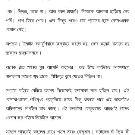
-নাঃ। প্লিজ, আজ না। আজ বড্ড টায়ার্ড। নিজেকে আলতো ছাড়িয়ে নেয়
শর্মি। পাশ ফিরে শোয়। এত কিছুর পরেও তার শ্বাসের ছন্দে কোনওরকম
বেতাল নেই।
অগত্যা। টানটান স্নায়ুশিরাকে অগ্রাহ্য করতে হয়, জোর করেই থামাতে হয়
রক্তের রুদ্রমাদলকে।
অনেক রাত পর্যন্ত ঘুম আসেনি রাহুলের। তার উপর কটেজের আশেপাশে
নানারকম অচেনা শব্দ তাকে নিশ্চিন্ত ঘুমে যেতেও দিচ্ছিল না।
সকালে বাইরে বেরিয়ে অবশ্য নিজেকেই হদ্দবোকা মনে হচ্ছিল তার। এই
রোদধোওয়ানো পাখিমুখর প্রকৃতিতে ভয়ের কিছু থাকতে পারে এই ভাবনাটাও
অবিশ্বাস্য লাগছিল তার কাছে। ওই হতভাগা ফেকুরামের আচরণই তাদের
ওরকম ভয় পাইয়ে দিয়েছিল আসলে।
ভাবতে ভাবতেই রাহুলের চোখে পড়ল স্বয়ং ফেকুরাম। কটেজের বাঁ দিকে কী