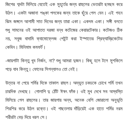
জিপের শব্দটা মিলিয়ে যেতেই এক মুহূর্তের জন্য রাহুলের ভেতরটা ছমছম করে
উঠল। একটা অজানা শঙ্কা পলকের জন্য তাকে ছুঁয়ে গেল যেন। এই গহন
ঝিম জঙ্গলে আগামী সাত দিনের জন্য তারা একা। একদম একা। সঙ্গী বলতে
শুধু সামনের ওই আপাতত দরজা বন্ধ কটেজের কেয়ারটেকার। কটেজও ঠিক
নয়, সবুজ বাদামি ক্যামোফ্লেজ পেইন্ট করা ইস্পাতের প্রিফ্যাব্রিকেটেড
কেবিন। মিনিমাম কমফর্ট।
-জায়গাটা কিন্তু খুব নির্জন, না? শুধু আমরা দুজন। কিছু হলে টলে মুশকিলে
পড়ে যাব কিন্তু। ফোনের সিগন্যালও তো নেই।
উত্তর না পেয়ে শর্মির দিকে তাকাল রাহুল। অদ্ভুত চকচকে চোখে শর্মি তখন
চারদিক দেখছে। গোলাপি দু ঠোঁট ঈষৎ ফাঁক। ওই মুখ দেখে সব অস্বস্তি
মিলিয়ে গেল রাহুলের। তার জায়গায় অন্য, অনেক বেশি জোরালো অনুভূতি
শিরশির করে উঠল রক্তে। ওই গাছতলায় দাঁড়িয়েই এক হাতে শর্মির নরম
শরীরটা বেড় দিয়ে ধরল সে।