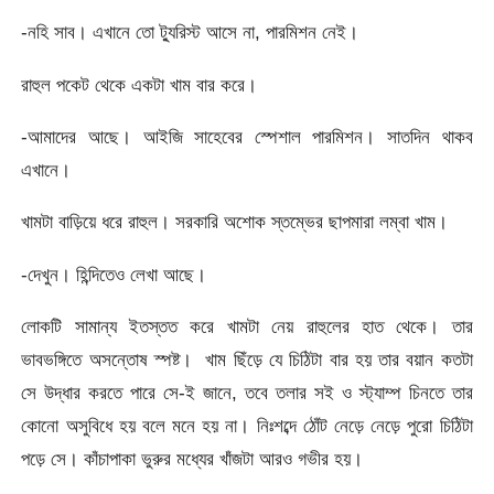
-নহি সাব। এখানে তো ট্যুরিস্ট আসে না, পারমিশন নেই।
রাহুল পকেট থেকে একটা খাম বার করে।
-আমাদের আছে। আইজি সাহেবের স্পেশাল পারমিশন। সাতদিন থাকব
এখানে।
খামটা বাড়িয়ে ধরে রাহুল। সরকারি অশোক স্তম্ভের ছাপমারা লম্বা খাম।
-দেখুন। হিন্দিতেও লেখা আছে।
লোকটি সামান্য ইতস্তত করে খামটা নেয় রাহুলের হাত থেকে। তার
ভাবভঙ্গিতে অসন্তোষ স্পষ্ট। খাম ছিঁড়ে যে চিঠিটা বার হয় তার বয়ান কতটা
সে উদ্ধার করতে পারে সে-ই জানে, তবে তলার সই ও স্ট্যাম্প চিনতে তার
কোনো অসুবিধে হয় বলে মনে হয় না। নিঃশব্দে ঠোঁট নেড়ে নেড়ে পুরো চিঠিটা
পড়ে সে। কাঁচাপাকা ভুরুর মধ্যের খাঁজটা আরও গভীর হয়।