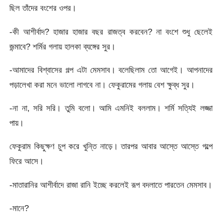
ছিল তাঁদের বংশের ওপর।
-কী আশীর্বাদ? হাজার হাজার বছর রাজত্ব করবেন? না বংশে শুধু ছেলেই
জন্মাবে? শর্মির গলায় হালকা ব্যঙ্গের সুর।
-আমাদের বিশ্বাসের গল্প এটা মেমসাব। বলেছিলাম তো আগেই। আপনাদের
পড়ালেখা করা মনে ভালো লাগবে না। ফেকুরামের গলায় বেশ ক্ষুব্ধ সুর।
-না না, সরি সরি। তুমি বলো। আমি এমনিই বললাম। শর্মি সত্যিই লজ্জা
পায়।
ফেকুরাম কিছুক্ষণ চুপ করে খুন্তি নাড়ে। তারপর আবার আস্তে আস্তে গল্পে
ফিরে আসে।
-মাতারানির আশীর্বাদে রাজা রানি ইচ্ছে করলেই রূপ বদলাতে পারতেন মেমসাব।
-মানে?