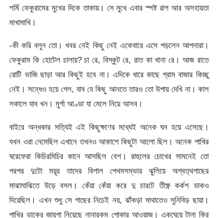
শর্মি ফেকুরামের মুখের দিকে তাকায়। সে মুখে এবার স্পষ্ট রাগ আর অসহায়তা
মাখামাখি।
-কী করি বলুন তো। খবর নেই কিছু নেই একেবারে এসে পড়লেন আপনারা।
ফেকুরাম কি হোটেল চালায়? চা রে, বিস্কুট রে, রাত কা খানা রে। আজ রাতে
রোটি ভাজি ছাড়া আর কিছুই হবে না। এদিকে ধারে কাছে গ্রাম বাজার কিচ্ছু
নেই। সন্ধেও হয়ে গেল, যাব যে কিছু আনতে তারও তো উপায় দেখি না। কাল
সকালে যাব খন। মুর্গা আণ্ডা যা মেলে নিয়ে আসব।
বাইরে অন্ধকার সত্যিই এই কিছুক্ষণের মধ্যেই অনেক ঘন হয়ে এসেছে।
যখন ওরা নেমেছিল এখানে তখনও আকাশে কিছুটা আলো ছিল। অনেক পাখির
ঘরেফেরা কিচিরমিচির কানে আসছিল বেশ। রাহুলের চোখের সামনেই তো
পরপর দুটো ময়ূর তাদের বিশাল পেখমসম্ভার ঝুলিয়ে অশ্বত্থগাছের
মাঝামাঝিতে উড়ে বসল। কেঁয়া কেঁয়া করে দু চারটে তীক্ষ্ণ কর্কশ ডাকও
দিয়েছিল। এখন শুধু সে গাছের নিচেই নয়, ঝাঁকড়া মাথাতেও সুনিবিড় ছায়া।
পাখির ডাকের জায়গা নিয়েছে নানারকম পোকার আওয়াজ। একঘেয়ে টানা ক্রি