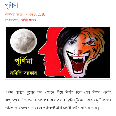
পূর্ণিমা
প্রকাশিত হয়েছে : এপ্রিল 5, 2018
গল্প লিখেছেন :
অদিতি সরকার
একটা লালচে ধুলোর ঝড় পেছনে নিয়ে জিপটা চলে গেল বিশাল একটা
অশ্বত্থের নিচে তাদের দুজনকে আর তাদের দুটো সুটকেস, এক ক্রেট জলের
বোতল আর শুকনো খাবারের প্যাকেটে ঠাসা একটা কার্টন নামিয়ে দিয়ে।