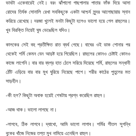
ভাবটা একেবারেই নেই। বরং ঝাঁপালো গাছপালার পাতার ফাঁক দিয়ে আসা
রোদের তির্যক সোনালি রেখা সবকিছুকে একটা আশ্চর্য সুন্দর আলোছায়ায় স্নান
করিয়ে রেখেছে। দরজা খুলেই মনটা কিছুটা হলেও ভালো হয়ে গেল রাহুলের।
খুব বিরক্তি নিয়েই ঘুম ভেঙেছিল যদিও।
কালকের সেই বহু প্রতীক্ষিত রাত ব্যর্থ গেছে। বাঘের ওই ডাক শোনার পর
থেকেই শর্মি কেমন যেন আড়ষ্ট হয়ে গিয়েছিল। রাহুলের কোনও চেষ্টাই কোনও
কাজে লাগেনি। বার বার ব্যগ্র হাত ঠেলে সরিয়ে দিয়েছে শর্মি, রাহুলের সন্ধানী
ঠোঁট এড়িয়ে বার বার মুখ ঘুরিয়ে নিয়েছে পাশে। শরীর কাঠের পুতুলের মত
সাড়হীন।
-কী হল? কিছুটা অবাক হয়েই শেষটায় প্রশ্ন করেছিল রাহুল।
-আজ থাক। ভালো লাগছে না।
-লাগবে, ঠিক লাগবে। দ্যাখো, আমি ভালো লাগাব। শর্মির শীতল সুগন্ধি
বুকের খাঁজে নিজের তপ্ত মুখ নামিয়ে এনেছিল রাহুল।