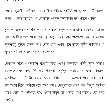
-আরে ভুলেই গেছিলাম। সঙ্গে ইলেকট্রিক কেটলি আছে তো। টি ব্যাগও
আছে। কাল আসলে ওই লোকটার ওরকম কথাবার্তায় সব গুলিয়ে গেছিল।
ঘুমভাঙা এলোমেলো শর্মিকে দেখে আবারও রক্ত তাততে থাকে রাহুলের। চায়ের
তৃষ্ণা ছাপিয়ে ওঠে অন্য তৃষ্ণা। বড়ো বড়ো দুটো পদক্ষেপে দুজনের মধ্যের
দূরত্বটুকু ঘুচিয়ে ফেলে সে। কেউ নেই এখন ধারে কাছে তৃতীয় ব্যক্তি। এ
সুযোগ নষ্ট করবে এত বড় মূর্খ রাহুল নয়।
ফেকুরাম সাড়ে এগারোটার মধ্যেই ফিরে এল। ততক্ষণে শর্মির স্নান সারা।
রাহুলেরও সব রকম ক্ষিদেরই পরিপাটি নিবৃত্তি হওয়ায় সে ঘরে শান্তিতে
ঘুমোচ্ছিল। শর্মি কী করবে ভেবে পাচ্ছিল না। কতক্ষণ আর একা একা
গাছপাতার দিকে তাকিয়ে বসে থাকা যায়। ফেকুরামকে দেখে তার কিছুটা স্বস্তি
হল। হোক না খিটখিটে, তাও একটা মানুষ তো। দুটো কথা বললেও তো সময়
কাটে।