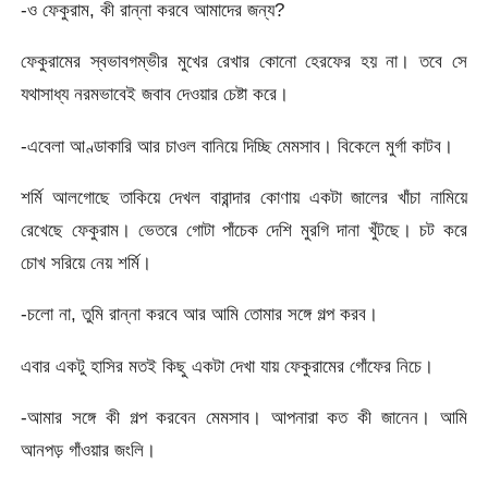
-ও ফেকুরাম, কী রান্না করবে আমাদের জন্য?
ফেকুরামের স্বভাবগম্ভীর মুখের রেখার কোনো হেরফের হয় না। তবে সে
যথাসাধ্য নরমভাবেই জবাব দেওয়ার চেষ্টা করে।
-এবেলা আণ্ডাকারি আর চাওল বানিয়ে দিচ্ছি মেমসাব। বিকেলে মুর্গা কাটব।
শর্মি আলগোছে তাকিয়ে দেখল বারান্দার কোণায় একটা জালের খাঁচা নামিয়ে
রেখেছে ফেকুরাম। ভেতরে গোটা পাঁচেক দেশি মুরগি দানা খুঁটছে। চট করে
চোখ সরিয়ে নেয় শর্মি।
-চলো না, তুমি রান্না করবে আর আমি তোমার সঙ্গে গল্প করব।
এবার একটু হাসির মতই কিছু একটা দেখা যায় ফেকুরামের গোঁফের নিচে।
-আমার সঙ্গে কী গল্প করবেন মেমসাব। আপনারা কত কী জানেন। আমি
আনপড় গাঁওয়ার জংলি।