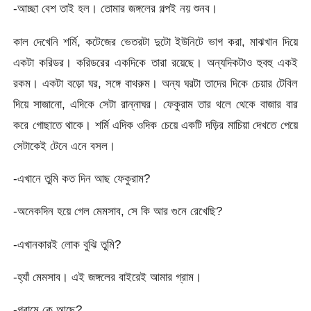
-আচ্ছা বেশ তাই হল। তোমার জঙ্গলের গল্পই নয় শুনব।
কাল দেখেনি শর্মি, কটেজের ভেতরটা দুটো ইউনিটে ভাগ করা, মাঝখান দিয়ে
একটা করিডর। করিডরের একদিকে তারা রয়েছে। অন্যদিকটাও হুবহু একই
রকম। একটা বড়ো ঘর, সঙ্গে বাথরুম। অন্য ঘরটা তাদের দিকে চেয়ার টেবিল
দিয়ে সাজানো, এদিকে সেটা রান্নাঘর। ফেকুরাম তার থলে থেকে বাজার বার
করে গোছাতে থাকে। শর্মি এদিক ওদিক চেয়ে একটি দড়ির মাচিয়া দেখতে পেয়ে
সেটাকেই টেনে এনে বসল।
-এখানে তুমি কত দিন আছ ফেকুরাম?
-অনেকদিন হয়ে গেল মেমসাব, সে কি আর গুনে রেখেছি?
-এখানকারই লোক বুঝি তুমি?
-হ্যাঁ মেমসাব। এই জঙ্গলের বাইরেই আমার গ্রাম।
-গ্রামে কে আছে?