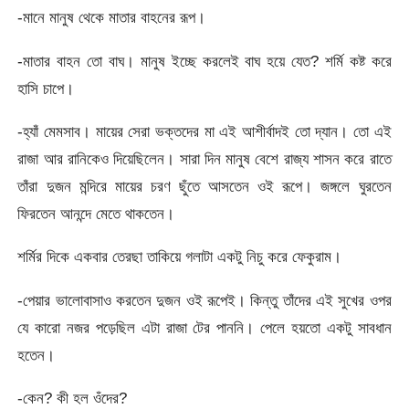
-মানে মানুষ থেকে মাতার বাহনের রূপ।
-মাতার বাহন তো বাঘ। মানুষ ইচ্ছে করলেই বাঘ হয়ে যেত? শর্মি কষ্ট করে
হাসি চাপে।
-হ্যাঁ মেমসাব। মায়ের সেরা ভক্তদের মা এই আশীর্বাদই তো দ্যান। তো এই
রাজা আর রানিকেও দিয়েছিলেন। সারা দিন মানুষ বেশে রাজ্য শাসন করে রাতে
তাঁরা দুজন মন্দিরে মায়ের চরণ ছুঁতে আসতেন ওই রূপে। জঙ্গলে ঘুরতেন
ফিরতেন আনন্দে মেতে থাকতেন।
শর্মির দিকে একবার তেরছা তাকিয়ে গলাটা একটু নিচু করে ফেকুরাম।
-পেয়ার ভালোবাসাও করতেন দুজন ওই রূপেই। কিন্তু তাঁদের এই সুখের ওপর
যে কারো নজর পড়েছিল এটা রাজা টের পাননি। পেলে হয়তো একটু সাবধান
হতেন।
-কেন? কী হল ওঁদের?