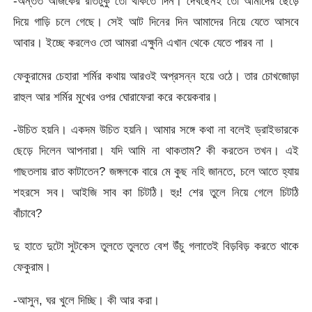
-অন্তত আজকের রাতটুকু তো থাকতে দিন। দেখছেনই তো আমাদের ছেড়ে
দিয়ে গাড়ি চলে গেছে। সেই আট দিনের দিন আমাদের নিয়ে যেতে আসবে
আবার। ইচ্ছে করলেও তো আমরা এক্ষুনি এখান থেকে যেতে পারব না ।
ফেকুরামের চেহারা শর্মির কথায় আরওই অপ্রসন্ন হয়ে ওঠে। তার চোখজোড়া
রাহুল আর শর্মির মুখের ওপর ঘোরাফেরা করে কয়েকবার।
-উচিত হয়নি। একদম উচিত হয়নি। আমার সঙ্গে কথা না বলেই ড্রাইভারকে
ছেড়ে দিলেন আপনারা। যদি আমি না থাকতাম? কী করতেন তখন। এই
গাছতলায় রাত কাটাতেন? জঙ্গলকে বারে মে কুছ নহি জানতে, চলে আতে হ্যায়
শহরসে সব। আইজি সাব কা চিটঠি। হুঃ! শের তুলে নিয়ে গেলে চিটঠি
বাঁচাবে?
দু হাতে দুটো সুটকেস তুলতে তুলতে বেশ উঁচু গলাতেই বিড়বিড় করতে থাকে
ফেকুরাম।
-আসুন, ঘর খুলে দিচ্ছি। কী আর করা।