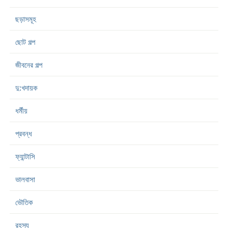
ছড়াসমূহ
ছোট গল্প
জীবনের গল্প
দু:খদায়ক
ধর্মীয়
প্রবন্ধ
ফ্যান্টাসি
ভালবাসা
ভৌতিক
রহস্য