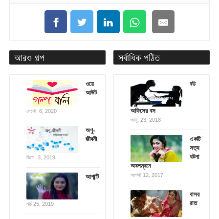
আরও গল্প
সর্বাধিক পঠিত
ওয়ে
বউ
আউট
অফিসের বস
সেপ্টে. 6, 2020
জানু. 23, 2018
অণু-
জীবনী
একটি
সত্য
ঘটনা
ডিসে. 3, 2019
অবলম্বনে
আগস্ট 12, 2017
আপান্টি
বাসর
রাত
মার্চ 25, 2019