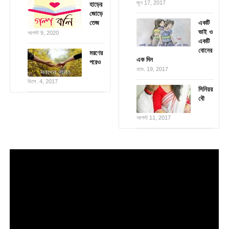
জুন 17, 2017
হাড়ের
জোড়ে
তেজ
একটি
ভাই ও
আগস্ট 9, 2020
একটি
বোনের
মরণের
এক দিন
পরেও
নভে. 19, 2017
ডিসে. 4, 2017
সিনিয়র
বৌ
আগস্ট 11, 2017