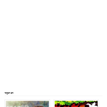
অনুরূপ গল্প