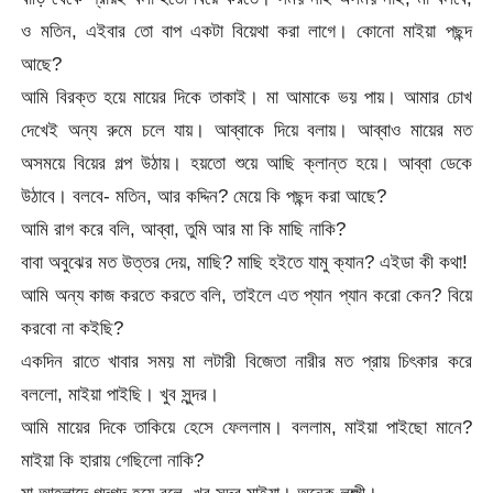
ও মতিন, এইবার তো বাপ একটা বিয়েথা করা লাগে। কোনো মাইয়া পছন্দ
আছে?
আমি বিরক্ত হয়ে মায়ের দিকে তাকাই। মা আমাকে ভয় পায়। আমার চোখ
দেখেই অন্য রুমে চলে যায়। আব্বাকে দিয়ে বলায়। আব্বাও মায়ের মত
অসময়ে বিয়ের গল্প উঠায়। হয়তো শুয়ে আছি ক্লান্ত হয়ে। আব্বা ডেকে
উঠাবে। বলবে- মতিন, আর কদ্দিন? মেয়ে কি পছন্দ করা আছে?
আমি রাগ করে বলি, আব্বা, তুমি আর মা কি মাছি নাকি?
বাবা অবুঝের মত উত্তর দেয়, মাছি? মাছি হইতে যামু ক্যান? এইডা কী কথা!
আমি অন্য কাজ করতে করতে বলি, তাইলে এত প্যান প্যান করো কেন? বিয়ে
করবো না কইছি?
একদিন রাতে খাবার সময় মা লটারী বিজেতা নারীর মত প্রায় চিৎকার করে
বললো, মাইয়া পাইছি। খুব সুন্দর।
আমি মায়ের দিকে তাকিয়ে হেসে ফেললাম। বললাম, মাইয়া পাইছো মানে?
মাইয়া কি হারায় গেছিলো নাকি?
মা আহ্লাদে গদগদ হয়ে বলে, খুব সুন্দর মাইয়া। অনেক লক্ষ্মী।