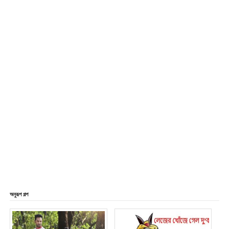
অনুরূপ গল্প