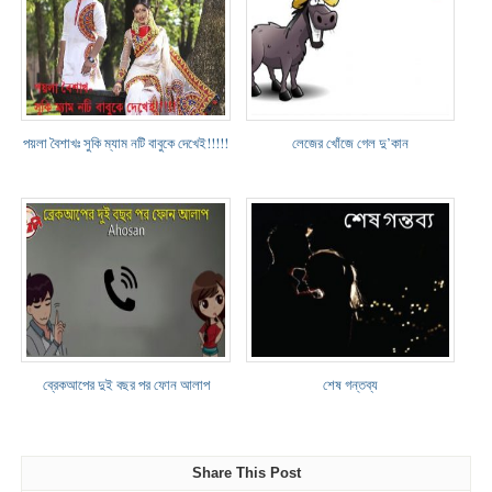
পয়লা বৈশাখঃ সুকি ম্যাম নটি বাবুকে দেখেই!!!!!
লেজের খোঁজে গেল দু’কান
ব্রেকআপের দুই বছর পর ফোন আলাপ
শেষ গন্তব্য
Share This Post