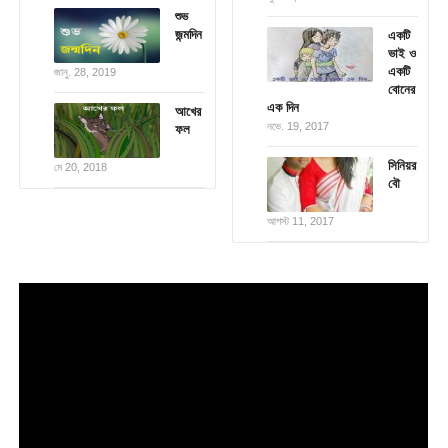
শুভ
জন্মদিন
একটি
ভাই ও
একটি
জানু. 28, 2019
বোনের
এক দিন
আখের
নভে. 19, 2017
ফল
সিনিয়র
মে 20, 2018
বৌ
আগস্ট 11, 2017