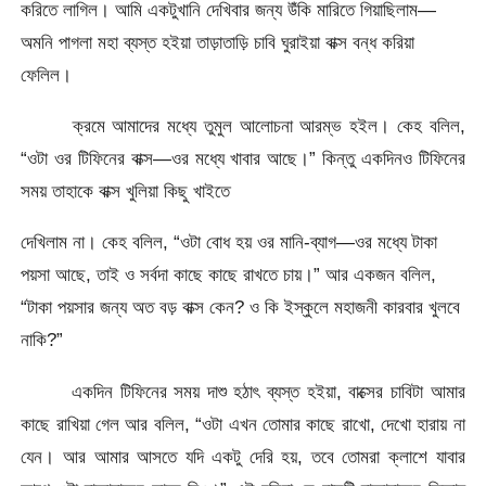
করিতে লাগিল। আমি একটুখানি দেখিবার জন্য উঁকি মারিতে গিয়াছিলাম—
অমনি পাগলা মহা ব্যস্ত হইয়া তাড়াতাড়ি চাবি ঘুরাইয়া বাক্স বন্ধ করিয়া
ফেলিল।
ক্রমে আমাদের মধ্যে তুমুল আলোচনা আরম্ভ হইল। কেহ বলিল,
“ওটা ওর টিফিনের বাক্স—ওর মধ্যে খাবার আছে।” কিন্তু একদিনও টিফিনের
সময় তাহাকে বাক্স খুলিয়া কিছু খাইতে
দেখিলাম না। কেহ বলিল, “ওটা বোধ হয় ওর মানি-ব্যাগ—ওর মধ্যে টাকা
পয়সা আছে, তাই ও সর্বদা কাছে কাছে রাখতে চায়।” আর একজন বলিল,
“টাকা পয়সার জন্য অত বড় বাক্স কেন? ও কি ইস্কুলে মহাজনী কারবার খুলবে
নাকি?”
একদিন টিফিনের সময় দাশু হঠাৎ ব্যস্ত হইয়া, বাক্সের চাবিটা আমার
কাছে রাখিয়া গেল আর বলিল, “ওটা এখন তোমার কাছে রাখো, দেখো হারায় না
যেন। আর আমার আসতে যদি একটু দেরি হয়, তবে তোমরা ক্লাশে যাবার