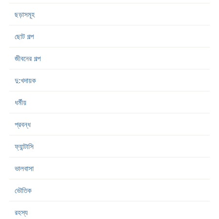
ছড়াসমূহ
ছোট গল্প
জীবনের গল্প
দু:খদায়ক
ধর্মীয়
প্রবন্ধ
ফ্যান্টাসি
ভালবাসা
ভৌতিক
রহস্য