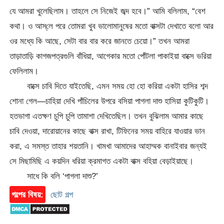
যে আমরা খুলেছিলাম। তাহলে সে নিজেই জব্দ হবে।” আমি বলিলাম, “বেশ
কথা। ও আস্‌লে পরে তোমরা খুব ভালোমানুষের মতো বাক্সটা দেখাতে বলো আর
ওর মধ্যে কি আছে, সেটা বার বার করে জানতে চেয়ো।” তখন আমরা
তাড়াতাড়ি কাগজপত্রগুলি বাঁধিয়া, আগেকার মতো পোঁটলা পাকাইয়া বাক্সে ভরিয়া
ফেলিলাম।
বাক্সে চাবি দিতে যাইতেছি, এমন সময় হো হো করিয়া একটা হাসির শব্দ
শোনা গেল—চাহিয়া দেখি পাঁচিলের উপরে বসিয়া পাগলা দাশু হাসিয়া কুটিকুটি।
হতভাগা এতক্ষণ চুপি চুপি তামাশা দেখিতেছিল। তখন বুঝিলাম আমার কাছে
চাবি দেওয়া, দারোয়ানের কাছে বাক্স রাখা, টিফিনের সময় বাহিরে যাওয়ার ভান
করা, এ সমস্ত তাহার শয়তানি। খামখা আমাদের আহাম্মক বানাইবার জন্যই
সে মিছামিছি এ কয়দিন ধরিয়া ক্রমাগত একটা বাক্স বহিয়া বেড়াইয়াছে।
সাধে কি বলি ‘পাগলা দাশু?’
গল্পের বিষয়:
ছোট গল্প