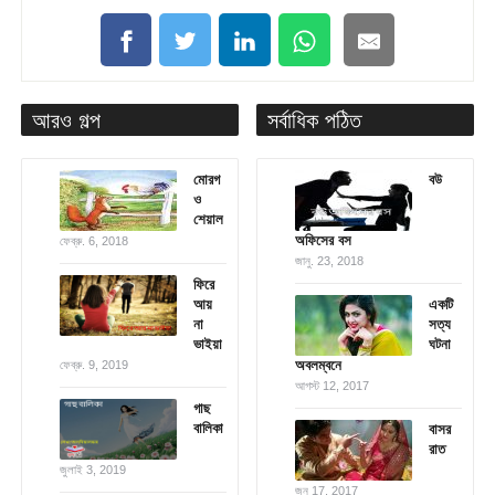
আরও গল্প
সর্বাধিক পঠিত
মোরগ
বউ
ও
শেয়াল
অফিসের বস
ফেব্রু. 6, 2018
জানু. 23, 2018
ফিরে
আয়
একটি
না
সত্য
ভাইয়া
ঘটনা
অবলম্বনে
ফেব্রু. 9, 2019
আগস্ট 12, 2017
গাছ
বা‌লিকা
বাসর
রাত
জুলাই 3, 2019
জুন 17, 2017