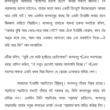
জগবন্ধুকে আমাদের ‘ক্লাশের ভালো ছেলে’ বলিয়া সকলে জানিত। সে
পড়াশুনায় ভালো হইলেও, তাহার মতো অমন একটি হিংসুটে ভিজেবেড়াল আমরা
আর দেখি নাই। দাশু একদিন জগবন্ধুর কাছে কি একটা ইংরাজি কথার মানে
জিজ্ঞাসা করিতে গিয়াছিল। জগবন্ধু তাহাকে খামখা দুকথা শুনাইয়া বলিল,
“আমার বুঝি আর খেয়ে-দেয়ে কাজ নেই? আজ এঁকে ইংরিজি বোঝাব, কাল ওঁর
অঙ্ক কষে দেব, পরশু আর একজন আসবেন আর এক ফরমাইস নিয়ে—ঐ
করি আর কি!” দাশু সাংঘাতিক
চটিয়া বলিল, “তুমি তো ভারি ছ্যাঁচড়া ছোটলোক!” জগবন্ধু পণ্ডিত মহাশয়ের
কাছে নালিশ করিল, “ঐ নতুন ছেলেটা আমায় গালাগালি দিচ্ছে।” পণ্ডিত
মহাশয় দাশুকে এমনি ধমক দিয়া দিলেন যে বেচারা একেবারে দমিয়া গেল।
আমাদের ইংরাজি পড়াইতেন বিষ্টুবাবু। জগবন্ধু তাঁহার প্রিয় ছাত্র।
পড়াইতে পড়াইতে যখনই তাঁহার বই দরকার হয়, তিনি জগবন্ধুর কাছে বই
চাহিয়া লন। একদিন তিনি পড়াইবার সময় ‘গ্রামার’ চাহিলেন, জগবন্ধু
তাড়াতাড়ি তাহার সবুজ কাপড়ের মলাট দেওয়া ‘গ্রামার’খানা বাহির করিয়া দিল।