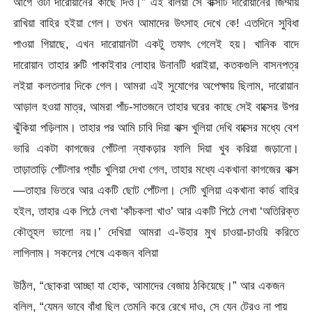
আগে ওটা দারোয়ানের কাছে দিও।” এই বলিয়া সে বাক্সটি দারোয়ানের জিম্মায়
রাখিয়া বাহির হইয়া গেল। তখন আমাদের উৎসাহ দেখে কে! এতদিনে সুবিধা
পাওয়া গিয়াছে, এখন দারোয়ানটা একটু তফাৎ গেলেই হয়। খানিক বাদে
দারোয়ান তাহার রুটি পাকাইবার লোহার উনানটি ধরাইয়া, কতকগুলি বাসনপত্র
লইয়া কলতলার দিকে গেল। আমরা এই সুযোগের অপেক্ষায় ছিলাম, দারোয়ান
আড়াল হওয়া মাত্র, আমরা পাঁচ-সাতজনে তাহার ঘরের কাছে সেই বাক্সের উপর
ঝুঁকিয়া পড়িলাম। তাহার পর আমি চাবি দিয়া বাক্স খুলিয়া দেখি বাক্সের মধ্যে বেশ
ভারি একটা কাগজের পোঁটলা ন্যাকড়ার ফালি দিয়া খুব করিয়া জড়ানো।
তাড়াতাড়ি পোঁটলার প্যাঁচ খুলিয়া দেখা গেল, তাহার মধ্যে একখানা কাগজের বাক্স
—তাহার ভিতরে আর একটি ছোট পোঁটলা। সেটি খুলিয়া একখানা কার্ড বাহির
হইল, তাহার এক পিঠে লেখা ‘কাঁচকলা খাও’ আর একটি পিঠে লেখা ‘অতিরিক্ত
কৌতূহল ভালো নয়।’ দেখিয়া আমরা এ-উহার মুখ চাওয়া-চাওয়ি করিতে
লাগিলাম। সকলের শেষে একজন বলিয়া
উঠিল, “ছোকরা আচ্ছা যা হোক, আমাদের বেজায় ঠকিয়েছে।” আর একজন
বলিল, “যেমন ভাবে বাঁধা ছিল তেমনি করে রেখে দাও, সে যেন টেরও না পায়