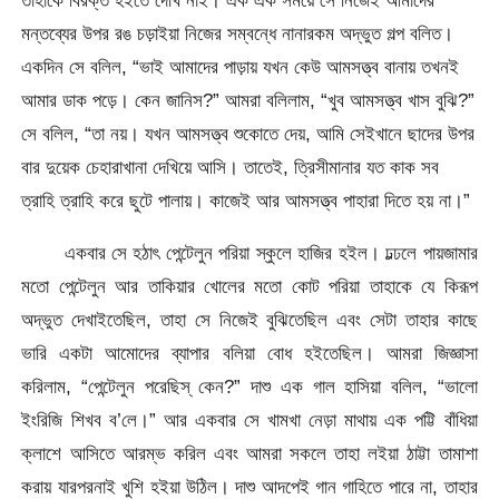
তাহাকে বিরক্ত হইতে দেখি নাই। এক এক সময়ে সে নিজেই আমাদের
মন্তব্যের উপর রঙ চড়াইয়া নিজের সম্বন্ধে নানারকম অদ্ভুত গল্প বলিত।
একদিন সে বলিল, “ভাই আমাদের পাড়ায় যখন কেউ আমসত্ত্ব বানায় তখনই
আমার ডাক পড়ে। কেন জানিস?” আমরা বলিলাম, “খুব আমসত্ত্ব খাস বুঝি?”
সে বলিল, “তা নয়। যখন আমসত্ত্ব শুকোতে দেয়, আমি সেইখানে ছাদের উপর
বার দুয়েক চেহারাখানা দেখিয়ে আসি। তাতেই, ত্রিসীমানার যত কাক সব
ত্রাহি ত্রাহি করে ছুটে পালায়। কাজেই আর আমসত্ত্ব পাহারা দিতে হয় না।”
একবার সে হঠাৎ পেন্টেলুন পরিয়া স্কুলে হাজির হইল। ঢল্ঢলে পায়জামার
মতো পেন্টেলুন আর তাকিয়ার খোলের মতো কোট পরিয়া তাহাকে যে কিরূপ
অদ্ভুত দেখাইতেছিল, তাহা সে নিজেই বুঝিতেছিল এবং সেটা তাহার কাছে
ভারি একটা আমোদের ব্যাপার বলিয়া বোধ হইতেছিল। আমরা জিজ্ঞাসা
করিলাম, “পেন্টেলুন পরেছিস্ কেন?” দাশু এক গাল হাসিয়া বলিল, “ভালো
ইংরিজি শিখব ব’লে।” আর একবার সে খামখা নেড়া মাথায় এক পট্টি বাঁধিয়া
ক্লাশে আসিতে আরম্ভ করিল এবং আমরা সকলে তাহা লইয়া ঠাট্টা তামাশা
করায় যারপরনাই খুশি হইয়া উঠিল। দাশু আদপেই গান গাহিতে পারে না, তাহার