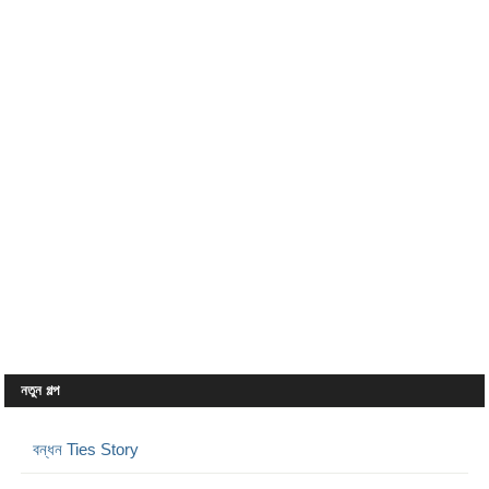
নতুন গল্প
বন্ধন Ties Story