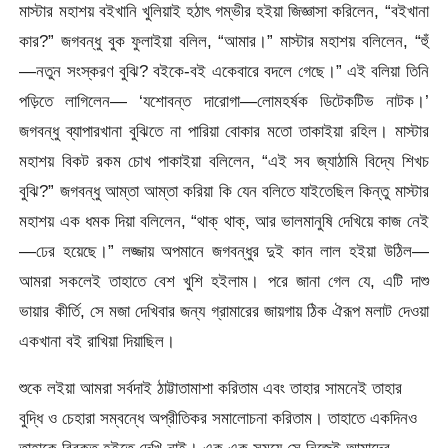
মাস্টার মহাশয় বইখানি খুলিয়াই হঠাৎ গম্ভীর হইয়া জিজ্ঞাসা করিলেন, “বইখানা
কার?” জগবন্ধু বুক ফুলাইয়া বলিল, “আমার।” মাস্টার মহাশয় বলিলেন, “হুঁ
—নতুন সংস্করণ বুঝি? বইকে-বই একেবারে বদলে গেছে।” এই বলিয়া তিনি
পড়িতে লাগিলেন— ‘যশোবন্ত দারোগা—লোমহর্ষক ডিটেকটিভ নাটক।’
জগবন্ধু ব্যাপারখানা বুঝিতে না পারিয়া বোকার মতো তাকাইয়া রহিল। মাস্টার
মহাশয় বিকট রকম চোখ পাকাইয়া বলিলেন, “এই সব জ্যাঠামি বিদ্যে শিখচ
বুঝি?” জগবন্ধু আম্তা আম্তা করিয়া কি যেন বলিতে যাইতেছিল কিন্তু মাস্টার
মহাশয় এক ধমক দিয়া বলিলেন, “থাক্ থাক্, আর ভালমানুষি দেখিয়ে কাজ নেই
—ঢের হয়েছে।” লজ্জায় অপমানে জগবন্ধুর দুই কান লাল হইয়া উঠিল—
আমরা সকলেই তাহাতে বেশ খুশি হইলাম। পরে জানা গেল যে, এটি দাশু
ভায়ার কীর্তি, সে মজা দেখিবার জন্য গ্রামারের জায়গায় ঠিক ঐরূপ মলাট দেওয়া
একখানা বই রাখিয়া দিয়াছিল।
শুকে লইয়া আমরা সর্বদাই ঠাট্টাতামাশা করিতাম এবং তাহার সামনেই তাহার
বুদ্ধি ও চেহারা সম্বন্ধে অপ্রীতিকর সমালোচনা করিতাম। তাহাতে একদিনও