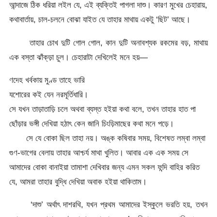
আন্দাজে ঠিক ধরিয়া লইল যে, এই ব্যক্তিই পাগলা দাশু। কারণ মুখের চেহারায়,
কথাবার্তায়, চাল-চলনে বোঝা যাইত যে তাহার মাথায় একটু ‘ছিট’ আছে।
তাহার চোখ দুটি গোল গোল, কান দুটি অনাবশ্যক রকমের বড়, মাথায়
এক বস্তা ঝাঁক্‌ড়া চুল। চেহারাটা দেখিলেই মনে হয়—
ণদেহ খর্বকায় মুণ্ড তাহে ভারি
যশোরের কই যেন নরমূর্তিধারি।
সে যখন তাড়াতাড়ি চলে অথবা ব্যস্ত হইয়া কথা বলে, তখন তাহার হাত পা
ছোঁড়ার ভঙ্গী দেখিয়া হঠাৎ কেন জানি চিংড়িমাছের কথা মনে পড়ে।
সে যে বোকা ছিল তাহা নয়। অঙ্ক কষিবার সময়, বিশেষত লম্বা লম্বা
গুণ-ভাগের বেলায় তাহার আশ্চর্য মাথা খুলিত। আবার এক এক সময় সে
আমাদের বোকা বানাইয়া তামাশা দেখিবার জন্য এমন সকল ফন্দি বাহির করিত
যে, আমরা তাহার বুদ্ধি দেখিয়া অবাক হইয়া থাকিতাম।
‘দাশু’ অর্থাৎ দাশরথি, যখন প্রথম আমাদের ইস্কুলে ভরতি হয়, তখন