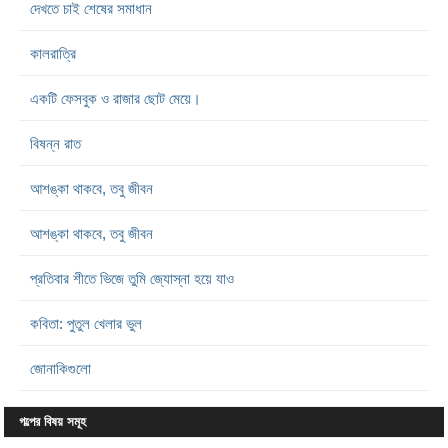
দেখতে চাই শেষের সমাধান
কালরাত্রি
একটি ফেসবুক ও রাজার ছোট মেয়ে।
বিষন্ন রাত
আশঙ্কা থাকবে, তবু জীবন
আশঙ্কা থাকবে, তবু জীবন
প্রতিবার শীতে ভিজে তুমি জ্যোস্না হয়ে যাও
কবিতা: পুতুল খেলার ভুল
জোনাকিগুলো
গল্পের বিষয় সমূহ