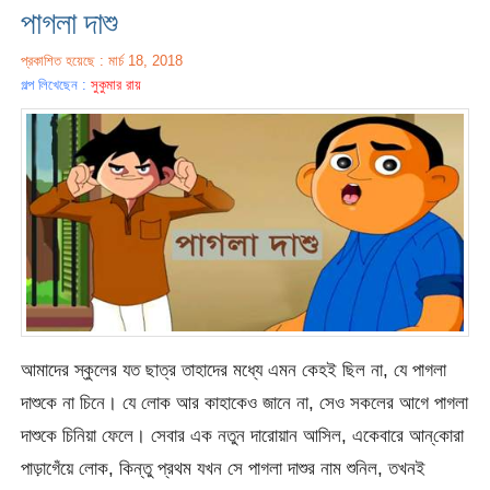
পাগলা দাশু
প্রকাশিত হয়েছে : মার্চ 18, 2018
গল্প লিখেছেন :
সুকুমার রায়
আমাদের স্কুলের যত ছাত্র তাহাদের মধ্যে এমন কেহই ছিল না, যে পাগলা
দাশুকে না চিনে। যে লোক আর কাহাকেও জানে না, সেও সকলের আগে পাগলা
দাশুকে চিনিয়া ফেলে। সেবার এক নতুন দারোয়ান আসিল, একেবারে আন্‌কোরা
পাড়াগেঁয়ে লোক, কিন্তু প্রথম যখন সে পাগলা দাশুর নাম শুনিল, তখনই