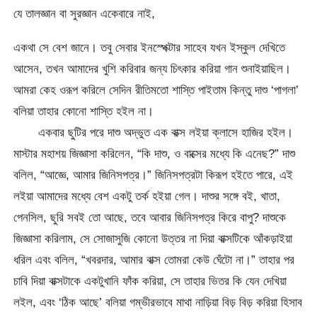
যে তালজ্ঞান বা সুরজ্ঞান একেবারে নাই,
একথা সে বেশ জানে। তবু সেবার ইনস্পেক্টার সাহেব যখন ইস্কুল দেখিতে
আসেন, তখন আমাদের খুশি করিবার জন্য চিৎকার করিয়া গান শুনাইয়াছিল।
আমরা কেহ ওরূপ করিলে সেদিন রীতিমতো শাস্তি পাইতাম কিন্তু দাশু ‘পাগলা’
বলিয়া তাহার কোনো শাস্তি হইল না।
একবার ছুটির পরে দাশু অদ্ভুত এক বাক্স লইয়া ক্লাসে হাজির হইল।
মাস্টার মহাশয় জিজ্ঞাসা করিলেন, “কি দাশু, ও বাক্সের মধ্যে কি এনেছ?” দাশু
বলিল, “আজ্ঞে, আমার জিনিসপত্র।” জিনিসপত্রটা কিরূপ হইতে পারে, এই
লইয়া আমাদের মধ্যে বেশ একটু তর্ক হইয়া গেল। দাশুর সঙ্গে বই, খাতা,
পেনসিল, ছুরি সবই তো আছে, তবে আবার জিনিসপত্র কিরে বাপু? দাশুকে
জিজ্ঞাসা করিলাম, সে সোজাসুজি কোনো উত্তর না দিয়া বাক্সটিকে আঁকড়াইয়া
ধরিল এবং বলিল, “খবরদার, আমার বাক্স তোমরা কেউ ঘেঁটো না।” তাহার পর
চাবি দিয়া বাক্সটাকে একটুখানি ফাঁক করিয়া, সে তাহার ভিতর কি যেন দেখিয়া
লইল, এবং ‘ঠিক আছে’ বলিয়া গম্ভীরভাবে মাথা নাড়িয়া বিড় বিড় করিয়া হিসাব