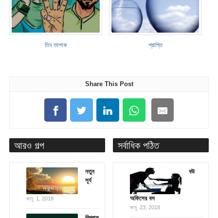
তিন তালাক
প্রাপ্তি
Share This Post
আরও গল্প
সর্বাধিক পঠিত
নতুন
বউ
সূর্য
অফিসের বস
জানু. 1, 2018
জানু. 23, 2018
বিশ্বাস