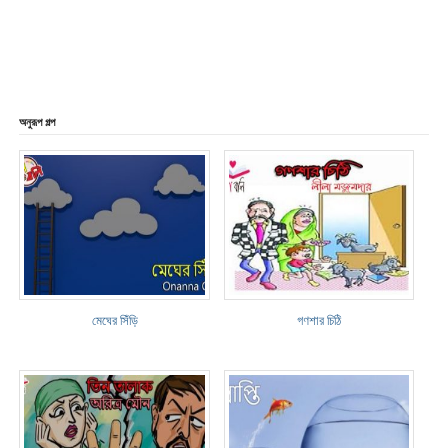
অনুরূপ গল্প
মেঘের সিঁড়ি
গণশার চিঠি