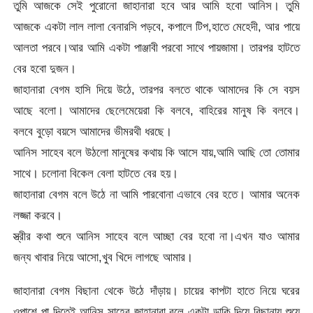
তুমি আজকে সেই পুরোনো জাহানারা হবে আর আমি হবো আনিস। তুমি
আজকে একটা লাল লালা বেনারসি পড়বে, কপালে টিপ,হাতে মেহেদী, আর পায়ে
আলতা পরবে।আর আমি একটা পাঞ্জাবী পরবো সাথে পায়জামা। তারপর হাটতে
বের হবো দুজন।
জাহানারা বেগম হাসি দিয়ে উঠে, তারপর বলতে থাকে আমাদের কি সে বয়স
আছে বলো। আমাদের ছেলেমেয়েরা কি বলবে, বাহিরের মানুষ কি বলবে।
বলবে বুড়ো বয়সে আমাদের ভীমরথী ধরছে।
আনিস সাহেব বলে উঠলো মানুষের কথায় কি আসে যায়,আমি আছি তো তোমার
সাথে। চলোনা বিকেল বেলা হাটতে বের হয়।
জাহানারা বেগম বলে উঠে না আমি পারবোনা এভাবে বের হতে। আমার অনেক
লজ্জা করবে।
স্ত্রীর কথা শুনে আনিস সাহেব বলে আচ্ছা বের হবো না।এখন যাও আমার
জন্য খাবার নিয়ে আসো,খুব খিদে লাগছে আমার।
জাহানারা বেগম বিছানা থেকে উঠে দাঁড়ায়। চায়ের কাপটা হাতে নিয়ে ঘরের
ওপাশে পা দিতেই আনিস সাহেব জাহানারা বলে একটা ডাকি দিয়ে বিছানায় শুয়ে