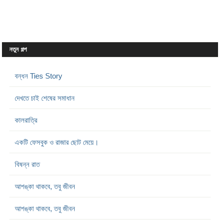
নতুন গল্প
বন্ধন Ties Story
দেখতে চাই শেষের সমাধান
কালরাত্রি
একটি ফেসবুক ও রাজার ছোট মেয়ে।
বিষন্ন রাত
আশঙ্কা থাকবে, তবু জীবন
আশঙ্কা থাকবে, তবু জীবন