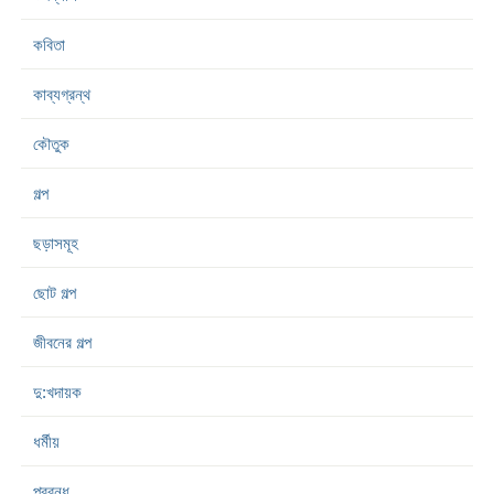
কবিতা
কাব্যগ্রন্থ
কৌতুক
গল্প
ছড়াসমূহ
ছোট গল্প
জীবনের গল্প
দু:খদায়ক
ধর্মীয়
প্রবন্ধ