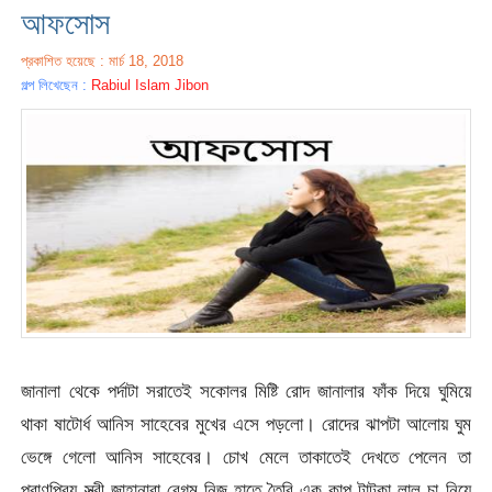
আফসোস
প্রকাশিত হয়েছে : মার্চ 18, 2018
গল্প লিখেছেন :
Rabiul Islam Jibon
জানালা থেকে পর্দাটা সরাতেই সকােলর মিষ্টি রোদ জানালার ফাঁক দিয়ে ঘুমিয়ে
থাকা ষাটোর্ধ আনিস সাহেবের মুখের এসে পড়লো। রোদের ঝাপটা আলোয় ঘুম
ভেঙ্গে গেলো আনিস সাহেবের। চোখ মেলে তাকাতেই দেখতে পেলেন তা
প্রাণপ্রিয় স্ত্রী জাহানারা বেগম নিজ হাতে তৈরি এক কাপ টাটকা লাল চা নিয়ে