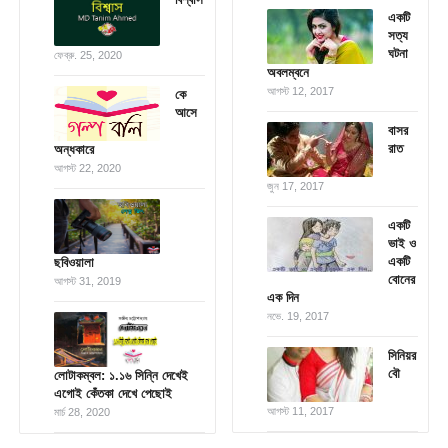
একটি
সত্য
ঘটনা
ফেব্রু. 25, 2020
অবলম্বনে
আগস্ট 12, 2017
কে
আসে
বাসর
রাত
অন্ধকারে
আগস্ট 22, 2020
জুন 17, 2017
একটি
ভাই ও
একটি
ছবিওয়ালা
বোনের
আগস্ট 31, 2019
এক দিন
নভে. 19, 2017
সিনিয়র
বৌ
লোটাকম্বল: ১.১৬ সিন্নি দেখেই
এগোই কেঁতকা দেখে পেছোই
আগস্ট 11, 2017
মার্চ 28, 2020