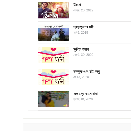
ঠিকানা
ফেব্রু. 20, 2019
স্বপ্নপূরণের সঙ্গী
মার্চ 5, 2018
ক্ষুধিত পাষাণ
সেপ্টে. 30, 2020
ভাল্লুক এবং দুই বন্ধু
মে 13, 2020
অজান্তে ভালোবাসা
জুলাই 18, 2020