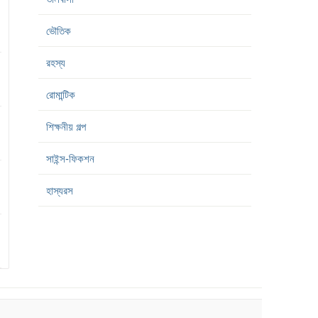
ভৌতিক
রহস্য
রোমান্টিক
শিক্ষনীয় গল্প
সাইন্স-ফিকশন
হাস্যরস