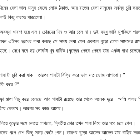
িনের বেলা ভাল মানুষ সেজে লোক ঠকাত, আর রাতের বেলা মানুষের সর্বস্ব চুরি ক
য কেউ কিছু করতে পারতোনা।
বস্থা খারাপ হয়ে এল। চোরদের দিন ও আর চলে না। দুই বন্ধু ভারি মুশকিলে পর
া যখন এইসব দুঃখের কথা বলছে সে সময় দেখা গেল একজন বুড়ো লোক সামনের রাস্
 পড়ছে। দেখে মনে হয় লোকটা খুব ধার্মিক।বৃদ্ধের পেছন পেছন তার একটা গাধা চলে
ধা টা চুরি করা যাক। তারপর গাধাটা বিক্রি করে ভাল মত ভোজ লাগাবো। ”
 কি করে ?”
ুড়ো মাথা নিচু করে চলেছে আর গাধাটা রয়েছে তার থেকে অনেক দূরে। আমি গাধার 
 সরিয়ে ফেলবে। তারপর সব কাজ আমার।
িয়ে বুড়োর সঙ্গে চলতে লাগলো, দ্বিতীয় চোর তখন গাধা নিয়ে তার ঘরে চলে গেল।
জনের গল্পে বেশ কিছু সময় কেটে গেল। তারপর বুড়ো আস্তে আস্তে তার বাড়ির দর