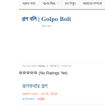
প্রথম পাতা
গল্পের বিষয়
গল্প লিখুন
আমাদের সম্পর্কে
গল্প বলি | Golpo Boli
গল্পের ভুবন
You are here:
Home
ছোট গল্প
রূপকথার গল্প
(No Ratings Yet)
রূপকথার গল্প
প্রকাশিত হয়েছে : মার্চ 15, 2018
গল্প লিখেছেন :
সংগৃহীত