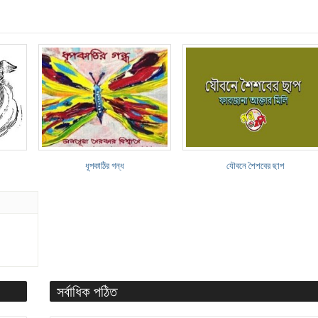
ধূপকাঠির গন্ধ
যৌবনে শৈশবের ছাপ
সর্বাধিক পঠিত