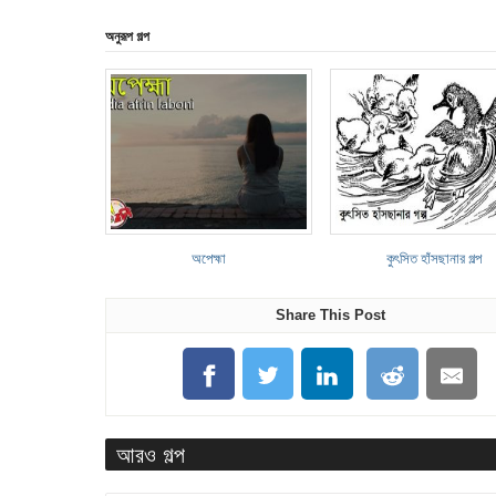
অনুরূপ গল্প
অপেহ্মা
কুৎসিত হাঁসছানার গল্প
Share This Post
আরও গল্প