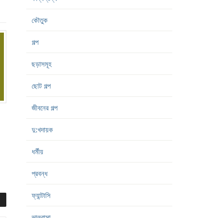
কৌতুক
গল্প
ছড়াসমূহ
ছোট গল্প
জীবনের গল্প
দু:খদায়ক
ধর্মীয়
প্রবন্ধ
ফ্যান্টাসি
ভালবাসা