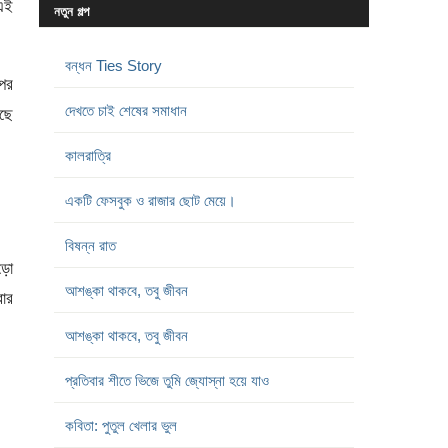
এই
নতুন গল্প
বন্ধন Ties Story
পর
দেখতে চাই শেষের সমাধান
াছে
কালরাত্রি
একটি ফেসবুক ও রাজার ছোট মেয়ে।
বিষন্ন রাত
ড়ো
আশঙ্কা থাকবে, তবু জীবন
বার
আশঙ্কা থাকবে, তবু জীবন
প্রতিবার শীতে ভিজে তুমি জ্যোস্না হয়ে যাও
কবিতা: পুতুল খেলার ভুল