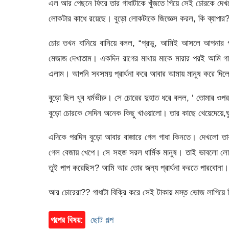
এল আর পেছনে ফিরে তার গাধাটাকে খুঁজতে গিয়ে সেই চোরকে দ
লোকটার কাধে রয়েছে। বুড়ো লোকটাকে জিজ্ঞেস করল, কি ব্যাপার
চোর তখন বানিয়ে বানিয়ে বলল, “প্রভু, আমিই আসলে আপনার 
মেজাজ দেখাতাম। একদিন রাগের মাথায় মাকে মারার পরই আমি গাধা
এলাম। আপনি সবসময় প্রার্থনা করে আবার আমায় মানুষ করে দিল
বুড়ো ছিল খুব ধর্মভীরু। সে চোরের দুহাত ধরে বলল, ‘ তোমার ও
বুড়ো চোরকে সেদিন অনেক কিছু খাওয়ালো। তার কাছে খেয়েদেয়ে,ঘ
এদিকে পরদিন বুড়ো আবার বাজারে গেল গাধা কিনতে। দেখলো তা
গেল বেজায় খেপে। সে সহজ সরল ধার্মিক মানুষ। তাই ভাবলো লো
তুই পাপ করেছিস? আমি আর তোর জন্য প্রার্থনা করতে পারবোনা।
আর চোরেরা?? গাধাটা বিক্রি করে সেই টাকায় মস্ত ভোজ লাগিয়ে
গল্পের বিষয়:
ছোট গল্প