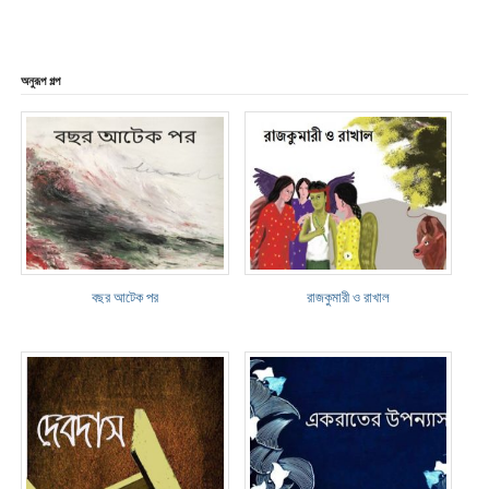
অনুরূপ গল্প
বছর আটেক পর
রাজকুমারী ও রাখাল