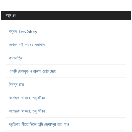
নতুন গল্প
বন্ধন Ties Story
দেখতে চাই শেষের সমাধান
কালরাত্রি
একটি ফেসবুক ও রাজার ছোট মেয়ে।
বিষন্ন রাত
আশঙ্কা থাকবে, তবু জীবন
আশঙ্কা থাকবে, তবু জীবন
প্রতিবার শীতে ভিজে তুমি জ্যোস্না হয়ে যাও