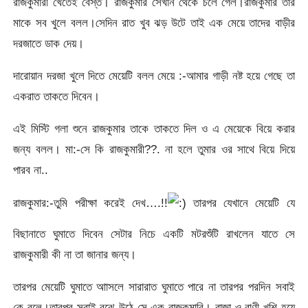
রাজকুমারী খেতেই বেস্ত। রাজকুমার সেখান থেকে চলে গেল।রাজকুমার তার
মাকে সব খুলে বলল।সেদিন রাত খুব ঝড় উটে তাই এক মেয়ে তাদের বাড়ীর
দরজাতে ডাক দেয়।
দারোয়ান দরজা খুলে দিতে মেয়েটি বলল মেয়ে :-আমার গাড়ী নষ্ট হয়ে গেছে তা
একরাত তাকতে দিবেন।
এই মিস্টি গলা শুনে রাজকুমার তাকে তাকতে দিল ও এ মেয়েকে বিয়ে করার
জন্য বলল। মা:-সে কি রাজকুমারী??. না হলে তুমার ওর সাথে বিয়ে দিয়ে
পারব না..
রাজকুমার:-তুমি পরীক্ষা করেই দেখ….!!
তারপর যেখানে মেয়েটি যে
বিছানাতে ঘুমাতে দিবেন সেটার নিচে একটি মটরশুঁটি রাখলেন যাতে সে
রাজকুমারী কী না তা জানার জন্য।
তারপর মেয়েটি ঘুমাতে আাসলে সারারাত ঘুমাতে পারে না তারপর পরদিন সবাই
কে বলে।তারপর সবাই বুঝে উঠে সে এক রাজুকুমারি। রাজা ও রাণী খুশি হয়ে