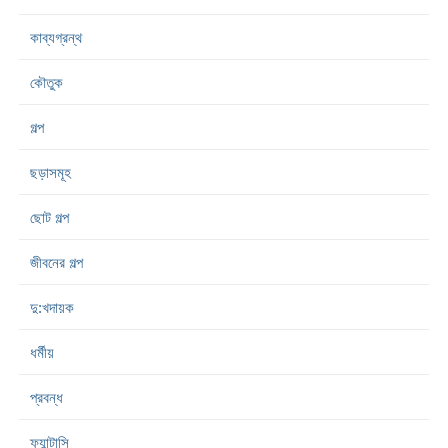
কাব্যগ্রন্থ
কৌতুক
গল্প
ছড়াসমূহ
ছোট গল্প
জীবনের গল্প
দু:খদায়ক
ধর্মীয়
প্রবন্ধ
ফ্যান্টাসি