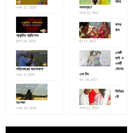
ঘটনা
অবলম্বনে
ফেব্রু. 17, 2020
আগস্ট 12, 2017
বাসর
রাত
প্রকৃতির প্রতিশোধ
জুলাই 14, 2020
জুন 17, 2017
একটি
ভাই ও
একটি
বোনের
সত্যিকারের ভালোবাসা
এক দিন
ফেব্রু. 9, 2020
নভে. 19, 2017
সিনিয়র
বৌ
অপেক্ষা
আগস্ট 11, 2017
ফেব্রু. 24, 2019