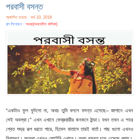
পরবাসী বসন্ত
প্রকাশিত হয়েছে : মার্চ 10, 2018
গল্প লিখেছেন :
অধরা(অবহেলিত বালিকা)
“একটাও ফুল ফুটলো না, অথচ তুমি বললে বসন্ত এসেছে– জাপানে এখন
সেই অবস্থা।” এখন এখানে ফেব্রুয়ারীর কনকনে ঠান্ডা। যখন তখন এ শহর
শ্বেত শুভ্র রূপ ধরতে পারে, হিমেল বাতাসে তারই বার্তা। গাছ গুলো এখনও
নিরাবরণ। ফুলেরা এখনও ফোটেনি এখানে। অথচ বসন্ত চলে এসেছে প্রায়।