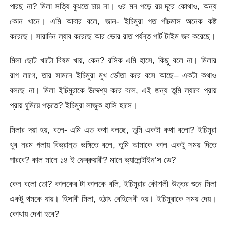
পারছ না? মিলা সত্যি বুঝতে চায় না। ওর মন পড়ে রয় দূরে কোথাও, অন্য
কোন খানে। এমি আবার বলে, জান- ইচিমুরা গত পাঁচমাস অনেক কষ্ট
করেছে। সারাদিন ল্যাব করেছে আর ভোর রাত পর্যন্ত পার্ট টাইম জব করেছে।
মিলা ছোট খাটো বিষম খায়, কেন? রসিক এমি হাসে, কিছু বলে না। মিলার
রাগ লাগে, তার সামনে ইচিমুরা মুখ ভোঁতা করে বসে আছে– একটা কথাও
বলছে না। মিলা ইচিমুরাকে উদ্দেশ্য করে বলে, এই জন্য তুমি ল্যাবে প্রায়
প্রায় ঘুমিয়ে পড়তে? ইচিমুরা লাজুক হাসি হাসে।
মিলার দয়া হয়, বলে- এমি এত কথা বলছে, তুমি একটা কথা বলো? ইচিমুরা
খুব নরম গলায় বিভ্রান্ত ভঙ্গিতে বলে, তুমি আমাকে কাল একটু সময় দিতে
পারবে? কাল মানে ১৪ ই ফেব্রুয়ারী? মানে ভ্যালেন্টাইন’স ডে?
কেন বলো তো? কালকের টা কালকে বলি, ইচিমুরার কৌশলী উত্তর শুনে মিলা
একটু থমকে যায়। হিসাবী মিলা, হঠাৎ বেহিসেবী হয়। ইচিমুরাকে সময় দেয়।
কোথায় দেখা হবে?