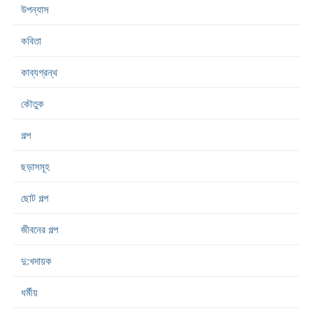
উপন্যাস
কবিতা
কাব্যগ্রন্থ
কৌতুক
গল্প
ছড়াসমূহ
ছোট গল্প
জীবনের গল্প
দু:খদায়ক
ধর্মীয়