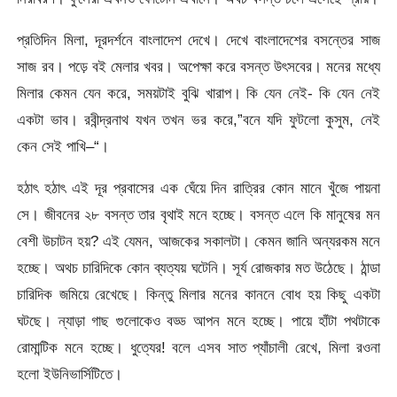
প্রতিদিন মিলা, দূরদর্শনে বাংলাদেশ দেখে। দেখে বাংলাদেশের বসন্তের সাজ
সাজ রব। পড়ে বই মেলার খবর। অপেক্ষা করে বসন্ত উৎসবের। মনের মধ্যে
মিলার কেমন যেন করে, সময়টাই বুঝি খারাপ। কি যেন নেই- কি যেন নেই
একটা ভাব। রবীন্দ্রনাথ যখন তখন ভর করে,”বনে যদি ফুটলো কুসুম, নেই
কেন সেই পাখি–“।
হঠাৎ হঠাৎ এই দূর প্রবাসের এক ঘেঁয়ে দিন রাত্রির কোন মানে খুঁজে পায়না
সে। জীবনের ২৮ বসন্ত তার বৃথাই মনে হচ্ছে। বসন্ত এলে কি মানুষের মন
বেশী উচাটন হয়? এই যেমন, আজকের সকালটা। কেমন জানি অন্যরকম মনে
হচ্ছে। অথচ চারিদিকে কোন ব্যত্যয় ঘটেনি। সূর্য রোজকার মত উঠেছে। ঠান্ডা
চারিদিক জমিয়ে রেখেছে। কিন্তু মিলার মনের কাননে বোধ হয় কিছু একটা
ঘটছে। ন্যাড়া গাছ গুলোকেও বড্ড আপন মনে হচ্ছে। পায়ে হাঁটা পথটাকে
রোমান্টিক মনে হচ্ছে। ধুত্যের! বলে এসব সাত প্যাঁচালী রেখে, মিলা রওনা
হলো ইউনিভার্সিটিতে।