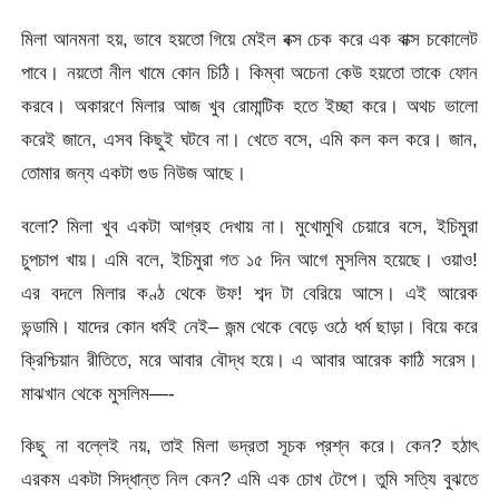
মিলা আনমনা হয়, ভাবে হয়তো গিয়ে মেইল বক্স চেক করে এক বাক্স চকোলেট
পাবে। নয়তো নীল খামে কোন চিঠি। কিম্বা অচেনা কেউ হয়তো তাকে ফোন
করবে। অকারণে মিলার আজ খুব রোমান্টিক হতে ইচ্ছা করে। অথচ ভালো
করেই জানে, এসব কিছুই ঘটবে না। খেতে বসে, এমি কল কল করে। জান,
তোমার জন্য একটা গুড নিউজ আছে।
বলো? মিলা খুব একটা আগ্রহ দেখায় না। মুখোমুখি চেয়ারে বসে, ইচিমুরা
চুপচাপ খায়। এমি বলে, ইচিমুরা গত ১৫ দিন আগে মুসলিম হয়েছে। ওয়াও!
এর বদলে মিলার কণ্ঠ থেকে উফ! শব্দ টা বেরিয়ে আসে। এই আরেক
ভন্ডামি। যাদের কোন ধর্মই নেই– জন্ম থেকে বেড়ে ওঠে ধর্ম ছাড়া। বিয়ে করে
ক্রিশ্চিয়ান রীতিতে, মরে আবার বৌদ্ধ হয়ে। এ আবার আরেক কাঠি সরেস।
মাঝখান থেকে মুসলিম—-
কিছু না বল্লেই নয়, তাই মিলা ভদ্রতা সূচক প্রশ্ন করে। কেন? হঠাৎ
এরকম একটা সিদ্ধান্ত নিল কেন? এমি এক চোখ টেপে। তুমি সত্যি বুঝতে