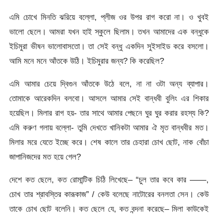
এমি চোখে মিনতি ঝরিয়ে বল্লো, প্লীজ ওর উপর রাগ করো না। ও খুবই
ভালো ছেলে। আমরা যখন হাই স্কুলে ছিলাম। তখন আমাদের এক বন্ধুকে
ইচিমুরা ভীষন ভালোবাসতো। তা সেই বন্ধু একদিন সুইসাইড করে বসলো।
আমি মনে মনে আঁতকে উঠি। ইচিমুরার জন্য? কি করেছিল?
এমি আমার চেয়ে দ্বিগুন আঁতকে উঠে বলে, না না ওটা অন্য ব্যাপার।
তোমাকে আরেকদিন বলবো। আসলে আমার সেই বান্ধবী বুলিং এর শিকার
হয়েছিল। মিলার রাগ হয়- তার সাথে আমার পেছনে ঘুর ঘুর করার রহস্য কি?
এমি করুণ গলায় বল্লো- তুমি দেখতে খানিকটা আমার ঐ মৃত বান্ধবীর মত।
মিলার মরে যেতে ইচ্ছে করে। শেষ কালে তার চেহারা চোখ ছোট, নাক বোঁচা
জাপানিজদের মত হয়ে গেল?
দেশে কত ছেলে, কত রোমান্টিক চিঠি লিখেছে– “চুল তার কবে কার ——,
চোখ তার শ্রাবস্তির কারূকাজ” / কেউ বলেছে নাটোরের বনলতা সেন। কেউ
তাকে চোখ ছোট বলেনি। কত ছেলে যে, কত বন্দনা করেছে– মিলা কাউকেই