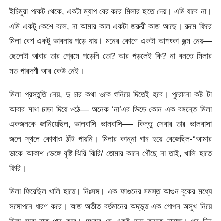
ইচিমুরা পকেট থেকে, একটা ম্যাপ বের করে মিলার হাতে দেয়। এমি যাবে না।
এমি একটু কেশে বলে, না আমার কাল একটা জরুরী কাজ আছে। রুমে ফিরে
মিলা বেশ একটু ভাবনায় পড়ে যায়। মনের কোণে একটা আশংকা জন্ম নেয়—
ছেলেটা আবার তার প্রেমে পড়েনি তো? আর পড়লেই কি? না বলতে মিলার
মত পারদর্শী আর কেউ নেই।
মিলা প্রস্তুতি নেয়, দু চার কথা ওকে শুনিয়ে দিতেই হবে। পুরোনো কষ্ট টা
আবার মাথা চাড়া দিয়ে ওঠে— অনেক ‘না’এর ভিড়ে কোন এক বসন্তে মিলা
একজনকে জানিয়েছিল, ভালবাসি ভালবাসি—- কিন্তু সেবার তার ভালবাসা
জলে স্থলে কোথাও ঠাঁই পায়নি। মিলার কান্না গান হয়ে বেজেছিল-“আমার
ডাকে আকাশ ভেঙ্গে বৃষ্টি ঝিরি ঝিরি/ তোমার কানে পৌঁছে না তাই, খালি হাতে
ফিরি।
মিলা ফিরেছিল খালি হাতে। নিঃসঙ্গ। এক ফাগুনের সমস্ত আগুন বুকের মধ্যে
সঙ্গোপনে ধারণ করে। আজ অতীত বর্তমানের অদ্ভূত এক গোপন অসুখ নিয়ে