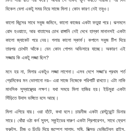
মিলা সারা রাত পার করে। আবার সে একই ভুল করতে নারাজ। পর দিন
বিকেল বেলা একটু সময় নিয়ে সাজে মিলা। কোন কারণ নেই তবুও।
কালো জিন্সের সাথে সবুজ জমিনে, কালো কাজের একটা ফতুয়া পরে। ঝলমলে
রোদ হওয়াতে, আর বাতাসের চোখ রাঙ্গানি নেই দেখে হাল্কা মানানসই একটা
কালো জ্যাকেট পরে নেয়। গলায় কালো স্কার্ফ। কপালে সবুজ টিপ দিয়ে
তারপর চোখটা আঁকে। যেন কোন গোপন অভিসারে যাচ্ছে। অকারণ এই
সজ্জায় কি একটু লজ্জা ছিল?
মনে হয় না, মিলার একটুও লজ্জা লাগেনা। এসব দেশে সজ্জা’র প্রথম শর্ত
প্রেমিকের মন ভোলানো নয়– এরা সাজে নিজেকে পরিপাটি রাখতে। এটা নাকি
মানসিক সুস্বাস্থ্যের লক্ষণ। যথা সময়ে মিলা হাজির হয়। ইচিমুরা একটা
সিঁড়িতে উদাস ভঙ্গিতে বসে আছে।
মিলা এগিয়ে যায়। ওরা হাঁটে, কথা বলে। চায়নীজ একটা রেস্টুরেন্টে ডিনার
সারে। ধোঁয়া ওঠা কর্ন স্যুপ, স্কুইডের দারুণ একটা প্রিপারেশন, সাথে ফ্রেশ
ফ্রুটস, চীজ ও চিংড়ি দিয়ে জম্পেশ সালাদ, সুষি, মিক্সড ভেজিটেবল রাইস,