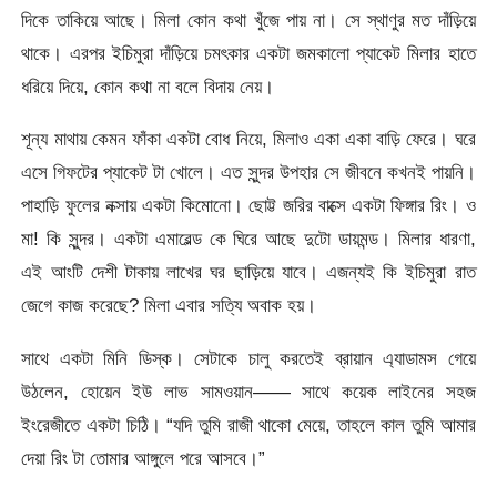
দিকে তাকিয়ে আছে। মিলা কোন কথা খুঁজে পায় না। সে স্থাণুর মত দাঁড়িয়ে
থাকে। এরপর ইচিমুরা দাঁড়িয়ে চমৎকার একটা জমকালো প্যাকেট মিলার হাতে
ধরিয়ে দিয়ে, কোন কথা না বলে বিদায় নেয়।
শূন্য মাথায় কেমন ফাঁকা একটা বোধ নিয়ে, মিলাও একা একা বাড়ি ফেরে। ঘরে
এসে গিফটের প্যাকেট টা খোলে। এত সুন্দর উপহার সে জীবনে কখনই পায়নি।
পাহাড়ি ফুলের নক্সায় একটা কিমোনো। ছোট্ট জরির বাক্সে একটা ফিঙ্গার রিং। ও
মা! কি সুন্দর। একটা এমারেল্ড কে ঘিরে আছে দুটো ডায়মন্ড। মিলার ধারণা,
এই আংটি দেশী টাকায় লাখের ঘর ছাড়িয়ে যাবে। এজন্যই কি ইচিমুরা রাত
জেগে কাজ করেছে? মিলা এবার সত্যি অবাক হয়।
সাথে একটা মিনি ডিস্ক। সেটাকে চালু করতেই ব্রায়ান এ্যাডামস গেয়ে
উঠলেন, হোয়েন ইউ লাভ সামওয়ান—— সাথে কয়েক লাইনের সহজ
ইংরেজীতে একটা চিঠি। “যদি তুমি রাজী থাকো মেয়ে, তাহলে কাল তুমি আমার
দেয়া রিং টা তোমার আঙ্গুলে পরে আসবে।”