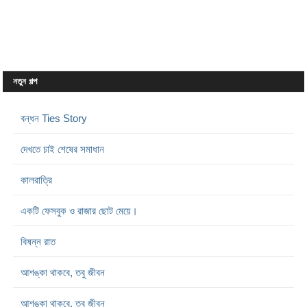
নতুন গল্প
বন্ধন Ties Story
দেখতে চাই শেষের সমাধান
কালরাত্রি
একটি ফেসবুক ও রাজার ছোট মেয়ে।
বিষন্ন রাত
আশঙ্কা থাকবে, তবু জীবন
আশঙ্কা থাকবে, তবু জীবন