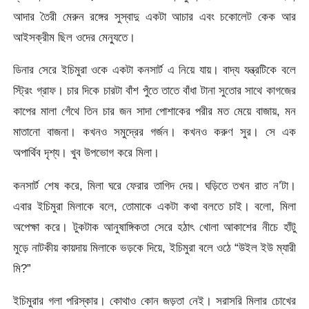
আদার তৈরী মেরুন রঙ্গের সুস্বাদু একটা আচার এবং চকোলেট কেক আর
আইসক্রীম ছিল ওদের মেন্যুতে।
ডিনার সেরে ইচিমুরা ওকে একটা কনসার্ট এ নিয়ে যায়। বাদ্য যন্ত্রটিকে বলে
স্ট্রিং গ্রাফ। চার দিকে চারটা বাঁশ পুঁতে তাতে বাঁধা টানা সুতোর সাথে কাগজের
কাপের মালা গেঁথে তিন চার জন সাদা পোশাকের পরীর মত মেয়ে বাজায়, মন
মাতানো বাজনা। কখনও সমুদ্রের গর্জন। কখনও করুণ সুর। সে এক
অপার্থিব দৃশ্য। খুব উপভোগ করে মিলা।
কনসার্ট শেষ করে, মিলা ঘরে ফেরার তাগিদ দেয়। ঘড়িতে তখন রাত ন’টা।
এবার ইচিমুরা মিলাকে বলে, তোমাকে একটা কথা বলতে চাই। বলো, মিলা
অপেক্ষা করে। টুকটাক আনুষাঙ্গিকতা সেরে হঠাৎ খোলা আকাশের নীচে হাঁটু
মুড়ে নাটকীয় কায়দায় মিলাকে ভড়কে দিয়ে, ইচিমুরা বলে ওঠে “উইল ইউ ম্যারী
মি?”
ইচিমুরার গলা পরিস্কার। কোথাও কোন জড়তা নেই। সরাসরি মিলার চোখের