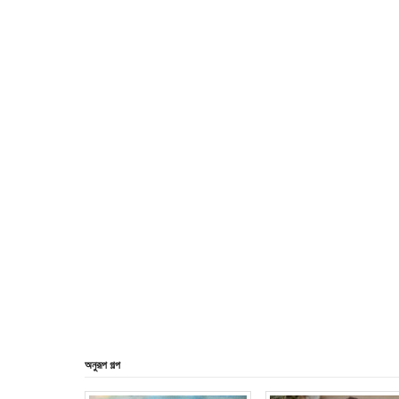
অনুরূপ গল্প