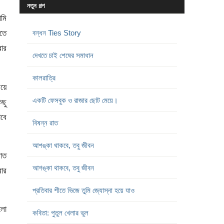
নতুন গল্প
আমি
িতে
বন্ধন Ties Story
রার
দেখতে চাই শেষের সমাধান
কালরাত্রি
য়ে
একটি ফেসবুক ও রাজার ছোট মেয়ে।
িছু
াবে
বিষন্ন রাত
আশঙ্কা থাকবে, তবু জীবন
রাত
আশঙ্কা থাকবে, তবু জীবন
রার
প্রতিবার শীতে ভিজে তুমি জ্যোস্না হয়ে যাও
ালো
কবিতা: পুতুল খেলার ভুল