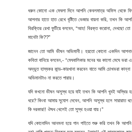
ধরুন কোনো এক মেঘলা দিনে আপনি কেবলমাত্র অফিস থেকে ফিরলে
আপনার হাতে হাত রেখে বৃষ্টিতে ভেজার বায়না করি, তখন কি আপনি ঠ
বিরক্তির রেখা ফুটিয়ে বলবেন, “আহ! বিরক্ত করোনা, দেখছো ত
মানেটা কি??”
জানেন তো আমি ভীষন অভিমানী। হয়তো কোনো একদিন আপনার 
কবিতা বানিয়ে বলবেন,- “মেঘবালিকার মনের ঘর কালো মেঘে ভরা 
অদ্ভুত হাস্যকর কান্ড-কারখানা করবেন যাতে আমি চোখভরা কান্ন
অভিমানটাও না করতে পারায়।
যদি কখনো ভীষন অসুস্থ হয়ে যাই তখন কি আপনি খুবই অস্থির হয়
ধরে? কিংবা আমায় সুযোগ দেবেন, আপনি অসুস্থ হলে সারারাত ধ
কি দরকার!! ঔষধ খেলেই তো সুস্থ হওয়া যায়।”
যদি কোনোদিন আনমনা হয়ে গান গাইতে শুরু করি তখন কি আপনি নি