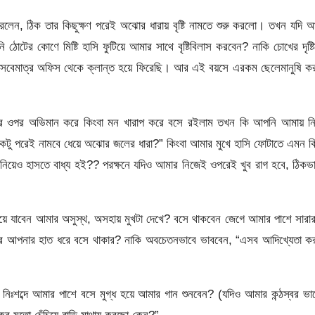
ন, ঠিক তার কিছুক্ষণ পরেই অঝোর ধারায় বৃষ্টি নামতে শুরু করলো। তখন যদি 
োটের কোণে মিষ্টি হাসি ফুটিয়ে আমার সাথে বৃষ্টিবিলাস করবেন? নাকি চোখের দৃষ্ট
ো সবেমাত্র অফিস থেকে ক্লান্ত হয়ে ফিরেছি। আর এই বয়সে এরকম ছেলেমানুষি ক
ওপর অভিমান করে কিংবা মন খারাপ করে বসে রইলাম তখন কি আপনি আমায় নি
একটু পরেই নামবে ধেয়ে অঝোর জলের ধারা?” কিংবা আমার মুখে হাসি ফোটাতে এমন ক
া নিয়েও হাসতে বাধ্য হই?? পরক্ষনে যদিও আমার নিজেই ওপরেই খুব রাগ হবে, ঠিকভ
ে যাবেন আমার অসুস্থ, অসহায় মুখটা দেখে? বসে থাকবেন জেগে আমার পাশে সারা
রে আপনার হাত ধরে বসে থাকার? নাকি অবচেতনভাবে ভাববেন, “এসব আদিখ্যেতা ক
ঃশব্দে আমার পাশে বসে মুগ্ধ হয়ে আমার গান শুনবেন? (যদিও আমার কন্ঠস্বর ভ