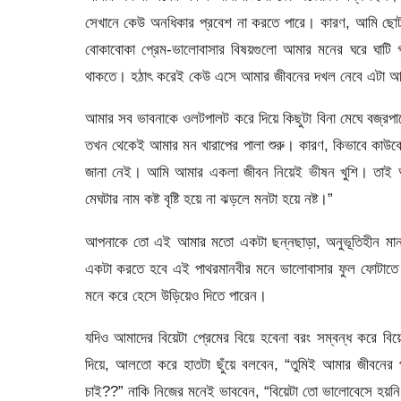
সেখানে কেউ অনধিকার প্রবেশ না করতে পারে। কারণ, আমি ছোটব
বোকাবোকা প্রেম-ভালোবাসার বিষয়গুলো আমার মনের ঘরে ঘাটি
থাকতে। হঠাৎ করেই কেউ এসে আমার জীবনের দখল নেবে এটা আম
আমার সব ভাবনাকে ওলটপালট করে দিয়ে কিছুটা বিনা মেঘে বজ্রপ
তখন থেকেই আমার মন খারাপের পালা শুরু। কারণ, কিভাবে কাউ
জানা নেই। আমি আমার একলা জীবন নিয়েই ভীষন খুশি। তাই আ
মেঘটার নাম কষ্ট বৃষ্টি হয়ে না ঝড়লে মনটা হয়ে নষ্ট।”
আপনাকে তো এই আমার মতো একটা ছন্নছাড়া, অনুভূতিহীন মানবী
একটা করতে হবে এই পাথরমানবীর মনে ভালোবাসার ফুল ফোটাতে।
মনে করে হেসে উড়িয়েও দিতে পারেন।
যদিও আমাদের বিয়েটা প্রেমের বিয়ে হবেনা বরং সম্বন্ধ করে 
দিয়ে, আলতো করে হাতটা ছুঁয়ে বলবেন, “তুমিই আমার জীবনের প্
চাই??” নাকি নিজের মনেই ভাববেন, “বিয়েটা তো ভালোবেসে হয়নি