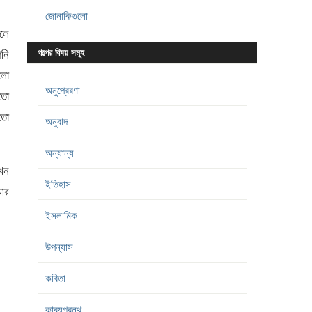
জোনাকিগুলো
ললে
পনি
গল্পের বিষয় সমূহ
ালো
অনুপ্রেরণা
য়তো
 তো
অনুবাদ
অন্যান্য
খন
ইতিহাস
 আর
ইসলামিক
উপন্যাস
কবিতা
কাব্যগ্রন্থ