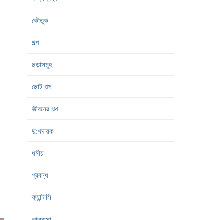
কৌতুক
গল্প
ছড়াসমূহ
ছোট গল্প
জীবনের গল্প
দু:খদায়ক
ধর্মীয়
প্রবন্ধ
ফ্যান্টাসি
ভালবাসা