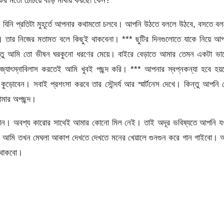
ের মতো চেঁচিয়ে বাড়ি মাথায় করছো কেন?”
 যিনি প্রতিটা মুহূর্তে আপনার কথামতো চলবে। আপনি উঠতে বললে উঠবে, বসতে ব
। তার নিজের মতামত বলে কিছুই থাকবেনা। *** ছুটির দিনগুলোতে যাকে নিয়ে আ
। কিন্তু আমি তো ভীষন ঘরকুনো ধরণের মেয়ে। বাইরে বেড়াতে আমার তেমন একটা ভ
জ্যোৎস্নাবিলাস করতেই আমি খুবই পছন্দ করি। *** আপনার স্বপ্নকন্যা হবে হ
 কুড়োবেন। সবাই প্রশংসা করবে তার সৌন্দর্য আর স্মার্টনেস দেখে। কিন্তু আপনি
আমার অপছন্দ।
ধান। অবশ্য কারোর সাথেই আমার কোনো মিল নেই। তাই অদূর ভবিষ্যতে আপনি য
েন, আমি তখন মেঘলা আকাশ দেখতে দেখতে মনের খেয়ালে গুনগুন করে গান গাইবো।
 থাকবো।