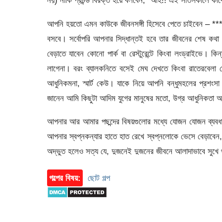
নয়) নাকি প্রচন্ড বিরক্ত হয়ে বলবেন, “আহ!! এই সাতসকালে কাক
আপনি হয়তো এমন কাউকে জীবনসঙ্গী হিসেবে পেতে চাইবেন – ***
বসবে। সর্বোপরি আপনার সিদ্ধান্তই হবে তার জীবনের শেষ কথা
বেড়াতে যাবেন কোনো পার্ক বা রেস্টুরেন্টে কিংবা লংড্রাইভে
লাগেনা। বরং ব্যালকনিতে বসেই মেঘ দেখতে কিংবা রাতেরবেলা 
আধুনিকমনা, স্মার্ট কেউ। যাকে নিয়ে আপনি বন্ধুমহলের প্রশংসা
জানেন আমি কিছুটা আদিম যুগের মানুষের মতো, উগ্র আধুনিকতা 
আপনার আর আমার পছন্দের বিষয়গুলোর মধ্যে যোজন যোজন ব্যব
আপনার স্বপ্নকন্যার হাতে হাত রেখে স্বপ্নলোকে ভেসে বেড়াব
অদ্ভুত হলেও সত্য যে, দুজনেই দুজনের জীবনে আলাদাভাবে সুখে
গল্পের বিষয়:
ছোট গল্প