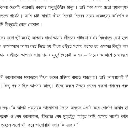
েলা থেকেই বাড়াবাড়ি রকমের অনুভূতিহীন মানুষ। তাই আর সবার মতো ন্যাকান্যা
 গড়তে পারেনি। আমি চাই সারাটা জীবন নিজেই নিজের মনের একচ্ছত্র অধিপতি হ
ি কিছুতেই মেনে নেবোনা।
াতের মতো হুট করেই আপনার সাথে আমার জীবনের গাঁটছড়া বাধার সিদ্ধান্ত নেয়া হ
কে ভালোবেসে আপন করে নিতে হয় কিংবা গুছিয়ে সংসার করতে হয় এসবের কিছুই আম
মার জীবনে আপনার ছায়া পড়ার মুহূর্ত থেকেই আমার – “মনের আকাশে মেঘ জমে
 ভালোবাসার মায়াজালে কিংবা রুপের মহিমায় বাধতে পারবেনা। তাই আপনাকেই কি
 কিছু প্রশ্ন ছিল আপনার কাছে। ইচ্ছে করলে উত্তর দেবেন নয়তো পাগলের প্রল
বিয়ে তবুও কি আপনি প্রত্যেক ভালোবাসা দিবসে অন্তত একটি করে গোলাপ আমার হ
রথম ও শেষ ভালোবাসা, জীবনের শেষ মুহূর্তটুকু পর্যন্ত আমি তোমার সাথেই কাট
 তাহলে এতো ঘটা করে ভালোবাসি বলার কি দরকার!”