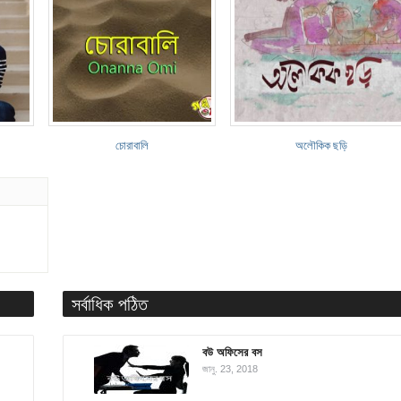
চোরাবালি
অলৌকিক ছড়ি
সর্বাধিক পঠিত
বউ অফিসের বস
জানু. 23, 2018