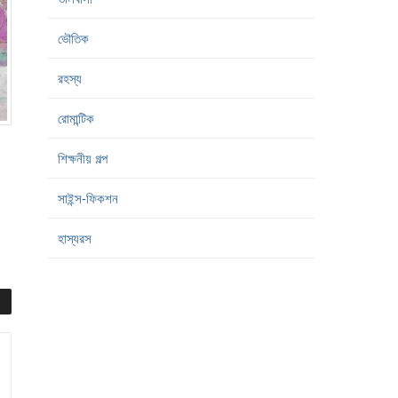
ভৌতিক
রহস্য
রোমান্টিক
শিক্ষনীয় গল্প
সাইন্স-ফিকশন
হাস্যরস