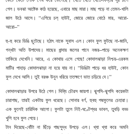
কেটে কেটে লোক শেষ করে ফেলেছে। যেতে যেতে যেতে-বিস্তর দূর চলে
গেল। ভবঝা আষ্টেক কাঠ হয়েছে, এবারে মাছ মারা। মাছ পড়ে না তেমন-খালি
জাল উঠে আসে। ‘‘এগিয়ে চল‌্ হাউই, জোরে জোরে বোঠে মার, আরো-
আরো–’’
হু-হু করে ডিঙি ছুটেছে। হঠাৎ নাকে সুবাস এল। কোন ফুল ফুটছে না-জানি,
গন্ধটা অতি উপাদেয়। মাছের ধান্দায় জলের পানে নজর–পাড়ে অনেকক্ষণ
তাকিয়ে দেখেনি। আরে, এ কোথায় এসে গেছে! কোদালঝাড়া নিশ্চয়-এরকম
মাটির পাহাড় কোদালঝাড়া না হয়ে যায় না। ‘‘ডিঙিটা পাড়ে ধর হাউই, কোন
ফুল দেখে আসি। তুই বরঞ্চ উনুন ধরিয়ে ততক্ষণে ভাত চড়িয়ে দে।’’
কোদালঝাড়ার উপরে উঠে গেল। দিব্যি চৌরস জায়গা। ঝুপসি-ঝুপসি কয়েকটা
চারাগাছ, তারই একটায় ফুল ধরেছে। সোনার বর্ণ, হুবহু পদ্মফুলের চেহারা।
এক ফুলেই চারিদিক আলো। ফুলটা তুলে নিই-ঘণ্টেশ্বর ভাবল, তুবড়ি বড্ড
খুশি হবে ফুল পেয়ে।
টান দিয়েছে-বোঁটা না ছিঁড়ে গাছসুদ্ধ উপড়ে এল। খ্যা খ্যা করে অমনি