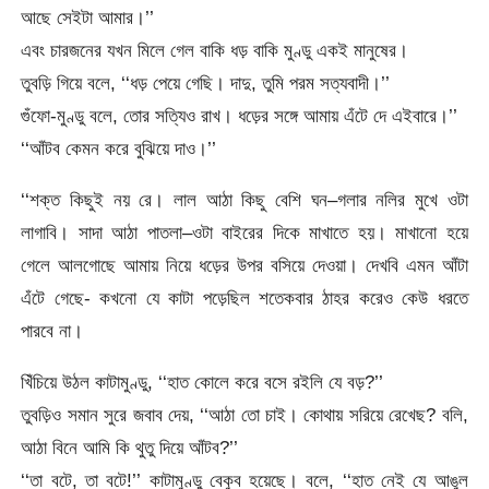
আছে সেইটা আমার।’’
এবং চারজনের যখন মিলে গেল বাকি ধড় বাকি মুণ্ডু একই মানুষের।
তুবড়ি গিয়ে বলে, ‘‘ধড় পেয়ে গেছি। দাদু, তুমি পরম সত্যবাদী।’’
গুঁফো-মুণ্ডু বলে, তোর সত্যিও রাখ। ধড়ের সঙ্গে আমায় এঁটে দে এইবারে।’’
‘‘আঁটব কেমন করে বুঝিয়ে দাও।’’
‘‘শক্ত কিছুই নয় রে। লাল আঠা কিছু বেশি ঘন–গলার নলির মুখে ওটা
লাগাবি। সাদা আঠা পাতলা–ওটা বাইরের দিকে মাখাতে হয়। মাখানো হয়ে
গেলে আলগোছে আমায় নিয়ে ধড়ের উপর বসিয়ে দেওয়া। দেখবি এমন আঁটা
এঁটে গেছে- কখনো যে কাটা পড়েছিল শতেকবার ঠাহর করেও কেউ ধরতে
পারবে না।
খিঁচিয়ে উঠল কাটামুণ্ডু, ‘‘হাত কোলে করে বসে রইলি যে বড়?’’
তুবড়িও সমান সুরে জবাব দেয়, ‘‘আঠা তো চাই। কোথায় সরিয়ে রেখেছ? বলি,
আঠা বিনে আমি কি থুতু দিয়ে আঁটব?’’
‘‘তা বটে, তা বটে!’’ কাটামুণ্ডু বেকুব হয়েছে। বলে, ‘‘হাত নেই যে আঙুল