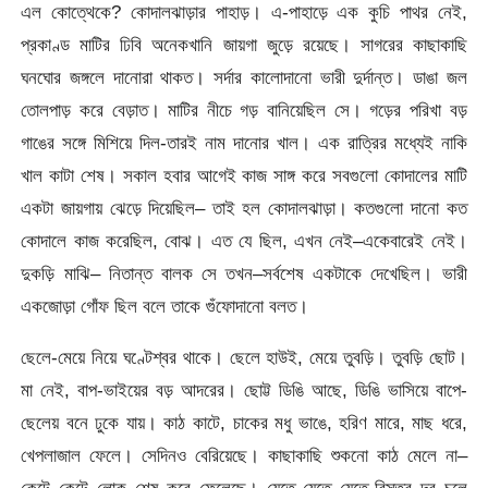
এল কোত্থেকে? কোদালঝাড়ার পাহাড়। এ-পাহাড়ে এক কুচি পাথর নেই,
প্রকাণ্ড মাটির ঢিবি অনেকখানি জায়গা জুড়ে রয়েছে। সাগরের কাছাকাছি
ঘনঘোর জঙ্গলে দানোরা থাকত। সর্দার কালোদানো ভারী দুর্দান্ত। ডাঙা জল
তোলপাড় করে বেড়াত। মাটির নীচে গড় বানিয়েছিল সে। গড়ের পরিখা বড়
গাঙের সঙ্গে মিশিয়ে দিল-তারই নাম দানোর খাল। এক রাত্রির মধ্যেই নাকি
খাল কাটা শেষ। সকাল হবার আগেই কাজ সাঙ্গ করে সবগুলো কোদালের মাটি
একটা জায়গায় ঝেড়ে দিয়েছিল– তাই হল কোদালঝাড়া। কতগুলো দানো কত
কোদালে কাজ করেছিল, বোঝ। এত যে ছিল, এখন নেই–একেবারেই নেই।
দুকড়ি মাঝি– নিতান্ত বালক সে তখন–সর্বশেষ একটাকে দেখেছিল। ভারী
একজোড়া গোঁফ ছিল বলে তাকে গুঁফোদানো বলত।
ছেলে-মেয়ে নিয়ে ঘণ্টেশ্বর থাকে। ছেলে হাউই, মেয়ে তুবড়ি। তুবড়ি ছোট।
মা নেই, বাপ-ভাইয়ের বড় আদরের। ছোট্ট ডিঙি আছে, ডিঙি ভাসিয়ে বাপে-
ছেলেয় বনে ঢুকে যায়। কাঠ কাটে, চাকের মধু ভাঙে, হরিণ মারে, মাছ ধরে,
খেপলাজাল ফেলে। সেদিনও বেরিয়েছে। কাছাকাছি শুকনো কাঠ মেলে না–