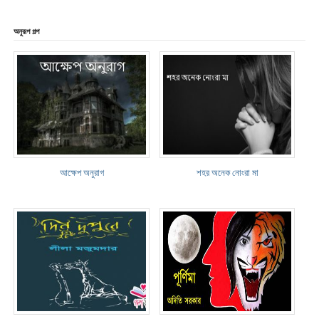
অনুরূপ গল্প
আক্ষেপ অনুরাগ
শহর অনেক নোংরা মা