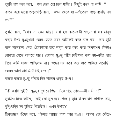
তুবড়ি রাগ করে বলে, ‘‘গাল দেবে তো চলে যাচ্ছি। কিছুই করব না আমি।’’
কাতর হয়ে দানো তাড়াতাড়ি বলে, ‘‘কখন থেকে হা –পিত্যেশ পড়ে রয়েছি বল
তো?’’
তুবড়ি বলে, ‘‘বোঝ না কেন দাদু। ওরা হল কাঠ-কাটা মাছ-মারা সব মানুষ
ধড়ের উপর মুণ্ডুখানা যেমন-তেমন ভাবে আঁটলেই কাজ চলে যায়। আর তুমি
হলে দানোদের সেরা গুঁফোদানো-হাত লম্বা করে করে করে আকাশের চাঁদটাও
বোধহয় পেড়ে আনতে পার। তোমার মুণ্ডু আঁটা চাট্টিখানা কথা নয়–কাঁচা হাত
নিয়ে আমি সাহস পাচ্ছিলাম না। ওদের সব করে করে হাত পাকিয়ে এনেছি।
কেমন আহা মরি এঁটে দিই দেখ।’’
বলতে বলতে মুণ্ডু বসিয়ে দিল দানোর ধড়ের উপর।
‘‘কী করলি তুই?’’ মুণ্ডুর মুখ যে পিছন দিকে পড়ে গেল—কী সর্বনাশ!’’
তুবড়িও জিভ কাটল, ‘‘তাই তো ভুল হয়ে গেছে। তুমি যা বকাবকি লাগালে দাদু,
বুদ্ধিশুদ্ধি সব ঘুলিয়ে গিয়েছিল। এখন উপায়?’’
তিক্তমুখে গুঁফো বলে, ‘‘উপায় আমার মাথা আর মুণ্ডু। আবার তো কেঁচে-