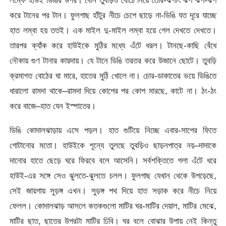
লম্ফে হাউই ডিঙির উপর। বোন তুবড়িও বোঠে নিয়ে তৈরি-ঝপাৎ ঝপ ঝপ-ঝপ
করে টানের পর টান। ফুলগাছ হাঁটুর নীচে চেপে ছাড়ে না-ডিঙি যত দূরে যাচ্ছে
হাত লম্বা হয় ততই। এক মাইল দু-মাইল লম্বা হয়ে গেল দেখতে দেখতে।
তারপর ক্যাঁক করে হাউইকে মুঠির মধ্যে এঁটে ধরল। টানছে-কাছি বেঁধে
নৌকায় গুণ টানার কায়দায়। যে টানে ডিঙি তরতর করে উজানে ছোটে। তুবড়ি
ক্রমাগত বোঠের ঘা মারে, হাতের মুঠি খোলে না। চোর-ডাকাতের ভয়ে ডিঙিতে
ধারালো রামদা থাকে–রামদা দিয়ে কোপের পর কোপ মারছে, কাটে না। ঠং-ঠং
করে বাজে–হাত যেন ইস্পাতের।
ডিঙি কোদালঝাড়ায় এসে পড়ল। হাত গুটিয়ে নিচ্ছে এবার-সাপের ফিতে
গোটানোর মতো। হাউইকে শূন্যে তুলছে তুবড়িও ছাড়নপাত্র নয়–দাদাকে
দানোর হাতে ছেড়ে ঘরে ফিরবে বলে আসেনি। সর্বশক্তিতে গলা এঁটে ধরে
হাউই-এর সঙ্গে সেও ঝুলতে-ঝুলতে চলল। ফুলগাছ যেখান থেকে উপড়েছে,
সেই জায়গায় সুড়ঙ্গ এখন। সুড়ঙ্গ পথ দিয়ে হাত সড়াক করে নীচে নিয়ে
ফেলল। কোদালঝাড় আসলে কতকগুলো মাটির ঘর-মাটির দেয়াল, মাটির মেঝে,
মাটির ছাত, ছাতের উপরটা মাটির ঢিবি। ঘর বলে বোঝার উপায় নেই কিন্তু