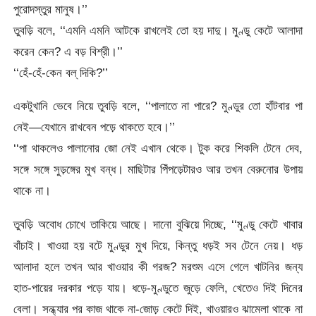
পুরোদস্তুর মানুষ।’’
তুবড়ি বলে, ‘‘এমনি এমনি আটকে রাখলেই তো হয় দাদু। মুণ্ডু কেটে আলাদা
করেন কেন? এ বড় বিশ্রী।’’
‘‘হেঁ-হেঁ-কেন বল্‌ দিকি?’’
একটুখানি ভেবে নিয়ে তুবড়ি বলে, ‘‘পালাতে না পারে? মুণ্ডুর তো হাঁটবার পা
নেই—যেখানে রাখবেন পড়ে থাকতে হবে।’’
‘‘পা থাকলেও পালানোর জো নেই এখান থেকে। টুক করে শিকলি টেনে দেব,
সঙ্গে সঙ্গে সুড়ঙ্গের মুখ বন্ধ। মাছিটার পিঁপড়েটারও আর তখন বেরুনোর উপায়
থাকে না।
তুবড়ি অবোধ চোখে তাকিয়ে আছে। দানো বুঝিয়ে দিচ্ছে, ‘‘মুণ্ডু কেটে খাবার
বাঁচাই। খাওয়া হয় বটে মুণ্ডুর মুখ দিয়ে, কিন্তু ধড়ই সব টেনে নেয়। ধড়
আলাদা হলে তখন আর খাওয়ার কী গরজ? মরশুম এসে গেলে খাটনির জন্য
হাত-পায়ের দরকার পড়ে যায়। ধড়ে-মুণ্ডুতে জুড়ে ফেলি, খেতেও দিই দিনের
বেলা। সন্ধ্যার পর কাজ থাকে না-জোড় কেটে দিই, খাওয়ারও ঝামেলা থাকে না