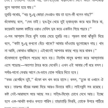
নেই। লোহা-ইস্পাতের নয়, তালপত্তোর খাঁড়া-কোপ দিলে কাটে না–জোড়
খুলে আলাদা হয়ে যায়।’’
তুবড়ি শুধোয়, ‘‘ধড় মুণ্ডু জোড়া দেওয়াও যায় তা হলে-কী বলেন দাদু?’’
গুঁফোদাদু বলে, ‘‘দেব তাই। দুধ-টুধ খেয়ে তুই ড্যাংড্যাং করে ঘরে ফিরে যা,
কয়েকটা মরশুম কাটিয়ে ওরাও দেখিস দুম করে একদিন গিয়ে পড়বে।’’
এ-সব আশ্বাস নিয়ে খুশি হবার মেয়ে তুবড়ি নয়। প্রবল মাথা ঝাঁকুনি দিয়ে
বলে, ‘‘কাটা মুণ্ডু কখনো বেঁচে থাকে? আমায় ভাঁওতায় ভুলোচ্ছেন দাদু। খাব
না আমি, কোথাও যাচ্ছিনে। এইখানেই আপনার কাছে পড়ে মরে থাকব।’’
গুঁফোদানো মুশকিলে পড়েছে মনে হয়। নির্দোষ মানুষ ঝপাত করে আস্তানায়
এসে পড়েছে—অতশত ঠাহর করে দেখেনি। এখন এই আবার গোঁ ধরে বসল।
সর্দার-দানো ফেরার আগে যে-ভাবে হোক সরিয়ে দিতে হবে।
‘‘বড্ড রেগেছিস তুই,’’ গুঁফো খল খল করে হাসে। বলল, ‘‘ঢুকে যা ওখানে ঐ
ঘরে। তারপর বাঁয়ের দরজা দিয়ে আরও ভিতরে যাবি। লাইনবন্দি সব রয়েছে।
কষ্ট নেই-আরামসে শুয়ে আছে সব। সত্যি-মিথ্যে চোখে দেখে আয়। ইচ্ছে
হলে এক-আধটা কথাও বলতে পারিস। তাড়াতাড়ি ফিরবি, তোকে উপরে পাঠিয়ে