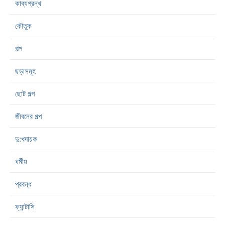
কাব্যগ্রন্থ
কৌতুক
গল্প
ছড়াসমূহ
ছোট গল্প
জীবনের গল্প
দু:খদায়ক
ধর্মীয়
প্রবন্ধ
ফ্যান্টাসি