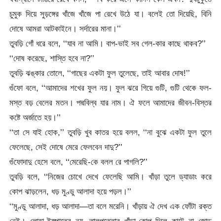
চুমুক দিয়ে সুড়ঙ্গের খাঁজে খাঁজে পা রেখে উঠে যা। বলেই তো দিয়েছি, বিনি
দোষে আমরা আটকাইনে। সর্দারের মানা।’’
তুবড়ি গোঁ ধরে বলে, ‘‘যাব না আমি। বাপ-ভাই সব গেল-কার কাছে থাকব?’’
‘‘দোষ করেছে, শাস্তি হবে না?’’
তুবড়ি ঝঙ্কার তোলে, ‘‘গাছের একটা ফুল তুলেছে, তাই আবার দোষ!’’
গুঁফো বলে, ‘‘আমাদের শখের ফুল নয়। ফুল ঝরে গিয়ে গুটি, গুটি থেকে ফল-
মস্ত বড় বেলের মতন। পদ্মবিল্ব যার নাম। ঐ ফলে আমাদের জীবন-বিস্তর
কষ্টে অর্জাতে হয়।’’
‘‘তা সে যাই হোক,’’ তুবড়ি খুব কাতর হয়ে বলল, ‘‘না বুঝে একটা ফুল তুলে
ফেলেছে, সেই দোষে মেরে ফেলবেন দাদু?’’
গুঁফোদাদু হেসে বলে, ‘‘মেরেছি-কে বলল রে পাগলি?’’
তুবড়ি বলে, ‘‘নিজের চোখে দেখে ফেলেছি আমি। খাঁড়া তুলে ড্যাডাং করে
কোপ ঝাড়লেন, ধড় মুণ্ডু আলাদা হয়ে পড়ল।’’
‘‘মুণ্ডু আলাদা, ধড় আলাদা—তা বলে মরেনি। খাঁড়ায় ঐ দেখ এক ফোঁটা রক্ত