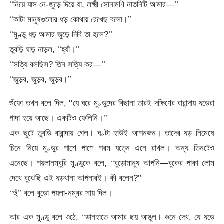
‘‘নিয়ে যাস নে-জুড়ে দিয়ে যা, লক্ষ্মী সোনামণি নাতনিটি আমার—’’
‘‘কাটা মানুষগুলোর ধড় কোথায় রেখেছ বলো।’’
‘‘মুণ্ডু ধড় আমার জুড়ে দিবি তা হলে?’’
তুবড়ি ঘাড় নাড়ল, ‘‘হ্যাঁ।’’
‘‘সত্যি বলছিস? তিন সত্যি কর—’’
‘‘জুড়ব, জুড়ব, জুড়ব।’’
গুঁফো তখন বলে দিল, ‘‘যে ঘরে মুণ্ডুদের বিছানা তারই দক্ষিণের বারান্দায় ধড়েরা
গাদা হয়ে আছে। একটিও ফেলিনি।’’
এক ছুটে তুবড়ি বারান্দায় গেল। ঘণ্টা হাউই আপনজন। তাদের ধড় নিমেষে
চিনে নিয়ে মুণ্ডুর পাশে পাশে পরম যত্নে এনে রাখল। অন্য তিনটেও
এনেছে। পয়লানম্বুরি মুণ্ডুকে বলে, ‘‘বুড়োমানুষ আপনি—বুকের পাকা লোম
দেখে বুঝেছি এই ধড়খানা আপনারই। কী বলেন?’’
‘‘হুঁ’’ বলে বুড়ো পয়লা-নম্বর সায় দিল।
আর এক মুণ্ডু বলে ওঠে, ‘‘ডানহাতে আমার ছয় আঙুল। গুনে দেখ, যে ধড়ে