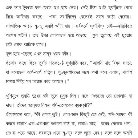
এক আধ টুকরো ফল ফেলে দুধ দুয়ে নেয়। সেই মিঠা দুধই তুবড়িকে খেতে
দিয়ে আতিথ্য করছে। পাকা স্বর্ণবিল্বে বেলেরই মতন আঠা বেরোয়।
সাংঘাতিক আঠা- মুণ্ডু অবধি আঁটা যায়। সর্বকর্মে স্বর্ণবিল্ব চাই—ঝারকিতে
অশেষ খাটনি। তার উপর লোকাভাব হয়ে পড়েছে। ফুল তুলেছে এই ছুতোয়
তাই লোক আটকে রাখে।
ফুল হয়ে পড়েছে এখন মানুষ ধরার ফাঁদ।
গুঁফোর কাছে ফিরে তুবড়ি শতকণ্ঠে সুখ্যাতি করে, ‘‘আপনি দাদু বিষম সাচ্চা,
যা বলেছেন বর্ণে-বর্ণে সত্যি। মুণ্ডুমশায়দের সঙ্গে কথা বলে এলাম, বালিশ
মাথায় দিব্যি সব আরাম করে আছেন।’’
খুশিমুখে তুবড়ি দুধের ঘটি তুলে চুমুক দিল। বলে ‘‘ধড়দের তো দেখলাম না
দাদু। তাঁদের জন্যেও নিশ্চয় গদি-তোযকের ব্যবস্থা?’’
গুঁফোদানো বলে, ‘‘কী বোকা তুই। বোধ-জ্ঞান কিছুই তো নেই, গদি-তোষক কী
করবে তারা? এক-একখানা শুকনো কাঠ যা, তারাও তাই। ঘরের মেজেয় গাদা-
দেওয়া পড়ে আছে, দরকারে এনে মুণ্ডুর সঙ্গে জুড়ে দেব। সঙ্গে সঙ্গে অমনি