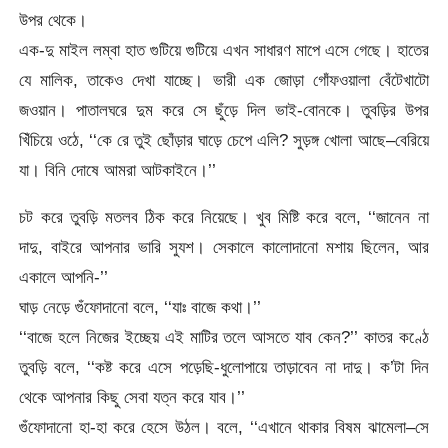
উপর থেকে।
এক-দু মাইল লম্বা হাত গুটিয়ে গুটিয়ে এখন সাধারণ মাপে এসে গেছে। হাতের
যে মালিক, তাকেও দেখা যাচ্ছে। ভারী এক জোড়া গোঁফওয়ালা বেঁটেখাটো
জওয়ান। পাতালঘরে দুম করে সে ছুঁড়ে দিল ভাই-বোনকে। তুবড়ির উপর
খিঁচিয়ে ওঠে, ‘‘কে রে তুই ছোঁড়ার ঘাড়ে চেপে এলি? সুড়ঙ্গ খোলা আছে–বেরিয়ে
যা। বিনি দোষে আমরা আটকাইনে।’’
চট করে তুবড়ি মতলব ঠিক করে নিয়েছে। খুব মিষ্টি করে বলে, ‘‘জানেন না
দাদু, বাইরে আপনার ভারি সুযশ। সেকালে কালোদানো মশায় ছিলেন, আর
একালে আপনি-’’
ঘাড় নেড়ে গুঁফোদানো বলে, ‘‘যাঃ বাজে কথা।’’
‘‘বাজে হলে নিজের ইচ্ছেয় এই মাটির তলে আসতে যাব কেন?’’ কাতর কণ্ঠে
তুবড়ি বলে, ‘‘কষ্ট করে এসে পড়েছি-ধুলোপায়ে তাড়াবেন না দাদু। ক’টা দিন
থেকে আপনার কিছু সেবা যত্ন করে যাব।’’
গুঁফোদানো হা-হা করে হেসে উঠল। বলে, ‘‘এখানে থাকার বিষম ঝামেলা–সে