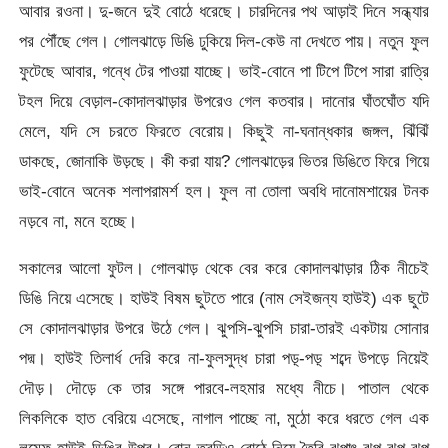
আবার রওনা। দু-জনে দুই বোঠে ধরেছে। চারদিনের পথ আড়াই দিনে সন্ধ্যার
পর পৌঁছে গেল। গোলঝাড়ে ডিঙি ঢুকিয়ে দিল-কেউ না দেখতে পায়। নতুন ফুল
ফুটেছে আবার, গন্ধে টের পাওয়া যাচ্ছে। ভাই-বোনে পা টিপে টিপে সারা রাত্রি
টহল দিয়ে বেড়াল-কোদালঝাড়ার উপরেও গেল কতবার। দানোর ঘাঁতঘোঁত যদি
মেলে, যদি সে চরতে ফিরতে বেরোয়। কিছুই না-ঘনান্ধকার জঙ্গল, ঝিঁঝিঁ
ডাকছে, জোনাকি উড়ছে। কী করা যায়? গোলঝাড়ের ভিতর ডিঙিতে ফিরে গিয়ে
ভাই-বোনে অনেক শলাপরামর্শ হল। ফুল না তোলা অবধি দানোমশায়ের টনক
নড়বে না, মনে হচ্ছে।
সকালের আলো ফুটল। গোলঝাড় থেকে বের করে কোদালঝাড়ার ঠিক নীচেই
ডিঙি নিয়ে এসেছে। হাউই বিষম ছুটতে পারে (নাম সেইজন্য হাউই) এক ছুটে
সে কোদালঝাড়ার উপরে উঠে গেল। ঝুপসি-ঝুপসি চারা-তারই একটায় সোনার
পদ্ম। হাউই তিলার্ধ দেরি করে না-ফুলসুদ্ধ চারা পড়্‌-পড়্‌ শব্দে উপড়ে নিয়েই
দৌড়। দৌড়ে কে তার সঙ্গে পারবে-লহমার মধ্যে নীচে। পাতাল থেকে
লিকলিকে হাত বেরিয়ে এসেছে, নাগাল পাচ্ছে না, মুঠো করে ধরতে গেল এক