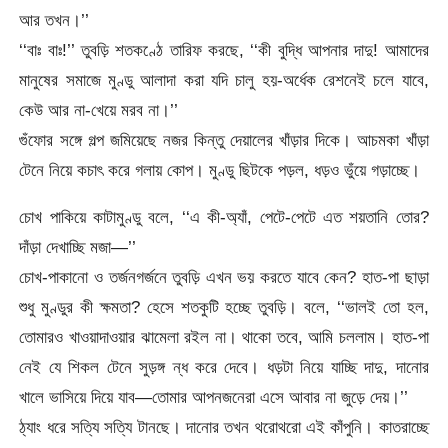
আর তখন।’’
‘‘বাঃ বাঃ!’’ তুবড়ি শতকণ্ঠে তারিফ করছে, ‘‘কী বুদ্ধি আপনার দাদু! আমাদের
মানুষের সমাজে মুণ্ডু আলাদা করা যদি চালু হয়-অর্ধেক রেশনেই চলে যাবে,
কেউ আর না-খেয়ে মরব না।’’
গুঁফোর সঙ্গে গল্প জমিয়েছে নজর কিন্তু দেয়ালের খাঁড়ার দিকে। আচমকা খাঁড়া
টেনে নিয়ে কচাৎ করে গলায় কোপ। মুণ্ডু ছিটকে পড়ল, ধড়ও ভুঁয়ে গড়াচ্ছে।
চোখ পাকিয়ে কাটামুণ্ডু বলে, ‘‘এ কী-অ্যাঁ, পেটে-পেটে এত শয়তানি তোর?
দাঁড়া দেখাচ্ছি মজা—’’
চোখ-পাকানো ও তর্জনগর্জনে তুবড়ি এখন ভয় করতে যাবে কেন? হাত-পা ছাড়া
শুধু মুণ্ডুর কী ক্ষমতা? হেসে শতকুটি হচ্ছে তুবড়ি। বলে, ‘‘ভালই তো হল,
তোমারও খাওয়াদাওয়ার ঝামেলা রইল না। থাকো তবে, আমি চললাম। হাত-পা
নেই যে শিকল টেনে সুড়ঙ্গ ন্ধ করে দেবে। ধড়টা নিয়ে যাচ্ছি দাদু, দানোর
খালে ভাসিয়ে দিয়ে যাব—তোমার আপনজনেরা এসে আবার না জুড়ে দেয়।’’
ঠ্যাং ধরে সত্যি সত্যি টানছে। দানোর তখন থরোথরো এই কাঁপুনি। কাতরাচ্ছে