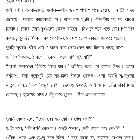
সুড়ঙ্গ বন্ধ করব।’’
তাই বটে। মেঝে-জোড়া ফরাস—পাঁচ জন পাশাপাশি পড়ে রয়েছে। হাউই সদ্য
এসেছে—দরজার কাছাকাছি সে। পাশে বাপ ঘণ্টা। ওদিকটায় পর পর আরও
তিনটি। চাদরে ঢাকা-মুখগুলো কেবল বাইরে। নিঃশব্দে শুয়ে পড়ে চোখ পিট পিট
করছে, তুবড়ির দিকে একসঙ্গে পাঁচ-দুনো দশ চোখে সকলে তাকিয়ে পড়ল।
তুবড়ি ডুকরে কেঁদে ওঠে, ‘‘অমন করে চেয়ে কেন বাবা-চিনতে পারছ না?’’
ঘণ্টা জড়িতকণ্ঠে বলে, ‘‘কেমন করে এলি তুই মা?’’
‘‘আমি তোমাদের ফিরিয়ে নিয়ে যাব।’’ ঝাঁপিয়ে পড়ল সে বাপের উপর। আরে
সর্বনাশ, বাবা পুরোপুরি তো নয়-চাদর উলটে ফেলল—গলা অবধি মুণ্ডুখানা
মাত্র, নীচের দিকে কিছুই নেই। দেখতে উৎকট, সেই জন্য চাদর ঢাকা দিয়ে
রেখেছে। হাউয়ের চাদরও উঁচু করে তুলল—ঠিক এক অবস্থা।
তুবড়ি কেঁদে বলে, ‘‘তোমাদের ধড় কোথায় গেল বাবা?’’
ঘণ্টা বলে, ‘‘কী জানি কোথায়। কেটে ফেলল, সেই থেকে আর দেখিনি।’’
ওদিক থেকে এক মুণ্ডু বলে উঠল, ‘‘সবুর করো না, কতবার দেখতে হবে।