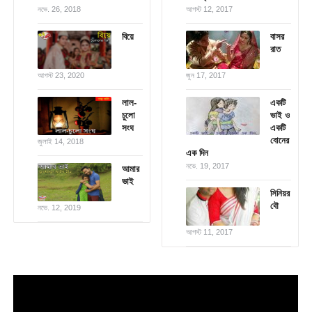
নভে. 26, 2018
আগস্ট 12, 2017
বিয়ে
বাসর
রাত
আগস্ট 23, 2020
জুন 17, 2017
লাল-
একটি
চুলো
ভাই ও
সংঘ
একটি
বোনের
জুলাই 14, 2018
এক দিন
নভে. 19, 2017
আমার
ভাই
সিনিয়র
বৌ
নভে. 12, 2019
আগস্ট 11, 2017