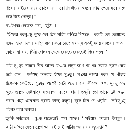
পারে। বাইরেও দেরি কোরো না। কোদালঝাড়ার জঙ্গলে ডিঙি পেয়ে যাবে সঙ্গে
সঙ্গে উঠে পোড়ো।’’
ঘণ্টেশ্বর মেয়েকে বলে, ‘‘তুই’’।
‘‘গুঁফোর ধড়মুণ্ডু জুড়ে দেব তিন সত্যি করিয়ে নিয়েছে—তবেই তো তোমাদের
ধড়ের হদিস দিল। সত্যি পালন করে যেতে সামান্য একটু সময় লাগবে। ভাবনা
কোরো না বাবা, ডিঙি গোলবন থেকে বেরুতে বেরুতেই গিয়ে পড়ব।’’
কাটা-মুণ্ডুর সামনে দিয়ে আস্ত অখণ্ড মানুষ রূপে পর পর সকলে সুড়ঙ্গ বেয়ে
উঠে গেল। গর্জাচ্ছে অসহায় গুঁফো মুণ্ডু। ঘণ্টার নজরে পড়ল যে খাঁড়ায়
গুঁফোকে কেটেছে, মুণ্ডুর পাশেই সেটা পড়ে। হাবা কীরকম দেখ, মুণ্ডু ধড়ে
জুড়ে তুবড়ে যেইমাত্র সত্যরক্ষা করবে, দানো তক্ষুনি তো তাকে দুই খণ্ড
করবে–খাঁড়া একেবারে হাতের কাছে মজুত। তুলে নিল সে খাঁড়াটা—কাটামুণ্ডু
কটমট করে তাকায়।
তুবড়ি সর্বশেষে। মুণ্ডু যাচ্ছেতাই গাল পাড়ে। ‘‘বেইমান শয়তান উল্লুক।
আঠা মাখিয়ে ফেলে রেখে আমারই সেই আঠায় ওদের সব জুড়ছিলি?’’