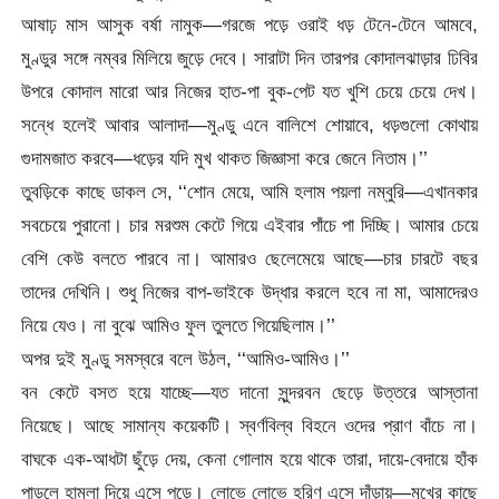
আষাঢ় মাস আসুক বর্ষা নামুক—গরজে পড়ে ওরাই ধড় টেনে-টেনে আমবে,
মুণ্ডুর সঙ্গে নম্বর মিলিয়ে জুড়ে দেবে। সারাটা দিন তারপর কোদালঝাড়ার ঢিবির
উপরে কোদাল মারো আর নিজের হাত-পা বুক-পেট যত খুশি চেয়ে চেয়ে দেখ।
সন্ধে হলেই আবার আলাদা—মুণ্ডু এনে বালিশে শোয়াবে, ধড়গুলো কোথায়
গুদামজাত করবে—ধড়ের যদি মুখ থাকত জিজ্ঞাসা করে জেনে নিতাম।’’
তুবড়িকে কাছে ডাকল সে, ‘‘শোন মেয়ে, আমি হলাম পয়লা নম্বুরি—এখানকার
সবচেয়ে পুরানো। চার মরশুম কেটে গিয়ে এইবার পাঁচে পা দিচ্ছি। আমার চেয়ে
বেশি কেউ বলতে পারবে না। আমারও ছেলেমেয়ে আছে—চার চারটে বছর
তাদের দেখিনি। শুধু নিজের বাপ-ভাইকে উদ্ধার করলে হবে না মা, আমাদেরও
নিয়ে যেও। না বুঝে আমিও ফুল তুলতে গিয়েছিলাম।’’
অপর দুই মুণ্ডু সমস্বরে বলে উঠল, ‘‘আমিও-আমিও।’’
বন কেটে বসত হয়ে যাচ্ছে—যত দানো সুন্দরবন ছেড়ে উত্তরে আস্তানা
নিয়েছে। আছে সামান্য কয়েকটি। স্বর্ণবিল্ব বিহনে ওদের প্রাণ বাঁচে না।
বাঘকে এক-আধটা ছুঁড়ে দেয়, কেনা গোলাম হয়ে থাকে তারা, দায়ে-বেদায়ে হাঁক
পাড়লে হামলা দিয়ে এসে পড়ে। লোভে লোভে হরিণ এসে দাঁড়ায়—মুখের কাছে