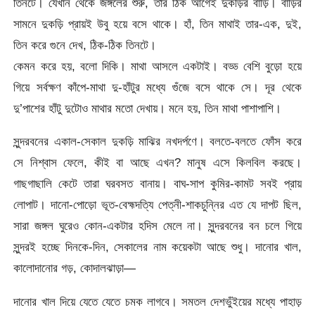
তিনটে। যেখান থেকে জঙ্গলের শুরু, তার ঠিক আগেই দুকড়ির বাড়ি। বাড়ির
সামনে দুকড়ি প্রায়ই উবু হয়ে বসে থাকে। হাঁ, তিন মাথাই তার-এক, দুই,
তিন করে গুনে দেখ, ঠিক-ঠিক তিনটে।
কেমন করে হয়, বলো দিকি। মাথা আসলে একটাই। বড্ড বেশি বুড়ো হয়ে
গিয়ে সর্বক্ষণ কাঁপে-মাথা দু-হাঁটুর মধ্যে গুঁজে বসে থাকে সে। দূর থেকে
দু’পাশের হাঁটু দুটোও মাথার মতো দেখায়। মনে হয়, তিন মাথা পাশাপাশি।
সুন্দরবনের একাল-সেকাল দুকড়ি মাঝির নখদর্পণে। বলতে-বলতে ফোঁস করে
সে নিশ্বাস ফেলে, কীই বা আছে এখন? মানুষ এসে কিলবিল করছে।
গাছগাছালি কেটে তারা ঘরবসত বানায়। বাঘ-সাপ কুমির-কামট সবই প্রায়
লোপাট। দানো-পোড়ো ভূত-বেহ্মদত্যি পেত্নী-শাকচুন্নির এত যে দাপট ছিল,
সারা জঙ্গল ঘুরেও কোন-একটার হদিস মেলে না। সুন্দরবনের বন চলে গিয়ে
সুন্দরই হচ্ছে দিনকে-দিন, সেকালের নাম কয়েকটা আছে শুধু। দানোর খাল,
কালোদানোর গড়, কোদালঝাড়া—
দানোর খাল দিয়ে যেতে যেতে চমক লাগবে। সমতল দেশভুঁইয়ের মধ্যে পাহাড়