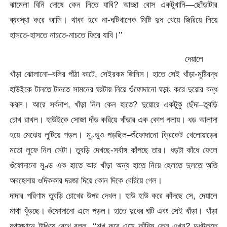
ঝামেলা বিনি দোষে কেন নিতে যাবি? আচ্ছা বোস একটুখানি—ছোঁড়াটার
ব্যবস্থা করে আসি। থাকা হবে না-ঘটিখানেক মিষ্টি দুধ খেয়ে জিরিয়ে নিয়ে
হাসতে-হাসতে নাচতে-নাচতে ফিরে যাবি।’’
দেয়ালে
খাঁড়া ঝোলানো–বলির পাঁঠা কাটে, সেইরকম জিনিস। হাতে সেই খাঁড়া-মুষ্টিবদ্ধ
হাউইকে টানতে টানতে সামনের ঘরটায় নিয়ে গুঁফোদানো ঘড়াং করে দুয়োর বন্ধ
করল। আরে সর্বনাশ, খাঁড়া নিল কেন হাতে? দুয়োরে একটুকু ছেঁদা–তুবড়ি
চোখ রাখল। হাউইকে সোজা দাঁড় করিয়ে খাঁড়ার এক কোপ গলায়। ধড় আলাদা
হয়ে মেঝেয় লুটিয়ে পড়ল। মুণ্ডুও পড়ছিল–গুঁফোদানো ক্রিকেট খেলোয়াড়ের
মতো লুফে নিল সেটা। তুবড়ি দেখছে-সর্বাঙ্গ কাঁপছে তার। ধড়টা কাঁধে ফেলে
গুঁফোদানো মুণ্ড এক হাতে আর খাঁড়া অন্য হাতে নিয়ে হেলতে দুলতে অতি
অবহেলায় ওদিককার দরজা দিয়ে কোন দিকে বেরিয়ে গেল।
দাদার পরিণাম তুবড়ি চোখের উপর দেখল। হাউ হাউ করে কাঁদছে সে, দেয়ালে
মাথা খুঁড়ছে। গুঁফোদানো এসে পড়ল। হাতে দুধের ঘটি এবং সেই খাঁড়া। খাঁড়া
যথাস্থানে টাঙিয়ে রেখে বলল, ‘‘শখ করে এসে কাঁদিস কেন এখন? দুধটুকুতে