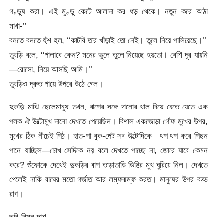
গণ্ডুষ করা। এই মুণ্ডু কেটে আলাদা কর ধড় থেকে। নতুন করে আঠা
মাখা-’’
বলতে বলতে হুঁশ হল, ‘‘কাটবি তার খাঁড়াই তো নেই। তুলে নিয়ে পালিয়েছে।’’
তুবড়ি বলে, ‘‘পালাবে কেন? মনের ভুলে তুলে নিয়েছে হয়তো। বেশি দূর যায়নি
—রোসো, নিয়ে আসছি আমি।’’
তুবড়িও দ্রুত পায়ে উপরে উঠে গেল।
দুকড়ি মাঝি ছেলেমানুষ তখন, বাপের সঙ্গে দানোর খাল দিয়ে যেতে যেতে এক
পলক ঐ উল্টোমুখ দানো দেখতে পেয়েছিল। বিশাল একজোড়া গোঁফ মুখের উপর,
মুখের ঠিক নীচেই পিঠ। হাত-পা বুক-পেট সব উল্টোদিকে। থপ থপ করে পিছন
পানে যাচ্ছিল—চোখ সেদিকে নয় বলে দেখতে পাচ্ছে না, জোরে যাবে কেমন
করে? গুঁফোকে দেখেই দুকড়ির বাপ তাড়াতাড়ি ডিঙির মুখ ঘুরিয়ে নিল। দেখতে
পেলেই নাকি বাঘের মতো গর্জাত আর লম্ফঝম্ফ করত। মানুষের উপর বড্ড
রাগ।
ছবি-বিমল দাশ