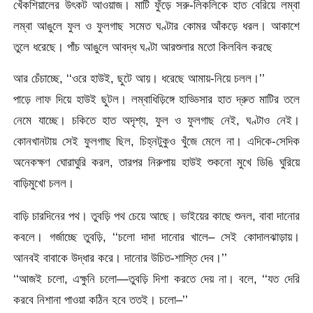
খেঁকশিয়ালের উৎকট আওয়াজ। মাটি ফুঁড়ে সরু-লিকলিকে হাত বেরিয়ে লম্বা
লম্বা আঙুলে ফুল ও ফুলগাছ সমেত ঘণ্টার কোমর আঁকড়ে ধরল। আকাশে
তুলে ধরেছে। পাঁচ আঙুলে আবদ্ধ ঘণ্টা আরশুলার মতো কিলবিল করছে
আর চেঁচাচ্ছে, ‘‘ওরে হাউই, ছুটে আয়। ধরেছে আমায়-নিয়ে চলল।’’
পাড়ে লাফ দিয়ে হাউই ছুটল। লম্বাধিড়িঙ্গে হাড্ডিসার হাত দ্রুত মাটির তলে
নেমে যাচ্ছে। চকিতে হাত অদৃশ্য, ফুল ও ফুলগাছ নেই, ঘণ্টাও নেই।
কোনখানটায় সেই ফুলগাছ ছিল, চিহ্নটুকুও খুঁজে মেলে না। এদিকে-সেদিক
অনেকক্ষণ ঘোরাঘুরি করল, তারপর নিরুপায় হাউই শুকনো মুখে ডিঙি ঘুরিয়ে
বাড়িমুখো চলল।
বাড়ি চারদিনের পথ। তুবড়ি পথ চেয়ে আছে। ভাইয়ের কাছে শুনল, বাবা দানোর
কবলে। গর্জাচ্ছে তুবড়ি, ‘‘চলো দাদা দানোর খালে– সেই কোদালঝাড়ায়।
আনবই বাবাকে উদ্ধার করে। দানোর উচিত-শাস্তি দেব।’’
‘‘আজই চলো, এক্ষুনি চলো—তুবড়ি দিশা করতে দেয় না। বলে, ‘‘যত দেরি
করবে নিশানা পাওয়া কঠিন হবে ততই। চলো–’’