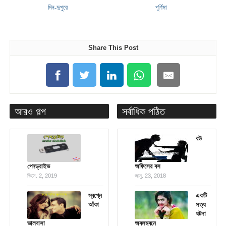
দিন-দুপুরে
পূর্ণিমা
Share This Post
আরও গল্প
সর্বাধিক পঠিত
বউ
পেনড্রাইভ
অফিসের বস
ডিসে. 2, 2019
জানু. 23, 2018
স্বপ্নে
একটি
আঁকা
সত্য
ঘটনা
ভালবাসা
অবলম্বনে