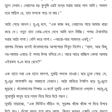
তুলে দেখাব। দেয়ালের বড় কুলুঙ্গি ওরই মধ্যে সরায় আছে লাল আটা। সামাল
হয়ে পাড়িস রে, হাত ফসকে পড়ে না যায়।’’
আঠা পেড়ে আনল। মুণ্ডু বলে, ‘‘এক কাজ কর, দেয়ালের গায়ে আমায় খাড়া
করে দে। নতুন হাত তোর–দেখে দেখে আমি বলে দিচ্ছি। গলার ঐখানটায়
সরার আঠা লাগা। বেশি করে লাগা। –আরো-আর সামান্য একটু।’’
ব্যাপার নিজের বলেই গুঁফোদানোর আগাগোড়া নিঁখুত নির্দেশ। ‘‘ব্যস, আর কিছু
নয়-আমায় এবারে ঐ গলার উপর বসিয়ে দে। আরে আরে যাচ্ছিস কোথা আমায়
এইরকম খণ্ড করে রেখে?’’
এক হাতে সরা এক হাতে মালশা, তুবড়ি পলকে হাওয়া। ঘরে ঢুকে গেছে সে,
মুণ্ডুর পাশাপাশি ধড় সাজানো যেখানে। আঠা মাখিয়ে টপাটপ ধড়ে মুণ্ডুতে
জুড়ছে। গুঁফোদানোর শিক্ষায় এ-কর্মে তুবড়ি এখন রীতিমতো ওস্তাদ। ধড়মুণ্ডু
পুরোপুরি মানুষ হয়ে লম্ফ দিয়ে দিয়ে উঠে পড়ল।
তুবড়ি তাড়াচ্ছে, ‘‘এক মিনিটও দাঁড়িও না, সুড়ঙ্গর খাঁজে খাঁজে পা দিয়ে উপরে
উঠে যাও। গুঁফো অচল হয়ে পড়ে আছে, কিন্তু দলবল এক্ষুনি এসে পড়তে