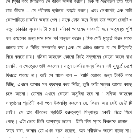
সে স্থির করে মিহিকেই সে জীবন সঙ্গিনী করবে। ঠিক যা ভেবেছিল তাই ঘটল
তার জীবনে – সে পরীক্ষায় দুর্দান্ত রেজাল্ট করল। এবং সেখানেই এক নামী
কোম্পানিতে চাকরির অফার পেল। মাকে ফোন করে কিরন তার ভালো রেজাল্ট ও
নতুন চাকরির সুসংবাদ টা দেয়। মনিকা আহমেদ সংবাদটি শুনে অত্যন্ত খুশি
হন ওছেলের জন্য মনে মনে গর্ব অনুভব করেন। ঠিক সেই মুহূর্তে কিরন মাকে
জানায় তার ও মিহির সম্পর্কের কথা।এবং সে এটাও জানায় যে সে মিহিকেই
বিয়ে করতে চায়। মনিকা আহমেদ কোনো দিনই সন্তানের কোনো কাজে বাধা
দেননি, এ ক্ষেত্রেও তাই করলেন। নতুন চাকরির জন্য কিরন এই মুহূর্তে দেশে
ফিরতে পারছে না। তাই সে মাকে বলে – ‘আমি তোমার জন্য টিকিট করে
দিচ্ছি, এখানে আসার সব ব্যবস্থা করে দিচ্ছি, তুমি অতি সত্বর আমার কাছে
চলে আসো। তোমার এখানে কোনো অসুবিধা হবে না।’ মনিকা আহমেদ
সন্তানের প্রতিটি কথা শুনে উপলব্ধি করলেন যে, কিরন আর সেই ছোট্ট টি
নেই। সে তার জীবনের প্রতিটি গুরুত্বপূর্ন সিদ্ধান্ত একাই নিতে শিখে
গেছে। এটা ভেবে তিনি আশ্বস্ত হলেন। তিনি ক্ষীণ স্বরে কিরনকে জানান –
‘নারে বাবা, আমার তো এখন বয়স হয়েছে, আর শরীরটাও ভালো যাচ্ছে না।