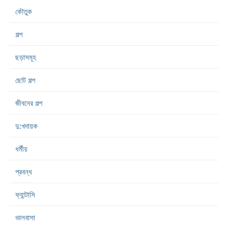
কৌতুক
গল্প
ছড়াসমূহ
ছোট গল্প
জীবনের গল্প
দু:খদায়ক
ধর্মীয়
প্রবন্ধ
ফ্যান্টাসি
ভালবাসা