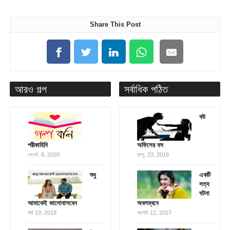
Share This Post
আরও গল্প
সর্বাধিক পঠিত
বউ
পরীকাহিনি
অফিসের বস
সেপ্টে. 6, 2020
জানু. 23, 2018
শুধু
একটি
সত্য
ঘটনা
আমাকেই ভালোবাসবেন
অবলম্বনে
মার্চ 19, 2018
আগস্ট 12, 2017