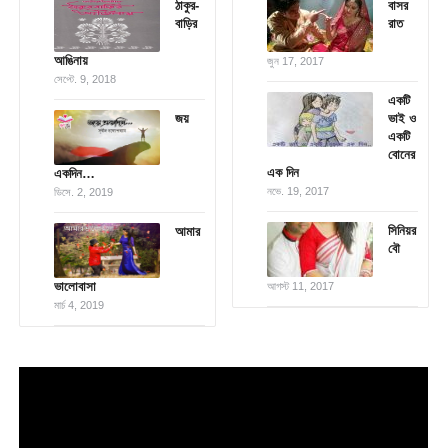
ঠাকুর-
বাসর
বাড়ির
রাত
আঙিনায়
জুন 17, 2017
সেপ্টে. 9, 2018
একটি
জয়
ভাই ও
একটি
বোনের
এক দিন
একদিন…
নভে. 19, 2017
ডিসে. 2, 2019
সিনিয়র
আমার
বৌ
ভালোবাসা
আগস্ট 11, 2017
মার্চ 4, 2019