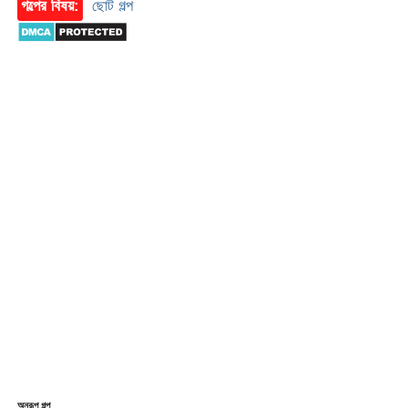
গল্পের বিষয়:
ছোট গল্প
অনুরূপ গল্প