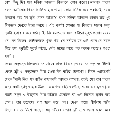
বেশ কিছু দিন পরে মনিকা আহমেদ কিরনকে ফোন করেন।অকস্মাৎ মায়ের
ফোন অাসায় কিরন বিচলিত হয়ে পড়ে। ফোন রিসিভ করে প্রথমেই মাকে
জিজ্ঞাসা করে ‘মা তুমি কেমন আছো?’ তখন মনিকা আহমেদ জানান তার খুব
কিরনকে দেখতে ইচ্ছা করছে। এই কথাটা শোনার পর কিরনের মায়ের জন্য
বুকটা হাহাকার করে ওঠে। ইদানিং সন্তানের সঙ্গে কাটানো মুহূর্ত গুলোর মধ্যে
সে যেন নিজের ছোটবেলাকে খুঁজে পায়।সে মর্মাহত হয় এই ভেবে-যে মাকে
ঘিরে তার প্রতিটি মুহুর্ত কাটত, সেই মায়ের কাছে গত কয়েক বছরেও যাওয়া
হয়নি।
কিরন সিদ্ধান্ত নিলএবার সে মায়ের কাছে ফিরবে।পরের দিন প্লেনের টিকিট
কেটে স্ত্রী ও সন্তানকে নিয়ে রওনা দিল বাড়ির উদ্দেশ্যে। কিরন এয়ারপোর্ট
থেকে ট্যাক্সি নিয়ে যত বাড়ির কাছাকাছি আসতে লাগলো, ততই যেন তার মায়ের
জন্য মনটা ব্যাকুল হয়ে উঠল। অবশেষে বাড়িতে পৌঁছে মায়ের ঘরে ঢুকল।সে
যতটা আনন্দ ও উচ্ছ্বাস নিয়ে বাড়িতে এসেছিল তা এক নিমেষে ম্লান হয়ে
গেল। তার দুচোখের কণা জলে ভরে এল। দেখল মায়ের শীর্ণকায় শরীর
বিছানার সাথে মিশে আছে। শুধু শরীরের সজাগ দুটি চোখ জ্বল জ্বল করে