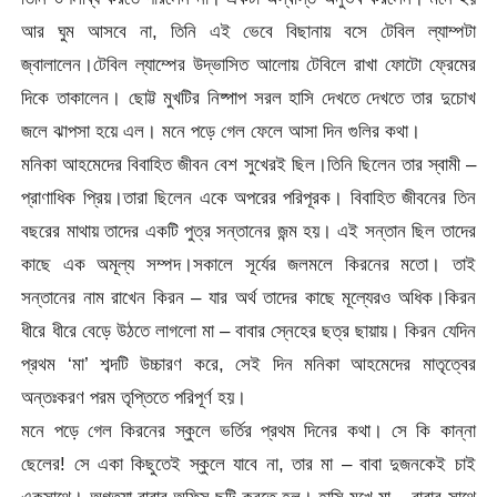
আর ঘুম আসবে না, তিনি এই ভেবে বিছানায় বসে টেবিল ল্যাম্পটা
জ্বালালেন।টেবিল ল্যাম্পের উদ্ভাসিত আলোয় টেবিলে রাখা ফোটো ফ্রেমের
দিকে তাকালেন। ছোট্ট মুখটির নিষ্পাপ সরল হাসি দেখতে দেখতে তার দুচোখ
জলে ঝাপসা হয়ে এল। মনে পড়ে গেল ফেলে আসা দিন গুলির কথা।
মনিকা আহমেদের বিবাহিত জীবন বেশ সুখেরই ছিল।তিনি ছিলেন তার স্বামী –
প্রাণাধিক প্রিয়।তারা ছিলেন একে অপরের পরিপূরক। বিবাহিত জীবনের তিন
বছরের মাথায় তাদের একটি পুত্র সন্তানের জন্ম হয়। এই সন্তান ছিল তাদের
কাছে এক অমূল্য সম্পদ।সকালে সূর্যের জলমলে কিরনের মতো। তাই
সন্তানের নাম রাখেন কিরন – যার অর্থ তাদের কাছে মূল্যেরও অধিক।কিরন
ধীরে ধীরে বেড়ে উঠতে লাগলো মা – বাবার স্নেহের ছত্র ছায়ায়। কিরন যেদিন
প্রথম ‘মা’ শব্দটি উচ্চারণ করে, সেই দিন মনিকা আহমেদের মাতৃত্বের
অন্তঃকরণ পরম তৃপ্তিতে পরিপূর্ণ হয়।
মনে পড়ে গেল কিরনের স্কুলে ভর্তির প্রথম দিনের কথা। সে কি কান্না
ছেলের! সে একা কিছুতেই স্কুলে যাবে না, তার মা – বাবা দুজনকেই চাই
একসাথে। অগত্যা বাবার অফিস ছুটি করতে হল। হাসি মুখে মা – বাবার সাথে