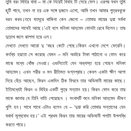
তুমি বরং মিহির বাবা – মা কে নিয়েই বিবাহ টা সেরে ফেল। এরপর যখন তুমি
ছুটি পাবে, তখন না হয় এক সঙ্গে দুজনে এসো, আমি তখন আমার পুত্রবধূকে
বরন করব।তবে যতদূরে থাকিনা কেন জেনো – তোমার মায়ের দুয়া সর্বদা
তোমাদের সাথেই আছে।’এই বলে মনিকা আহমেদ ফোনটা রেখে দিলেন। তার
দুচোখ জলে ঝাপসা হয়ে এল।
দেখতে দেখতে আরো দু ‘বছর কেটে গেছে।কিরন এখনো দেশে ফেরেনি।
কর্তব্য হয়তো সে করেছে যেমন – মনি অর্ডারে টাকা পাঠানো ও ফোন করে
মাঝে মধ্যে খোঁজ নেওয়া। এগুলিতেই যেন অভ্যস্ত হয়ে গেছেন মনিকা
আহমেদ। এখন শরীর ও মন রীতিমত ভগ্নপ্রায়। কেবল একটা ক্ষীণ আশা
নিয়ে বেঁচে আছেন, কিরন একদিন ঠিক ফিরবে তার অভিমানী মায়ের কাছে।
ইতিমধ্যেই কিরন ও মিহির একটি পুত্র সন্তান হয়। কিরন ফোন করে তার
মাকে জানায় যে তিনি নাতি পেয়েছেন । সংবাদটি শুনে মনিকা আহমেদ ভীষণ
খুশি হন। সাথে সাথে এটাও বলেন যে – ‘দুয়া করি তোমার সন্তানের যেন
যথার্থ মূল্যবোধ হয়।’ এই প্রথম কিরন তার মায়ের অভিমানী গলাটা উপলব্ধি
করতে পারে।