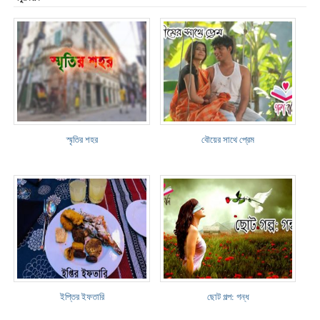
স্মৃতির শহর
বৌয়ের সাথে প্রেম
ইপ্তির ইফতারি
ছোট গল্প: গন্ধ