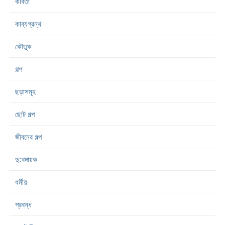
কবিতা
কাব্যগ্রন্থ
কৌতুক
গল্প
ছড়াসমূহ
ছোট গল্প
জীবনের গল্প
দু:খদায়ক
ধর্মীয়
প্রবন্ধ