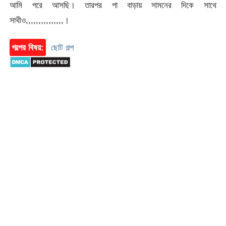
আমি পরে আসছি। তারপর পা বাড়ায় সামনের দিকে সাথে
সাথীও,,,,,,,,,,,,,,,।
গল্পের বিষয়:
ছোট গল্প