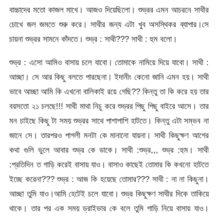
বাচ্চাদের মতো কাজল মাখে। আজও দিয়েছিলো। শুভ্রর এমন আচরনে সাথীর
চোখে জল জমতে শুরু করে। সাথীর জন্য এটা খুব অসস্থিকর ব্যাপার।সে
চায়না শুভ্রর সামনে কাঁদতে। শুভ্র : সাথী??? সাথী : হুম বলো।
শুভ্র : এসো আমিও বাসায় চলে যাবো। তোমাকে নামিয়ে দিয়ে যাবো। সাথী :
আচ্ছা। সে আর কিছু বলতে পারছেনা। ইদানীং কেনো জানি এমন হয়। সাথী
ভাবে আচ্ছা আমি কি এখনো বালিকাই রয়ে গেছি?? কিন্তু তা কি করে হয় তার
বয়সতো ২১ চলছে!!! সাথী মাথা নিচু করে শুভ্রর পিছু পিছু বাইরে আসে। তার
মন চাইছে কিছু টা সময় শুভ্রর সাথে পাশাপাশি হাটতে। কিন্তু এটা সম্ভব না
জানে সে। তারপরও পাগলী মনটা কে মানানো যায়না। সাথী কিছুক্ষণ আগের
কথা গুলি ভুলে আবার শুভ্র কে ডাকে। সাথী :শুভ্র,,, শুভ্র :হুম। সাথী
:প্রতিদিন ত গাড়ি করেই বাসায় যাও। বাসাও কাছেই তোমার কি কখনো হাটতে
ইচ্ছে করেনা??? শুভ্র : আজ কি হয়েছে তোমার??? সাথী : না না কিছুনা।
আচ্ছা তুমি যাও।আমি হেটেই চলে যাবো। শুভ্র কিছুক্ষণ সাথীর দিকে তাকিয়ে
থাকে। তার পর এক সময় ড্রাইভার কে বলে তুমি গাড়ি নিয়ে বাসায় যাও।