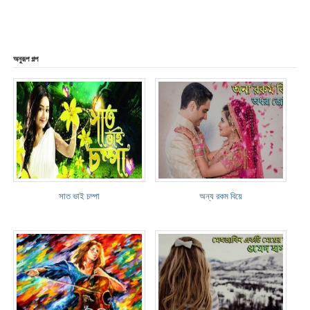
অনুরূপ গল্প
সাত ভাই চম্পা
অন্য রকম বিয়ে