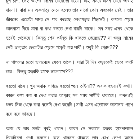
চুপ চাপ, সেই আগের দিনের মেয়েদের মতো। এই সময়ে এমন মেয়ে ভাবাই
যায়না। বাবা মার একমাত্র মেয়ে হলেও তার মাঝে কোন অহংকার নেই। তার
জীবনের এতোটা সময় সে পার করেছে লেখাপড়ার পিছনেই। কখনো প্রেম
ভালবাসা নিয়ে ভাবা বা কথা বলতে দেখা যায়নি তাকে। সব সময় এসব থেকে
দুরেই থেকেছে। কিন্তু শেষ পর্যন্ত কি থাকতে পেরেছে?? না শুভ্র নামের
সেই ডাক্তার ছেলেটার প্রেমে পড়েই যায় সাথী। শুধুই কি প্রেম???
না পাগলের মতো ভালবেসে ফেলে তাকে। সারা টা দিন শুভ্রকেই ভেবে কাটে
তার। কিন্তু শুভ্রকি তাকে ভালবাসে???
হয়তো বাসে। খুব অবাক লাগছে হয়তো শুনে তাইনা?? অবাক হওয়ারই কথা।
কারন কথা বলা বা দেখা করার আগ্রহ সব সময় সাথীরি থাকতো। কখনওই
শুভ্র নিজ থেকে কথা বলেনি দেখা করেনি।সাথী এসব এতোক্ষন জানালার পাশে
বসে বসে ভাবছে।
আজ যে তার মনটা খুবই খারাপ। কারন সে সকালে শুভ্রর হাসপাতালে
গিয়েছিলো দেখা করতে। বসে থাকতে থাকতে তার চোখ লেগে আসে