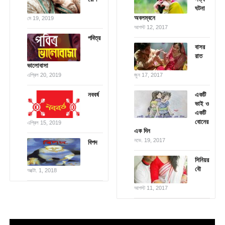
ঘটনা
অবলম্বনে
মে 19, 2019
আগস্ট 12, 2017
পবিত্র
বাসর
রাত
ভালোবাসা
এপ্রিল 20, 2019
জুন 17, 2017
নববর্ষ
একটি
ভাই ও
একটি
বোনের
এপ্রিল 15, 2019
এক দিন
নভে. 19, 2017
বিপদ
সিনিয়র
বৌ
অক্টো. 1, 2018
আগস্ট 11, 2017