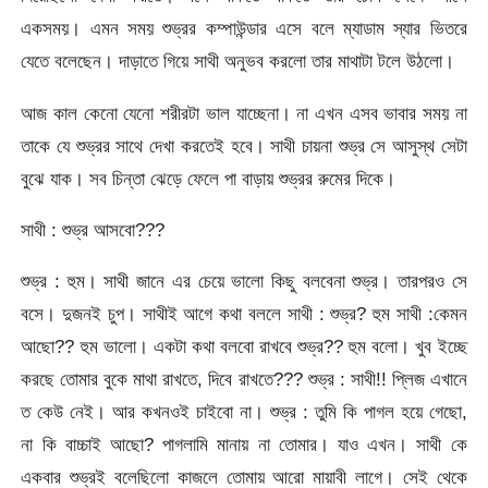
একসময়। এমন সময় শুভ্রর কম্পাউন্ডার এসে বলে ম্যাডাম স্যার ভিতরে
যেতে বলেছেন। দাড়াতে গিয়ে সাথী অনুভব করলো তার মাথাটা টলে উঠলো।
আজ কাল কেনো যেনো শরীরটা ভাল যাচ্ছেনা। না এখন এসব ভাবার সময় না
তাকে যে শুভ্রর সাথে দেখা করতেই হবে। সাথী চায়না শুভ্র সে আসুস্থ সেটা
বুঝে যাক। সব চিন্তা ঝেড়ে ফেলে পা বাড়ায় শুভ্রর রুমের দিকে।
সাথী : শুভ্র আসবো???
শুভ্র : হুম। সাথী জানে এর চেয়ে ভালো কিছু বলবেনা শুভ্র। তারপরও সে
বসে। দুজনই চুপ। সাথীই আগে কথা বললে সাথী : শুভ্র? হুম সাথী :কেমন
আছো?? হুম ভালো। একটা কথা বলবো রাখবে শুভ্র?? হুম বলো। খুব ইচ্ছে
করছে তোমার বুকে মাথা রাখতে, দিবে রাখতে??? শুভ্র : সাথী!! প্লিজ এখানে
ত কেউ নেই। আর কখনওই চাইবো না। শুভ্র : তুমি কি পাগল হয়ে গেছো,
না কি বাচ্চাই আছো? পাগলামি মানায় না তোমার। যাও এখন। সাথী কে
একবার শুভ্রই বলেছিলো কাজলে তোমায় আরো মায়াবী লাগে। সেই থেকে