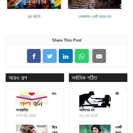
ভুল করি নি
মেহজাবিন একটি মেয়ের নাম
Share This Post
আরও গল্প
সর্বাধিক পঠিত
মন-
বউ
সংক্রান্তি
অফিসের বস
আগস্ট 20, 2020
জানু. 23, 2018
বিয়ে
একটি
রোগ
সত্য