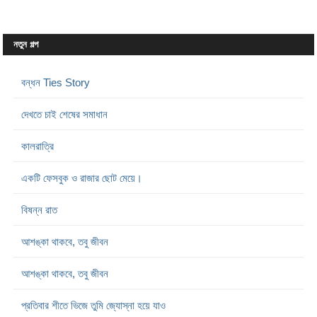
নতুন গল্প
বন্ধন Ties Story
দেখতে চাই শেষের সমাধান
কালরাত্রি
একটি ফেসবুক ও রাজার ছোট মেয়ে।
বিষন্ন রাত
আশঙ্কা থাকবে, তবু জীবন
আশঙ্কা থাকবে, তবু জীবন
প্রতিবার শীতে ভিজে তুমি জ্যোস্না হয়ে যাও