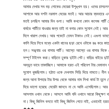
আমার দেখায় সব বড় লোকের মেয়েরা উশৃঙ্খল হয়। ওদের চালচলন
আশাকে আর দশটা নরমাল মেয়ের মতই। আর আচার ব্যবহারে একদ
মতই চলছিল আমার দিন গুলা। আমি কখনো কোন কলেজ পার্টি ত
বার্থডে পার্টিতে যাওয়ার জন্য তাই না বলার কোন সুযোগ নেই। 
দিলে খারাপ দেখায়। আর পকেটে তেমন টাকাও নেই। এগুলা ভাবতে
কালি দিয়ে লিখে মধ্যে একটা ধানের ছড়া রেখে ওটাকে রঙ করে ক
হল। সন্ধ্যায় ওর বাসায় পার্টি। আস্তে আস্তে ওর বাসার দিক
সম্পূর্ণ টাইলস করা। বাড়িতে ঢুকার দুইটা গেট। বাড়ির বাইরে 
অদ্ভুত ভাবে তাকাচ্ছিল। আমাকে হয়ত এই পরিবেশ টায় বেমানা
সুযোগ খুজছিলাম। হঠাত ওকে দেখলাম সিড়ি দিয়ে নামতে। নী
জন্য আনা উপহার টার উপর থেকে আমার নাম লিখা কার্ড টা তুলে
দিয়ে ভালো হয়েছে মেয়েটা জানবে না যে আমি এসেছিলাম। 
আসলাম ওখান থেকে। আসলে আমি যদি ওখানে আরো কিছুক্ষণ থা
না। কিছু জিনিস বলতে নাই কিছু জিনিস পেতে নাই, এভাবেই হয়ত
★★★