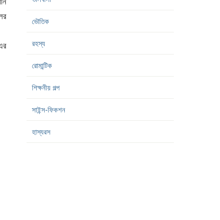
ানি
লের
ভৌতিক
রহস্য
 এর
রোমান্টিক
শিক্ষনীয় গল্প
সাইন্স-ফিকশন
হাস্যরস