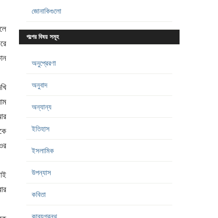
জোনাকিগুলো
চলে
গল্পের বিষয় সমূহ
করে
োন
অনুপ্রেরণা
অনুবাদ
েখি
লাম
অন্যান্য
আর
ইতিহাস
েকে
ওর
ইসলামিক
উপন্যাস
াই
ার
কবিতা
কাব্যগ্রন্থ