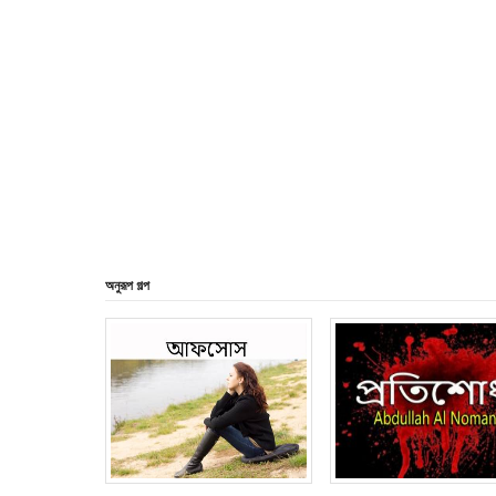
অনুরূপ গল্প