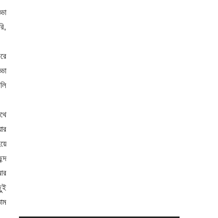
্ডা
রি,
করে
্ডা
বলি
থে
়ার
়ে
্দ
আর
ছুই
তাম