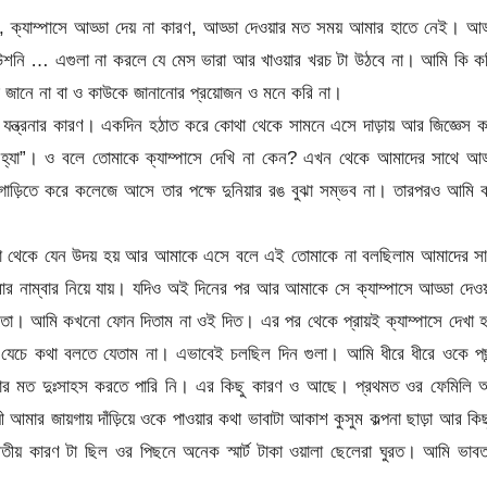
, ক্যাম্পাসে আড্ডা দেয় না কারণ, আড্ডা দেওয়ার মত সময় আমার হাতে নেই। আড
টিউশনি … এগুলা না করলে যে মেস ভারা আর খাওয়ার খরচ টা উঠবে না। আমি কি ক
উ জানে না বা ও কাউকে জানানোর প্রয়োজন ও মনে করি না।
 যন্ত্রনার কারণ। একদিন হঠাত করে কোথা থেকে সামনে এসে দাড়ায় আর জিজ্ঞেস 
“হ্যা”। ও বলে তোমাকে ক্যাম্পাসে দেখি না কেন? এখন থেকে আমাদের সাথে আড
 গাড়িতে করে কলেজে আসে তার পক্ষে দুনিয়ার রঙ বুঝা সম্ভব না। তারপরও আমি 
 থেকে যেন উদয় হয় আর আমাকে এসে বলে এই তোমাকে না বলছিলাম আমাদের সা
র নাম্বার নিয়ে যায়। যদিও অই দিনের পর আর আমাকে সে ক্যাম্পাসে আড্ডা দেওয
। আমি কখনো ফোন দিতাম না ওই দিত। এর পর থেকে প্রায়ই ক্যাম্পাসে দেখা হয
চে কথা বলতে যেতাম না। এভাবেই চলছিল দিন গুলা। আমি ধীরে ধীরে ওকে পছন
ার মত দুঃসাহস করতে পারি নি। এর কিছু কারণ ও আছে। প্রথমত ওর ফেমিলি 
ার জায়গায় দাঁড়িয়ে ওকে পাওয়ার কথা ভাবাটা আকাশ কুসুম কল্পনা ছাড়া আর কি
্বিতীয় কারণ টা ছিল ওর পিছনে অনেক স্মার্ট টাকা ওয়ালা ছেলেরা ঘুরত। আমি ভাব