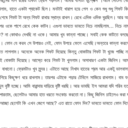
 পছন্দের নীল রঙের একটা ড্রেস পড়লাম। আমার বাসাটা ডুপ্লেক্স ।আমি দোতলা থ
 হাতে একটা প্যাকেট ছিল। মনটাই খারাপ হয়ে গেল ও কেন শুধু শুধু গিফট কি
। শেষে গিফট টা অন্য গিফট রাখার স্থান্ব রাখল। রেখে এদিক ওদিক ঘুরছিল। আর 
রপর ওকে পাশে রেখে কেক কাটব। এগুলা ভাবতে ভাবতে নিচে নামছিলাম… নিচে না
কি? না কোথাও দেখছি না ওকে। আমার খুব কান্না পাচ্ছে। সবাই কেক কাটতে বল
েছে। ফোন যে করব সে উপায়ও নেই, ফোন উপরে ফেলে এসেছি।অন্তরে কান্না করল
তে লাগলাম। অনেকে অনেক গিফট দিয়েছে কিন্তু বোকাটার গিফট টা খুজে পাচ্ছি 
ই বোকাটা দিয়েছে। আস্তে করে গিফট টা খুললাম। অসাধারণ একটা জিনিস। আম
মে বাধানো। ফ্রেমটাও খুব সুন্দর। এটাতে আছে নিখাদ হাতের শ্রম আর একটু ভালবা
গিয়ে কিছুক্ষণ ধরে রাখলাম। তারপর এটাকে পড়ার টেবিলে সাজিয়ে রাখলাম। বাব 
বৃষ্টি হচ্ছে। আমি বারান্দায় দাড়িয়ে বৃষ্টি ধরছি। আর ভাবছি ইস আমরা যদি গরিব হ
পারতাম, ছেলেটাও আমার হাত ধরতে সংকোচ করতো না। কিছু জিনিস চাইলেও করা যা
। আচ্ছা ছেলেটা কি এখন জেগে আছে? এত রাতে ফোন দিব? ভাবতে ভাবতে ফোন দিয়