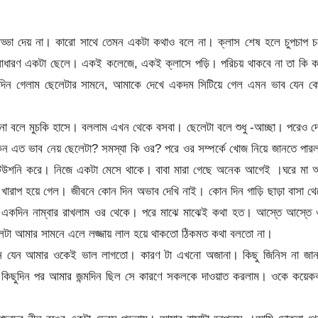
আড্ডা দেয় না। কারো সাথে তেমন একটা কথাও বলে না। ক্লাস শেষ হলে চুপচাপ 
 সাধারণ একটা ছেলে। একই কলেজে, একই ক্লাসে পড়ি। পরিচয় থাকবে না তা কি 
একদিন গেলাম ছেলেটার সামনে, আমাকে দেখে একদম সিটিয়ে গেল এমন ভাব যেন ক
না বলে মুচকি হাসে। বললাম এখন থেকে বসবা। ছেলেটা বলে শুধু -আচ্ছা। পরেও দ
এত ভাব নেয় ছেলেটা? সমস্যা কি ওর? পরে ওর সম্পর্কে খোজ নিয়ে জানতে পার
র টিউশনি করে। নিজে একটা মেসে থাকে। বাবা মারা গেছে অনেক আগেই ।ঘরে মা 
রাপ হয়ে গেল। জীবনে কোন দিন অভাব দেখি নাই। কোন দিন গাড়ি ছাড়া বাসা থ
।একদিন নাম্বার রাখলাম ওর থেকে। পরে মাঝে মাঝেই কথা হত। আস্তে আস্তে 
ছেলেটা আমার সামনে এলে লজ্জায় লাল হয়ে থাকতো ঠিকমত কথা বলতো না।
কেন যেন আমার ওকেই ভাল লাগতো। কারণ টা এখনো অজানা। কিছু জিনিস না জান
 কিছুদিন পর আমার জন্মদিন ছিল সে কারণে সকলকে দাওয়াত করলাম। ওকে কয়েকব