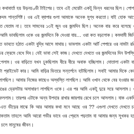
 কথাবার্তা হয় উড়নচণ্ডী টাইপের। তবে এই মেয়েটা একটু ভিন্ন ধরনের ছিল। পো
ম শান্তশিষ্ট। ওর এই ব্যাপার গুলা আমাকে অনেক মুগ্ধ করতো। যাই হোক আগ
ে যেতাম না। তবে সামনের ১৩ই জুন ওর জন্মদিন ছিল। অনেক বার করে বলেছে 
আর আমি ভাবছিলাম ওকে ওর জন্মদিনে কি দেওয়া যায়… ওরা কত বড়লোক। কমদামী জি
 ভাবতে হঠাত একটা বুদ্ধি আসে মাথায়। ভাবলাম একটা আর্ট পেপারে ওর নামটা র
াচের ফ্রেমে বেধে দিব। যেই ভাবা সেই কাজ। দেখতে দেখতে ওর জন্মদিনের দিন উপস্
ে গেলাম। ওর বাড়িতে যখন ঢুকছিলাম ধীরে ধীরে অবাক হচ্ছিলাম। দোতালা একটা বা
দুইটা প্রাইভেট কার। আমি বাড়ির ভিতরে সন্তর্পনে হাটছিলাম। সবাই আমার দিকে ক
ন লাগছিল। আমার নিজের কাছেও অস্বস্তি লাগছিল। আমি ওখান থেকে বের হওয়ার জ
ল রঙের ড্রেসটায় অসাধারণ লাগছিল ওকে। এর পর আমি একটু দুরে সরে আসলাম। 
 ফেললাম। তারপর এটাকে অন্য উপহার রাখার জায়গায় রেখে চলে আসলাম। যাক এক
আর এত ভীড়ের মাঝে কি আর আমার কথা মনে আছে ওর ?? এগুলা দেখতে দেখতে চ
কতাম তাহলে আমি আরো গভীর ভাবে ওর প্রেমে পড়তাম যা আমার জন্য সুখকর হ
 চলে মানুষের জীবন।