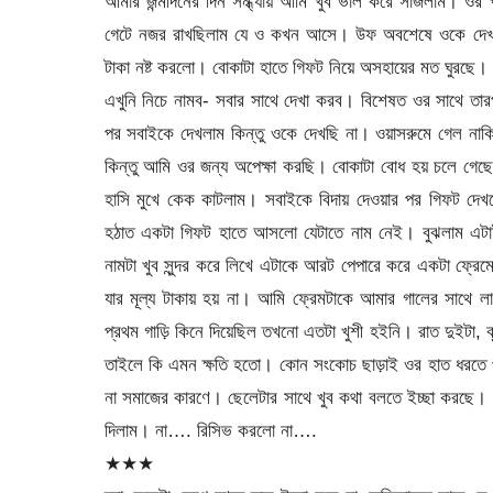
আমার জন্মদিনের দিন সন্ধ্যায় আমি খুব ভাল করে সাজলাম। ওর
গেটে নজর রাখছিলাম যে ও কখন আসে। উফ অবশেষে ওকে দেখলাম,
টাকা নষ্ট করলো। বোকাটা হাতে গিফট নিয়ে অসহায়ের মত ঘুরছে
এখুনি নিচে নামব- সবার সাথে দেখা করব। বিশেষত ওর সাথে তা
পর সবাইকে দেখলাম কিন্তু ওকে দেখছি না। ওয়াসরুমে গেল না
কিন্তু আমি ওর জন্য অপেক্ষা করছি। বোকাটা বোধ হয় চলে গ
হাসি মুখে কেক কাটলাম। সবাইকে বিদায় দেওয়ার পর গিফট দেখ
হঠাত একটা গিফট হাতে আসলো যেটাতে নাম নেই। বুঝলাম এটা
নামটা খুব সুন্দর করে লিখে এটাকে আরট পেপারে করে একটা ফ্রে
যার মূল্য টাকায় হয় না। আমি ফ্রেমটাকে আমার গালের সাথে লা
প্রথম গাড়ি কিনে দিয়েছিল তখনো এতটা খুশী হইনি। রাত দুইটা, ঝুম 
তাইলে কি এমন ক্ষতি হতো। কোন সংকোচ ছাড়াই ওর হাত ধরতে 
না সমাজের কারণে। ছেলেটার সাথে খুব কথা বলতে ইচ্ছা করছে
দিলাম। না…. রিসিভ করলো না….
★★★