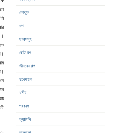
েকে
নে
কৌতুক
আমি
গল্প
মার
ছে।
ছড়াসমূহ
েও
ছোট গল্প
না।
ার
জীবনের গল্প
সা।
দু:খদায়ক
যখন
তাম
ধর্মীয়
য়
প্রবন্ধ
েই
ফ্যান্টাসি
ভালবাসা