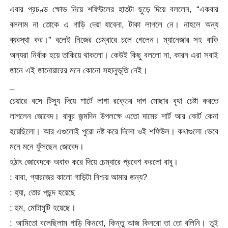
এবার প্রচণ্ড ক্ষোভ নিয়ে শফিউলের হাতটা ছুড়ে দিয়ে বললেন, “একবার
বললাম না তোকে এ গাড়ি দেয়া যাবেনা, টাকা লাগলে নে। নাহলে অন্য
ব্যবস্থা কর।” বলেই নিজের চেম্বারে চলে গেলেন। ম্যানেজার সহ বাকি
অন্যরা নির্বাক হয়ে তাকিয়ে থাকলো। কেউই কিছু বললো না, কারন এরা সবাই
জানে এই জানোয়ারের মনে কোনো সহানুভূতি নেই।
_
চেয়ারে বসে টিস্যু দিয়ে শার্টে লাগা রক্তের দাগ মোছার বৃথা চেষ্টা করতে
লাগলেন জোবেদ। বাবুর জন্মদিন উপলক্ষে এতো দামের শার্ট আর কোর্ট কেনা
হয়েছিলো। আর এগুলোই পুরো নষ্ট করে দিলো ওই শফিউল। কথাগুলো ভেবে
মনে মনে ফুঁসছেন জোবেদ।
হঠাৎ জোবেদকে অবাক করে দিয়ে চেম্বারে প্রবেশ করলো বাবু।
: বাবা, গ্যারজের কালো গাড়িটা নিশ্চয় আমার জন্য?
: হ্যা, তোর পছন্দ হয়েছে
: হুম, মোটামুটি হয়েছে।
: আমিতো বলেছিলাম গাড়ি কিনবো, কিন্তু আজ কিনবো তা তো বলিনি। তুই