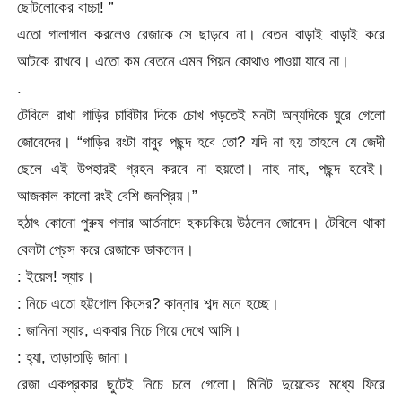
ছোটলোকের বাচ্চা! ”
এতো গালাগাল করলেও রেজাকে সে ছাড়বে না। বেতন বাড়াই বাড়াই করে
আটকে রাখবে। এতো কম বেতনে এমন পিয়ন কোথাও পাওয়া যাবে না।
.
টেবিলে রাখা গাড়ির চাবিটার দিকে চোখ পড়তেই মনটা অন্যদিকে ঘুরে গেলো
জোবেদের। “গাড়ির রংটা বাবুর পছন্দ হবে তো? যদি না হয় তাহলে যে জেদী
ছেলে এই উপহারই গ্রহন করবে না হয়তো। নাহ নাহ, পছন্দ হবেই।
আজকাল কালো রংই বেশি জনপ্রিয়।”
হঠাৎ কোনো পুরুষ গলার আর্তনাদে হকচকিয়ে উঠলেন জোবেদ। টেবিলে থাকা
বেলটা প্রেস করে রেজাকে ডাকলেন।
: ইয়েস! স্যার।
: নিচে এতো হট্টগোল কিসের? কান্নার শব্দ মনে হচ্ছে।
: জানিনা স্যার, একবার নিচে গিয়ে দেখে আসি।
: হ্যা, তাড়াতাড়ি জানা।
রেজা একপ্রকার ছুটেই নিচে চলে গেলো। মিনিট দুয়েকের মধ্যে ফিরে