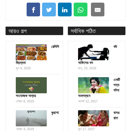
আরও গল্প
সর্বাধিক পঠিত
রেসিপি
বউ
বিড়ম্বনা
অফিসের বস
জুন 9, 2020
জানু. 23, 2018
একটি
সত্য
ঘটনা
সংযোজক অব্যয়
অবলম্বনে
এপ্রিল 8, 2020
আগস্ট 12, 2017
কুয়াশা
বাসর
রাত
এপ্রিল 4, 2019
জুন 17, 2017