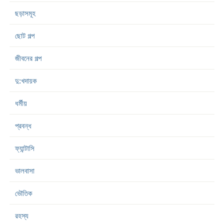
ছড়াসমূহ
ছোট গল্প
জীবনের গল্প
দু:খদায়ক
ধর্মীয়
প্রবন্ধ
ফ্যান্টাসি
ভালবাসা
ভৌতিক
রহস্য