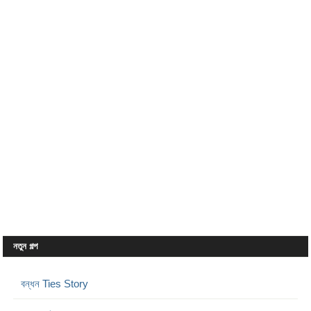
নতুন গল্প
বন্ধন Ties Story