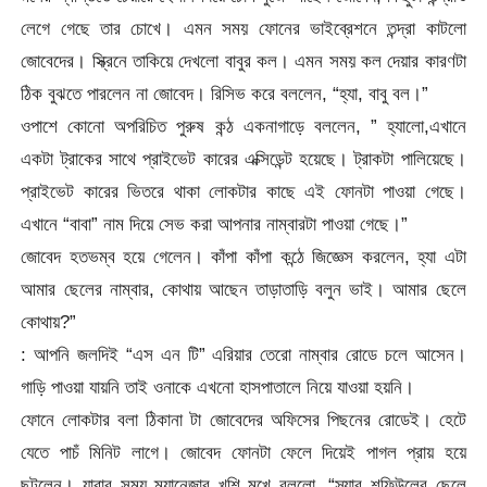
লেগে গেছে তার চোখে। এমন সময় ফোনের ভাইব্রেশনে তন্দ্রা কাটলো
জোবেদের। স্ক্রিনে তাকিয়ে দেখলো বাবুর কল। এমন সময় কল দেয়ার কারণটা
ঠিক বুঝতে পারলেন না জোবেদ। রিসিভ করে বললেন, “হ্যা, বাবু বল।”
ওপাশে কোনো অপরিচিত পুরুষ কন্ঠ একনাগাড়ে বললেন, ” হ্যালো,এখানে
একটা ট্রাকের সাথে প্রাইভেট কারের এক্সিডেন্ট হয়েছে। ট্রাকটা পালিয়েছে।
প্রাইভেট কারের ভিতরে থাকা লোকটার কাছে এই ফোনটা পাওয়া গেছে।
এখানে “বাবা” নাম দিয়ে সেভ করা আপনার নাম্বারটা পাওয়া গেছে।”
জোবেদ হতভম্ব হয়ে গেলেন। কাঁপা কাঁপা কন্ঠে জিজ্ঞেস করলেন, হ্যা এটা
আমার ছেলের নাম্বার, কোথায় আছেন তাড়াতাড়ি বলুন ভাই। আমার ছেলে
কোথায়?”
: আপনি জলদিই “এস এন টি” এরিয়ার তেরো নাম্বার রোডে চলে আসেন।
গাড়ি পাওয়া যায়নি তাই ওনাকে এখনো হাসপাতালে নিয়ে যাওয়া হয়নি।
ফোনে লোকটার বলা ঠিকানা টা জোবেদের অফিসের পিছনের রোডেই। হেটে
যেতে পাচঁ মিনিট লাগে। জোবেদ ফোনটা ফেলে দিয়েই পাগল প্রায় হয়ে
ছুটলেন। যাবার সময় ম্যানেজার খুশি মুখে বললো, “স্যার শফিউলের ছেলে