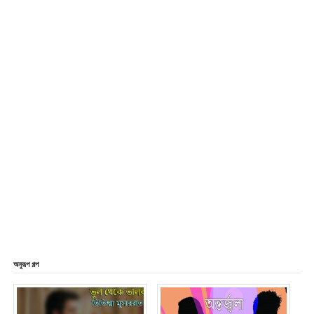
অনুরূপ গল্প