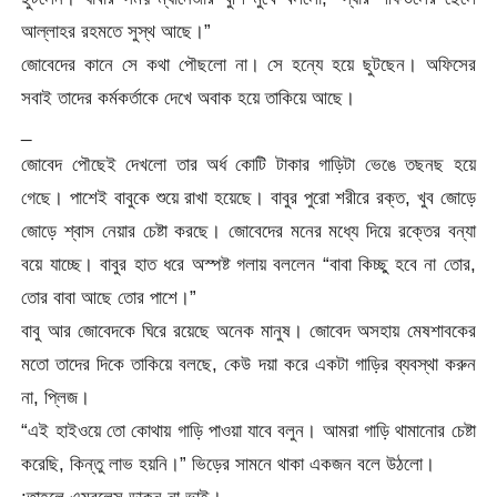
আল্লাহর রহমতে সুস্থ আছে।”
জোবেদের কানে সে কথা পৌছলো না। সে হন্যে হয়ে ছুটছেন। অফিসের
সবাই তাদের কর্মকর্তাকে দেখে অবাক হয়ে তাকিয়ে আছে।
_
জোবেদ পৌছেই দেখলো তার অর্ধ কোটি টাকার গাড়িটা ভেঙে তছনছ হয়ে
গেছে। পাশেই বাবুকে শুয়ে রাখা হয়েছে। বাবুর পুরো শরীরে রক্ত, খুব জোড়ে
জোড়ে শ্বাস নেয়ার চেষ্টা করছে। জোবেদের মনের মধ্যে দিয়ে রক্তের বন্যা
বয়ে যাচ্ছে। বাবুর হাত ধরে অস্পষ্ট গলায় বললেন “বাবা কিচ্ছু হবে না তোর,
তোর বাবা আছে তোর পাশে।”
বাবু আর জোবেদকে ঘিরে রয়েছে অনেক মানুষ। জোবেদ অসহায় মেষশাবকের
মতো তাদের দিকে তাকিয়ে বলছে, কেউ দয়া করে একটা গাড়ির ব্যবস্থা করুন
না, প্লিজ।
“এই হাইওয়ে তো কোথায় গাড়ি পাওয়া যাবে বলুন। আমরা গাড়ি থামানোর চেষ্টা
করেছি, কিন্তু লাভ হয়নি।” ভিড়ের সামনে থাকা একজন বলে উঠলো।
:তাহলে এম্বুলেন্স ডাকুন না ভাই।