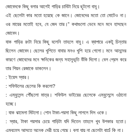
জোবেদকে কিছু বলার আগেই গাড়ির চাবিটা নিয়ে ছুটলো বাবু।
এই ছেলেটা কার মতো হয়েছে কে জানে। জোবেদের মতো তো মোটেও না।
ওর মায়ের মতোই হবে, যে জেদ তার।” কথাগুলো ভেবে মনে মনে হাসছেন
জোবেদ।
যাক গাড়ির রংটা নিয়ে কিছু বলেনি তাহলে বাবু। এ ব্যাপারে একটু চিন্তায়
ছিলেন জোবেদ। ছেলের খুশিতে বাবার মনও খুশি হয়ে গেলো। মনে আনন্দের
কারণে জোবেদের মনে ক্ষনিকের জন্য সহানুভূতি উঁকি দিলো। বেল প্রেস করে
তার পিয়ন রেজাকে ডাকলেন।
: ইয়েস স্যার।
: শফিউলের ছেলের কি করলো?
: এম্বুলেন্স পৌঁছলো মাত্র। শফিউল ভাইয়ের ছেলেকে এম্বুলেন্সে ওঠানো
হচ্ছে।
: যাক ঝামেলা মিটলো। শোন টাকা-পয়সা কিছু লাগলে দিস ওকে।
: স্যার, টাকা পয়সার চেয়ে গাড়িটা যদি দিতেন তাহলে খুব উপকার হতো।
এম্বুলেন্স আসতে অনেক দেরী হয়ে গেছে। বলা যায় না ছেলেটা বাচেঁ কি না।