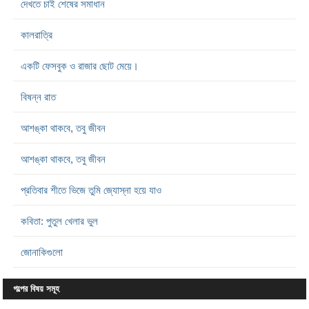
দেখতে চাই শেষের সমাধান
কালরাত্রি
একটি ফেসবুক ও রাজার ছোট মেয়ে।
বিষন্ন রাত
আশঙ্কা থাকবে, তবু জীবন
আশঙ্কা থাকবে, তবু জীবন
প্রতিবার শীতে ভিজে তুমি জ্যোস্না হয়ে যাও
কবিতা: পুতুল খেলার ভুল
জোনাকিগুলো
গল্পের বিষয় সমূহ