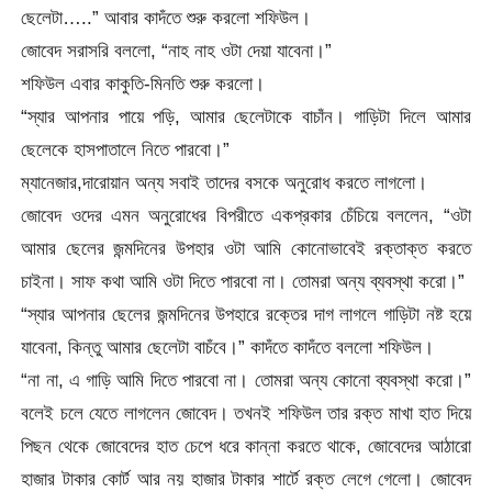
ছেলেটা…..” আবার কাদঁতে শুরু করলো শফিউল।
জোবেদ সরাসরি বললো, “নাহ নাহ ওটা দেয়া যাবেনা।”
শফিউল এবার কাকুতি-মিনতি শুরু করলো।
“স্যার আপনার পায়ে পড়ি, আমার ছেলেটাকে বাচাঁন। গাড়িটা দিলে আমার
ছেলেকে হাসপাতালে নিতে পারবো।”
ম্যানেজার,দারোয়ান অন্য সবাই তাদের বসকে অনুরোধ করতে লাগলো।
জোবেদ ওদের এমন অনুরোধের বিপরীতে একপ্রকার চেঁচিয়ে বললেন, “ওটা
আমার ছেলের জন্মদিনের উপহার ওটা আমি কোনোভাবেই রক্তাক্ত করতে
চাইনা। সাফ কথা আমি ওটা দিতে পারবো না। তোমরা অন্য ব্যবস্থা করো।”
“স্যার আপনার ছেলের জন্মদিনের উপহারে রক্তের দাগ লাগলে গাড়িটা নষ্ট হয়ে
যাবেনা, কিন্তু আমার ছেলেটা বাচঁবে।” কাদঁতে কাদঁতে বললো শফিউল।
“না না, এ গাড়ি আমি দিতে পারবো না। তোমরা অন্য কোনো ব্যবস্থা করো।”
বলেই চলে যেতে লাগলেন জোবেদ। তখনই শফিউল তার রক্ত মাখা হাত দিয়ে
পিছন থেকে জোবেদের হাত চেপে ধরে কান্না করতে থাকে, জোবেদের আঠারো
হাজার টাকার কোর্ট আর নয় হাজার টাকার শার্টে রক্ত লেগে গেলো। জোবেদ