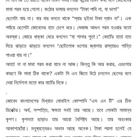
মাথা গরম হয়ে গেলো। কঠোর ভাষায় বললেন “টাকা পাবি না, যা ভাগ!”
ছেলেটা যায় না। বার বার বলতে থাকে “স্যার দুইডা টাকা দ্যান না”। এক
পর্যায়ে ছেলেটা জোবেদের হাত চেপে ধরে। মেজাজ আগুন গরম হওয়ার মতো
অবস্থা। জোরে ধাক্কা মেরে বললেন “যা শালার পুত!।” কোর্টের হাতা হাত
দিয়ে ঝাড়তে ঝাড়তে বললেন “ছোটলোক গুলোর জ্বালায় রাস্তায়ও শান্তি
পাওয়া যায় না।”
আহা! না না মাথা গরম করা যাবে না আজ। কিন্তু কি আর করার, এগুলোর
কারণে কি মাথা ঠিক থাকে? একটা সি এন জিতে উঠে চললেন ছেলের বলে
দেয়া নির্দেশনা মতো কার মার্টের দিকে।
.
জোবেদ বাংলাদেশের বিখ্যাত মোবাইল কোম্পানি “এস এন টি” এর চীফ
ডিরেক্টর। অর্থ, সম্পত্তি, ক্ষমতা সবই তার আছে। তবে লোকটা সামান্য
কৃপণ। কৃপনতা ছাড়াও তার আরো বৈশিষ্ট্য আছে। তার অহংকার
আকাশছোঁয়া। মনুষ্যত্বেরও অভাব আছে অনেক। টাকা পয়সা হলেই যে