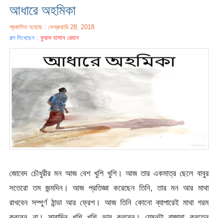
আধারে অহমিকা
প্রকাশিত হয়েছে : ফেব্রুয়ারি 28, 2018
গল্প লিখেছেন :
ফুয়াদ হাসান রেহান
জোবেদ চৌধুরীর মন আজ বেশ খুশি খুশি। আজ তার একমাত্র ছেলে বাবুর
সতেরো তম জন্মদিন। আজ প্রতিজ্ঞা করেছেন তিনি, তার মন আর মাথা
রাখবেন সম্পুর্ণ ঠান্ডা আর ফ্রেশ। আজ তিনি কোনো ব্যাপারেই মাথা গরম
করবেন না। সারাদিন খুশি খুশি ভাব করবেন। যেমনটা রাজারা করতেন