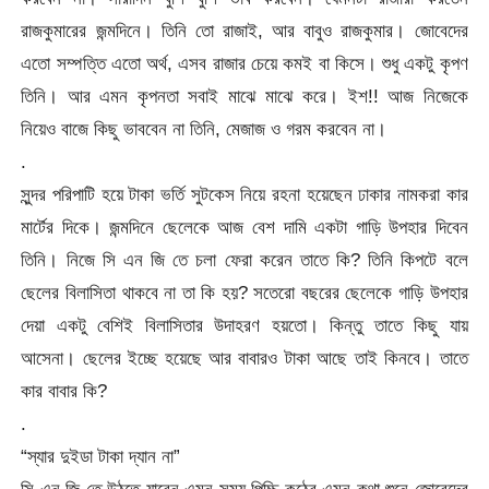
রাজকুমারের জন্মদিনে। তিনি তো রাজাই, আর বাবুও রাজকুমার। জোবেদের
এতো সম্পত্তি এতো অর্থ, এসব রাজার চেয়ে কমই বা কিসে। শুধু একটু কৃপণ
তিনি। আর এমন কৃপনতা সবাই মাঝে মাঝে করে। ইশ!! আজ নিজেকে
নিয়েও বাজে কিছু ভাববেন না তিনি, মেজাজ ও গরম করবেন না।
.
সুন্দর পরিপাটি হয়ে টাকা ভর্তি সুটকেস নিয়ে রহনা হয়েছেন ঢাকার নামকরা কার
মার্টের দিকে। জন্মদিনে ছেলেকে আজ বেশ দামি একটা গাড়ি উপহার দিবেন
তিনি। নিজে সি এন জি তে চলা ফেরা করেন তাতে কি? তিনি কিপটে বলে
ছেলের বিলাসিতা থাকবে না তা কি হয়? সতেরো বছরের ছেলেকে গাড়ি উপহার
দেয়া একটু বেশিই বিলাসিতার উদাহরণ হয়তো। কিন্তু তাতে কিছু যায়
আসেনা। ছেলের ইচ্ছে হয়েছে আর বাবারও টাকা আছে তাই কিনবে। তাতে
কার বাবার কি?
.
“স্যার দুইডা টাকা দ্যান না”
সি এন জি তে উঠতে যাবেন এমন সময় পিচ্চি কন্ঠের এমন কথা শুনে জোবেদের