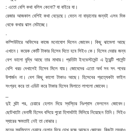
: এতো বেশি কথা বলিস কেনো? যা বাইরে যা।
রেজার আজকাল বেশিই কথা বেড়েছে। বেতন না বাড়ানোর জন্যই এসব দিক
থেকে কথার ঝাল মেটাচ্ছে।
.
কম্পিউটারে অফিসের কাজে মনোযোগ দিলেন জোবেদ। কিছু ঝামেলা আছে
এখানে। কয়েক কোটি টাকার হিসেব দিতে হবে সিইও কে। হিসেব দেয়ার জন্য
বেশ ভালো বুদ্ধি আছে তার মাথায়। প্রতিটা ইনভেস্টমেন্ট এ টুয়েন্টি পার্সেন্ট
বেশি খরচ দেখালেই হিসেব মিলে যায়। জোবেদের এতো অর্থ সব সৎ পথের
উপার্জন না। বেশ কিছু কালো টাকাও আছে। হিসেবের প্রত্যেকটা ফাইল
সংগ্রহ করে তা এডিট করে টাকার হিসেব মিলাতে লাগলো জোবেদ।
_
দুই ঘন্টা পর, চেয়ারে হেলান দিয়ে স্বস্তির নিঃশ্বাস ফেললেন জোবেদ।
ছোটখাটো বেনামী হিসেব বসিয়ে পুরো হিসাবটাই মিলিয়ে নিয়েছেন তিনি। সিইও
স্যারের ক্ষমতাই নেই তা বোঝার।
মনের স্বস্তিতে চেয়ারে হেলান দিয়ে চোখ বুজে আছেন জোবেদ, কিছুটা তন্দ্রাও