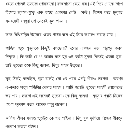
ধরতে গেলেই ভূতদের পোয়াবারো।ফাজলামো বেড়ে যায়।এই নিয়ে শোকে তাপে
হিংসায় জ্বলে-পুড়ে খাক হচ্ছে এলাকার কেউ কেউ। বিশেষ করে মুন্নার
সমবয়েসী বন্ধুরা তো ভেবেই কূল পায়না।
আজ মিঝিবাড়ির উত্তরে খড়ের গাদায় বসে এই নিয়ে আক্ষেপ করছে তারা।
ফাজিল ভূত মুন্নাকে কিছুই বলছেনা? দলের একজন নয়ন প্রশ্ন করল
দিলুকে। কি জানি রে !! আমার মনে হয় ওই ব্যাটা মুন্না নিজেই একটা ভূত,
তাই ভূতেরা ওকে কিছু বলেনা, দিলুর সহজ উত্তর।
তুই ঠিকই বলেছিস, ভূত বলেই তো ওর গায়ে একটু শীতও লাগেনা। অবশ্য
এ-কথাও সত্য পাজিটার বেজায় সাহস। আমি শুনেছি ভূতেরা সাহসী লোকেদের
ভয় পায়। হয়তো এই জন্যেই ভূতেরা ওকে কিছু বলেনা। মুন্নার প্রতি নিজের
ধারণা প্রকাশ করল আরেক বন্ধু রাসেল।
আমিও ঐসব ফালতু ভূতটুত কে ভয় পাইনা। দিলু বুক ফুলিয়ে নিজের বীরত্ব
প্রকাশ করতে চাইল।