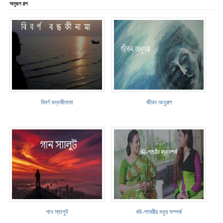
অনুরূপ গল্প
বিবর্ণ বন্ধকীনামা
জীবন অনুগল্প
গান স্যালুট
বউ-শাশুরীর মধুর সম্পর্ক