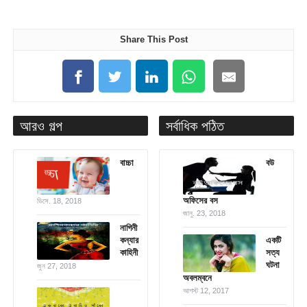
Share This Post
আরও গল্প
সর্বাধিক পঠিত
বাচ্চা
বউ
অফিসের বস
ডিসে. 18, 2018
জানু. 23, 2018
নাগিনী
কন্যার
একটি
কাহিনী
সত্য
ঘটনা
জুন 27, 2018
অবলম্বনে
আগস্ট 12, 2017