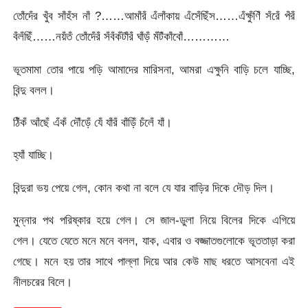
তোঁদেঁর খুঁব সাঁহঁস নাঁ ?……আমাঁরঁ এঁলাঁকায় এঁসেঁছিঁস……এঁক্ষুঁণিঁ সঁরেঁ পঁরঁ
বঁলঁছিঁ……নয়ঁতঁ তোঁদেঁরঁ সঁবঁকঁটাঁরঁ ঘাঁড়ঁ মঁটঁকাঁবোঁ…………
ভূতমামা তোর পায়ে পড়ি আমাদের মারিসনা, আমরা এক্ষুনি বাড়ি চলে যাচ্ছি,
বিন্দু বলল।
ঠিঁকঁ আঁছেঁ এঁকঁ দৌঁড়েঁ যেঁ যাঁরঁ বাঁড়িঁ চঁলেঁ যাঁ।
হ্যাঁ যাচ্ছি।
বিন্দুরা ভয় পেয়ে গেল, কোন কথা না বলে যে যার বাড়ির দিকে দৌড় দিল।
মুন্নার পথ পরিষ্কার হয়ে গেল। সে জাল-ডুলা নিয়ে বিলের দিকে এগিয়ে
গেল। যেতে যেতে মনে মনে বলল, যাক, এবার ও বজ্জাতগুলোকে ভূততাড়া করা
গেছে। মনে হয় তার সাথে পাল্লা দিয়ে আর কেউ মাছ ধরতে আসবেনা এই
নীলচরের বিলে।