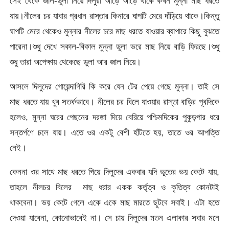
সেই থেকে জাল-ডুলা নিয়ে দিলুরা আড়ে আড়ে থাকে কখন মুন্না মাছ ধরতে
যায়।নীলের চর যাবার প্রধান রাস্তার কিনারে ঘাপটি মেরে দাঁড়িয়ে থাকে।কিন্তু
ঘাপটি মেরে থেকেও মুন্নার নীলের চরে মাছ ধরতে যাওয়ার ব্যাপারে কিছু বুঝতে
পারেনা।শুধু দেখে সকাল-বিকাল মুন্না ডুলা ভরে মাছ নিয়ে বাড়ি ফিরছে।শুধু
শুধু তারা অপেক্ষায় থেকেছে ডুলা আর জাল নিয়ে।
আসলে দিলুদের গোয়েন্দাগিরি কি করে যেন টের পেয়ে গেছে মুন্না। তাই সে
মাছ ধরতে যায় খুব সতর্কভাবে। নীলের চর বিলে যাওয়ার রাস্তা বাড়ির পূবদিকে
হলেও, মুন্না ঘরের পেছনের দরজা দিয়ে বেরিয়ে পশ্চিমদিকের পুকুড়পার ধরে
সন্তর্পণে চলে যায়। এতে ওর একটু বেশী হাঁটতে হয়, তাতে ওর আপত্তি
নেই।
কেননা ওর সাথে মাছ ধরতে গিয়ে দিলুদের একবার যদি ভূতের ভয় কেটে যায়,
তাহলে নীলচর বিলের মাছ ধরার একক কর্তৃত্ব ও কৃতিত্ব কোনটাই
থাকবেনা। ভয় কেটে গেলে একে একে মাছ মারতে ছুটবে সবাই। এটা হতে
দেওয়া যাবেনা, কোনোভাবেই না। সে চায় দিলুদের মতন এলাকার সবার মনে