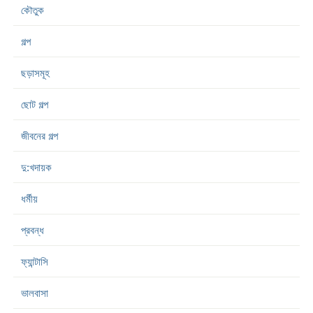
কৌতুক
গল্প
ছড়াসমূহ
ছোট গল্প
জীবনের গল্প
দু:খদায়ক
ধর্মীয়
প্রবন্ধ
ফ্যান্টাসি
ভালবাসা