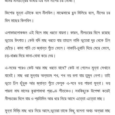
জমির মানচিত্রের ভাষায় এর নাম নীলের চর মৌজা।
কিশোর মুন্না এটাকে বলে নীলবিল। মাঝেমাঝে ছন্দ মিলিয়ে বলে, নীলের চর
বিল মাছের কিলবিল।
এলাকারলোকজন এই বিলে মাছ ধরতে যায়না। কারন, নীলচরের বিলে রয়েছে
ভূতের উৎপাত। কেউ যদি মাছ ধরতে যায় তাহলে নাকি ভূতেরা দূর থেকে ঢিল
ছোঁড়ে। কাদা পানি তে জ্যান্ত পুঁতে ফেলে। নাকানি-চুবানি দিয়ে মেরে ফেলে,
চড়-থাপ্পর দিয়ে কানা-বোবা করে দেয়।
এ-সবের পরেও কেউ আর মাছ ধরতে যাবে? কেউ না গেলেও মুন্না সেখানে
যাবেই। মাছ ধরা মুন্নার অন্যতম শখ, শখ নয় বলা যায় তুমুল নেশা। তাই
ভূতে ঢিল ছুঁড়ুক আর জ্যান্ত পুঁতে ফেলুক এ-সবে ভয় পায়না মুন্না। ভয়
পায়না মাঘ মাসের কুয়াশামাখা প্রচণ্ড শীতকেও। সবকিছুকে উপেক্ষা করেই
নীলচরের বিলে যায় ও প্রতিদিন আর ধরে নিয়ে আসে এত্তো এত্তো মাছ।
মুন্না দিব্যি মাছ ধরে নিয়ে আসে,ভূতেরা তাকে কিছু বলেনা অথচ অন্যরা মাছ