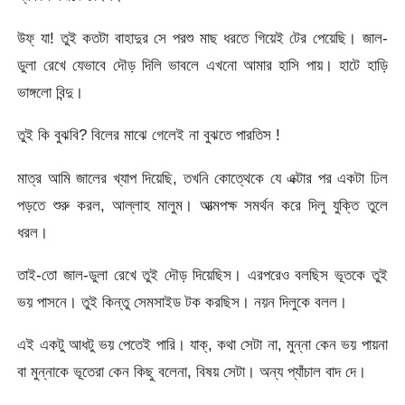
উফ্‌ যা! তুই কতটা বাহাদুর সে পরশু মাছ ধরতে গিয়েই টের পেয়েছি। জাল-
ডুলা রেখে যেভাবে দৌড় দিলি ভাবলে এখনো আমার হাসি পায়। হাটে হাড়ি
ভাঙ্গলো বিন্দু।
তুই কি বুঝবি? বিলের মাঝে গেলেই না বুঝতে পারতিস !
মাত্র আমি জালের খ্যাপ দিয়েছি, তখনি কোত্থেকে যে এক্টার পর একটা ঢিল
পড়তে শুরু করল, আল্লাহ মালুম। আত্মপক্ষ সমর্থন করে দিলু যুক্তি তুলে
ধরল।
তাই-তো জাল-ডুলা রেখে তুই দৌড় দিয়েছিস। এরপরেও বলছিস ভূতকে তুই
ভয় পাসনে। তুই কিন্তু সেমসাইড টক করছিস। নয়ন দিলুকে বলল।
এই একটু আধটু ভয় পেতেই পারি। যাক্‌, কথা সেটা না, ‌মুন্না কেন ভয় পায়না
বা মুন্নাকে ভূতেরা কেন কিছু বলেনা, বিষয় সেটা। অন্য প্যাঁচাল বাদ দে।