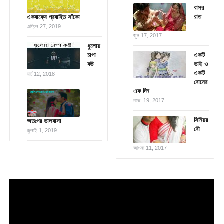
বাসর
রাত
একবাক্যে প্রবাহিত সাঁকো
এপ্রিল 27, 2019
জুন 17, 2017
ধুলোয়
চাপা
একটি
কষ্ট
ভাই ও
একটি
মার্চ 12, 2018
বোনের
এক দিন
নভে. 19, 2017
সিনিয়র
অতঃপর ভালবাসা
বৌ
জুলাই 1, 2019
আগস্ট 11, 2017