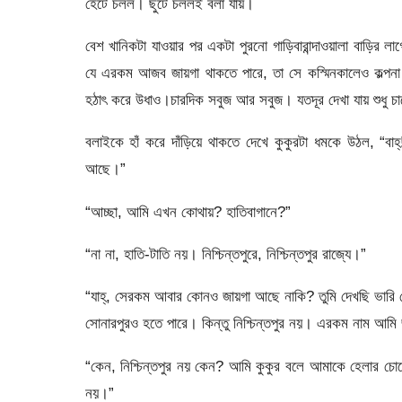
হেঁটে চলল। ছুটে চললই বলা যায়।
বেশ খানিকটা যাওয়ার পর একটা পুরনো গাড়িবারান্দাওয়ালা বাড়ি
যে এরকম আজব জায়গা থাকতে পারে, তা সে কস্মিনকালেও কল্প
হঠাৎ করে উধাও।চারদিক সবুজ আর সবুজ। যতদূর দেখা যায় শুধু চ
বলাইকে হাঁ করে দাঁড়িয়ে থাকতে দেখে কুকুরটা ধমকে উঠল, “বাহ
আছে।”
“আচ্ছা, আমি এখন কোথায়? হাতিবাগানে?”
“না না, হাতি-টাতি নয়। নিশ্চিন্তপুরে, নিশ্চিন্তপুর রাজ্যে।”
“যাহ্‌, সেরকম আবার কোনও জায়গা আছে নাকি? তুমি দেখছি ভারি ব
সোনারপুরও হতে পারে। কিন্তু নিশ্চিন্তপুর নয়। এরকম নাম আমি 
“কেন, নিশ্চিন্তপুর নয় কেন? আমি কুকুর বলে আমাকে হেলার চ
নয়।”