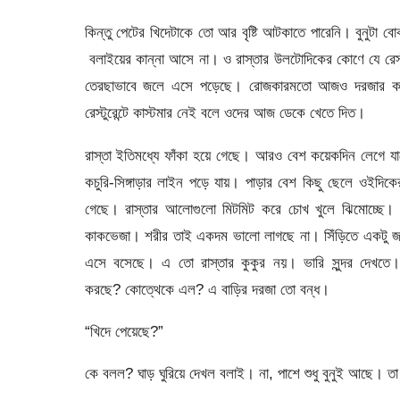
কিন্তু পেটের খিদেটাকে তো আর বৃষ্টি আটকাতে পারেনি। বুনুটা 
বলাইয়ের কান্না আসে না। ও রাস্তার উলটোদিকের কোণে যে রেস্টু
তেরছাভাবে জলে এসে পড়েছে। রোজকারমতো আজও দরজার কাছ
রেস্টুরেন্টে কাস্টমার নেই বলে ওদের আজ ডেকে খেতে দিত।
রাস্তা ইতিমধ্যে ফাঁকা হয়ে গেছে। আরও বেশ কয়েকদিন লেগে যা
কচুরি-সিঙ্গাড়ার লাইন পড়ে যায়। পাড়ার বেশ কিছু ছেলে ওইদিক
গেছে। রাস্তার আলোগুলো মিটমিট করে চোখ খুলে ঝিমোচ্ছে। 
কাকভেজা। শরীর তাই একদম ভালো লাগছে না। সিঁড়িতে একটু জা
এসে বসেছে। এ তো রাস্তার কুকুর নয়। ভারি সুন্দর দেখত
করছে? কোত্থেকে এল? এ বাড়ির দরজা তো বন্ধ।
“খিদে পেয়েছে?”
কে বলল? ঘাড় ঘুরিয়ে দেখল বলাই। না, পাশে শুধু বুনুই আছে। ত