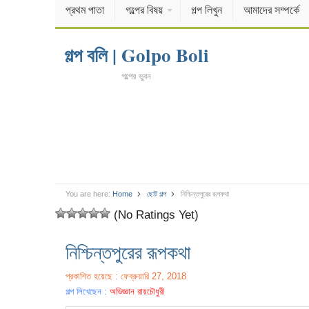
প্রথম পাতা
গল্পের বিষয়
গল্প লিখুন
আমাদের সম্পর্কে
গল্প বলি | Golpo Boli
গল্পের ভুবন
You are here:
Home
ছোট গল্প
নিশ্চিন্তপুরের রূপকথা
(No Ratings Yet)
নিশ্চিন্তপুরের রূপকথা
প্রকাশিত হয়েছে : ফেব্রুয়ারি 27, 2018
গল্প লিখেছেন :
অভিজ্ঞান রায়চৌধুরী