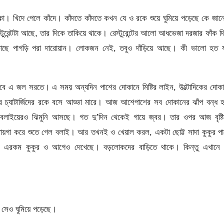
বোকা। খিদে পেলে কাঁদে। কাঁদতে কাঁদতে কখন যে ও রকে শুয়ে ঘুমিয়ে পড়েছে কে জা
রেন্টটা আছে, তার দিকে তাকিয়ে থাকে। রেস্টুরেন্টের আলো আধভেজা দরজার ফাঁক দ
ে পাগড়ি পরা দারোয়ান। লোকজন নেই, তবুও দাঁড়িয়ে আছে। কী ভালো হত য
বে এ জল সরতে। এ সময় অন্যদিন পাশের দোকানে মিষ্টির লাইন, উল্টোদিকের দোক
ের চ্যাটার্জিদের রকে বসে আড্ডা মারে। আজ আশেপাশের সব দোকানের ঝাঁপ বন্ধ 
বলাইয়েরও ঝিমুনি আসছে। গত দু’দিন থেকেই গায়ে জ্বর। তার ওপর আজ বৃষ্টি
য়গা করে শুতে গেল বলাই। আর তখনই ও খেয়াল করল, একটা ছোট্ট সাদা কুকুর পা
ে। এরকম কুকুর ও আগেও দেখেছে। বড়লোকদের বাড়িতে থাকে। কিন্তু এখানে 
া সেও ঘুমিয়ে পড়েছে।