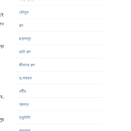
কৌতুক
ছেই
লও
গল্প
ছড়াসমূহ
াড়া
ছোট গল্প
জীবনের গল্প
দু:খদায়ক
ধর্মীয়
রে,
প্রবন্ধ
ফ্যান্টাসি
পুর
ভালবাসা