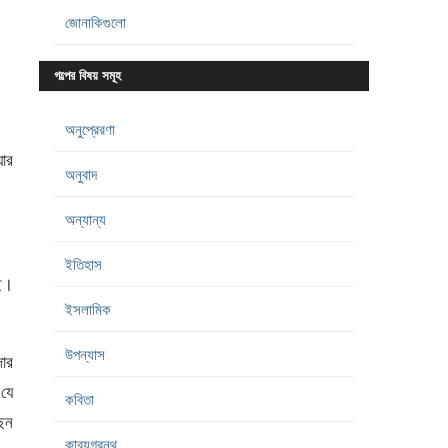
জোনাকিগুলো
গল্পের বিষয় সমূহ
অনুপ্রেরণা
য়ার
অনুবাদ
অন্যান্য
ইতিহাস
ছে।
ইসলামিক
উপন্যাস
ার
 যে
কবিতা
িছন
কাব্যগ্রন্থ