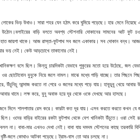
 লোকের ভিড় উধাও। সারা শহর যেন হঠাৎ করে ঘুমিয়ে পড়েছে। হার মেনে নিয়েছে
াড়ির উঠোন।বলাইয়ের বাড়ি বলতে অবশ্য স্টেশনারি দোকানের সামনের আট ফুট চও
দু’হাত জায়গা থাকে। আজ রাস্তা-ফুটপাথ সব জলে একাকার। সব দোকান বন্ধ। আজ
াওয়ার ভয় নেই। কেউ আড়চোখে তাকানোর নেই।
খানিকক্ষণ বসে ছিল। কিন্তু চারদিকটা যেভাবে পুকুরের মতো হয়ে উঠেছে, জল যেভ
র ছোটোবোন বুনুকে নিয়ে জলে নামল। মাঝে মধ্যে গাড়ি যাচ্ছে। তার পিছনে পি
, উঁচুনিচু আন্দাজ করতে না পেরে ও জলের মধ্যে পড়ে যায়। হাবুডুবু খেয়ে আবার 
রে, আবার থামে। লক্ষ করে, বুনু অবাক হয়ে দূর থেকে ওকে দেখছে আর হাসছে।
দু’জনে মিলে শালপাতার রেস করে। কারটা কত দূর যায়। এসব করতে করতে কখন যে 
া ছিল। ওদের বাড়ির বাইরের রকটা ফুটপাথ থেকে বেশ খানিকটা উঁচুতে। ওরা সেই 
ল না। বাবা-মার এখনও দেখা নেই। বাবা যায় দমদম স্টেশনের কাছে তরকারি বিক
বৃষ্টি-জলে কোথাও আটকা পড়েছে। ট্রাম-বাস তো আর চলছে না।