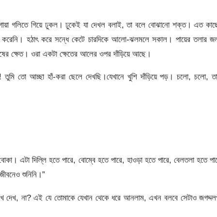
র লাগোয়া গলিতে গিয়ে ঢুকল। ঢুকেই যা দেখল বলাই, তা বলে বোঝানো শক্ত। এত কা
না করেনি। হঠাৎ করে সন্ধে কেটে চারদিকে আলো-ঝলমলে সকাল। পায়ের তলার জ
াষের ক্ষেত। ওরা একটা ক্ষেতের আলের ওপর দাঁড়িয়ে আছে।
্! তুমি তো আচ্ছা হাঁ-করা ছেলে দেখছি।যেখানে খুশি দাঁড়িয়ে পড়। চলো, চলো, ত
োকা। এটা দিল্লি হতে পারে, বোম্বে হতে পারে, হাওড়া হতে পারে, বেলতলা হতে পা
জীবনেও শুনিনি।”
োখে দেখ, না? এই যে তোমাকে যেখান থেকে ধরে আনলাম, এখন বলবে সেটাও জগদ্দল