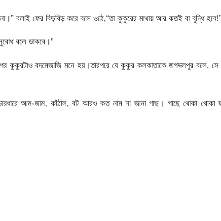
া।” বলাই ফের বিড়বিড় করে বলে ওঠে,“তা কুকুরের মাথায় আর কতই বা বুদ্ধি হবে!
সুবোধ বলে ডাকবে।”
তারপর কুকুরটাও বদমেজাজি মনে হয়।তারপরে যে কুকুর কলকাতাকে জগদ্দলপুর বলে, সে
। চারধারে আম-জাম, কাঁঠাল, বট আরও কত নাম না জানা গাছ। গাছে থোকা থোকা 