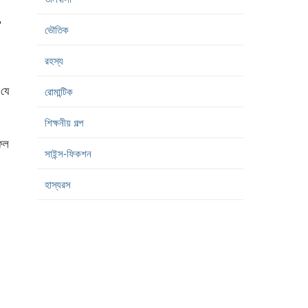
”
ভৌতিক
রহস্য
 যে
রোমান্টিক
শিক্ষনীয় গল্প
ফল
সাইন্স-ফিকশন
হাস্যরস