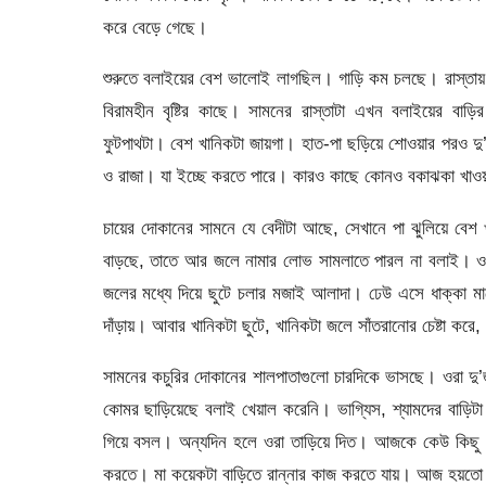
করে বেড়ে গেছে।
শুরুতে বলাইয়ের বেশ ভালোই লাগছিল। গাড়ি কম চলছে। রাস্তায়
বিরামহীন বৃষ্টির কাছে। সামনের রাস্তাটা এখন বলাইয়ের ব
ফুটপাথটা। বেশ খানিকটা জায়গা। হাত-পা ছড়িয়ে শোওয়ার পরও 
ও রাজা। যা ইচ্ছে করতে পারে। কারও কাছে কোনও বকাঝকা খ
চায়ের দোকানের সামনে যে বেদীটা আছে, সেখানে পা ঝুলিয়ে বেশ 
বাড়ছে, তাতে আর জলে নামার লোভ সামলাতে পারল না বলাই। ও ও
জলের মধ্যে দিয়ে ছুটে চলার মজাই আলাদা। ঢেউ এসে ধাক্কা মারে
দাঁড়ায়। আবার খানিকটা ছুটে, খানিকটা জলে সাঁতরানোর চেষ্টা ক
সামনের কচুরির দোকানের শালপাতাগুলো চারদিকে ভাসছে। ওরা 
কোমর ছাড়িয়েছে বলাই খেয়াল করেনি। ভাগ্যিস, শ্যামদের বাড়িট
গিয়ে বসল। অন্যদিন হলে ওরা তাড়িয়ে দিত। আজকে কেউ কিছু বল
করতে। মা কয়েকটা বাড়িতে রান্নার কাজ করতে যায়। আজ হয়তো 