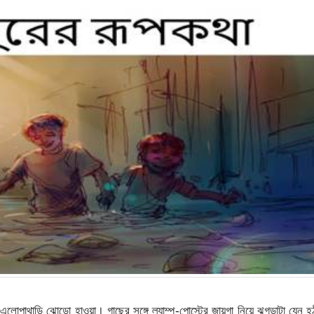
লোপাথাড়ি ঝোড়ো হাওয়া। গাছের সঙ্গে ল্যাম্প-পোস্টের জায়গা নিয়ে ঝগড়াটা যেন হ