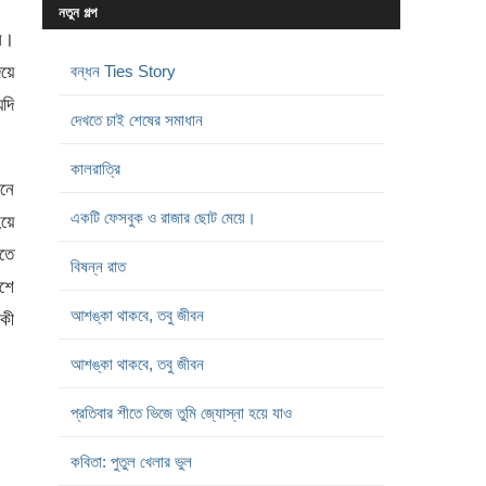
নতুন গল্প
নে।
িয়ে
বন্ধন Ties Story
দি
দেখতে চাই শেষের সমাধান
কালরাত্রি
ানে
একটি ফেসবুক ও রাজার ছোট মেয়ে।
হয়ে
তে
বিষন্ন রাত
শে
আশঙ্কা থাকবে, তবু জীবন
কী
আশঙ্কা থাকবে, তবু জীবন
প্রতিবার শীতে ভিজে তুমি জ্যোস্না হয়ে যাও
কবিতা: পুতুল খেলার ভুল