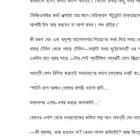
কথাগুলো বলেই কলটি কাটল অবন্তী। ফোনটি রাখার কিছু সময় 
‘ফিজিওলজির কার্ড এক্সাম! তার মানে মেডিক্যাল স্টুডেন্ট! ডা
আগামী দিন আর করবেন না আশা রাখব। শুভ রাত্রি।’
কী রকম যেন এক অদৃশ্য ভালোলাগার শিহরণের মধ্য দিয়ে সময় 
খাবার টেবিল থেকে পড়ার টেবিল—সারাটা সময় মুঠোফোনটি ওর সঙ
একদিন রাত প্রায় সাড়ে ১২টায় সেই প্রতীক্ষিত নম্বরটি ফোন স্ক্র
অবন্তী ফোন রিসিভ করতেই সম্ভাষণের বদলে চমত্কার ভরাট কণ্
‘পাইনি বলে আজও তোমায় বাসছি ভালো রানি…
মধ্যসাগর এপার-ওপার করছে কানাকানি…’
ফোনের ওপাশ থেকে ভদ্রলোকের কবিতা পড়া শুনে অবন্তী যেন ভালোল
—কী ব্যাপার, কথা বলবেন না? কেমন লাগল কবিতাটা? আজ কিন্তু