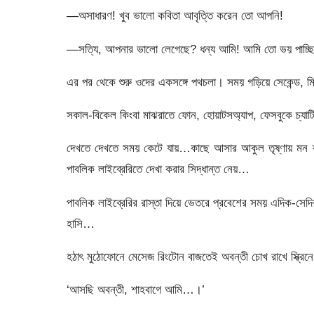
—অসাধারণ! খুব ভালো কবিতা আবৃত্তি করেন তো আপনি!
—সত্যি, আপনার ভালো লেগেছে? ধন্য আমি! আমি তো ভয় পাচ্ছি
এর পর থেকে শুরু ওদের একসঙ্গে পথচলা। সময় গড়িয়ে সেকেন্ড, মিন
সকাল-বিকেল কিংবা মাঝরাতে ফোন, হোয়াটসঅ্যাপ, ফেসবুকে চ্যা
দেখতে দেখতে সময় কেটে যায়…কাছে আসার আকুল তৃষ্ণায় মন ব্
পাবলিক লাইব্রেরিতে দেখা করার সিদ্ধান্ত নেয়…
পাবলিক লাইব্রেরির রাস্তা দিয়ে ভেতরে প্রবেশের সময় এদিক-স
হাসি…
হঠাৎ মুঠোফোনে মেসেজ রিংটোন বাজতেই অবন্তী চোখ রাখে স্ক্রিন
‘আসছি অবন্তী, শাহবাগে আমি…।’