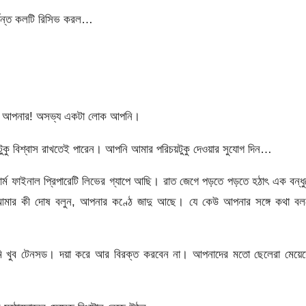
র্যন্ত কলটি রিসিভ করল…
না আপনার! অসভ্য একটা লোক আপনি।
ু বিশ্বাস রাখতেই পারেন। আপনি আমার পরিচয়টুকু দেওয়ার সুযোগ দিন…
র্ম ফাইনাল প্রিপারেটি লিভের গ্যাপে আছি। রাত জেগে পড়তে পড়তে হঠাৎ এক বন্ধ
আমার কী দোষ বলুন, আপনার কণ্ঠে জাদু আছে। যে কেউ আপনার সঙ্গে কথা বল
ি খুব টেনসড। দয়া করে আর বিরক্ত করবেন না। আপনাদের মতো ছেলেরা মেয়েদ