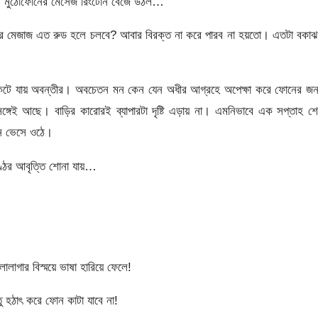
পর মুঠোফোনের মেসেজ রিংটোন বেজে উঠল…
ক্তারদের মেজাজ এত রুড হলে চলবে? আবার বিরক্ত না করে পারব না হয়তো। এতটা বকা
কেটে যায় অবন্তীর। অবচেতন মন কেন যেন অধীর আগ্রহে অপেক্ষা করে ফোনের জন্
্গেই আছে। বাড়ির কারোরই ব্যাপারটা দৃষ্টি এড়ায় না। এমনিভাবে এক সপ্তাহ শ
িনে ভেসে ওঠে।
ঠের আবৃত্তি শোনা যায়…
াগার বিস্ময়ে ভাষা হারিয়ে ফেলে!
 হঠাৎ করে ফোন কাটা যাবে না!