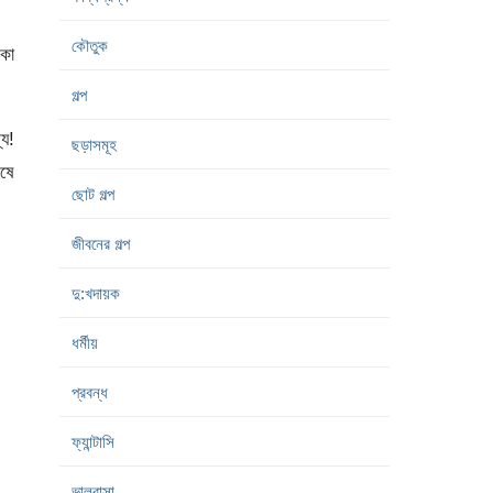
কৌতুক
ঝকা
গল্প
য!
ছড়াসমূহ
েষে
ছোট গল্প
জীবনের গল্প
দু:খদায়ক
ধর্মীয়
প্রবন্ধ
ফ্যান্টাসি
ভালবাসা