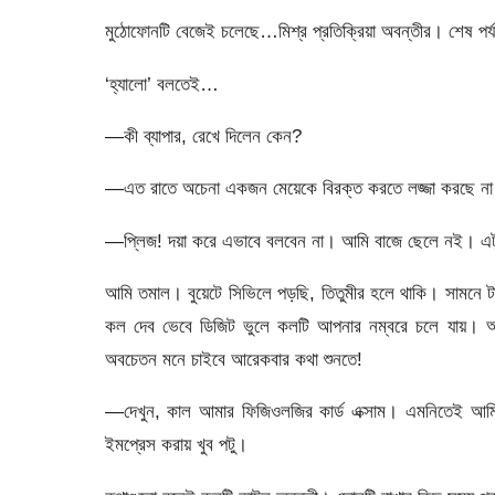
মুঠোফোনটি বেজেই চলেছে…মিশ্র প্রতিক্রিয়া অবন্তীর। শেষ প
‘হ্যালো’ বলতেই…
—কী ব্যাপার, রেখে দিলেন কেন?
—এত রাতে অচেনা একজন মেয়েকে বিরক্ত করতে লজ্জা করছে 
—প্লিজ! দয়া করে এভাবে বলবেন না। আমি বাজে ছেলে নই। এটুক
আমি তমাল। বুয়েটে সিভিলে পড়ছি, তিতুমীর হলে থাকি। সামনে টা
কল দেব ভেবে ডিজিট ভুলে কলটি আপনার নম্বরে চলে যায়। 
অবচেতন মনে চাইবে আরেকবার কথা শুনতে!
—দেখুন, কাল আমার ফিজিওলজির কার্ড এক্সাম। এমনিতেই আম
ইমপ্রেস করায় খুব পটু।