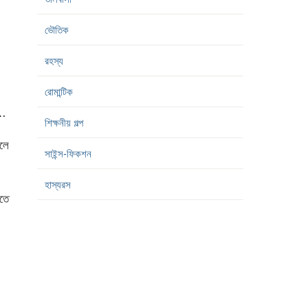
ভৌতিক
রহস্য
রোমান্টিক
ে…
শিক্ষনীয় গল্প
লে
সাইন্স-ফিকশন
হাস্যরস
লতে