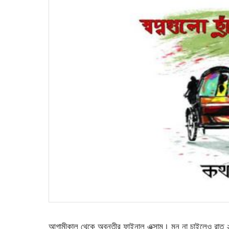
আগামীকাল থেকে অবন্তীর ফাইনাল এক্সাম। মন না চাইলেও রাত ২ট