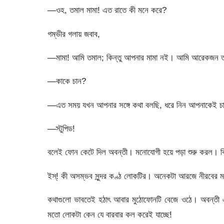
—ওহ, তমাল মামা! এত রাতে কী মনে করে?
গম্ভীর গলায় জবাব,
—মামা! আমি তমাল; কিন্তু আপনার মামা নই। আমি আরেকজন ত
—কাকে চান?
—এত সময় যখন আপনার সঙ্গে কথা বলছি, ধরে নিন আপনাকেই চ
—স্টুপিড!
বলেই ফোন কেটে দিল অবন্তী। মনোযোগী হয়ে পড়া শুরু করল। কিন্
ইস্! কী অসম্ভব সুন্দর কণ্ঠ লোকটির। অনেকটা আরজে নীরবের
কথাগুলো ভাবতেই হঠাৎ আবার মুঠোফোনটি বেজে ওঠে। অবন্তী এব
মতো লোকটা কেন যে বারবার কল করেই যাচ্ছে!