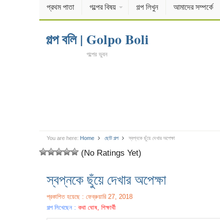
প্রথম পাতা
গল্পের বিষয়
গল্প লিখুন
আমাদের সম্পর্কে
গল্প বলি | Golpo Boli
গল্পের ভুবন
You are here:
Home
ছোট গল্প
স্বপ্নকে ছুঁয়ে দেখার অপেক্ষা
(No Ratings Yet)
স্বপ্নকে ছুঁয়ে দেখার অপেক্ষা
প্রকাশিত হয়েছে : ফেব্রুয়ারি 27, 2018
গল্প লিখেছেন :
কথা ঘোষ, শিক্ষার্থী