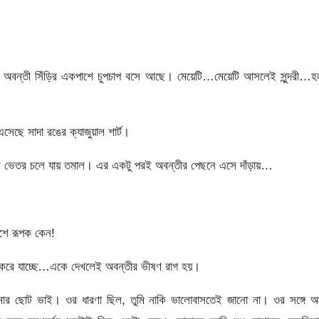
ে, অবন্তী সিঁড়ির একপাশে চুপচাপ বসে আছে। মেয়েটি…মেয়েটি আসলেই সুন্দরী…হ
েছে সাদা রঙের ক্যাজুয়াল শার্ট।
েরির ভেতর চলে যায় তমাল। এর একটু পরই অবন্তীর পেছনে এসে দাঁড়ায়…
শে রূপক কেন!
ত করে যাচ্ছে…একে দেখলেই অবন্তীর ভীষণ রাগ হয়।
ার ছোট ভাই। ওর ধারণা ছিল, তুমি নাকি ভালোবাসতেই জানো না। ওর সঙ্গে আ