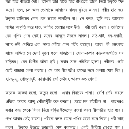
পরী হাত বাড়িয়ে দেয়। তানিম তার হাতে হাত রাখতেই তাকে নিয়ে উড়তে শুরু
করে। বলে, চল আজ তোমাকে আমাদের রাজ্য ঘুরিয়ে আনব। পরীর হাত ধরে
উড়তে তানিমের কেন যেন ভালো লাগছিল না। সে বলল, তুমি বরং আমাকে
পাখির আকৃতি করে দাও, আমিও তোমার সঙ্গে উড়ি। পরী তাই করল। তানিমের
যেন খুশির শেষ নেই। মনের আনন্দে উড়তে লাগল। মাঠ-ঘাট, বন-বনানী,
সাগর-নদী পেরিয়ে এক সময় পৌঁছে গেল পরীর রাজ্যে। আহা! কী চমৎকার
সাজে সজ্জিত সে দেশ! ফুলে ফলে সাজানো। সোনা-রুপার কারুকাজখচিত সব
বাড়িঘর। যেন শিল্পীর আঁকা ছবি। সবার সঙ্গে পরিচিত হলো। পরীদের ছোট
ছোট বাচ্চারা খেলা করছে। সে আর নীলপরীও তাদের সঙ্গে খেলায় যোগ দিল।
হা-ডু-ডু, গোল্লাছুট, কানামাছি ভোঁ ভোঁসহ আরও কত খেলা!
অনেক আড্ডা হলো, আনন্দ হলো। এবার বিদায়ের পালা। বেশি দেরি করলে
ওদিকে আবার আম্মু খোঁজাখুঁজি শুরু করবে। যেতে মন চাইছিল না। তারপরও
সবার কাছ থেকে বিদায় নিয়ে বাড়ির উদ্দেশ্যে রওনা করল নীলপরীর হাত ধরে।
পথে আবার সেই বায়না। পরীকে বলল তাকে পাখির মতো করে দিতে। পরী তাই
করল। উড়তে উড়তে দুজনেই বেশ ক্লান্ত। একটু জিরিয়ে নেওয়া যাক।