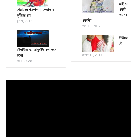
ভাই ও
একটি
শেয়ালের পাঠশালা | শেয়াল ও
বোনের
কুমীরের গল্প
এক দিন
জুন 4, 2017
নভে. 19, 2017
সিনিয়র
বৌ
হটলাইন: ৩. মানুষটির কথা শুনে
রত্না
আগস্ট 11, 2017
মার্চ 1, 2020