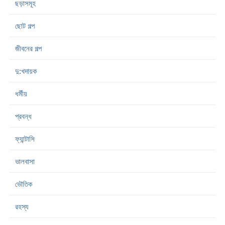
ছড়াসমূহ
ছোট গল্প
জীবনের গল্প
দু:খদায়ক
ধর্মীয়
প্রবন্ধ
ফ্যান্টাসি
ভালবাসা
ভৌতিক
রহস্য