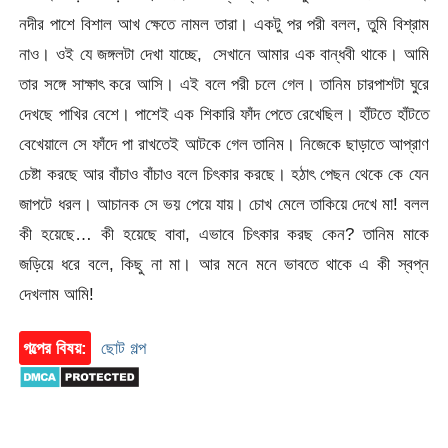
নদীর পাশে বিশাল আখ ক্ষেতে নামল তারা। একটু পর পরী বলল, তুমি বিশ্রাম
নাও। ওই যে জঙ্গলটা দেখা যাচ্ছে, সেখানে আমার এক বান্ধবী থাকে। আমি
তার সঙ্গে সাক্ষাৎ করে আসি। এই বলে পরী চলে গেল। তানিম চারপাশটা ঘুরে
দেখছে পাখির বেশে। পাশেই এক শিকারি ফাঁদ পেতে রেখেছিল। হাঁটতে হাঁটতে
বেখেয়ালে সে ফাঁদে পা রাখতেই আটকে গেল তানিম। নিজেকে ছাড়াতে আপ্রাণ
চেষ্টা করছে আর বাঁচাও বাঁচাও বলে চিৎকার করছে। হঠাৎ পেছন থেকে কে যেন
জাপটে ধরল। আচানক সে ভয় পেয়ে যায়। চোখ মেলে তাকিয়ে দেখে মা! বলল
কী হয়েছে… কী হয়েছে বাবা, এভাবে চিৎকার করছ কেন? তানিম মাকে
জড়িয়ে ধরে বলে, কিছু না মা। আর মনে মনে ভাবতে থাকে এ কী স্বপ্ন
দেখলাম আমি!
গল্পের বিষয়:
ছোট গল্প