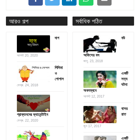
আরও গল্প
সর্বাধিক পঠিত
দাগ
বউ
অফিসের বস
আগস্ট 20, 2020
জানু. 23, 2018
পিসিমা
ও
একটি
গোপাল
সত্য
ঘটনা
ফেব্রু. 24, 2018
অবলম্বনে
আগস্ট 12, 2017
বাসর
রাত
প্রাক্তনদের ভ্যালেন্টাইন
ফেব্রু. 22, 2020
জুন 17, 2017
একটি