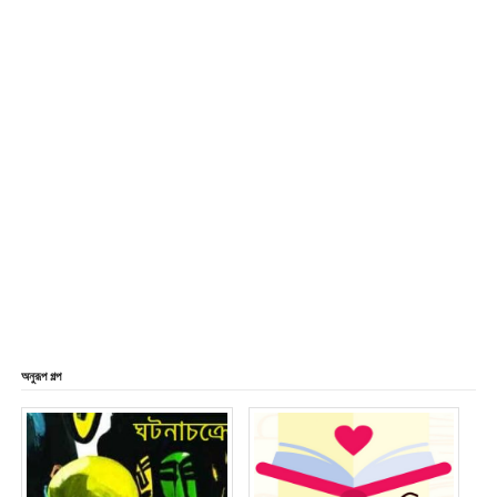
অনুরূপ গল্প