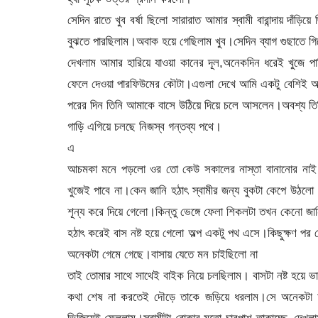
সেদিন রাতে খুব বর্ষা ছিলো সারারাত আমার স্বামী বারান্দায় দাঁ
বুঝতে পারছিলাম।অবাক হয়ে গেছিলাম খুব।সেদিন ব্যাগ গুছাতে গিয়
দেখলাম আমার হারিয়ে যাওয়া কানের দূল,অনেকদিন ধরেই খুজে প
ফেলে দেওয়া পারফিউমের কৌটা।এগুলা দেখে আমি একটু বেশিই অব
পরের দিন তিনি আমাকে বাসে উঠিয়ে দিয়ে চলে আসলেন।অবশ্য তিন
গাড়ি এগিয়ে চলছে নিজস্ব গন্তব্য পথে।
এ
আচমকা মনে পড়লো ওর তো কেউ সকালের নাস্তা বানানোর নাই।ন
খুজেই পাবে না।কেন জানি হঠাৎ স্বামীর জন্য বুকটা কেপে উঠলো।
শূন্য করে দিয়ে গেলো।কিন্তু ভেঙ্গে ফেলা শিকলটা তখন কেনো জ
হঠাৎ করেই বাস নষ্ট হয়ে গেলো অল্প একটু পথ এসে।কিছুক্ষণ প
অনেকটা গেমে গেছে।বাসায় যেতে মন চাইছিলো না
তাই তোমার সাথে সাথেই বাইক নিয়ে চলছিলাম। বাসটা নষ্ট হয়ে
কথা শেষ না করতেই দৌড়ে তাকে জড়িয়ে ধরলাম।সে অনেকটা অ
ভিজিয়েই ফেললাম।স্বামীটা বোকার মতো চারপাশ তাকাচ্ছে, দেখ