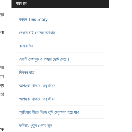
নতুন গল্প
দ্র
বন্ধন Ties Story
ুলো
দেখতে চাই শেষের সমাধান
কালরাত্রি
একটি ফেসবুক ও রাজার ছোট মেয়ে।
নের
বিষন্ন রাত
বেন
্যে
আশঙ্কা থাকবে, তবু জীবন
তো
আশঙ্কা থাকবে, তবু জীবন
প্রতিবার শীতে ভিজে তুমি জ্যোস্না হয়ে যাও
কবিতা: পুতুল খেলার ভুল
াকে