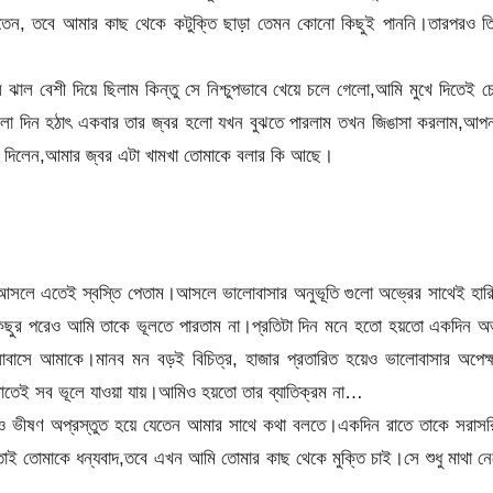
দিতেন, তবে আমার কাছ থেকে কটুক্তি ছাড়া তেমন কোনো কিছুই পাননি।তারপরও ত
াল বেশী দিয়ে ছিলাম কিন্তু সে নিশ্চুপভাবে খেয়ে চলে গেলো,আমি মুখে দিতেই 
িলো দিন হঠাৎ একবার তার জ্বর হলো যখন বুঝতে পারলাম তখন জিঙাসা করলাম,আপ
র দিলেন,আমার জ্বর এটা খামখা তোমাকে বলার কি আছে।
।আসলে এতেই স্বস্তি পেতাম।আসলে ভালোবাসার অনুভূতি গুলো অভ্রের সাথেই হার
ুর পরেও আমি তাকে ভূলতে পারতাম না।প্রতিটা দিন মনে হতো হয়তো একদিন অভ
াসে আমাকে।মানব মন বড়ই বিচিত্র, হাজার প্রতারিত হয়েও ভালোবাসার অপেক্ষ
থাতেই সব ভূলে যাওয়া যায়।আমিও হয়তো তার ব্যাতিক্রম না…
িও ভীষণ অপ্রস্তুত হয়ে যেতেন আমার সাথে কথা বলতে।একদিন রাতে তাকে সরাসর
 তাই তোমাকে ধন্যবাদ,তবে এখন আমি তোমার কাছ থেকে মুক্তি চাই।সে শুধু মাথা ন