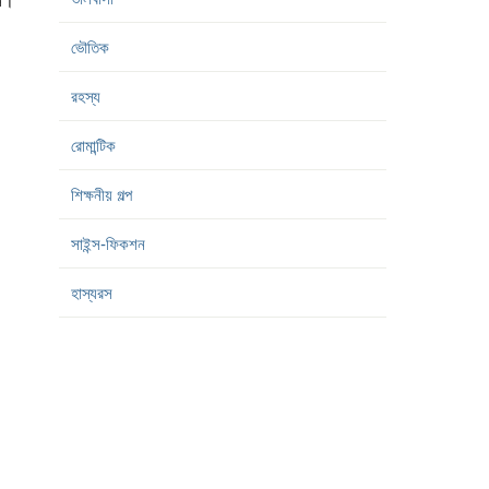
ভৌতিক
রহস্য
রোমান্টিক
শিক্ষনীয় গল্প
সাইন্স-ফিকশন
হাস্যরস