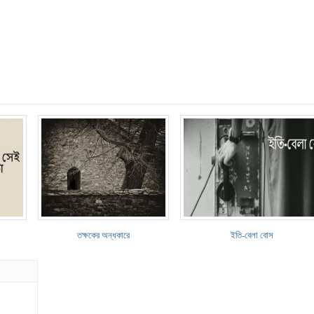
তক্ষকের অন্ধকারে
ইতি-বেলা বোস