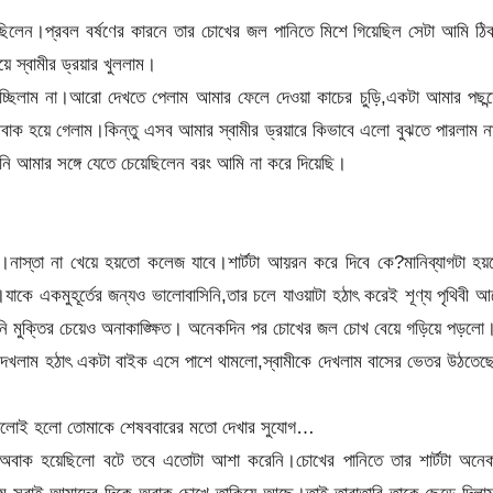
ড়িয়ে ছিলেন।প্রবল বর্ষণের কারনে তার চোখের জল পানিতে মিশে গিয়েছিল সেটা আমি ঠ
ে স্বামীর ড্রয়ার খুললাম।
াচ্ছিলাম না।আরো দেখতে পেলাম আমার ফেলে দেওয়া কাচের চুড়ি,একটা আমার পছন্
াক হয়ে গেলাম।কিন্তু এসব আমার স্বামীর ড্রয়ারে কিভাবে এলো বুঝতে পারলাম 
ি আমার সঙ্গে যেতে চেয়েছিলেন বরং আমি না করে দিয়েছি।
াস্তা না খেয়ে হয়তো কলেজ যাবে।শার্টটা আয়রন করে দিবে কে?মানিব্যাগটা হয়
যাকে একমুহূর্তের জন্যও ভালোবাসিনি,তার চলে যাওয়াটা হঠাৎ করেই শূণ্য পৃথিবী 
ানি মুক্তির চেয়েও অনাকাঙ্ক্ষিত। অনেকদিন পর চোখের জল চোখ বেয়ে গড়িয়ে পড়লো
র দেখলাম হঠাৎ একটা বাইক এসে পাশে থামলো,স্বামীকে দেখলাম বাসের ভেতর উঠতে
 ভালোই হলো তোমাকে শেষববারের মতো দেখার সুযোগ…
বাক হয়েছিলো বটে তবে এতোটা আশা করেনি।চোখের পানিতে তার শার্টটা অনেক
লাম সবাই আমাদের দিকে অবাক চোখে তাকিয়ে আছে।তাই তারাতারি তাকে ছেড়ে দিল