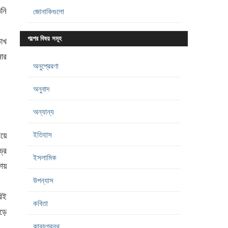
িনি
জোনাকিগুলো
গল্পের বিষয় সমূহ
চোখ
নার
অনুপ্রেরণা
অনুবাদ
অন্যান্য
ইতিহাস
িয়ে
্র
ইসলামিক
ায়
উপন্যাস
িই
কবিতা
েড়ে
কাব্যগ্রন্থ