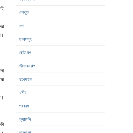
িকই
কৌতুক
গল্প
দের
না।
ছড়াসমূহ
ছোট গল্প
জীবনের গল্প
তো
দু:খদায়ক
আরো
।
ধর্মীয়
ছে।
প্রবন্ধ
ফ্যান্টাসি
টা
ভালবাসা
াম।