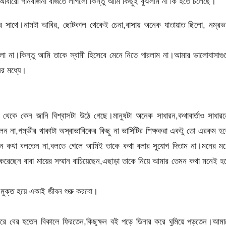
ই আবারো গানবাজনা বাজতে লাগলো কিন্তু আমি কিছুই বুঝলাম না কি হতে চলেছে।
লের সাথে।নামটা আবির, ছোটকাল থেকেই চেনা,বাসায় অনেক যাতায়াত ছিলো, নম্রভ
লো না।কিন্তু আমি তাকে স্বামী হিসেবে মেনে নিতে পারলাম না।আমার ভালোবাসাগ
ের মধ্যে।
েকে কেন জানি বিশ্বাসটা উঠে গেছে।মানুষটা অনেক সাধারন,কথাবার্তাও সাধার
না,গম্ভীর থাকাটা অস্বাভাবিকের কিছু না ভার্সিটির শিক্ষকরা একটু তো এরকম হ
েমন কথা বলতেন না,বলতে গেলে আমিই তাকে কথা বলার সুযোগ দিতাম না।মনের মধ
েছেন বাবা মায়ের সম্মান বাচিয়েছেন,এছাড়া তাকে নিয়ে আমার তেমন কথা মনেই হ
মুক্ত হয়ে একাই জীবন শুরু করবো।
 করে বের হতেন বিকালে ফিরতেন,কিছুক্ষন বই পড়ে ডিনার করে ঘুমিয়ে পড়তেন।আম