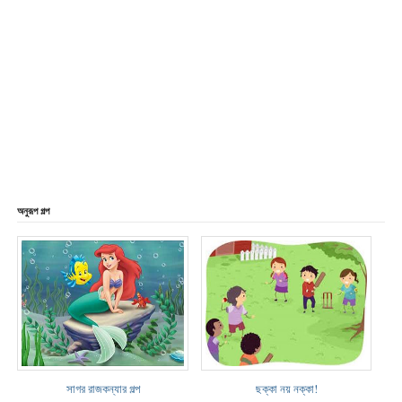
অনুরূপ গল্প
সাগর রাজকন্যার গল্প
ছক্কা নয় নক্কা!