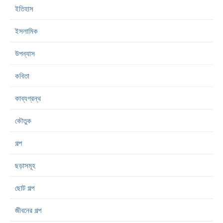
ইতিহাস
ইসলামিক
উপন্যাস
কবিতা
কাব্যগ্রন্থ
কৌতুক
গল্প
ছড়াসমূহ
ছোট গল্প
জীবনের গল্প