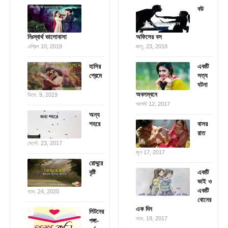
বউ
নিঃস্বার্থ ভালোবাসা
অফিসের বস
এপ্রিল 10, 2019
জানু. 23, 2018
হাসির
একটি
প্রেমে
সত্য
ঘটনা
অবলম্বনে
ডিসে. 9, 2019
আগস্ট 12, 2017
অন্য
শহরে
বাসর
রাত
সেপ্টে. 23, 2017
জুন 17, 2017
রোদ্দুরে
বৃষ্টি
একটি
ভাই ও
একটি
নভে. 24, 2020
বোনের
এক দিন
লিটনের
নভে. 19, 2017
গঙ্গা-