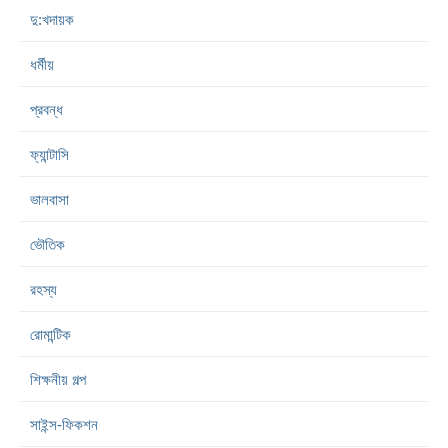
দু:খদায়ক
ধর্মীয়
প্রবন্ধ
ফ্যান্টাসি
ভালবাসা
ভৌতিক
রহস্য
রোমান্টিক
শিক্ষনীয় গল্প
সাইন্স-ফিকশন