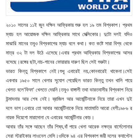
২০১০ সালের ১১ই জুন দক্ষিন আফ্রিকায় শুরু হল ১৯ তম বিশ্বকাপ। প্রথম
ম্যাচ হল আয়োজক দক্ষিন আফ্রিকার সাথে মেক্সিকোর। দুটো দলই যদিও
মাঝারি মানের তবুও বিশ্বকাপের ম্যাচ বলে কথা। কত কষ্টে সারা বিশ্ব থেকে
মাত্র ৩২ টা দল উঠে এসেছে।এবার প্রথম আফ্রিকায় বিশ্বকাপের আসর
বসেছে।রঙ্গের ছটা,নাচ-গানের ফোয়ারায় দারুণ ছিল সেই শুরুটা।
ভারত কিন্তু বিশ্বকাপে নেই।শুধু এবারেই নয়,কোনবারেই থাকেনা।সেই
একবার ১৯৫০ সালে খেলার সুযোগ পেয়েছিল ভারত কিন্তু তখন খালি পায়ে
খেলত বলে’ফিফা’ খেলতে দেয়নি।তবুও বাঙ্গালী তথা ভারতবাসীর বিশ্বকাপ নিয়ে
উন্মাদনার আর শেষ নেই। ব্রাজিল আর আর্জেন্টিনাকে নিয়ে তারা এখন দুই
দলে ভাগ।এবারে তো আবার আর্জেন্টিনাকে নিয়ে মাতামাতি আরো বেশী১৯৮৬ র
নায়ক দিয়েগো মারাদোনা যে এবারের আর্জেন্টিনার কোচ।
আবার তাঁর সঙ্গে আছেন তাঁর শিষ্য,বাঁ পায়ে খেলা আরেক নক্ষত্র বার্সেলোনার
সেরা স্ট্রাইকার লাওনেল মেসি।ওদিকে ৯৪ এর বিশ্বকাপ জয়ী দলের ক্যাপ্টেন