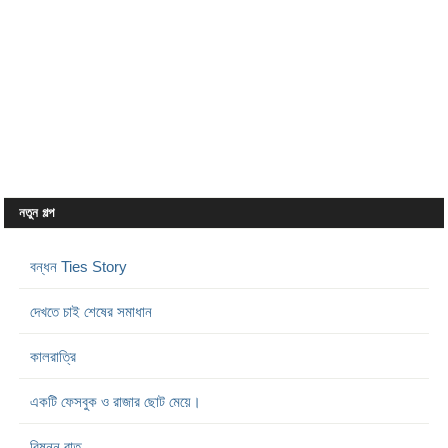
নতুন গল্প
বন্ধন Ties Story
দেখতে চাই শেষের সমাধান
কালরাত্রি
একটি ফেসবুক ও রাজার ছোট মেয়ে।
বিষন্ন রাত